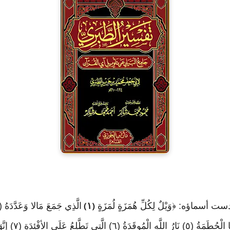
ماؤه: ﴿وَيْلٌ لِكُلِّ هُمَزَةٍ لُمَزَةٍ
١
)
(