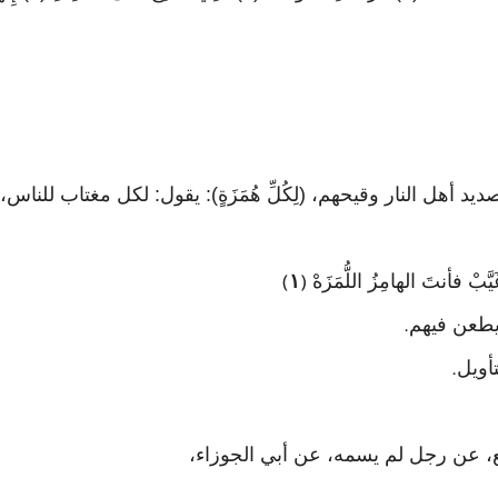
من صديد أهل النار وقيحهم، (لِكُلِّ هُمَزَةٍ): يقول: لكل مغتاب للنا
َيَّبْ فأنتَ الهامِزُ اللُّمَزَهْ
١
)
(
ويطعن فيهم
.
أويل
.
يع، عن رجل لم يسمه، عن أبي الجوزاء،