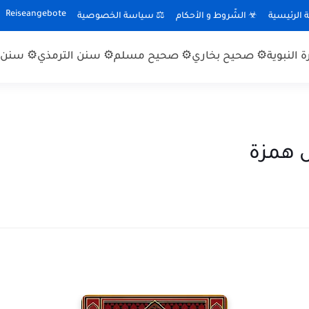
Reiseangebote
الرئيسية
☣ الشّروط و الأحكام
⚖ سياسة الخصوصية
 النبوية
⚙ صحيح بخاري
⚙ صحيح مسلم
⚙ سنن الترمذي
⚙ سنن ا
 همزة