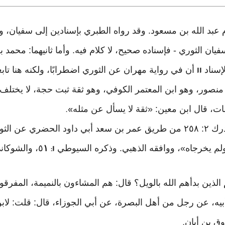
بد الله بن مسعود. وقد رواه الطبري بإسنادين إلى سفيان، وهو
ن الثوري - فإسناده صحيح، لا كلام فيه. وأما ثانيهما: محمد 
لإسناد
أن في رواية مهران عن الثوري اضطرابًا، ولكنه هنا تاب
١١
منصور، وهو ابن المعتمر الكوفي، وهو ثقة ثبت حجة، لا يختلف 
قات، قال ابن معين: «ثقة لا يسأل عن مثله
».
وهذا الخبر، رواه الحاكم في المستدرك ٢: ٢٥٨ من طريق عمر بن سعد أبي داود ال
 يخرجاه»، ووافقه الذهبي. وذكره السيوطي
١
٥، والشوكاني
:
١
ذين بدأهم الله بالويل؟ قال: هم المشاءون بالنميمة، المفرقون 
 أبيه، عن رجل من أهل البصرة، عن أبي الجوزاء، قال: قلت: لابن
ق بن أبان
.