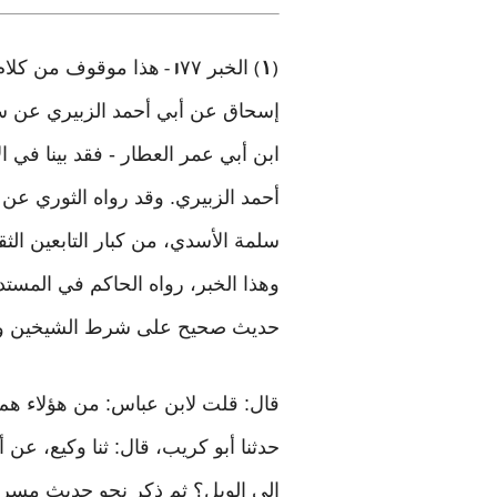
١
الخبر
٧٧
هذا موقوف من كلام ع
-
١
)
(
إسحاق عن أبي أحمد الزبيري عن سفيا
ابن أبي عمر العطار - فقد بينا في ا
أحمد الزبيري. وقد رواه الثوري عن 
سلمة الأسدي، من كبار التابعين الث
حديث صحيح على شرط الشيخين ولم
قال: قلت لابن عباس: من هؤلاء هم ال
حدثنا أبو كريب، قال: ثنا وكيع، عن
إلى الويل؟ ثم ذكر نحو حديث مسرو