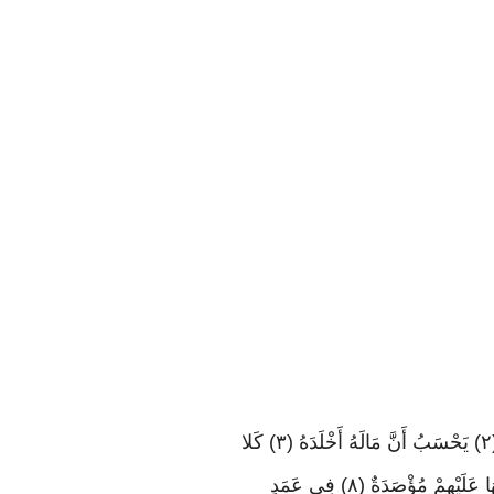
الَّذِي جَمَعَ مَالا وَعَدَّدَهُ (٢) يَحْسَبُ أَنَّ مَالَهُ أَخْلَدَهُ (٣) كَلا
لَيُنْبَذَنَّ فِي الْحُطَمَةِ (٤) وَمَا أَدْرَاكَ مَا الْحُطَمَةُ (٥) نَارُ اللَّهِ الْمُوقَدَةُ (٦) الَّتِي تَطَّلِعُ عَلَى الأفْئِدَةِ (٧) إِنَّهَا عَلَيْهِمْ مُؤْصَدَةٌ (٨) فِي عَمَدٍ