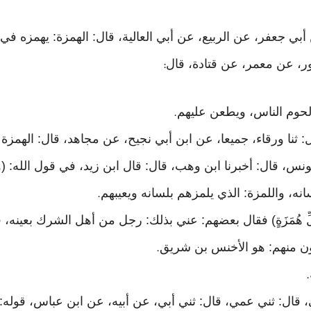
 أبي جعفر، عن الربيع، عن أبي العالية، قال: الهمزة: يهمزه ف
 ثور، عن معمر، عن قتادة، قال
:
 لحوم الناس، ويطعن عليهم
.
 ثنا ورقاء، جميعا، عن ابن أبي نجيح، عن مجاهد، قال: الهمزة با
ال: أخبرنا ابن وهب، قال: قال ابن زيد، في قول الله: (وَيْلٌ لِكُل
نه، واللمزة: الذي يلمزهم بلسانه ويعيبهم
.
كُلِّ هُمَزَةٍ) فقال بعضهم: عني بذلك: رجل من أهل الشرك بعينه
رون منهم: هو الأخنس بن شريق
.
.
: ثني عمي، قال: ثني أبي، عن أبيه، عن ابن عباس، قوله: (وَيْلٌ لِك