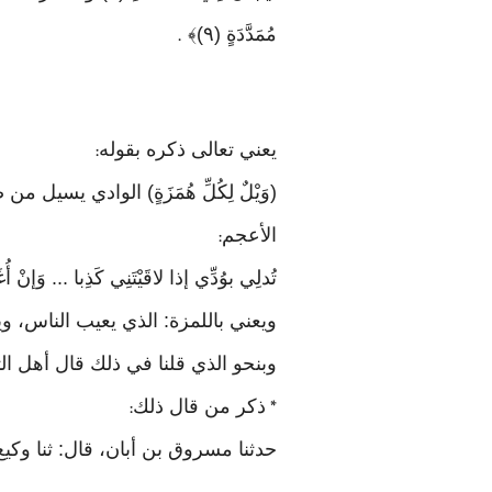
مُمَدَّدَةٍ (٩)﴾
.
يعني تعالى ذكره بقوله
:
(وَيْلٌ لِكُلِّ هُمَزَةٍ) الوادي يسيل 
الأعجم
:
تُدلِي بوُدِّي إذا لاقَيْتَنِي كَذِبا ... وَإنْ أُغ
ويعني باللمزة: الذي يعيب الناس، 
وبنحو الذي قلنا في ذلك قال أهل الت
ذكر من قال ذلك
:
*
حدثنا مسروق بن أبان، قال: ثنا وك