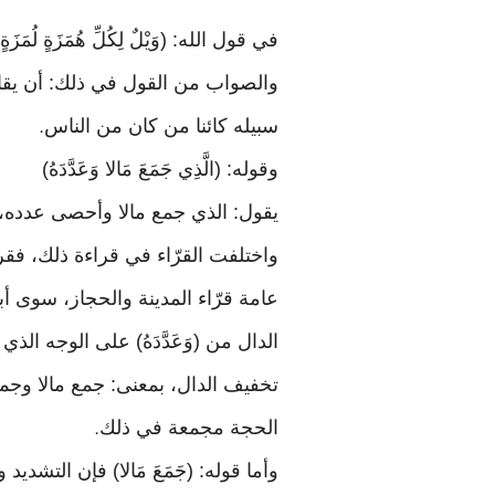
في قول الله: (وَيْلٌ لِكُلِّ هُمَزَةٍ لُ
والصواب من القول في ذلك: أن يقال
سبيله كائنا من كان من الناس
.
وقوله: (الَّذِي جَمَعَ مَالا وَعَدَّدَهُ)
يقول: الذي جمع مالا وأحصى عدده، 
واختلفت القرّاء في قراءة ذلك، فقرأ
عامة قرّاء المدينة والحجاز، سوى 
الدال من (وَعَدَّدَهُ) على الوجه الذي
تخفيف الدال، بمعنى: جمع مالا وجمع
الحجة مجمعة في ذلك
.
وأما قوله: (جَمَعَ مَالا) فإن التشدي