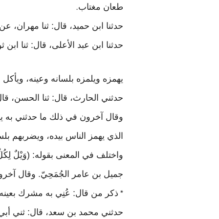
طعان مغتاب
.
حدثنا ابن حميد، قال: ثنا مهران، عن
حدثنا ابن عبد الأعلى، قال: ثنا ابن
يهمزه ويلمزه بلسانه وعينه، ويأكل
حدثني الحارث، قال: ثنا الحسن، قال:
وقال آخرون في ذلك ما حدثني به يونس، ق
الذي يهمز الناس بيده، ويضربهم بلسا
واختلف في المعنى بقوله: (وَيْلٌ لِ
جميل بن عامر الجُمَحِيّ. وقال آخ
ذكر من قال: عُنِي به مشرك بعينه
*
حدثني محمد بن سعد، قال: ثني أبي، قال