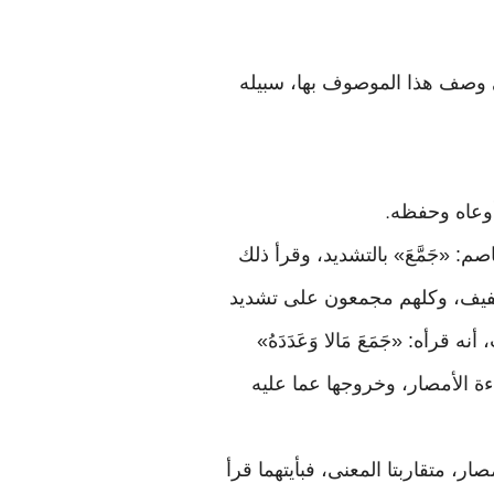
تي وصف هذا الموصوف بها، سبيله
أوعاه وحفظه
.
: «جَمَّعَ» بالتشديد، وقرأ ذلك
لتخفيف، وكلهم مجمعون على تشديد
رأه: «جَمَعَ مَالا وَعَدَدَهُ»
ءة الأمصار، وخروجها عما عليه
صار، متقاربتا المعنى، فبأيتهما قرأ