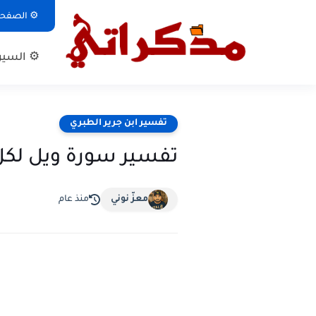
⚙ الصفحة 
⚙ السيرة
تفسير ابن جرير الطبري
تفسير سورة ويل لكل
معزّ نوني
منذ عام