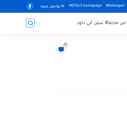
HOTELS homepage
Mietwagen
✉ تواصل معنا
بن ماجه
⚙ سنن أبي داود
0