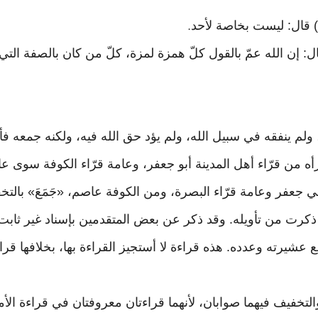
مَزَةٍ) قال: ليست بخاصة لأحد
.
: إن الله عمّ بالقول كلّ همزة لمزة، كلّ من كان بالصفة ال
ولم ينفقه في سبيل الله، ولم يؤد حق الله فيه، ولكنه جمعه ف
ه من قرّاء أهل المدينة أبو جعفر، وعامة قرّاء الكوفة سوى عاصم
أبي جعفر وعامة قرّاء البصرة، ومن الكوفة عاصم، «جَمَعَ» با
 ذكرت من تأويله. وقد ذكر عن بعض المتقدمين بإسناد غير ثابت، أنه ق
 عشيرته وعدده. هذه قراءة لا أستجيز القراءة بها، بخلافها قرا
د والتخفيف فيهما صوابان، لأنهما قراءتان معروفتان في قراءة الأم