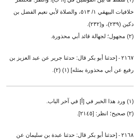
خلافيات البيهقي ١/ ٥١٣، والصلاة لأبي نعيم الفضل بن
دكين (٢٣٩)، و(٢٣٢)
.
(٢) مجهول؛ لجهالة قائد أبي محذورة
.
٢١٦٧
[حدثنا أبو بكر قال: حدثنا جرير عن عبد العزيز بن
-
رفيع عن أبي محذورة بمثله] (١) (٢)
.
(١) ورد هذا الخبر في [أ] في آخر الباب
.
(٢) صحيح؛ انظر: [٢١٤٥]
.
٢١٦٨
[حدثنا أبو بكر قال: حدثنا عبدة بن سليمان عن
-