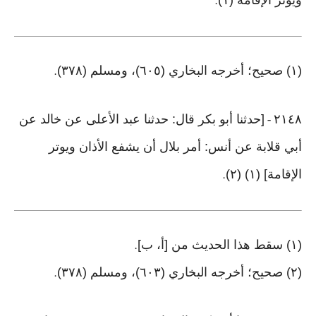
ويوتر الإقامة (١)
.
(١) صحيح؛ أخرجه البخاري (٦٠٥)، ومسلم (٣٧٨)
.
٢١٤٨
[حدثنا أبو بكر قال: حدثنا عبد الأعلى عن خالد عن
-
أبي قلابة عن أنس: أمر بلال أن يشفع الأذان ويوتر
الإقامة] (١) (٢)
.
(١) سقط هذا الحديث من [أ، ب]
.
(٢) صحيح؛ أخرجه البخاري (٦٠٣)، ومسلم (٣٧٨)
.