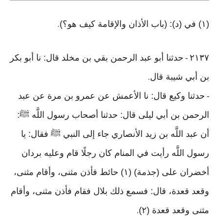
(١) في (د): (باب الأذان والإقامة كيف هو؟)
.
٢١٣٧
حدثنا أبو عبد الرحمن بقي بن مخلد قال: نا أبو بكر
-
بن أبي شيبة قال
.
حدثنا وكيع قال: نا الأعمش عن عمرو بن مرة عن عبد
-
الرحمن بن أبي ليلى قال: حدثنا أصحاب رسول اللَّه ﷺ:
أن عبد اللَّه بن زيد الأنصاري جاء إلى النبي ﷺ فقال: يا
رسول اللَّه رأيت في المنام كان رجلًا قام وعليه بردان
أخضران على (جذمة) (١) حائط فأذن مثنى، وأقام مثنى،
وقعد قعدة، قال: فسمع ذلك بلال فقام فأذن مثنى، وأقام
مثنى وقعد قعدة (٢)
.