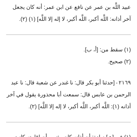
عبيد اللَّه بن عمر عن نافع عن ابن عمر: أنه كان يجعل
آخر أذانه: اللَّه أكبر، اللَّه أكبر، لا إله إلا اللَّه] (١) (٢)
.
(١) سقط من: [أ، ب]
.
(٢) صحيح
.
٢١٦٩
[حدثنا أبو بكر قال: نا غندر عن شعبة قال: نا عبد
-
الرحمن بن عابس قال: سمعت أبا محذورة يقول في آخر
أذانه (١): اللَّه أكبر، اللَّه أكبر، لا إله إلا اللَّه] (٢)
.