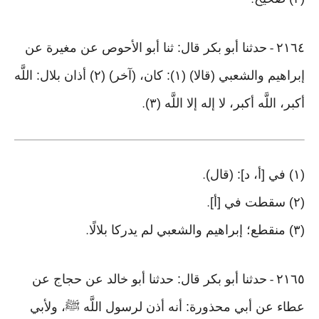
.
٢١٦٤
حدثنا أبو بكر قال: ثنا أبو الأحوص عن مغيرة عن
-
إبراهيم والشعبي (قالا) (١): كان، (آخر) (٢) أذان بلال: اللَّه
أكبر، اللَّه أكبر، لا إله إلا اللَّه (٣)
.
(١) في [أ، د]: (قال)
.
(٢) سقطت في [أ]
.
(٣) منقطع؛ إبراهيم والشعبي لم يدركا بلالًا
.
٢١٦٥
حدثنا أبو بكر قال: حدثنا أبو خالد عن حجاج عن
-
عطاء عن أبي محذورة: أنه أذن لرسول اللَّه ﷺ، ولأبي