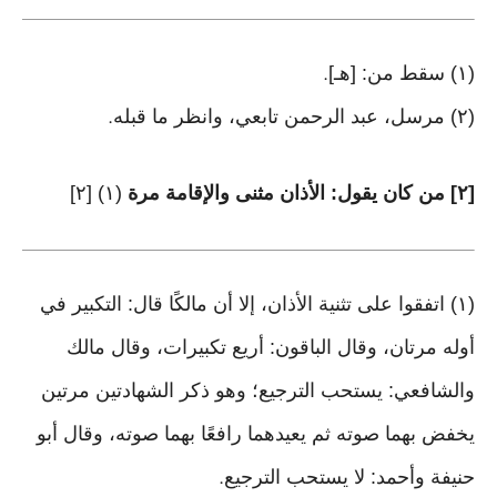
(١) سقط من: [هـ]
.
(٢) مرسل، عبد الرحمن تابعي، وانظر ما قبله
.
[٢] من كان يقول: الأذان مثنى والإقامة مرة
(١) [٢]
(١) اتفقوا على تثنية الأذان، إلا أن مالكًا قال: التكبير في
أوله مرتان، وقال الباقون: أريع تكبيرات، وقال مالك
والشافعي: يستحب الترجيع؛ وهو ذكر الشهادتين مرتين
يخفض بهما صوته ثم يعيدهما رافعًا بهما صوته، وقال أبو
حنيفة وأحمد: لا يستحب الترجيع
.