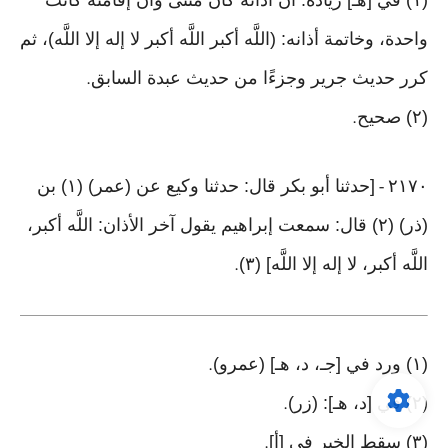
(١) في [هـ] زيادة: أن أذانه كان مثنى وأن إقامته كانت
واحدة، وخاتمة أذانه: (اللَّه أكبر اللَّه أكبر لا إله إلا اللَّه)، ثم
كرر حديث جرير وجزءًا من حديث عبدة السابق
.
(٢) صحيح
.
٢١٧٠
[حدثنا أبو بكر قال: حدثنا وكيع عن (عمر) (١) بن
-
(ذر) (٢) قال: سمعت إبراهيم يقول آخر الأذان: اللَّه أكبر،
اللَّه أكبر، لا إله إلا اللَّه] (٣)
.
(١) ورد في [جـ، د، هـ] (عمرو)
.
(٢) في [د، هـ]: (زر)
.
(٣) سقط الخبر في [أ]
.