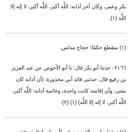
بكر وعمر، وكان آخر أذانه: اللَّه أكبر، اللَّه أكبر، لا إله إلا
اللَّه (١)
.
(١) منقطع حكمًا؛ حجاج مدلس
.
٢١٦٦
حدثنا أبو بكر قال: نا أبو الأحوص عن عبد العزيز
-
بن رفيع قال: حدثني قائد أبي محذورة: (أن أذانه كان
مثنى، وأن إقامته كانت واحدة، وخاتمة أذانه: اللَّه أكبر،
اللَّه أكبر، لا إله إلا اللَّه) (١) (٢)
.
(١) سقط ما بين القوسين في [أ، ب]، وانظر: مختصر