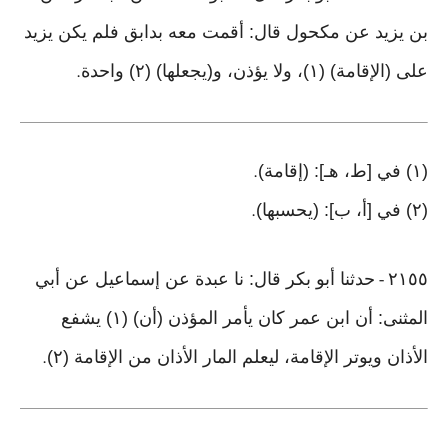
بن يزيد عن مكحول قال: أقمت معه بدابق فلم يكن يزيد
على (الإقامة) (١)، ولا يؤذن، و(يجعلها) (٢) واحدة
.
(١) في [ط، هـ]: (إقامة)
.
(٢) في [أ، ب]: (يحسبها)
.
٢١٥٥
حدثنا أبو بكر قال: نا عبدة عن إسماعيل عن أبي
-
المثنى: أن ابن عمر كان يأمر المؤذن (أن) (١) يشفع
الأذان ويوتر الإقامة، ليعلم المار الأذان من الإقامة (٢)
.