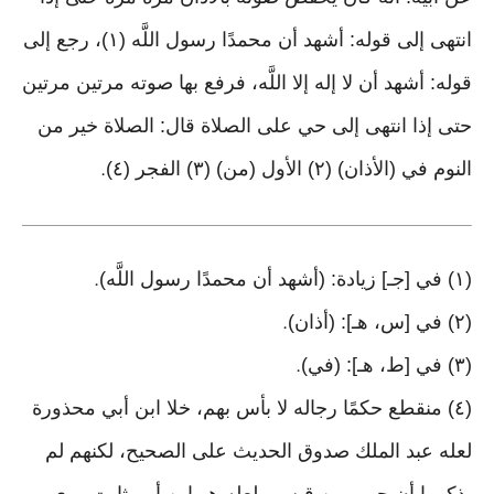
انتهى إلى قوله: أشهد أن محمدًا رسول اللَّه (١)، رجع إلى
قوله: أشهد أن لا إله إلا اللَّه، فرفع بها صوته مرتين مرتين
حتى إذا انتهى إلى حي على الصلاة قال: الصلاة خير من
النوم في (الأذان) (٢) الأول (من) (٣) الفجر (٤)
.
(١) في [جـ] زيادة: (أشهد أن محمدًا رسول اللَّه)
.
(٢) في [س، هـ]: (أذان)
.
(٣) في [ط، هـ]: (في)
.
(٤) منقطع حكمًا رجاله لا بأس بهم، خلا ابن أبي محذورة
لعله عبد الملك صدوق الحديث على الصحيح، لكنهم لم