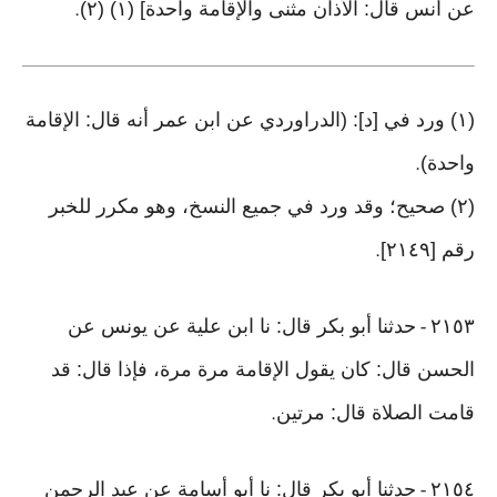
عن أنس قال: الأذان مثنى والإقامة واحدة] (١) (٢)
.
(١) ورد في [د]: (الدراوردي عن ابن عمر أنه قال: الإقامة
واحدة)
.
(٢) صحيح؛ وقد ورد في جميع النسخ، وهو مكرر للخبر
رقم [٢١٤٩]
.
٢١٥٣
حدثنا أبو بكر قال: نا ابن علية عن يونس عن
-
الحسن قال: كان يقول الإقامة مرة مرة، فإذا قال: قد
قامت الصلاة قال: مرتين
.
٢١٥٤
حدثنا أبو بكر قال: نا أبو أسامة عن عبد الرحمن
-