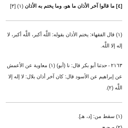
[٤] ما قالوا آخر الأذان ما هو، وما يختم به الأذان
(١) [٣]
(١) قال الفقهاء: يختم الأذان بقوله: اللَّه أكبر، اللَّه أكبر، لا
إله إلا اللَّه
.
٢١٦٣
حدثنا أبو بكر قال: نا (أبو) (١) معاوية عن الأعمش
-
عن إبراهيم عن الأسود قال: كان آخر أذان بلال: لا إله إلا
اللَّه (٢)
.
(١) سقط من: [د، هـ]
.
(٢) صحيح