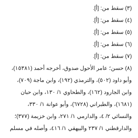
(٣) سقط من: [أ]
.
(٤) سقط من: [أ]
.
(٥) سقط من: [أ]
.
(٦) سقط من: [أ]
.
(٧) سقط من: [أ]
.
(٨) حسن؛ عامر الأحول صدوق، أخرجه أحمد (١٥٣٨١)،
وأبو داود (٥٠٢)، والترمذي (١٩٢)، وابن ماجة (٧٠٩)،
وابن الجارود (١٦٢)، والطحاوي ١/ ١٣٠، وابن حبان
(١٦٨١)، والطبراني (٦٧٢٨)، وأبو عوانة ١/ ٣٣٠،
والنسائي ٢/ ٤، والدارمي ١/ ٢٧١، وابن خزيمة (٣٧٧)؛
والدارقطني ١/ ٢٣٧ والبيهقي ١/ ٤١٦، وأصله في مسلم