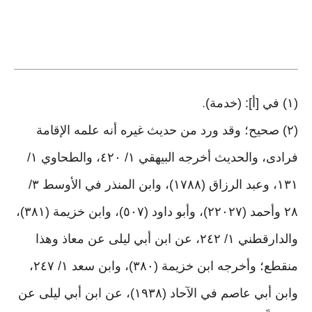
(١) في [أ]: (خدمة)
.
(٢) صحيح؛ وقد ورد من حديث غيره أنه علمه الإقامة
فرادى، والحديث أخرجه البيهقي ١/ ٤٢٠، والطحاوي ١/
١٣١، وعبد الرزاق (١٧٨٨)، وابن المنذر في الأوسط ٣/
٢٨ وأحمد (٢٢٠٢٧)، وأبو داود (٥٠٧)، وابن خزيمة (٣٨١)،
والدارقطني ١/ ٢٤٢، عن ابن أبي ليلى عن معاذ وهذا
منقطع؛ وأخرجه ابن خزيمة (٣٨٠)، وابن سعد ١/ ٢٤٧،
وابن أبي عاصم في الآحاد (١٩٣٨)، عن ابن أبي ليلى عن