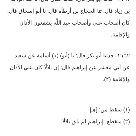
-
بن زياد قال: ثنا الحجاج بن أرطأة قال: نا أبو إسحاق قال:
كان أصحاب علي وأصحاب عبد اللَّه يشفعون الأذان
والإقامة
.
٢١٦٢
حدثنا أبو بكر قال: نا (أبو) (١) أسامة عن سعيد
-
عن أبي معشر عن إبراهيم قال: إن بلالًا كان يثني الأذان
والإقامة (٢)
.
(١) سقط من: [هـ]
.
(٢) منقطع؛ إبراهيم لم يلق بلالًا
.