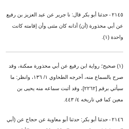
٢١٤٥
حدثنا أبو بكر قال: نا جرير عن عبد العزيز بن رفيع
-
عن أبي محذورة (أن) أذانه كان مثنى وأن إقامته كانت
واحدة (١)
.
(١) صحيح؛ رواية ابن رفيع عن أبي محذورة ممكنة، وقد
صرح بالسماع منه، أخرجه الطحاوي ١/ ١٣٦، وانظر: ما
سيأتي برقم [٢٢٦٢]، وقد أثبت سماعه منه يحيى بن
معين كما في تاريخه ٤/ ٤٤٣
.
٢١٤٦
حدثنا أبو بكر: حدثنا أبو معاوية عن حجاج عن (أبي
-