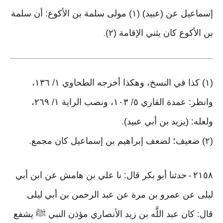
إسماعيل عن (عبيد) (١) مولى سلمة بن الأكوع: أن سلمة
بن الأكوع كان يثني الإقامة (٢)
.
(١) كذا في النسخ، وهكذا أخرجه الطحاوي ١/ ١٣٦،
وانظر: عمدة القاري ٥/ ١٠٣، ونصب الراية ١/ ٢٦٩،
ولعله: (يزيد بن أبي عبيد)
.
(٢) ضعيف؛ لضعف إبراهيم بن إسماعيل كان مجمع
.
٢١٥٨
حدثنا أبو بكر قال: نا علي بن هامش عن ابن أبي
-
ليلى عن عمرو بن مرة عن عبد الرحمن بن أبي ليلى
قال: كان عبد اللَّه بن زيد الأنصاري مؤذن النبي ﷺ يشفع