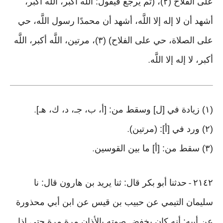
على الفلاح (٢)، (ثم يرجع فيقول: اللَّه أكبر، اللَّه أكبر،
أشهد أن لا إله إلا اللَّه، أشهد أن محمدًا رسول اللَّه، حي
على الصلاة، حي على الفلاح) (٣)، مرتين، اللَّه أكبر، اللَّه
أكبر، لا إله إلا اللَّه
.
(١) زيادة في [ل] وسقط من: [أ، ب، جـ، د، ك، هـ]
.
(٢) ورد في [أ]: (مرتين)
.
(٣) سقط من: [أ] ما بين القوسين
.
٢١٤٢
حدثنا أبو بكر قال: ثنا يريد بن هارون قال: نا
-
سليمان التيمي عن حبيب بن قيس عن ابن أبي محذورة
عن أبيه: أنه كان يخفض صوته بالأذان مرة مرة حتى إذا