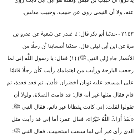
يذكروا أن حبيب بن قيس ولعله هو ابن أبي ثابت روى
عنه، ولا أن التيمي روى عن حبيب، وحبيب مدلس
.
٢١٤٣
حدثنا أبو بكر قال: نا غندر عن شعبة عن عمرو بن
-
مرة عن ابن أبي ليلى قال: حدثنا أصحابنا أن رجلًا من
الأنصار جاء (إلى النبي ﷺ) (١) فقال: يا رسول اللَّه إني لما
رجعت البارحة ورأيت من اهتمامك رأيت كأن رجلًا قائمًا
على المسجد عليه ثوبان أخضران فأذن، ثم قعد قعدة، ثم
قام فقال مثلها غير أنه قال: قد قامت الصلاة، ولولا أن
تقولوا لقلت: إني كانت يقظانا غير نائم، فقال النبي ﷺ:
«لَقَدْ أَرَاكَ اللَّهُ خَيْرًا»، فقال عمر: أما إني قد رأيت مثل
الذي رأى غير أنى لما سبقت استحييت، فقال النبي ﷺ: