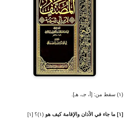
(١) سقط من: [أ، جـ، هـ]
.
[١] ما جاء في الأذان والإقامة كيف هو
(١)؟ [١]