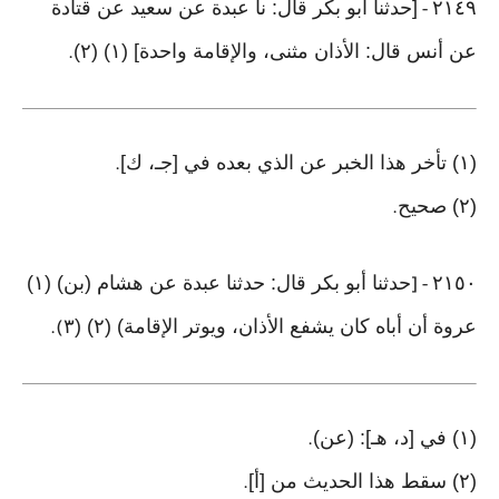
٢١٤٩
[حدثنا أبو بكر قال: نا عبدة عن سعيد عن قتادة
-
عن أنس قال: الأذان مثنى، والإقامة واحدة] (١) (٢)
.
(١) تأخر هذا الخبر عن الذي بعده في [جـ، ك]
.
(٢) صحيح
.
٢١٥٠
حدثنا أبو بكر قال: حدثنا عبدة عن هشام (بن) (١)
- [
عروة أن أباه كان يشفع الأذان، ويوتر الإقامة) (٢) (٣
).
(١) في [د، هـ]: (عن)
.
(٢) سقط هذا الحديث من [أ]
.