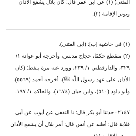
المثنى) (١) عن ابن عمر قال: كان بلال يشفع الأذان
ويوتر الإقامة (٢)
.
(١) في حاشية [ب]: (ابن المثنى)
.
(٢) منقطع حكمًا، حجاج مدلس، وأخرجه أبو عوانة ١/
٣٢٩، والدارقطني ١/ ٢٣٩، وورد عنه مرة بلفظ: (كان
الأذان على عهد رسول اللَّه ﷺ)، أخرجه أحمد (٥٥٦٩)،
وأبو داود (٥١٠)، وابن حبان (١٦٧٤)، والحاكم ١/ ١٩٧
.
٢١٤٧
حدثنا أبو بكر قال: نا الثقفي عن أيوب عن أبي
-
قلابة قال: أظنه عن أنس قال: أمر بلال أن يشفع الأذان