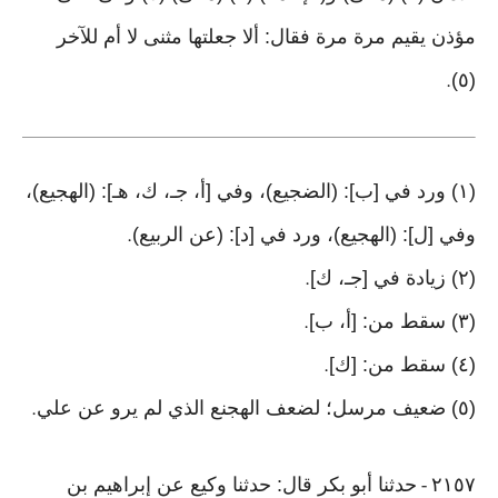
مؤذن يقيم مرة مرة فقال: ألا جعلتها مثنى لا أم للآخر
(٥)
.
(١) ورد في [ب]: (الضجيع)، وفي [أ، جـ، ك، هـ]: (الهجيع)،
وفي [ل]: (الهجيع)، ورد في [د]: (عن الربيع)
.
(٢) زيادة في [جـ، ك]
.
(٣) سقط من: [أ، ب]
.
(٤) سقط من: [ك]
.
(٥) ضعيف مرسل؛ لضعف الهجنع الذي لم يرو عن علي
.
٢١٥٧
حدثنا أبو بكر قال: حدثنا وكيع عن إبراهيم بن
-