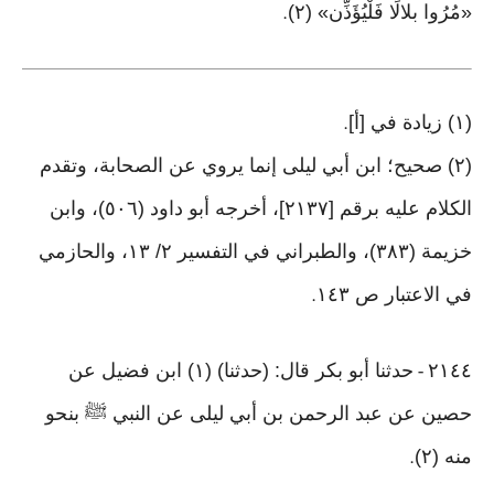
«مُرُوا بلالًا فَلْيُؤَذِّن» (٢)
.
(١) زيادة في [أ]
.
(٢) صحيح؛ ابن أبي ليلى إنما يروي عن الصحابة، وتقدم
الكلام عليه برقم [٢١٣٧]، أخرجه أبو داود (٥٠٦)، وابن
خزيمة (٣٨٣)، والطبراني في التفسير ٢/ ١٣، والحازمي
في الاعتبار ص ١٤٣
.
٢١٤٤
حدثنا أبو بكر قال: (حدثنا) (١) ابن فضيل عن
-
حصين عن عبد الرحمن بن أبي ليلى عن النبي ﷺ بنحو
منه (٢)
.