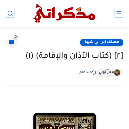
0
مصنف ابن أبي شيبة
[٢] (كتاب الأذان والإقامة) (١)
معزّ نوني
منذ عام