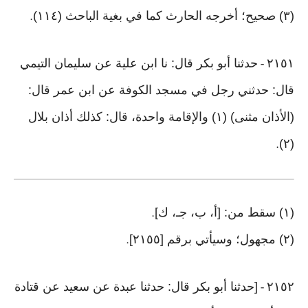
(٣) صحيح؛ أخرجه الحارث كما في بغية الباحث (١١٤)
.
٢١٥١
حدثنا أبو بكر قال: نا ابن علية عن سليمان التيمي
-
قال: حدثني رجل في مسجد الكوفة عن ابن عمر قال:
(الأذان مثنى) (١) والإقامة واحدة، قال: كذلك أذان بلال
(٢)
.
(١) سقط من: [أ، ب، جـ، ك]
.
(٢) مجهول؛ وسيأتي برقم [٢١٥٥]
.
٢١٥٢
[حدثنا أبو بكر قال: حدثنا عبدة عن سعيد عن قتادة
-