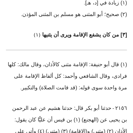
(١) زيادة في [د، هـ]
.
(٢) صحيح؛ أبو المثنى هو مسلم بن المثنى المؤذن
.
[٣] من كان يشفع الإقامة ويرى أن يثنيها
١
)
(
(١) قال أبو حنيفة: الإقامة مثنى كالأذان، وقال مالك: كلها
فرادى، وقال الشافعي وأحمد: كل ألفاظ الإقامة على
مرة واحدة سوى قوله: (قد قامت الصلاة) والتكبير
.
٢١٥٦
حدثنا أبو بكر قال: حدثنا هشيم عن عبد الرحمن
-
بن يحيى عن (الهجنع) (١) بن قيس أن عليًّا كان يقول:
الأذان (٢) (مثنى) و(الإقامة) (٣) (مثنى) (٤) وأتى على