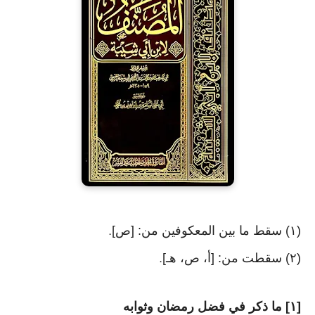
(١) سقط ما بين المعكوفين من: [ص]
.
(٢) سقطت من: [أ، ص، هـ]
.
[١] ما ذكر في فضل رمضان وثوابه