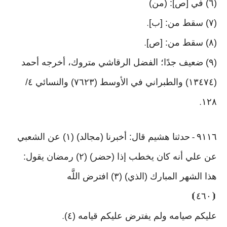
(٦) في [ص]: (من)
(٧) سقط من: [ب]
.
(٨) سقط من: [ص]
.
(٩) ضعيف جدًا؛ الفضل الرقاشي متروك، أخرجه أحمد
(١٣٤٧٤) والطبراني في الأوسط (٧٦٢٣) والنسائي ٤/
١٢٨
.
٩١١٦
حدثنا هشيم قال: أخبرنا (مجالد) (١) عن الشعبي
-
عن علي أنه كان يخطب إذا (حضر) (٢) رمضان يقول:
هذا الشهر المبارك (الذي) (٣) افترض اللَّه
⦘
٤٦٠
⦗
عليكم صيامه ولم يفترض عليكم قيامه (٤)
.