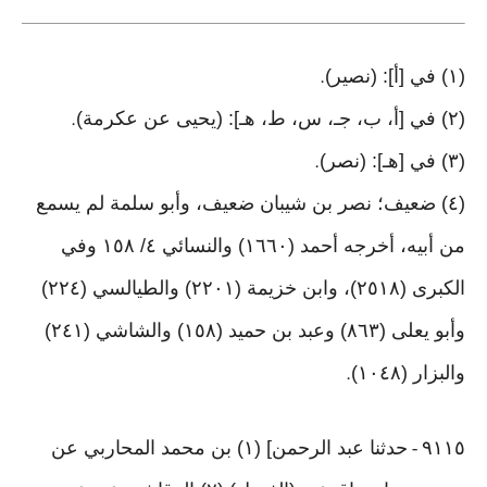
(١) في [أ]: (نصير)
.
(٢) في [أ، ب، جـ، س، ط، هـ]: (يحيى عن عكرمة)
.
(٣) في [هـ]: (نصر)
.
(٤) ضعيف؛ نصر بن شيبان ضعيف، وأبو سلمة لم يسمع
من أبيه، أخرجه أحمد (١٦٦٠) والنسائي ٤/ ١٥٨ وفي
الكبرى (٢٥١٨)، وابن خزيمة (٢٢٠١) والطيالسي (٢٢٤)
وأبو يعلى (٨٦٣) وعبد بن حميد (١٥٨) والشاشي (٢٤١)
والبزار (١٠٤٨)
.
٩١١٥
حدثنا عبد الرحمن] (١) بن محمد المحاربي عن
-