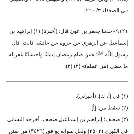
في الضعفاء ٣/ ٢٦٠
.
٩١٢١
حدثنا جعفر بن عون قال: (أخبرنا) (١) إبراهيم بن
-
إسماعيل عن الزهري عن عروة عن عائشة قالت: قال
رسول اللَّه ﷺ: «من صام رمضان إيمانًا واحتسابًا غفر له
ما مضى (من عمله)» (٢) (٣)
.
(١) في [أ، ك]: (أخبرني)
.
(٢) سقط من: [أ]
.
(٣) ضعيف؛ إبراهيم بن إسماعيل ضعيف، أخرجه النسائي
في الكبرى (٢٥٠٢) ولعل صوابه يوافق (٣٤٢٦) من سنن