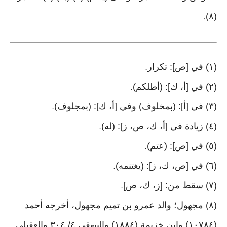
(٨)
.
(١) في [ص]: تكرار
.
(٢) في [أ، ك]: (أطلكم)
.
(٣) في [أ]: (بمخلوف) وفي [أ، ك]: (بمجلوف)
.
(٤) زيادة في [أ، ك، ص، ز]: (له)
.
(٥) في [ص]: (عتم)
.
(٦) في [ص، ك، ز]: (يغتنمه)
.
(٧) سقط من: [ز، ك، ص]
.
(٨) مجهول؛ والد عمرو بن تميم مجهول، أخرجه أحمد
(١٠٧٨٤) وابن خزيمة (١٨٨٤) والبيهقي ٤/ ٣٠٤ والعقيلي