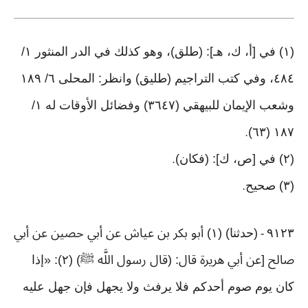
(١) في [أ، ك، هـ]: (طلق)، وهو كذلك في الدر المنثور ١/
٤٨٤، وفي كتب التراجيم (طليق) وانظر: المحلى ٦/ ١٨٩
وشعب الإيمان للبيهقي (٣٦٤٧) وفضائل الأوقات له ١/
١٨٧ (٦٣)
.
(٢) في [ص، ك]: (فكان)
.
(٣) صحيح
.
٩١٢٣
(حدثنا) (١) أبو بكر بن عياش عن أبي حصين عن أبي
-
صالح [عن أبي هريرة قال: (قال رسول اللَّه ﷺ) (٢): «إذا
كان يوم صوم أحدكم فلا يرفث ولا يجهل فإن جهل عليه