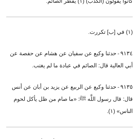
كانوا يقولون (الكذب) (١) يفطر الصائم
.
(١) في [ب] تكررت
.
٩١٣٤
حدثنا وكيع عن سفيان عن هشام عن حفصة عن
-
أبي العالية قال: الصائم في عبادة ما لم يغتب
.
٩١٣٥
حدثنا وكيع عن الربيع عن يزيد بن أبان عن أنس
-
قال: قال رسول اللَّه ﷺ: «ما صام من ظل يأكل لحوم
الناس» (١)
.