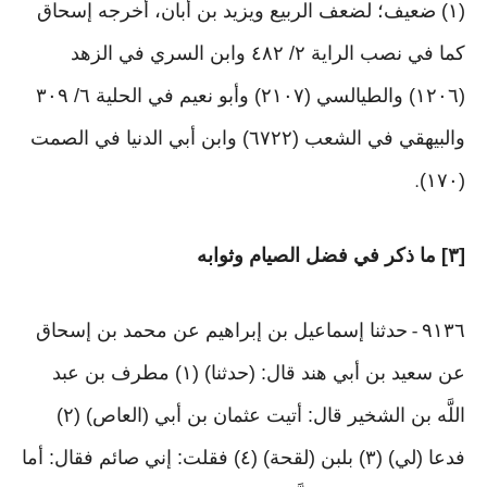
(١) ضعيف؛ لضعف الربيع ويزيد بن أبان، أخرجه إسحاق
كما في نصب الراية ٢/ ٤٨٢ وابن السري في الزهد
(١٢٠٦) والطيالسي (٢١٠٧) وأبو نعيم في الحلية ٦/ ٣٠٩
والبيهقي في الشعب (٦٧٢٢) وابن أبي الدنيا في الصمت
(١٧٠)
.
[٣] ما ذكر في فضل الصيام وثوابه
٩١٣٦
حدثنا إسماعيل بن إبراهيم عن محمد بن إسحاق
-
عن سعيد بن أبي هند قال: (حدثنا) (١) مطرف بن عبد
اللَّه بن الشخير قال: أتيت عثمان بن أبي (العاص) (٢)
فدعا (لي) (٣) بلبن (لقحة) (٤) فقلت: إني صائم فقال: أما