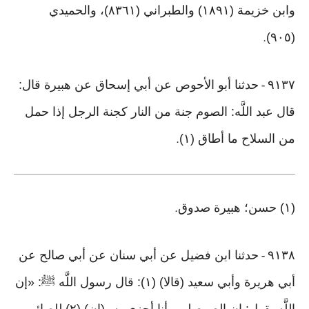
وابن خزيمة (١٨٩١) والطبراني (٨٣٦١)، والحميدي
(٩٠٥)
.
٩١٣٧
حدثنا أبو الأحوص عن أبي إسحاق عن هبيرة قال:
-
قال عبد اللَّه: الصوم جنة من النار كجنة الرجل إذا حمل
من السلاح ما أطاق (١)
.
(١) حسن؛ هبيرة صدوق
.
٩١٣٨
حدثنا ابن فضيل عن أبي سنان عن أبي صالح عن
-
أبي هريرة وأبي سعيد (قالا) (١): قال رسول اللَّه ﷺ: «إن