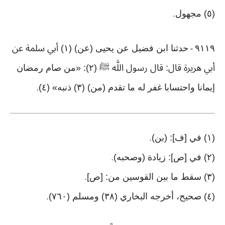
(٥) مجهول
.
٩١١٩
حدثنا ابن فضيل عن يحيى (عن) (١) أبي سلمة عن
-
أبي هريرة قال: قال رسول اللَّه ﷺ (٢): «من صام رمضان
إيمانا واحتسابا غفر له ما تقدم (من) (٣) ذنبه» (٤)
.
(١) في [ف]: (بن)
.
(٢) في [ص]: زيادة (وصحبه)
.
(٣) سقط ما بين القوسين من: [ص]
.
(٤) صحيح، أخرجه البخاري (٣٨) ومسلم (٧٦٠)
.