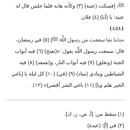
ﷺ، [فسكت (عتبة) (٣) وكأنه هابه فلما جلس قال له
عتبة: يا (أبا) (٤) فلان
⦘
٤٥٨
⦗
حدثنا بما سمعت من رسول اللَّه ﷺ] (٥) في رمضان،
قال: سمعت رسول اللَّه يقول: «(تفتح) (٦) فيه أبواب
الجنة (وتغلق) (٧) فيه أبواب النار، و(تصفد) (٨) فيه
الشياطين وينادي (مناد) (٩) (في) (١٠) كل ليلة يا [باغي
الخير هلم ويا] (١١) باغي الشر أقصر)» (١٢
).
(١) سقط من: [أ، ص، ز، ك]
.
(٢) في [أ]: (عبدة)
.