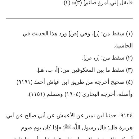
فليقل إني امرؤ صائم] (٣)» (٤)
.
(١) سقط من: [ز]، وفي [ص] ورد هذا الحديث في
الحاشية
.
(٢) سقط من: [ز، ص]
.
(٣) سقط ما بين المعكوفين من: [أ، ب، هـ]
.
(٤) صحيح أخرجه من طريق ابن عياش أحمد (٩١٩١)
وأصله، أخرجه البخاري (١٩٠٤) ومسلم (١١٥١)
.
٩١٢٤
حدثنا ابن نمير عن الأعمش عن أبي صالح عن أبي
-
هريرة قال: قال رسول اللَّه ﷺ: «إذا كان يوم صوم