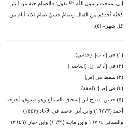
إني سمعت رسول اللَّه ﷺ يقول: «الصيام جنة من النار
كَجُنَّة أحدكم من القتال وصيامٌ حسنٌ صيام ثلاثة أيام من
كل شهر» (٥)
.
(١) في [أ، ب]: (حدثني)
.
(٢) في [أ، ك، ز]: (العاصى)
.
(٣) سقط من [ص]
.
(٤) في [ص]: (لحقة)
.
(٥) حسن؛ صرح ابن إسحاق بالسماع وهو صدوق، أخرجه
أحمد (١٦٢٧٣) وابن أبي عاصم في الآحاد (١٥٤٣)
والنسائي ٤/ ١٦٧ وابن ماجه (١٦٣٩) وابن حبان (٣٦٤٩)