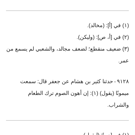
(١) في [أ]: (مخالد)
.
(٢) في [أ، ص]: (وليكن)
.
(٣) ضعيف منقطع؛ لضعف مجالد، والشعبي لم يسمع من
عمر
.
٩١٢٨
حدثنا كثير بن هشام عن جعفر قال: سمعت
-
ميمونًا (يقول) (١): إن أهون الصوم ترك الطعام
والشراب
.