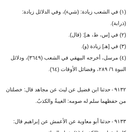
(١) في الشعب زيادة: (شيء)، وفي الدلائل زيادة:
(ذرابة)
.
(٢) في [س، ط، هـ]: (قال)
.
(٣) في [هـ] زيادة (و)
.
(٤) مرسل، أخرجه البيهقي في الشعب (٣٦٤٩)، ودلائل
النبوة ٦/ ٢٨٩، وفضائل الأوقات (٦٤)
.
٩١٣٢
حدثنا ابن فضيل عن ليث عن مجاهد قال: خصلتان
-
من حفظهما سلم له صومه: الغيبةُ والكذبُ
.
٩١٣٣
حدثنا أبو معاوية عن الأعمش عن إبراهيم قال:
-