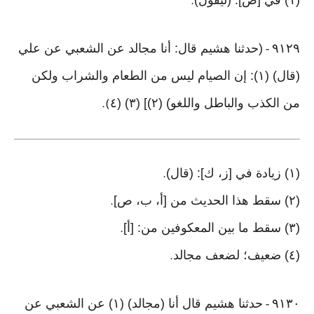
(١) في [ص]: (ليقول)
.
٩١٢٩
(حدثنا هشيم قال: أنا مجالد عن الشعبي عن علي
-
(قال) (١): إن الصيام ليس من الطعام والشراب ولكن
من الكذب والباطل واللغو) (٢)] (٣) (٤
).
(١) زيادة في [ز، ك]: (قال)
.
(٢) سقط هذا الحديث من [أ، ب، ص]
.
(٣) سقط ما بين المعكوفين من: [أ]
.
(٤) ضعيف؛ لضعف مجالد
.
٩١٣٠
حدثنا هشيم قال أنا (مجالد) (١) عن الشعبي عن
-