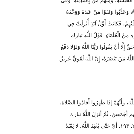
الْحَبَشَةِ، وَمِنْهُمْ مَنْ بِالْمَدِينَةِ، وَفِي
وَعَذَّبُوا وَنَفَوْا مَنْ عَبَدَهُ وَوَحَّدَهُ
ْهِمْ، فَكَانَتْ أَوَّلُ آيَةٍ أُنْزِلَتْ فِي
ْرِهِ مِنْ الْعُلَمَاءِ، قَوْلُ اللَّهِ تبارك
 إِلَّا أَنْ يَقُولُوا رَبُّنَا اللَّهُ وَلَوْلا دَفْعُ
َهُ مَنْ يَنْصُرُهُ، إِنَّ اللَّهَ لَقَوِيٌّ عَزِيزٌ.
 اللَّهَ، وَأَنَّهُمْ إذَا ظَهَرُوا أَقامُوا الصَّلاةَ،
ِيَّ ﷺ وَأَصْحَابَهُ رضي الله عنهم أَجْمَعِينَ، ثُمَّ أَنَزَلَ اللَّهُ تبارك
وتعالى عَلَيْهِ: وَقاتِلُوهُمْ حَتَّى لَا تَكُونَ فِتْنَةٌ ٢: ١٩٣: أَيْ حَتَّى لَا يُفْتَنَ مُؤْمِنٌ عَنْ دِينِهِ وَيَكُونَ الدِّينُ لِلَّهِ ٢: ١٩٣: أَيْ حَتَّى يُعْبَدَ اللَّهُ، لَا يَعْبُدُ