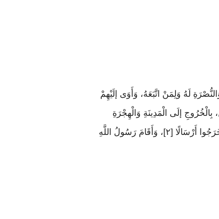
ُصْرَةِ لَهُ وَلِمَنْ اتَّبَعَهُ، وَأَوَى إلَيْهِمْ
ِالْخُرُوجِ إلَى الْمَدِينَةِ وَالْهِجْرَةِ
إلَيْهَا، وَاللُّحُوقِ بِإِخْوَانِهِمْ مِنْ الْأَنْصَارِ، وَقَالَ: إنَّ اللَّهَ عز وجل قَدْ جَعَلَ لَكُمْ إخْوَانًا وَدَارًا تَأْمَنُونَ بِهَا. فَخَرَجُوا أَرْسَالًا [٢]، وَأَقَامَ رَسُولُ اللَّهِ