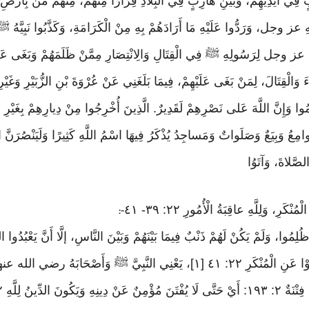
ٍ فِي أَيْدِيهِمْ، وَبَيْنِ هَارِبٍ فِي الْبِلَادِ فِرَارًا مِنْهُمْ، مِنْهُمْ مَنْ بِأَرْضِ 
عز وجل، وَرَدُّوا عَلَيْهِ مَا أَرَادَهُمْ بِهِ مِنْ الْكَرَامَةِ، وَكَذَّبُوا نَبِيَّهُ ﷺ، 
للَّهُ عز وجل لِرَسُولِهِ ﷺ فِي الْقِتَالِ وَالِانْتِصَارِ مِمَّنْ ظَلَمَهُمْ وَبَغَى عَلَي
اءَ وَالْقِتَالَ، لِمَنْ بَغَى عَلَيْهِمْ، فِيمَا بَلَغَنِي عَنْ عُرْوَةَ بْنِ الزُّبَيْرِ وَغَي
ِمُوا وَإِنَّ اللَّهَ عَلى نَصْرِهِمْ لَقَدِيرٌ. الَّذِينَ أُخْرِجُوا مِنْ دِيارِهِمْ بِغَيْرِ حَقٍّ
ِعُ وَبِيَعٌ وَصَلَواتٌ وَمَساجِدُ يُذْكَرُ فِيهَا اسْمُ اللَّهِ كَثِيرًا وَلَيَنْصُرَنَّ اللّ
لصَّلاةَ، وَآتَوُا
رِ، وَلِلَّهِ عاقِبَةُ الْأُمُورِ ٢٢: ٣٩- ٤١
-:
ُمْ ظُلِمُوا، وَلَمْ يَكُنْ لَهُمْ ذَنْبٌ فِيمَا بَيْنَهُمْ وَبَيْنَ النَّاسِ، إلَّا أَنَّ يَعْبُدُوا
وَآتَوُا الزَّكاةَ، وَأَمَرُوا بِالْمَعْرُوفِ، وَنَهَوْا عَنِ الْمُنْكَرِ ٢٢: ٤١ [١]، يَعْنِي النَّب