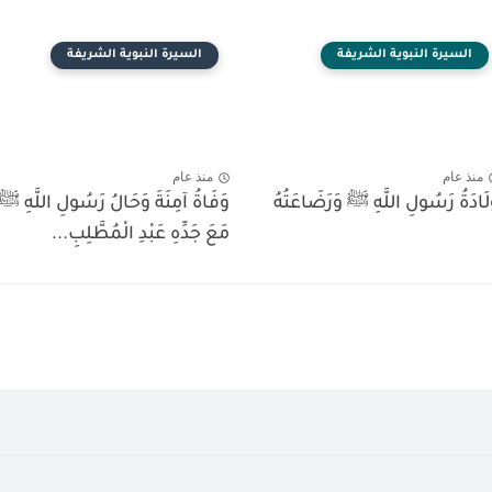
السيرة النبوية الشريفة
السيرة النبوية الشريفة
منذ عام
منذ عام
لَادَةُ رَسُولِ اللَّهِ ﷺ وَرَضَاعَتُهُ
وَفَاةُ آمِنَةَ وَحَالُ رَسُولِ اللَّهِ ﷺ
مَعَ جَدِّهِ عَبْدِ الْمُطَّلِبِ...