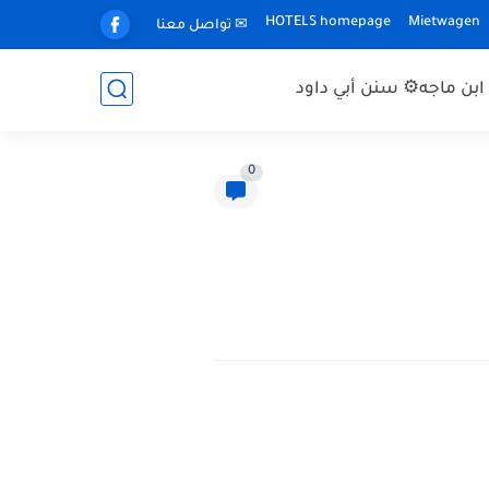
HOTELS homepage
Mietwagen
✉ تواصل معنا
بن ماجه
⚙ سنن أبي داود
0