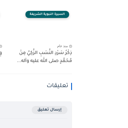
السيرة النبوية الشريفة
منذ عام
ذِكْرُ سَرْدِ النَّسَبِ الزَّكِيِّ مِنْ
وِ
مُحَمَّدٍ صلى الله عليه وآله...
تعليقات
إرسال تعليق