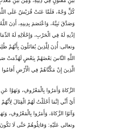
بَيْنِ مَفْتُونٍ فِي دِينِهِ، وَمِنْ بَيْنِ مُعَذَّب
كُلٍّ وَجْهٌ، فَلَمَّا عَتَتْ قُرَيْشٌ عَلَى اللَّهِ 
وَصَدَّقَ نَبِيَّهُ، وَاعْتَصَمَ بِدِينِهِ، أَذِنَ ا
إذْنِهِ لَهُ فِي الْحَرْبِ، وَإِحْلَالِهِ لَهُ الدِّمَ
وتعالى
أُذِنَ لِلَّذِينَ يُقاتَلُونَ بِأَنَّهُمْ ظُل
:
اللَّهِ النَّاسَ بَعْضَهُمْ بِبَعْضٍ لَهُدِّمَتْ صَوام
الَّذِينَ إِنْ مَكَّنَّاهُمْ فِي الْأَرْضِ أَقامُوا ا
الزَّكاةَ وَأَمَرُوا بِالْمَعْرُوفِ، وَنَهَوْا عَنِ الْمُنْكَ
أَيْ أَنِّي إنَّمَا أَحْلَلْتُ لَهُمْ الْقِتَالَ لِأَنَّه