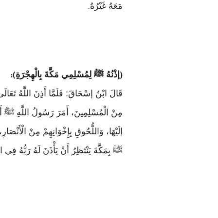
مَعَهُ غَيْرُهُ
.
إذْنُهُ ﷺ لِمُسْلِمِي مَكَّةَ بِالْهِجْرَةِ
):
(
قَالَ ابْنُ إسْحَاقَ: فَلَمَّا أَذِنَ اللَّهُ تَعَالَ
مِنْ الْمُسْلِمِينَ، أَمَرَ رَسُولُ اللَّهِ ﷺ أَصْح
ﷺ بِمَكَّةَ يَنْتَظِرُ أَنْ يَأْذَنَ لَهُ رَبُّهُ فِي 