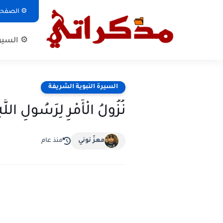
⚙ الصفحة 
⚙ السيرة
السيرة النبوية الشريفة
نُزُولُ الْأَمْرِ لِرَسُولِ الل
معزّ نوني
منذ عام