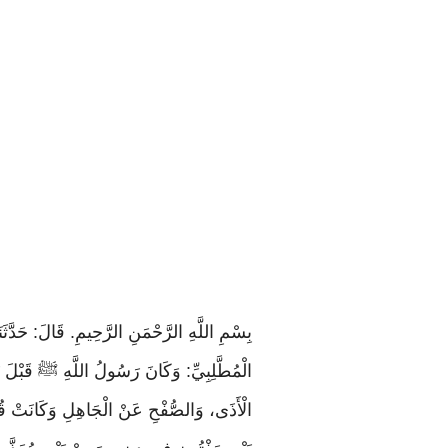
بِسْمِ اللَّهِ الرَّحْمَنِ الرَّحِيمِ. قَالَ: حَدَّثَنَ
الْمُطَّلِبِيِّ: وَكَانَ رَسُولُ اللَّهِ ﷺ قَبْلَ بَيْع
الْأَذَى، وَالصُّفْحِ عَنْ الْجَاهِلِ وَكَانَتْ قُر