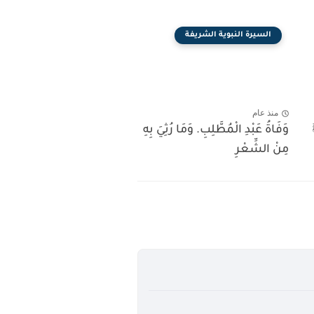
السيرة النبوية الشريفة
منذ عام
وَفَاةُ عَبْدِ الْمُطَّلِبِ. وَمَا رُثِيَ بِهِ
مِنْ الشِّعْرِ