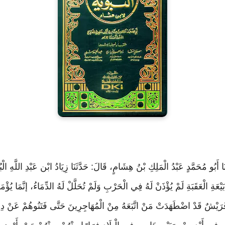
ا أَبُو مُحَمَّدٍ عَبْدُ الْمَلِكِ بْنُ هِشَامٍ، قَالَ: حَدَّثَنَا زِيَادُ ابْن عَبْدِ اللَّهِ ا
َةِ الْعَقَبَةِ لَمْ يُؤْذَنْ لَهُ فِي الْحَرْبِ وَلَمْ تُحَلَّلْ لَهُ الدِّمَاءُ، إنَّمَا يُؤْمَ
َيْشٌ قَدْ اضْطَهَدَتْ مَنْ اتَّبَعَهُ مِنْ الْمُهَاجِرِينَ حَتَّى فَتَنُوهُمْ عَنْ دِينِ