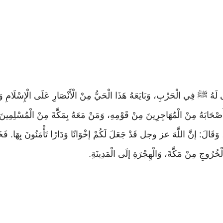
ى لَهُ ﷺ فِي الْحَرْبِ، وَبَايَعَهُ هَذَا الْحَيُّ مِنْ الْأَنْصَارِ عَلَى الْإِسْلَامِ وَالنّ
َابَهُ مِنْ الْمُهَاجِرِينَ مِنْ قَوْمِهِ، وَمَنْ مَعَهُ بِمَكَّةَ مِنْ الْمُسْلِمِينَ، ب
الْخُرُوجِ مِنْ مَكَّةَ، وَالْهِجْرَةِ إلَى الْمَدِينَةِ
.