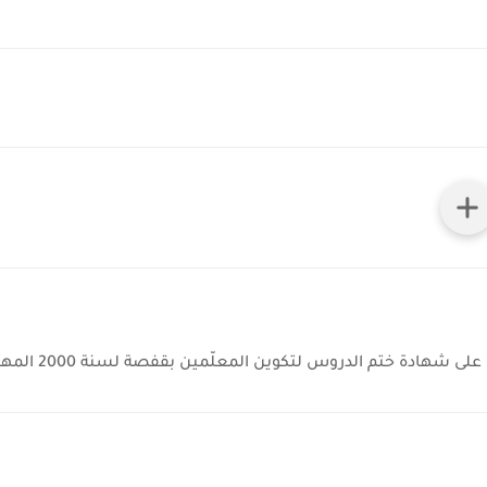
ختم الدروس لتكوين المعلّمين بقفصة لسنة 2000 المهنة: أستاذ مدارس ابتدائية