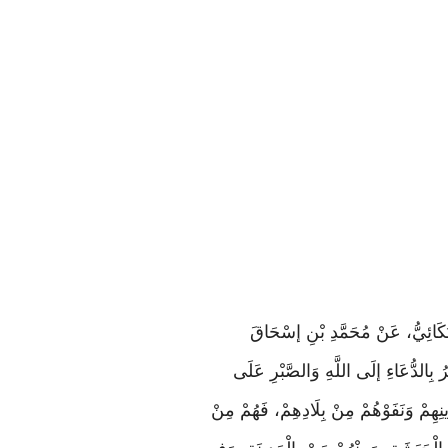
لْبُكَائِيُّ، عَنْ مُحَمَّدِ بْنِ إسْحَاقَ
رُ بِالدُّعَاءِ إلَى اللَّهِ وَالصَّبْرِ عَلَى
هِمْ وَنَفَوْهُمْ مِنْ بِلَادِهِمْ، فَهُمْ مِنْ