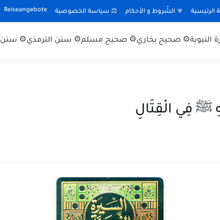
Reiseangebote
الرئيسية
☣ الشّروط و الأحكام
⚖ سياسة الخصوصية
 النبوية
⚙ صحيح بخاري
⚙ صحيح مسلم
⚙ سنن الترمذي
⚙ سنن ا
َّهِ ﷺ فِي الْقِتَالِ