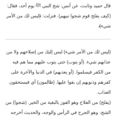
قال حميد وثابت، عن أنس: شج النبي ﷺ يوم أحد، فقال:
(كيف يفلح قوم شجوا نبيهم). فنزلت: ﴿ليس لك من الأمر
شيء﴾
.
(ليس لك من الأمر شيء) ليس إليك من إصلاحهم ولا من
عذابهم شيء. (أو يتوب) حتى يتوب عليهم مما هم فيه
من الكفر فيسلموا. (أو يعذبهم) في الدنيا والآخرة على
كفرهم وذنوبهم إن بقوا عليها. (ظالمون) أي فيستحقون
العذاب
.
(يفلح) من الفلاح وهو الفوز بالبغية من الخير. (شجوا) من
الشج، وهو الجرح في الرأس والوجه، والحديث أخرجه