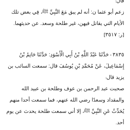
قال
:
زعم أبو عثما ن: أنه لم يبق مَعَ النَّبِيِّ ﷺ، فِي بعض تلك
الأيام التي يقاتل فيهن، غير طلحة وسعد. عن حديثهما
.
ر: ٣٥١٧
]
[
٣٨٣٥
حَدَّثَنَا عَبْدُ اللَّهِ بْنُ أَبِي الْأَسْوَدِ: حَدَّثَنَا حَاتِمُ بْنُ
-
إِسْمَاعِيلَ، عَنْ مُحَمَّدِ بْنِ يُوسُفَ قال: سمعت السائب بن
يزيد قال
:
صحبت عبد الرحمن بن عوف وطلحة بن عبيد الله
والمقداد وسعدًا رضي الله عنهم، فما سمعت أحدا منهم
يُحَدِّثُ عَنِ النَّبِيِّ ﷺ، إلا أني سمعت طلحة يحدث عن يوم
أحد
.