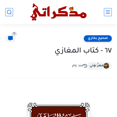
0
صحيح بخاري
٦٧ - كتاب المغازي
معزّ نوني
منذ عام