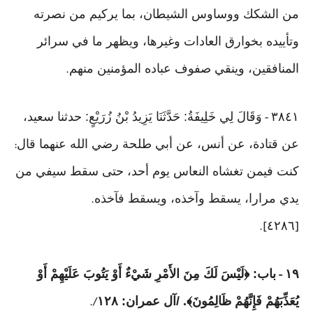
من الشكك ووساوس الشيطان، بما يركيم من نصرته
وتأييده بخوارق العادات وغيرها، ويظهر ما في سرائر
المنافقين، وينقي صفوف عباده المؤمنين منهم
.
٣٨٤١
وَقَالَ لِي خَلِيفَةُ: حَدَّثَنَا يَزِيدُ بْنُ زُرَيْعٍ: حدثنا سعيد،
-
عن قتادة، عن أنس، عن أبي طلحة رضي الله عنهما قال
:
كنت فيمن تغشاه النعاس يوم أحد، حتى سقط سيفي من
يدي مرارا، يسقط وآخذه، ويسقط فآخذه
.
٤٢٨٦
].
[
١٩
باب: ﴿لَيْسَ لَكَ مِنَ الأَمْرِ شَيْءٌ أَوْ يَتُوبَ عَلَيْهِمْ أَوْ
-
يُعَذِّبَهُمْ فَإِنَّهُمْ ظَالِمُونَ﴾. /آل عمران: ١٢٨
/.