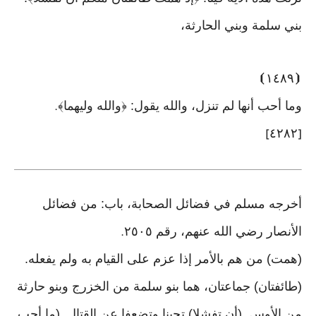
بني سلمة وبني الحارثة،
⦘
١٤٨٩
⦗
وما أحب أنها لم تنزل، والله يقول: ﴿والله وليهما﴾
.
٤٢٨٢
]
[
أخرجه مسلم في فضائل الصحابة، باب: من فضائل
الأنصار رضي الله عنهم، رقم ٢٥٠٥
.
(همت) من هم بالأمر إذا عزم على القيام به ولم يفعله.
(طائفتان) جماعتان، هما بنو سلمة من الخزرج وبنو حارثة
من الأوس. (أن تفشلا) تجبنا وتضعفا عن القتال. (ما أحب