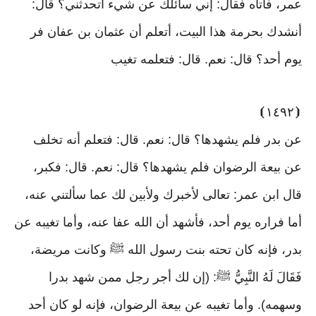
عمر، فأتاه فقال: إني سائلك عن شيء أتحدثني؟ قال:
أنشدك بحرمة هذا البيت، أتعلم أن عثمان بن عفان فر
يوم أحد؟ قال: نعم. قال: فتعلمه تغيب
⦘
١٤٩٢
⦗
عن بدر فلم يشهدها؟ قال: نعم. قال: فتعلم أنه تخلف
عن بيعة الرضوان فلم يشهدها؟ قال: نعم. قال: فكبر،
قال ابن عمر: تعالى لأخبرك ولأبين لك عما سألتني عنه،
أما فراره يوم أحد، فأشهد أن الله عفا عنه، وأما تغيبه عن
بدر، فإنه كان تحته بنت رسول الله ﷺ وكانت مريضة،
فَقَالَ لَهُ النَّبِيُّ ﷺ: (إن لك أجر رجل ممن شهد بدرا
وسهمه). وأما تغيبه عن بيعة الرضوان، فإنه لو كان أحد