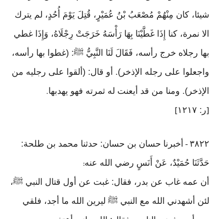
شيئا، كان مِنْهُمْ مُصْعَبُ بْنُ عُمَيْرٍ، قُتِلَ يَوْمَ أُحُدٍ، لم يترك
الا نمرة، كنا إِذَا غَطَّيْنَا بِهَا رَأْسَهُ خَرَجَتْ رِجْلَاهُ، وَإِذَا غطي
بها رجلاه خرج رأسه، فَقَالَ لَنَا النَّبِيُّ ﷺ: (غطوا بها رأسه،
واجعلوا على رجله الإذخر). أو قال: (ألقوا على رجليه من
الإذخر). ومنا من قد أيعنت له ثمرته فهو يهدبها
.
ر: ١٢١٧
]
[
٣٨٢٢
أخبرنا حسان بن حسان: حدثنا محمد بن طلحة:
-
حَدَّثَنَا حُمَيْدٌ، عَنْ أَنَسٍ رضي الله عنه
:
أن عمه غاب عن بدر، فقال: غبت عن أول قتال النبي ﷺ،
لئن أشهدني الله مع النبي ﷺ ليرين الله ما أجد، فلقي