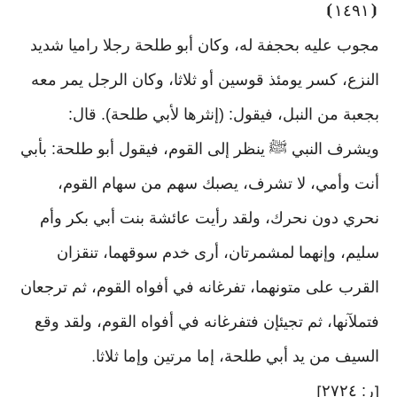
⦘
١٤٩١
⦗
مجوب عليه بحجفة له، وكان أبو طلحة رجلا راميا شديد
النزع، كسر يومئذ قوسين أو ثلاثا، وكان الرجل يمر معه
بجعبة من النبل، فيقول: (إنثرها لأبي طلحة). قال:
ويشرف النبي ﷺ ينظر إلى القوم، فيقول أبو طلحة: بأبي
أنت وأمي، لا تشرف، يصبك سهم من سهام القوم،
نحري دون نحرك، ولقد رأيت عائشة بنت أبي بكر وأم
سليم، وإنهما لمشمرتان، أرى خدم سوقهما، تنقزان
القرب على متونهما، تفرغانه في أفواه القوم، ثم ترجعان
فتملآنها، ثم تجيئإن فتفرغانه في أفواه القوم، ولقد وقع
السيف من يد أبي طلحة، إما مرتين وإما ثلاثا
.
ر: ٢٧٢٤
]
[