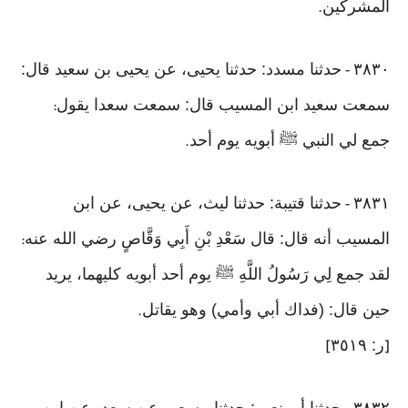
المشركين
.
٣٨٣٠
حدثنا مسدد: حدثنا يحيى، عن يحيى بن سعيد قال:
-
سمعت سعيد ابن المسيب قال: سمعت سعدا يقول
:
جمع لي النبي ﷺ أبويه يوم أحد
.
٣٨٣١
حدثنا قتيبة: حدثنا ليث، عن يحيى، عن ابن
-
المسيب أنه قال: قال سَعْدِ بْنِ أَبِي وَقَّاصٍ رضي الله عنه
:
لقد جمع لِي رَسُولُ اللَّهِ ﷺ يوم أحد أبويه كليهما، يريد
حين قال: (فداك أبي وأمي) وهو يقاتل
.
ر: ٣٥١٩
]
[