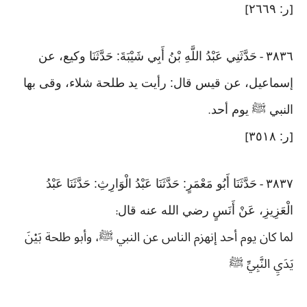
ر: ٢٦٦٩
]
[
٣٨٣٦
حَدَّثَنِي عَبْدُ اللَّهِ بْنُ أَبِي شَيْبَةَ: حَدَّثَنَا وكيع، عن
-
إسماعيل، عن قيس قال: رأيت يد طلحة شلاء، وقى بها
النبي ﷺ يوم أحد
.
ر: ٣٥١٨
]
[
٣٨٣٧
حَدَّثَنَا أَبُو مَعْمَرٍ: حَدَّثَنَا عَبْدُ الْوَارِثِ: حَدَّثَنَا عَبْدُ
-
الْعَزِيزِ، عَنْ أَنَسٍ رضي الله عنه قال
:
لما كان يوم أحد إنهزم الناس عن النبي ﷺ، وأبو طلحة بَيْنَ
يَدَيِ النَّبِيِّ ﷺ