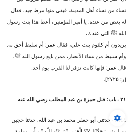
نساء من نساء أهل المدينة، فبقي منها مرط جيد، فقال
له بعض من عنده: يا أمير المؤمنين، أعط هذا بنت رسول
الله ﷺ التي عندك،
يريدون أم كلثوم بنت علي، فقال عمر: أم سليط أحق به.
وأم سليط من نساء الأنصار، ممن بايع رسول الله ﷺ،
قال عمر: فإنها كانت تزفر لنا القرب يوم أحد
.
ر: ٢٧٢٥
].
[
٢١
باب: قتل حمزة بن عبد المطلب رضي الله عنه
.
-
٣٨٤٤
حدثني أبو جعفر محمد بن عبد الله: حدثنا حجين
-
بن المثنى: حَدَّثَنَا عَبْدُ الْعَزِيزِ بْنُ عَبْدِ اللَّهِ بْنِ أَبِي سلمة،