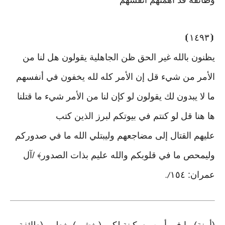
وطائفة قد أهمتهم أنفسهم
⦘
١٤٩٣
⦗
يظنون بالله غير الحق ظن الجاهلية يقولون هل لنا من
الأمر من شيء قل إن الأمر كله لله يخفون في أنفسهم
ما لا يبدون لك يقولون لو كإن لنا من الأمر شيء ما قتلنا
ها هنا قل لو كنتم في بيوتكم لبرز الذين كتب
عليهم القتال إلى مضاجعهم وليبتلي الله ما في صدوركم
وليمحص ما في قلوبكم والله عليم بذات الصدور﴾ /آل
عمران: ١٥٤
/.