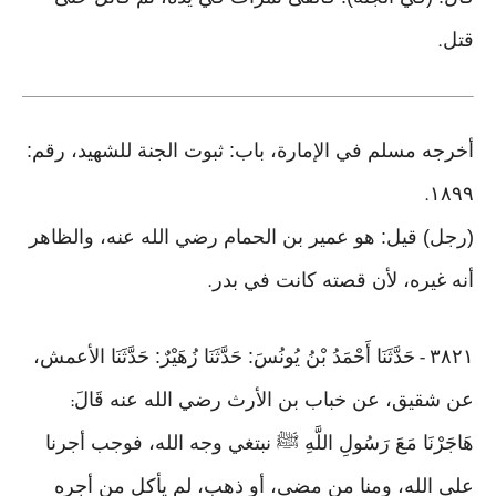
قتل
.
أخرجه مسلم في الإمارة، باب: ثبوت الجنة للشهيد، رقم:
١٨٩٩
.
(رجل) قيل: هو عمير بن الحمام رضي الله عنه، والظاهر
أنه غيره، لأن قصته كانت في بدر
.
٣٨٢١
حَدَّثَنَا أَحْمَدُ بْنُ يُونُسَ: حَدَّثَنَا زُهَيْرٌ: حَدَّثَنَا الأعمش،
-
عن شقيق، عن خباب بن الأرث رضي الله عنه قَالَ
:
هَاجَرْنَا مَعَ رَسُولِ اللَّهِ ﷺ نبتغي وجه الله، فوجب أجرنا
على الله، ومنا من مضى، أو ذهب، لم يأكل من أجره