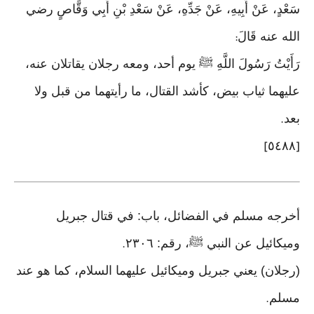
سَعْدٍ، عَنْ أَبِيهِ، عَنْ جَدِّهِ، عَنْ سَعْدِ بْنِ أَبِي وَقَّاصٍ رضي
الله عنه قَالَ
:
رَأَيْتُ رَسُولَ اللَّهِ ﷺ يوم أحد، ومعه رجلان يقاتلان عنه،
عليهما ثياب بيض، كأشد القتال، ما رأيتهما من قبل ولا
بعد
.
٥٤٨٨
]
[
أخرجه مسلم في الفضائل، باب: في قتال جبريل
وميكائيل عن النبي ﷺ، رقم: ٢٣٠٦
.
(رجلان) يعني جبريل وميكائيل عليهما السلام، كما هو عند
مسلم
.