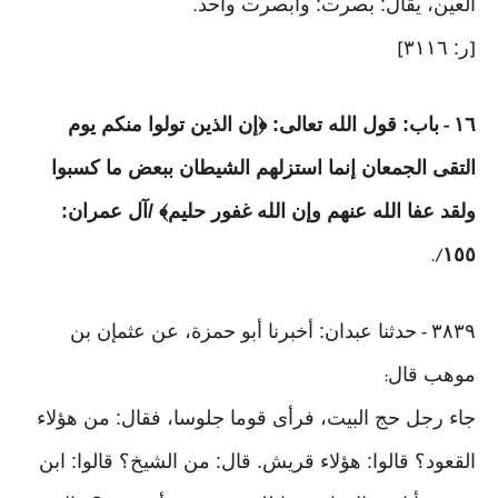
العين، يقال: بصرت: وأبصرت واحد
.
ر: ٣١١٦
]
[
١٦
باب: قول الله تعالى: ﴿إن الذين تولوا منكم يوم
-
التقى الجمعان إنما استزلهم الشيطان ببعض ما كسبوا
ولقد عفا الله عنهم وإن الله غفور حليم﴾ /آل عمران:
١٥٥
/.
٣٨٣٩
حدثنا عبدان: أخبرنا أبو حمزة، عن عثمإن بن
-
موهب قال
:
جاء رجل حج البيت، فرأى قوما جلوسا، فقال: من هؤلاء
القعود؟ قالوا: هؤلاء قريش. قال: من الشيخ؟ قالوا: ابن