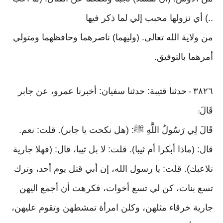
..) أي نزولها محبب إلي لما ذكر فيها
من ولاية الله تعالى. (وليهما) ناصرهما وحافظهما ومتولي
أمرهما بالتوفيق
.
٣٨٢٦
حدثنا قتيبة: حدثنا سفيان: أخبرنا عمرو، عن جابر
-
قَالَ
:
قَالَ لِي رَسُولُ اللَّهِ ﷺ: (هل نكحت يا جابر). قلت: نعم.
قال: (ماذا أبكرا أم ثيبا). قلت: لا بل ثيبا، قال: (فهلا جارية
تلاعبك). قلت: يا رسول الله، إن أبي قتل يوم أحد، وترك
تسع بنات، كن لي تسع أخوات، فكرهت أن أجمع اليهن
جارية خرقاء مثلهن، وكلن امرأة تمشطهن وتقوم عليهن،