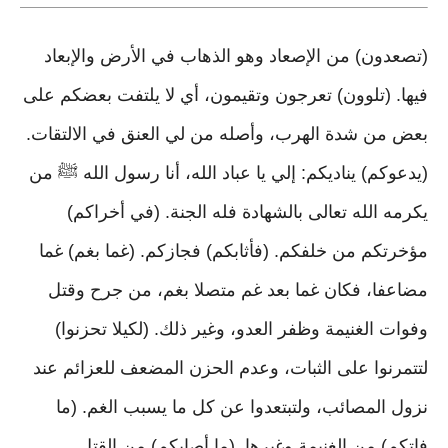
(تصعدون) من الإصعاد وهو الذهاب في الأرض والإبعاد
فيها. (تلوون) تعرجون وتقيمون، أي لا يلتفت بعضكم على
بعض من شدة الهرب، وأصله من لي العنق في الالتقات.
(يدعوكم) يناديكم: إلي يا عباد الله، أنا رسول الله ﷺ من
يكرمه الله تعالى بالشهادة فله الجنة. (في أخراكم)
مؤخرتكم من خلفكم. (فأثابكم) فجازكم. (غما بغم) غما
مضاعفا، فكان غما بعد غم متصلا بغم، من جرح وقتل
وفوات الغنيمة وظفر العدو، وغير ذلك. (لكيلا تحزنوا)
لتتمرنوا على الثبات، وعدم الحزن المضعف للعزائم عند
نزول المصائب، ولتبتعدوا عن كل ما يسبب الغم. (ما
فاتكم) من الغنيمة وغيرها. (ما أصابكم) من القتل