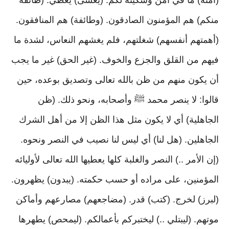
(أمنة) ما في أمن وسكينة لكم. (يغشى) يغطي. (طائفة
منكم) هم المؤمنون الصادقون. (وطائفة) هم المنافقون.
(أهمتهم أنفسهم) شغلتهم، فلم يغشهم النعاس، لشدة ما
فيهم من القلق والجزع والخوف. (غير الحق) غير ما يجب
أن يكون منهم من ظن بالله تعالى وتصديق بوعده، حين
قالوا: لا ينصر محمد ﷺ وأصحابه، ونحو ذلك. (ظن
الجاهلية) أي لا يكون مثل هذا الظن إلا من أهل الشرك
الجاهلين. (هل لنا) أي ليس لنا نصيب في النصر ونحوه.
(إن الأمر ..) النصر والغلبة كلها يعطيها الله تعالى لأوليائه
المؤمنين، على مراده أو حسب حكمته. (يبدون) يظهرون.
(لبرز) لخرج. (كتب) قدر. (مضاجعهم) مصارعهم وأماكن
موتهم. (ليبتلي ..) ليختبركم بأعمالكم. (ليمحص) يطهرها