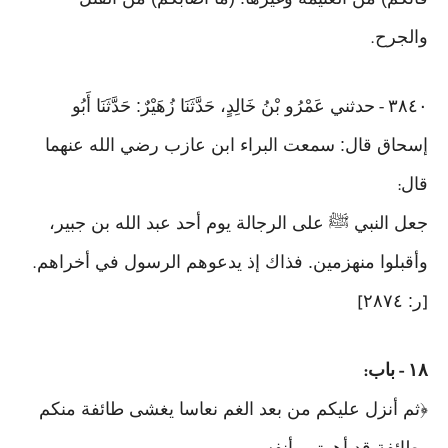
والجرح
.
٣٨٤٠
حدثني عَمْرُو بْنُ خَالِدٍ، حَدَّثَنَا زُهَيْرٌ: حَدَّثَنَا أَبُو
-
إسحاق قال: سمعت البراء ابن عازب رضي الله عنهما
قال
:
جعل النبي ﷺ على الرجالة يوم أحد عبد الله بن جبير،
وأقبلوا منهزمين. فذاك إذ يدعوهم الرسول في أخراهم
.
ر: ٢٨٧٤
]
[
١٨
باب
:
-
﴿ثم أنزل عليكم من بعد الغم نعاسا يغشى طائفة منكم