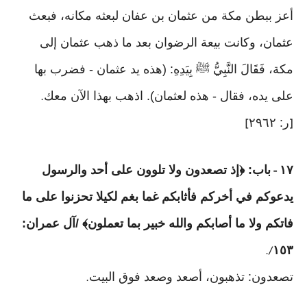
أعز ببطن مكة من عثمان بن عفان لبعثه مكانه، فبعث
عثمان، وكانت بيعة الرضوان بعد ما ذهب عثمان إلى
مكة، فَقَالَ النَّبِيُّ ﷺ بِيَدِهِ: (هذه يد عثمان - فضرب بها
على يده، فقال - هذه لعثمان). اذهب بهذا الآن معك
.
ر: ٢٩٦٢
]
[
١٧
باب: ﴿إذ تصعدون ولا تلوون على أحد والرسول
-
يدعوكم في أخركم فأثابكم غما بغم لكيلا تحزنوا على ما
فاتكم ولا ما أصابكم والله خبير بما تعملون﴾ /آل عمران:
١٥٣
/.
تصعدون: تذهبون، أصعد وصعد فوق البيت
.