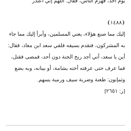
يوم أحد، فهزم الناس، فقال: اللهم إني أعتذر
⦘
١٤٨٨
⦗
إليك مما صنع هؤلاء، يعني المسلمين، وأبرأ إليك مما جاء
به المشركون، فتقدم بسيفه فلقي سعد ابن معاذ، فقال:
أين يا سعد، أني أجد ريح الجنة دون أحد، فمضى فقتل،
فما عرف حتى عرفته أخته بشامة، أو ببنانه، وبه بضع
وثمإنون: طعنة وضربة سيف ورمية بسهم
.
ر: ٢٦٥١
]
[