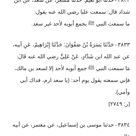
٣٨٣٢
حدثنا أبو نعيم: حدثنا مسعر، عن سعد، عن ابن
-
شداد قال: سمعت عليا رضي الله عنه يقول
:
ما سمعت النبي ﷺ يجمع أبويه لأحد غير سعد
.
٣٨٣٣
حَدَّثَنَا يَسَرَةُ بْنُ صَفْوَانَ: حَدَّثَنَا إِبْرَاهِيمُ، عَنِ أبيه،
-
عن عبد الله ابن شَدَّادٍ، عَنْ عَلِيٍّ رضي الله عنه قَالَ
:
مَا سمعت النبي ﷺ جمع أبويه لأحد إلا لسعد بن مالك،
فإني سمعته يقول يوم أحد: (يا سعد ارم، فداك أبي
وأمي)
.
ر: ٢٧٤٩
]
[
٣٨٣٤
حدثنا موسى بن إسماعيل، عن معتمر، عن أبيه
-