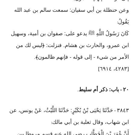
وعن حنظلة بن أبي سفيان: سمعت سالم بن عبد الله
يَقُولُ
:
كَانَ رَسُولُ اللَّهِ ﷺ يدعو على: صفوان بن أمية، وسهيل
ابن عمرو، والحارث بن هشام. فنزلت: ﴿ليس لك من
الأمر من شيء - إلى قوله - فإنهم ظالمون﴾
.
٤٢٨٣، ٦٩١٤
]
[
٢٠
باب: ذكر أم سليط
.
-
٣٨٤٣
حَدَّثَنَا يَحْيَى بْنُ بُكَيْرٍ: حَدَّثَنَا اللَّيْثُ، عَنْ يونس، عن
-
ابن شهاب، وقال ثعلبة بن أبي مالك
:
أَنَّ عُمَرَ بْنَ الْخَطَّابِ رضي الله عنه قسم مروطا بين