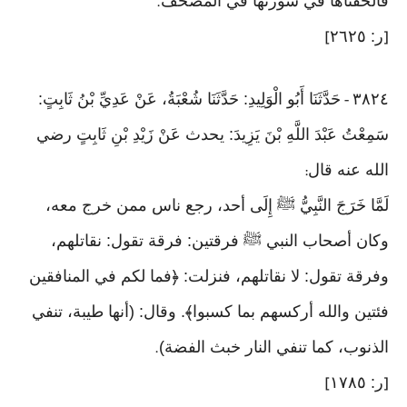
فألحقناها في سورتها في المصحف
.
ر: ٢٦٢٥
]
[
٣٨٢٤
حَدَّثَنَا أَبُو الْوَلِيدِ: حَدَّثَنَا شُعْبَةُ، عَنْ عَدِيِّ بْنُ ثَابِتٍ:
-
سَمِعْتُ عَبْدَ اللَّهِ بْنَ يَزِيدَ: يحدث عَنْ زَيْدِ بْنِ ثَابِتٍ رضي
الله عنه قال
:
لَمَّا خَرَجَ النَّبِيُّ ﷺ إِلَى أحد، رجع ناس ممن خرج معه،
وكان أصحاب النبي ﷺ فرقتين: فرقة تقول: نقاتلهم،
وفرقة تقول: لا نقاتلهم، فنزلت: ﴿فما لكم في المنافقين
فئتين والله أركسهم بما كسبوا﴾. وقال: (أنها طيبة، تنفي
الذنوب، كما تنفي النار خبث الفضة)
.
ر: ١٧٨٥
]
[