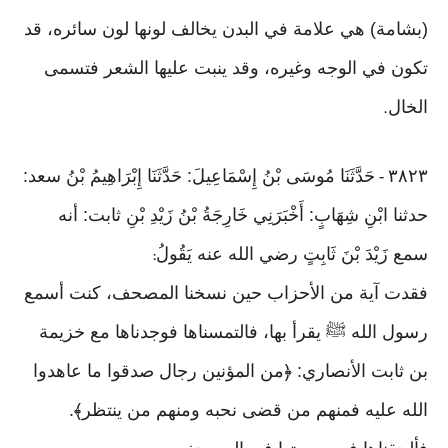
(بشامة) هي علامة في البدن يخالف لونها لون سائره، قد
تكون في الوجه وغيره، وقد ينبت عليها الشعر فتسمى
الخال
.
٣٨٢٣
حَدَّثَنَا مُوسَى بْنُ إِسْمَاعِيلَ: حَدَّثَنَا إِبْرَاهِيمُ بْنُ سعد:
-
حدثنا ابْنِ شِهَابٍ: أَخْبَرَنِي خَارِجَةُ بْنُ زَيْدِ بْنِ ثابت: أنه
سمع زَيْدَ بْنَ ثَابِتٍ رضي الله عنه يَقُولُ
:
فقدت آية من الأحزاب حين نسخنا المصحف، كنت أسمع
رسول الله ﷺ يقرأ بها، فالتمسناها فوجدناها مع خزيمة
بن ثابت الأنصاري: ﴿من المؤنين رجال صدقوا ما عاهدوا
الله عليه فمنهم من قضى نحبه ومنهم من ينتظر﴾.