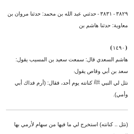
٣٨٢٩
٣٨٣١
حدثني عبد الله بن محمد: حدثنا مروان بن
-
-
معاوية: حدثنا هاشم بن
⦘
١٤٩٠
⦗
هاشم السعدي قال: سمعت سعيد بن المسيب يقول:
سعد بن أبي وقاص يقول
:
نثل لي النبي ﷺ كنانته يوم أحد، فقال: (أرم فداك أبي
وأمي)
.
(نثل .. كنانته) استخرج لي ما فيها من سهام لأرمي بها