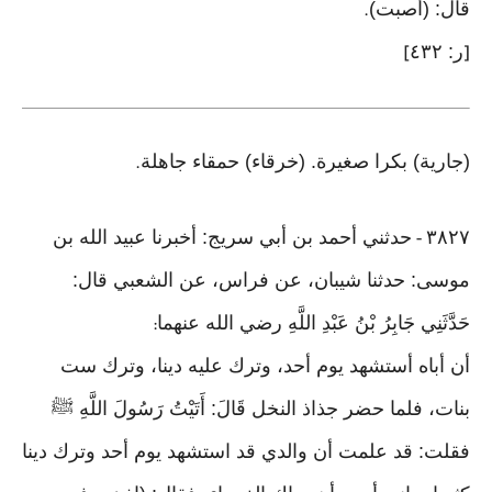
قال: (أصبت)
.
ر: ٤٣٢
]
[
(جارية) بكرا صغيرة. (خرقاء) حمقاء جاهلة
.
٣٨٢٧
حدثني أحمد بن أبي سريج: أخبرنا عبيد الله بن
-
موسى: حدثنا شيبان، عن فراس، عن الشعبي قال:
حَدَّثَنِي جَابِرُ بْنُ عَبْدِ اللَّهِ رضي الله عنهما
:
أن أباه أستشهد يوم أحد، وترك عليه دينا، وترك ست
بنات، فلما حضر جذاذ النخل قَالَ: أَتَيْتُ رَسُولَ اللَّهِ ﷺ
فقلت: قد علمت أن والدي قد استشهد يوم أحد وترك دينا