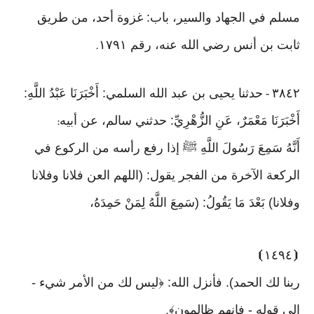
مسلم في الجهاد والسير، باب: غزوة أحد، من طريق
ثابت بن أنس رضي الله عنه، رقم ١٧٩١
.
٣٨٤٢
حدثنا يحيى بن عبد الله السلمي: أَخْبَرَنَا عَبْدُ اللَّهِ:
-
أَخْبَرَنَا مَعْمَرٌ، عَنِ الزُّهْرِيِّ: حدثني سالم، عن أبيه
:
أَنَّهُ سَمِعَ رَسُولَ اللَّهِ ﷺ إذا رفع رأسه من الركوع في
الركعة الآخرة من الفجر يقول: (اللهم العن فلانا وفلانا
وفلانا) بَعْدَ مَا يَقُولُ: (سَمِعَ اللَّهُ لِمَنْ حَمِدَهُ،
⦘
١٤٩٤
⦗
ربنا لك الحمد). فأنزل الله: ﴿ليس لك من الأمر شيء -
إلى قوله - فإنهم ظالمون﴾
.