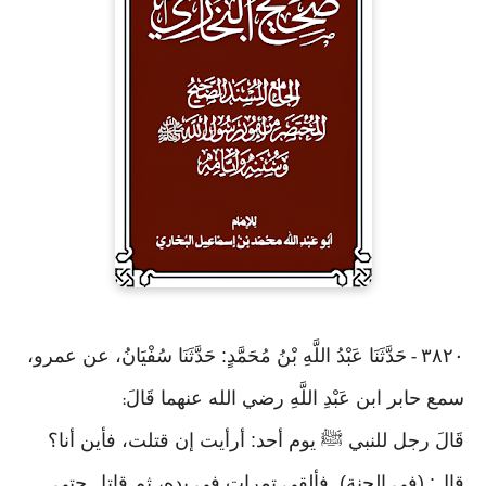
٣٨٢٠
حَدَّثَنَا عَبْدُ اللَّهِ بْنُ مُحَمَّدٍ: حَدَّثَنَا سُفْيَانُ، عن عمرو،
-
سمع حابر ابن عَبْدِ اللَّهِ رضي الله عنهما قَالَ
:
قَالَ رجل للنبي ﷺ يوم أحد: أرأيت إن قتلت، فأين أنا؟
قال: (في الجنة). فألقى تمرات في يده، ثم قاتل حتى