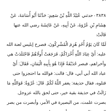
٣٨٣٨
حدثني عُبَيْدُ اللَّهِ بْنُ سَعِيدٍ: حَدَّثَنَا أَبُو أُسَامَةَ، عَنْ
-
هِشَامِ بْنِ عُرْوَةَ، عَنْ أَبِيهِ، عَنْ عَائِشَةَ رضي الله عنها
قَالَتْ
:
لَمَّا كَانَ يَوْمُ أُحُدٍ هُزِمَ الْمُشْرِكُونَ، فصرخ إبليس لعنة الله
عليه: أَيْ عِبَادَ اللَّهِ أُخْرَاكُمْ، فَرَجَعَتْ أُولَاهُمْ فَاجْتَلَدَتْ هي
وأخراهم، فبصر حُذَيْفَةُ فَإِذَا هُوَ بِأَبِيهِ الْيَمَانِ، فَقَالَ: أَيْ
عباد الله أبي أبي، قال: قالت: فوالله ما احتجزوا حتى
قتلوه، فقال حذيفة: يغفر اللَّهُ لَكُمْ. قَالَ: عُرْوَةُ: فَوَاللَّهِ مَا
زَالَتْ في حذيفة بقية خير، حتى لحق بالله عزوجل
.
بصرت علمت، من البصيرة في الأمر، وأبصرت من بصر