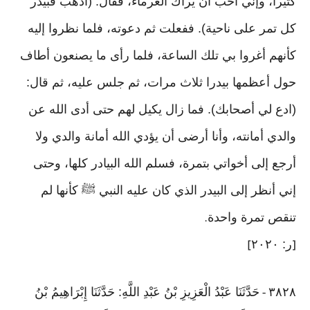
كثيرا، وإني أحب أن يراك الغرماء، فقال: (اذهب فبيدر
كل تمر على ناحية). ففعلت ثم دعوته، فلما نظروا إليه
كأنهم أغروا بي تلك الساعة، فلما رأى ما يصنعون أطاف
حول أعظمها بيدرا ثلاث مرات، ثم جلس عليه، ثم قال:
(ادع لي أصحابك). فما زال يكيل لهم حتى أدى الله عن
والدي أمانته، وأنا أرضى أن يؤدي الله أمانة والدي ولا
أرجع إلى أخواتي بتمرة، فسلم الله البيادر كلها، وحتى
إني أنظر إلى البيدر الذي كان عليه النبي ﷺ كأنها لم
تنقص تمرة واحدة
.
ر: ٢٠٢٠
]
[
٣٨٢٨
حَدَّثَنَا عَبْدُ الْعَزِيزِ بْنُ عَبْدِ اللَّهِ: حَدَّثَنَا إِبْرَاهِيمُ بْنُ
-