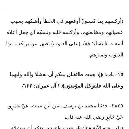
(أركسهم بما كسبوا) أوقعهم في الخطأ وأهلكهم بسبب
عصيانهم ومخالفتهم، وأركسه قلبه ونسكه أي جعل أعلاه
أسفله. /النساء: ٨٨/. (تنفي الذنوب) تظهر من يرتكب فيها
الذنوب وتميزهم
.
١٥
باب: ﴿إذ همت طائفتان منكم أن تفشلا والله وليهما
-
وعلى الله فليتوكل المؤمنون﴾. / آل عمران: ١٢٢
/
٣٨٢٥
حدثنا محمد بن يوسف، عن ابن عيينة، عَنْ عَمْرٍو،
-
عَنْ جَابِرٍ رضي الله عنه قال
:
نزلت هذه الآية فينا: ﴿إذ همت طائفتان منكم أن تفشلا﴾.