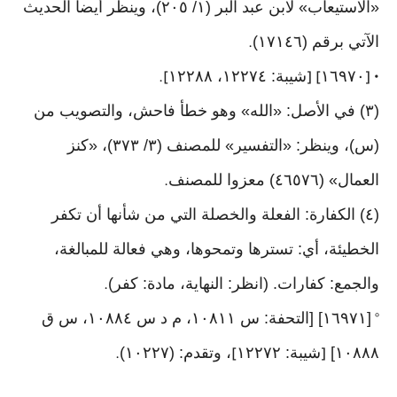
«الاستيعاب» لابن عبد البر (١/ ٢٠٥)، وينظر أيضا الحديث
الآتي برقم (١٧١٤٦)
.
١٦٩٧٠
شيبة: ١٢٢٧٤، ١٢٢٨٨
].
] [
• [
(٣) في الأصل: «الله» وهو خطأ فاحش، والتصويب من
(س)، وينظر: «التفسير» للمصنف (٣/ ٣٧٣)، «كنز
العمال» (٤٦٥٧٦) معزوا للمصنف
.
(٤) الكفارة: الفعلة والخصلة التي من شأنها أن تكفر
الخطيئة، أي: تسترها وتمحوها، وهي فعالة للمبالغة،
والجمع: كفارات. (انظر: النهاية، مادة: كفر)
.
[١٦٩٧١] [التحفة: س ١٠٨١١، م د س ١٠٨٨٤، س ق
°
١٠٨٨٨]
شيبة: ١٢٢٧٢
، وتقدم: (١٠٢٢٧)
.
]
[