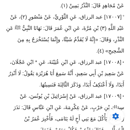
عَنْ مُجَاهِدٍ قَالَ: النَّذْرُ يَمِينٌ (١)
.
[١٧٠٠٧] عبد الرزاق، عَنِ الثَّوْرِيِّ، عَنْ مَنْصُورٍ (٢)، عَنْ
°
عَبْدِ اللَّهِ (٣) بْنِ مُرَّةَ، عَنِ ابْنِ عُمَرَ قَالَ: نَهَانَا النَّبِيُّ ﷺ عَنِ
النَّذْرِ، وَقَالَ: «إِنَّهُ لَا يُقَدِّمُ شَيْئًا، وإِنَّمَا يُسْتَخْرَجُ بِهِ مِنَ
الشَّحِيحِ» (٤)
.
[١٧٠٠٨] عبد الرزاق، عَنِ ابْنِ عُيَيْنَةَ، عَنِ * ابْنِ عَجْلَانَ،
•
عَنْ سَعِيدِ بْنِ أَبِي سَعِيدٍ، أَنَّهُ سَمِعَ أَبَا هُرَيْرَة يَقُولُ: لَا أَنْذِرُ
أَبَدًا، وَلَا أَعْتَكِفُ أَبَدًا، وَذَكَرَ الثَّالِثَةَ فَنَسِيتُهَا
.
[١٧٠٠٩] عبد الرزاق، عَنْ إِسْرَائِيلَ بْنِ يُونُسَ، عَنْ
•
سِمَاكِ بْنِ حَرْبٍ، عَنْ عِكْرِمَةَ، عَنِ ابْنِ عَبَّاسٍ قَالَ: نَذَرَ
رَجُلٌ أَلَّا يَأْكُلَ مَعَ بَنِي أَخٍ لَهُ يَتَامَى، فَأُخْبِرَ عُمَرُ بْنُ