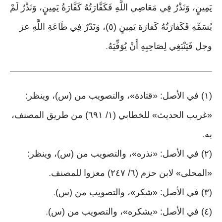
يَمِينٍ، وَنَذْرٌ فِي مَعَاصِي اللَّهِ فَكَفَّارَتُهُ كَفَّارَةُ يَمِينٍ، وَنَذْرٌ لَمْ
يُسَمِّهِ فَكَفارَتُهُ كَفارَة يَمِينٍ (٥)، وَنَدْرٌ فِي طَاعَةِ اللَّهِ عز
وجل فَيَنْبَغِي لِصَاحِبِهِ أَنْ يُوَفِّيَهُ
.
(١) في الأصل: «قتادة»، والتصويب من (س)، وينظر:
«غريب الحديث» للخطابي (١/ ٦٩١) من طريق المصنف،
به
.
(٢) في الأصل: «نذره»، والتصويب من (س)، وينظر:
«المحلى» لابن حزم (٦/ ٢٤٧) معزوا للمصنف
.
(٣) في الأصل: «شكر»، والتصويب من (س)
.
(٤) في الأصل: «يشكره»، والتصويب من (س)
.