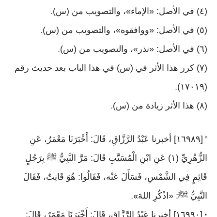
(٤) في الأصل: «الإماء»، والتصويب من (س)
.
(٥) في الأصل: «ووافقوه»، والتصويب من (س)
.
(٦) في الأصل: «نذر»، والتصويب من (س)
.
(٧) كرر هذا الأثر في (س) في هذا الباب بعد حديث رقم
(١٧٠١٩)
.
(٨) هذا الأثر زيادة من (س)
.
[١٦٩٨٩] أخبرنا عَبْدُ الرَّزَّاقِ، قَالَ: أَخْبَرَنَا مَعْمَرٌ، عَنِ
°
الزُّهْرِيِّ (١) عَنِ ابْنِ الْمُسَيَّبِ قَالَ: مَرَّ النَّبِيُّ ﷺ بِرَجُلٍ
قَائِمٍ فِي الشَّمْسِ، فَسَأَلَ عَنْه، فَقَالُوا: هُوَ قَانِتٌ، فَقَالَ
النَّبِيُّ ﷺ: «اذْكُرِ اللهَ
».
[١٦٩٩٠] أخبرنا عَبْدُ الرَّزَّاقِ، قَالَ: أَخْبَرَنَا مَعْمَرٌ، قَالَ:
•