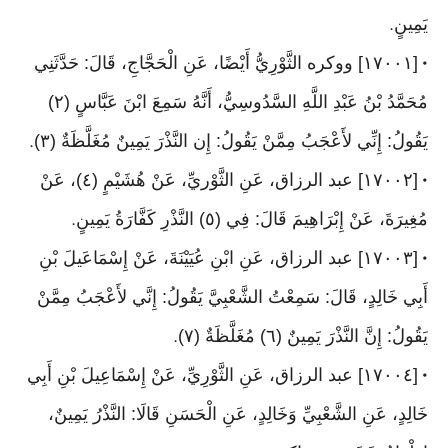
يَمِينٍ
.
[١٧٠٠١] ووكره الثَّوْرِيُّ أَيْضًا، عَنِ الْحَجَّاجِ، قَالَ: حَدَّثَنِي
•
مُحَمَّدُ بْنُ عَبْدِ اللَّهِ السَّدُوسِيُّ، أَنَّهُ سَمِعَ ابْنَ عَبَّاسٍ (٢)
يَقُولُ: إِنِّي لأَعْجَبُ مِمَّنْ يَقُولُ: إِن النَّذْرَ يَمِينٌ مُغَلَّظَةٌ (٣)
.
[١٧٠٠٢] عبد الرزاق، عَنِ الثَّوْريِّ، عَنْ هُشَيْمٍ (٤)، عَنْ
•
مُغِيرَةَ، عَنْ إِبْرَاهِيمَ قَالَ: فِي (٥) النَّذْرِ كَفَّارَةُ يَمِينٍ
.
[١٧٠٠٣] عبد الرزاق، عَنِ ابْنِ عُيَيْنَةَ، عَنْ إِسْمَاعَيلَ بْنِ
•
أَبِي خَالِدٍ، قَالَ: سَمِعْتُ الشَّعْبِيَّ يَقُولُ: إِنَّي لأَعْجَبُ مِمَّنْ
يَقُولُ: إِنَّ النَّذْرَ يَمِينٌ (٦) مُغَلَّظَةٌ (٧)
.
[١٧٠٠٤] عبد الرزاق، عَنِ الثَّوْرِيِّ، عَنْ إِسْمَاعِيلَ بْنِ أَبِي
•
خَالِدٍ، عَنِ الشَّعْبِيِّ وَخَالِدٍ، عَنِ الْحَسَنِ قَالَا: النَّذْرُ يَمِينٌ،