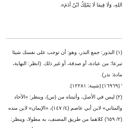
اللهِ، وَلَا فِيمَا لَا يَمْلِكُ ابْنُ آدَمَ
».
(١) النذور: جمع النذر، وهو: أن توجب على نفسك شيئا
تبرعا؛ من عبادة، أو صدقة، أو غير ذلك. (انظر: النهاية،
مادة: نذر)
.
١٦٩٦٩
شيبة: ١٢٢٨١
].
] [
° [
(٢) ليس في الأصل، وأثبتناه من (س)، وينظر: «الآحاد
والمثاني» لابن أبي عاصم (٤/ ١٤٧)، «الإيمان» لابن منده
(٢/ ٦٥٩) كلاهما من طريق المصنف، به مطولا، وينظر: