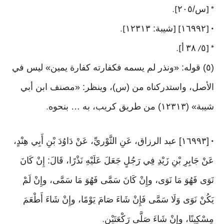
س/٢٠٥
].
* [
١٦٩٩٢
شيبة: ١٢٣١٣
].
] [
• [
٥
٣٨
أ
].
/
* [
(٥) قوله: «ونذر لم يسمه فكفارته كفارة يمين» ليس في
الأصل، واستدركناه من (س)، وينظر: «مصنف ابن أبي
شيبة» (١٢٣١٣) من طريق كريب، به … بنحوه
.
[١٦٩٩٣] عبد الرزاق، عَنِ الثَّوْريِّ، عَنْ دَاوُدَ بْنِ أَبِي هِنْدٍ،
•
عَنْ جَابِرِ بْنِ زَيْدِ فِي رَجُلٍ جَعَلَ عَلَيْهِ نَذْرًا، قَالَ: إِنْ كَانَ
نَوَى فَهُوَ مَا نَوَى، وإِنْ كَانَ سَمَّى فَهُوَ مَا سَمَّى، وإِنْ لَمْ
يَكُنْ نَوَى وَلَا سَمَّى فَإِنْ شَاءَ صَامَ يَوْمًا، وإِنْ شَاءَ أَطْعَمَ
مِسْكِينًا، وإِنْ شَاءَ صَلَّى رَكْعَتَيْنِ
.