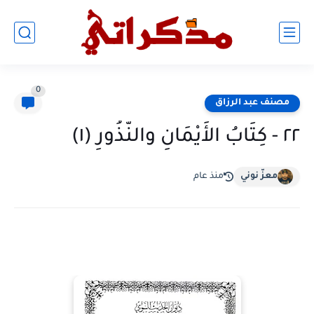
0
مصنف عبد الرزاق
٢٢ - كِتَابُ الأَيْمَانِ والنُّذُورِ (١)
معزّ نوني
منذ عام