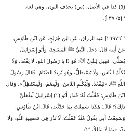
(٥) كذا في الأصل، (س) بحذف النون، وهي لغة
.
٥
٣٧
أ
].
/
* [
[١٦٩٧٦] عبد الرزاق، عَنِ ابْنِ جُرَيْجٍ، عَنِ ابْنِ طَاوُسٍ،
°
عَنْ أَبِيهِ قَالَ: دَخَلَ النَّبِيُّ ﷺ الْمَسْجِدَ، وَأَبُو إِسْرَائِيلَ
يُصَلِّي، فَقِيلَ لِلنَّبِيِّ ﷺ: هُوَ ذَا يَا رَسُولَ اللهِ، لَا يَقْعُد، وَلَا
يُكَلِّمُ النَّاسَ، وَلَا يَسْتَظِلُّ، وَهُوَ يُرِيدُ الصِّيَامَ، فَقَالَ رَسُولُ
اللَّهِ ﷺ: «ليَقْعُدْ، وَلْيُكَلِّمِ النَّاسَ، وَلْيَصُمْ، وَلْيَسْتَظِلَّ»، وَقَالَ
ابْنُ طَاوُسٍ: فَقُلْتُ لَهُ: فَنَذَرَ أَبُو (١) إِسْرَائِيلَ لَيفْعَلَنَّ
ذَلِكَ؟! قَالَ: هَكَذَا سَمِعْتُ بِمَا حَدَّثْت، قَالَ ابْنُ طَاوُسٍ:
وَسَمِعْتُ أَبِي يَقُولُ مُنْذُ عَقَلْتُ: لَا نَذْرَ فِي مَعْصِيَةِ اللَّهِ، وَلَا
نَذْرَ فِيمَا لَا تَمْلِكُ (٢)
.