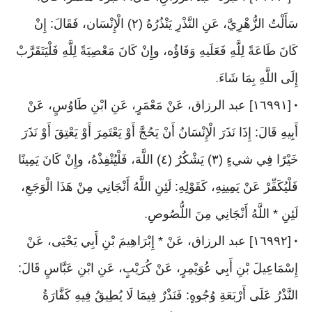
سَأَلْتُ الزُّهْرِيَّ، عَنِ النَّذْرِ يَنْذُرُهُ (٢) الْإِنْسَان، فَقَالَ: إِنْ
كَانَ طَاعَةً لِلَّهِ فَعَلَيهِ وَفَاؤُه، وإِنْ كَانَ مَعْصِيَةً لِلَّهِ فَلْيَتَقَرَّبْ
إِلَى اللَّهِ بِمَا شَاءَ
.
[١٦٩٩١] عبد الرزاق، عَنْ مَعْمَرٍ، عَنِ ابْنِ طَاوُسٍ، عَنْ
•
أَبِيهِ قَالَ: إِذَا نَذَرَ الْإِنْسَانُ أَنْ يَحُجَّ أَوْ يَعْتَمِرَ أَوْ يَعْتِقَ أَوْ نَذَرَ
خَيْرًا فِي شيءٍ (٣) يَشْكُرُ (٤) اللَّهَ، فَلْيُنْفِذْهُ، وإِنْ كَانَ يَمِينًا
فَلْيُكَفِّرْ عَنْ يَمِينِهِ، كَقَوْلِهِ: لَئِنِ اللَّهُ أَنْجَانِي مِنْ هَذَا الْوَجَعِ،
لَئِنِ * اللَّهُ أَنْجَانِي مِنَ اللُّصُوصِ
.
[١٦٩٩٢] عبد الرزاق، عَنْ * إِبْرَاهِيمَ بْنِ أَبِي يَحْيَى، عَنْ
•
إِسْمَاعِيلَ بْنِ أَبِي عُوَيْمِرٍ، عَنْ كُرَيْبٍ، عَنِ ابْنِ عَبَّاسٍ قَالَ:
النَّذْرُ عَلَى أَرْبَعَةِ وُجُوهٍ: فَنَذْرٌ فِيمَا لَا يُطِيقُ فِيهِ كَفَّارَةُ