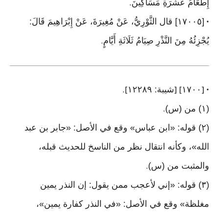
إِطْعَامُ عَشَرَةِ مَسَاكِينَ
.
[١٧٠٠٥] قال الثَّوْرِيُّ، عَنْ مُغِيرَةَ، عَنْ إِبْرَاهِيمَ قَالَ:
•
يُجْزِئُهُ مِنَ النَّذْرِ صِيَامُ ثَلَاثَةِ أَيَّامٍ
.
١٧٠٠
شيبة: ١٢٢٨٩
].
] [
• [
(١) من (س)
.
(٢) قوله: «ابن عباس» وقع في الأصل: «جابر بن عبد
الله»، وكأنه انتقال نظر من الناسخ للحديث قبله،
والمثبت من (س)
.
(٣) قوله: «إني لأعجب ممن يقول: إن النذر يمين
مغلظة» وقع في الأصل: «في النذر كفارة يمين»،