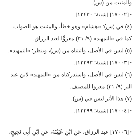
والمثبت من (س)
.
١٧٠٠٢
شيبة: ١٢٤٣٠
].
] [
• [
(٤) في (س): «هشام» وهو خطأ، والمثبت هو الصواب
كما في «التمهيد» (٩/ ٣١) معزوًّا لعبد الرزاق
.
(٥) ليس في الأصل، وأثبتناه من (س)، وينظر: «التمهيد
».
١٧٠٠٣
شيبة: ١٢٢٩٣
].
] [
• [
(٦) ليس في الأصل، واستدركناه من «التمهيد» لابن عبد
البر (٩/ ٣١) معزوا للمصنف
.
(٧) هذا الأثر ليس في (س)
.
١٧٠٠٤
شيبة: ١٢٢٩٩
].
] [
• [
[١٧٠٠٦] عبد الرزاق، عَنِ ابْنِ عُيَيْنَةَ، عَنِ ابْنِ أَبِي نَجِيحٍ،
•