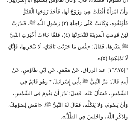
أَنْ تَصُومَ؟ فَصُمْ»، قَالَ: وَكَانَ طَاوُسٌ يُسَمِّيهِ أَبَا إِسْرَائِيلَ.
وَأَنَّ امْرَأَةً أَقْبَلَتْ هِيَ وَزَوْجٌ لَهَا، فَأَخَذَ زَوْجَهَا الْعَدُوُّ
فَأَوْثَقُوه، وَكَانَتْ عَلَى رَاحِلَةِ (٣) رَسُولِ اللَّهِ ﷺ، فَنَذَرَتْ
لَئِنْ قَدِمَتِ الْمَدِينَةَ لَتَنْحَرَنَّهَا (٤)، فَلَمَّا جَاءَتْ أَخْبَرَتِ النَّبِيَّ
ﷺ بِنَذْرِهَا، فَقَالَ: «بِئْسَ مَا جَزَيْتِ نَاقَتَكِ، لَا تَنْحَرِيها، فَإِنَّكِ
لَا تَمْلِكِيهَا (٥)
».
[١٦٩٧٥] عبد الرزاق، عَنْ مَعْمَرٍ، عَنِ ابْنِ طَاوُسٍ، عَنْ
°
أَبِيهِ قَالَ: مَرَّ النَّبِيُّ ﷺ بِأَبِي إِسْرَائِيلَ * وَهُوَ قَائِمٌ فِي
الشَّمْسِ، فَسَأَلَ عَنْه، فَقِيلَ: نَذَرَ أَنْ يَقُومَ فِي الشَّمْسِ،
وَأَنْ يَصُومَ، وَلَا يَتَكَلَّم، فَقَالَ لَهُ النَّبِيُّ ﷺ: «امْضِ لِصَوْمِكَ،
وَاذْكُرِ اللَّهَ، وَاجْلِسْ فِي الظِّلِّ
».