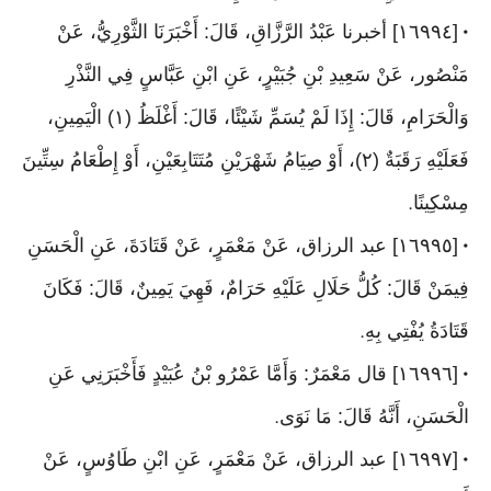
[١٦٩٩٤] أخبرنا عَبْدُ الرَّزَّاقِ، قَالَ: أَخْبَرَنَا الثَّوْرِيُّ، عَنْ
•
مَنْصُور، عَنْ سَعِيدِ بْنِ جُبَيْرٍ، عَنِ ابْنِ عَبَّاسٍ فِي النَّذْرِ
وَالْحَرَامِ، قَالَ: إِذَا لَمْ يُسَمِّ شَيْئًا، قَالَ: أَغْلَظُ (١) الْيَمِينِ،
فَعَلَيْهِ رَقَبَةٌ (٢)، أَوْ صِيَامُ شَهْرَيْنِ مُتَتَابِعَيْنِ، أَوْ إِطْعَامُ سِتِّينَ
مِسْكِينًا
.
[١٦٩٩٥] عبد الرزاق، عَنْ مَعْمَرٍ، عَنْ قَتَادَةَ، عَنِ الْحَسَنِ
•
فِيمَنْ قَالَ: كُلُّ حَلَالِ عَلَيْهِ حَرَامٌ، فَهِيَ يَمِينٌ، قَالَ: فَكَانَ
قَتَادَةُ يُفْتِي بِهِ
.
[١٦٩٩٦] قال مَعْمَرٌ: وَأَمَّا عَمْرُو بْنُ عُبَيْدٍ فَأَخْبَرَنِي عَنِ
•
الْحَسَنِ، أَنَّهُ قَالَ: مَا نَوَى
.
[١٦٩٩٧] عبد الرزاق، عَنْ مَعْمَرٍ، عَنِ ابْنِ طَاوُسٍ، عَنْ
•