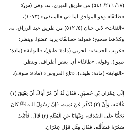
(١٨/ ٢١٦/ ٥٤١) من طريق الدبري، به، وفي (س):
«طائفًا» وهو الموافق لما في «المنتقى» (١٠٧٣)،
«الثقات» لابن حبان (٥/ ٥١٢) من طريق عبد الرزاق، به
.
وكلاهما صحيح؛ فقوله: «طابقًا» يريد عضوًا. وينظر:
«غريب الحديث» للحربي (مادة: طبق)، «النهاية» (مادة:
طبق). وقوله: «طائفًا» أي: بعض أطراف، وينظر:
«النهاية» (مادة: طيف)، «تاج العروس» (مادة: طوف)
.
إِلَى عِمْرَانَ بْنِ حُصيْنٍ، فَقَالَ لَهُ أَنْ مُرْ أَبَاكَ أَنْ يَعْتِقَ (١)
غُلَامَه، وَأَنْ (٢) يُكَفِّرَ عَنْ يَمِينِهِ، فَإِنَّ رَسُولَ اللهِ ﷺ كَانَ
يَحُثُّنَا عَلَى الصَّدَقَةِ، وَيَنْهَانَا عَنِ الْمُثْلَةِ (٣) قَالَ: فَأَتَيْتُ
سَمُرَةَ فَسَأَلْتُه، فَقَالَ مِثْلَ قَوْلِ عِمْرَانَ
.