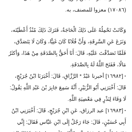
(١٧٠٨٦) معزوا للمصنف، به
.
وَكَانَتْ تَحْمِلُهُ عَلَى ذَلِكَ الْحَاجَةُ، فَتَرَكَ ذَلِكَ مُنْذُ أَعْطَيْتَه،
وَنَزَعَ عَنِ السَّرِقَةِ، وَأَنَّ فُلَانًا كَانَ غَنِيًّا، وَكَانَ لَا يَتَصَدَّق،
فَلَمَّا تَصَدَّقْتَ عَلَيْهِ، قَالَ: أَنَا أَحَقُّ بِالصَّدَقَةِ مِنْ هَذَا، وَأكثَرُ
مَالًا، فَفَتَحَ اللَّهُ لَهُ بِالصَّدَقَةِ
.
[١٦٩٨٢] أخبرنا عَبْدُ * الرَّزَّاقِ، قَالَ: أَخْبَرَنَا ابْنُ جُرَيْجٍ،
•
قَالَ: أَخْبَرَنِي أَبُو الزُّبَيْرِ، أَنَّهُ سَمِعَ جَابِرَ بْنَ عَبْدِ اللَّهِ يَقُولُ:
لَا وَفَاءَ لِنَذْرٍ فِي مَعْصِيَةِ اللَّهِ
.
[١٦٩٨٣] عبد الرزاق، عَنِ ابْنِ جُرَيْجٍ، قَالَ: أَخْبَرَنِي ابْنُ
•
أَبِي حُسَيْنٍ، قَالَ: جَاءَ رَجُلٌ إِلَى ابْنِ عَبَّاس فَقَالَ: إِنِّي