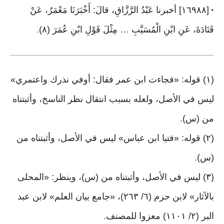
[١٦٩٨٨] أخبرنا عَبْدُ الرَّزَّاقِ، قالَ: أَخْبَرَنَا مَعْمَرٌ، عَنْ
•
قَتَادَةَ، عَنِ ابْنِ الْمُسَيَّبِ … مِثْلَ قَوْلِ ابْنِ عُمَرَ (٨)
.
(١) قوله: «فجاءت ابن عمر فقال: أوفي نذرك واعتمري»
ليس في الأصل، ولعله بسبب انتقال نظر الناسخ، وأثبتناه
من (س)
.
(٢) قوله: «فتيا ابن عباس» ليس في الأصل، وأثبتناه من
(س)
.
(٣) ليس في الأصل، وأثبتناه من (س)، وينظر: «المحلى
بالآثار» لابن حزم (٦/ ٢٦٣)، «جامع بيان العلم» لابن عبد
البر (٢/ ١١٠١) معزوا للمصنف
.