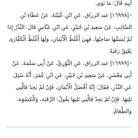
أَبِيهِ قَالَ: مَا نَوَى
.
[١٦٩٩٨] عبد الرزاق، عَنِ ابْنِ عُيَيْنَةَ، عَنْ عَطَاءِ بْنِ
•
السَّائِبِ، عَنْ سَعِيدِ بْنِ جُبَيْرٍ، عَنِ ابْنِ عَبَّاسٍ قَالَ: النَّذْرُ إِذَا
لَمْ يُسَمِّهَا صَاحِبُهَا، فَهِيَ أَغْلَظُ الْأَيْمَانِ، وَلَهَا أَغْلَظُ الْكَفَّارَةِ،
يَعْتِقُ رَقَبَةً
.
[١٦٩٩٩] عبد الرزاق، عَنِ الثَّوْرِيِّ، عَنْ أَبِي سَلَمَةَ، عَنْ
•
أَبِي مَعْشَرٍ، عَنْ سَعِيدِ بْنِ جُبَيْرٍ، عَنِ ابْنِ عُمَرَ، أَنَّهُ سُئِلَ
عَنِ النَّذْرِ، فَقَالَ: إِنَّهُ أَفْضَلُ الْأَيْمَانِ، فَإِنْ لَمْ يَجِدْ فَالَّتِي
تَلِيهَا، فَإِنْ لَمْ يَجِدْ فَالَّتِي تَلِيهَا يَقُولُ: الرَّقَبَة، وَالْكِسْوَة،
وَالطَّعَامُ
.