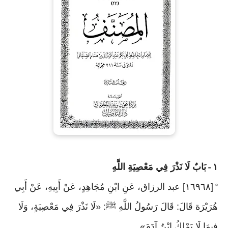
١
بَابٌ لَا نَذْرَ فِي مَعْصِيَةِ اللَّهِ
-
[١٦٩٦٨] عبد الرزاق، عَنِ ابْنِ مُجَاهِدٍ، عَنْ أَبِيهِ، عَنْ أَبِي
°
هُرَيْرَة قَالَ: قَالَ رَسُولُ اللَّهِ ﷺ: «لَا نَذْرَ فِي مَعْصِيَةٍ، وَلَا
فِيمَا لَا يَمْلِكُ ابْنُ آدَمَ