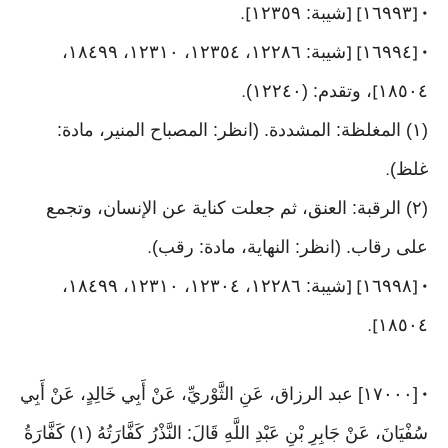
١٦٩٩٣
شيبة: ١٢٣٥٩
].
] [
• [
١٦٩٩٤
شيبة: ١٢٢٨٦، ١٢٣٥٤، ١٢٣١٠، ١٨٤٩٩،
] [
• [
١٨٥٠٤
، وتقدم: (١٢٢٤٠)
.
]
(١) المغلظة: المشددة. (انظر: المصباح المنير، مادة:
غلظ)
.
(٢) الرقبة: العنق، ثم جعلت كناية عن الإنسان، وتجمع
على رقاب. (انظر: النهاية، مادة: رقب)
.
١٦٩٩٨
شيبة: ١٢٢٨٦، ١٢٣٠٤، ١٢٣١٠، ١٨٤٩٩،
] [
• [
١٨٥٠٤
].
[١٧٠٠٠] عبد الرزاق، عَنِ الثَّوْريِّ، عَنْ أَبِي خَالِدٍ، عَنْ أَبِي
•
سُفْيَانَ، عَنْ جَابِرِ بْنِ عَبْدِ اللَّهِ قَالَ: النَّذْرُ كَفَّارَتُهُ (١) كَفَّارَةُ