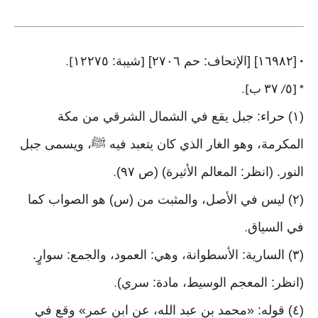
[١٦٩٨٢] [الإتحاف: حم ٢٧٠٦]
شيبة: ١٢٢٧٥
].
[
•
٥
٣٧
ب
].
/
* [
(١) حراء: جبل يقع في الشمال الشرقي من مكة
المكرمة، وهو الغار الذي كان يتعبد فيه ﷺ، ويسمى جبل
النور. (انظر: المعالم الأثيرة) (ص ٩٧)
.
(٢) ليس في الأصل، والمثبت من (س) هو الصواب كما
في السياق
.
(٣) السارية: الأسطوانة، وهي: العمود، والجمع: سوارٍ.
(انظر: المعجم الوسيط، مادة: سري)
.
(٤) قوله: «محمد بن عبد الله، عن ابن عمر» وقع في