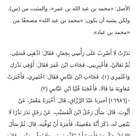
الأصل: «محمد بن عبد الله بن عمر»، والمثبت من (س)،
ولكن يشبه أن يكون: «محمد بن عبد الله» مصحفًا من
«محمد بن عباد
».
نَذَرْتُ لَا أَضْرِبُ عَلَى رَأْسِي بِخِمَارٍ، فَقَالَ: اذْهَبِي فَسَلِي،
ثُمَّ تَعَالَيْ، فَأَخْبِرِينِي، فَجَاءَتِ ابْنَ عُمَرَ فَقَالَ: أَوْفِي نَذْرَكِ
وَاعْتَمِرِي (١)، فَجَاءَتِ ابْنَ عَبَّاسٍ فَقَالَ: اخْتَمِرِي، فَأَخْبَرَتْ
مُعَاوِيَةَ مَا قَالَا، فَأَعْجَبَهُ فُتْيَا ابْنِ عَبَّاسٍ (٢)
.
[١٦٩٨٦] أخبرنا عَبْدُ الرَّزَّاقِ، قَالَ: أَخْبَرَنَا مَعْمَرٌ، عَنْ
•
أَيُّوبَ، قَالَ: سَأَلَ رَجُلٌ ابْنَ الْمُسَيَّبِ، عَنْ رَجُلٍ نَذَرَ نَذْرًا لَا
يَنْبَغِي لَه، ذَكَرَ أَنَّهُ مَعْصِيَةٌ، فَأَمَرَهُ أَنْ يُوَفِّيَه، قَالَ: ثُمَّ سَأَلَ