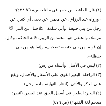
(١) قال الحافظ ابن حجر في «التلخيص» (٤/ ٤٢٨):
«ورواه عبد الرزاق، عن معمر، عن يحيى أي كثير، عن
رجل من بني حنيفة، وأبي سلمة - كلاهما، عن النبي ﷺ
مرسلا، والحنفي هو: محمد بن الزبير، قاله الحاكم، وقال:
إن قوله: من بني حنيفة، تصحيف، وإنما هو من بني
حنظلة
».
(٢) ليس في الأصل، وأثبتناه من (س)
.
(٣) الراحلة: البعير القوي على الأسفار والأحمال، ويقع
على الذكر والأنثى. (انظر: النهاية، مادة: رحل)
.
(٤) النحر: الطعن في أسفل العنق عند الصدر. (انظر:
معجم لغة الفقهاء) (ص ٤٧٦)
.