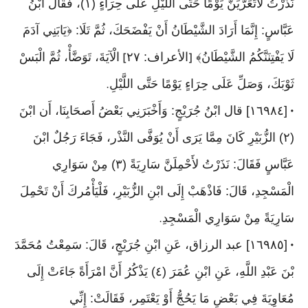
نَذَرْتُ لأَتَعَرَّيَنَّ يَوْمًا حَتَّى اللَّيْلِ عَلَى حِرَاءٍ (١)، فَقَالَ ابْنُ
عَبَّاسٍ: إِنَّمَا أَرَادَ الشَّيْطَانُ أَنْ يَفْضَحَكَ، ثُمَّ تَلَا: ﴿يَابَنِي آدَمَ
لَا يَفْتِنَنَّكُمُ الشَّيْطَانُ﴾
الأعراف: ٢٧
الْآيَةَ، تَوَضَّأْ، ثُمَّ الْبَسْ
]
[
ثَوْبَكَ، وَصَلِّ عَلَى حِرَاءٍ يَوْمًا حَتَّى اللَّيْلِ
.
[١٦٩٨٤] قال ابْنُ جُرَيْجٍ: وَأَخْبَرَنِي بَعْضُ أَصحَابِنَا، أَن ابْنَ
•
(٢) الزُّبَيْرِ كَانَ مِمَّا يَرَى أَنْ يُوَفَّى النَّذْر، فَجَاءَ رَجُلٌ ابْنَ
عَبَّاسٍ فَقَالَ: نَذَرْتُ لأَحْمِلَنَّ سَارِيَةً (٣) مِنْ سَوَارِي
الْمَسْجِدِ، قَالَ: فَاذْهَبْ إِلَى ابْنِ الزُّبَيْرِ، فَلْيَأْمُركَ أَنْ تَحْمِلَ
سَارِيَةً مِنْ سَوَارِي الْمَسْجِدِ
.
[١٦٩٨٥] عبد الرزاق، عَنِ ابْنِ جُرَيْجٍ، قَالَ: سَمِعْتُ مُحَمَّدَ
•
بْنَ عَبْدِ اللَّهِ، عَنِ ابْنِ عُمَرَ (٤) يَذْكُرُ أَنَّ امْرَأَةً جَاءَتْ إِلَى
مُعَاوِيَةَ فِي بَعْضِ مَا يَحُجُّ أَوْ يَعْتَمِر، فَقَالَتْ: إِنِّي