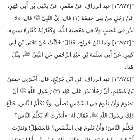
[١٦٩٧٢] عبد الرزاق، عَنْ مَعْمَرٍ، عَنْ يَحْيَى بْنِ أَبِي كَثِيرٍ،
°
عَنْ رَجُلٍ مِنْ بَنِي حَنِيفَةَ (١) قَالَ: إِنَّ النَّبِيَّ ﷺ قَالَ: «لَا
نَذْرَ فِي غَضَبٍ وَلَا فِي مَعْصِيَةِ اللَّهِ، وَكَفَّارَتُهُ كَفَّارَةُ يَمِينٍ
».
[١٦٩٧٣] واما ابْنُ جُرَيْجٍ، فَقَالَ: حُدِّثْتُ عَنْ يَحْيَى بْنِ أَبِي
°
كَثِيرٍ، عَنْ أَبِي سَلَمَةَ بْنِ عَبْدِ الرَّحْمَنِ عَنِ النَّبِيِّ ﷺ، مِثْلَ
هَذَا
.
[١٦٩٧٤] عبد الرزاق، عَنِ ابْنِ جُرَيْجٍ، قَالَ: أَخْبَرَنِي حَسَنُ
°
بْنُ مُسْلِمٍ، أَنَّ رَجُلًا نَذَرَ عَلَى عَهْدِ (٢) رَسُولِ اللَّهِ ﷺ أَنْ
يَصُومَ وَأَنْ يَقُومَ فِي الشَّمْسِ يُصلِّي، وَلَا يُكَلِّمُ النَّاسَ، فَبَلَغَ
ذَلِكَ رَسُولَ اللَّهِ ﷺ، فَقَالَ لَهُ: «أَنَذَرْتَ ألا تُكَلِّمَ النَّاسَ؟
فَكَلِّمِ النَّاسَ! وَأَنْ تَقُومَ فِي الشَّمْسِ؟ فَاسْتَظِلَّ! وَنَذَرْتَ