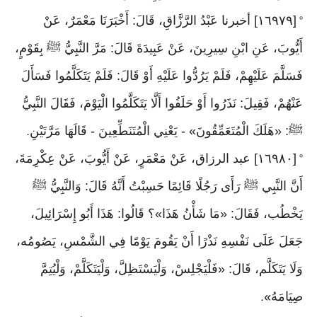
[١٦٩٧٩] أخبرنا عَبْدُ الرَّزَّاقِ، قَالَ: أَخْبَرَنَا مَعْمَرٌ، عَنْ
°
أَيُّوبَ، عَنِ ابْنِ سِيرِينَ، عَنْ عَبِيدَةَ قَالَ: مَرَّ النَّبِيُّ ﷺ بِقَوْمٍ،
فَسَلَّمَ عَلَيْهِمْ، فَلَمْ يَرُدُّوا عَلَيْهِ أَوْ قَالَ: فَلَمْ يَتَكَلَّمُوا فَسَأَلَ
عَنْهُمْ، فَقِيلَ: نَذَرُوا أَوْ حَلَفُوا أَلَّا يَتَكَلَّمُوا الْيَوْمَ، فَقَالَ النَّبِيُّ
ﷺ: «هَلَكَ الْمُتَعَمِّقُونَ» - يَعْنِي الْمُتَنَطِّعِينَ - قَالَهَا مَرَّتَيْنِ
.
[١٦٩٨٠] عبد الرزاق، عَنْ مَعْمَرٍ، عَنْ أَيُّوبَ، عَنْ عِكْرِمَةَ،
°
أَنَّ النَّبِي ﷺ رَأَى رَجُلًا قَائِمًا حَسِبْتُ أَنَّهُ قَالَ: وَالنَّبِيُّ ﷺ
يَخْطُب، فَقَالَ: «مَا شَأْنُ هَذَا»؟ قَالُوا: هَذَا أَبُو إِسْرَائِيلَ،
جَعَلَ عَلَى نَفْسِهِ نَذْرًا أَنْ يَقُومَ يَوْمًا فِي الشَّمْسِ، يَصُومُه،
وَلَا يَتَكَلَّم، قَالَ: «فَلْيَجْلِسْ، وَلْيَسْتَظِلَّ، وَلْيَتَكَلَّمْ، وَلْيُتِمَّ
صِيَامَهُ
».