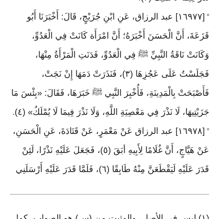
[١٦٩٧٧] عبد الرزاق، عَنِ ابْنِ جُرَيْجٍ، قَالَ: أَخْبَرَنَا أَبُو
°
قَزَعَةَ، أَنَّ الْحَسَنَ أَخْبَرَهُ؛ أَنَّ امْرَأَة كَانَتْ فِي الْعَدُوِّ،
وَكَانَتْ نَاقَةُ النَّبِيِّ ﷺ فِي الْعَدُوِّ، فَدَنَتِ الْمَرْأَةُ مِنْهَا،
فَجَلَسْتُ عَلَى عَجُزِهَا (٣)، فَنَذَرَتْ دَمَهَا إِنْ نَجَتْ،
فَأَصْبَحَتْ بِالْمَدِينَةِ، فَأُخْبِرَ النَّبِي ﷺ خَبَرَهَا، فَقَالَ: «بِئْسَ مَا
جَزَيْتِيهَا، لَا نَذْرَ فِي مَعْصِيَةِ اللَّهِ، وَلَا نَذْرَ فِيمَا لَا يُمْلَكُ» (٤)
.
[١٦٩٧٨] عبد الرزاق عَنْ مَعْمَرٍ، عَنْ قَتَادَةَ، عَنِ الْحَسَنِ،
°
عَنْ هَيَّاجٍ، أَنَّ غُلَامًا لِأَبِيهِ أبَقَ (٥)، فَجَعَلَ عَلَيْهِ نَذْرًا، لَئِنْ
قَدَرَ عَلَيْهِ لَيَقْطَعَنَّ مِنْهُ طَابِقًا (٦)، فَلَمَّا قَدَرَ عَلَيْهِ أَرْسَلَنِي
(١) ليس في الأصل، والمثبت من (س) هو الصواب، كما