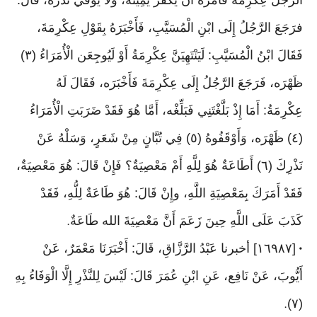
الرَّجُلُ عِكْرِمَةَ فَأَمَرَهُ أَنْ يُكَفِّرَ يَمِينَه، وَلَا يُوَفِّي نَذْرَه، قَالَ:
فرَجَعَ الرَّجُلُ إِلَى ابْنِ الْمُسَيَّبِ، فَأَخْبَرَهُ بِقَوْلِ عِكْرِمَةَ،
فَقَالَ ابْنُ الْمُسَيَّبِ: لَيَنْتَهِيَنَّ عِكْرِمَةُ أَوْ لَيُوجِعَن الْأُمَرَاءُ (٣)
ظَهْرَه، فَرَجَعَ الرَّجُلُ إِلَى عِكْرِمَةَ فَأَخْبَرَه، فَقَالَ لَهُ
عِكْرِمَةُ: أَمَا إِذْ بَلَّغْتَنِي فَبَلِّغْه، أَمَّا هُوَ فَقَدْ ضَرَبَتِ الْأُمَرَاءُ
(٤) ظَهْرَه، وَأَوْقَفُوهُ (٥) فِي تُبَّانٍ مِنْ شَعَرٍ، وَسَلْهُ عَنْ
نَذْرِكَ (٦) أَطَاعَةٌ هُوَ لِلَّهِ أَمْ مَعْصِيَةٌ؟ فَإِنْ قَالَ: هُوَ مَعْصِيَةٌ،
فَقَدْ أَمَرَكَ بِمَعْصِيَةِ اللَّهِ، وإِنْ قَالَ: هُوَ طَاعَةٌ لِلُّهِ، فَقَدْ
كَذَبَ عَلَى اللَّهِ حِينَ زَعَمَ أَنَّ مَعْصِيَةَ الله طَاعَةٌ
.
[١٦٩٨٧] أخبرنا عَبْدُ الرَّزَّاقِ، قَالَ: أَخْبَرَنَا مَعْمَرٌ، عَنْ
•
أَيُّوبَ، عَنْ نَافِع، عَنِ ابْنِ عُمَرَ قَالَ: لَيْسَ لِلنَّذْرِ إِلَّا الْوَفَاءُ بِهِ
(٧)
.