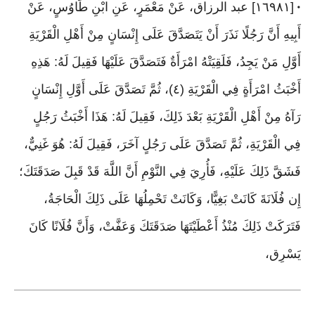
[١٦٩٨١] عبد الرزاق، عَنْ مَعْمَرٍ، عَنِ ابْنِ طَاوُسٍ، عَنْ
•
أَبِيهِ أَنَّ رَجُلًا نَذَرَ أَنْ يَتَصَدَّقَ عَلَى إِنْسَانٍ مِنْ أَهْلِ الْقَرْيَةِ
أَوَّلِ مَنْ يَجِدُ، فَلَقِيَتْهُ امْرَأَةٌ فَتَصَدَّقَ عَلَيْهَا فَقِيلَ لَهُ: هَذِهِ
أَخْبَثُ امْرَأَةٍ فِي الْقَرْيَةِ (٤)، ثُمَّ تَصَدَّقَ عَلَى أَوَّلِ إِنْسَانٍ
رَآهُ مِنْ أَهْلِ الْقَرْيَةِ بَعْدَ ذَلِكَ، فَقِيلَ لَهُ: هَذَا أَخْبَثُ رَجُلٍ
فِي الْقَرْيَةِ، ثُمَّ تَصَدَّقَ عَلَى رَجُلٍ آخَرَ، فَقِيلَ لَهُ: هُوَ غَنِيٌّ،
فَشَقَّ ذَلِكَ عَلَيْهِ، فَأُرِيَ فِي النَّوْمِ أَنَّ اللَّهَ قَدْ قَبِلَ صَدَقَتَكَ؛
إِن فُلَانَةَ كَانَتْ بَغِيًّا، وَكَانَتْ تَحْمِلُهَا عَلَى ذَلِكَ الْحَاجَةُ،
فَتَرَكَتْ ذَلِكَ مُنْذُ أَعْطَيْتَهَا صَدَقَتَكَ وَعَفَّتْ، وَأَنَّ فُلَانًا كَانَ
يَسْرِق،