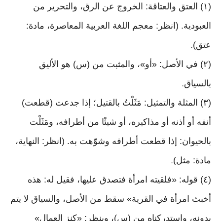
(١) العتق والعتاقة: الخروج عن الرق، والتحرير من
العبودية. (انظر: معجم اللغة العربية المعاصرة، مادة:
عتق)
.
(٢) في الأصل: «أو»، والمثبت من (س) هو الأليق
بالسياق
.
(٣) المثلة والتمثيل: مَثَلْتُ بالقتيل؛ إذا جدعت (قطعت)
أنفه أو أذنه أو مذاكيره، أو شيئًا من أطرافه، ومَثَلْت
بالحيوان: إذا قطعت أطرافه وشوّهت به. (انظر: النهاية،
مادة: مثل)
.
(٤) قوله: «فلقيته امرأة فتصدق عليها، فقيل له: هذه
أخبث امرأة في القرية» سقط من الأصل، والسياق لا يتم
بدونه، واستدركناه من (س)، وينظر: «كنز العمال»