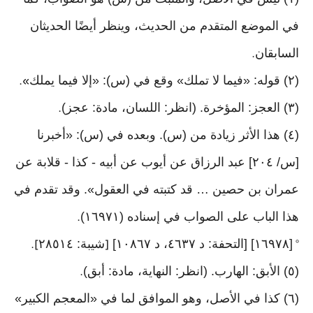
في الموضع المتقدم من الحديث، وينظر أيضًا الحديثان
السابقان
.
(٢) قوله: «فيما لا تملك» وقع في (س): «إلا فيما يملك
».
(٣) العجز: المؤخرة. (انظر: اللسان، مادة: عجز)
.
(٤) هذا الأثر زيادة من (س). وبعده في (س): «أخبرنا
[س/ ٢٠٤] عبد الرزاق عن أيوب عن أبيه - كذا - قلابة عن
عمران بن حصين … قد كتبته في العقول». وقد تقدم في
هذا الباب على الصواب في إسناده (١٦٩٧١)
.
[١٦٩٧٨] [التحفة: د ٤٦٣٧، د ١٠٨٦٧]
شيبة: ٢٨٥١٤
].
[
°
(٥) الأبق: الهارب. (انظر: النهاية، مادة: أبق)
.
(٦) كذا في الأصل، وهو الموافق لما في «المعجم الكبير»