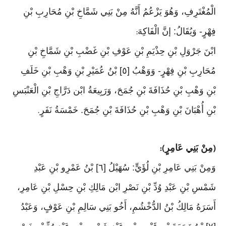
الْمُغْتَرِفِ، وَهُوَ يَزْعُمُ أَنَّهُ مِنْ بَنِي شَمَّاخِ بْنِ مُحَارِبِ بْنِ
فِهْرٍ- وَيُقَالُ: إنَّ الْفَاكِهَ
:
ابْنَ جَرْوَلِ بْنِ حِذْيَمِ بْنِ عَوْفِ بْنِ غَضْبِ بْنِ شَمَّاخِ بْنِ
مُحَارِبِ بْنِ فِهْرٍ- وَوَهْبُ [٥] بْنُ عُمَيْرِ بْنِ وَهْبِ بْنِ خَلَفِ
بْنِ وَهْبِ بْنِ حُذَافَةَ بْنِ جُمَحَ، وَرَبِيعَةُ ابْن دَرَّاجِ بْنِ الْعَنْبَسِ
بْنِ أُهْبَانَ بْنِ وَهْبِ بْنِ حُذَافَةَ بْنِ جُمَحَ. خَمْسَةُ نَفَرٍ
.
مِنْ بَنِي عَامِرٍ
):
(
وَمِنْ بَنِي عَامِرِ بْنِ لُؤَيٍّ: سُهَيْلُ [٦] بْنُ عَمْرِو بْنِ عَبْدِ
شَمْسِ بْنِ عَبْدِ وُدِّ بْنِ نَصْرِ ابْن مَالِكِ بْنِ حِسْلِ بْنِ عَامِرِ،
أَسَرَهُ مَالِكُ بْنُ الدُّخْشُمِ، أَخُو بَنِي سَالِمِ بْنِ عَوْفٍ، وَعَبْدُ