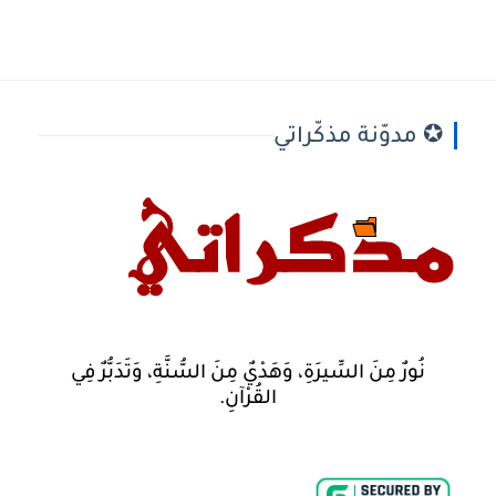
✪ مدوّنة مذكّراتي
نُورٌ مِنَ السِّيرَةِ، وَهَدْيٌ مِنَ السُّنَّةِ، وَتَدَبُّرٌ فِي
القُرْآنِ.