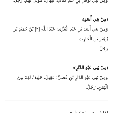
وَمِنْ بَنِي نَوْفَلِ بْنِ عَبْدِ مَنَافٍ: نَبْهَانُ، مَوْلًى لَهُمْ. رَجُلٌ
.
مِنْ بَنِي أَسَدٍ
):
(
وَمِنْ بَنِي أَسَدِ بْنِ عَبْدِ الْعُزَّى: عَبْدُ اللَّهِ [٢] بْنُ حُمَيْدٍ بْنِ
زُهَيْرِ بْنِ الْحَارِثِ
.
رَجُلٌ
.
مِنْ بَنِي عَبْدِ الدَّارِ
):
(
وَمِنْ بَنِي عَبْدِ الدَّارِ بْنِ قُصَيٍّ: عَقِيلٌ، حَلِيفٌ لَهُمْ مِنْ
الْيَمَنِ. رَجُلٌ
.
[١] فِي م، ر: «عليل