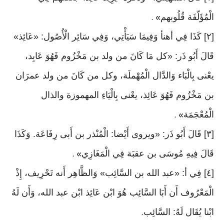
الْمُؤَلّفَة قُلُوبهم
» .
[٢] كَذَا فِي أهنأ وَفِيمَا سَيَأْتِي، وَفِي سَائِر الْأُصُول: «عَائِذ»
قَالَ أَبُو ذَر: «كل مَا كَانَ من ولد بن مَخْزُوم فَهُوَ عَابِد،
يعْنى بِالْبَاء وَالدَّال الْمُهْملَة، وكل من كَانَ من ولد عمرَان
بن مَخْزُوم فَهُوَ عَائِذ، يعْنى بِالْيَاءِ المهموزة والذال
الْمُعْجَمَة
» .
[٣] قَالَ أَبُو ذَر: «ويروى أَيْضا: الْمُنْذر بن أَبى رِفَاعَة. وَكَذَا
قَالَ فِيهِ مُوسَى بن عقبَة فِي الْمَغَازِي
» .
[٤] فِي أ: «عبد الله بن السَّائِب» وَالظَّاهِر أَنه تَحْرِيف، إِذْ
الْمَعْرُوف أَن أَبَا السَّائِب هُوَ ابْن عَائِذ ابْن عبد الله، وَأَن لَهُ
ابْنا يُقَال لَهُ: السَّائِب
.