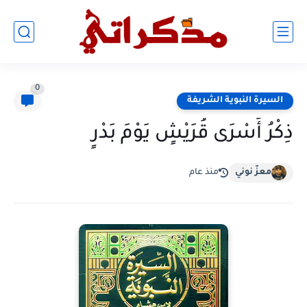
0
السيرة النبوية الشريفة
ذِكْرُ أَسْرَى قُرَيْشٍ يَوْمَ بَدْرٍ
معزّ نوني
منذ عام