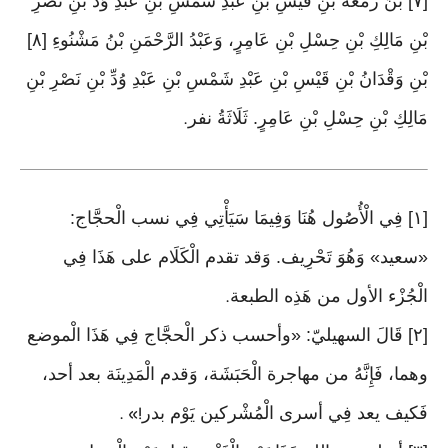
[٧] بْنُ زَمَعَةَ بْنِ قَيْسِ بْنِ عَبْدِ شَمْسِ بْنِ عَبْدِ وُدِّ بْنِ نَصْرِ
بْنِ مَالِكِ بْنِ حِسْلِ بْنِ عَامِرٍ، وَعَبْدُ الرَّحْمَنِ بْنُ مَشْنُوءِ [٨]
بْنِ وَقْدَانُ بْنِ قَيْسِ بْنِ عَبْدِ شَمْسِ بْنِ عَبْدِ وُدِّ بْنِ نَصْرِ بْنِ
مَالِكِ بْنِ حِسْلِ بْنِ عَامِرٍ. ثَلَاثَةُ نفر
.
[١] فِي الْأُصُول هُنَا وَفِيمَا سَيَأْتِي فِي نسب الْحجَّاج:
«سعيد» وَهُوَ تَحْرِيف. وَقد تقدم الْكَلَام على هَذَا فِي
الْجُزْء الأول من هَذِه الطبعة
.
[٢] قَالَ السهيليّ: «وأحسب ذكر الْحجَّاج فِي هَذَا الْموضع
وهما، فَإِنَّهُ من مهاجرة الْحَبَشَة، وَقدم الْمَدِينَة بعد أحد،
فَكيف يعد فِي أسرى الْمُشْركين يَوْم بدر
!» .