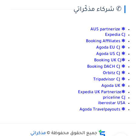
✆ شركاء مذكّراتي
❃ AUS partnerize
Expedia CJ
❃ Booking Affiliates
❃ Agoda EU CJ
❃ Agoda US CJ
❃Booking UK CJ
❃ Booking DACH CJ
❃ Orbitz CJ
❃ Tripadvisor CJ
❃ Agoda UK
❃Expedia UK Partnerize
priceline CJ
iberostar USA
❃ Agoda Travelpayouts
جميع الحقوق محفوظة ©
مذكراتي