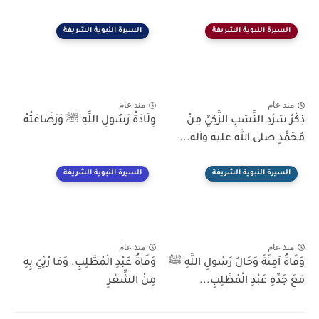
السيرة النبوية الشريفة
السيرة النبوية الشريفة
منذ عام
منذ عام
ذِكْرُ سَرْدِ النَّسَبِ الزَّكِيِّ مِنْ
وِلَادَةُ رَسُولِ اللَّهِ ﷺ وَرَضَاعَتُهُ
مُحَمَّدٍ صلى الله عليه وآله...
السيرة النبوية الشريفة
السيرة النبوية الشريفة
منذ عام
منذ عام
وَفَاةُ آمِنَةَ وَحَالُ رَسُولِ اللَّهِ ﷺ
وَفَاةُ عَبْدِ الْمُطَّلِبِ. وَمَا رُثِيَ بِهِ
مَعَ جَدِّهِ عَبْدِ الْمُطَّلِبِ...
مِنْ الشِّعْرِ