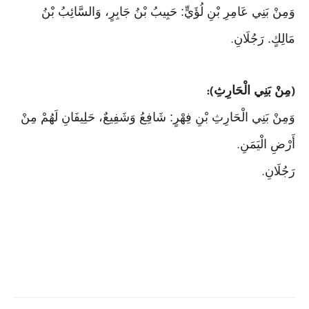
وَمِنْ بَنِي عَامِرِ بْنِ لُؤَيٍّ: حَبِيبُ بْنُ جَابِرٍ، وَالسَّائِبُ بْنُ
مَالِكٍ. رَجُلَانِ
.
مِنْ بَنِي الْحَارِثِ
):
(
وَمِنْ بَنِي الْحَارِثِ بْنِ فِهْرٍ: شَافِعُ وَشَفِيعٌ، حَلِيفَانِ لَهُمْ مِنْ
أَرْضِ الْيَمَنِ
.
رَجُلَانِ
.