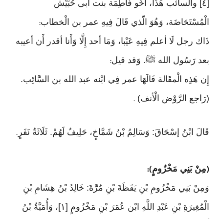
[٤] والسائب هَذَا، أَخُو فَاطِمَة بنت أَبى حُبَيْش
الْمُسْتَحَاضَة، وَهُوَ الّذي قَالَ فِيهِ عمر بن الْخطاب
:
ذَاك رجل لَا أعلم فِيهِ عَيْبا، وَمَا أحد إِلَّا وَأَنا أقدر أَن أعيبه
بعد رَسُول الله ﷺ. وَقد قيل
:
إِن هَذِه الْمقَالة قَالَهَا عمر فِي ابْنه عبد الله بن السَّائِب.
(رَاجع الرَّوْض الْأنف)
.
قَالَ ابْنُ إسْحَاقَ: وَسَالِمُ بْنُ شَمَّاخٍ، حَلِيفٌ لَهُمْ. ثَلَاثَةُ نَفَرٍ
.
مِنْ بَنِي مَخْزُومٍ
):
(
وَمِنْ بَنِي مَخْزُومِ بْنِ يَقَظَةَ بْنِ مُرَّةَ: خَالِدُ بْنُ هِشَامِ بْنِ
الْمُغِيرَةِ بْنِ عَبْدِ اللَّهِ ابْن عُمَرَ بْنِ مَخْزُومٍ [١]، وَأُمَيَّةُ بْنُ