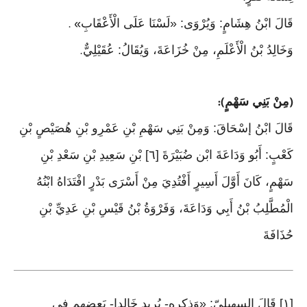
قَالَ ابْنُ هِشَامٍ: وَيُرْوَى: «لَسْنَا عَلَى الْأَعْقَابِ
» .
وَخَالِدُ بْنُ الْأَعْلَمِ، مِنْ خُزَاعَةَ، وَيُقَالُ: عُقَيْلِيٌّ
.
مِنْ بَنِي سَهْمٍ
):
(
قَالَ ابْنُ إسْحَاقَ: وَمِنْ بَنِي سَهْمِ بْنِ عَمْرِو بْنِ هُصَيْصٍ بْنِ
كَعْبٍ: أَبُو وَدَاعَةَ ابْن ضُبَيْرَةَ [٦] بْنِ سَعِيدِ بْنِ سَعْدِ بْنِ
سَهْمٍ، كَانَ أَوَّلَ أَسِيرٍ أَفْتُدِيَ مِنْ أَسْرَى بَدْرٍ افْتَدَاهُ ابْنُهُ
الْمُطَّلِبُ بْنُ أَبِي وَدَاعَةَ، وَفَرْوَةُ بْنُ قَيْسِ بْنِ عَدِيِّ بْنِ
حُذَافَةَ
[١] قَالَ السهيليّ: «وَذكره- يُرِيد خَالِدا- بَعضهم فِي