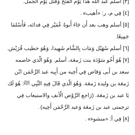
[٣] أسلم عبد الله هَذَا يَوْم الْفَتْح وَقتل يَوْم الْجمل
.
[٤] فِي م، ر: «أهيب
» .
[٥] أسلم وهب بعد أَن جَاءَ أَبوهُ عُمَيْر فِي فدائه، فَأَسْلمَا
جَمِيعًا
.
[٦] أسلم سُهَيْل وَمَات بِالشَّام شَهِيدا، وَهُوَ خطيب قُرَيْش
.
[٧] هُوَ أَخُو سَوْدَة بنت زَمعَة، أسلم. وَهُوَ الّذي خاصمه
سعد بن أَبى وَقاص فِي أَخِيه من أَبِيه عبد الرَّحْمَن ابْن
زَمعَة بن وليدة زَمعَة. وَهُوَ الّذي قَالَ فِيهِ النَّبِي ﷺ: هُوَ لَك
يَا عبد بن زَمعَة. (رَاجع الرَّوْض الْأنف والاستيعاب فِي
ترجمتى عبد بن زَمعَة وَعبد الرَّحْمَن أَخِيه)
.
[٨] فِي أ: «منشوء
» .