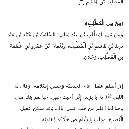
الْمُطَّلِبِ بْنِ هَاشِمٍ [٣]
.
مِنْ بَنِي الْمُطَّلِبِ
):
(
وَمِنْ بَنِي الْمُطَّلِبِ بْنِ عَبْدِ مَنَافٍ: السَّائِبُ بْنُ عُبَيْدِ بْنِ عَبْدِ
يَزِيدَ بْنِ هَاشِمِ بْنِ الْمُطَّلِبِ، وَنُعْمَانُ بْنُ عَمْرِو بْنِ عَلْقَمَةَ
بْنِ الْمُطَّلِبِ. رَجُلَانِ
.
[١] أسلم عقيل عَام الحديبيّة وَحسن إِسْلَامه، وَقَالَ لَهُ
النَّبِي ﷺ: يَا أَبَا يزِيد، إِنِّي أحبك حبين: حبا لقرابتك منى،
وحبا لما أعلم من حب عمى إياك. وَقد سكن عقيل
الْبَصْرَة، وَمَات بِالشَّام فِي خلَافَة مُعَاوِيَة
.