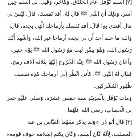
[٢] أسلم نَوْفَل عَام الخَنْدَق، وَهَاجَر، وَقيل: بل أسلم حِين
أسر، وَذَلِكَ أَن النَّبِي ﷺ قَالَ لَهُ: أفد نَفسك، قَالَ: لَيْسَ لي
مَال أفتدي بِهِ! قَالَ: أفد نَفسك بأرماحك الَّتِي بجدة، قَالَ
:
وَالله مَا علم أحد أَن لي بجدة أرماحا غير الله، وَأشْهد أَنَّك
رَسُول الله. وَهُوَ مِمَّن ثَبت مَعَ رَسُول الله ﷺ يَوْم حنين،
وأعان رَسُول الله ﷺ عِنْد الْخُرُوج إِلَيْهَا بِثَلَاثَة آلَاف رمح،
فَقَالَ لَهُ النَّبِي ﷺ: كأنى انْظُر إِلَى أرماحك هَذِه تقصف
ظُهُور الْمُشْركين
.
وَمَات نَوْفَل بِالْمَدِينَةِ سنة خمس عشرَة، وَصلى عَلَيْهِ عمر
بن الْخطاب، رضى الله عَنْهُمَا
.
[٣] قَالَ أَبُو ذَر: «وَلم يذكر مَعَهُمَا الْعَبَّاس بن عبد
الْمطلب، لِأَنَّهُ كَانَ أسلم، وَكَانَ يكتم إِسْلَامه خوف قومه
»