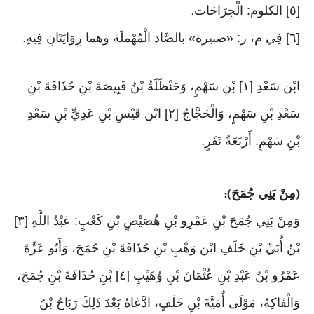
[٥] الكلوم: الْجِرَاحَات
.
[٦] فِي م، ر: «صبيرة» بالصَّاد الْمُهْملَة وهما رِوَايَتَانِ فِيهِ
.
ابْن سَعْدِ [١] بْنِ سَهْمٍ، وَحَنْظَلَةُ بْنُ قَبِيصَةَ بْنِ حُذَافَةَ بْنِ
سَعْدِ بْنِ سَهْمٍ، وَالْحَجَّاجُ [٢] ابْن قَيْسِ بْنِ عَدِيِّ بْنِ سَعْدِ
بْنِ سَهْمٍ. أَرْبَعَةُ نَفَرٍ
.
مِنْ بَنِي جُمَحَ
):
(
وَمِنْ بَنِي جُمَحَ بْنِ عَمْرِو بْنِ هُصَيْصٍ بْنِ كَعْبٍ: عَبْدُ اللَّهِ [٣]
بْنُ أُبَيِّ بْنِ خَلَفِ ابْن وَهْبِ بْنِ حُذَافَةَ بْنِ جُمَحَ، وَأَبُو عَزَّةَ
عَمْرُو بْنُ عَبْدِ بْنِ عُثْمَانَ بْنِ وُهَيْبِ [٤] بْنِ حُذَافَةَ بْنِ جُمَحَ،
وَالْفَاكِهُ، مَوْلَى أُمَيَّةَ بْنِ خَلَفٍ، ادَّعَاهُ بَعْدَ ذَلِكَ رَبَاحُ بْنُ