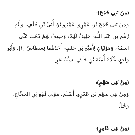
مِنْ بَنِي جُمَحَ
):
(
وَمِنْ بَنِي جُمَحَ بْنِ عَمْرٍو: عَمْرُو بْنُ أُبَيِّ بْنِ خَلَفٍ، وَأَبُو
رُهْمِ بْنِ عَبْدِ اللَّهِ، حَلِيفٌ لَهُمْ، وَحَلِيفٌ لَهُمْ ذَهَبَ عَنِّي
اسْمُهُ، وَمَوْلَيَانِ لِأُمَيَّةِ بْنِ خَلَفٍ، أَحَدُهُمَا نِسْطَاسٌ [١]، وَأَبُو
رَافِعٍ، غُلَامُ أُمَيَّةَ بْنِ خَلَفٍ. سِتَّةُ نَفَرٍ
.
مِنْ بَنِي سَهْمٍ
):
(
وَمِنْ بَنِي سَهْمِ بْنِ عَمْرٍو: أَسْلَمَ، مَوْلَى نُبَيْهِ بْنِ الْحَجَّاجِ.
رَجُلٌ
.
مِنْ بَنِي عَامِرٍ
):
(