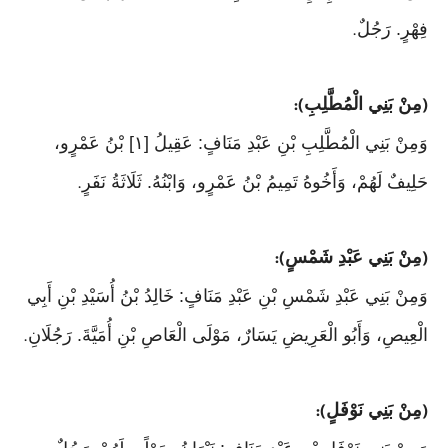
فِهْرٍ. رَجُلٌ
.
مِنْ بَنِي الْمُطَّلِبِ
):
(
وَمِنْ بَنِي الْمُطَّلِبِ بْنِ عَبْدِ مَنَافٍ: عَقِيلُ [١] بْنُ عَمْرٍو،
حَلِيفٌ لَهُمْ، وَأَخُوهُ تَمِيمُ بْنُ عَمْرٍو، وَابْنُهُ. ثَلَاثَةُ نَفَرٍ
.
مِنْ بَنِي عَبْدِ شَمْسٍ
):
(
وَمِنْ بَنِي عَبْدِ شَمْسِ بْنِ عَبْدِ مَنَافٍ: خَالِدُ بْنُ أُسَيْدِ بْنِ أَبِي
الْعِيصِ، وَأَبُو الْعَرِيضِ يَسَارٌ، مَوْلَى الْعَاصِ بْنِ أُمَيَّةَ. رَجُلَانِ
.
مِنْ بَنِي نَوْفَلٍ
):
(