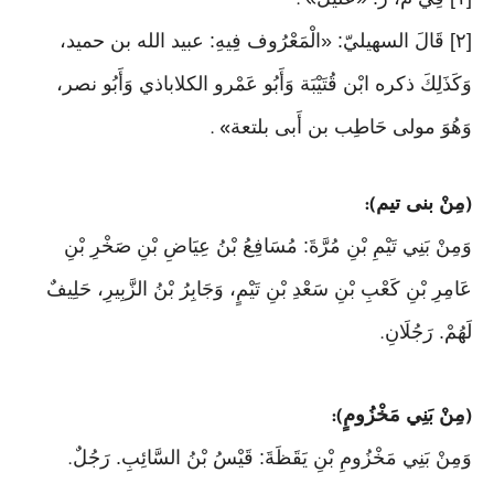
» .
[٢] قَالَ السهيليّ: «الْمَعْرُوف فِيهِ: عبيد الله بن حميد،
وَكَذَلِكَ ذكره ابْن قُتَيْبَة وَأَبُو عَمْرو الكلاباذي وَأَبُو نصر،
وَهُوَ مولى حَاطِب بن أَبى بلتعة
» .
مِنْ بنى تيم
):
(
وَمِنْ بَنِي تَيْمِ بْنِ مُرَّةَ: مُسَافِعُ بْنُ عِيَاضِ بْنِ صَخْرِ بْنِ
عَامِرِ بْنِ كَعْبِ بْنِ سَعْدِ بْنِ تَيْمٍ، وَجَابِرُ بْنُ الزَّبِيرِ، حَلِيفٌ
لَهُمْ. رَجُلَانِ
.
مِنْ بَنِي مَخْزُومٍ
):
(
وَمِنْ بَنِي مَخْزُومِ بْنِ يَقَظَةَ: قَيْسُ بْنُ السَّائِبِ. رَجُلٌ
.