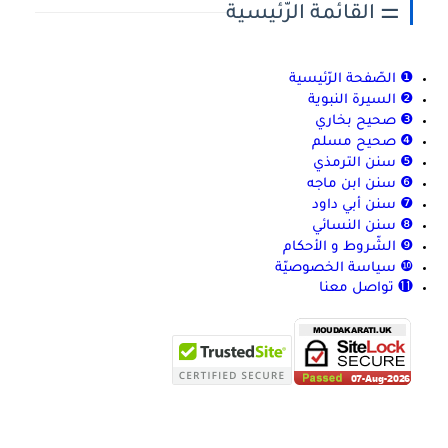
⚌ القائمة الرّئيسية
❶ الصّفحة الرّئيسية
❷ السيرة النبوية
❸ صحيح بخاري
❹ صحيح مسلم
❺ سنن الترمذي
❻ سنن ابن ماجه
❼ سنن أبي داود
❽ سنن النسائي
❾ الشّروط و الأحكام
❿ سياسة الخصوصيّة
⓫ تواصل معنا