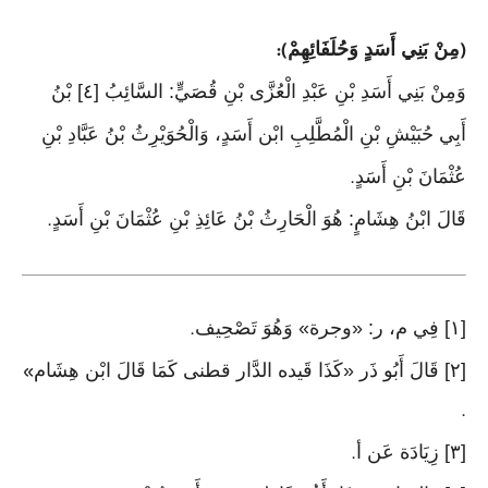
مِنْ بَنِي أَسَدٍ وَحُلَفَائِهِمْ
):
(
وَمِنْ بَنِي أَسَدِ بْنِ عَبْدِ الْعُزَّى بْنِ قُصَيٍّ: السَّائِبُ [٤] بْنُ
أَبِي حُبَيْشِ بْنِ الْمُطَّلِبِ ابْن أَسَدٍ، وَالْحُوَيْرِثُ بْنُ عَبَّادِ بْنِ
عُثْمَانَ بْنِ أَسَدٍ
.
قَالَ ابْنُ هِشَامٍ: هُوَ الْحَارِثُ بْنُ عَائِذِ بْنِ عُثْمَانَ بْنِ أَسَدٍ
.
[١] فِي م، ر: «وجرة» وَهُوَ تَصْحِيف
.
[٢] قَالَ أَبُو ذَر «كَذَا قَيده الدَّار قطنى كَمَا قَالَ ابْن هِشَام
»
.
[٣] زِيَادَة عَن أ
.