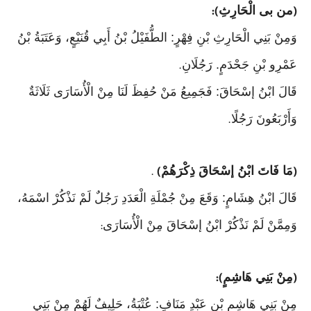
من بى الْحَارِثِ
):
(
وَمِنْ بَنِي الْحَارِثِ بْنِ فِهْرٍ: الطُّفَيْلُ بْنُ أَبِي قُنَيْعٍ، وَعَتَبَةُ بْنُ
عَمْرِو بْنِ جَحْدَمٍ. رَجُلَانِ
.
قَالَ ابْنُ إسْحَاقَ: فَجَمِيعُ مَنْ حُفِظَ لَنَا مِنْ الْأُسَارَى ثَلَاثَةٌ
وَأَرْبَعُونَ رَجُلًا
.
مَا فَاتَ ابْنُ إسْحَاقَ ذِكْرَهُمْ
.
)
(
قَالَ ابْنُ هِشَامٍ: وَقَعَ مِنْ جُمْلَةِ الْعَدَدِ رَجُلٌ لَمْ نَذْكُرْ اسْمَهُ،
وَمِمَّنْ لَمْ نَذْكُرْ ابْنُ إسْحَاقَ مِنْ الْأُسَارَى
:
مِنْ بَنِي هَاشِمٍ
):
(
مِنْ بَنِي هَاشِمِ بْنِ عَبْدِ مَنَافٍ: عُتْبَةُ، حَلِيفٌ لَهُمْ مِنْ بَنِي