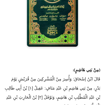
مِنْ بَنِي هَاشِمٍ
):
(
قَالَ ابْنُ إسْحَاقَ: وَأُسِرَ مِنْ الْمُشْرِكِينَ مِنْ قُرَيْشٍ يَوْمَ
بَدْرٍ، مِنْ بَنِي هَاشِمِ بْنِ عَبْدِ مَنَافٍ: عَقِيلُ [١] بْنُ أَبِي طَالِبِ
بْنِ عَبْدِ الْمُطَّلِبِ بْنِ هَاشِمٍ، وَنَوْفَلُ [٢] بْنُ الْحَارِثِ بْنِ عَبْدِ