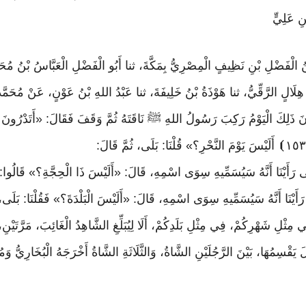
ِ عَلِيٍّ
 بْنُ الْفَضْلِ بْنِ نَظِيفٍ الْمِصْرِيُّ بِمَكَّةَ، ثنا أَبُو الْفَضْلِ الْعَبَّاسُ بْنُ مُحَم
ْنِ هِلَالٍ الرَّقِّيُّ، ثنا هَوْذَةُ بْنُ خَلِيفَةَ، ثنا عَبْدُ اللهِ بْنُ عَوْنٍ، عَنْ مُحَم
انَ ذَلِكَ الْيَوْمُ رَكِبَ رَسُولُ اللهِ ﷺ نَاقَتَهُ ثُمَّ وَقَفَ فَقَالَ: «أَتَدْرُونَ أِي
١٥٣
⦘
أَلَيْسَ
يَوْمَ
النَّحْرِ؟»
قُلْنَا
:
بَلَى،
ثُمَّ
قَالَ
:
ى
رَأَيْنَا
أَنَّهُ
سَيُسَمِّيهِ
سِوَى
اسْمِهِ،
قَالَ
:
«أَلَيْسَ
ذَا
الْحِجَّةِ؟»
قَالُوا
:
رَأَيْنَا
أَنَّهُ
سَيُسَمِّيهِ
سِوَى
اسْمِهِ،
قَالَ
:
«أَلَيْسَ
الْبَلْدَةَ؟»
فَقُلْنَا
:
بَلَى،
ي مِثْلِ شَهْرِكُمْ، فِي مِثْلِ بَلَدِكُمْ، أَلَا لِيُبَلِّغِ الشَّاهِدُ الْغَائِبَ، مَرَّتَيْ
لَ يَقْسِمُهَا، بَيْنَ الرَّجُلَيْنِ الشَّاةُ، وَالثَّلَاثَةِ الشَّاةُ أَخْرَجَهُ الْبُخَارِي