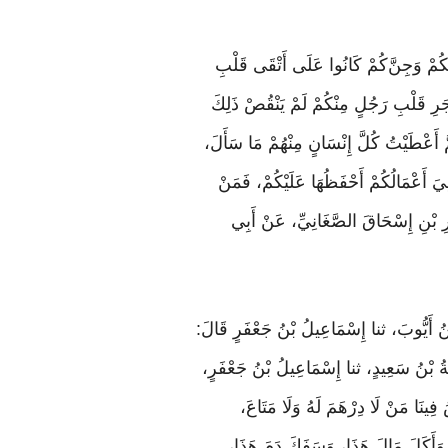
كُمْ
وَجِنَّ
كُمْ كَانُوا عَلَى أَتْقَى قَلْبِ
ْجَرِ قَلْبِ رَجُلٍ مِنْكُمْ لَمْ يَنْقُصْ ذَلِكَ
َّ أَعْطَيْتُ كُلَّ إِنْسَانٍ مِنْهُمْ مَا سَأَلَ،
يَ أَعْمَالُكُمْ أَحْفَظُهَا عَلَيْكُمْ، فَمَنْ
ْرِ بْنِ إِسْحَاقَ الصَّغَانِيِّ، عَنْ أَبِي
 بْنُ أَيُّوبَ، ثنا إِسْمَاعِيلُ بْنُ جَعْفَرٍ قَالَ:
ْبَةُ بْنُ سَعِيدٍ، ثنا إِسْمَاعِيلُ بْنُ جَعْفَرٍ،
نَا مَنْ لَا دِرْهَمَ لَهُ وَلَا مَتَاعَ،
، وَأَكَلَ مَالَ هَذَا، وَسَفَكَ دَمَ هَذَا،