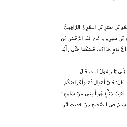
َّدِ بْنِ نَصْرِ بْنِ السَّرِيِّ الرَّافِقِيُّ
َّدِ بْنِ سِيرِينَ، عَنْ عَبْدِ الرَّحْمَنِ بْنِ
ُّ يَوْمٍ هَذَا؟»، فَسَكَتْنَا حَتَّى رَأَيْنَا
بَلَى
يَا
رَسُولَ
اللهِ،
قَالَ
:
قَالَ
:
فَإِنَّ
أَمْوَال
َكُمْ وَأَعْرَاضَكُمْ
نِ، فَرُبَّ مُبَلَّغٍ هُوَ أَوْعَى مِنْ سَامِعٍ "،
ُّ وَمُسْلِمٌ فِي الصَّحِيحِ مِنْ حَدِيثِ ابْنِ