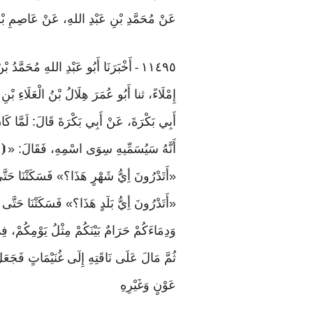
عَنْ مُحَمَّدِ بْنِ عَبْدِ اللهِ، عَنْ عَاصِمِ بْن
١١٤٩٥
أَخْبَرَنَا أَبُو عَبْدِ اللهِ مُحَمَّدُ
-
إِمْلَاءً، ثنا أَبُو عُمَرَ هِلَالُ بْنُ الْعَلَاءِ ب
أَبِي بَكْرَةَ، عَنْ أَبِي بَكْرَةَ قَالَ: لَمَّا كَ
أَنَّهُ سَيُسَمِّيهِ سِوَى اسْمِهِ، فَقَالَ: «
⦗
«أَتَدْرُونَ
أِيُّ
شَهْرٍ
هَذَا؟»
فَسَكَتْنَا
حَتَّ
«أَتَدْرُونَ
أِيُّ
بَلَدٍ
هَذَا؟»
فَسَكَتْنَا
حَتَّى
وَدِمَاءَكُمْ حَرَامٌ بَيْنَكُمْ مِثْلُ يَوْمِكُمْ، فِ
ثُمَّ مَالَ عَلَى نَاقَتِهِ إِلَى غُنَيْمَاتٍ فَجَعَ
عَوْنٍ وَغَيْرِهِ