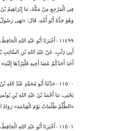
فِي الْمَرْجِعِ مِنْ مَكَّةَ، ثنا إِبْرَاهِيمُ بْنُ
وَهُوَ جَدُّهُ أَبُو أُمِّهِ، قَالَ: «نَهَى رَسُول
١١٤٩٩
أَخْبَرَنَا أَبُو عَبْدِ اللهِ الْحَافِظ
-
أَبِي ذِئْبٍ، عَنْ عَبْدِ اللهِ بْنِ السَّائِبِ بْنِ ي
أَخَذَ أَحَدُكُمْ عَصَا أَخِيهِ فَلْيَرُدَّهَا إِلَيْهِ
»
١١٥٠٠
حَدَّثَنَا أَبُو مُحَمَّدٍ عَبْدُ اللهِ ب
-
يَحْيَى، ثنا أَحْمَدُ بْنُ عَبْدِ اللهِ بْنِ يُونُ
«الظُّلْمُ ظُلُمَاتٌ يَوْمَ الْقِيَامَةِ» رَوَاهُ ا
١١٥٠١
أَخْبَرَنَا أَبُو عَبْدِ اللهِ الْحَافِظُ
-