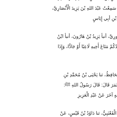
َمِعْتُ عَبْدَ اللهِ بْنَ يَزِيدَ الْأَنْصَارِيَّ،
 بْنِ أبِي إِيَاسٍ
ُّورِيَّ، أنبأ يَزِيدُ بْنُ هَارُونَ، أنبأ ابْنُ
ْ مَتَاعَ أَخِيهِ لَاعِبًا أَوْ جَادًّا، وَإِذَا
الْحَافِظُ، ثنا يَحْيَى بْنُ مُحَمَّدِ بْنِ
نِ عُمَرَ قَالَ: قَالَ رَسُولُ اللهِ ﷺ:
 آخَرَ عَنْ عَبْدِ الْعَزِيزِ
 الْقَعْنَبِيُّ، ثنا دَاوُدُ بْنُ قَيْسٍ، عَنْ