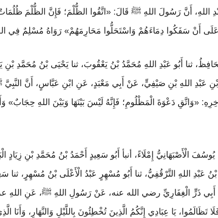
دِ اللهِ، أَنَّ رَسُولَ اللهِ ﷺ قَالَ: «اتَّقُوا الظُّلْمَ؛ فَإِنَّ الظُّلْمَ ظُلُمَاتٌ يَوْ
 عَلَى أَنْ سَفَكُوا دِمَاءَهُمْ وَاسْتَحَلُّوا مَحَارِمَهُمْ» رَوَاهُ مُسْلِمٌ فِي الصّ
الْحَافِظُ، ثنا أَبُو عَبْدِ اللهِ مُحَمَّدُ بْنُ يَعْقُوبَ، ثنا يَحْيَى بْنُ مُحَمَّدِ بْنِ ي
ى بْنِ عَبْدِ اللهِ بْنِ صَيْفِيٍّ، عَنْ أَبِي مَعْبَدٍ، عَنِ ابْنِ عَبَّاسٍ، أَنَّ النَّ
ِ: «وَاتَّقِ دَعْوَةَ الْمَظْلُومِ؛ فَإِنَّهُ لَيْسَ بَيْنَهَا وَبَيْنَ اللهِ حِجَابٌ» وَ
ْنُ يُوسُفَ الْأَصْبَهَانِيُّ إِمْلَاءً، أنبأ أَبُو سَعِيدٍ أَحْمَدُ بْنُ مُحَمَّدِ بْنِ زِيَادٍ ا
َاسُ بْنُ عَبْدِ اللهِ التَّرْقُفِيُّ، ثنا أَبُو مُسْهِرٍ عَبْدُ الْأَعْلَى بْنُ مُسْهِرٍ، ثنا سَ
عَنْ أَبِي ذَرٍّ الْغِفَارِيِّ رضي الله عنه، عَنْ رَسُولِ اللهِ ﷺ، عَنِ اللهِ عز و
 تَظَالَمُوا، يَا عِبَادِي إِنَّكُمُ الَّذِينَ تُخْطِئُونَ بِاللَّيْلِ وَالنَّهَارِ، وَأَنَا الَّذِ