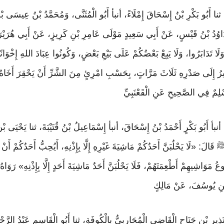
ُ، ثنا أَبُو بَكْرِ بْنُ إِسْحَاقَ إِمْلَاءً، أنبأ أَبُو الْمُثَنَّى، وَمُحَمَّدُ بْنُ عِيسَى
نا دَاوُدُ بْنُ قَيْسٍ، عَنْ أَبِي سَعِيدٍ مَوْلَى عَامِرِ بْنِ كَرِيزٍ، عَنْ أَبِي هُرَ
َا تَدَابَرُوا، وَلَا يَبِعْ بَعْضُكُمْ عَلَى بَيْعِ بَعْضٍ، وَكُونُوا عِبَادَ اللهِ إِخْوَانًا
ُشِيرُ إِلَى صَدْرِهِ ثَلَاثَ مَرَّاتٍ، بِحَسْبِ امْرِئٍ مِنَ الشَّرِّ أَنْ يَحْقِرَ أَخَاه
لِمٌ فِي الصَّحِيحِ عَنِ الْقَعْنَبِيِّ
ظُ، أنبأ أَبُو بَكْرٍ أَحْمَدُ بْنُ إِسْحَاقَ، أنبأ إِسْمَاعِيلُ بْنُ قُتَيْبَةَ، ثنا يَحْيَ
َ: «لَا يَحْلُبَنَّ أَحَدُكُمْ مَاشِيَةَ غَيْرِهِ إِلَّا بِإِذْنِهِ، أَيُحِبُّ أَحَدُكُمْ أَنْ 
ُوعُ مَوَاشِيهِمْ أَطْعِمَتَهُمْ، فَلَا يَحْلُبَنَّ أَحَدٌ مَاشِيَةَ أَحَدٍ إِلَّا بِإِذْنِهِ» 
 بْنِ يُوسُفَ، عَنْ مَالِكٍ
ُ نَذِيرِ بْنِ جَنَاحٍ الْقَاضِي الْمُحَارِبِيُّ بِالْكُوفَةِ، ثنا أَبُو الْقَاسِمِ عَبْدُ الرَّح