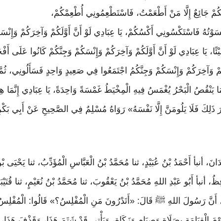
ُكُمْ جَائِعٌ إِلَّا مَنْ أَطْعَمْتُ، فَاسْتَطْعِمُونِي أُطْعِمْكُمْ،
َوْتُهُ
فَاسْتَكْسُونِي
أَكْسُكُمْ،
يَا
عِبَادِي
لَوْ
أَنَّ
أَوَّلَكُمْ
وَآخِرَكُمْ
وَإِنْسَ
ا، يَا عِبَادِي لَوْ أَنَّ أَوَّلَكُمْ وَآخِرَكُمْ وَإِنْسَكُمْ وَجِنَّكُمْ كَانُوا عَلَى أَف
َكُمْ وَآخِرَكُمْ وَإِنْسَكُمْ وَجِنَّكُمُ اجْتَمَعُوا فِي صَعِيدٍ وَاحِدٍ فَسَأَلُونِي، ثُم
َا يَنْقُصُ الْبَحْرُ يُغْمَسُ فِيهِ الْمِخْيَطُ غَمْسَةً وَاحِدَةً، يَا عِبَادِي إِنَّمَا هِ
ْرَ ذَلِكَ فَلَا يَلُومَنَّ إِلَّا نَفْسَهُ» رَوَاهُ مُسْلِمٌ فِي الصَّحِيحِ عَنْ أَبِي بَك
َبْدَانَ، أنبأ أَحْمَدُ بْنُ عُبَيْدٍ، ثنا مُحَمَّدُ بْنُ الْعَبَّاسِ الْمُؤَدِّبُ، ثنا يَحْيَى
فِظُ، أنبأ أَبُو عَبْدِ اللهِ مُحَمَّدُ بْنُ يَعْقُوبَ، ثنا مُحَمَّدُ بْنُ نُعَيْمٍ، ثنا قُتَي
ةَ، أَنَّ رَسُولَ اللهِ ﷺ قَالَ: «أَتَدْرُونَ مَنِ الْمُفْلِسُ؟» قَالُوا: الْمُفْلِسُ فِي
وْمَ الْقِيَامَةِ بِصَلَاةٍ وَصِيَامٍ وَزَكَاةٍ، وَيَأْتِي قَدْ شَتَمَ هَذَا، وَقَذْفَ هَذَا