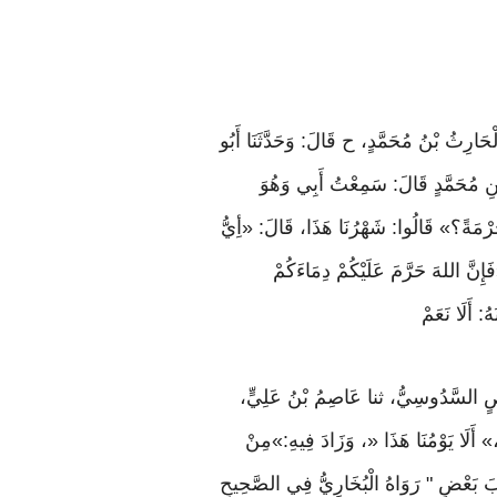
ْحَارِثُ بْنُ مُحَمَّدٍ، ح قَالَ: وَحَدَّثَنَا أَبُو
ْنِ مُحَمَّدٍ قَالَ: سَمِعْتُ أَبِي وَهُوَ
رْمَةً؟» قَالُوا: شَهْرُنَا هَذَا، قَالَ: «أِيُّ
إِنَّ اللهَ حَرَّمَ عَلَيْكُمْ دِمَاءَكُمْ
: أَلَا نَعَمْ
حَفْصٍ السَّدُوسِيُّ، ثنا عَاصِمُ بْنُ عَلِيٍّ،
ا «،» أَلَا يَوْمُنَا هَذَا «، وَزَادَ فِيهِ:»مِنْ
بَ بَعْضٍ " رَوَاهُ الْبُخَارِيُّ فِي الصَّحِيحِ