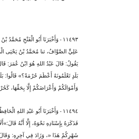
١١٤٩٣
وَأَخْبَرَنَا أَبُو الْفَتْحِ مُحَمَّدُ ب
-
عَلِيٍّ الصَّوَّافُ، ثنا مُحَمَّدُ بْنُ يَحْيَى الْ
يَقُولُ: قَالَ عَبْدُ اللهِ هُوَ ابْنُ عُمَرَ: قَا
بَلَدٍ تَعْلَمُونَهُ أَعْظَمَ حُرْمَةً؟» قَالُوا: بَل
وَأَمْوَالَكُمْ وَأَعْرَاضَكُمْ إِلَّا بِحَقِّهَا، كَحُر
١١٤٩٤
وَأَخْبَرَنَا أَبُو عَبْدِ اللهِ الْحَا
-
فَذَكَرَهُ بِإِسْنَادِهِ نَحْوَهُ، إِلَّا أَنَّهُ قَالَ:
شَهْرِكُمْ هَذَا «، وَزَادَ فِي آخِرِهِ: وَقَالَ:»