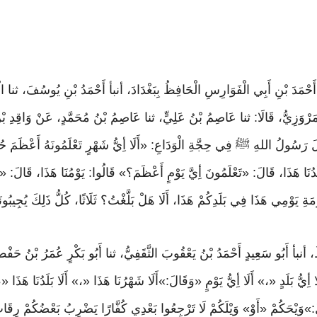
ْنُ أَحْمَدَ بْنِ أَبِي الْفَوَارِسِ الْحَافِظُ بِبَغْدَادَ، أنبأ أَحْمَدُ بْنِ يُوسُفَ، ثنا ال
مَرْوَزِيُّ، قَالَا: ثنا عَاصِمُ بْنُ عَلِيٍّ، ثنا عَاصِمُ بْنُ مُحَمَّدٍ، عَنْ وَاقِدِ ب
لَ رَسُولُ اللهِ ﷺ فِي حِجَّةِ الْوَدَاعِ: «أَلَا أِيُّ شَهْرٍ تَعْلَمُونَهُ أَعْظَمَ حُ
َدُنَا هَذَا، قَالَ: «تَعْلَمُونَ أِيَّ يَوْمٍ أَعْظَمَ؟» قَالُوا: يَوْمُنَا هَذَا، قَالَ: «فَ
ْمَةِ يَوْمِي هَذَا فِي بَلَدِكُمْ هَذَا، أَلَا هَلْ بَلَّغْتُ؟ ثَلَاثًا، كُلُّ ذَلِكَ يُجِيبُونَهُ
فِظُ، أنبأ أَبُو سَعِيدٍ أَحْمَدُ بْنُ يَعْقُوبَ الثَّقَفِيُّ، ثنا أَبُو بَكْرٍ عُمَرُ بْنُ 
»أَلَا أِيُّ بَلَدٍ «،» أَلَا أِيُّ يَوْمٍ «وَقَالَ:»أَلَا شَهْرُنَا هَذَا «،» أَلَا بَلَدُنَا هَذَ
وَيْحَكُمْ «أَوْ» وَيْلَكُمْ لَا تَرْجِعُوا بَعْدِي كُفَّارًا يَضْرِبُ بَعْضُكُمْ رِقَا