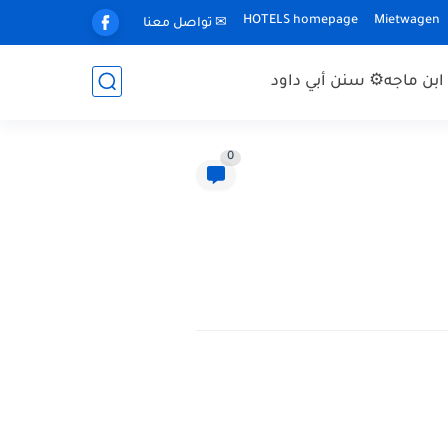
HOTELS homepage
Mietwagen
✉ تواصل معنا
بن ماجه
⚙ سنن أبي داود
0