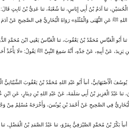
 الْحُسَيْنِ، ثنا آدَمُ بْنُ أَبِي إِيَاسٍ، ثنا شُعْبَةُ، ثنا عَدِيُّ بْنُ ثَابِتٍ قَالَ: س
ُ اللهِ ﷺ عَنِ النُّهْبَى وَالْمُثْلَةِ» رَوَاهُ الْبُخَارِيُّ فِي الصَّحِيحِ عَنْ آدَمَ
ُ، ثنا أَبُو الْعَبَّاسِ مُحَمَّدُ بْنُ يَعْقُوبَ، ثنا الْعَبَّاسُ يَعْنِي ابْنَ مُحَمَّدٍ الد
َزِيدَ، عَنْ أَبِيهِ، عَنْ جَدِّهِ، أَنَّهُ سَمِعَ النَّبِيَّ ﷺ يَقُولُ: «لَا يَأْخُذْ أَحَدُكُم
ْنُ يُوسُفَ الْأَصْبَهَانِيُّ، أنبأ أَبُو عَبْدِ اللهِ مُحَمَّدُ بْنُ يَعْقُوبَ الشَّيْبَانِيُّ 
سَ، ثنا عَبْدُ الْعَزِيزِ بْنُ أَبِي سَلَمَةَ، عَنْ عَبْدِ اللهِ بْنِ دِينَارٍ، عَنِ ابْ
لْبُخَارِيُّ فِي الصَّحِيحِ عَنْ أَحْمَدَ بْنِ يُونُسَ، وَأَخْرَجَهُ مُسْلِمٌ مِنْ وَجْهٍ
، أنبأ بَكْرُ بْنُ مُحَمَّدٍ الصَّيْرَفِيُّ بِمَرْوَ، ثنا عَبْدُ الصَّمَدِ بْنُ الْفَضْلِ، ثنا