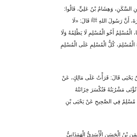
 بْنِ السَّكَنِ، وَهِشَامُ بْنُ عَلِيٍّ، قَالُوا:
يْرَةَ، أَنَّ رَسُولَ اللهِ ﷺ قَالَ: «لَا
، الْمُسْلِمُ أَخُو الْمُسْلِمِ لَا يَظْلِمُهُ وَلَا
ُ الْمُسْلِمَ، كُلُّ الْمُسْلِمِ عَلَى الْمُسْلِمِ
ى بْنُ يَحْيَى قَالَ: قَرَأْتُ عَلَى مَالِكٍ، عَنْ
تُؤْتَى مَشْرُبَتُهُ فَتُكْسَرَ خِزَانَتُهُ
رَوَاهُ مُسْلِمٌ فِي الصَّحِيحِ عَنْ يَحْيَى بْنِ
ْمَنِ بْنُ الْحَسَنِ الْأَسَدِيُّ الْهَمَذَانِيُّ