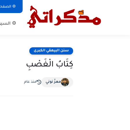
⚙ الصفحة 
⚙ السيرة
سنن البيهقي الكبرى
كِتَابُ الْغَصْبِ
معزّ نوني
منذ عام