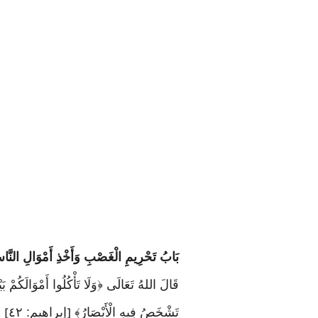
بَابُ تَحْرِيمِ الْغَصْبِ وَأَخْذِ أَمْوَالِ النَّاس
قَالَ اللهُ تَعَالَى ﴿وَلَا تَأْكُلُوا أَمْوَالَكُمْ بَي
تَشْخَصُ فِيهِ الْأَبْصَارُ﴾
إبراهيم: ٤٢
]
[