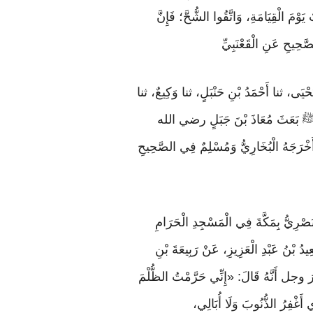
مَ الْقِيَامَةِ، وَاتَّقُوا الشُّحَّ؛ فَإِنَّ
َحِيحِ عَنِ الْقَعْنَبِيِّ
َحْيَى، ثنا أَحْمَدُ بْنِ حَنْبَلٍ، ثنا وَكِيعٌ، ثنا
بِيَّ ﷺ بَعَثَ مُعَاذَ بْنَ جَبَلٍ رضي الله
أَخْرَجَهُ الْبُخَارِيُّ وَمُسْلِمٌ فِي الصَّحِيحِ
لْبَصْرِيُّ بِمَكَّةَ فِي الْمَسْجِدِ الْحَرَامِ
عِيدُ بْنُ عَبْدِ الْعَزِيزِ، عَنْ رَبِيعَةَ بْنِ
جل أَنَّهُ قَالَ: «إِنِّي حَرَّمْتُ الظُّلْمَ
ي أَغْفِرُ الذُّنُوبَ وَلَا أُبَالِي،