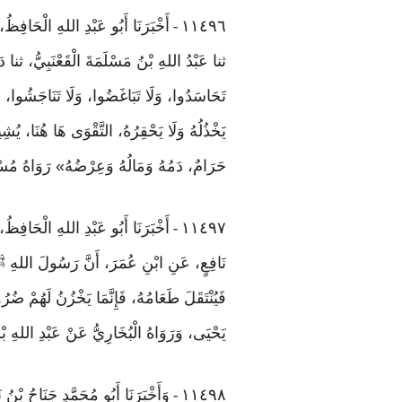
١١٤٩٦
أَخْبَرَنَا أَبُو عَبْدِ اللهِ الْحَافِظ
-
ثنا عَبْدُ اللهِ بْنُ مَسْلَمَةَ الْقَعْنَبِيُّ، ث
تَحَاسَدُوا، وَلَا تَبَاغَضُوا، وَلَا تَنَاجَشُوا، وَل
يَخْذُلُهُ وَلَا يَحْقِرُهُ، التَّقْوَى هَا هُنَا، ي
حَرَامٌ، دَمُهُ وَمَالُهُ وَعِرْضُهُ» رَوَاهُ مُسْ
١١٤٩٧
أَخْبَرَنَا أَبُو عَبْدِ اللهِ الْحَافِ
-
نَافِعٍ، عَنِ ابْنِ عُمَرَ، أَنَّ رَسُولَ اللهِ ﷺ قَال
فَيُنْتَقَلَ طَعَامُهُ، فَإِنَّمَا يَخْزُنُ لَهُمْ ضُر
يَحْيَى، وَرَوَاهُ الْبُخَارِيُّ عَنْ عَبْدِ اللهِ
١١٤٩٨
وَأَخْبَرَنَا أَبُو مُحَمَّدٍ جَنَاحُ بْن
-