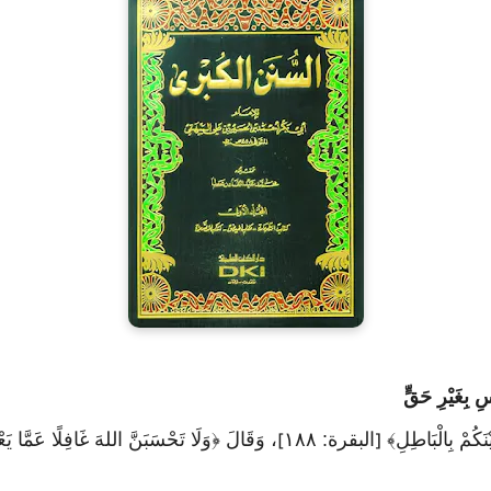
ِ بِغَيْرِ حَقٍّ
ْنَكُمْ بِالْبَاطِلِ﴾
البقرة: ١٨٨
، وَقَالَ ﴿وَلَا تَحْسَبَنَّ اللهَ غَافِلًا عَمَّا يَعْم
]
[