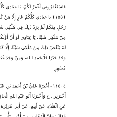
فَاسْتَغْفِرُونِي أَغْفِرْ لَكُمْ، يَا عِبَادِي كُلّ
⦗
١٥٥
⦘
يَا
عِبَادِي
كُلُّكُمْ
عَارٍ
إِلَّا
مَنْ
كَس
رَجُلٍ مِنْكُمْ لَمْ يَزِدْ ذَلِكَ فِي مُلْكِي شَيْئً
مِنْ مُلْكِي شَيْئًا، يَا عِبَادِي لَوْ أَنَّ أَوَّل
لَمْ يَنْقُصْ ذَلِكَ مِنْ مُلْكِي شَيْئًا، إِلَّا كَم
وَجَدَ خَيْرًا فَلْيَحْمَدِ اللهَ، وَمَنْ وَجَدَ غَي
مُسْهِرٍ
١١٥٠٤
أَخْبَرَنَا عَلِيُّ بْنُ أَحْمَدَ بْنِ ع
-
أَخْبَرَنِي، ح وَأَخْبَرَنَا أَبُو عَبْدِ اللهِ الْحَا
عَنِ الْعَلَاءِ، عَنْ أَبِيهِ، عَنْ أَبِي هُرَيْرَ
فَقَالَ: «إِنَّ الْمُفْلِسَ مِنْ أُمَّتِي يَأْتِي يَ