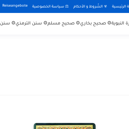
Reiseangebote
الرئيسية
☣ الشّروط و الأحكام
⚖ سياسة الخصوصية
 النبوية
⚙ صحيح بخاري
⚙ صحيح مسلم
⚙ سنن الترمذي
⚙ سنن ا