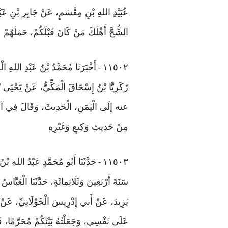
عُبَيْدِ اللهِ بْنِ مِقْسَمٍ، عَنْ جَابِرِ بْنِ عَبْ
الشُّحَّ أَهْلَكَ مَنْ كَانَ قَبْلَكُمْ، حَمَلَهُمْ
١١٥٠٢
أَخْبَرَنَا مُحَمَّدُ بْنُ عَبْدِ اللهِ 
-
زَكَرِيَّا بْنُ إِسْحَاقَ الْمَكِّيُّ، عَنْ يَحْيَ
عنه إِلَى الْيَمَنِ، الْحَدِيثَ، وَقَالَ فِي آخِرِه
مِنْ حَدِيثِ وَكِيعٍ وَغَيْرِهِ
١١٥٠٣
حَدَّثَنَا أَبُو مُحَمَّدٍ عَبْدُ اللهِ ب
-
سَنَةَ أَرْبَعِينَ وَثَلَاثِمِائَةٍ، حَدَّثَنَا الْعَبّ
يَزِيدَ، عَنْ أَبِي إِدْرِيسَ الْخَوْلَانِيِّ، 
عَلَى نَفْسِي، وَجَعَلْتُهُ بَيْنَكُمْ مُحَرَّمًا، فَلَا