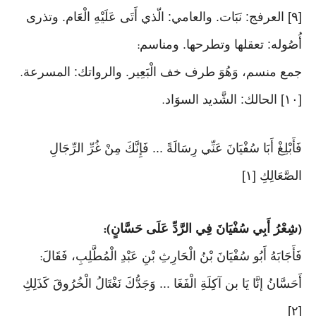
[٩] العرفج: نَبَات. والعامي: الّذي أَتَى عَلَيْهِ الْعَام. وتذرى
أُصُوله: تعقلها وتطرحها. ومناسم
:
جمع منسم، وَهُوَ طرف خف الْبَعِير. والرواتك: المسرعة
.
[١٠] الحالك: الشَّديد السوَاد
.
فَأَبْلِغْ أَبَا سُفْيَانَ عَنِّي رِسَالَةً ... فَإِنَّكَ مِنْ غُرِّ الرِّجَالِ
الصَّعَالِكِ [١]
شِعْرُ أَبِي سُفْيَانَ فِي الرَّدِّ عَلَى حَسَّانٍ
):
(
فَأَجَابَهُ أَبُو سُفْيَانَ بْنُ الْحَارِثِ بْنِ عَبْدِ الْمُطَّلِبِ، فَقَالَ
:
أَحَسَّانُ إنَّا يَا بن آكِلَةِ الْفَغَا ... وَجَدُّكَ نَغْتَالُ الْخُرُوقَ كَذَلِكِ
[٢]