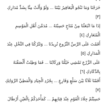
خَرَجْنَا وَمَا تَنْجُو الْيَعَافِيرُ بَيْنَنَا ... وَلَوْ وَأَلَتْ مِنَّا بِشَدٍّ مُدَارِكِ
[٣]
إذَا مَا انْبَعَثْنَا مِنْ مُنَاخٍ حَسِبْتَهُ ... مُدَمَّنَ أَهْلِ الْمَوْسِمِ
الْمُتَعَارِكِ [٤]
أَقَمْتَ عَلَى الرَّسِّ النَّزُوعِ تُرِيدُنَا ... وَتَتْرُكُنَا فِي النَّخْلِ عِنْدَ
الْمَدَارِكِ [٥]
عَلَى الزَّرْعِ تَمْشِي خَيْلُنَا وَرِكَابُنَا ... فَمَا وَطِئَتْ أَلْصَقْنَهُ
بِالدَّكَادِكِ [٦]
أَقَمْنَا ثَلَاثًا بَيْنَ سَلْعٍ وَفَارِعٍ ... بِجُرْدِ الْجِيَادِ وَالْمَطِيِّ الرَّوَاتِكِ
[٧]
حَسِبْتُمْ جِلَادَ الْقَوْمِ عِنْدَ قِبَابِهِمْ ... كَمَأْخَذِكُمْ بِالْعَيْنِ أَرْطَالَ