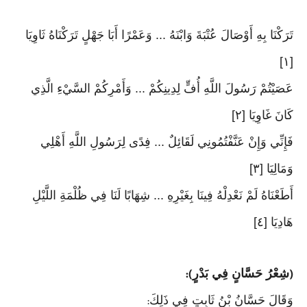
تَرَكْنَا بِهِ أَوْصَالَ عُتْبَةَ وَابْنَهُ ... وَعَمْرًا أَبَا جَهْلٍ تَرَكْنَاهُ ثَاوِيَا
[١]
عَصَيْتُمْ رَسُولَ اللَّهِ أُفٍّ لِدِينِكُمْ ... وَأَمْرِكُمْ السَّيْءِ الَّذِي
كَانَ غَاوِيَا [٢]
فَإِنِّي وَإِنْ عَنَّفْتُمُونِي لَقَائِلٌ ... فِدًى لِرَسُولِ اللَّهِ أَهْلِي
وَمَالِيَا [٣]
أَطَعْنَاهُ لَمْ نَعْدِلْهُ فِينَا بِغَيْرِهِ ... شِهَابًا لَنَا فِي ظُلْمَةِ اللَّيْلِ
هَادِيَا [٤]
شِعْرُ حَسَّانٍ فِي بَدْرٍ
):
(
وَقَالَ حَسَّانُ بْنُ ثَابِتٍ فِي ذَلِكَ
: