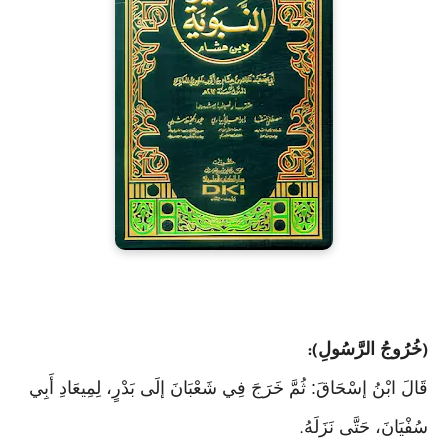
خُرُوجُ الرَّسُولِ
):
(
قَالَ ابْنُ إسْحَاقَ: ثُمَّ خَرَجَ فِي شَعْبَانَ إلَى بَدْرٍ، لِمِيعَادِ أَبِي
سُفْيَانَ، حَتَّى نَزَلَهُ
.