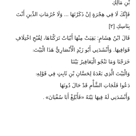
بْنِ مَالِكِ
فَإِنَّكَ لَا فِي هِجْرَةٍ إنْ ذَكَرْتَهَا ... وَلَا حُرُمَاتِ الدِّينِ أَنْتَ
بِنَاسِكِ [٢]
قَالَ ابْنُ هِشَامٍ: بَقِيَتْ مِنْهَا أَبْيَاتٌ تَرَكْنَاهَا، لِقُبْحِ اخْتِلَافِ
قَوَافِيهَا. وَأَنْشَدَنِي أَبُو زَيْدٍ الْأَنْصَارِيُّ هَذَا الْبَيْتَ
:
خَرَجْنَا وَمَا تَنْجُو الْيَعَافِيرُ بَيْنَنَا
وَالْبَيْتَ الَّذِي بَعْدَهُ لِحَسَّانِ بْنِ ثَابِتٍ فِي قَوْلِهِ
:
دَعُوا فَلَجَاتِ الشَّأْمِ قَدْ حَالَ دُونَهَا
وَأَنْشَدَنِي لَهُ فِيهَا بَيْتَهُ «فَأَبْلِغْ أَبَا سُفْيَانَ
» .