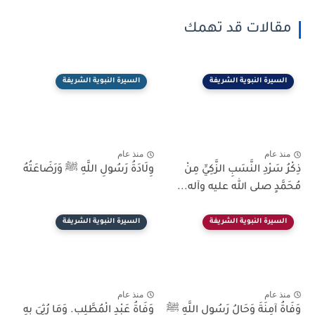
مقالات قد تهمك
السيرة النبوية الشريفة
السيرة النبوية الشريفة
منذ عام
منذ عام
ذِكْرُ سَرْدِ النَّسَبِ الزَّكِيِّ مِنْ
وِلَادَةُ رَسُولِ اللَّهِ ﷺ وَرَضَاعَتُهُ
مُحَمَّدٍ صلى الله عليه وآله...
السيرة النبوية الشريفة
السيرة النبوية الشريفة
منذ عام
منذ عام
وَفَاةُ آمِنَةَ وَحَالُ رَسُولِ اللَّهِ ﷺ
وَفَاةُ عَبْدِ الْمُطَّلِبِ. وَمَا رُثِيَ بِهِ