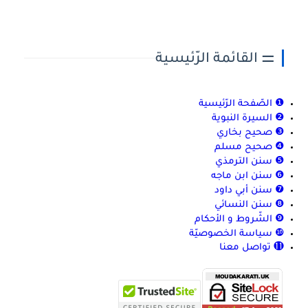
⚌ القائمة الرّئيسية
❶ الصّفحة الرّئيسية
❷ السيرة النبوية
❸ صحيح بخاري
❹ صحيح مسلم
❺ سنن الترمذي
❻ سنن ابن ماجه
❼ سنن أبي داود
❽ سنن النسائي
❾ الشّروط و الأحكام
❿ سياسة الخصوصيّة
⓫ تواصل معنا