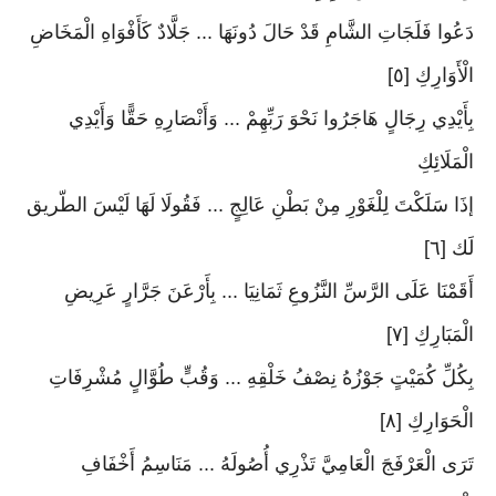
دَعُوا فَلَجَاتِ الشَّامِ قَدْ حَالَ دُونَهَا ... جَلَّادٌ كَأَفْوَاهِ الْمَخَاضِ
الْأَوَارِكِ [٥]
بِأَيْدِي رِجَالٍ هَاجَرُوا نَحْوَ رَبِّهِمْ ... وَأَنْصَارِهِ حَقًّا وَأَيْدِي
الْمَلَائِكِ
إذَا سَلَكْتَ لِلْغَوْرِ مِنْ بَطْنِ عَالِجٍ ... فَقُولَا لَهَا لَيْسَ الطّريق
لَك [٦]
أَقَمْنَا عَلَى الرَّسِّ النَّزُوعِ ثَمَانِيَا ... بِأَرْعَنَ جَرَّارٍ عَرِيضِ
الْمَبَارِكِ [٧]
بِكُلِّ كُمَيْتٍ جَوْزُهُ نِصْفُ خَلْقِهِ ... وَقُبٍّ طُوَّالٍ مُشْرِفَاتِ
الْحَوَارِكِ [٨]
تَرَى الْعَرْفَجَ الْعَامِيَّ تَذْرِي أُصُولَهُ ... مَنَاسِمُ أَخْفَافِ