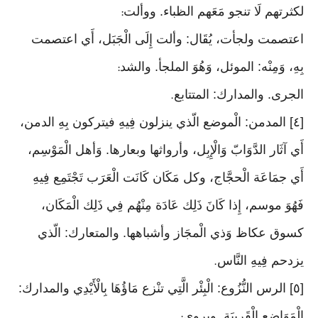
لكثرتهم لَا تنجو مَعَهم الظباء. ووألت
:
اعتصمت ولجأت، يُقَال: وألت إِلَى الْجَبَل، أَي اعتصمت
بِهِ، وَمِنْه: الموئل، وَهُوَ الملجأ. والشد
:
الجرى. والمدارك: المتتابع
.
[٤] المدمن: الْموضع الّذي ينزلون فِيهِ فيتركون بِهِ الدمن،
أَي آثَار الدَّوَابّ وَالْإِبِل، وأرواثها وبعارها. وَأهل الْمَوْسِم،
أَي جمَاعَة الْحجَّاج، وكل مَكَان كَانَت الْعَرَب تَجْتَمِع فِيهِ
فَهُوَ موسم، إِذا كَانَ ذَلِك عَادَة مِنْهُم فِي ذَلِك الْمَكَان،
كسوق عكاظ وَذي الْمجَاز وأشباهها. والمتعارك: الّذي
يزدحم فِيهِ النَّاس
.
[٥] الرس النُّزُوع: الْبِئْر الَّتِي تنْزع مَاؤُهَا بِالْأَيْدِي والمدارك:
الْمَوَاضِع الْقَرِيبَة. ويروى