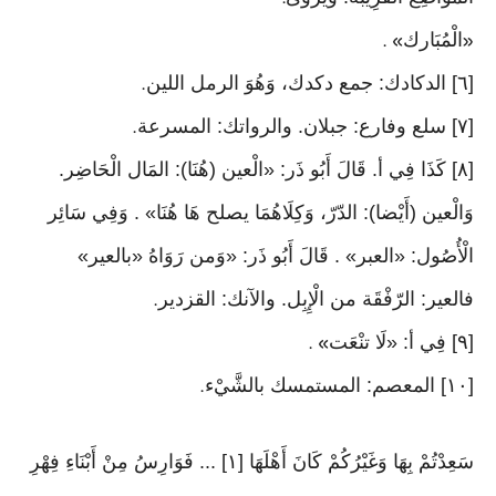
:
الْمُبَارك
» .
«
[٦] الدكادك: جمع دكدك، وَهُوَ الرمل اللين
.
[٧] سلع وفارع: جبلان. والرواتك: المسرعة
.
[٨] كَذَا فِي أ. قَالَ أَبُو ذَر: «الْعين (هُنَا): المَال الْحَاضِر.
وَالْعين (أَيْضا): الدّرّ، وَكِلَاهُمَا يصلح هَا هُنَا» . وَفِي سَائِر
الْأُصُول: «العبر» . قَالَ أَبُو ذَر: «وَمن رَوَاهُ «بالعير»
فالعير: الرّفْقَة من الْإِبِل. والآنك: القزدير
.
[٩] فِي أ: «لَا تنْعَت
» .
[١٠] المعصم: المستمسك بالشَّيْء
.
سَعِدْتُمْ بِهَا وَغَيْرُكُمْ كَانَ أَهْلَهَا [١] ... فَوَارِسُ مِنْ أَبْنَاءِ فِهْرِ