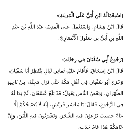
اسْتِعْمَالُهُ ابْنِ أُبَيٍّ عَلَى الْمَدِينَةِ
):
(
قَالَ ابْنُ هِشَامٍ: وَاسْتَعْمَلَ عَلَى الْمَدِينَةِ عَبْدَ اللَّهِ بْنَ عَبْدِ
اللَّهِ بْنِ أُبَيٍّ بن سَلُولَ الْأَنْصَارِيَّ
.
رُجُوعُ أَبِي سُفْيَانَ فِي رِجَالِهِ
):
(
قَالَ ابْنُ إسْحَاقَ: فَأَقَامَ عَلَيْهِ ثَمَانِي لَيَالٍ يَنْتَظِرُ أَبَا سُفْيَانَ،
وَخَرَجَ أَبُو سُفْيَانَ فِي أَهْلِ مَكَّةَ حَتَّى نَزَلَ مَجِنَّةَ، مِنْ نَاحِيَةِ
الظَّهْرَانِ، وَبَعْضُ النَّاسِ يَقُولُ: قَدْ بَلَغَ عُسْفَانَ، ثُمَّ بَدَا لَهُ
فِي الرُّجُوعِ، فَقَالَ: يَا مَعْشَرَ قُرَيْشٍ، إنَّهُ لَا يُصْلِحُكُمْ إلَّا
عَامٌ خَصِيبٌ تَرْعَوْنَ فِيهِ الشَّجَرَ، وَتَشْرَبُونَ فِيهِ اللَّبَنَ، وَإِنَّ
عَامَكُمْ هَذَا عَامُ جَدْبٍ،