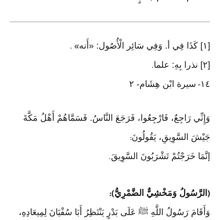
[١] كَذَا فِي أ. وَفِي سَائِر الْأُصُول: «أَنه
» .
[٢] نذرا بِهِ: علما
.
١٤
سيرة ابْن هِشَام- ٢
-
وَإِنِّي رَاجِعٌ، فَارْجِعُوا، فَرَجَعَ النَّاسُ. فَسَمَّاهُمْ أَهْلُ مَكَّةَ
جَيْشَ السَّوِيقِ، يَقُولُونَ
:
إنَّمَا خَرَجْتُمْ تَشْرَبُونَ السَّوِيقَ
.
الرَّسُولُ وَمَخْشِيٌّ الضَّمْرِيُّ
):
(
وَأَقَامَ رَسُولُ اللَّهِ ﷺ عَلَى بَدْرٍ يَنْتَظِرُ أَبَا سُفْيَانَ لِمِيعَادِهِ،