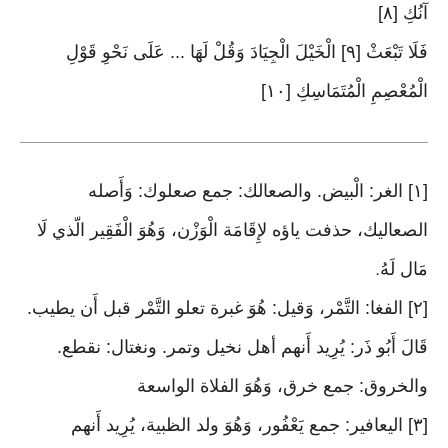
آنُكِ [٨]
فَلَا تَبْعَثْ [٩] الْخَيْلَ الْجِيَادَ وَقُلْ لَهَا ... عَلَى نَحْوِ قَوْلِ
الْمُعْصِمِ الْمُتَمَاسِكِ [١٠]
[١] الغر: الْبيض. والصعالك: جمع صعلوك: وَأَصله
الصعاليك، حذفت ياؤه لإِقَامَة الْوَزْن، وَهُوَ الْفَقِير الّذي لَا
مَال لَهُ
.
[٢] الفغا: التَّمْر، وَقيل: هُوَ غبرة تعلو التَّمْر قبل أَن يطيب.
قَالَ أَبُو ذَر: يُرِيد أَنهم أهل نخيل وتمر. ونغتال: نقطع.
والخروق: جمع خرق، وَهُوَ الفلاة الواسعة
[٣] اليعافير: جمع يَعْفُور، وَهُوَ ولد الظبية، يُرِيد أَنهم