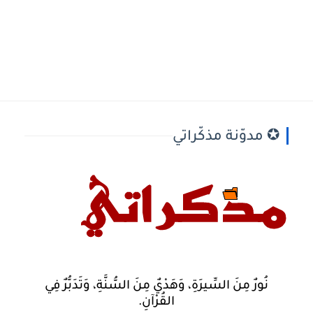
✪ مدوّنة مذكّراتي
نُورٌ مِنَ السِّيرَةِ، وَهَدْيٌ مِنَ السُّنَّةِ، وَتَدَبُّرٌ فِي
القُرْآنِ.