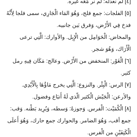
[٤] لم نعدله: لم نر مَعَه غَيره
.
[٥] الفلجات: جمع فلج، وَهُوَ المَاء الْجَارِي، سمى فلجا لِأَنَّهُ
فدخ فِي الأَرْض، وَفرق بَين جانبيه
.
والمخاض: الْحَوَامِل من الْإِبِل. والأوارك: الَّتِي ترعى
الْأَرَاك، وَهُوَ شجر
.
[٦] الْغَوْر: المنخفض من الأَرْض. وعالج: مَكَان فِيهِ رمل
كثير
.
[٧] الرس: الْبِئْر. والنزوع: الَّتِي يخرج مَاؤُهَا بِالْأَيْدِي.
والأرعن: الْجَيْش الْكثير الّذي لَهُ أَتبَاع وفضول
.
[٨] الْكُمَيْت: الْفرس. وَجوزهُ: وَسطه، وَيُرِيد بَطْنه. وَقب:
جمع أقب، وَهُوَ الضامر. والحوارك جمع حارك، وَهُوَ أَعلَى
الْكَتِفَيْنِ من الْفرس
.