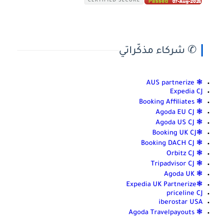
✆ شركاء مذكّراتي
❃ AUS partnerize
Expedia CJ
❃ Booking Affiliates
❃ Agoda EU CJ
❃ Agoda US CJ
❃Booking UK CJ
❃ Booking DACH CJ
❃ Orbitz CJ
❃ Tripadvisor CJ
❃ Agoda UK
❃Expedia UK Partnerize
priceline CJ
iberostar USA
❃ Agoda Travelpayouts