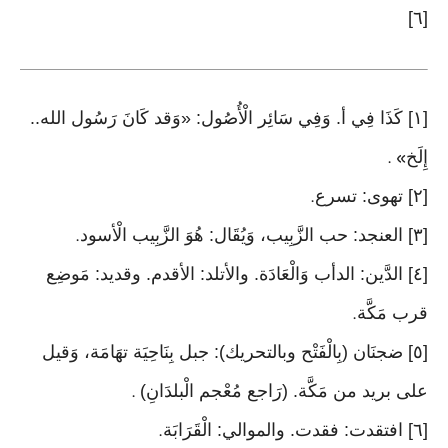
[٦]
[١] كَذَا فِي أ. وَفِي سَائِر الْأُصُول: «وَقد كَانَ رَسُول الله..
إِلَخ
» .
[٢] تهوى: تسرع
.
[٣] العنجد: حب الزَّبِيب، وَيُقَال: هُوَ الزَّبِيب الْأسود
.
[٤] الدَّين: الدأب وَالْعَادَة. والأتلد: الأقدم. وقديد: مَوضِع
قرب مَكَّة
.
[٥] ضجنَان (بِالْفَتْح وبالتحريك): جبل بِنَاحِيَة تهَامَة، وَقيل
على بريد من مَكَّة. (رَاجع مُعْجم الْبلدَانِ)
.
[٦] افتقدت: فقدت. والموالي: الْقَرَابَة
.