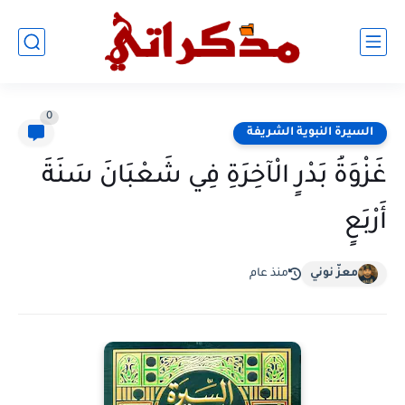
0
السيرة النبوية الشريفة
غَزْوَةُ بَدْرٍ الْآخِرَةِ فِي شَعْبَانَ سَنَةَ
أَرْبَعٍ
معزّ نوني
منذ عام