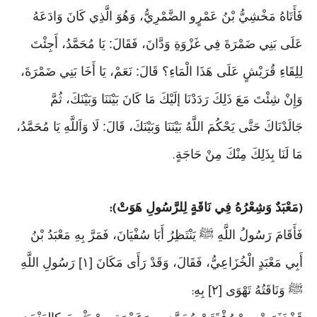
فَأَتَاهُ مَخْشِيُّ بْنُ عَمْرٍو الضَّمْرِيُّ، وَهُوَ الَّذِي كَانَ وَادَعَهُ
عَلَى بَنِي ضَمْرَةَ فِي غَزْوَةِ وَدَّانَ، فَقَالَ: يَا مُحَمَّدُ، أَجِئْتَ
لِلِقَاءِ قُرَيْشٍ عَلَى هَذَا الْمَاءِ؟ قَالَ: نَعَمْ، يَا أَخَا بَنِي ضَمْرَةَ،
وَإِنْ شِئْتَ مَعَ ذَلِكَ رَدَدْنَا إلَيْكَ مَا كَانَ بَيْنَنَا وَبَيْنَكَ، ثُمَّ
جَالَدْنَاكَ حَتَّى يَحْكُمَ اللَّهُ بَيْنَنَا وَبَيْنَكَ، قَالَ: لَا وَاَللَّهِ يَا مُحَمَّدُ،
مَا لَنَا بِذَلِكَ مِنْكَ مِنْ حَاجَةٍ
.
مَعْبَدٌ وَشِعْرُهُ فِي نَاقَةٍ لِلرَّسُولِ هَوَتْ
):
(
فَأَقَامَ رَسُولُ اللَّهِ ﷺ يَنْتَظِرُ أَبَا سُفْيَانَ، فَمَرَّ بِهِ مَعْبَدُ بْنُ
أَبِي مَعْبَدٍ الْخُزَاعِيُّ، فَقَالَ، وَقَدْ رَأَى مَكَانَ [١] رَسُولِ اللَّهِ
ﷺ وَنَاقَتُهُ تَهْوَى [٢] بِهِ
: