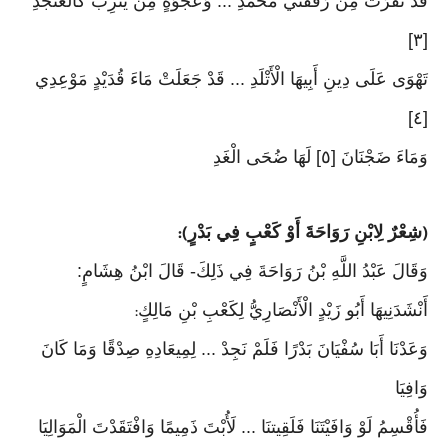
قَدْ نَفَرَتْ مِنْ رُفْقَتَيْ مُحَمَّدِ ... وَعَجْوَةٍ مِنْ يَثْرِبَ كالعَنْجَدِ
[٣]
تَهْوَى عَلَى دِينِ أَبِيهَا الْأَتْلَدِ ... قَدْ جَعَلَتْ مَاءَ قُدَيْدٍ مَوْعِدِي
[٤]
وَمَاءَ ضَجْنَانَ [٥] لَهَا ضُحَى الْغَدِ
شِعْرٌ لِابْنِ رَوَاحَةَ أَوْ كَعْبٍ فِي بَدْرٍ
):
(
وَقَالَ عَبْدُ اللَّهِ بْنُ رَوَاحَةَ فِي ذَلِكَ- قَالَ ابْنُ هِشَامٍ:
أَنْشَدَنِيهَا أَبُو زَيْدٍ الْأَنْصَارِيُّ لِكَعْبِ بْنِ مَالِكٍ
:
وَعَدْنَا أَبَا سُفْيَانَ بَدْرًا فَلَمْ نَجِدْ ... لِمِيعَادِهِ صِدْقًا وَمَا كَانَ
وَافِيَا
فَأُقْسِمُ لَوْ وَافَيْتَنَا فَلَقِيتنَا ... لَأُبْتَ ذَمِيمًا وَافْتَقَدْتَ الْمَوَالِيَا