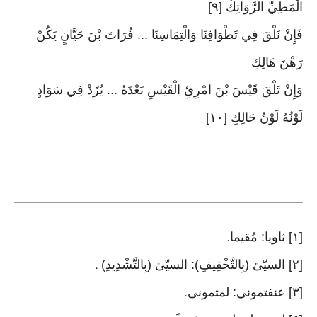
الْمَطِيِّ الرَّوَاتِكَ [٩]
فَإِنْ نَلْقَ فِي تَطْوَافِنَا وَالْتِمَاسِنَا ... فُرَاتَ بْنَ حَيَّانٍ يَكُنْ
رَهْنَ هَالِكِ
وَإِنْ تَلْقَ قَيْسَ بْنَ امْرِئِ الْقَيْسِ بَعْدَهُ ... يُزَدْ فِي سَوَادٍ
لَوْنُهُ لَوْنُ حَالِكِ [١٠]
[١] ثاويا: مُقيما
.
[٢] السيّئ (بِالتَّخْفِيفِ): السيّئ (بِالتَّشْدِيدِ)
.
[٣] عنفتموني: لمتمونى
.