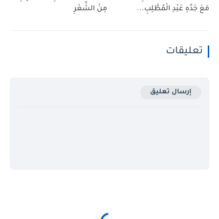
مَعَ جَدِّهِ عَبْدِ الْمُطَّلِبِ...
مِنْ الشِّعْرِ
تعليقات
إرسال تعليق