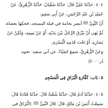
٤٠٤
حَدَّثَنَا عَلِيُّ قَالَ: حَدَّثَنَا سُفْيَانُ: حَدَّثَنَا الزُّهْرِيُّ، عَنْ
-
حُمَيْدِ بْنِ عَبْدِ الرَّحْمَنِ، عَنْ أَبِي سَعِيدٍ
:
أَنّ النَّبِيَّ ﷺ أبصر نخامة في قبلة المسجد، فحكها بعصاة،
ثُمَّ نَهَى أَنْ يَبْزُقَ الرَّجُلُ بَيْنَ يَدَيْهِ، أَوْ عَنْ يَمِينِهِ، وَلَكِنْ عَنْ
يَسَارِهِ، أَوْ تَحْتَ قَدَمِهِ الْيُسْرَى
.
وَعَنْ الزُّهْرِيِّ، سَمِعَ حُمَيْدًا، عن أبي سعيد: نحوه
.
ر: ٤٠٠
].
[
٥
بَاب: كَفَّارَةِ الْبُزَاقِ فِي الْمَسْجِدِ
.
-
٤٠٥
حَدَّثَنَا آدَمُ قَالَ: حَدَّثَنَا شُعْبَةُ قَالَ: حَدَّثَنَا قَتَادَةُ قَالَ:
-
سَمِعْتُ أَنَسَ بْنَ مَالِكٍ قَالَ: قَالَ النَّبِيُّ ﷺ: (الْبُزَاقُ في