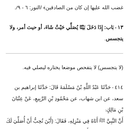
غضب الله عليها إن كان من الصادقين﴾ /النور: ٦ - ٩
/.
١٣
بَاب: إِذَا دَخَلَ بَيْتًا يُصَلِّي حَيْثُ شَاءَ، أو حيث أمر، ولا
-
يتجسس
.
(لا يتجسس) لا يتفحص موضعا يختاره ليصلي فيه
.
٤١٤
حَدَّثَنَا عَبْدُ اللَّهِ بْنُ مَسْلَمَةَ قَالَ: حَدَّثَنَا إبراهيم بن
-
سعد، عن ابن شهاب، عن مَحْمُودِ بْنِ الرَّبِيعِ، عَنْ عِتْبَانَ
بْنِ مَالِكٍ
:
أَنَّ النَّبِيَّ ﷺ أَتَاهُ فِي مَنْزِلِهِ، فَقَالَ: (أَيْنَ تُحِبُّ أَنْ أُصَلِّيَ لَكَ