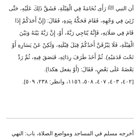
أن النبي ﷺ رَأَى نُخَامَةً فِي الْقِبْلَةِ، فَشَقَّ ذَلِكَ عَلَيْهِ، حَتَّى
رُئِيَ فِي وَجْهِهِ، فَقَامَ فَحَكَّهُ بِيَدِهِ، فَقَالَ: (إِنَّ أَحَدَكُمْ إِذَا
قَامَ فِي صَلَاتِهِ، فَإِنَّهُ يُنَاجِي رَبَّهُ، أَوْ، إِنَّ رَبَّهُ بَيْنَهُ وَبَيْنَ
الْقِبْلَةِ، فَلَا يَبْزُقَنَّ أَحَدُكُمْ قِبَلَ قِبْلَتِهِ، وَلَكِنْ عَنْ يَسَارِهِ أَوْ
تَحْتَ قَدَمَيْهِ). ثُمَّ أَخَذَ طَرَفَ رِدَائِهِ، فَبَصَقَ فِيهِ، ثُمَّ رَدَّ
بَعْضَهُ عَلَى بَعْضٍ، فَقَالَ: (أَوْ يفعل هكذا)
.
٤٠٢، ٤٠٣، ٤٠٧، ٥٠٨، ١١٥٦، وانظر: ٢٣٨، ٥٠٩
].
[
أخرجه مسلم في المساجد ومواضع الصلاة، باب: النهي