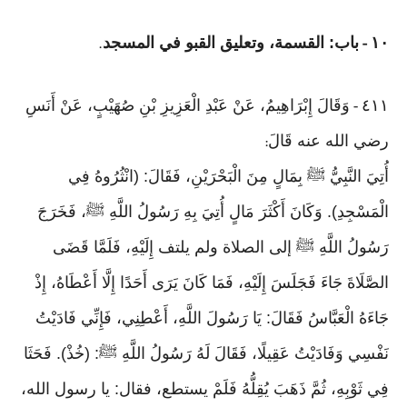
١٠
باب: القسمة، وتعليق القبو في المسجد
.
-
٤١١
وَقَالَ إِبْرَاهِيمُ، عَنْ عَبْدِ الْعَزِيزِ بْنِ صُهَيْبٍ، عَنْ أَنَسِ
-
رضي الله عنه قَالَ
:
أُتِيَ النَّبِيُّ ﷺ بِمَالٍ مِنَ الْبَحْرَيْنِ، فَقَالَ: (انْثُرُوهُ فِي
الْمَسْجِدِ). وَكَانَ أَكْثَرَ مَالٍ أُتِيَ بِهِ رَسُولُ اللَّهِ ﷺ، فَخَرَجَ
رَسُولُ اللَّهِ ﷺ إلى الصلاة ولم يلتف إِلَيْهِ، فَلَمَّا قَضَى
الصَّلَاةَ جَاءَ فَجَلَسَ إِلَيْهِ، فَمَا كَانَ يَرَى أَحَدًا إِلَّا أَعْطَاهُ، إِذْ
جَاءَهُ الْعَبَّاسُ فَقَالَ: يَا رَسُولَ اللَّهِ، أَعْطِنِي، فَإِنِّي فَادَيْتُ
نَفْسِي وَفَادَيْتُ عَقِيلًا، فَقَالَ لَهُ رَسُولُ اللَّهِ ﷺ: (خُذْ). فَحَثَا
فِي ثَوْبِهِ، ثُمَّ ذَهَبَ يُقِلُّهُ فَلَمْ يستطع، فقال: يا رسول الله،