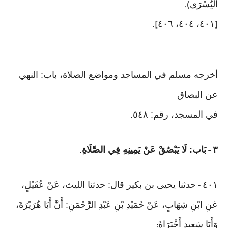
الْيُسْرَى)
.
٤٠١، ٤٠٤، ٤٠٦
].
[
أخرجه مسلم في المساجد ومواضع الصلاة، باب: النهي
عن البصاق
في المسجد، رقم: ٥٤٨
.
٣
بَاب: لَا يَبْصُقْ عَنْ يَمِينِهِ فِي الصَّلَاةِ
.
-
٤٠١
حدثنا يحيى بن بكير قال: حدثنا الليث، عَنْ عُقَيْلٍ،
-
عَنِ ابْنِ شِهَابٍ، عَنْ حُمَيْدِ بْنِ عَبْدِ الرَّحْمَنِ: أَنَّ أَبَا هُرَيْرَةَ،
وَأَبَا سَعِيدٍ أَخْبَرَاهُ
: