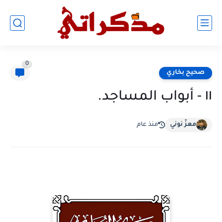
0
صحيح بخاري
١١ - أبواب المساجد.
معزّ نوني
منذ عام