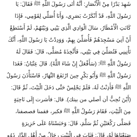
شَهِدَ بَدْرًا مِنْ الْأَنْصَارِ: أَنَّهُ أَتَى رَسُولَ اللَّهِ ﷺ فَقَالَ: يَا
رَسُولَ اللَّهِ، قَدْ أَنْكَرْتُ بَصَرِي، وَأَنَا أُصَلِّي لِقَوْمِي، فَإِذَا
كَانَتِ الْأَمْطَارُ، سَالَ الْوَادِي الَّذِي بَيْنِي وَبَيْنَهُمْ، لَمْ أَسْتَطِعْ
أَنْ آتِيَ مَسْجِدَهُمْ فَأُصَلِّيَ بِهِمْ، وَوَدِدْتُ يَا رَسُولَ اللَّهِ، أَنَّكَ
تَأْتِينِي فَتُصَلِّيَ فِي بَيْتِي، فَأَتَّخِذَهُ مُصَلًّى، قَالَ: فَقَالَ لَهُ
رَسُولُ اللَّهِ ﷺ: (سَأَفْعَلُ إِنْ شَاءَ اللَّهُ). قَالَ عِتْبَانُ: فَغَدَا
رَسُولُ اللَّهِ ﷺ وَأَبُو بَكْرٍ حِينَ ارْتَفَعَ النَّهَارُ، فَاسْتَأْذَنَ رَسُولُ
اللَّهِ ﷺ فَأَذِنْتُ لَهُ، فَلَمْ يَجْلِسْ حَتَّى دَخَلَ الْبَيْتَ، ثُمَّ قَالَ:
(أَيْنَ تُحِبُّ أن أصلي من بيتك). قال: فأشرت إِلَى نَاحِيَةٍ
مِنَ الْبَيْتِ، فَقَامَ رَسُولُ اللَّهِ ﷺ فكبر، فقمنا فصصفنا،
فَصَلَّى رَكْعَتَيْنِ ثُمَّ سَلَّمَ، قَالَ: وَحَبَسْنَاهُ عَلَى خَزِيرَةٍ
صَنَعْنَاهَا لَهُ، قَالَ: فَثَابَ فِي الْبَيْتِ رِجَالٌ مِنْ أَهْلِ الدَّارِ ذَوُو