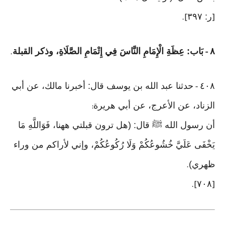
ر: ٣٩٧
].
[
٨
بَاب: عِظَةِ الْإِمَامِ النَّاسَ فِي إِتْمَامِ الصَّلَاةِ، وذكر القبلة
.
-
٤٠٨
حدثنا عبد الله بن يوسف قال: أخبرنا مالك، عن أبي
-
الزناد، عن الأعرج، عن أبي هريرة
:
أن رسول الله ﷺ قال: (هل ترون قبلتي ههنا، فَوَاللَّهِ مَا
يَخْفَى عَلَيَّ خُشُوعُكُمْ وَلَا رُكُوعُكُمْ، وإني لأراكم من وراء
ظهري)
.
٧٠٨
].
[