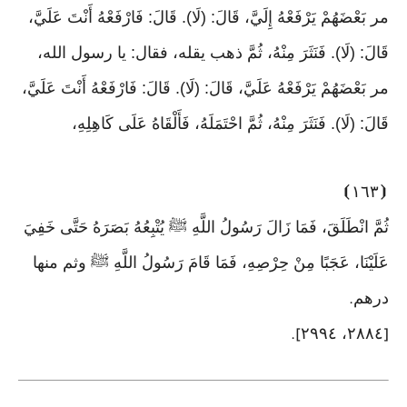
مر بَعْضَهُمْ يَرْفَعْهُ إِلَيَّ، قَالَ: (لَا). قَالَ: فَارْفَعْهُ أَنْتَ عَلَيَّ،
قَالَ: (لَا). فَنَثَرَ مِنْهُ، ثُمَّ ذهب يقله، فقال: يا رسول الله،
مر بَعْضَهُمْ يَرْفَعْهُ عَلَيَّ، قَالَ: (لَا). قَالَ: فَارْفَعْهُ أَنْتَ عَلَيَّ،
قَالَ: (لَا). فَنَثَرَ مِنْهُ، ثُمَّ احْتَمَلَهُ، فَأَلْقَاهُ عَلَى كَاهِلِهِ،
⦘
١٦٣
⦗
ثُمَّ انْطَلَقَ، فَمَا زَالَ رَسُولُ اللَّهِ ﷺ يُتْبِعُهُ بَصَرَهُ حَتَّى خَفِيَ
عَلَيْنَا، عَجَبًا مِنْ حِرْصِهِ، فَمَا قَامَ رَسُولُ اللَّهِ ﷺ وثم منها
درهم
.
٢٨٨٤، ٢٩٩٤
].
[