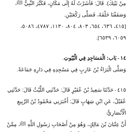
مِنْ بَيْتِكَ). قَالَ: فَأَشَرْتُ لَهُ إِلَى مَكَانٍ، فَكَبَّرَ النَّبِيُّ ﷺ،
وَصَفَفْنَا خَلْفَهُ، فَصَلَّى رَكْعَتَيْنِ
.
٤١٥، ٦٣٦، ٦٥٤، ٨٠٣، ٨٠٤، ١١٣٠، ٤٧٨٧، ٥٠٨٦،
[
٦٠٥٩، ٦٥٣٩
].
١٤
بَاب: الْمَسَاجِدِ فِي الْبُيُوتِ
.
-
وَصَلَّى الْبَرَاءُ بْنُ عَازِبٍ فِي مَسْجِدِهِ فِي دَارِهِ جَمَاعَةً
.
٤١٥
حَدَّثَنَا سَعِيدُ بْنُ عُفَيْرٍ قَالَ: حَدَّثَنِي اللَّيْثُ قَالَ: حَدَّثَنِي
-
عُقَيْلٌ، عَنِ ابْنِ شِهَابٍ قَالَ: أَخْبَرَنِي مَحْمُودُ بْنُ الرَّبِيعِ
الْأَنْصَارِيُّ
:
أَنَّ عِتْبَانَ بْنَ مَالِكٍ، وَهُوَ مِنْ أَصْحَابِ رَسُولِ اللَّهِ ﷺ، مِمَّنْ