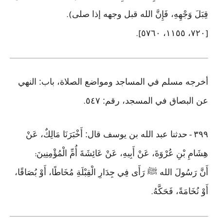
قِبَلَ وَجْهِهِ، فَإِنَّ الله قبل وجهه إذا صلى
).
٧٢٠، ١١٥٥، ٥٧٦٠
].
[
أخرجه مسلم في المساجد ومواضع الصلاة، باب: النهي
عن البصاق في المسجد، رقم: ٥٤٧
.
٣٩٩
حدثنا عبد الله بن يوسف قال: أَخْبَرَنَا مَالِكٌ، عَنْ
-
هِشَامِ بْنِ عُرْوَةَ، عَنْ أَبِيهِ، عَنْ عَائِشَةَ أُمِّ الْمُؤْمِنِينَ
:
أَنَّ رَسُولَ الله ﷺ رَأَى فِي جِدَارِ الْقِبْلَةِ مُخَاطًا، أَوْ بُصَاقًا،
أَوْ نُخَامَةً، فَحَكَّهُ
.