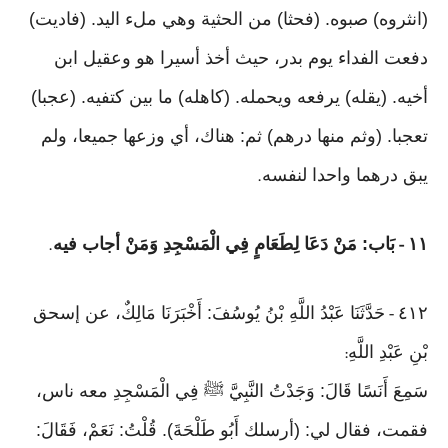
(انثروه) صبوه. (فحثا) من الحثية وهي ملء اليد. (فاديت)
دفعت الفداء يوم بدر، حيث أخذ أسيرا هو وعقيل ابن
أخيه. (يقله) يرفعه ويحمله. (كاهله) ما بين كتفيه. (عجبا)
تعجبا. (وثم منها درهم) ثم: هناك، أي وزعها جميعا، ولم
يبق درهما واحدا لنفسه
.
١١
بَاب: مَنْ دَعَا لِطَعَامٍ فِي الْمَسْجِدِ وَمَنْ أجاب فيه
.
-
٤١٢
حَدَّثَنَا عَبْدُ اللَّهِ بْنُ يُوسُفَ: أَخْبَرَنَا مَالِكٌ، عن إسحق
-
بْنِ عَبْدِ اللَّهِ
:
سَمِعَ أَنَسًا قَالَ: وَجَدْتُ النَّبِيَّ ﷺ فِي الْمَسْجِدِ معه ناس،
فقمت، فقال لي: (أرسلك أَبُو طَلْحَةَ). قُلْتُ: نَعَمْ، فَقَالَ: