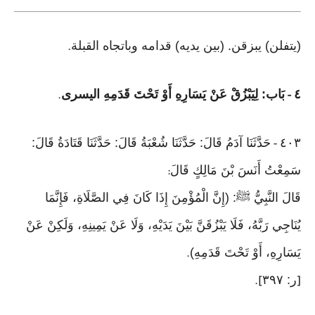
(يتفلن) يبزقن. (بين يديه) قدامه وباتجاه القبلة
.
٤
بَاب: لِيَبْزُقْ عَنْ يَسَارِهِ أَوْ تَحْتَ قَدَمِهِ اليسرى
.
-
٤٠٣
حَدَّثَنَا آدَمُ قَالَ: حَدَّثَنَا شُعْبَةُ قَالَ: حَدَّثَنَا قَتَادَةُ قَالَ:
-
سَمِعْتُ أَنَسَ بْنَ مَالِكٍ قَالَ
:
قَالَ النَّبِيُّ ﷺ: (إِنَّ الْمُؤْمِنَ إِذَا كَانَ فِي الصَّلَاةِ، فَإِنَّمَا
يُنَاجِي رَبَّهُ، فَلَا يَبْزُقَنَّ بَيْنَ يَدَيْهِ، وَلَا عَنْ يَمِينِهِ، وَلَكِنْ عَنْ
يَسَارِهِ، أَوْ تَحْتَ قَدَمِهِ)
.
ر: ٣٩٧
].
[