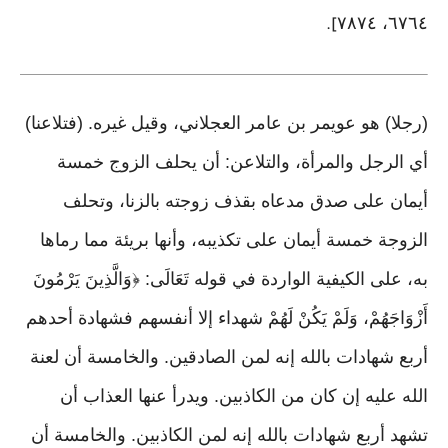
٦٧٦٤، ٧٨٧٤
].
(رجلا) هو عويمر بن عامر العجلاني، وقيل غيره. (فتلاعنا)
أي الرجل والمرأة، والتلاعن: أن يحلف الزوج خمسة
أيمان على صدق مدعاه بقذف زوجته بالزنا، وتحلف
الزوجة خمسة أيمان على تكذيبه، وأنها بريئة مما رماها
به، على الكيفية الواردة في قوله تَعَالَى: ﴿وَالَّذِينَ يَرْمُونَ
أَزْوَاجَهُمْ، وَلَمْ يَكُنْ لَهُمْ شهداء إلا أنفسهم فشهادة أحدهم
أربع شهادات بالله إنه لمن الصادقين. والخامسة أن لعنة
الله عليه إن كان من الكاذبين. ويدرأ عنها العذاب أن
تشهد أربع شهادات بالله إنه لمن الكاذبين. والخامسة أن