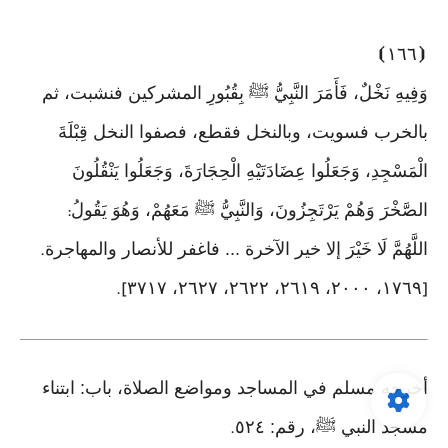
⦘
١٦٦
⦗
وَفِيهِ نَخْلٌ، فَأَمَرَ النَّبِيُّ ﷺ بِقُبُورِ المشركين فنشبت، ثم
بالخرب فسويت، وبالنخل فقطع، فصفوا النخل قِبْلَةَ
الْمَسْجِدِ، وَجَعَلُوا عِضَادَتَيْهِ الْحِجَارَةَ، وَجَعَلُوا يَنْقُلُونَ
الصَّخْرَ وَهُمْ يَرْتَجِزُونَ، وَالنَّبِيُّ ﷺ مَعَهُمْ، وَهُوَ يَقُولُ
:
اللَّهُمَّ لَا خَيْرَ إلا خير الآخرة ... فاغفر للأنصار والمهاجرة
.
١٧٦٩، ٢٠٠٠، ٢٦١٩، ٢٦٢٢، ٢٦٢٧، ٣٧١٧
].
[
أخرجه مسلم في المساجد ومواضع الصلاة، باب: ابتناء
مسجد النبي ﷺ، رقم: ٥٢٤
.