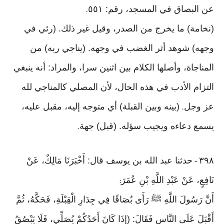
عن البصاق في المسجد، رقم: ٥٥١
.
(نخامة) ما يخرج من الصدر، وقيل غير ذلك. (رئي في
وجهه) شوهد أثر الغضب في وجهه. (يناجي ربه) من
المناجاة، وأصلها الكلام بين اثنين سرا، والمراد: أنه ينبغي
التزام الأدب في هذه الحال، لأن المصلي كالمناجي لله
عز وجل
(بينه وبين القبلة) أي متوجه إليه، مقبل عليه،
.
يسمع دعاءه ويجيب سؤله. (قبل) جهة
.
٣٩٨
حدثنا عبد الله بن يوسف قال: أَخْبَرَنَا مَالِكٌ، عَنْ
-
نَافِعٍ، عَنْ عَبْدِ اللَّهِ بْنِ عُمَرَ
:
أَنَّ رَسُولَ اللَّهِ ﷺ رَأَى بُصَاقًا فِي جِدَارِ الْقِبْلَةِ، فَحَكَّهُ، ثُمَّ
أَقْبَلَ عَلَى النَّاسِ فَقَالَ: (إِذَا كَانَ أَحَدُكُمْ يُصَلِّي، فَلَا يَبْصُقُ