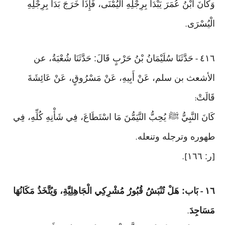
وَكَانَ ابْنُ عُمَرَ يَبْدَأُ بِرِجْلِهِ الْيُمْنَى، فَإِذَا خَرَجَ بَدَأَ بِرِجْلِهِ
الْيُسْرَى
.
٤١٦
حَدَّثَنَا سُلَيْمَانُ بْنُ حَرْبٍ قَالَ: حَدَّثَنَا شُعْبَةُ، عن
-
الأشعث بن سلم، عَنْ أَبِيهِ، عَنْ مَسْرُوقٍ، عَنْ عَائِشَةَ
قَالَتْ
:
كَانَ النَّبِيُّ ﷺ يُحِبُّ التَّيَمُّنَ مَا اسْتَطَاعَ، فِي شَأْنِهِ كُلِّهِ، فِي
طهوره وترجله وتنعله
.
ر: ١٦٦
].
[
١٦
بَاب: هَلْ تُنْبَشُ قُبُورُ مُشْرِكِي الْجَاهِلِيَّةِ، وَيُتَّخَذُ مَكَانُهَا
-
مَسَاجِدَ
.