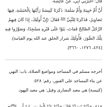
قَالَ: أَخْبَرَنِي أَبِي، عَنْ عَائِشَةَ
:
أَنَّ أُمَّ حَبِيبَةَ وَأُمَّ سَلَمَةَ: ذَكَرَتَا كَنِيسَةً رَأَيْنَهَا بِالْحَبَشَةِ، فِيهَا
تَصَاوِيرُ، فَذَكَرَتَا لِلنَّبِيِّ ﷺ فَقَالَ: (إِنَّ أُولَئِكَ، إِذَا كَانَ فِيهِمُ
الرَّجُلُ الصَّالِحُ فَمَاتَ، بَنَوْا عَلَى قَبْرِهِ مَسْجِدًا، وَصَوَّرُوا فِيهِ
تِلْكَ الصُّوَرَ، فَأُولَئِكَ شرار الخلق عند الله يوم القيامة)
.
٤٢٤، ١٢٧٦، ٣٦٦٠
].
[
أخرجه مسلم في المساجد ومواضع الصلاة، باب: النهي
عن بناء المساجد على القبور، رقم: ٥٢٨
.
(كنيسة) هي معبد النصارى وقيل: هي معبد اليهود
.
٤١٨
حَدَّثَنَا مُسَدَّدٌ قَالَ: حَدَّثَنَا عَبْدُ الْوَارِثِ، عَنْ أَبِي التَّيَّاحِ،