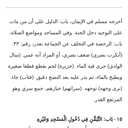
أخرجه مسلم في الإيمان، باب: الدليل على أن من مات
على التوحيد دخل الجنة. وفي المساجد ومواضع الصلاة،
باب: الرخصة في التخلف عن الجماعة بعذر، رقم: ٣٣
.
(أنكرت بصري) ضغف بصري، أو المراد أنه عمي. (سال
الوادي) جرى فيه الماء. (خزيرة) لحم يقطع قطعا صغيرة
ويطبخ بالماء، ثم يذر عليه بعد النضج دقيق. (فثاب) جاء.
(نرى وجهه) توجهه. (سراتهم) خيارهم، جمع سري وهو
المرتفع القدر
.
١٥
بَاب: التَّيَمُّنِ فِي دُخُولِ الْمَسْجِدِ وَغَيْرِهِ
.
-