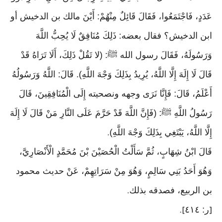
عَدَدٍ، فَاجْتَمَعُوا، فَقَالَ قَائِلٌ مِنْهُمْ: أَيْنَ مالك بن الدخيش أو
ابن الدخيش؟ فقال بعضه: ذَلِكَ مُنَافِقٌ لَا يُحِبُّ اللَّهَ
وَرَسُولَهُ، فَقَالَ رسول الله ﷺ: (لا تَقُلْ ذَلِكَ، أَلَا تَرَاهُ قَدْ
قَالَ لَا إِلَهَ إِلَّا اللَّهُ، يُرِيدُ بِذَلِكَ وَجْهَ اللَّهِ). قَالَ: اللَّهُ وَرَسُولُهُ
أَعْلَمُ، قَالَ: فَإِنَّا نَرَى وجهه ونصحيته إِلَى الْمُنَافِقِينَ، قَالَ
رَسُولُ اللَّهِ ﷺ: (فَإِنَّ اللَّهَ قَدْ حَرَّمَ عَلَى النَّارِ مَنْ قَالَ لَا إِلَهَ
إِلَّا اللَّهُ، يَبْتَغِي بِذَلِكَ وَجْهَ اللَّهِ)
.
قَالَ ابْنُ شِهَابٍ، ثُمَّ سَأَلْتُ الْحُصَيْنَ بْنَ مُحَمَّدٍ الْأَنْصَارِيَّ،
وَهُوَ أَحَدُ بَنِي سَالِمٍ، وَهُوَ مِنْ سَرَاتِهِمْ، عَنْ حديث محمود
بن الربيع، فصدقه بذلك
.
ر: ٤١٤
].
[