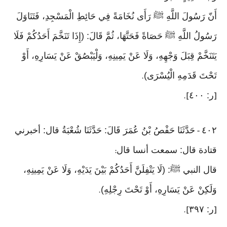
أَنّ رَسُولَ اللَّهِ ﷺ رَأَى نُخَامَةً فِي حَائِطِ الْمَسْجِدِ، فَتَنَاوَلَ
رَسُولُ اللَّهِ ﷺ حَصَاةً فَحَتَّهَا، ثُمَّ قَالَ: (إِذَا تَنَخَّمَ أَحَدُكُمْ فَلَا
يَتَنَخَّمْ قِبَلَ وَجْهِهِ، وَلَا عَنْ يَمِينِهِ، وَلْيَبْصُقْ عَنْ يَسَارِهِ، أَوْ
تَحْتَ قَدَمِهِ الْيُسْرَى)
.
ر: ٤٠٠
].
[
٤٠٢
حَدَّثَنَا حَفْصُ بْنُ عُمَرَ قَالَ: حَدَّثَنَا شُعْبَةُ قال: أخبرني
-
قتادة قال: سمعت أنسا قال
:
قال النبي ﷺ: (لَا يَتْفِلَنَّ أَحَدُكُمْ بَيْنَ يَدَيْهِ، وَلَا عَنْ يَمِينِهِ،
وَلَكِنْ عَنْ يَسَارِهِ، أَوْ تَحْتَ رِجْلِهِ)
.
ر: ٣٩٧
].
[