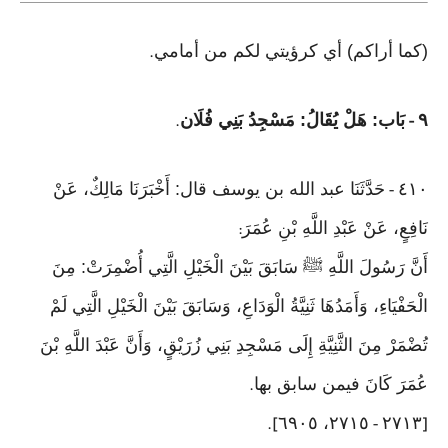
(كما أراكم) أي كرؤيتي لكم من أمامي
.
٩
بَاب: هَلْ يُقَالُ: مَسْجِدُ بَنِي فُلَان
.
-
٤١٠
حَدَّثَنَا عبد الله بن يوسف قال: أَخْبَرَنَا مَالِكٌ، عَنْ
-
نَافِعٍ، عَنْ عَبْدِ اللَّهِ بْنِ عُمَرَ
:
أَنَّ رَسُولَ اللَّهِ ﷺ سَابَقَ بَيْنَ الْخَيْلِ الَّتِي أُضْمِرَتْ: مِنَ
الْحَفْيَاءِ، وَأَمَدُهَا ثَنِيَّةُ الْوَدَاعِ، وَسَابَقَ بَيْنَ الْخَيْلِ الَّتِي لَمْ
تُضْمَرْ مِنَ الثَّنِيَّةِ إِلَى مَسْجِدِ بَنِي زُرَيْقٍ، وَأَنَّ عَبْدَ اللَّهِ بْنَ
عُمَرَ كَانَ فيمن سابق بها
.
٢٧١٥، ٦٩٠٥
٢٧١٣
].
-
[