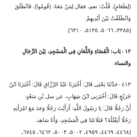
(لِطَعَامٍ). قُلْتُ: نعم، فقال لِمَنْ مَعَهُ: (قُومُوا). فَانْطَلَقَ
وَانْطَلَقْتُ بَيْنَ أَيْدِيهِمْ
.
٣٣٨٥، ٥٠٦٦، ٥١٣٥، ٦٣١٠
].
[
١٢
بَاب: الْقَضَاءِ وَاللِّعَانِ فِي الْمَسْجِدِ، بَيْنَ الرِّجَالِ
-
والنساء
.
٤١٣
حَدَّثَنَا يَحْيَى قَالَ: أَخْبَرَنَا عَبْدُ الرَّزَّاقِ قَالَ: أَخْبَرَنَا ابْنُ
-
جُرَيْجٍ قَالَ: أَخْبَرَنِي ابْنُ شِهَابٍ، عن سل بْنِ سَعْدٍ
:
أَنَّ رَجُلًا قَالَ: يَا رَسُولَ اللَّهِ: أَرَأَيْتَ رَجُلًا وَجَدَ مَعَ امْرَأَتِهِ
رَجُلًا أَيَقْتُلُهُ؟ فَتَلَاعَنَا فِي الْمَسْجِدِ، وَأَنَا شاهد
.
٤٤٦٨، ٤٤٦٩، ٤٩٥٩، ٥٠٠٢، ٥٠٠٣، ٦٤٦٢، ٦٧٤٥،
[