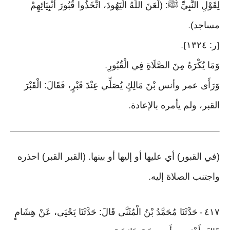
لِقَوْلِ النَّبِيِّ ﷺ: (لَعَنَ اللَّهُ الْيَهُودَ، اتَّخَذُوا قُبُورَ أَنْبِيَائِهِمْ
مساجد)
.
ر: ١٣٢٤
].
[
وَمَا يُكْرَهُ مِنَ الصَّلَاةِ فِي الْقُبُورِ
.
وَرَأَى عمر وأنس بْنَ مَالِكٍ يُصَلِّي عِنْدَ قَبْرٍ، فَقَالَ: الْقَبْرَ
القبر، ولم يأمره بالإعادة
.
(في القبور) أي عليها أو إليها أو بينها. (القبر القبر) احذره
واجتنب الصلاة إليه
.
٤١٧
حَدَّثَنَا مُحَمَّدُ بْنُ الْمُثَنَّى قَالَ: حَدَّثَنَا يَحْيَى، عَنْ هِشَامٍ
-