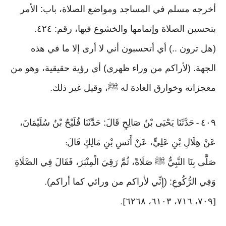
أخرجه مسلم في المساجد ومواضع الصلاة، باب: الأمر
بتحسين الصلاة وإتمامها والخشوع فيها، رقم: ٤٢٤
.
(هل ترون ..) أي أتحسبون أني لا أرى إلا ما في هذه
الجهة. (لأراكم من وراء ظهري) أي رؤية حقيقية، وهو من
معجزاته وخوارق العادة له ﷺ، وقيل غير ذلك
.
٤٠٩
حَدَّثَنَا يَحْيَى بْنُ صَالِحٍ قَالَ: حَدَّثَنَا فُلَيْحُ بْنُ سُلَيْمَانَ،
-
عَنْ هِلَالِ بْنِ عَلِيٍّ، عَنْ أَنَسِ بْنِ مَالِكٍ قَالَ
:
صَلَّى بِنَا النَّبِيُّ ﷺ صَلَاةً، ثُمَّ رَقِيَ الْمِنْبَرَ، فَقَالَ فِي الصَّلَاةِ
وَفِي الرُّكُوعِ: (إِنِّي لأراكم من ورائي كما أراكم)
.
٧٠٩، ٧١٦، ٦١٠٣، ٦٢٦٨
].
[