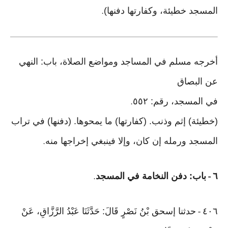
المسجد خطيئة، وكفارتها دفنها)
.
أخرجه مسلم في المساجد ومواضع الصلاة، باب: النهي
عن البصاق
في المسجد، رقم: ٥٥٢
.
(خطيئة) إثم وذنب. (كفارتها) ما يمحوها. (دفنها) في تراب
المسجد ورمله إن كان، وإلا فينبغي إخراجها منه
.
٦
باب: دفن النخامة في المسجد
.
-
٤٠٦
حدثنا إسحق بْنُ نَصْرٍ قَالَ: حَدَّثَنَا عَبْدُ الرَّزَّاقِ، عَنْ
-