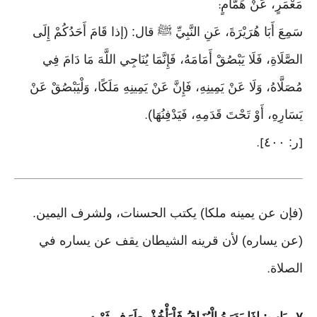
مَعْمَرٍ، عَنْ هَمَّامٍ
:
سَمِعَ أَبَا هُرَيْرَةَ، عَنِ النَّبِيِّ ﷺ قال: (إذا قَامَ أَحَدُكُمْ إِلَى
الصَّلَاةِ، فَلَا يَبْصُقْ أَمَامَهُ، فَإِنَّمَا يُنَاجِي اللَّهَ مَا دَامَ فِي
مُصَلَّاهُ، وَلَا عَنْ يَمِينِهِ، فَإِنَّ عَنْ يَمِينِهِ مَلَكًا، وَلْيَبْصُقْ عَنْ
يَسَارِهِ، أَوْ تَحْتَ قَدَمِهِ، فَيَدْفِنُهَا)
.
ر: ٤٠٠
].
[
(فإن عن يمينه ملكا) يكتب الحسنات، ولشرف اليمين.
(عن يساره) لأن قرينه الشيطان يقف عن يساره في
الصلاة
.