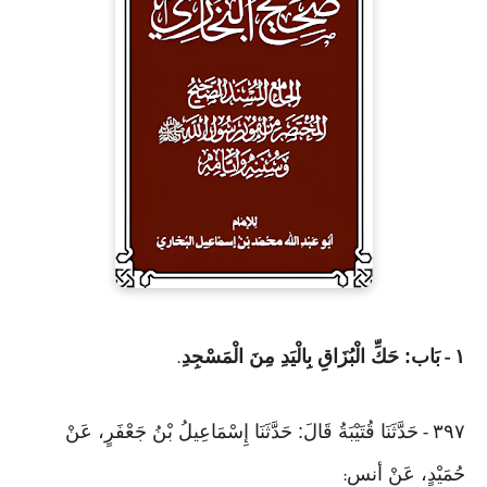
١
بَاب: حَكِّ الْبُزَاقِ بِالْيَدِ مِنَ الْمَسْجِدِ
.
-
٣٩٧
حَدَّثَنَا قُتَيْبَةُ قَالَ: حَدَّثَنَا إِسْمَاعِيلُ بْنُ جَعْفَرٍ، عَنْ
-
حُمَيْدٍ، عَنْ أنس
: