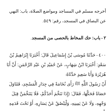
أخرجه مسلم في المساجد ومواضع الصلاة، باب: النهي
عن البصاق في المسجد، رقم: ٥٤٩
.
٢
باب: حك المخاط بالحصى من المسجد
.
-
٤٠٠
حَدَّثَنَا مُوسَى بْنُ إِسْمَاعِيلَ قَالَ: أَخْبَرَنَا إِبْرَاهِيمُ بْنُ
-
سَعْدٍ: أَخْبَرَنَا ابْنُ شِهَابٍ، عَنْ حُمَيْدِ بْنِ عَبْدِ الرَّحْمَنِ: أَنَّ أَبَا
هُرَيْرَةَ وَأَبَا سَعِيدٍ حَدَّثَاهُ
:
أَنّ رَسُولَ اللَّهِ ﷺ رَأَى نُخَامَةً فِي جِدَارِ الْمَسْجِدِ، فَتَنَاوَلَ
حَصَاةً فَحَكَّهَا، فَقَالَ: (إِذَا تَنَخَّمَ أَحَدُكُمْ، فَلَا يَتَنَخَّمَنَّ قِبَلَ
وَجْهِهِ، وَلَا عَنْ يَمِينِهِ، وَلْيَبْصُقْ عَنْ يَسَارِهِ، أَوْ تَحْتَ قَدَمِهِ