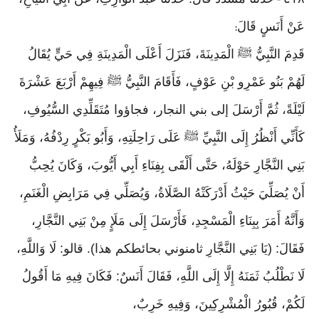
-
عَنْ أَنَسٍ قَالَ
:
قَدِمَ النَّبِيُّ ﷺ الْمَدِينَةَ، فَنَزَلَ أَعْلَى الْمَدِينَةِ فِي حَيٍّ يُقَالُ
لَهُمْ بَنُو عَمْرِو بْنِ عَوْفٍ، فَأَقَامَ النَّبِيُّ ﷺ فِيهِمْ أَرْبَعَ عَشْرَةَ
لَيْلَةً، ثُمَّ أَرْسَلَ إلى بني النجار، فجاؤوا مُتَقَلِّدِي السُّيُوفِ،
كَأَنِّي أَنْظُرُ إِلَى النَّبِيِّ ﷺ عَلَى رَاحِلَتِهِ، وَأَبُو بَكْرٍ رِدْفُهُ، وَمَلَأُ
بَنِي النَّجَّارِ حَوْلَهُ، حَتَّى أَلْقَى بِفِنَاءِ أَبِي أَيُّوبَ، وَكَانَ يُحِبُّ
أَنْ يُصَلِّيَ حَيْثُ أَدْرَكَتْهُ الصَّلَاةُ، وَيُصَلِّي فِي مَرَابِضِ الْغَنَمِ،
وَأَنَّهُ أَمَرَ بِبِنَاءِ الْمَسْجِدِ، فَأَرْسَلَ إِلَى مَلَإٍ مِنْ بَنِي النَّجَّارِ،
فَقَالَ: (يَا بَنِي النَّجَّارِ ثامنوني بحائطكم هذا). قالو: لَا وَاللَّهِ،
لَا نَطْلُبُ ثَمَنَهُ إِلَّا إِلَى اللَّهِ، فَقَالَ أَنَسٌ: فَكَانَ فِيهِ مَا أَقُولُ
لَكُمْ، قُبُورُ الْمُشْرِكِينَ، وَفِيهِ خَرِبٌ،