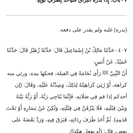
٧
بَاب: إِذَا بَدَرَهُ الْبُزَاقُ فَلْيَأْخُذْ بِطَرَفِ ثَوْبِهِ
.
-
(بدره) غلبه ولم يقدر على دفعه
.
٤٠٧
حَدَّثَنَا مَالِكُ بْنُ إِسْمَاعِيلَ قَالَ: حَدَّثَنَا زُهَيْرٌ قَالَ: حَدَّثَنَا
-
حُمَيْدٌ، عَنْ أَنَسٍ
:
أَنّ النَّبِيَّ ﷺ رَأَى نُخَامَةً فِي القبلة، فحكها بيده، ورئي منه
كراهة، أَوْ رُئِيَ كَرَاهِيَتُهُ لِذَلِكَ، وَشِدَّتُهُ عَلَيْهِ، وَقَالَ: (إن
أحدكم إذا قم فِي صَلَاتِهِ، فَإِنَّمَا يُنَاجِي رَبَّهُ، أَوْ رَبُّهُ بَيْنَهُ
وَبَيْنَ قِبْلَتِهِ، فَلَا يَبْزُقَنَّ فِي قِبْلَتِهِ، وَلَكِنْ عَنْ يَسَارِهِ أَوْ تَحْتَ
قَدَمِهِ). ثُمَّ أَخَذَ طَرَفَ رِدَائِهِ، فَبَزَقَ فِيهِ، وَرَدَّ بَعْضَهُ على
بعض، قال: (أو يفعل هكذا)
.