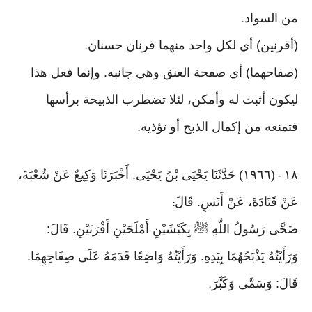
من السواد
.
(أقرنين) أي لكل واحد منهما قرنان حسنان
.
(صفاحهما) أي صفحة العنق وهي جانبه. وإنما فعل هذا
ليكون أثبت له وأمكن، لئلا تضطرب الذبيحة برأسها
فتمنعه من إكمال الذبح أو تؤذيه
.
١٨
(١٩٦٦) حَدَّثَنَا يَحْيَى بْنُ يَحْيَى. أَخْبَرَنَا وَكِيعٌ عَنْ شُعْبَةَ،
-
عَنْ قَتَادَةَ، عَنْ أَنَسٍ. قَالَ
:
ضَحَّى رَسُولُ اللَّهِ ﷺ بِكَبْشَيْنِ أَمْلَحَيْنِ أَقْرَنَيْنِ. قَالَ:
وَرَأَيْتُهُ يَذْبَحُهُمَا بِيَدِهِ. وَرَأَيْتُهُ وَاضِعًا قَدَمَهُ عَلَى صِفَاحِهِمَا.
قَالَ: وَسَمَّى وَكَبَّرَ
.