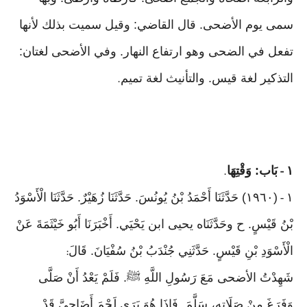
سمى يوم الأضحى. قال القاضي: وقيل سميت بذلك لأنها
تفعل في الضحى وهو ارتفاع النهار. وفي الأضحى لغتان:
التذكير لغة قيس. والتأنيث لغة تميم
.
١
بَاب: وَقْتِهَا
.
-
١
(١٩٦٠) حَدَّثَنَا أَحْمَدُ بْنُ يُونُسَ. حَدَّثَنَا زُهَيْرٌ. حَدَّثَنَا الْأَسْوَدُ
-
بْنُ قَيْسٍ. ح وحَدَّثَنَاه يحيى ابن يَحْيَي. أَخْبَرَنَا أَبُو خَيْثَمَةَ عَنْ
الْأَسْوَدِ بْنِ قَيْسٍ. حَدَّثَنِي جُنْدَبُ بْنُ سُفْيَانَ. قَالَ
:
شَهِدْتُ الأضحى مَعَ رَسُولِ اللَّهِ ﷺ. فَلَمْ يَعْدُ أَنْ صَلَّى
وَفَرَغَ مِنْ صَلَاتِهِ، سَلَّمَ. فَإِذَا هُوَ يَرَى لَحْمَ أَضَاحِيَّ قَدْ