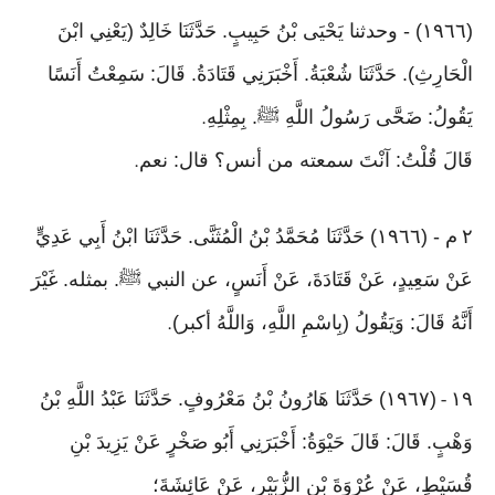
(١٩٦٦) - وحدثنا يَحْيَى بْنُ حَبِيبٍ. حَدَّثَنَا خَالِدٌ (يَعْنِي ابْنَ
الْحَارِثِ). حَدَّثَنَا شُعْبَةُ. أَخْبَرَنِي قَتَادَةُ. قَالَ: سَمِعْتُ أَنَسًا
يَقُولُ: ضَحَّى رَسُولُ اللَّهِ ﷺ. بِمِثْلِهِ
.
قَالَ قُلْتُ: آنْتَ سمعته من أنس؟ قال: نعم
.
٢
م - (١٩٦٦) حَدَّثَنَا مُحَمَّدُ بْنُ الْمُثَنَّى. حَدَّثَنَا ابْنُ أَبِي عَدِيٍّ
عَنْ سَعِيدٍ، عَنْ قَتَادَةَ، عَنْ أَنَسٍ، عن النبي ﷺ. بمثله. غَيْرَ
أَنَّهُ قَالَ: وَيَقُولُ (بِاسْمِ اللَّهِ، وَاللَّهُ أكبر)
.
١٩
(١٩٦٧) حَدَّثَنَا هَارُونُ بْنُ مَعْرُوفٍ. حَدَّثَنَا عَبْدُ اللَّهِ بْنُ
-
وَهْبٍ. قَالَ: قَالَ حَيْوَةُ: أَخْبَرَنِي أَبُو صَخْرٍ عَنْ يَزِيدَ بْنِ
قُسَيْطٍ، عَنْ عُرْوَةَ بْنِ الزُّبَيْرِ، عَنْ عَائِشَةَ؛