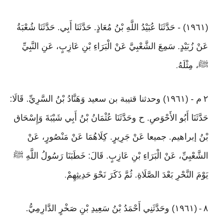
(١٩٦١) - حَدَّثَنَا عُبَيْدُ اللَّهِ بْنُ مُعَاذٍ. حَدَّثَنَا أَبِي. حَدَّثَنَا شُعْبَةُ
عَنْ زُبَيْدٍ. سَمِعَ الشَّعْبِيَّ عَنْ الْبَرَاءِ بْنِ عَازِبٍ، عَنِ النَّبِيِّ
ﷺ، مِثْلَهُ
.
٢
م - (١٩٦١) وحدثنا قتيبة بن سعيد وَهَنَّادُ بْنُ السَّرِيِّ. قَالَا:
حَدَّثَنَا أَبُو الأَحْوَصِ. ح وحَدَّثَنَا عُثْمَانُ بْنُ أَبِي شَيْبَةَ وَإِسْحَاق
بْنُ إبراهيم. جميعا عَنْ جَرِيرٍ. كِلَاهُمَا عَنْ مَنْصُورٍ، عَنْ
الشَّعْبِيِّ، عَنْ الْبَرَاءِ بْنِ عَازِبٍ. قَالَ: خَطَبَنَا رَسُولُ اللَّهِ ﷺ
يَوْمَ النَّحْرِ بَعْدَ الصَّلَاةِ. ثُمَّ ذَكَرَ نَحْوَ حَدِيثِهِمْ
.
٨
(١٩٦١) وحَدَّثَنِي أَحْمَدُ بْنُ سَعِيدِ بْنِ صَخْرٍ الدَّارِمِيُّ.
-