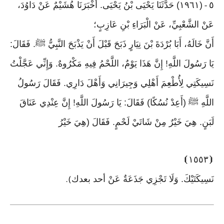
٥
(١٩٦١) حَدَّثَنَا يَحْيَى بْنُ يَحْيَى. أَخْبَرَنَا هُشَيْمٌ عَنْ دَاوُدَ،
-
عَنْ الشَّعْبِيِّ، عَنْ الْبَرَاءِ بْنِ عَازِبٍ؛
أَنَّ خَالَهُ، أَبَا بُرْدَةَ بْنَ نِيَارٍ ذَبَحَ قَبْلَ أَنْ يَذْبَحَ النَّبِيُّ ﷺ. فَقَالَ:
يَا رَسُولَ اللَّهِ! إِنَّ هَذَا يَوْمٌ، اللَّحْمُ فِيهِ مَكْرُوهٌ. وَإِنِّي عَجَّلْتُ
نَسِيكَتِي لِأُطْعِمَ أَهْلِي وَجِيرَانِي وَأَهْلَ دَارِي. فَقَالَ رَسُولُ
اللَّهِ ﷺ (أَعِدْ نُسُكًا) فَقَالَ: يَا رَسُولَ اللَّهِ! إِنَّ عِنْدِي عَنَاقَ
لَبَنٍ. هِيَ خَيْرٌ مِنْ شَاتَيْ لَحْمٍ. فَقَالَ (هِيَ خَيْرُ
⦘
١٥٥٣
⦗
نَسِيكَتَيْكَ. وَلَا تَجْزِي جَذَعَةٌ عَنْ أحد بعدك
).