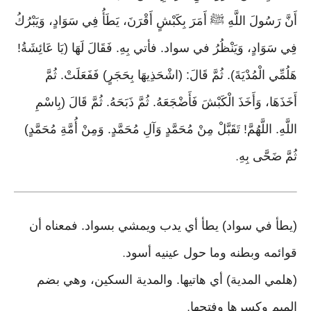
أَنَّ رَسُولَ اللَّهِ ﷺ أَمَرَ بِكَبْشٍ أَقْرَنَ، يَطَأُ فِي سَوَادٍ، وَيَبْرُكُ
فِي سَوَادٍ، وَيَنْظُرُ في سواد. فأتي بِهِ. فَقَالَ لَهَا (يَا عَائِشَةُ!
هَلُمِّي الْمُدْيَةَ). ثُمَّ قَالَ: (اشْحَذِيهَا بِحَجَرٍ) فَفَعَلَتْ. ثُمَّ
أَخَذَهَا، وَأَخَذَ الْكَبْشَ فَأَضْجَعَهُ. ثُمَّ ذَبَحَهُ. ثُمَّ قَالَ (بِاسْمِ
اللَّهِ. اللَّهُمَّ! تَقَبَّلْ مِنْ مُحَمَّدٍ وَآلِ مُحَمَّدٍ. وَمِنْ أُمَّةِ مُحَمَّدٍ)
ثُمَّ ضَحَّى بِهِ
.
(يطأ في سواد) يطأ أي يدب ويمشي بسواد. فمعناه أن
قوائمه وبطنه وما حول عينيه أسود
.
(هلمي المدية) أي هاتيها. والمدية السكين، وهي بضم
الميم وكسرها وفتحها
.