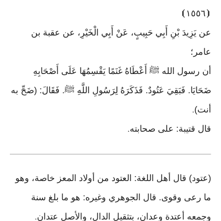
⦘
١٥٥٦
⦗
عن يَزِيدَ بْنِ أَبِي حَبِيبٍ، عَنْ أَبِي الْخَيْرِ، عن عقبة بن
عامر؛
أن رسول الله ﷺ أَعْطَاهُ غَنَمًا يَقْسِمُهَا عَلَى أَصْحَابِهِ
ضَحَايَا. فَبَقِيَ عَتُودٌ. فَذَكَرَهُ لِرَسُولِ اللَّهِ ﷺ. فَقَالَ: (ضَحِّ به
أنت)
.
قال قتيبة: على صحابته
.
(عتود) قال أهل اللغة: العتود من أولاد المعز خاصة، وهو
ما رعى وقوى. قال الجوهري وغيره: هو ما بلغ سنة
وجمعه أعتدة وعدان، بتثقيل الدال، والأصل عتدان
.