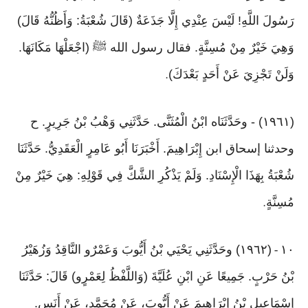
رَسُولَ اللَّهِ! لَيْسَ عِنْدِي إِلَّا جَذَعَةٌ (قَالَ شُعْبَةُ: وَأَظُنُّهُ قَالَ)
وَهِيَ خَيْرٌ مِنْ مُسِنَّةٍ. فقال رسول الله ﷺ (اجْعَلْهَا مَكَانَهَا.
وَلَنْ تَجْزِيَ عَنْ أَحَدٍ بَعْدَكَ)
.
(١٩٦١) - وحَدَّثَنَاه ابْنُ الْمُثَنَّى. حَدَّثَنِي وَهْبُ بْنُ جَرِيرٍ. ح
وحدثنا إسحاق ابن إِبْرَاهِيمَ. أَخْبَرَنَا أَبُو عَامِرٍ الْعَقَدِيُّ. حَدَّثَنَا
شُعْبَةُ بِهَذَا الْإِسْنَادِ. وَلَمْ يَذْكُرِ الشَّكَّ فِي قَوْلِهِ: هِيَ خَيْرٌ مِنْ
مُسِنَّةٍ
.
١٠
(١٩٦٢) وحَدَّثَنِي يَحْيَي بْنُ أَيُّوبَ وَعَمْرٌو النَّاقِدُ وَزُهَيْرُ
-
بْنُ حَرْبٍ. جَمِيعًا عَنِ ابْنِ عُلَيَّةَ (وَاللَّفْظُ لِعَمْرٍو) قَالَ: حَدَّثَنَا
إِسْمَاعِيل بْنُ إِبْرَاهِيمَ عَنْ أَيُّوبَ، عَنْ مُحَمَّدٍ، عَنْ أَنَسٍ.