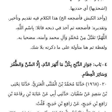
(اشحذيها) أي حدديها
.
(وأخذ الكبش فأضجعه الخ) هذا الكلام فيه تقديم وتأخير.
وتقديره: فأضجعه ثم أخذ في ذبحه قائلا: بِاسْمِ اللَّهِ،
اللَّهُمَّ! تَقَبَّلْ مِنْ مُحَمَّدٍ وَآلِ محمد وأمته، مضحيا به.
ولفظة ثم هنا متأولة على ما ذكرته بلا شك
.
٤
بَاب: جَوَازِ الذَّبْحِ بِكُلِّ مَا أَنْهَرَ الدَّمَ، إِلَّا السِّنَّ وَالظُّفُرَ
-
وَسَائِرَ الْعِظَامِ
.
٢٠
(١٩٦٨) حَدَّثَنَا مُحَمَّدُ بْنُ الْمُثَنَّى الْعَنَزِيُّ. حَدَّثَنَا يَحْيَى
-
بْنُ سَعِيدٍ عَنْ سُفْيَانَ. حَدَّثَنِي أَبِي عَنْ عَبَايَةَ بْنِ رِفَاعَةَ بْنِ
رَافِعِ بْنِ خَدِيجٍ، عَنْ رَافِعِ بْنِ خَدِيجٍ. قُلْتُ
: