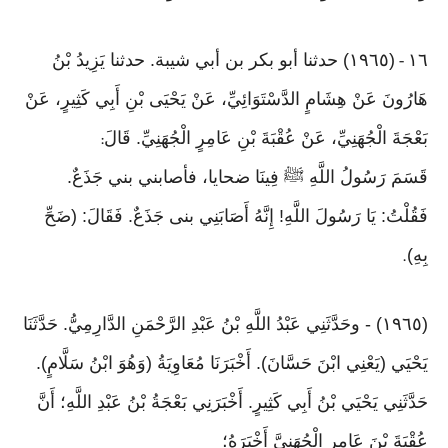
١٦
(١٩٦٥) حدثنا أبو بكر بن أبي شيبة. حدثنا يَزِيدُ بْنُ
-
هَارُونَ عَنْ هِشَامٍ الدَّسْتَوَائِيِّ، عَنْ يَحْيَى بْنِ أَبِي كَثِيرٍ، عَنْ
بَعْجَةَ الْجُهَنِيِّ، عَنْ عُقْبَةَ بْنِ عَامِرٍ الْجُهَنِيِّ. قَالَ
:
قَسَمَ رَسُولُ اللَّهِ ﷺ فِينَا ضحايا، فأصابني بني جَذَعٌ.
فَقُلْتُ: يَا رَسُولَ اللَّهِ! إِنَّهُ أَصَابَنِي بنى جَذَعٌ. فَقَالَ: (ضَحِّ
بِهِ)
.
(١٩٦٥) - وحَدَّثَنِي عَبْدُ اللَّهِ بْنُ عَبْدِ الرَّحْمَنِ الدَّارِمِيُّ. حَدَّثَنَا
يَحْيَي (يَعْنِي ابْنَ حَسَّانَ). أَخْبَرَنَا مُعَاوِيَةُ (وَهُوَ ابْنُ سَلَّامٍ).
حَدَّثَنِي يَحْيَي بْنُ أَبِي كَثِيرٍ. أَخْبَرَنِي بَعْجَةُ بْنُ عَبْدِ اللَّهِ؛ أَنَّ
عُقْبَةَ بْنَ عَامِرٍ الْجُهَنِيَّ أَخْبَرَهُ؛