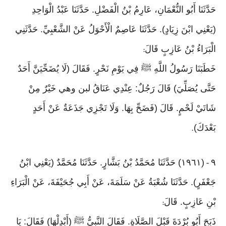
حَدَّثَنَا أَبُو النُّعْمَانِ، عَارِمُ بْنُ الْفَضْلِ. حَدَّثَنَا عَبْدُ الْوَاحِدِ
(يَعْنِي ابْنَ زِيَادٍ). حَدَّثَنَا عَاصِمٌ الْأَحْوَلُ عَنْ الشَّعْبِيِّ. حَدَّثَنِي
الْبَرَاءُ بْنُ عَازِبٍ قَالَ
:
خَطَبَنَا رَسُولُ اللَّهِ ﷺ فِي يَوْمِ نَحْرٍ. فَقَالَ (لَا يُضَحِّيَنَّ أَحَدٌ
حَتَّى يُصَلِّيَ) قَالَ رَجُلٌ: عِنْدِي عَنَاقُ لبن وهي خَيْرٌ مِنْ
شَاتَيْ لَحْمٍ. قَالَ (فَضَحِّ بِهَا. وَلَا تَجْزِي جَذَعَةٌ عَنْ أَحَدٍ
بَعْدَكَ)
.
٩
(١٩٦١) حَدَّثَنَا مُحَمَّدُ بْنُ بَشَّارٍ. حَدَّثَنَا مُحَمَّدٌ (يَعْنِي ابْنُ
-
جَعْفَرٍ). حَدَّثَنَا شُعْبَةُ عَنْ سَلَمَةَ، عَنْ أَبِي جُحَيْفَةَ، عَنْ الْبَرَاءِ
بْنِ عَازِبٍ. قَالَ
:
ذَبَحَ أَبُو بُرْدَةَ قَبْلَ الصَّلَاةِ. فَقَالَ النَّبِيُّ ﷺ (أَبْدِلْهَا) فَقَالَ: يَا