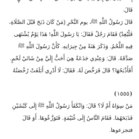
قَالَ
:
قَالَ رَسُولُ اللَّهِ ﷺ، يوم النَّحْرِ (مَنْ كَانَ ذَبَحَ قَبْلَ الصَّلَاةِ،
فَلْيُعِدْ) فَقَامَ رَجُلٌ فَقَالَ: يَا رَسُولَ اللَّهِ! هَذَا يَوْمٌ يُشْتَهَى
فِيهِ اللَّحْمُ. وَذَكَرَ هَنَةً مِنْ جِيرَانِهِ. كَأَنَّ رَسُولَ اللَّهِ ﷺ
صَدَّقَهُ. قَالَ: وَعِنْدِي جَذَعَةٌ هِيَ أَحَبُّ إِلَيَّ مِنْ شَاتَيْ لَحْمٍ.
أَفَأَذْبَحُهَا؟ قَالَ فَرَخَّصَ لَهُ. فَقَالَ: لَا أَدْرِي أَبَلَغَتْ رُخْصَتُهُ
⦘
١٥٥٥
⦗
مَنْ سِوَاهُ أَمْ لَا؟ قَالَ: وَانْكَفَأَ رَسُولُ اللَّهِ ﷺ إِلَى كَبْشَيْنِ
فَذَبَحَهُمَا. فَقَامَ النَّاسُ إِلَى غُنَيْمَةٍ. فَتَوَزَّعُوهَا. أَوَ قَالَ
فتجزعوها
.