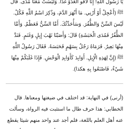
يَا رَسُولَ اللَّهِ! إِنَّا لَاقُو الْعَدُوِّ غَدًا. وَلَيْسَتْ مَعَنَا مُدًى. قَالَ
ﷺ (أَعْجِلْ أَوْ أَرْنِي. مَا أَنْهَرَ الدَّمَ، وَذُكِرَ اسْمُ اللَّهِ فَكُلْ.
لَيْسَ السِّنَّ وَالظُّفُرَ. وَسَأُحَدِّثُكَ. أَمَّا السِّنُّ فَعَظْمٌ. وَأَمَّا
الظُّفُرُ فَمُدَى الْحَبَشَةِ) قَالَ: وَأَصَبْنَا نَهْبَ إِبِلٍ وَغَنَمٍ. فَنَدَّ
مِنْهَا بَعِيرٌ. فَرَمَاهُ رَجُلٌ بِسَهْمٍ فَحَبَسَهُ. فَقَالَ رَسُولُ اللَّهِ
ﷺ (إِنَّ لِهَذِهِ الْإِبِلِ. أَوَابِدَ كَأَوَابِدِ الْوَحْشِ. فَإِذَا غَلَبَكُمْ مِنْهَا
شَيْءٌ، فَاصْنَعُوا بِهِ هكذا)
.
(أرنى) في النهاية: قد اختلف في ضيغتها ومعناها. قال
الخطابي: هذا حرف طال ما استثبت فيه الرواة، وسألت
عنه أهل العلم باللغة، فلم أجد عند واحد منهم شيئا يقطع