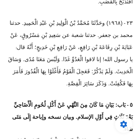
أَفَنَذْبَحُ بِالْقَصَبِ
.
٢٣
(١٩٦٨) وحَدَّثَنَا مُحَمَّدُ بْنُ الْوَلِيدِ بْنِ عَبْدِ الْحَمِيدِ. حدثنا
-
محمد بن جعفر. حدثنا شعبة عن سَعِيدِ بْنِ مَسْرُوقٍ، عَنْ
عَبَايَةَ بْنِ رِفَاعَةَ بْنِ رَافِعٍ، عَنْ رَافِعِ بْنِ خَدِيجٍ؛ أَنَّهُ قال
:
يا رسول الله! إنا لاقوا الْعَدُوِّ غَدًا. وَلَيْسَ مَعَنَا مُدًى. وَسَاقَ
الْحَدِيثَ. وَلَمْ يَذْكُرْ: فَعَجِلَ الْقَوْمُ فَأَغْلَوْا بِهَا الْقُدُورَ فَأَمَرَ
بِهَا فَكُفِئَتْ. وَذَكَرَ سَائِرَ الْقِصَّةِ
.
٥
بَاب: بَيَانِ مَا كَانَ مِنَ النَّهْيِ عَنْ أَكْلِ لُحُومِ الْأَضَاحِيِّ
-
بَعْدَ ثَلَاثٍ فِي أَوَّلِ الإسلام. وبيان نسخه وإباحة إِلَى مَتَى
شَاءَ
.