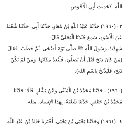
اللَّهِ. كَحَدِيثِ أَبِي الْأَحْوَصِ
.
٣
(١٩٦٠) حَدَّثَنَا عُبَيْدُ اللَّهِ بْنُ مُعَاذٍ. حَدَّثَنَا أَبِي. حَدَّثَنَا شُعْبَةُ
-
عَنْ الْأَسْوَدِ، سَمِعَ جُنْدَبًا الْبَجَلِيَّ قَالَ
:
شَهِدْتُ رَسُولَ اللَّهِ ﷺ صَلَّى يَوْمَ أَضْحًى. ثُمَّ خَطَبَ، فَقَالَ
(مَنْ كَانَ ذَبَحَ قَبْلَ أَنْ يُصَلِّيَ، فَلْيُعِدْ مَكَانَهَا. وَمَنْ لَمْ يَكُنْ
ذَبَحَ، فَلْيَذْبَحْ بِاسْمِ الله)
.
(١٩٦٠) - حَدَّثَنَا مُحَمَّدُ بْنُ الْمُثَنَّى وَابْنُ بَشَّارٍ. قَالَا: حَدَّثَنَا
مُحَمَّدُ بْنُ جَعْفَرٍ. حَدَّثَنَا شُعْبَةُ، بِهَذَا الإسناد، مثله
.
٤
(١٩٦١) وحَدَّثَنَا يَحْيَى بْنُ يَحْيَى. أَخْبَرَنَا خَالِدُ بْنُ عَبْدِ اللَّهِ
-