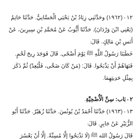
١٢
(١٩٦٢) وحَدَّثَنِي زِيَادُ بْنُ يَحْيَي الْحَسَّانِيُّ. حَدَّثَنَا حَاتِمٌ
-
(يَعْنِي ابْنَ وَرْدَانَ). حَدَّثَنَا أَيُّوبُ عَنْ مُحَمَّدِ بْنِ سِيرِينَ، عَنْ
أَنَسِ بْنِ مَالِكٍ. قَالَ
:
خَطَبَنَا رَسُولُ اللَّهِ ﷺ يَوْمَ أَضْحًى. قَالَ فَوَجَدَ رِيحَ لَحْمٍ.
فَنَهَاهُمْ أَنْ يَذْبَحُوا. قَالَ: (مَنْ كَانَ ضَحَّى، فَلْيُعِدْ) ثُمَّ ذَكَرَ
بِمِثْلِ حَدِيثِهِمَا
.
٢
بَاب: سِنِّ الْأُضْحِيَّةِ
.
-
١٣
(١٩٦٣) حَدَّثَنَا أَحْمَدُ بْنُ يُونُسَ. حَدَّثَنَا زُهَيْرٌ. حَدَّثَنَا أَبُو
-
الزُّبَيْرِ عَنْ جَابِرٍ. قَالَ
:
قَالَ رَسُولُ الله ﷺ (لَا تَذْبَحُوا إِلَّا مُسِنَّةً. إِلَّا أَنْ يَعْسُرَ