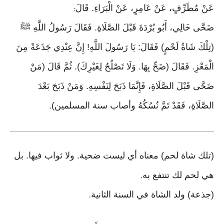
عَنْ مُطَرِّفٍ، عَنْ عَامِرٍ، عَنْ الْبَرَاءِ. قَالَ
:
ضَحَّى خَالِي، أَبُو بُرْدَةَ قَبْلَ الصَّلَاةِ. فَقَالَ رَسُولُ اللَّهِ ﷺ
(تِلْكَ شَاةُ لَحْمٍ) فَقَالَ: يَا رَسُولَ اللَّهِ! إِنَّ عِنْدِي جَذَعَةً مِنَ
الْمَعْزِ. فَقَالَ (ضَحِّ بِهَا. وَلَا تَصْلُحُ لِغَيْرِكَ). ثُمَّ قَالَ (مَنْ
ضَحَّى قَبْلَ الصَّلَاةِ، فَإِنَّمَا ذَبَحَ لِنَفْسِهِ. وَمَنْ ذَبَحَ بَعْدَ
الصَّلَاةِ، فَقَدْ تَمَّ نُسُكُهُ وأصاب سنة المسلمين)
.
(تلك شاة لحم) معناه أي ليست ضحية. ولا ثواب فيها. بل
هي لحم لك تنتفع به
.
(جذعة) ولد الشاة في السنة الثانية
.