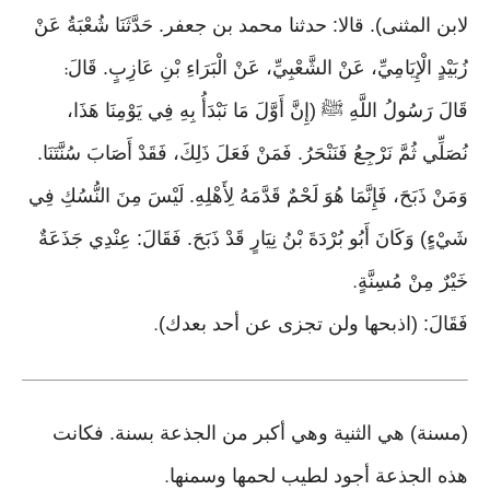
لابن المثنى). قالا: حدثنا محمد بن جعفر. حَدَّثَنَا شُعْبَةُ عَنْ
زُبَيْدٍ الْإِيَامِيِّ، عَنْ الشَّعْبِيِّ، عَنْ الْبَرَاءِ بْنِ عَازِبٍ. قَالَ
:
قَالَ رَسُولُ اللَّهِ ﷺ (إِنَّ أَوَّلَ مَا نَبْدَأُ بِهِ فِي يَوْمِنَا هَذَا،
نُصَلِّي ثُمَّ نَرْجِعُ فَنَنْحَرُ. فَمَنْ فَعَلَ ذَلِكَ، فَقَدْ أَصَابَ سُنَّتَنَا.
وَمَنْ ذَبَحَ، فَإِنَّمَا هُوَ لَحْمٌ قَدَّمَهُ لِأَهْلِهِ. لَيْسَ مِنَ النُّسُكِ فِي
شَيْءٍ) وَكَانَ أَبُو بُرْدَةَ بْنُ نِيَارٍ قَدْ ذَبَحَ. فَقَالَ: عِنْدِي جَذَعَةٌ
خَيْرٌ مِنْ مُسِنَّةٍ
.
فَقَالَ: (اذبحها ولن تجزى عن أحد بعدك)
.
(مسنة) هي الثنية وهي أكبر من الجذعة بسنة. فكانت
هذه الجذعة أجود لطيب لحمها وسمنها
.