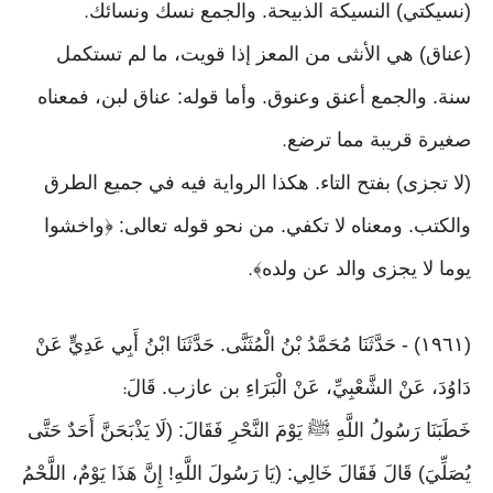
(نسيكتي) النسيكة الذبيحة. والجمع نسك ونسائك
.
(عناق) هي الأنثى من المعز إذا قويت، ما لم تستكمل
سنة. والجمع أعنق وعنوق. وأما قوله: عناق لبن، فمعناه
صغيرة قريبة مما ترضع
.
(لا تجزى) بفتح التاء. هكذا الرواية فيه في جميع الطرق
والكتب. ومعناه لا تكفي. من نحو قوله تعالى: ﴿واخشوا
يوما لا يجزى والد عن ولده﴾
.
(١٩٦١) - حَدَّثَنَا مُحَمَّدُ بْنُ الْمُثَنَّى. حَدَّثَنَا ابْنُ أَبِي عَدِيٍّ عَنْ
دَاوُدَ، عَنْ الشَّعْبِيِّ، عَنْ الْبَرَاءِ بن عازب. قَالَ
:
خَطَبَنَا رَسُولُ اللَّهِ ﷺ يَوْمَ النَّحْرِ فَقَالَ: (لَا يَذْبَحَنَّ أَحَدٌ حَتَّى
يُصَلِّيَ) قَالَ فَقَالَ خَالِي: (يَا رَسُولَ اللَّهِ! إِنَّ هَذَا يَوْمٌ، اللَّحْمُ