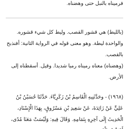
فرميناه بالنبل حتى وهضناه
.
(بالليط) هي قشور القصب. وليط كل شيء قشوره.
والواحدة ليطة. وهو معنى قوله في الرواية الثانية: أفنذبح
بالقصب
.
(وهضناه) معناه رميناه رميا شديدا. وقيل. أسقطناه إلى
الأرض
.
(١٩٦٨) - وحَدَّثَنِيهِ الْقَاسِمُ بْنُ زَكَرِيَّاءَ. حَدَّثَنَا حُسَيْنُ بْنُ
عَلِيٍّ عَنْ زَائِدَةَ، عَنْ سَعِيدِ بْنِ مَسْرُوقٍ، بِهَذَا الْإِسْنَادِ،
الْحَدِيثَ إِلَى آخِرِهِ بِتَمَامِهِ. وَقَالَ فِيهِ: وَلَيْسَتْ مَعَنَا مُدًى،