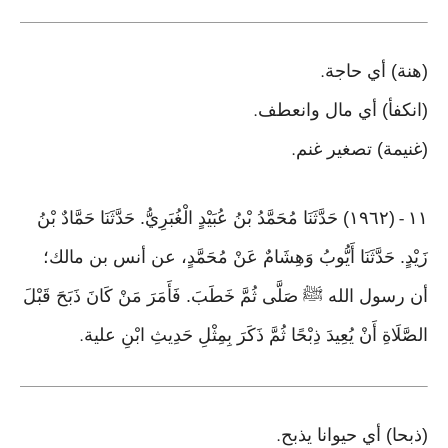
(هنة) أي حاجة
.
(انكفأ) أي مال وانعطف
.
(غنيمة) تصغير غنم
.
١١
(١٩٦٢) حَدَّثَنَا مُحَمَّدُ بْنُ عُبَيْدٍ الْغُبَرِيُّ. حَدَّثَنَا حَمَّادٌ بْنُ
-
زَيْدٍ. حَدَّثَنَا أَيُّوبُ وَهِشَامٌ عَنْ مُحَمَّدٍ، عن أنس بن مالك؛
أن رسول الله ﷺ صَلَّى ثُمَّ خَطَبَ. فَأَمَرَ مَنْ كَانَ ذَبَحَ قَبْلَ
الصَّلَاةِ أَنْ يُعِيدَ ذِبْحًا ثُمَّ ذَكَرَ بِمِثْلِ حَدِيثِ ابْنِ علية
.
(ذبحا) أي حيوانا يذبح
.