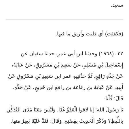
سعيد
.
(فكفئت) أي قلبت وأريق ما فيها
.
٢٢
(١٩٦٨) وحدثنا ابن أبي عمر. حدثنا سفيان عن
-
إِسْمَاعِيلَ بْنِ مُسْلِمٍ، عَنْ سَعِيدِ بْنِ مَسْرُوقٍ، عَنْ عَبَايَةَ،
عَنْ جَدِّهِ رَافِعٍ. ثُمَّ حَدَّثَنِيهِ عمر ابن سَعِيدِ بْنِ مَسْرُوقٍ عَنْ
أَبِيهِ، عَنْ عَبَايَةَ بن رفاعة بن رافع ابن خَدِيجٍ، عَنْ جَدِّهِ.
قَالَ: قُلْنَا
:
يَا رَسُولَ الله! إنا لاقوا الْعَدُوِّ غَدًا. وَلَيْسَ مَعَنَا مُدًى. فَنُذَكِّي
بِاللِّيطِ؟ وَذَكَرَ الْحَدِيثَ بِقِصَّتِهِ. وَقَالَ: فَنَدَّ عَلَيْنَا بَعِيرٌ منها.