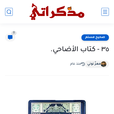
0
صحيح مسلم
٣٥ - كتاب الأضاحي.
معزّ نوني
منذ عام