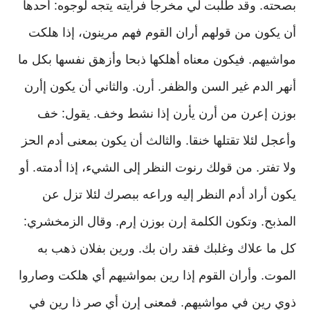
بصحته. وقد طلبت لي مخرجا فرأيته يتجه لوجوه: أحدها
أن يكون من قولهم أران القوم فهم مرينون، إذا هلكت
مواشيهم. فيكون معناه أهلكها ذبحا وأزهق نفسها بكل ما
أنهر الدم غير السن والظفر. أرن. والثاني أن يكون إأرن
بوزن إعرن من أرن يأرن إذا نشط وخف. يقول: خف
وأعجل لئلا تقتلها خنقا. والثالث أن يكون بمعنى أدم الحز
ولا تفتر. من قولك رنوت النظر إلى الشيء، إذا أدمته. أو
يكون أراد أدم النظر إليه وراعه ببصرك لئلا تزل عن
المذبح. وتكون الكلمة إرن بوزن إرم. وقال الزمخشري:
كل ما علاك وغلبك فقد ران بك. ورين بفلان ذهب به
الموت. وأران القوم إذا رين بمواشيهم أي هلكت وصاروا
ذوي رين في مواشيهم. فمعنى إرن أي صر ذا رين في