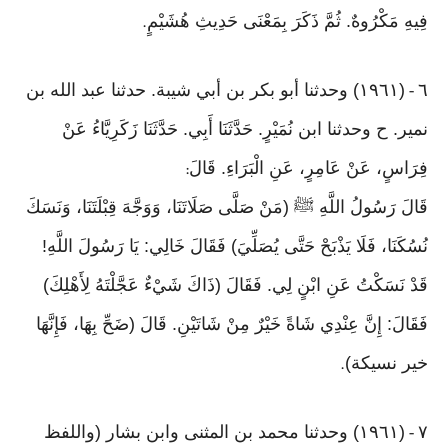
فِيهِ مَكْرُوهٌ. ثُمَّ ذَكَرَ بِمَعْنَى حَدِيثِ هُشَيْمٍ
.
٦
(١٩٦١) وحدثنا أبو بكر بن أبي شيبة. حدثنا عبد الله بن
-
نمير. ح وحدثنا ابن نُمَيْرٍ. حَدَّثَنَا أَبِي. حَدَّثَنَا زَكَرِيَّاءُ عَنْ
فِرَاسٍ، عَنْ عَامِرٍ، عَنِ الْبَرَاءِ. قَالَ
:
قَالَ رَسُولُ اللَّهِ ﷺ (مَنْ صَلَّى صَلَاتَنَا، وَوَجَّهَ قِبْلَتَنَا، وَنَسَكَ
نُسُكَنَا، فَلَا يَذْبَحْ حَتَّى يُصَلِّيَ) فَقَالَ خَالِي: يَا رَسُولَ اللَّهِ!
قَدْ نَسَكْتُ عَنِ ابْنٍ لِي. فَقَالَ (ذَاكَ شَيْءٌ عَجَّلْتَهُ لِأَهْلِكَ)
فَقَالَ: إِنَّ عِنْدِي شَاةً خَيْرٌ مِنْ شَاتَيْنِ. قَالَ (ضَحِّ بِهَا، فَإِنَّهَا
خير نسيكة)
.
٧
(١٩٦١) وحدثنا محمد بن المثنى وابن بشار (واللفظ
-