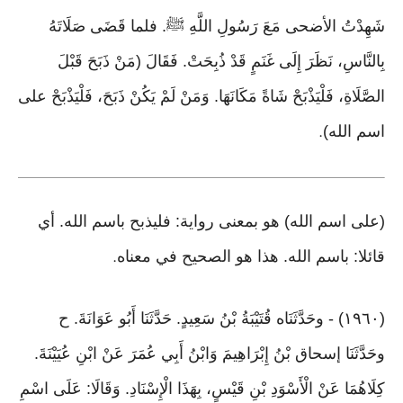
شَهِدْتُ الأضحى مَعَ رَسُولِ اللَّهِ ﷺ. فلما قَضَى صَلَاتَهُ
بِالنَّاسِ، نَظَرَ إِلَى غَنَمٍ قَدْ ذُبِحَتْ. فَقَالَ (مَنْ ذَبَحَ قَبْلَ
الصَّلَاةِ، فَلْيَذْبَحْ شَاةً مَكَانَهَا. وَمَنْ لَمْ يَكُنْ ذَبَحَ، فَلْيَذْبَحْ على
اسم الله)
.
(على اسم الله) هو بمعنى رواية: فليذبح باسم الله. أي
قائلا: باسم الله. هذا هو الصحيح في معناه
.
(١٩٦٠) - وحَدَّثَنَاه قُتَيْبَةُ بْنُ سَعِيدٍ. حَدَّثَنَا أَبُو عَوَانَةَ. ح
وحَدَّثَنَا إسحاق بْنُ إِبْرَاهِيمَ وَابْنُ أَبِي عُمَرَ عَنْ ابْنِ عُيَيْنَةَ.
كِلَاهُمَا عَنْ الْأَسْوَدِ بْنِ قَيْسٍ، بِهَذَا الْإِسْنَادِ. وَقَالَا: عَلَى اسْمِ