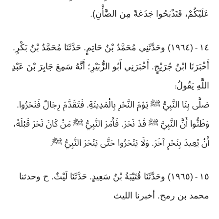
عَلَيْكُمْ، فَتَذْبَحُوا جَذَعَةً مِنَ الضَّأْنِ)
.
١٤
(١٩٦٤) وحَدَّثَنِي مُحَمَّدُ بْنُ حَاتِمٍ. حَدَّثَنَا مُحَمَّدُ بْنُ بَكْرٍ.
-
أَخْبَرَنَا ابْنُ جُرَيْجٍ. أَخْبَرَنِي أَبُو الزُّبَيْرِ؛ أَنَّهُ سَمِعَ جَابِرَ بْنَ عَبْدِ
اللَّهِ يَقُولُ
:
صَلَّى بِنَا النَّبِيُّ ﷺ يَوْمَ النَّحْرِ بِالْمَدِينَةِ. فَتَقَدَّمَ رِجَالٌ فَنَحَرُوا.
وَظَنُّوا أَنَّ النَّبِيَّ ﷺ قَدْ نَحَرَ. فَأَمَرَ النَّبِيُّ ﷺ مَنْ كَانَ نَحَرَ قَبْلَهُ،
أَنْ يُعِيدَ بِنَحْرٍ آخَرَ. وَلَا يَنْحَرُوا حَتَّى يَنْحَرَ النَّبِيُّ ﷺ
.
١٥
(١٩٦٥) وحَدَّثَنَا قُتَيْبَةُ بْنُ سَعِيدٍ. حَدَّثَنَا لَيْثٌ. ح وحدثنا
-
محمد بن رمح. أخبرنا الليث