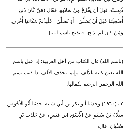
ذُبِحَتْ، قَبْلَ أَنْ يَفْرُغَ مِنْ صَلَاتِهِ. فَقَالَ (مَنْ كَانَ ذَبَحَ
أُضْحِيَّتَهُ قَبْلَ أَنْ يُصَلِّيَ - أَوْ نُصَلِّيَ - فَلْيَذْبَحْ مَكَانَهَا أُخْرَى.
وَمَنْ كان لم يذبح، فليذبح باسم الله)
.
(باسم الله) قال الكتاب من أهل العربية: إذا قيل باسم
الله تعين كتبه بالألف. وإنما تحذف الألف إذا كتب بسم
الله الرحمن الرحيم بكمالها
.
٢
(١٩٦٠) وحدثنا أبو بكر بن أبي شيبة. حدثنا أَبُو الْأَحْوَصِ
-
سَلَّامُ بْنُ سُلَيْمٍ عَنْ الْأَسْوَدِ ابن قَيْسٍ، عَنْ جُنْدَبِ بْنِ
سُفْيَانَ. قَالَ
: