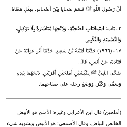
أَنَّ رَسُولَ اللَّهِ ﷺ قَسَمَ ضَحَايَا بَيْنَ أَصْحَابِهِ. بِمِثْلِ مَعْنَاهُ
.
٣
بَاب: اسْتِحْبَابِ الضَّحِيَّةِ، وَذَبْحِهَا مُبَاشَرَةً بِلَا تَوْكِيلٍ،
-
وَالتَّسْمِيَةِ وَالتَّكْبِيرِ
.
١٧
(١٩٦٦) حَدَّثَنَا قُتَيْبَةُ بْنُ سَعِيدٍ. حَدَّثَنَا أَبُو عَوَانَةَ عَنْ
-
قَتَادَةَ، عَنْ أَنَسٍ، قَالَ
:
ضَحَّى النَّبِيُّ ﷺ بِكَبْشَيْنِ أَمْلَحَيْنِ أَقْرَنَيْنِ. ذَبَحَهُمَا بِيَدِهِ
وَسَمَّى وَكَبَّرَ. وَوَضَعَ رجله على صفاحهما
.
(أملحين) قال ابن الأعرابي وغيره: الأملح هو الأبيض
الخالص البياض. وقال الأصمعي: هو الأبيض ويشوبه شيء