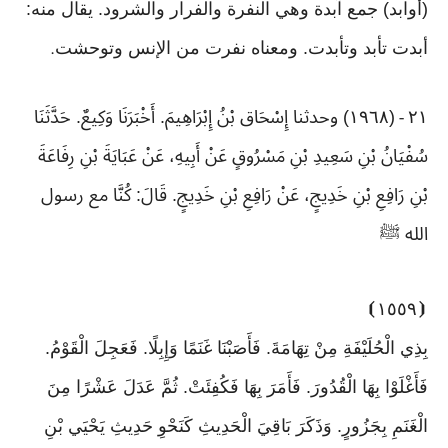
(أوابد) جمع آبدة وهي النفرة والفرار والشرود. يقال منه:
أبدت تأبد وتأبدت. ومعناه نفرت من الإنس وتوحشت
.
٢١
(١٩٦٨) وحدثنا إِسْحَاق بْنُ إِبْرَاهِيمَ. أَخْبَرَنَا وَكِيعٌ. حَدَّثَنَا
-
سُفْيَانُ بْنِ سَعِيدِ بْنِ مَسْرُوقٍ عَنْ أَبِيهِ، عَنْ عَبَايَةَ بْنِ رِفَاعَةَ
بْنِ رَافِعِ بْنِ خَدِيجٍ، عَنْ رَافِعِ بْنِ خَدِيجٍ. قَالَ: كُنَّا مع رسول
الله ﷺ
⦘
١٥٥٩
⦗
بِذِي الْحُلَيْفَةِ مِنْ تِهَامَةَ. فَأَصَبْنَا غَنَمًا وَإِبِلًا. فَعَجِلَ الْقَوْمُ.
فَأَغْلَوْا بِهَا الْقُدُورَ. فَأَمَرَ بِهَا فَكُفِئَتْ. ثُمَّ عَدَلَ عَشْرًا مِنَ
الْغَنَمِ بِجَزُورٍ. وَذَكَرَ بَاقِيَ الْحَدِيثِ كَنَحْوِ حَدِيثِ يَحْيَي بْنِ