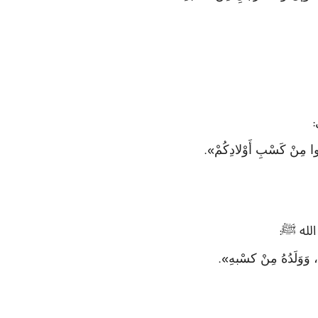
:
ُوا مِنْ كَسْبِ أَوْلادِكُمْ
».
الله ﷺ
:
 وَوَلَدُهُ مِنْ كسْبهِ
».