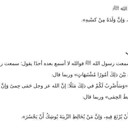
الله ﷺ
:
 وَإنَّ وَلَدَهُ مِنْ كسْبهِ
».
سمعت رسول الله ﷺ فوالله لا أسمع بعده أحدًا يقول: سمعت 
وَإنَّ بَيْنَ ذلِكَ أمُورًا مُشْتَبهَاتٍ» وربما قال
:
ل: «وَسَأَضْرِبُ لَكُمْ في ذلِكَ مَثَلًا: إنَّ الله عز وجل حَمَى حِمىً وَإنَّ 
خَالِطَ الحِمَى» وربما قال
:
يُرْتَعَ فِيهِ، وَإنَّ مَنْ يُخَالِطِ الرِّيبَةَ يُوشِكُ أَنْ يَجْسُرَ
».