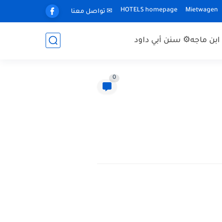
HOTELS homepage
Mietwagen
✉ تواصل معنا
بن ماجه
⚙ سنن أبي داود
0