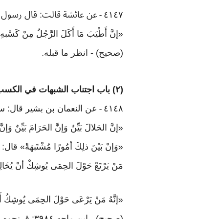
٤١٤٧
عن عائشة قالت: قال رسول 
-
إنَّ أَطْيَبَ مَا أَكَلَ الرَّجُلُ مِنْ كَسْبهِ،
«
(صحيح) - انظر ما قبله
.
(٢) باب اجتناب الشبهات في الكسب
٤١٤٨
عن النعمان بن بشير قال: 
-
إنَّ الحَلالَ بَيِّنٌ وَإنَّ الحَرَامَ بَيِّنٌ 
«
وَإنْ بَيْنَ ذلِكَ أمُورًا مُشْتَبهَةً» قا
«
مَنْ يَرْتَعْ حَوْلَ الحِمَى يُوشِكْ أنْ يُ
إنَّهُ مَنْ يَرْعَى حَوْلَ الحِمَى يُوشِكُ أَنْ 
«
(صحيح) - ابن ماجه ٣٩٨٤: ق نحوه