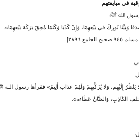
 رسول الله ﷺ
:
َدَقَا وَبَيَّنَا بُورِكَ في بَيْعِهِمَا، وَإِنْ كَذَبَا وَكَتَمَا مُحِقَ بَرَكَة بَيْعِهِمَا
».
.
ل
:
امَةِ، وَلا يَنْظُرُ إِلَيْهِم، وَلا يُزَكِّيهِمْ وَلَهُمْ عَذَاب أَلِيمٌ» فقرأها
الحَلفِ الكَاذِبِ، وَالمَنَّانُ عَطَاءه
».
ل
: