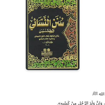
الله ﷺ
:
 وَإنَّ وَلَدَ الرَّجُلِ مِنْ كَسْبهِ
».