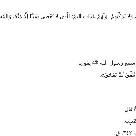
ةِ، وَلا يُزَكِّيهِمْ، وَلَهُمْ عَذَاب أَلِيمٌ؛ الَّذي لا يُعْطِي شَيْئًا إلَّا مَنَّهُ، وَالمُس
ه سمع رسول الله ﷺ يقول
:
ُنَفِّقُ ثُمَّ يَمْحَقُ
».
 قال
:
َسْبِ
».
 ق
.