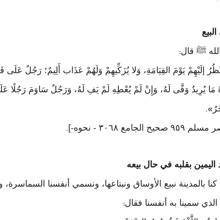
لله ﷺ قال
:
ُرُ إلَيْهِمْ يَوْمَ القِيَامَةِ، وَلا يُزَكِّيهِمْ وَلَهُمْ عَذَاب أَلِيمٌ؛ رَجُلٌ عَلَى
اهُ مَا يُرِيدُ وَفَّى لَهُ، وَإِنْ لَمْ يُعْطِهِ لَمْ يَفِ لَهُ، وَرَجُلٌ سَاوَمَ رَجُلًا ع
َرُ
».
.
ا بالمدينة نبيع الأوساق ونبتاعها، ونسمي أنفسنا السماسرة، و
الذي سمينا به أنفسنا فقال
: