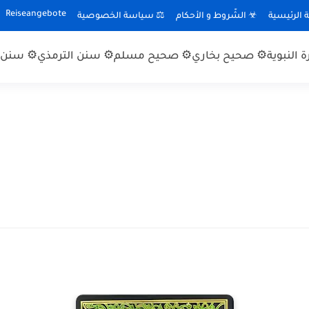
Reiseangebote
الرئيسية
☣ الشّروط و الأحكام
⚖ سياسة الخصوصية
 النبوية
⚙ صحيح بخاري
⚙ صحيح مسلم
⚙ سنن الترمذي
⚙ سنن ا