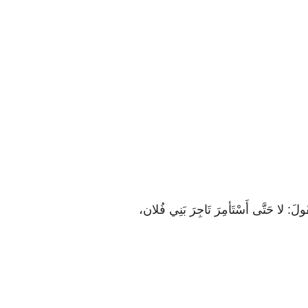
َقُولَ: لا حَتَّى أَسْتَأمِرَ تَاجِرَ بَنِي فُلان،