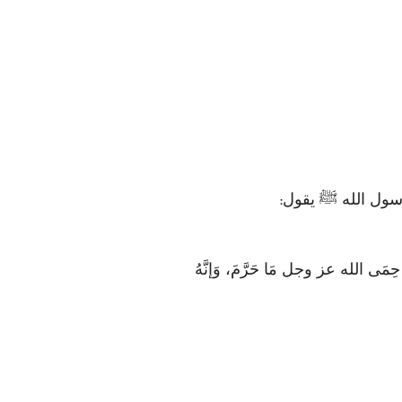
رسول الله ﷺ يقول
:
حِمَى الله عز وجل مَا حَرَّمَ، وَإنَّهُ