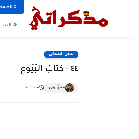
⚙ الصفحة 
⚙ السيرة
سنن النسائي
٤٤ - كتابُ البُيُوع
معزّ نوني
منذ عام