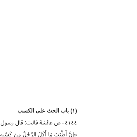
(١) باب الحث على الكسب
٤١٤٤
عن عائشة قالت: قال رسول 
-
إنَّ أَطْيَبَ مَا أَكَلَ الرَّجُلُ مِنْ كَسْبهِ،
«