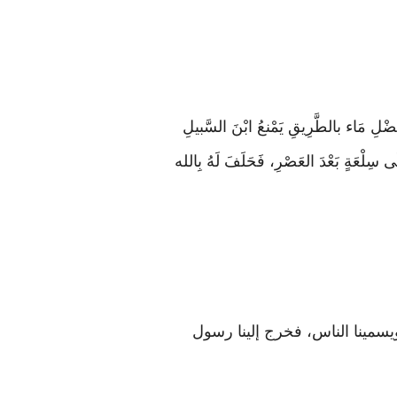
 فَضْلِ مَاء بالطَّرِيقِ يَمْنعُ ابْنَ السَّبيلِ
َلَى سِلْعَةٍ بَعْدَ العَصْرِ، فَحَلَفَ لَهُ بِالله
يسمينا الناس، فخرج إلينا رسول