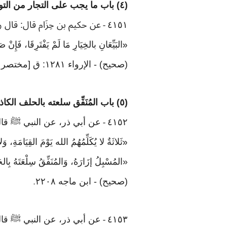
(٤) باب ما يجب على التجار من التوقية في مبايعتهم
٤١٥١
عن حكيم بن حِزَام قال: قال
-
البَيِّعَانِ بالخِيَارِ مَا لَمْ يَفْتَرِقَا، فَإِنْ ص
«
(صحيح) - الإرواء ١٢٨١: ق [مختصر مسلم ٩٤٥ صحيح الجامع ٢٨٩٦]
(٥) باب المُنَفِّق سلعته بالحلف الكاذب
٤١٥٢
عن أبي ذر، عن النبي ﷺ قا
-
ثَلاثَةٌ لا يُكَلِّمُهُمُ الله يَوْمَ القِيَ
«
«المُسْبِلُ إزَارَهُ، وَالمُنَفِّقُ سِلْعَتَهُ بِ
(صحيح) - ابن ماجه ٢٢٠٨
.
٤١٥٣
عن أبي ذر، عن النبي ﷺ قا
-