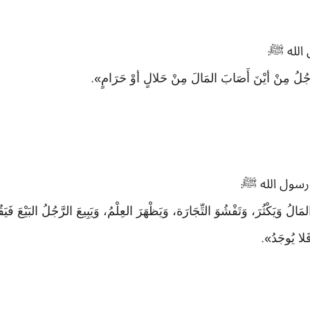
 الله ﷺ
:
َجُلُ مِنْ أيْنَ أَصَابَ المَالَ مِنْ حَلالٍ أوْ حَرَامٍ
».
رسول الله ﷺ
:
الُ وَيَكْثُرَ، وَتَفْشُوَ التِّجَارَة، وَيَظْهَرَ العِلْمُ، وَيَبِيعَ الرَّجُلُ البَيْعَ فَي
لا يُوجَدُ
».