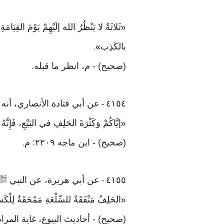
ثَلاثَةٌ لا يَنْظُرُ الله إلَيْهِمْ يَوْمَ القِيَامَ
«
بالكَذِب
».
(صحيح) - م، انظر ما قبله
.
٤١٥٤
عن أبي قتادة الأنصاري، أن
-
إيَّاكُمْ وَكَثْرَةَ الحَلِفِ في البَيْعِ، فَإِنَّهُ ي
«
(صحيح) - ابن ماجه ٢٢٠٩: م
.
٤١٥٥
عن أبي هريرة، عن النبي ﷺ
-
الحَلِفُ مَنْفَقَةٌ للسِّلْعَةِ مَمْحَقَةٌ لِلْك
«
(صحيح) - أحاديث البيوع، غاية المرام ٣٤٢: