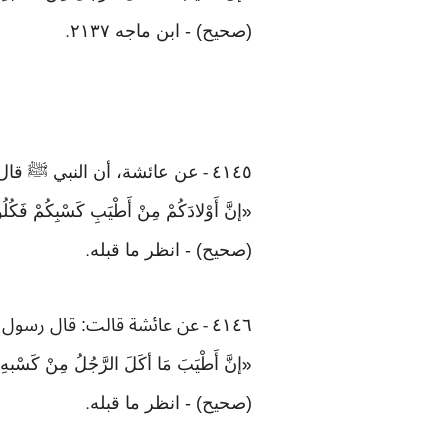
(صحيح) - ابن ماجه ٢١٣٧
.
٤١٤٥
عن عائشة، أن النبي ﷺ قال
-
إنَّ أَوْلادَكُمْ مِنْ أَطْيَبِ كَسْبِكُمْ فَكُل
«
(صحيح) - انظر ما قبله
.
٤١٤٦
عن عائشة قالت: قال رسول 
-
إنَّ أَطْيَبَ مَا أكَلَ الرَّجُلُ مِنْ كَسْبهِ،
«
(صحيح) - انظر ما قبله
.