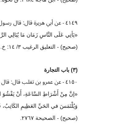
.
٤١٤٩
عن أبي هريرة قال: قال رسول
-
يَأتِي عَلَى النَّاسِ زَمَان مَا يُبَالِي الرّ
«
(صحيح) - التعليق الرغيب ٣/ ١٤: خ
.
(٣) باب التجارة
٤١٥٠
عن عمرو بن تغلب قال: قال 
-
إنَّ مِنْ أَشْرَاطِ السَّاعَةِ، أَنْ يَفْشُوَ المَ
«
وَيُلْتَمَسَ في الحَيِّ العَظِيمِ الكَاتِبُ، فَ
(صحيح) - الصحيحة ٢٧٦٧
.