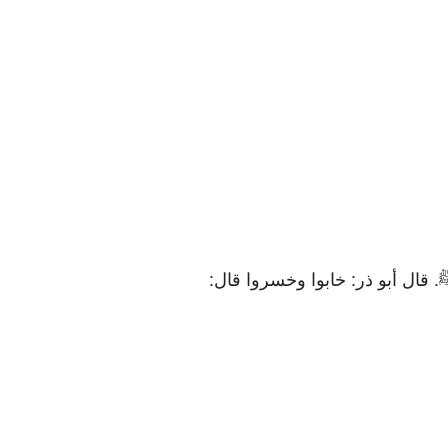
 رسول الله ﷺ. قال أبو ذر: خابوا وخسروا قال: