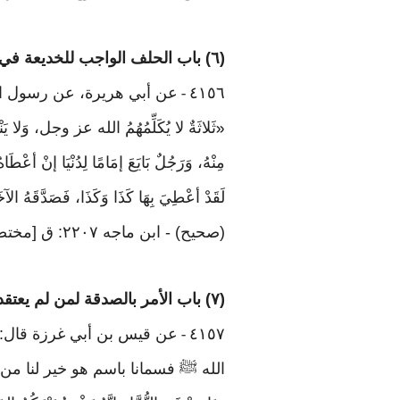
(٦) باب الحلف الواجب للخديعة في البيع
٤١٥٦
عن أبي هريرة، عن رسول ا
-
ثَلاثَةٌ لا يُكَلِّمُهُمُ الله عز وجل، وَلا يَنْظ
«
مِنْهُ، وَرَجُلٌ بَايَعَ إمَامًا لِدُنْيَا إنْ أعْطَ
لَقَدْ أعْطِيَ بِهَا كَذَا وَكَذَا، فَصَدَّقَهُ الآخ
(صحيح) - ابن ماجه ٢٢٠٧: ق [مختصر مسلم ٩٥٩ صحيح الجامع ٣٠٦٨ - نحوه-]
(٧) باب الأمر بالصدقة لمن لم يعتقد اليمين بقلبه في حال بيعه
٤١٥٧
عن قيس بن أبي غرزة قال: كن
-
الله ﷺ فسمانا باسم هو خير لنا من 