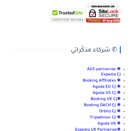
✆ شركاء مذكّراتي
❃ AUS partnerize
Expedia CJ
❃ Booking Affiliates
❃ Agoda EU CJ
❃ Agoda US CJ
❃Booking UK CJ
❃ Booking DACH CJ
❃ Orbitz CJ
❃ Tripadvisor CJ
❃ Agoda UK
❃Expedia UK Partnerize