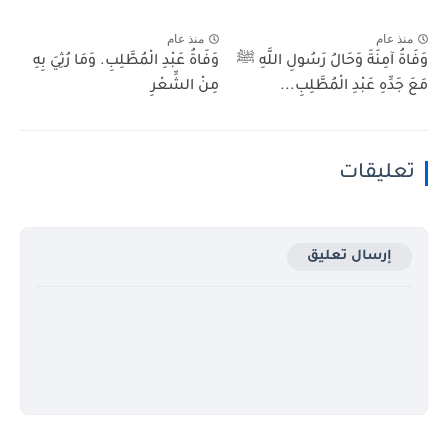
منذ عام
منذ عام
وَفَاةُ آمِنَةَ وَحَالُ رَسُولِ اللَّهِ ﷺ
وَفَاةُ عَبْدِ الْمُطَّلِبِ. وَمَا رُثِيَ بِهِ
مَعَ جَدِّهِ عَبْدِ الْمُطَّلِبِ...
مِنْ الشِّعْرِ
تعليقات
إرسال تعليق