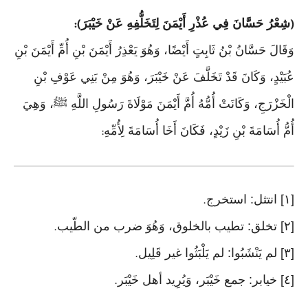
شِعْرُ حَسَّانَ فِي عُذْرِ أَيْمَنَ لِتَخَلُّفِهِ عَنْ خَيْبَرَ
):
(
وَقَالَ حَسَّانُ بْنُ ثَابِتٍ أَيْضًا، وَهُوَ يَعْذِرُ أَيْمَنَ بْنِ أُمِّ أَيْمَنَ بْنِ
عُبَيْدٍ، وَكَانَ قَدْ تَخَلَّفَ عَنْ خَيْبَرَ، وَهُوَ مِنْ بَنِي عَوْفِ بْنِ
الْخَزْرَجِ، وَكَانَتْ أُمُّهُ أُمَّ أَيْمَنَ مَوْلَاةَ رَسُولِ اللَّهِ ﷺ، وَهِيَ
أُمُّ أُسَامَةَ بْنِ زَيْدٍ، فَكَانَ أَخَا أُسَامَةَ لِأُمِّهِ
:
[١] انتثل: استخرج
.
[٢] تخلق: تطيب بالخلوق، وَهُوَ ضرب من الطّيب
.
[٣] لم يَنْشَبُوا: لم يَلْبَثُوا غير قَلِيل
.
[٤] خيابر: جمع خَيْبَر، وَيُرِيد أهل خَيْبَر
.