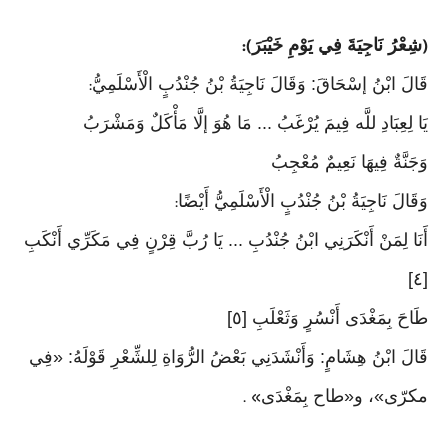
شِعْرُ نَاجِيَةَ فِي يَوْمِ خَيْبَرَ
):
(
قَالَ ابْنُ إسْحَاقَ: وَقَالَ نَاجِيَةُ بْنُ جُنْدُبٍ الْأَسْلَمِيُّ
:
يَا لِعِبَادِ للَّه فِيمَ يُرْغَبُ ... مَا هُوَ إلَّا مَأْكَلٌ وَمَشْرَبُ
وَجَنَّةٌ فِيهَا نَعِيمٌ مُعْجِبُ
وَقَالَ نَاجِيَةُ بْنُ جُنْدُبٍ الْأَسْلَمِيُّ أَيْضًا
:
أَنَا لِمَنْ أَنْكَرَنِي ابْنُ جُنْدُبِ ... يَا رُبَّ قِرْنٍ فِي مَكَرِّي أَنْكَبِ
[٤]
طَاحَ بِمَغْدَى أَنْسُرٍ وَثَعْلَبِ [٥]
قَالَ ابْنُ هِشَامٍ: وَأَنْشَدَنِي بَعْضُ الرُّوَاةِ لِلشِّعْرِ قَوْلَهُ: «فِي
مكرّى»، و«طاح بِمَغْدَى
» .