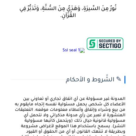
نُورٌ مِنَ السِّيرَةِ، وَهَدْيٌ مِنَ السُّنَّةِ، وَتَدَبُّرٌ فِي
القُرْآنِ.
✎ الشّروط و الأحكام
المدونة غير مسؤولة عن أي اتفاق تجاري أو تعاوني بين
الأعضاء كل شخص يحمل مسئولية نفسه إتجاه مايقوم به
من بيع وشراء وإتفاق وأعطاء معلومات موقعه. التعليقات
المنشورة لا تعبر عن رأي مدونة مذكراتي ولا نتحمل أي
مسؤولية قانونية حيال ذلك (ويتحمل كاتبها مسؤولية
النشر). يسمح باستخدام هذا الموقع لأغراض مشروعة
وبطريقة لا تنتهك القانون أو أي من الحقوق أو القيود