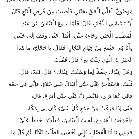
مَوْضُوعٌ، لَعَلِّي أَلْحَقُ بِخَيْبَرِ، فَأُصِيبَ مِنْ فُرَصِ الْبَيْعِ قَبْلَ
أَنْ يَسْبِقَنِي التُّجَّارُ، قَالَ: فَلَمَّا سَمِعَ الْعَبَّاسُ ابْن عَبْدِ
الْمُطَّلِبِ الْخَبَرَ، وَجَاءَهُ عَنِّي، أَقْبَلَ حَتَّى وَقَفَ إلَى جَنْبِي
وَأَنَا فِي خَيْمَةٍ مِنْ خِيَامِ التُّجَّارِ، فَقَالَ: يَا حَجَّاجُ، مَا هَذَا
الْخَبَرُ [٤] الَّذِي جِئْتُ بِهِ؟ قَالَ: فَقُلْتُ
:
وَهَلْ عِنْدَكَ حِفْظٌ لِمَا وَضَعْتُ عِنْدَكَ؟ قَالَ: نَعَمْ، قَالَ:
قُلْتُ: فَاسْتَأْخِرْ عَنِّي حَتَّى أَلْقَاكَ عَلَى خَلَاءٍ، فَإِنِّي فِي جَمْعِ
مَالِي كَمَا تَرَى، فَانْصَرِفْ عَنِّي حَتَّى أَفَرُغَ. قَالَ
:
حَتَّى إذَا فَرَغْتُ مِنْ جَمْعِ كُلِّ شَيْءٍ كَانَ لِي بِمَكَّةَ،
وَأَجْمَعْتُ الْخُرُوجَ، لَقِيتُ الْعَبَّاسَ، فَقُلْتُ: احْفَظْ عَلَيَّ
حَدِيثِي يَا أَبَا الْفَضْلِ، فَإِنِّي أَخْشَى الطَّلَبَ ثَلَاثًا، ثُمَّ قُلْ مَا