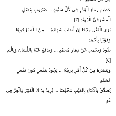
عَظِيمِ رَمَادِ الْقِدْرِ فِي كُلِّ شَتْوَةٍ ... ضَرُوبٍ بِنَصْلِ
الْمَشْرَفِيِّ الْمُهَنَّدِ [٣]
يَرَى الْقَتْلَ مَدْحًا إنْ أَصَابَ شَهَادَةً ... مِنْ اللَّهِ يَرْجُوهَا
وَفَوْزًا بِأَحْمَدِ
يَذُودُ وَيَحْمِي عَنْ ذِمَارِ مُحَمَّدٍ ... وَيَدْفَعُ عَنْهُ بِاللِّسَانِ وَبِالْيَدِ
[٤]
وَيَنْصُرُهُ مِنْ كُلِّ أَمْرٍ يَرِيبُهُ ... يَجُودُ بِنَفْسٍ دُونَ نَفْسِ
مُحَمَّدٍ
يُصَدِّقُ بِالْأَنْبَاءِ بِالْغَيْبِ مُخْلِصًا ... يُرِيدُ بِذَاكَ الْفَوْزَ وَالْعِزَّ فِي
غَدٍ