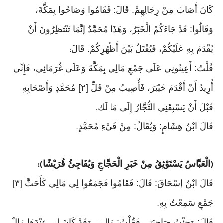
كَانَ أَصَابَ مِنْ رِجَالِهِمْ. قَالَ: فَقَامُوا وَصَاحُوا بِمَكَّةَ،
وَقَالُوا: قَدْ جَاءَكُمْ الْخَبَرُ، وَهَذَا مُحَمَّدُ إنَّمَا تَنْتَظِرُونَ أَنْ
يُقْدَمَ بِهِ عَلَيْكُمْ، فَيُقْتَلُ بَيْنَ أَظْهُرِكُمْ. قَالَ
:
قُلْتُ: أَعِينُونِي عَلَى جَمْعِ مَالِي بِمَكَّةَ وَعَلَى غُرَمَائِي، فَإِنِّي
أُرِيدُ أَنْ أَقْدَمَ خَيْبَرَ، فَأُصِيبُ مِنْ فَلِّ [٢] مُحَمَّدٍ وَأَصْحَابِهِ
قَبْلَ أَنْ يَسْبِقَنِي التُّجَّارُ إِلَى مَا لَك
.
قَالَ ابْنُ هِشَامٍ: وَيُقَالُ: مِنْ فَيْءِ مُحَمَّدٍ
.
الْعَبَّاسُ يَسْتَوْثِقُ مِنْ خَبَرِ الْحَجَّاجِ وَيُفَاجِئُ قُرَيْشًا
):
(
قَالَ ابْنُ إسْحَاقَ: قَالَ: فَقَامُوا فَجَمَعُوا لِي مَالِي كَأَحَثَّ [٣]
جَمْعٍ سَمِعْتُ بِهِ
.
قَالَ: وَجِئْتُ صَاحِبَتِي فَقُلْتُ: مَالِي، وَقَدْ كَانَ لِي عِنْدَهَا مَالٌ