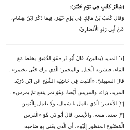
شِعْرُ كَعْبٍ فِي يَوْمِ خَيْبَرَ
):
(
وَقَالَ كَعْبُ بْنُ مَالِكٍ فِي يَوْمِ خَيْبَرَ، فِيمَا ذَكَرَ ابْنُ هِشَامٍ،
عَنْ أَبِي زَيْدٍ الْأَنْصَارِيِّ
:
[١] المديد (بدالين)، قَالَ أَبُو ذَر «هُوَ الدَّقِيق يخلط مَعَ
المَاء، فتشربه الْخَيل. والمخمر: الّذي ترك حَتَّى يختمر» .
قَالَ السهيليّ: «ألفيت فِي حَاشِيَة الشَّيْخ عَن ابْن دُرَيْد:
المريد، برَاء، والمريس أَيْضا، وَهُوَ تمر ينقع ثمَّ يمرس
» .
[٢] الأعسر: الّذي يعْمل بالشمال، وَلَا يعْمل بِالْيَمِينِ
.
[٣] صده: مَنعه. والأيسر، قَالَ أَبُو ذَر: هُوَ «الْفرس
الْمَصْنُوع المنظور إِلَيْهِ»، أَي الّذي يعْنى بِهِ صَاحبه،