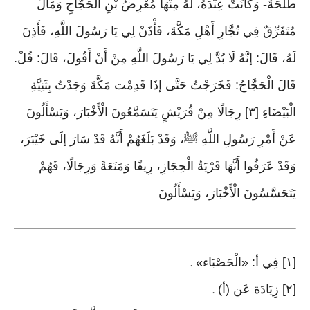
طَلْحَةَ- وَكَانَتْ عِنْدَهُ، لَهُ مِنْهَا مُعْرِضُ بْنِ الْحَجَّاجِ وَمَالٌ
مُتَفَرِّقٌ فِي تُجَّارِ أَهْلِ مَكَّةَ، فَأْذَنْ لِي يَا رَسُولَ اللَّهِ، فَأَذِنَ
لَهُ، قَالَ: إنَّهُ لَا بُدَّ لِي يَا رَسُولَ اللَّهِ مِنْ أَنْ أَقُولَ، قَالَ: قُلْ.
قَالَ الْحَجَّاجُ: فَخَرَجْتُ حَتَّى إذَا قَدِمْت مَكَّةَ وَجَدْتُ بِثَنِيَّةِ
الْبَيْضَاءِ [٣] رِجَالًا مِنْ قُرَيْشٍ يَتَسَمَّعُونَ الْأَخْبَارَ، وَيَسْأَلُونَ
عَنْ أَمْرِ رَسُولِ اللَّهِ ﷺ، وَقَدْ بَلَغَهُمْ أَنَّهُ قَدْ سَارَ إلَى خَيْبَرَ،
وَقَدْ عَرَفُوا أَنَّهَا قَرْيَةُ الْحِجَازِ، رِيفًا وَمَنَعَةً وَرِجَالًا، فَهُمْ
يَتَحَسَّسُونَ الْأَخْبَارَ، وَيَسْأَلُونَ
[١] فِي أ: «الْحَصْبَاء
» .
[٢] زِيَادَة عَن (أ)
.