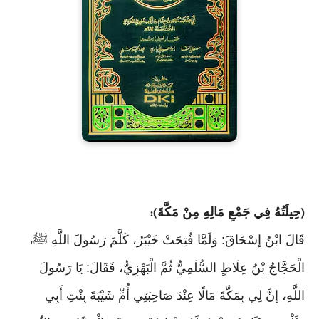
حِيلَتُهُ فِي جَمْعِ مَالِهِ مِنْ مَكَّةَ
):
(
قَالَ ابْنُ إسْحَاقَ: وَلَمَّا فُتِحَتْ خَيْبَرُ، كَلَّمَ رَسُولَ اللَّهِ ﷺ،
الْحَجَّاجُ بْنُ عِلَاطٍ السُّلَمِيُّ ثُمَّ الْبَهْزِيُّ، فَقَالَ: يَا رَسُولَ
اللَّهِ، إنَّ لِي بِمَكَّةَ مَالًا عِنْدَ صَاحِبَتِي أُمِّ شَيْبَةَ بِنْتِ أَبِي