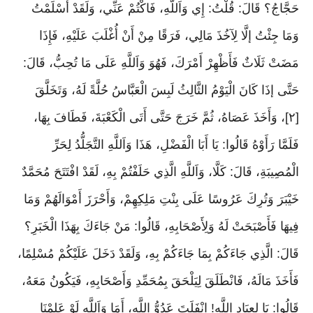
حَجَّاجُ؟ قَالَ: قُلْتُ: إِي وَاَللَّهِ، فَاكْتُمْ عَنِّي، وَلَقَدْ أَسْلَمْتُ
وَمَا جِئْتُ إلَّا لِآخُذَ مَالِي، فَرَقًا مِنْ أَنْ أُغْلَبَ عَلَيْهِ، فَإِذَا
مَضَتْ ثَلَاثٌ فَأَظْهِرْ أَمْرَكَ، فَهُوَ وَاَللَّهِ عَلَى مَا تُحِبُّ، قَالَ:
حَتَّى إذَا كَانَ الْيَوْمُ الثَّالِثُ لَبِسَ الْعَبَّاسُ حُلَّةً لَهُ، وَتَخَلَّقَ
[٢]، وَأَخَذَ عَصَاهُ، ثُمَّ خَرَجَ حَتَّى أَتَى الْكَعْبَةَ، فَطَافَ بِهَا،
فَلَمَّا رَأَوْهُ قَالُوا: يَا أَبَا الْفَضْلِ، هَذَا وَاَللَّهِ التَّجَلُّدُ لِحَرِّ
الْمُصِيبَةِ، قَالَ: كَلَّا، وَاَللَّهِ الَّذِي حَلَفْتُمْ بِهِ، لَقَدْ افْتَتَحَ مُحَمَّدٌ
خَيْبَرَ وَتُرِكَ عَرُوسًا عَلَى بِنْتِ مَلِكِهِمْ، وَأَحْرَزَ أَمْوَالَهُمْ وَمَا
فِيهَا فَأَصْبَحَتْ لَهُ وَلِأَصْحَابِهِ، قَالُوا: مَنْ جَاءَكَ بِهَذَا الْخَبَرِ؟
قَالَ: الَّذِي جَاءَكُمْ بِمَا جَاءَكُمْ بِهِ، وَلَقَدْ دَخَلَ عَلَيْكُمْ مُسْلِمًا،
فَأَخَذَ مَالَهُ، فَانْطَلَقَ لِيَلْحَقَ بِمُحَمِّدِ وَأَصْحَابِهِ، فَيَكُونُ مَعَهُ،
قَالُوا: يَا لِعِبَادِ اللَّهِ! انْفَلَتَ عَدُوُّ اللَّهِ، أَمَا وَاَللَّهِ لَوْ عَلِمْنَا