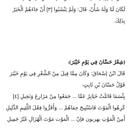
لَكَانَ لَنَا وَلَهُ شَأْنٌ، قَالَ: وَلَمْ يَنْشَبُوا [٣] أَنْ جَاءَهُمْ الْخَبَرُ
بِذَلِكَ
.
شِعْرُ حَسَّانَ فِي يَوْمِ خَيْبَرَ
):
(
قَالَ ابْنُ إسْحَاقَ: وَكَانَ مِمَّا قِيلَ مِنْ الشِّعْرِ فِي يَوْمِ خَيْبَرَ
قَوْلُ حَسَّانَ بْنِ ثَابِتٍ
:
بِئْسَمَا قَاتَلَتْ خَيَابِرُ عَمَّا ... جَمَعُوا مِنْ مَزَارِعَ وَنَخِيلِ [٤]
كَرِهُوا الْمَوْتَ فَاسْتُبِيحَ حِمَاهُمْ ... وَأَقَرُّوا فِعْلَ اللَّئِيمِ الذَّلِيلِ
أَمِنْ الْمَوْتِ يهربون فإنّ ... الْمَوْت مَوْتَ الْهُزَالِ غَيْرُ جَمِيلِ