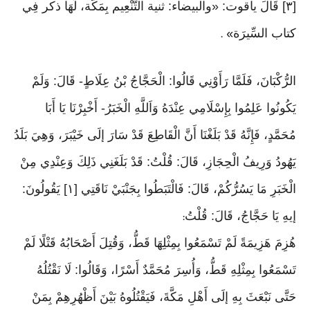
[٣] قَالَ ياقوت: «والبيضاء: ثنية التَّنْعِيم بِمَكَّة، لَهَا ذكر فِي
كتاب السِّيرَة
» .
الرُّكْبَانَ، فَلَمَّا رَأَوْنِي قَالُوا: الْحَجَّاجُ بْنُ عِلَاطٍ- قَالَ: وَلَمْ
يَكُونُوا عَلِمُوا بِإِسْلَامِي عِنْدَهُ وَاَللَّهِ الْخَبَرُ- أَخْبِرْنَا يَا أَبَا
مُحَمَّدٍ، فَإِنَّهُ قَدْ بَلَغْنَا أَنَّ الْقَاطِعَ قَدْ سَارَ إلَى خَيْبَرَ، وَهِيَ بَلَدُ
يَهُودُ وَرِيفُ الْحِجَازِ، قَالَ: قُلْتُ: قَدْ بَلَغَنِي ذَلِكَ وَعِنْدِي مِنْ
الْخَبَرِ مَا يَسُرُّكُمْ، قَالَ: فَالْتَبَطُوا بِجَنْبَيْ نَاقَتِي [١] يَقُولُونَ:
إيهِ يَا حَجَّاجُ، قَالَ: قُلْتُ
:
هُزِمَ هَزِيمَةً لَمْ تَسْمَعُوا بِمِثْلِهَا قَطُّ، وَقُتِلَ أَصْحَابُهُ قَتْلًا لَمْ
تَسْمَعُوا بِمِثْلِهِ قَطُّ، وَأُسِرَ مُحَمَّدٌ أَسْرًا، وَقَالُوا: لَا نَقْتُلُهُ
حَتَّى نَبْعَثَ بِهِ إلَى أَهْلِ مَكَّةَ، فَيَقْتُلُوهُ بَيْنَ أَظْهُرِهِمْ بِمَنْ