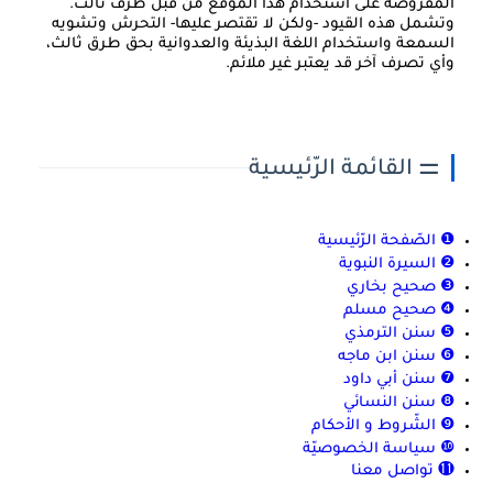
المفروضة على استخدام هذا الموقع من قبل طرف ثالث.
وتشمل هذه القيود -ولكن لا تقتصر عليها- التحرش وتشويه
السمعة واستخدام اللغة البذيئة والعدوانية بحق طرق ثالث،
وأي تصرف آخر قد يعتبر غير ملائم.
⚌ القائمة الرّئيسية
❶ الصّفحة الرّئيسية
❷ السيرة النبوية
❸ صحيح بخاري
❹ صحيح مسلم
❺ سنن الترمذي
❻ سنن ابن ماجه
❼ سنن أبي داود
❽ سنن النسائي
❾ الشّروط و الأحكام
❿ سياسة الخصوصيّة
⓫ تواصل معنا