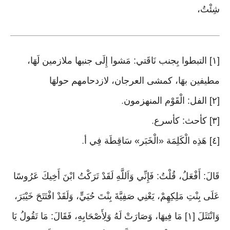
شِئْتُ،
[١] التبطوا بِجنب نَاقَتي: مَشوا إِلَى جنبها ملازمين لَهَا،
مطيفين بهَا، كمشى العرجان، لازدحامهم حولهَا
[٢] الفل: الْقَوْم المنهزمون
.
[٣] كأحث: كأسرع
.
[٤] هَذِه الْكَلِمَة «الْخَبَر» سَاقِطَة فِي أ
.
قَالَ: أَفْعَلُ، قُلْتُ: فَإِنِّي وَاَللَّهِ لَقَدْ تَرَكْتُ ابْنَ أَخِيكَ عَرُوسًا
عَلَى بِنْتِ مَلِكِهِمْ، يَعْنِي صَفِيَّةَ بِنْتَ حُيَيٍّ، وَلَقَدْ افْتَتَحَ خَيْبَرَ،
وَانْتَثَلَ [١] مَا فِيهَا، وَصَارَتْ لَهُ وَلِأَصْحَابِهِ، فَقَالَ: مَا تَقُولُ يَا