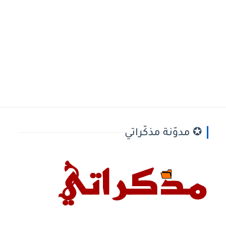
✪ مدوّنة مذكّراتي