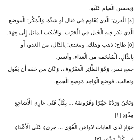
وَيحسن الْقيام عَلَيْهِ
.
[٤] الْقرن: الّذي يُقَاوم فِي قتال أَو شدَّة. وَالْمَكْر: الْموضع
الّذي تكر فِيهِ الْخَيل فِي الْحَرْب. والأنكب المائل إِلَى جِهَة
.
[٥] طاح: ذهب وَهلك. ومغدى: بِالدَّال، من الغدو، أَو
بِالذَّالِ، الْمُعْجَمَة من الْغذَاء. وأنسر
.
جمع نسر، وَهُوَ الطَّائِر الْمَعْرُوف، وَكَانَ من حَقه أَن يَقُول
وثعالب، فَوضع الْوَاحِد مَوضِع الْجمع
.
وَنَحْنُ وَرَدْنَا خَيْبَرًا وَفُرُوضَهُ ... بِكُلِّ فَتًى عَارِي الْأَشَاجِعِ
مِذْوَدِ [١]
جَوَادٍ لَدَى الغايات لاواهن الْقُوَى ... جَرِيءٍ عَلَى الْأَعْدَاءِ
فِي كُلِّ مَشْهَدِ [٢]