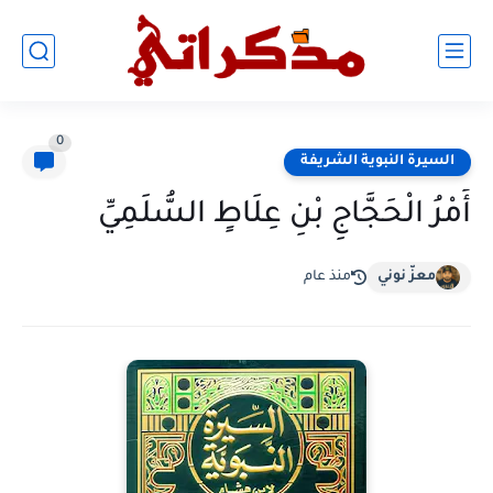
0
السيرة النبوية الشريفة
أَمْرُ الْحَجَّاجِ بْنِ عِلَاطٍ السُّلَمِيِّ
معزّ نوني
منذ عام