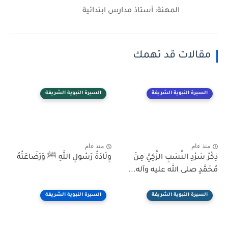
المهنة: أستاذ مدارس ابتدائية
مقالات قد تهمك
السيرة النبوية الشريفة
السيرة النبوية الشريفة
منذ عام
منذ عام
ذِكْرُ سَرْدِ النَّسَبِ الزَّكِيِّ مِنْ
وِلَادَةُ رَسُولِ اللَّهِ ﷺ وَرَضَاعَتُهُ
مُحَمَّدٍ صلى الله عليه وآله...
السيرة النبوية الشريفة
السيرة النبوية الشريفة