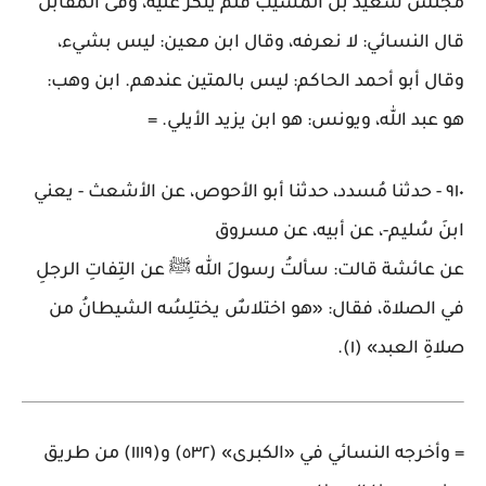
مجلس سعيد بن المسيب فلم ينكر عليه، وفى المقابل
قال النسائي: لا نعرفه، وقال ابن معين: ليس بشيء،
وقال أبو أحمد الحاكم: ليس بالمتين عندهم. ابن وهب:
هو عبد الله، ويونس: هو ابن يزيد الأيلي
. =
٩١٠
-
حدثنا مُسدد، حدثنا أبو الأحوص، عن الأشعث - يعني
ابنَ سُليم-، عن أبيه، عن مسروق
عن عائشة قالت: سألتُ رسولَ الله ﷺ عن التِفاتِ الرجلِ
في الصلاة، فقال: «هو اختلاسٌ يختلِسُه الشيطانُ من
صلاةِ العبد» (١)
.
=
وأخرجه النسائي في «الكبرى» (٥٣٢) و(١١١٩) من طريق