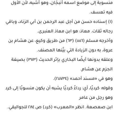
منسوبة إلى موضع اسمه أنبجَان، وهو أشبه، لأن الأول
فيه تعسف
.
(١) إسناده حسن من أجل عبد الرحمن بن أبي الزناد، وباقي
رجاله ثقات. معاذ: هو ابن معاذ العنبرى
.
وأخرجه مسلم (٥٥٦) (٦٣) من طريق وكيع، عن هشام بن
عروة، به دون الزيادة التي بيَّنها المصنف
.
وعلقه بدونها أيضًا البخاري بإثر الحديث (٣٧٣) بصيغة
الجزم عن هشام
.
وهو في «مسند أحمد» (٢٥٧٣٤)
.
وقوله: كرديًا، أي: رداءً كرديًا يشبه أن يكون منسوبًا إلى كرد
وهو رجل من عامر
ابن صعصعة. انظر «المعرب» (كرد) ص ٢٨٤ للجواليقي
.