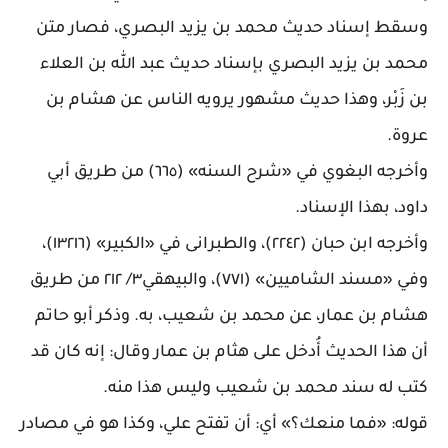
وسقط إسناد حديث محمد بن يزيد البصري، فصار متن
محمد بن يزيد البصري بإسناد حديث عبد الله بن العلاء
بن زَبْر، وهذا حديث مشهور يرويه الناس عن هشام بن
عروة
.
وأخرجه البغوي في «شرح السنه» (٦٦٥) من طريق أبي
داود، بهذا الإسناد
.
وأخرجه ابن حبان (٢٢٤٢)، والطبرانى في «الكبير» (١٣٢١٦)،
وفي «مسند الشاميين» (٧٧١)، والبيهقي٣/ ٢١٢ من طريق
هشام بن عمار، عن محمد بن شعيب، به. وذكر أبو حاتم
أن هذا الحديث أُدخل على هثام بن عمار وقال: إنه كان قد
كتب له سند محمد بن شعيب وليس هذا منه
.
قوله: «فما منعك؟» أي: أن تفتح علي، وكذا هو في مصادر