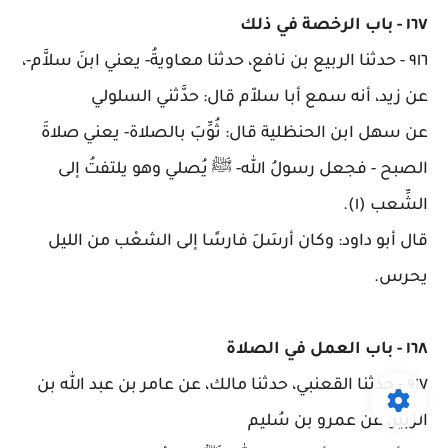
١٦٧
-
باب الرخصة في ذلك
٩١٦
-
حدثنا الربيع بن نافع، حدثنا معاويةُ- يعني ابنَ سلاَّم-،
عن زيد، أنه سمع أبا سلاّم قال: حدَّثني السلولي
عن سهل ابن الحنظلية قال: ثُوِّبَ بالصلاة- يعني صلاةَ
الصبح - فجعل رسولُ الله- ﷺ يُصلي وهو يلتفتُ إلى
الشِّعب (١)
.
قال أبو داود: وكان أرسَلَ فارسًا إلى الشعْب من الليل
يحرس
.
١٦٨
-
باب العمل في الصلاة
٩١٧
-
حدثنا القعنبي، حدثنا مالك، عن عامر بن عبد الله بن
الزبير، عن عمرو بن سُليم