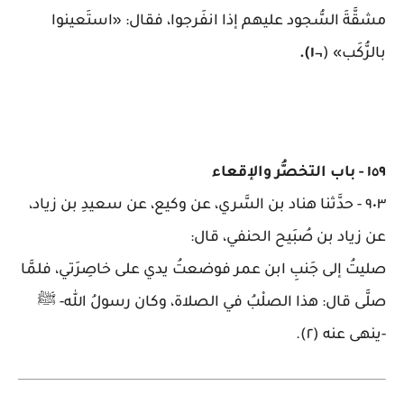
مشقَّةَ السُّجود عليهم إذا انفَرجوا، فقال: «استَعينوا
بالرُّكَب
» (¬
١
).
١٥٩
-
باب التخصُّر والإقعاء
٩٠٣
-
حدَّثنا هناد بن السَّري، عن وكيع، عن سعيدِ بن زياد،
عن زياد بن صُبَيح الحنفي، قال
:
صليتُ إلى جَنبِ ابن عمر فوضعتُ يدي على خاصِرَتي، فلمَّا
صلَّى قال: هذا الصلْبُ في الصلاة، وكان رسولُ الله- ﷺ
-ينهى عنه (٢)
.