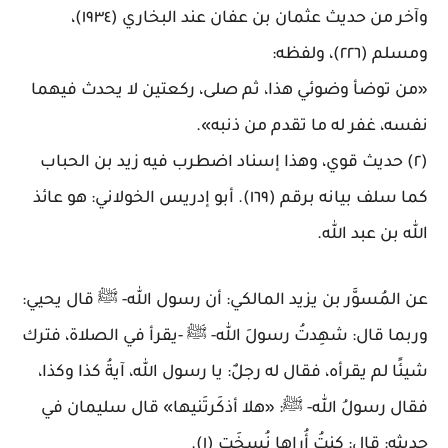
وآخر من حديث عثمان بن عفان عند البخاري (١٩٣٤)،
ومسلم (٢٢٦)، ولفظه
:
«
من توضأ وضوئي هذا، ثم صلى، ركعتين لا يحدث فيهما
نفسه، غفر له ما تقدم من ذنبه
».
(٢) حديث قوي، وهذا إسناد اضطرب فيه زيد بن الحباب
كما سلف بيانه برقم (١٦٩). أبو إدريس الخولاني: هو عائذ
الله بن عبد الله
.
عن المُسوَّر بن يزيد المالكي: أن رسول الله- ﷺ قال يحيي
:
وربما قال: شهِدتُ رسولَ الله- ﷺ -يقرأ في الصلاة، فترك
شيئًا لم يقرأه، فقال له رجلٌ: يا رسول الله، آيةُ كذا وكذا،
فقال رسولُ الله- ﷺ: «هلا أذكَرتَنيها» قال سليمان في
حديثه: قال: كنتُ أُراها نُسِخَت (١)
.