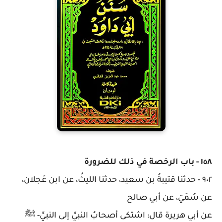
١٥٨
-
باب الرخصة في ذلك للضرورة
٩٠٢
-
حدثنا قتيبةُ بن سعيد، حدثنا الليثُ، عن ابن عَجلان،
عن سُمَيّ، عن أبي صالح
عن أبي هريرة قال: اشتكى أصحابُ النبيِّ إلى النبيِّ- ﷺ