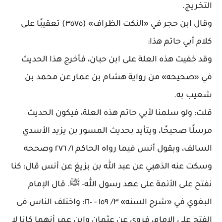
التخريج
.
وقال ابن حجر في «النكت الظراف» (٣٥٧٥) تعقيبًا على
كلام أبي حاتم هذا
:
وقد خفيت هذه العلة على ابن حبان، فأخرج هذا الحديث
في «صحيحه» من رواية هشام بن عمار عن محمد بن
شعيب به
.
قلت: ولو سلمنا لأبي حاتم هذه العلة، فيكون الحديث
مرسلًا صحيحًا، ويتأيد بحديث المسور بن يزيد الأسدي
السالف، وبقول أنس فيما رواه الحاكم ١/ ٢٧٦ وصححه
وسكت عنه الذهبي عن عبد الله بن بزيغ عن أنس قال: كنا
نفتح على الأئمة على عهد رسول الله- ﷺ. قال الإمام
البغوي في «شرح السنه» ٣/ ١٥٩ - ١٦٠: واختلف الناس فى
الفتح على الإمام، فروي عن عثمان وابن عمر أنهما كانا لا