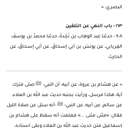
البصري،
=
١٦٣
-
باب النهي عن التلقين
٩٠٨
-
حدثنا عبد الوهاب بن نَجْدةَ، حدثنا محمدُ بن يوسفَ
الفِريابي، عن يونسَ بن أبي إسحاقَ، عن أبي إسحاقَ، عن
الحارث
=
عن هشام بن عروة، عن أبيه: أن النبي- ﷺ صلى فترك
آية، هكذا مرسل، ورأيت بجنبه حديث عبد الله بن العلاء،
عن سالم، عن أبيه، عن النبي- ﷺ -أنه سئل عن صلاة الليل
فقال: «مثنى مثنى ...» فعلمت أنه سقط على هشام بن
إسماعيل متن حديث عبد الله بن العلاء وبقي اسناده،