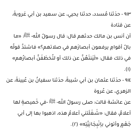
٩١٣
-
حدَثنا مُسدد، حدثنا يحيي، عن سعيد بن أبي عَروبةَ،
عن قتادة
أن أنس بن مالك حدثهم قال: قال رسولُ الله- ﷺ: «ما
بالُ أقوامِ يرفعون أبصارَهم في صلاتهم؟» فاشتدَّ قولُه
في ذلك فقال: «لَيَنتَهُنَّ عن ذلك أو لتُخطَفَنَّ أبصارُهم»
.
(١)
٩١٤
-
حدَثنا عثمان بن أبي شيبةَ، حدَثنا سفيانُ بن عُيينةَ، عن
الزهري، عن عُروة
عن عائشة قالت: صلى رسولُ الله- ﷺ -في خَميصةِ لها
أعلامٌ، فقال: «شَغَلَتني أعلامُ هذه، اذهبوا بها إلى أبي
جَهْمٍ وأتوني بإنْبِجَانِيَّتِه» (٢)
.