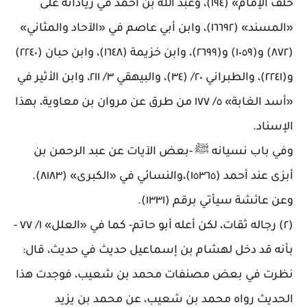
خلف الإمام» (١٩٤)، وعبد الله بن أحمد في زياداته على
«المسند» (١٦٦٩٢)، وابن أبي عاصم في «الآحاد والمثاني»
(٨٧٢) و(١٠٥٩) و(٢٦٩٩)، وابن خزيمة (١٦٤٨)، وابن حبان (٢٢٤٠)
و(٢٢٤١)، والطبراني ٢٠/ (٣٤)، والبيهقي ٣/ ٢١١، وابن الأثير في
«أسد الغابة» ٥/ ١٧٧ من طرق عن مروان بن معاوية، بهذا
الإسناد
.
وفي باب نسيانه ﷺ -بعض الآيات عن عبد الرحمن بن
أبزى عند أحمد (١٥٣٦٥)،والنسائي في «الكبرى» (٨١٨٣)
.
وعن عائشة سيأتي برقم (١٣٣١)
.
(٢) رجاله ثقات، لكن أعله أبو حاتم- كما في «العلل» ١/ ٧٧ -
بأنه قد دخل لهشام بن إسماعيل حديث في حديث، قال:
نظرت في بعض مصنفات محمد بن شعيب، فوجدت هذا
الحديث رواه محمد بن شعيب، عن محمد بن يزيد