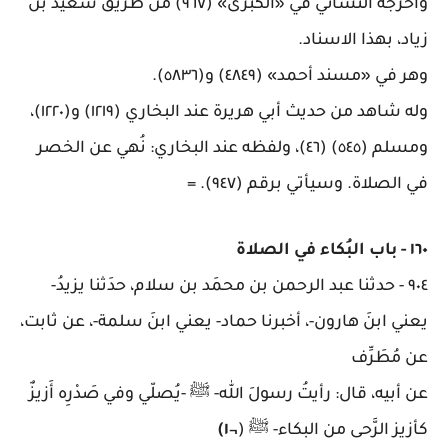
وأخرجه النسائي في «الكبرى» (٩٦٧) من طريق سعيد بن
زياد، بهذا الاسناد
.
وهر في «مسند أحمد» (٤٨٤٩) و(٥٨٣٦)
.
وله شاهد من حديث أبي هريرة عند البخاري (١٢١٩) و(١٢٢٠)،
ومسلم (٥٤٥) (٤٦)، ولفظه عند البخاري: نُهي عن الخصر
في الصلاة. وسيأتي برقم (٩٤٧)
. =
١٦٠
-
باب البُكاء في الصلاة
٩٠٤
-
حدثنا عبد الرحمن بن محمَد بن سلام، حدَثنا يزيدُ-
يعني ابنَ هارون-، أخبرنا حماد- يعني ابنَ سلمة-، عن ثابت،
عن مُطَرِّف
عن أبيه، قال: رأيتُ رسولَ الله- ﷺ -يُصلّي وفي صَدْرِه أَزيزٌ
كأزيز الرَّحى من البكاء- ﷺ
(¬
١
)