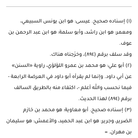
(١) إسناده صحيح. عيسى: هو ابن يونس السبيعي،
ومعمر: هو ابن راشد، وأبو سلمة: هو ابن عبد الرحمن بن
عوف
.
وقد سلف برقم (٨٩٤)، وخرَجناه هناك
.
(٢) أبو علي: هو محمد بن عمرو اللؤلؤي، راوية «السنن»
عن أبي داود. وإنما لم يقرأه أبو داود في العرضة الرابعة -
فيما نحسب والله أعلم -، اكتفاء منه بالطريق السالف
برقم (٨٩٤) لهذا الحديث
.
(٣) إسناده صحيح. أبو معاوية: هو محمد بن خازم
الضرير، وجرير: هو ابن عبد الحميد، والأعمش: هو سليمان
بن مهران
. =