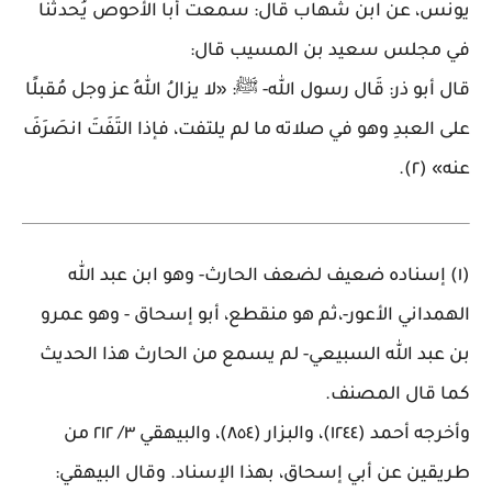
يونس، عن ابن شهاب قال: سمعت أبا الأحوص يُحدثنا
في مجلس سعيد بن المسيب قال
:
قال أبو ذر: قَال رسول الله- ﷺ: «لا يزالُ اللهُ عز وجل مُقبلًا
على العبدِ وهو في صلاته ما لم يلتفت، فإذا التَفَتَ انصَرَفَ
عنه» (٢)
.
(١) إسناده ضعيف لضعف الحارث- وهو ابن عبد الله
الهمداني الأعور-،ثم هو منقطع، أبو إسحاق - وهو عمرو
بن عبد الله السبيعي- لم يسمع من الحارث هذا الحديث
كما قال المصنف
.
وأخرجه أحمد (١٢٤٤)، والبزار (٨٥٤)، والبيهقي ٣/ ٢١٢ من
طريقين عن أبي إسحاق، بهذا الإسناد. وقال البيهقي: