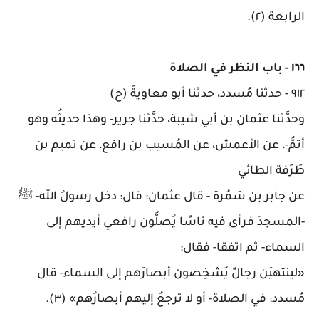
الرابعة (٢)
.
١٦٦
-
باب النظر في الصلاة
٩١٢
-
حدثنا مُسدد، حدثنا أبو معاويةَ (ح)
وحدَّثنا عثمان بن أبي شيبة، حدَّثنا جرير- وهذا حديثُه وهو
أتمُّ-، عن الأعمش، عن المُسيب بن رافع، عن تميم بن
طَرَفة الطائي
عن جابر بن سَمُرة - قال عثمان: قال: دخل رسولُ الله- ﷺ
-المسجدَ فرأى فيه ناسًا يُصلُّون رافعي أيديهم إلى
السماء- ثم اتفقا- فقال
:
«
لينتهيَن رجالٌ يُشخِصون أبصارَهم إلى السماء- قال
مُسدد: في الصلاة- أو لا ترجعُ إليهم أبصارُهم» (٣)
.