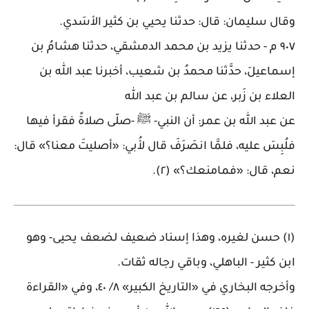
وقال سليمان: قال: حدثنا يحيي بن كثير الأسَدي
.
٩٠٧
م - حدثنا يزيد بن محمد الدمشقي، حدثنا هشامُ بن
إسماعيلَ، حدَّثنا محمدُ بن شعيب، أخبرنا عبد الله بن
العلاء بن زَبر، عن سالم بن عبد الله
عن عبد الله بن عمر: أن النبي- ﷺ -صلّى صلاةً فقرأ فيها
فلُبِسَ عليه، فلمَّا انصَرَفَ قال لأُبي: «أصليتَ معنا؟» قال:
نعم، قال: «فمامنعك؟» (٢)
.
(١) حسن لغيره، وهذا إسناد ضعيف لضعف يحيى- وهو
ابن كثير - الباهلي، وباقي رجاله ثقات
.
وأخرجه البخاري في «التاريخ الكبير» ٨/ ٤٠، وفي «القراءة