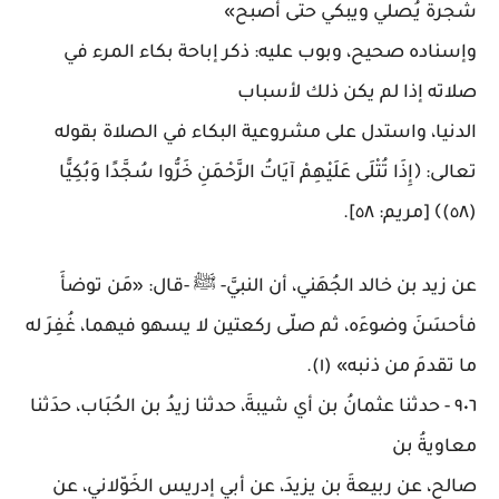
شجرة يُصلي ويبكي حتى أصبح
»
وإسناده صحيح، وبوب عليه: ذكر إباحة بكاء المرء في
صلاته إذا لم يكن ذلك لأسباب
الدنيا، واستدل على مشروعية البكاء في الصلاة بقوله
تعالى: ﴿إِذَا تُتْلَى عَلَيْهِمْ آيَاتُ الرَّحْمَنِ خَرُّوا سُجَّدًا وَبُكِيًّا
(٥٨)﴾
[
مريم: ٥٨
].
عن زيد بن خالد الجُهَني، أن النبيَّ- ﷺ -قال: «مَن توضأَ
فأحسَنَ وضوءَه، ثم صلّى ركعتين لا يسهو فيهما، غُفِرَ له
ما تقدمَ من ذنبه» (١)
.
٩٠٦
-
حدثنا عثمانُ بن أي شيبةَ، حدثنا زيدُ بن الحُبَاب، حدَثنا
معاويةُ بن
صالح، عن ربيعةَ بن يزيدَ، عن أبي إدريس الخَوّلاني، عن