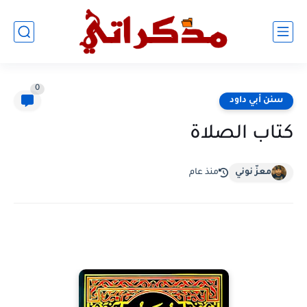
0
سنن أبي داود
كتاب الصلاة
معزّ نوني
منذ عام