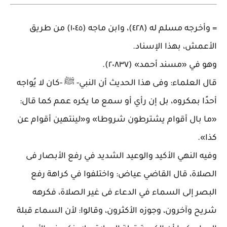
=
وأخرجه مسلم له (٤٢٨)، وابن ماجه (١٠٤٥) من طريق
الأعمش، بهذا الإسناد
.
وهو في «مسند أحمد» (٢٠٨٣٧)
.
قال العلماء: وفى هذا الحديث أن النبي- ﷺ -كان لا يُواجه
أحدًا بمكروه، بل إن رأي أو سمع ما يكره عمم كما قال:
«ما بال أقوام يشترطون شروطا» و«لينتهين أقوام عن
كذا
».
وفيه النهي الأكيد والوعيد الشديد في رفع الأبصار فى
الصلاة، قال القاضي عياض: واختلفوا في كراهة رفع
البصر إلى السماء في الدعاء فى غير الصلاة، فكرهه
شريح وآخرون، وجوزه الأكثرون، وقالوا: لأن السماء قبلة