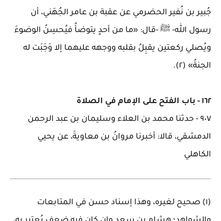
جُبير بن نُفير الحضرمي عن عقبة بن عامر الجُهَني، أن
رسول الله- ﷺ -قال: «ما من أحدٍ يتوضأُ فيُحسِنُ الوضوءَ
ويُصلي ركعتين يقبِلُ بقلبه ووجهه عليهما إلا وَجَبَت له
الجنةُ» (٢)
.
١٦٢
-
باب الفتح على الإمام في الصلاة
٩٠٧
-
حدثنا محمد بن العلاء وسليمان بن عبد الرحمن
الدمشقي، قالا: أخبرنا مروانُ بن معاويةَ، عن يحيي
الكاهلي
(١) صحيح لغيره، وهذا إسناد حسن في المتابعات
والشواهد؛ هشام بن سعد وإن كان فيه ضعف يُعتبر به،