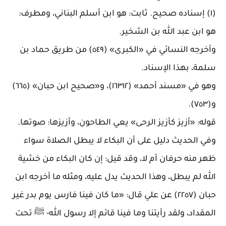
(١) إسناده صحيح. ثابت: هو ابن أسلم البناني، ومطرف:
هو ابن عبد الله بن الشخير
.
وأخرجه النسائي في «الكبرى» (٥٤٩) من طريق حماد بن
سلمة، بهذا الإسناد
.
وهو في «مسند أحمد» (١٦٣١٢)، و«صحيح ابن حبان» (٦٦٥)
و(٧٥٣)
.
قوله: «أزيز كأزيز الرحى» يعي الطاحون، وأزيزها: صوتها
.
وفي الحديث دليل على أن البكاء لا يبطل الصلاة سواء
ظهر منه حرفان أم لا، وقد قيل: إن كان البكاء من خشية
الله لم يبطل، وهذا الحديث يدل عليه، ومثله ما أخرجه ابن
حبان (٢٢٥٧) عن علي قال: «ما كان فينا فارس يوم بدر غير
المقداد، ولقد رأيتنا وما فينا قائم إلا رسول الله- ﷺ تحت