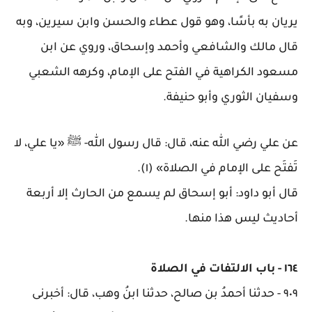
يريان به بأسًا، وهو قول عطاء والحسن وابن سيرين، وبه
قال مالك والشافعي وأحمد وإسحاق، وروي عن ابن
مسعود الكراهية في الفتح على الإمام، وكرهه الشعبي
وسفيان الثوري وأبو حنيفة
.
عن علي رضي الله عنه، قال: قال رسول الله- ﷺ «يا علي، لا
تَفتَح على الإمام في الصلاة» (١)
.
قال أبو داود: أبو إسحاق لم يسمع من الحارث إلا أربعة
أحاديث ليس هذا منها
.
١٦٤
-
باب الالتفات في الصلاة
٩٠٩
-
حدثنا أحمدُ بن صالح، حدثنا ابنُ وهب، قال: أخبرنى