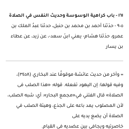
١٦١
-
باب كراهية الوسوسة وحديث النفس في الصلاة
٩٠٥
-
حدَثنا أحمد بن محمد بن حنبل، حدثنا عبدُ الملك بن
عمرو، حدَثنا هشام- يعني ابنَ سعد-، عن زيد، عن عطاء
بن يسار
=
وآخر من حديث عائشة موقوفًا عند البخاري (٣٤٥٨)،
وفيه قولها: إن اليهود تفعله. قوله: «هذا الصلب فى
الصلاة» قال الفتني في«مجمع البحار»: أي: شبه الصلب،
لأن المصلوب يمد باعه على الجذع، وهيئة الصلب في
الصلاة أن يضع يديه على
خاصرتيه ويجافي بين عضديه فى القيام
.