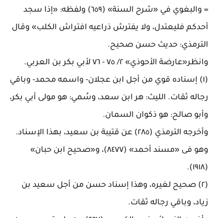
=
والبغوي في «شرح السنة» (٦٥٩) ولفظه: «إذا سجد
أحدكم فليعتدل، ولا يفترش ذراعيه افتراش الكلب» وقال
الترمذي: حديث حسن صحيح
.
وانظر«عارضة الأحوذي» ٢/ ٧٥ - ٧٦ لأبي بكر بن العربي
.
(١) إسناده قوي من أجل ابن عجلان- واسمه محمد- وباقي
رجاله ثقات. الليث: هر ابن سعد، وسُمي: هو مولى أبي بكر،
وأبو صالح: هو ذكوان السمان
.
وأخرجه الترمذي (٢٨٥) عن قتيبة بن سعيد، بهذا الإسناد
.
وهو فى «مسند أحمد» (٨٤٧٧)، و«صحيح ابن حبان»
.
(١٩١٨)
(٢) صحيح لغيره، وهذا إسناد حسن من أجل سعيد بن
زياد، وباقي رجاله ثقات
.