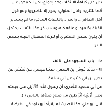
يدل على كراهة الالتفات وهو إجماع، لكن الجمهور على
أنها للتنزيه، وقال المتولي: يحرم إلا للضرورة وهو قول
أهل الظاهر ... والمراد بالالتفات المذكور ما لم يستدبر
القبلة بظهره أو عنقه كله، وسبب كراهة الالتفات يحتمل
أن يكون لنقص الخشوع، أو لترك استقبال القبلة ببعض
البدن
.
١٦٥
-
باب السجود على الأنف
٩١١
-
حدَثنا مُؤمَّل بن الفضل، حدثنا عيسى، عن مَعْمَر، عن
يحيى بن أبي كثير، عن أبي سلمة
عن أبي سعيد الخُدْري: أن رسول الله- ﷺ رُئيَ على جَبهته
وعلى أَرْنَبَتِه أثَرُ طينِ من صلاةِ صلاّها بالناس (١)
.
قال أبو عليّ: هذا الحديث لم يقرأه أبو داود في العَرضة