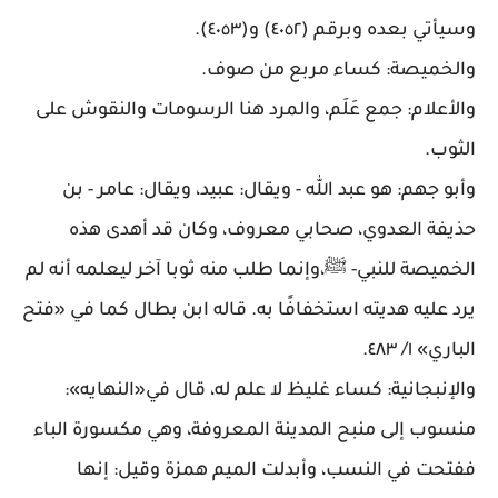
وسيأتي بعده وبرقم (٤٠٥٢) و(٤٠٥٣)
.
والخميصة: كساء مربع من صوف
.
والأعلام: جمع عَلَم، والمرد هنا الرسومات والنقوش على
الثوب
.
وأبو جهم: هو عبد الله - ويقال: عبيد، ويقال: عامر - بن
حذيفة العدوي، صحابي معروف، وكان قد أهدى هذه
الخميصة للنبي- ﷺ،وإنما طلب منه ثوبا آخر ليعلمه أنه لم
يرد عليه هديته استخفافًا به. قاله ابن بطال كما في «فتح
الباري» ١/ ٤٨٣
.
والإنبجانية: كساء غليظ لا علم له، قال في«النهايه»:
منسوب إلى منبح المدينة المعروفة، وهي مكسورة الباء
ففتحت في النسب، وأبدلت الميم همزة وقيل: إنها