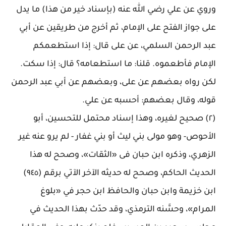
وروي عن علي رضي الله عنه (بإسناد خير من هذا) ما يدل
على جواز الفتح على الإمام، ثم أخرج من طريقين عن أبي
عبد الرحمن السلمي، عن على قال: إذا استطعمكم
الإمام فأطعموه. قلنا: ما استطعامه؟ قال: إذا سكت.
لكن رواه بعضهم عن على، وبعضهم عن أبي عبد الرحمن
قوله، وقال بعضهم: أحسبه عن علي
.
(٢) صحيح لغيره، وهذا إسناد محتمل للتحسين، أبو
الأحوص- وهو مولى بني ليث أو بني غفار - لم يرو عنه غير
الزهري، وذكره ابن حبان فى «الثقات»، وصحح له هذا
الحديث الحاكم، وصحح له حديثه الآخر الآتي برقم (٩٤٥)
ابن خزيمة وابن حبان والحافظ ابن حجر في «بلوغ
المرام»، وحسَّنه الترمذي، وقد حدّث بهذا الحديث في