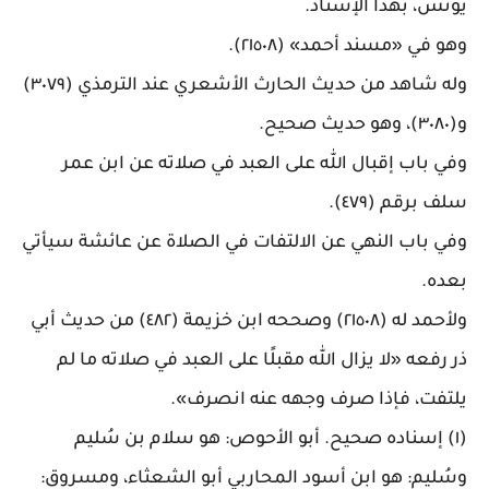
يونس، بهذا الإسناد
.
وهو في «مسند أحمد» (٢١٥٠٨)
.
وله شاهد من حديث الحارث الأشعري عند الترمذي (٣٠٧٩)
و(٣٠٨٠)، وهو حديث صحيح
.
وفي باب إقبال الله على العبد في صلاته عن ابن عمر
سلف برقم (٤٧٩)
.
وفي باب النهي عن الالتفات في الصلاة عن عائشة سيأتي
بعده
.
ولأحمد له (٢١٥٠٨) وصححه ابن خزيمة (٤٨٢) من حديث أبي
ذر رفعه «لا يزال الله مقبلًا على العبد في صلاته ما لم
يلتفت، فإذا صرف وجهه عنه انصرف
».
(١) إسناده صحيح. أبو الأحوص: هو سلام بن سُليم
وسُليم: هو ابن أسود المحاربي أبو الشعثاء، ومسروق: