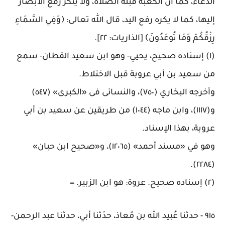
الدعاء، كما أن الكعبة قبلة الصلاة، ولا ينكر رفع الأبصار
إليها، كما لا يكره رفع اليد، قال الله تعالى: ﴿وَفِي السَّمَاءِ
رِزْقُكُمْ وَمَا تُوعَدُونَ﴾
[
الذاريات: ٢٢
].
(١) إسناده صحيح، يحيي- وهو ابن سعيد القطان- سمع
من سعيد بن أبي عروبة قبل الاختلاط
.
وأخرجه البخاري (٧٥٠)، والنسائى فى «الكبرى» (٥٤٧)
و(١١١٧)، وابن ماجه (١٠٤٤) من طريقين عن سعيد بن أبي
عروبة، بهذا الإسناد
.
وهو في «مسند أحمد» (١٢٠٦٥)، و«صحيح ابن حبان»
.
(٢٢٨٤)
(٢) إسناده صحيح. عروة: هو ابن الزبير
. =
٩١٥
-
حدثنا عُبيد الله بن مُعاذ، حدَثنا أبي، حدثنا عبد الرحمن-