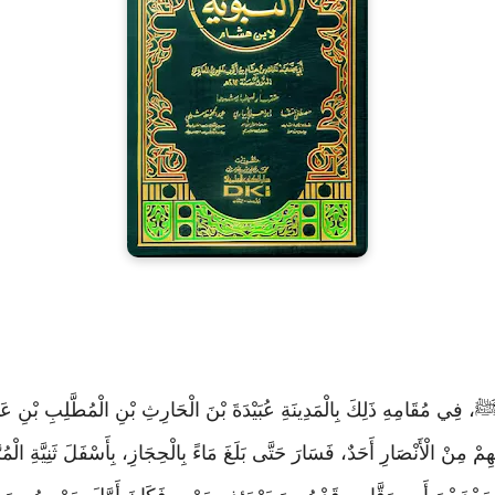
فِي مُقَامِهِ ذَلِكَ بِالْمَدِينَةِ عُبَيْدَةَ بْنَ الْحَارِثِ بْنِ الْمُطَّلِبِ بْنِ عَ
مْ مِنْ الْأَنْصَارِ أَحَدٌ، فَسَارَ حَتَّى بَلَغَ مَاءً بِالْحِجَازِ، بِأَسْفَلَ ثَنِيَّةِ الْم