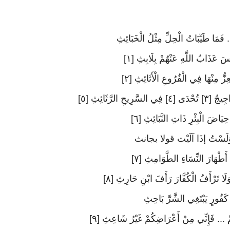
فَمَا طَيِّبَاتُ الْحِلِّ مِثْلُ الْخَبَائِثِ
سَ عَذَابُ اللَّهِ عَنْهُمْ بِلَابِثِ [١]
ُّ مِنْهَا فِي الْفُرُوعِ الْأَثَائِثِ [٢]
رَّثَائِثِ [٥]
يَاضَ الْبِئْرِ ذَاتِ النَّبَائِثِ [٦]
... وَلَسْتُ إذَا آلَيْت قولا بجانث
 أَطْهَارَ النِّسَاءِ الطَّوَامِثِ [٧]
لَا تَرْأَفُ الْكُفَّارَ رَأَفَ ابْنِ حَارِثِ [٨]
 كَفُورٍ يَبْتَغِي الشَّرَّ بَاحِثِ
.. فَإِنِّي مِنْ أَعْرَاضِكُمْ غَيْرُ شَاعِثِ [٩]