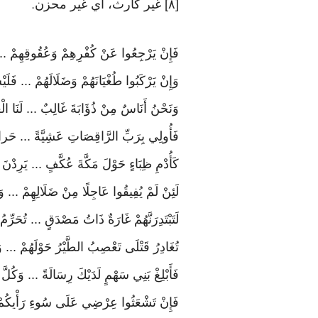
[٨] غير كارث، أَي غير محزن
.
فَإِنْ يَرْجِعُوا عَنْ كُفْرِهِمْ وَعُقُوقِهِمْ ... 
وَإِنْ يَرْكَبُوا طُغْيَانَهُمْ وَضَلَالَهُمْ ... فَلَيْ
وَنَحْنُ أَنَاسٌ مِنْ ذُؤَابَةَ غَالِبٌ ... لَنَا الْعِز
فَأُولِي بِرَبِّ الرَّاقِصَاتِ عَشِيَّةً ... حَراجِيجُ [٣] تُحْدَى [٤] فِي السَّرِيحِ ال
كَأُدْمِ ظِبَاءٍ حَوْلَ مَكَّةَ عُكَّفٍ ... يَرِدْنَ حِ
لَئِنْ لَمْ يُفِيقُوا عَاجِلًا مِنْ ضَلَالِهِمْ 
لَتَبْتَدِرَنَّهُمْ غَارَةٌ ذَاتُ مَصْدَقٍ ... تُحَرِّمُ
تُغَادِرُ قَتْلَى تَعْصِبُ الطَّيْرُ حَوْلَهُمْ ... وَ
فَأَبْلِغْ بَنِي سَهْمٍ لَدَيْكَ رِسَالَةً ... وَكُلَّ
فَإِنْ تَشْعَثُوا عِرْضِي عَلَى سُوءِ رَأْيكُمْ .