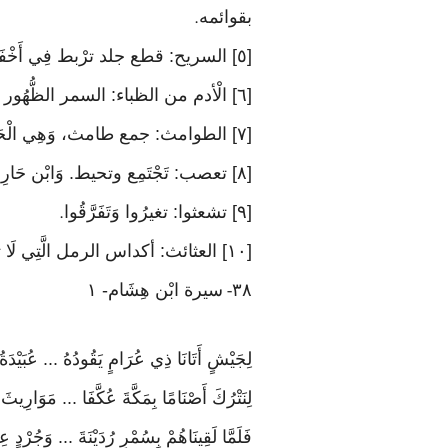
بقوائمه
.
[٥] السريح: قطع جلد ترْبط فِي أَخْفَاف الْإِبِل مَخَافَة أَن تصيبها الْحِجَارَة. والرثائث: البالية الْخلقَة
[٦] الْأدم من الظباء: السمر الظُّهُور الْبيض الْبُطُون. وَعَكَفَ: مُقِيمَة. والنبائث جمع نبيثة، وَهِي تُرَاب يخرج من الْبِئْر إِذا نقيت
[٧] الطوامث: جمع طامث، وَهِي الْحَائِض
[٨] تعصب: تَجْتَمِع وتحيط. وَابْن حَارِث: عُبَيْدَة بن الْحَارِث
[٩] تشعثوا: تغيرُوا وَتَفَرَّقُوا
.
[١٠] العثائث: أكداس الرمل الَّتِي لَا تنْبت شَيْئا، وَاحِدهَا: عثعث. وَغير لابث: غير مُتَوَقف
٣٨
سيرة ابْن هِشَام- ١
-
لِجَيْشٍ أَتَانَا ذِي عُرَامٍ يَقُودُهُ ... عُبَيْدَة
لِنَتْرُكَ أَصْنَامًا بِمَكَّةَ عُكَّفَا ... مَوَارِي
فَلَمَّا لَقِينَاهُمْ بِسُمْرِ رُدَيْنَةَ ... وَجُرْدٍ 