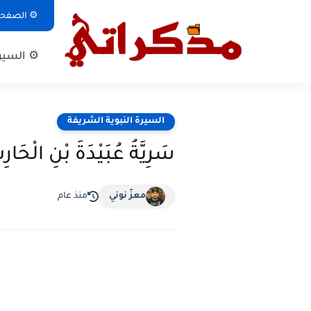
⚙ الصفحة 
⚙ السيرة
السيرة النبوية الشريفة
سَرِيَّةُ عُبَيْدَةَ بْنِ الْ
معزّ نوني
منذ عام