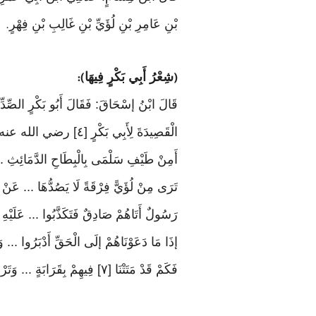
بْنِ عَامِرِ بْنِ لُؤَيِّ بْنِ غَالِبِ بْنِ فِهْرٍ
.
شِعْرُ أَبِي بَكْرٍ فِيهَا
):
(
قَالَ ابْنُ إسْحَاقَ: فَقَالَ أَبُو بَكْرٍ الصِّدّ
الْقَصِيدَةَ لِأَبِي بَكْرٍ [٤] رضي الله عنه
أَمِنْ طَيْفِ سَلْمَى بِالْبِطَاحِ الدَّمَائِثِ ..
تَرَى مِنْ لُؤَيًّ فِرْقَةً لَا يَصُدُّهَا ... عَنْ ا
رَسُولٌ أَتَاهُمْ صَادِقٌ فَتَكَذَّبُوا ... عَلَيْهِ
إذَا مَا دَعَوْنَاهُمْ إلَى الْحَقِّ أَدْبَرُوا ... و
فَكَمْ قَدْ مَتَتْنَا [٧] فِيهِمْ بِقَرَابَةٍ ... وَتَرْكُ التُّقَى شَيْءٌ لَهُمْ غَيْرُ كَارِثِ [٨]