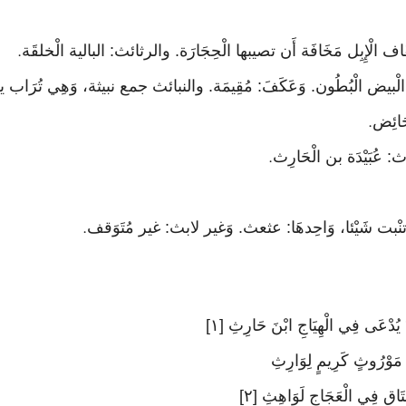
.
.
.
.
ُ يُدْعَى فِي الْهِيَاجِ ابْنَ حَارِثِ [١]
ثَ مَوْرُوثٍ كَرِيمٍ لِوَارِثِ
عِتَاقٍ فِي الْعَجَاجِ لَوَاهِثِ [٢]