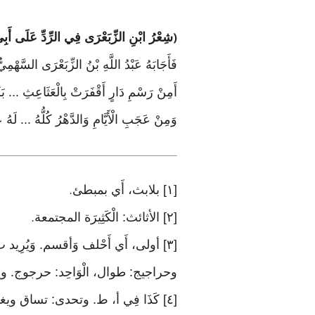
شِعْرُ ابْنِ الزِّبَعْرَى فِي الرِّدِّ عَلَى أَبِي
(
فَأَجَابَهُ عَبْدُ اللَّهِ بْنُ الزِّبَعْرَى السَّهْمِي
أَمِنْ رَسْمِ دَارٍ أَقْفَرَتْ بِالْعَثَاعِثِ ... بَكَيْ
وَمِنْ عَجَبِ الْأَيَّامِ وَالدَّهْرُ كُلُّهُ ... ل
[١] بلابث، أَي بمبطئ
.
[٢] الأثائث: الْكَثِيرَة المجتمعة
.
[٣] أولى، أَي أَحْلف وَأقسم. وَيُرِيد ب «الراقصات»: الْإِبِل والرقص: ضرب من الْمَشْي
وحراجيج: طوال، الْوَاحِد: حرجوج. 
[٤] كَذَا فِي أ، ط. وتحدى: تساق ويغنى