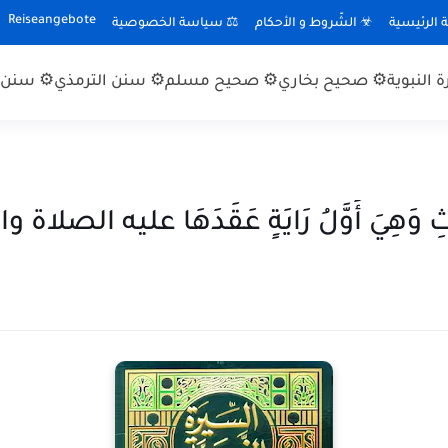
Reiseangebote
الرئيسية
☣ الشّروط و الأحكام
⚖ سياسة الخصوصية
 النبوية
⚙ صحيح بخاري
⚙ صحيح مسلم
⚙ سنن الترمذي
⚙ سنن ا
حَارِثِ وَهِيَ أَوَّلُ رَايَةٍ عَقَدَهَا عليه الصلاة