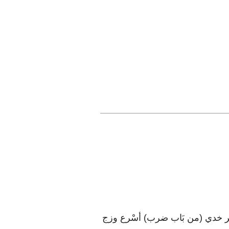
الْبَعِير خدي (من بَاب ضرب) أسْرع وزج