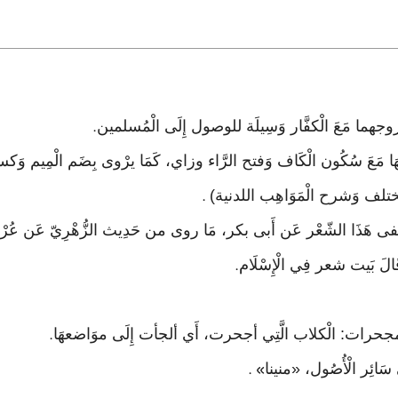
.
مَعَ سُكُون الْكَاف وَفتح الرَّاء وزاي، كَمَا يرْوى بِضَم الْمِيم وَكسر ال
تلف وَشرح الْمَوَاهِب اللدنية)
.
نفى هَذَا الشّعْر عَن أَبى بكر، مَا روى من حَدِيث الزُّهْرِيّ عَن عُرْوَة 
الَ بَيت شعر فِي الْإِسْلَام
.
.
» .