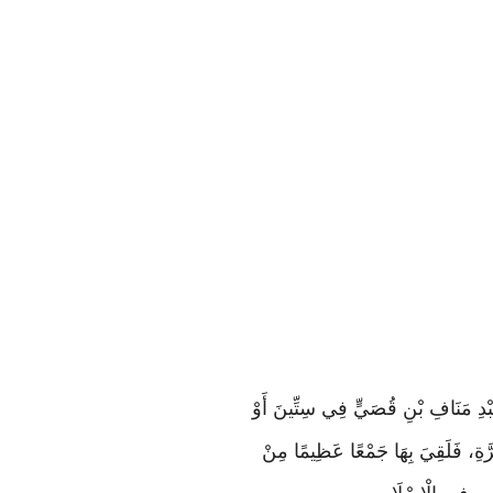
بْدِ مَنَافِ بْنِ قُصَيٍّ فِي سِتِّينَ أَوْ
ُرَّةِ، فَلَقِيَ بِهَا جَمْعًا عَظِيمًا مِنْ