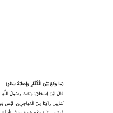
مَا وَقَعَ بَيْنَ الْكُفَّارِ وَإِصَابَةُ سَعْدٍ
.
)
(
قَالَ ابْنُ إسْحَاقَ: وَبَعَثَ رَسُولُ اللَّهِ ﷺ، 
ثَمَانِينَ رَاكِبًا مِنْ الْمُهَاجِرِينَ، لَيْسَ فِيهِ