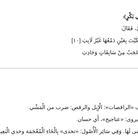
 بَكْرٍ
):
ُّ، فَقَالَ
:
تَ بِعَيْنٍ دَمْعُهَا غَيْرُ لَابِثِ [١٠]
َهُ عَجَبٌ مِنْ سَابِقَاتٍ وَحَادِثِ
.
ويروى: «عناجيج»، أَي حسان
.
 لَهَا. وَفِي سَائِر الْأُصُول: «تخدى» بِالْخَاءِ الْمُعْجَمَة وخدي 