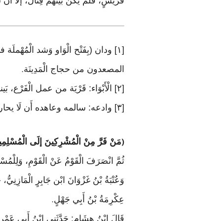
قُرَيْشٍ، فَلَمْ يَكُنْ بَيْنَهُمْ قِتَالٌ، إلَّا أَن
[١] ودان (بِفَتْح الْوَاو وَشد الْمُهْم
المصعدون من حجاج الْمَدِينَة
.
[٢] الْأَبْوَاء: قَرْيَة من عمل الْفَرْع، بَينهَا وَبَين الْجحْفَة من جِهَة الْمَدِينَة ثَلَاثَة وَعِشْرُونَ ميلًا
[٣] وادعه: سالمه وعاهده أَن لَا يحاربه
مَنْ فَرَّ مِنْ الْمُشْرِكِينَ إلَى الْمُسْلِمِ
(
عِكْرِمَةُ بْنُ أَبِي جَهْلٍ
.