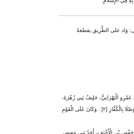
بِهِ فِي الْإِسْلَامِ
.
قيل: وَاد على الطَّرِيق يقطعهُ
َّ مِنْ الْمُشْرِكِينَ (إلَى) [١] الْمُسْلِمِينَ الْمِقْدَادُ بْنُ عَمْرِو الْبَهْرَانِيُّ، حَلِيفُ بَنِي زُهْرَةَ،
وَعُتْبَةُ بْنُ غَزْوَانَ ابْن جَابِرٍ الْمَازِنِيُّ، حَلِيفُ بَنِي نَوْفَلِ بْنِ عَبْدِ مَنَافٍ، وَكَانَا مُسْلِمَيْنِ، وَلَكِنَّهُمَا خَرَجَا لِيَتَوَصَّلَا بِالْكُفَّارِ [٢] . وَكَانَ عَلَى الْقَوْمِ
َّثَنِي ابْنُ أَبِي عَمْرِو بْنِ الْعَلَاءِ، عَنْ أَبِي عَمْرٍو الْمَدَنِيِّ: أَنَّهُ كَانَ عَلَيْهِمْ مِكْرَزُ [٣] بْنُ حَفْصِ بْنِ الْأَخْيَفِ، أَحَدُ بَنِي مَعِيصِ