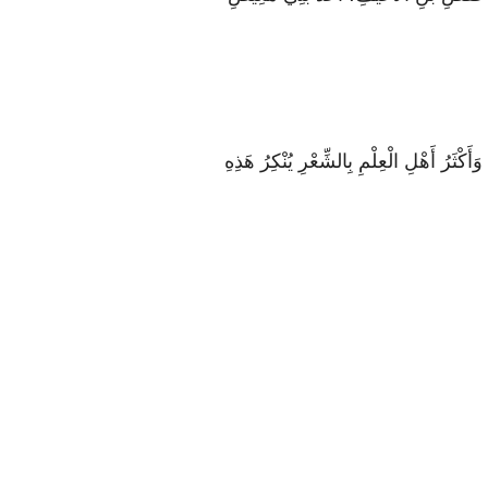
رُ أَهْلِ الْعِلْمِ بِالشِّعْرِ يُنْكِرُ هَذِهِ