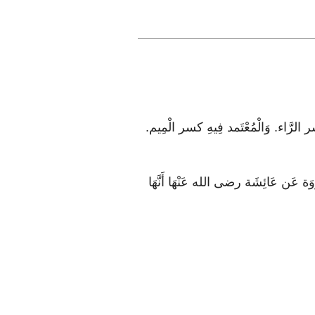
رَّاء. وَالْمُعْتَمد فِيهِ كسر الْمِيم.
عَن عَائِشَة رضى الله عَنْهَا أَنَّهَا