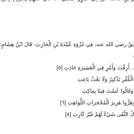
ِيقُ رضي الله عنه، فِي غَزْوَةِ عُبَيْدَةَ بْنِ الْحَارِثِ- قَالَ ابْنُ هِشَامٍ: وَأَكْثَ
:
. أَرِقْتَ وَأَمْرٍ فِي الْعَشِيرَةِ حَادِثِ [٥]
لْكُفْرِ تَذْكِيرٌ وَلَا بَعْثُ بَاعِثِ
 وَقَالُوا: لَسْتَ فِينَا بِمَاكِثِ
َهَرُّوا هَرِيرَ الْمُجْحَرَاتِ اللَّوَاهِثِ [٦]