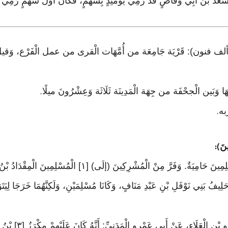
َّ سَعْدَ بْنَ أَبِي وَقَّاصٍ قَدْ رُمِيَ يَوْمَئِذٍ بِسَهْمٍ، فَكَانَ أَوَّلَ سَهْمٍ رُمِيَ 
لَة فألف فنون): قَرْيَة جَامِعَة من أُمَّهَات الْقرى من عمل الْفَرْع، وَ
.
.
ينَ
):
ثُمَّ انْصَرَفَ الْقَوْمُ عَنْ الْقَوْمِ، وَلِلْمُسْلِمِينَ حَامِيَةٌ. وَفَر
قَالَ ابْنُ هِشَامٍ: حَد