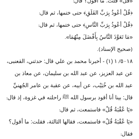
قُلْ» قلت: ما أقول؟ قال
:
«
﴿قُلْ أعُوذُ بِرَبِّ الفَلَقِ﴾ حتى ختمها، ثم قال
:
﴿قُلْ أعُوذُ بِرَبِّ النَّاسِ﴾ حتى ختمها، ثم قال
:
مَا تَعَوَّذَ النَّاسُ بِأَفْضَلَ مِنْهُمَا
».
«
صحيح الإسناد
).
(
٥٠١٨
١
(١) - أخبرنا محمد بن علي قال: حدثني، القعنبى،
/
عن عبد العزيز، عن عبد الله بن سليمان، عن معاذ بن
عبد الله بن خُبَيْب، عن أبيه، عن عقبة بن عامر الجُهنيِّ
قال: بينا أنا أقود برسول الله ﷺ راحلته في غزوة، إذ قال
:
يَا عُقْبَةُ قُلْ» فاستمعت، ثم قال
:
«
يَا عُقْبَةُ قُلْ» فاستمعت، فقالها الثالثة، فقلت: ما أقول؟
«
فقال
: