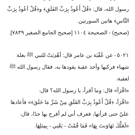
رسول الله، قال: ﴿قُلْ أَعُوذُ بِرَبِّ الفَلَقِ﴾ و﴿قُلْ أعُوذُ بِرَبِّ
النَّاسِ﴾ هاتين السورتين
.
(صحيح) - الصحيحة ١١٠٤ [صحيح الجامع الصغير ٧٨٣٩]
.
٥٠٢١
عن عُقْبَة بن عامر قال: أهْدِيَتْ للنبي ﷺ بغلة
-
شهباء فركبها وأخذ عقبة يقودها به، فقال رسول الله ﷺ
لعقبة
:
اقْرَأ» قال: وما أقرأ، يا رسول الله؟ قال
:
«
اقْرَأ، ﴿قُلْ أَعُوذُ بِرَبِّ الفَلَقِ مِنْ شَرِّ مَا خَلَقَ﴾» فأعادها
«
عليّ حتى قرأتها، فعرف أني لم أفرح بها جدًا، قال
:
لَعَلَّكَ تَهَاوَنتَ بِهَا» فَمَا قُمْتُ - يَعْنِي - بِمِثلِهَا
.
«