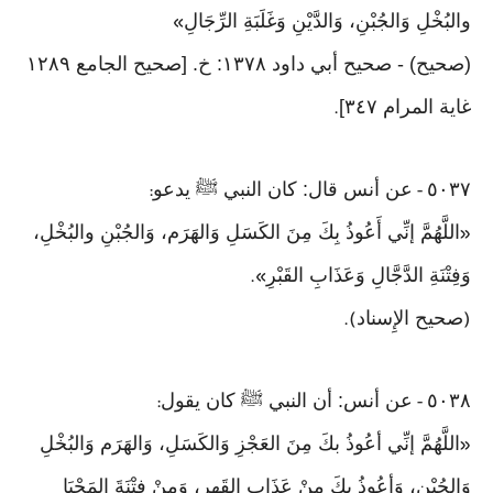
والبُخْلِ وَالجُبْنِ، وَالدَّيْنِ وَغَلَبَةِ الرِّجَالِ
»
(صحيح) - صحيح أبي داود ١٣٧٨: خ. [صحيح الجامع ١٢٨٩
غاية المرام ٣٤٧]
.
٥٠٣٧
عن أنس قال: كان النبي ﷺ يدعو
:
-
اللَّهُمَّ إنِّي أَعُوذُ بِكَ مِنَ الكَسَلِ وَالهَرَم، وَالجُبْنِ والبُخْلِ،
«
وَفِتْنَةِ الدَّجَّالِ وَعَذَابِ القَبْرِ
».
صحيح الإِسناد
).
(
٥٠٣٨
عن أنس: أن النبي ﷺ كان يقول
:
-
اللَّهُمَّ إنِّي أعُوذُ بكَ مِنَ العَجْزِ وَالكَسَلِ، وَالهَرَم وَالبُخْلِ
«
وَالجُبْنِ، وَأعُوذُ بِكَ مِنْ عَذَابِ القَهرِ، وَمِنْ فِتْنَةَ المَحْيَا