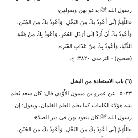
رسول الله ﷺ يدعو بهن ويقولهن
:
اللَّهُمَّ إِنِّي أَعُوذُ بكَ مِنَ البُخْلِ، وَأعُوذُ بكَ مِنَ الجُبْنِ،
«
وَأَعُوذُ بكَ أَنْ أُرَدَّ إلَى أرَذَلِ العُمُرِ، وَأعُوذُ بِكَ مِنْ فِتْنَةِ
الدُّنْيَا، وَأَعُوذُ بِكَ مِنْ عَذَابِ القَبْرِ
».
(صحيح) - الترمذي ٣٨٢٠: خ
.
(٦) باب الاستعاذة من البخل
٥٠٣٣
عن عمرو بن ميمون الأَوْدِي قال: كان سعد يُعلم
-
بنيه هؤلاء الكلمات كما يعلم العلم الغلمان، ويقول: إن
رسول الله ﷺ كان يتعوذ بهن فى دبر الصلاة
:
اللَّهُمَّ إنِّي أعُوذُ بِكَ مِنَ البُخْلِ، وَأَعُوذُ بكَ مِنَ الجُبْنِ،
«