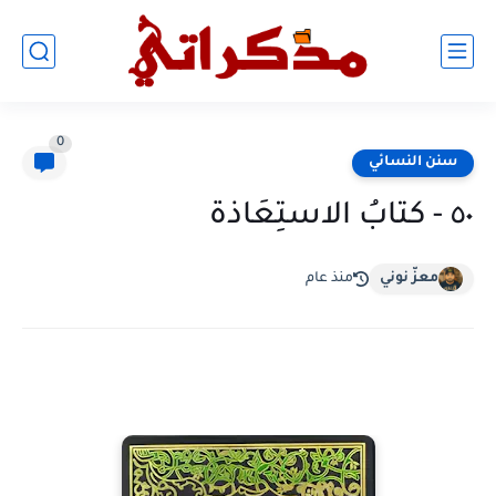
0
سنن النسائي
٥٠ - كتابُ الاستِعَاذة
معزّ نوني
منذ عام