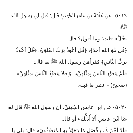
٥٠١٩
عن عُقْبَة بن عامر الجُهَنِيِّ قال: قال لي رسول الله
-
ﷺ
:
قُلْ» قلت: وما أقول؟ قال
:
«
﴿قُلْ هُوَ الله أَحَدٌ﴾، ﴿قُلْ أَعُوذُ بِرَبِّ الفَلَق﴾، ﴿قُلْ أعُوذُ
برَبِّ النَّاسِ﴾ فقرأهن رسول الله ﷺ ثم قال
:
لَمْ يَتَعَوَّذِ النَّاسُ بِمِثْلِهِنَّ» أوْ «لا يَتَعَوَّذُ النَّاسُ بمِثْلِهِنَّ
».
«
(صحيح) - انظر ما قبله
.
٥٠٢٠
عن ابن عابس الجُهَنِيِّ، أن رسول الله ﷺ قال له
:
-
يَا ابْنَ عَابسٍ أَلا أَدُلُّكَ» أو قال
:
«
ألا أخْبِرُكَ، بأَفْضَلِ مَا يَتَعَوَّذُ بهِ المُتَعَوِّذُونَ» قال: بلى يا
«