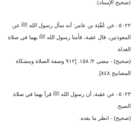
صحيح الإسناد
).
(
٥٠٢٢
عن عُقْبَة بن عامر: أنه سأل رسول الله ﷺ عن
-
المعوذتين، قال عقبة، فأمنا رسول الله ﷺ بهما في صلاة
الغداة
.
(صحيح) - مضى ٢/ ١٥٨. [٩١٢ وصفة الصلاة ومشكاة
المصابيح ٨٤٨]
.
٥٠٢٣
عن عقبة، أن رسول الله ﷺ قرأ بهما في صلاة
-
الصبح
.
(صحيح) - انظر ما بعده
.