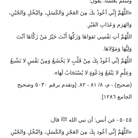
وسلم يعلمنا، يقول
:
اللَّهُمَّ إِنِّي أعُوذُ بكَ مِنَ العَجْزِ وَالكَسَلِ، والبُخْلِ وَالجُبْنِ،
«
وَالهَرَم وَعَذَابِ القَبْرِ
.
اللَّهُمَّ آتِ نَفْسِي تَقوَاهَا وَزَكِّهَا أَنْتَ خَيْرُ مَنْ زَكَّاهَا أنْتَ
وَلِيُّهَا وَمَوْلاهَا
.
اللَّهُمَّ إنِّي أعُوذُ بِكَ مِنْ قَلْبٍ لا يَخْشَعُ وَمِنْ نَفْسٍ لا تَشْبعُ
وَعِلْمٍ لا يَنْفَعُ وَدَعْوَةٍ لا يُسْتَجَابُ لَهَا
».
(صحيح) - م، ٨/ ٨١ - ٨٢. [وتقدم برقم ٥٠٣٠ وصحيح
الجامع ١٢٨٦]
.
٥٠٤٥
عن أنس: أن نبي الله ﷺ قال
:
-
اللَّهُمَّ إِنِّي أعُوذ بِكَ مِنَ العَجْزِ وَالكَسَلِ، وَالبُخْلِ وَالجُبْنِ
«