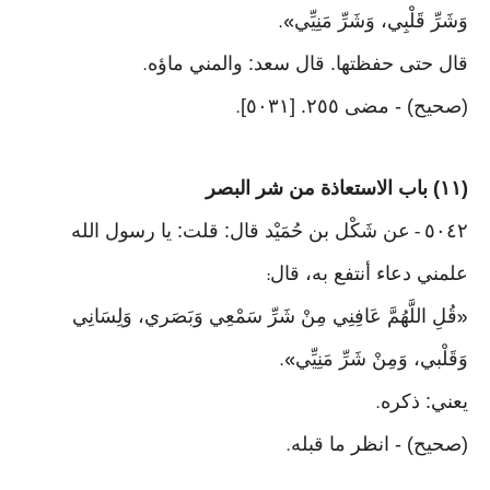
وَشَرِّ قَلْبِي، وَشَرِّ مَنِيِّي
».
قال حتى حفظتها. قال سعد: والمني ماؤه
.
(صحيح) - مضى ٢٥٥. [٥٠٣١]
.
(١١) باب الاستعاذة من شر البصر
٥٠٤٢
عن شَكْل بن حُمَيْد قال: قلت: يا رسول الله
-
علمني دعاء أنتفع به، قال
:
قُلِ اللَّهُمَّ عَافِنِي مِنْ شَرِّ سَمْعِي وَبَصَري، وَلِسَانِي
«
وَقَلْبي، وَمِنْ شَرِّ مَنِيِّي
».
يعني: ذكره
.
(صحيح) - انظر ما قبله
.