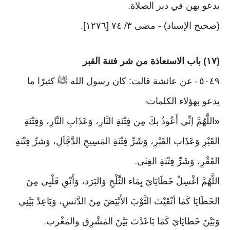
يدعو بهن في دبر الصلاة
.
(صحيح الإسناد) - مضى ٣/ ٧٤ [١٢٧٦]
.
(١٧) باب الاستعاذة من شر فتنة القبر
٥٠٤٩
عن عائشة قالت: كان رسول الله ﷺ كثيرًا ما
-
يدعو بهؤلاء الكلمات
:
اللَّهُمَّ إنِّي أَعُوذُ بكَ مِن فِتْنَةِ النَّارِ، وَعَذَابِ النَّارِ، وَفِتْنَةِ
«
القَبْرِ وَعَذَاب القَبْرِ، وَشَرِّ فِتْنَةِ المَسِيحِ الدَّجَّاَلِ، وَشرِّ فِتْنَةِ
الفَقْرِ، وَشَرِّ فِتْنَةِ الغِنَى
.
اللَّهُمَّ اغْسِلْ خَطَايَايَ بِمَاء الثَّلْجِ وَالبَرَد، وَأَنْقِ قَلْبِي مِنَ
الخَطَايَا كَمَا أنْقَيْتَ الثَّوْبَ الأَبْيَضَ مِنَ الدَّنَسِ، وَبَاعِدْ بَيْنِي
وَبَيْنَ خَطايَايَ كَمَا بَاعَدْتَ بَيْنَ المَشْرِق والمَغْرب
.