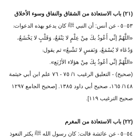
(٢١) باب الاستعاذة من الشقاق والنفاق وسوء الأخلاق
٥٠٥٣
عن أنس: أن النبي ﷺ كان يدعو بهذه الدعوات
:
-
اللَّهُمَّ إنِّي أَعُوذُ بكَ مِنْ عِلْمٍ لا يَنْفَعُ، وَقَلْبٍ لا يَخْشَعُ،
«
وَدُعَاء لا يُسْمَعُ، وَنَفسٍ لا تَشْبعُ» ثم يقول
:
اللَّهُمَّ إنِّي أعُوذُ بِكَ مِنْ هؤلاء الأرْبَع
».
«
(صحيح) - التعليق الرغيب ١/ ٧٥ - ٧٦ علم ابن أبي خيثمة
١٤٨/ ١٦٥، صحيح أبي داود ١٣٨٥. [صحيح الجامع ١٢٩٧
صحيح الترغيب ١١٩]
.
(٢٢) باب الاستعاذة من المغرم
٥٠٥٤
عن عائشة قالت: كان رسول الله ﷺ يكثر التعوذ
-