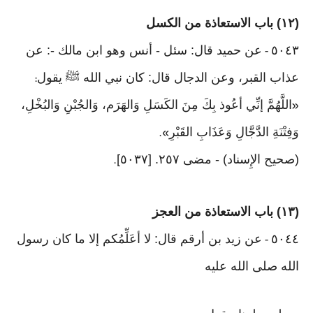
(١٢) باب الاستعاذة من الكسل
٥٠٤٣
عن حميد قال: سئل - أنس وهو ابن مالك -: عن
-
عذاب القبر، وعن الدجال قال: كان نبي الله ﷺ يقول
:
اللَّهُمَّ إنِّي أعُوذ بِكَ مِنَ الكَسَلِ وَالهَرَم، وَالجُبْنِ وَالبُخْلِ،
«
وَفِتْنَةِ الدَّجَّالِ وَعَذَابِ القَبْرِ
».
(صحيح الإِسناد) - مضى ٢٥٧. [٥٠٣٧]
.
(١٣) باب الاستعاذة من العجز
٥٠٤٤
عن زيد بن أرقم قال: لا أعَلِّمُكم إلا ما كان رسول
-
الله صلى الله عليه