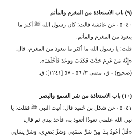
(٩) باب الاستعاذة من المغرم والمأثم
٥٠٤٠
عن عائشة قالت: كان رسول الله ﷺ أكثرَ ما
-
يتعوذ من المغرم والمأثم
.
قلت: يا رسول الله ما أكثر ما تتعوذ من المغرم، قال
:
إِنَّهُ مَنْ غَرِمَ حَدَّثَ فَكَذَبَ وَوَعَدَ فَأَخْلَفَ
».
«
(صحيح) - ق، مضى ٣/ ٥٦ - ٥٧ [١٢٤١]: ق
.
(١٠) باب الاستعاذة من شر السمع والبصر
٥٠٤١
عن شَكَل بن حُميد قال: أتيت النبي ﷺ فقلت: يا
-
نبي الله علمني تعوذًا أتعوذ به، فأخذ بيدي ثم قال
:
قُلْ أعُوذُ بِكَ مِنْ شَرِّ سَمْعِي وَشَرِّ بَصَرِي، وَشَرِّ لِسَانِي
«