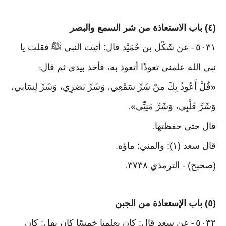
(٤) باب الاستعاذة من شر السمع والبصر
٥٠٣١
عن شَكْل بن حُمَيْد قال: أتيت النبي ﷺ فقلت يا
-
نبي الله علمني تعوذًا أتعوذ به، فأخذ بيدي ثم قال
:
قُلْ أَعُوذُ بِكَ مِنْ شَرِّ سَمْعِي، وَشَرِّ بَصَرِي، وَشَرِّ لِسَانِي،
«
وَشَرِّ قَلْبِي، وَشَرِّ مَنِيِّي
».
قال حتى حفظتها
.
قال سعد (١): والمني: ماؤه
.
(صحيح) - الترمذي ٣٧٣٨
.
(٥) باب الإستعاذة من الجبن
٥٠٣٢
عن سعد قال: كان يعلمنا خمسًا كان يقل: كان
-