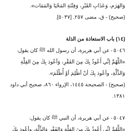
وَالهَرَم، وَعَذَابِ القَبْرِ، وَفِتْنَةِ المَحْيَا وَالمَمَات
».
(صحيح) - ق، مضى ٢٥٧. [٥٠٣٧]
.
(١٤) باب الاستعاذة من الذلة
٥٠٤٦
عن أبي هريرة، أن رسول الله ﷺ كان يقول
:
-
اللَّهُمَّ إنِّي أَعُوذُ بِكَ مِنَ الفَقْرِ، وَأعُوذ بِكَ مِنَ القِلَّةِ
«
وَالذِّلَّةِ، وأعُوذ بِكَ أنْ أظْلِمَ أوْ أُظْلَمَ
».
(صحيح) - الصحيحة ١٤٤٥، الإرواء ٨٦٠، صحيح أبي داود
١٣٨١
.
٥٠٤٧
عن أبي هريرة، أن النبي ﷺ كان يقول
:
-
اللَّهُمَّ إنِّي أَعُوذُ بِكَ مِنَ القِلَّةِ وَالفَقْرِ وَالذِّلَّةِ، وأعُوذ بِكَ
«