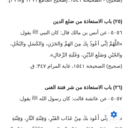
(صحيح) - الصحيحة ١٥٤١. [صحيح الجامع ١٢٩٦ و٢٩٦٨]
.
(٢٥) باب الاستعاذة من ضلع الدين
٥٠٥٦
عن أنس بن مالك قال: كان النبي ﷺ يقول
:
-
اللَّهُمَّ إنِّي أعُوذُ بِكَ مِنَ الهَمِّ وَالحَزَنِ، وَالكَسَلِ والبُخْلِ،
«
والجُبْنِ وَضَلَعِ الدَّيْنِ، وَغَلَبَةِ الرِّجَالِ
».
(صحيح) الصحيحة ١٥٤١، غاية المرام ٣٤٧: ق
.
(٢٦) باب الاستعاذة من شر فتنة الغنى
٥٠٥٧
عن عائشة قالت: كان رسول الله ﷺ يقول
:
-
اللَّهُمَّ إنِّي أَعُوذ بكَ مِنْ عَذَاب القَبْرِ، وَفِتْنَةِ النَّارِ، وَفِتْنَةِ
«