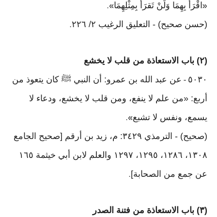
اقْرَأ بِهِمَا وَلَنْ تَقرَأَ بِمِثْلِهِمَا
».
«
(حسن صحيح) - التعليق الرغيب ٢/ ٢٢٦
.
(٢) باب الاستعاذة من قلب لا يخشع
٥٠٣٠
عن عبد الله بن عمرو: أن النبي ﷺ كان يتعوذ من
-
أربع: «من علم لا ينفع، ومن قلب لا يخشع، ودعاء لا
يسمع، ونفس لا تشبع
».
(صحيح) - الترمذي ٣٤٢٩: م، زيد بن أرقم [صحيح الجامع
١٣٠٨، ١٢٨٦، ١٢٩٥، ١٢٩٧ والعلم لابن أبي خيثمة ١٦٥
عن جمع من الصحابة]
.
(٣) باب الاستعاذة من فتنة الصدر