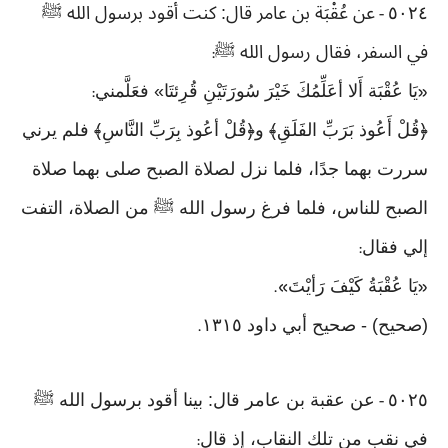
٥٠٢٤
عن عُقْبَة بن عامر قال: كنت أقود برسول الله ﷺ
-
في السفر، فقال رسول الله ﷺ
:
يَا عُقْبَة أَلا أعَلِّمُكَ خَيْرَ سُورَتَيْنِ قُرِئتَا» فعَلَّمني
:
«
﴿قُلْ أَعُوذ بَرَبِّ الفَلَقِ﴾ و﴿قُلْ أعُوذ بِرَبِّ النَّاسِ﴾ فلم يرني
سررت بهما جدًا، فلما نزل لصلاة الصبح صلى بهما صلاة
الصبح للناس، فلما فرغ رسول الله ﷺ من الصلاة، التفت
إلي فقال
:
يَا عُقْبَةُ كَيْفَ رَأيْتَ
».
«
(صحيح) - صحيح أبي داود ١٣١٥
.
٥٠٢٥
عن عقبة بن عامر قال: بينا أقود برسول الله ﷺ
-
في نقب من تلك النقاب، إذ قال
: