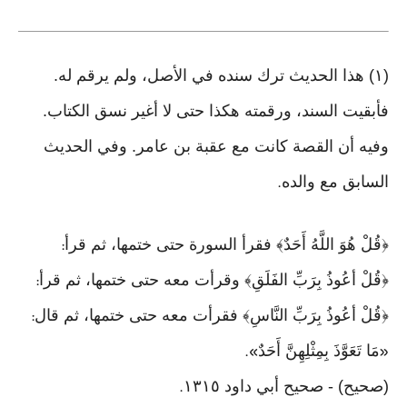
(١) هذا الحديث ترك سنده في الأصل، ولم يرقم له.
فأبقيت السند، ورقمته هكذا حتى لا أغير نسق الكتاب.
وفيه أن القصة كانت مع عقبة بن عامر. وفي الحديث
السابق مع والده
.
﴿قُلْ هُوَ اللَّهُ أَحَدٌ﴾ فقرأ السورة حتى ختمها، ثم قرأ
:
﴿قُلْ أعُوذُ بِرَبِّ الفَلَقِ﴾ وقرأت معه حتى ختمها، ثم قرأ
:
﴿قُلْ أعُوذُ بِرَبِّ النَّاسِ﴾ فقرأت معه حتى ختمها، ثم قال
:
مَا تَعَوَّذَ بِمِثْلِهِنَّ أَحَدٌ
».
«
(صحيح) - صحيح أبي داود ١٣١٥
.