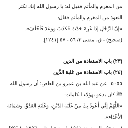
من المغرم والمأثم فقيل له: يا رسول الله إنك تكثر
التعوذ من المغرم والمأثم فقال
:
إنَّ الرَّجُلِ إذَا غَرِمَ حَدَّثَ فَكَذَبَ وَوَعَدَ فَأخْلَفَ
».
«
(صحيح) - ق، مضى ٣/ ٥٦ - ٥٧ [١٢٤١]
.
(٢٣) باب الاستعاذة من الدين
(٢٤) باب الاستعاذة من غلبة الدَّين
٥٠٥٥
عن عبد الله بن عمرو بن العاص: أن رسول الله
-
ﷺ كان يدعو بهؤلاء الكلمات
:
اللَّهُمَّ إنِّي أَعُوذُ بِكَ مِنْ غَلَبَةِ الدَّيْنِ، وَغَلَبَةِ العَدُوِّ، وشَمَاتَةِ
«
الأَعْدَاء
».