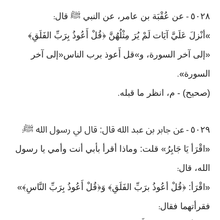
٥٠٢٨
عن عُقْبَة بن عامر، عن النبي ﷺ قال
:
-
أنْزلَ عَلَيَّ آيَات لَمْ يُرَ مِثْلُهُنَّ ﴿قُلْ أَعُوذُ بِرَبِّ الفَلَقِ﴾
»
«إلى آخر السورة، و»قل أَعوذ برب الناس«إلى آخر
السورة
».
(صحيح) - م، انظر ما قبله
.
٥٠٢٩
عن جابر بن عبد الله قال: قال لي رسول الله ﷺ
:
-
اقْرَأ يَا جَابِرُ» قلت: وماذا أقرأ بأبي أنت وأمي يا رسول
«
الله، قال
:
اقْرَأ: ﴿قُلْ أعُوذُ برَبِّ الفَلَقِ﴾ وَ﴿قُلْ أَعُوذُ بِرَبِّ النَّاسِ﴾»
«
فقرأتهما فقال
: