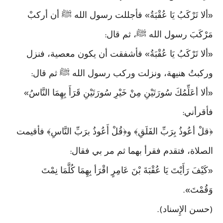
ألا تَرْكَبُ يَا عُقْبَةُ» فأجللت رسول الله ﷺ أن أركبْ
«
مَرْكَبَ رسول الله ﷺ، ثم قال
:
ألا تَرْكَبُ يَا عُقْبَةُ» فأشفقت أن يكون معصية، فنزل
«
وركبتُ هنيهة، ونزلت وركب رسول الله ﷺ ثم قال
:
ألا أعَلِّمُكَ سُورَتَيْنِ مِنْ خَيْرِ سُورَتَيْنِ قَرَأَ بِهِمَا النَّاسُ»
«
فأقرأني
:
﴿قلْ أعُوذُ بِرَبِّ الفَلَقِ﴾ و﴿قُلْ أَعُوذُ برَبِّ النَّاسِ﴾ فأقيمت
الصلاة، فتقدم فقرأ بهما ثم مر بي فقال
:
كَيْفَ رَأَيْتَ يَا عُقْبَةَ بْنَ عَامِرٍ اقْرَأ بِهِمَا كُلَّمَا نِمْتَ
«
وَقُمْتَ
».
حسن الإِسناد
).
(