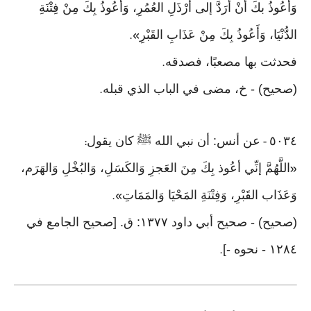
وَأَعُوذُ بكَ أنْ أُرَدَّ إلى أَرْذَلِ العُمُرِ، وَأعُوذُ بِكَ مِنْ فِتْنَةِ
الدُّنْيَا، وَأَعُوذُ بِكَ مِنْ عَذَابِ القَبْرِ
».
فحدثت بها مصعبًا، فصدقه
.
(صحيح) - خ، مضى في الباب الذي قبله
.
٥٠٣٤
عن أنس: أن نبي الله ﷺ كان يقول
:
-
اللَّهُمَّ إنِّي أعُوذ بِكَ مِنَ العَجزِ وَالكَسَلِ، وَالبُخْلِ وَالهَرَم،
«
وَعَذَاب القَبْرِ، وَفِتْنَةِ المَحْيَا وَالمَمَاتِ
».
(صحيح) - صحيح أبي داود ١٣٧٧: ق. [صحيح الجامع في
١٢٨٤ - نحوه -]
.