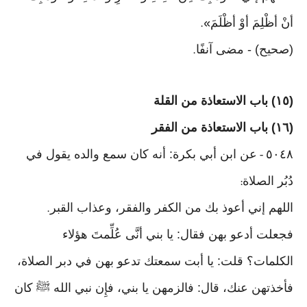
أنْ أظْلِمَ أوْ أظْلَمَ
».
(صحيح) - مضى آنفًا
.
(١٥) باب الاستعاذة من القلة
(١٦) باب الاستعاذة من الفقر
٥٠٤٨
عن ابن أبي بكرة: أنه كان سمع والده يقول في
-
دُبُر الصلاة
:
اللهم إني أعوذ بك من الكفر والفقر، وعذاب القبر
.
فجعلت أدعو بهن فقال: يا بني أنَّى عُلِّمتَ هؤلاء
الكلمات؟ قلت: يا أبت سمعتك تدعو بهن في دبر الصلاة،
فأخذتهن عنك، قال: فالزمهن يا بني، فإِن نبي الله ﷺ كان