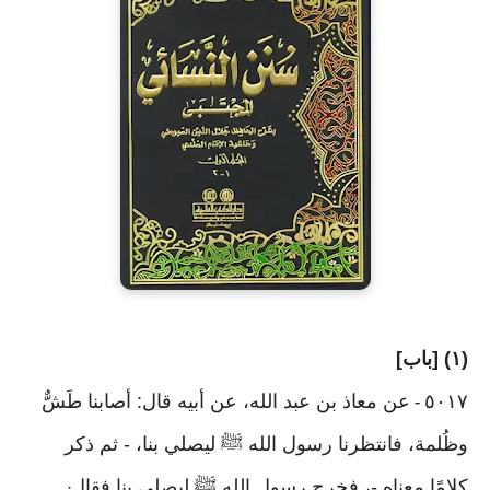
(١) [باب]
٥٠١٧
عن معاذ بن عبد الله، عن أبيه قال: أصابنا طَشٌّ
-
وظُلمة، فانتظرنا رسول الله ﷺ ليصلي بنا، - ثم ذكر
كلامًا معناه -، فخرج رسول الله ﷺ ليصلي بنا فقال