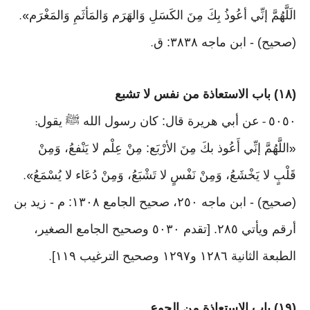
الَلَّهُمَّ إنِّي أعُوذُ بِكَ مِنَ الكَسَلِ وَالهَرَم وَالمَأثَمِ وَالمَغْرَم
».
(صحيح) - ابن ماجه ٣٨٣٨: ق
.
(١٨) باب الاستعاذة من نفس لا تشبع
٥٠٥٠
عن أبي هريرة قال: كان رسول الله ﷺ يقول
:
-
اللَّهُمَّ إنِّي أَعُوذ بكَ مِنَ الأرْبَع: مِنْ عِلْم لا يَنْفعُ، وَمِنْ
«
قَلْبٍ لا يَخْشَعُ، وَمِنْ نَفْسٍ لا تَشْبَعُ، وَمِنْ دُعَاء لا يُسْمَعُ
».
(صحيح) - ابن ماجه ٢٥٠، صحيح الجامع ١٣٠٨: م - زيد بن
أرقم ويأتي ٢٨٥. [تقدم ٥٠٣٠ وصحيح الجامع الصغير،
الطبعة الثانية ١٢٨٦ و١٢٩٧ وصحيح الترغيب ١١٩]
.
(١٩) باب الاستعاذة من الجوع