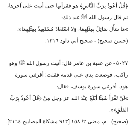
﴿قُلْ أعُوذُ بِرَبِّ النَّاسِ﴾ هو فقرأتها حتى أتيت على آخرها،
ثم قال رسول الله ﷺ عند ذلك
:
مَا سَأَلَ سَائِلٌ بِمِثْلِهِمَا، وَلا اسْتَعَاذَ مُسْتَعِيذٌ بِمِثْلِهِمَا
«.
»
(حسن صحيح) - صحيح أبي داود ١٣١٦
.
٥٠٢٧
عن عقبة بن عامر قال: أتيت رسول الله ﷺ وهو
-
راكب، فوضعت يدي على قدمه فقلت: أقرئني سورة
هود، أقرئني سورة يوسف، فقال
:
لَنْ تَقْرَأَ شَيْئًا أبْلَغَ عِنْدَ الله عز وجل مِنْ ﴿قُلْ أعُوذُ بِرَبِّ
»
الفَلَقِ﴾
«.
(صحيح) - م، مضى ٢/ ١٥٨ [٩١٣ مشكاة المصابيح ٢١٦٤]
.