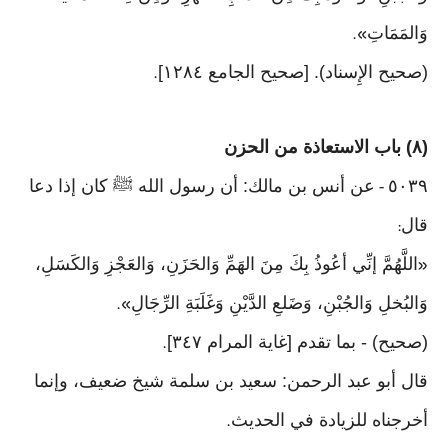
وَالمَمَاتِ
».
(صحيح الإِسناد). [صحيح الجامع ١٢٨٤]
.
(٨) باب الاستعاذة من الحزن
٥٠٣٩
عن أنس بن مالك: أن رسول الله ﷺ كان إذا دعا
-
قال
:
اللَّهُمَّ إنِّي أعُوذُ بِكَ مِنَ الهَمِّ وَالحَزَنِ، وَالعَجْزِ وَالكَسَلِ،
«
وَالبُخلِ وَالجُبْنِ، وَضَلعِ الدَّيْنِ وَغَلَبَةِ الرِّجَالِ
».
(صحيح) - بما تقدم [غاية المرام ٣٤٧]
.
قال أبو عبد الرحمن: سعيد بن سلمة شيخ ضعيف، وإنما
أخرجناه للزيادة في الحديث
.