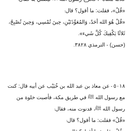
:
قُلْ»، فقلت: ما أقول؟ قال
:
«
قُلْ هُوَ الله أحَدٌ، وَالمُعَوِّذَتَيْنِ، حِينَ تُمْسِي، وَحِينَ تُصْبِحُ،
«
ثَلاثًا يَكْفِيكَ كُلَّ شَيء
».
(حسن) - الترمذي ٣٨٢٨
.
٥٠١٨
عن معاذ بن عبد الله بن خُبَيْب عن أبيه قال: كنت
-
مع رسول الله ﷺ في طريق مكة، فأصبت خلوة من
رسول الله ﷺ، فدنوت منه، فقال
:
قُلْ» فقلت: ما أقول؟ قال
:
«