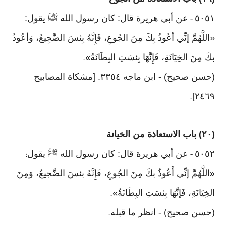
٥٠٥١
عن أبي هريرة قال: كان رسول الله ﷺ يقول:
-
«اللَّهُمَّ إنِّي أعُوذُ بِكَ مِنَ الجُوعِ، فَإِنَّهُ بِئسَ الضَّجِيعُ، وَأعُوذُ
بكَ مِنَ الخِيَانَةِ، فَإِنَّهَا بِئسَتِ البِطَانَةُ
».
(حسن صحيح) - ابن ماجه ٣٣٥٤. [مشكاة المصابيح
٢٤٦٩]
.
(٢٠) باب الاستعاذة من الخيانة
٥٠٥٢
عن أبي هريرة قال: كان رسول الله ﷺ يقول
:
-
اللَّهُمَّ إنِّي أَعُوذُ بكَ مِنَ الجُوعِ، فَإِنَّهُ بئسَ الضَّجيعُ، وَمِنَ
«
الخِيَانَةِ، فَإنَّهَا بِئسَتِ البِطَانَةُ
».
(حسن صحيح) - انظر ما قبله
.