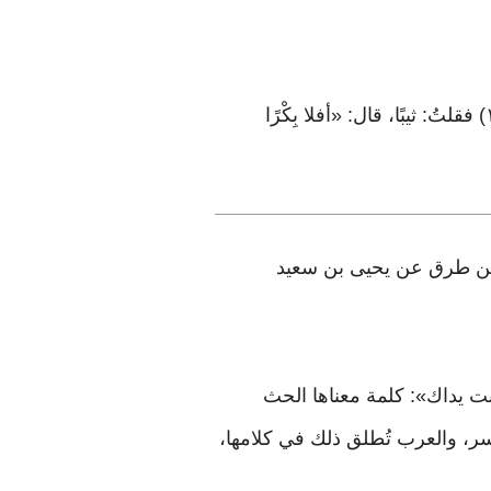
عن جابر بنِ عبد الله، قال: قال لي رسولُ الله ﷺ: «أتزوجْتَ؟» قلتُ: نعم، قال: «أبِكرًا أم ثيِّباَ؟» (١) فقلتُ: ثيبًا، قال: «أفلا بِكْرًا
اري (٥٠٩٠)، ومسلم (١٤٦٦)، وابن ماجه (١٨٥٨)، والنسائي في «الكبرى» (٥٣١٨) من طرق عن يحيى بن سعيد
ربت يداك»: كلمة معناها الحث
يسر، والعرب تُطلق ذلك في كلامها،