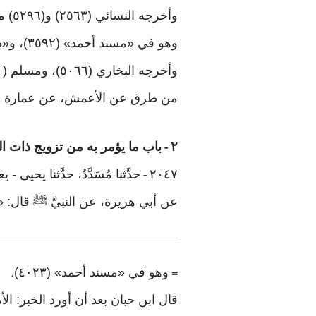
وأخرجه النسائي (٢٥٦٣) و(٥٢٩٦) من طريق أبي معشر زياد بن كليب، عن إبراهيم النخعي، به
وهو في «مسند أحمد» (٣٥٩٢)، و«صحيح ابن حبان» (٤٠٢٦)
من طرق عن الأعمش، عن عمارة بن ع
٢
باب ما يؤمر به من تزويج ذات ال
-
٢٠٤٧
حدَّثنا مُسَدَّدٌ، حدَّثنا يحيى
-
عن أبي هريرة، عن النبيَّ ﷺ قال: «تُنكحُ
وهو في «مسند أحمد» (٤٠٢٣)
.
=
قال ابن حبان بعد أن أورد الخبر: ال