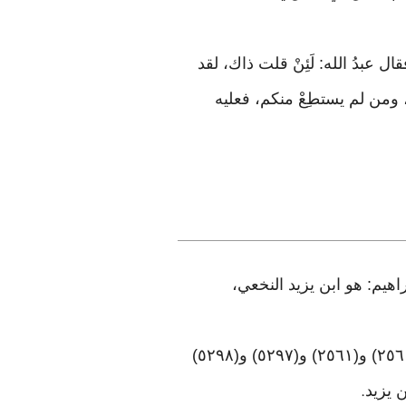
 فقال عبدُ الله: لَئِنْ قلت ذاك، لقد
رجِ، ومن لم يستطِعْ منكم، فعليه
هيم: هو ابن يزيد النخعي،
وأخرجه البخاري (١٩٠٥) و(٥٠٦٥)، ومسلم (١٤٠٠)، وابن ماجه (١٨٤٥)، والنسائي في «الكبرى» (٢٥٦٠) و(٢٥٦١) و(٥٢٩٧) و(٥٢٩٨)
.