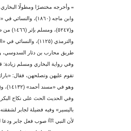
=
طريق محارب بن دثار السدوسي، ومسلم بإثر (١٤٦٦) من طريق أبي نضرة، ستتهم
وفي رواية البخاري ومسلم زيادة: ق
تقوم عليهن وتصلحهن، فقال: «بارك ال
وهو في «مسند أحمد» (١٤١٣٢)، و(١٤٢٣٧)، و«صحيح ابن حبان» (٢٧١٧) و(٦٥١٧)
باليسير» وفيه فضيلة لجابر لشفقته
لأن النبي ﷺ صوب فعل جابر ودعا ل