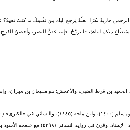
بدَ الرحمن جاريةً بكرًا، لعلَّهُ يَرجع إليك مِن نَفْسِكَ ما كنتَ تعهدُ؟
تَطَاعَ منكم الباءَةَ، فليتزوَّجْ، فإنه أغضُّ للبصرِ، وأحصنُ لِلف
بد الحميد بن قرط الضبي، والأعمش: هو سليمان بن مهران، وإبرا