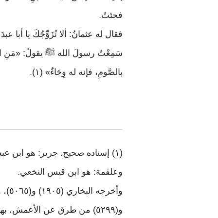
فجئتُ
.
فقال له عثمانُ: ألا نُزَوِّجُكَ يا أبا ع
سَمِعْتُ رسولَ الله ﷺ يقولُ: «مَنِ اسْ
بالصَّومِ، فإنه له وِجَاءٌ» (١)
.
(١) إسناده صحيح. جرير: هو ابن ع
وعلقمة: هو ابن قيس النخعي
.
و(٥٢٩٩) من طرق عن الأعمش، بهذا الإسناد. وقرن في رواية النسائي (٥٢٩٨) مع علقمة الأسود بن يزيد