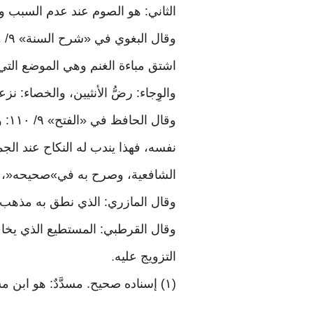
الثاني: هو الصوم عند عدم السبب وه
اشتق مباءة الغنم وهي الموضع التي تأ
والوِجاء: رضُّ الأنثيين، والخصاء: ن
وقا
الشافعية، وصرح به في»صحيحه«، و
وقال المازري: الذي نطق به مذهب م
وقال القرطبي: المستطيع الذي يخاف
التزويج عليه
.
(١) إسناده صحيح. مسدَّدٌ: هو ابن مسرهد الأسدي، وعبيد الله: هو ابن عمر العدوي، وسعيد بن أبي سيد: هو المقبري