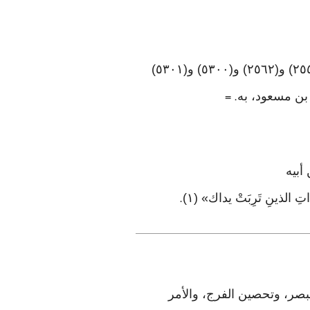
وأخرجه البخاري (٥٠٦٦)، ومسلم (١٤٠٠)، والترمذي (١١٠٥) و(١١٠٦)، والنسائي في «الكبرى» (٢٥٥٩) و(٢٥٦٢) و(٥٣٠٠) و(٥٣٠١)
بن مسعود، به
. =
 أبيه
الذينِ تَرِبَتْ يداك» (١)
.
لبصر، وتحصين الفرج، والأمر