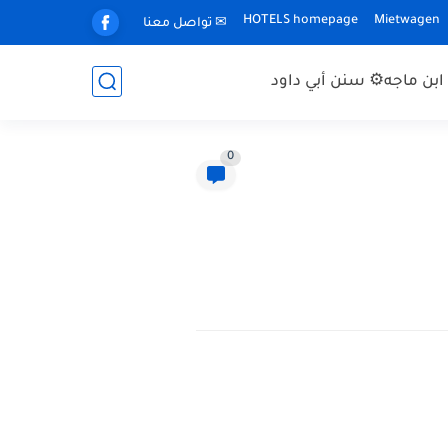
HOTELS homepage
Mietwagen
✉ تواصل معنا
بن ماجه
⚙ سنن أبي داود
0