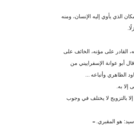
ة، وأصلها المكان الذي يأوي إليه الإنسان، ومنه
ًا
.
التائق إليه، القادر على مؤنه، الخائف على
بلة في رواية (المغني«٩/ ٣٤١): أنه يجب، وبذلك قال أبو عوانة الإسفراييني من
د الظاهري وأتباعه
...
إلا به
.
لا بالتزويج لا يختلف في وجوب
. =