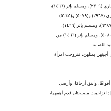
وأخرجه مختصرًا ومطولًا البخاري (٢٠٩٧)، ومسلم بإثر (١٤٦٦) من طريق وهب بن كيسان، والبخاري (٢٣٠٩)، ومسلم بإثر (١٤٦٦)،
وابن ماجه (١٨٦٠)، والنسائي في «الكبرى» (٥٣٠٩) و(٥٣١٧) من طريق عطاء بن أبي رباح، والبخاري (٢٩٦٧) و(٥٠٧٩) و(٥٢٤٥)
و(٥٢٤٧)، ومسلم بإثر (١٤٦٦) من طريق الشعبي عامر بن شراحيل، والبخاري (٤٠٥٢) و(٥٣٦٧) و(٦٣٨٧)، ومسلم بإثر (١٤٦٦)،
والترمذي (١١٢٥)، والنسائي في «الكبرى» (٥٣٠٨) و(٨٨٨٨) من طريق عمرو بن دينار، والبخاري (٥٠٨٠)، ومسلم بإثر (١٤٦٦) من
.
 أجيئهن بمثلهن، فتزوجت امرأة
عليكم بالأبكار، فإنهن أعذب أفواهًا، وأنتق أرحامًا، وأرضى
إذا تزاحمت مصلحتان قدم أهمهما،