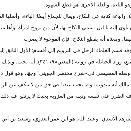
و الباءة، والعلة الأخرى هو قطع الشهوة
.
وقال البغوي في «شرح السنة» ٩/ ٤: والباءة كناية عن النكاح، ويقال للجماع أيضًا: الباء
وي إليه بالليل، سمي النكاح بها، لأن من تزوج امرأة بوأها منزل
زعهما، ومعناه أنه يقطع النكاح، فإن الموجوء لا يضرب
.
ل الحافظ في «الفتح» ٩/ ١١٠: وقد قسم العلماء الرجل في التزويج إلى أقسام: الأول 
نفسه، فهذا يندب له النكاح عند الجميع، وزاد الحنا
نقله المصيصي في»شرح مختصر الجويني" وجهًا، وهو قول داو
الك أنه مندوب، وقد يجب عندنا في حق من لا ينكف عن الزنى 
 الضرر على نفسه ودينه من العزوبة بحيث لا يرتفع عنه ذلك إ