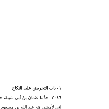
١
باب التحريض على النكاح
-
٢٠٤٦
حدَّثنا عثمانُ بنُ أبي شيبةَ،
-
إني لأمشي مَعَ عبد الله بنِ مسعود ب