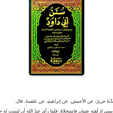
 حدَّثنا جريرٌ، عن الأعمش، عن إبراهيمَ، عن علقمةَ، قال
:
منى إذ لَقِيَه عثمان فاستخلاهُ، فلما رأى عبدُ الله أن ليست له ح