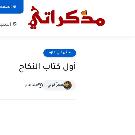
⚙ الصفحة 
⚙ السيرة
سنن أبي داود
أول كتاب النكاح
معزّ نوني
منذ عام