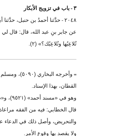
٣
باب في تزويج الأبكار
-
٢٠٤٨
حدَّثنا أحمدُ بن حنبل، حدَّثنا
-
تُلاعِبُها وتُلاعِبُك؟» (٢)
.
=
القطان، بهذا الإسناد
.
وهو في «مسند أحمد» (٩٥٢١)، و«صحيح ابن حبان» (٤٠٣٦)
قال الخطابي: فيه من الفقه مراعاة ا
والتحريض، وأصل ذلك في الدعاء على 
ولا يقصد بها وقوع الأمر
.