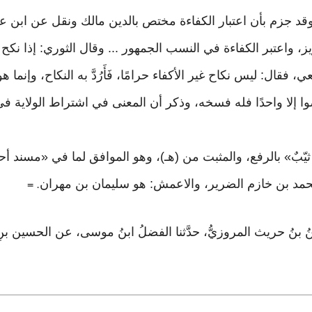
ل الحافظ في «الفتح» ٩/ ١٣٢: وقد جزم بأن اعتبار الكفاءة مختص بالدين مالك ون
 واعتبر الكفاءة في النسب الجمهور ... وقال الثوري: إذا نكح ا
ال: ليس نكاح غير الأكفاء حرامًا، فَأَرُدَّ به النكاح، وإنما هو
ا إلا واحدًا فله فسخه، وذكر أن المعنى في اشتراط الولاية في 
. =
ُسينُ بنُ حريث المروزيُّ، حدَّثنا الفضلُ ابنُ موسى، عن الحسين ب