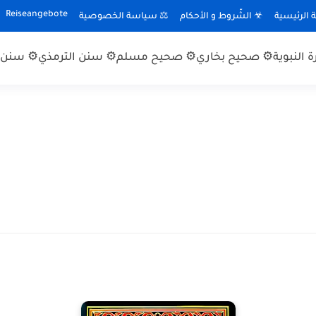
Reiseangebote
الرئيسية
☣ الشّروط و الأحكام
⚖ سياسة الخصوصية
 النبوية
⚙ صحيح بخاري
⚙ صحيح مسلم
⚙ سنن الترمذي
⚙ سنن ا