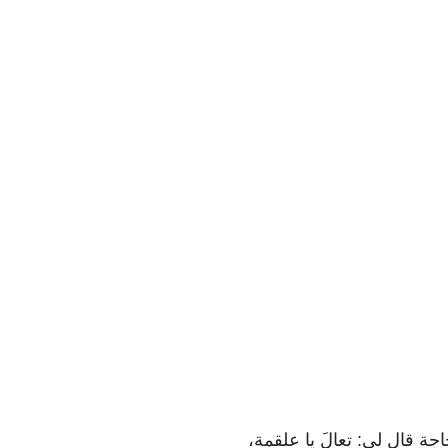
اجة قال لي: تعالَ يا علقمة،