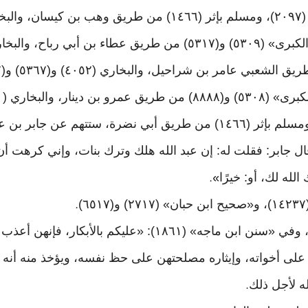
 عن جابر بن عبد الله، به
ال جابر: فقلت له: إن عبد الله هلك وترك بنات، وإني كرهت أن
له لك، أو: خيرًا
».
.
وفي الحديث الحث على نكاح البكر، وفي «سنن ابن ماجه» (١٨٦١): «
 على أخواته، وإيثاره مصلحتهن على حظ نفسه، ويؤخذ منه أنه 
ه لأجل ذلك
.