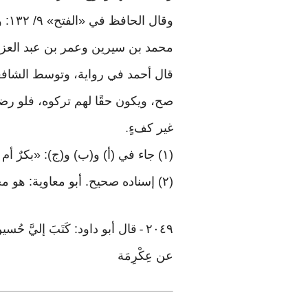
وقا
محمد بن سيرين وعمر بن عبد العزيز،
قال أحمد في رواية، وتوسط الشافعي، فق
صح، ويكون حقًا لهم تركوه، فلو رضو
غير كفءٍ
.
(١) جاء في (أ) و(ب) و(ج): «بكرٌ أم ثيّبٌ» بالرفع، والمثبت من (هـ)، وهو الموافق لما في «مسند أحمد
(٢) إسناده صحيح. أبو معاوية: هو محمد بن خازم الضرير، والاعمش: هو سليمان بن مهران
٢٠٤٩
قال أبو داود: كَتَبَ إليَّ ح
-
عن عِكْرِمَة