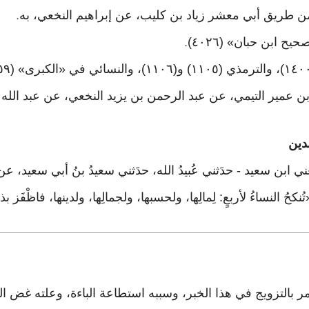
.
.
مير التيمي، عن عبد الرحمن بن يزيد النخعي، عن عبد الله 
دين
 - يعني ابن سعيد - حدَثني عُبيدُ الله، حدَثني سعيدُ بنُ أبي سعيد، عن
 النساءُ لأربعٍ: لِمالِها، ولحسبها، ولجمالِها، ولدينها، فاظْفَز بذاتِ 
أمر بالتزويج في هذا الخبر، وسببه استطاعة الباءة، وعلته غض ا