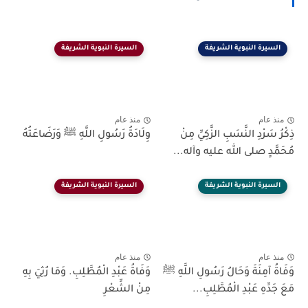
السيرة النبوية الشريفة
السيرة النبوية الشريفة
منذ عام
منذ عام
ذِكْرُ سَرْدِ النَّسَبِ الزَّكِيِّ مِنْ
وِلَادَةُ رَسُولِ اللَّهِ ﷺ وَرَضَاعَتُهُ
مُحَمَّدٍ صلى الله عليه وآله...
السيرة النبوية الشريفة
السيرة النبوية الشريفة
منذ عام
منذ عام
وَفَاةُ آمِنَةَ وَحَالُ رَسُولِ اللَّهِ ﷺ
وَفَاةُ عَبْدِ الْمُطَّلِبِ. وَمَا رُثِيَ بِهِ
مَعَ جَدِّهِ عَبْدِ الْمُطَّلِبِ...
مِنْ الشِّعْرِ