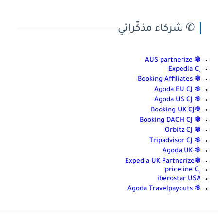
✆ شركاء مذكّراتي
❃ AUS partnerize
Expedia CJ
❃ Booking Affiliates
❃ Agoda EU CJ
❃ Agoda US CJ
❃Booking UK CJ
❃ Booking DACH CJ
❃ Orbitz CJ
❃ Tripadvisor CJ
❃ Agoda UK
❃Expedia UK Partnerize
priceline CJ
iberostar USA
❃ Agoda Travelpayouts