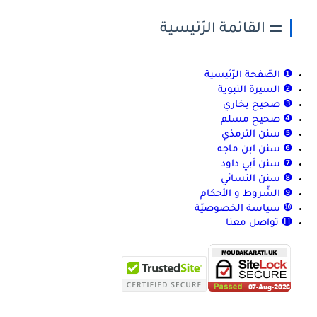
⚌ القائمة الرّئيسية
❶ الصّفحة الرّئيسية
❷ السيرة النبوية
❸ صحيح بخاري
❹ صحيح مسلم
❺ سنن الترمذي
❻ سنن ابن ماجه
❼ سنن أبي داود
❽ سنن النسائي
❾ الشّروط و الأحكام
❿ سياسة الخصوصيّة
⓫ تواصل معنا