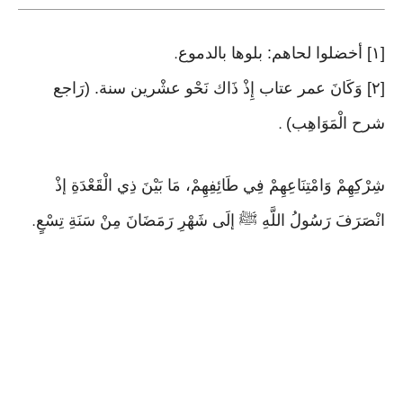
[١] أخضلوا لحاهم: بلوها بالدموع
.
[٢] وَكَانَ عمر عتاب إِذْ ذَاك نَحْو عشْرين سنة. (رَاجع
شرح الْمَوَاهِب)
.
شِرْكِهِمْ وَامْتِنَاعِهِمْ فِي طَائِفِهِمْ، مَا بَيْنَ ذِي الْقَعْدَةِ إذْ
انْصَرَفَ رَسُولُ اللَّهِ ﷺ إلَى شَهْرِ رَمَضَانَ مِنْ سَنَةِ تِسْعٍ
.