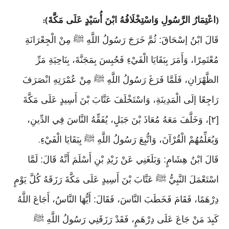
اعْتِمَارُ الرَّسُولِ وَاسْتِخْلَافُهُ ابْنَ أُسَيْدٍ عَلَى مَكَّةَ
):
(
قَالَ ابْنُ إسْحَاقَ: ثُمَّ خَرَجَ رَسُولُ اللَّهِ ﷺ مِنْ الْجِعْرَانَةِ
مُعْتَمِرًا، وَأَمَرَ بِبَقَايَا الْفَيْءِ فَحُبِسَ بِمَجَنَّةَ، بِنَاحِيَةِ مَرِّ
الظَّهْرَانِ، فَلَمَّا فَرَغَ رَسُولُ اللَّهِ ﷺ مِنْ عُمْرَتِهِ انْصَرَفَ
رَاجِعًا إلَى الْمَدِينَةِ، وَاسْتَخْلَفَ عَتَّابَ بْنَ أَسِيدٍ عَلَى مَكَّةَ
[٢]، وَخَلَّفَ مَعَهُ مُعَاذَ بْنَ جَبَلٍ، يُفَقِّهُ النَّاسَ فِي الدِّينِ،
وَيُعَلِّمُهُمْ الْقُرْآنَ، وَاتُّبِعَ رَسُولُ اللَّهِ ﷺ بِبَقَايَا الْفَيْءِ
.
قَالَ ابْنُ هِشَامٍ: وَبَلَغَنِي عَنْ زَيْدِ بْنِ أَسْلَمَ أَنَّهُ قَالَ: لَمَّا
اسْتَعْمَلَ النَّبِيُّ ﷺ عَتَّابَ بْنَ أَسِيدٍ عَلَى مَكَّةَ رَزَقَهُ كُلَّ يَوْمٍ
دِرْهَمًا، فَقَامَ فَخَطَبَ النَّاسَ، فَقَالَ: أَيُّهَا النَّاسُ، أَجَاعَ اللَّهُ
كَبِدَ مَنْ جَاعَ عَلَى دِرْهَمٍ، فَقَدْ رَزَقَنِي رَسُولُ اللَّهِ ﷺ