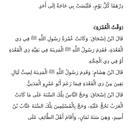
دِرْهَمًا كُلَّ يَوْمٍ، فَلَيْسَتْ بِي حَاجَةٌ إلَى أَحَدٍ
.
وَقْتُ الْعُمْرَةِ
):
(
قَالَ ابْنُ إسْحَاقَ: وَكَانَتْ عُمْرَةُ رَسُولِ اللَّهِ ﷺ فِي ذِي
الْقَعْدَةِ، فَقَدِمَ رَسُولُ اللَّهِ ﷺ الْمَدِينَةَ فِي بَقِيَّةِ ذِي الْقَعْدَةِ
أَوْ فِي ذِي الْحِجَّةِ
.
قَالَ ابْنُ هِشَامٍ: وَقَدِمَ رَسُولُ اللَّهِ ﷺ الْمَدِينَةَ لِسِتِّ لَيَالٍ
بَقِينَ مِنْ ذِي الْقَعْدَةِ فِيمَا زَعَمَ أَبُو عَمْرٍو الْمَدَنِيُّ
.
قَالَ ابْنُ إسْحَاقَ: وَحَجَّ النَّاسُ تِلْكَ السَّنَةَ عَلَى مَا كَانَتْ
الْعَرَبُ تَحُجُّ عَلَيْهِ، وَحَجَّ بِالْمُسْلِمِينَ تِلْكَ السَّنَةَ عَتَّابُ بْنُ
أَسِيدٍ، وَهِيَ سَنَةَ ثَمَانٍ، وَأَقَامَ أَهْلُ الطَّائِفِ عَلَى