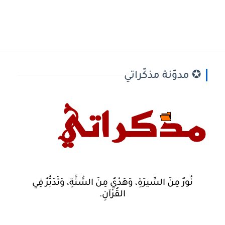
✪ مدوّنة مذكّراتي
نُورٌ مِنَ السِّيرَةِ، وَهَدْيٌ مِنَ السُّنَّةِ، وَتَدَبُّرٌ فِي
القُرْآنِ.