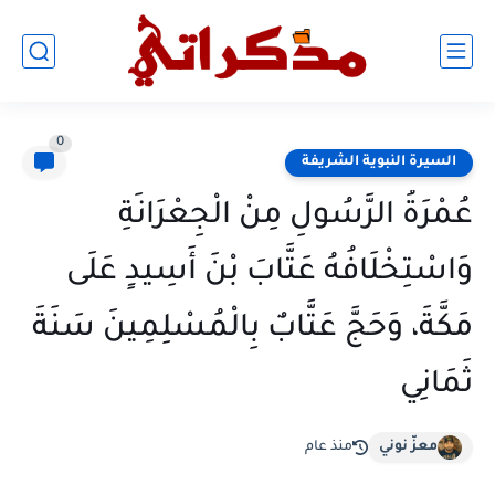
0
السيرة النبوية الشريفة
عُمْرَةُ الرَّسُولِ مِنْ الْجِعْرَانَةِ
وَاسْتِخْلَافُهُ عَتَّابَ بْنَ أَسِيدٍ عَلَى
مَكَّةَ، وَحَجَّ عَتَّابٌ بِالْمُسْلِمِينَ سَنَةَ
ثَمَانِي
معزّ نوني
منذ عام