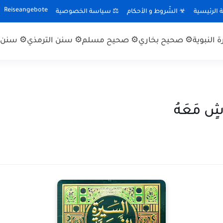
Reiseangebote
الرئيسية
☣ الشّروط و الأحكام
⚖ سياسة الخصوصية
 النبوية
⚙ صحيح بخاري
⚙ صحيح مسلم
⚙ سنن الترمذي
⚙ سنن ا
َاشٍ مَعَهُ