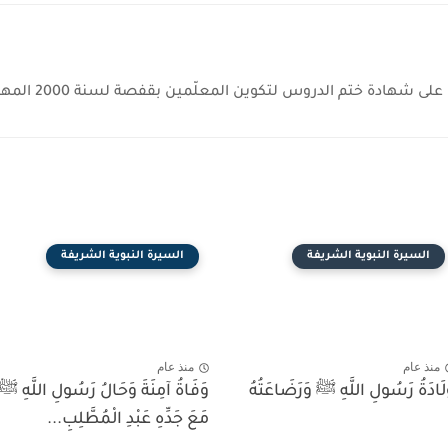
ختم الدروس لتكوين المعلّمين بقفصة لسنة 2000 المهنة: أستاذ مدارس ابتدائية
السيرة النبوية الشريفة
السيرة النبوية الشريفة
منذ عام
منذ عام
لَادَةُ رَسُولِ اللَّهِ ﷺ وَرَضَاعَتُهُ
وَفَاةُ آمِنَةَ وَحَالُ رَسُولِ اللَّهِ ﷺ
مَعَ جَدِّهِ عَبْدِ الْمُطَّلِبِ...