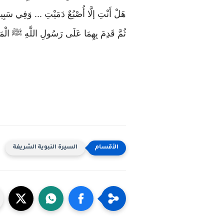
هَلْ أَنْتِ إلَّا أُصْبُعٌ دَمَيْتِ ... وَفِي سَبِيلِ
ثُمَّ قَدِمَ بِهِمَا عَلَى رَسُولِ اللَّهِ ﷺ الْمَد
السيرة النبوية الشريفة