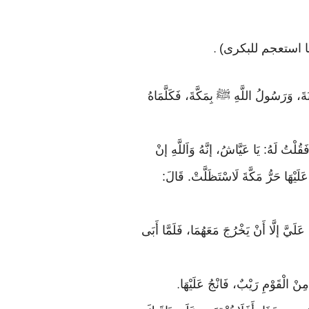
.
نَةَ، وَرَسُولُ اللَّهِ ﷺ بِمَكَّةَ، فَكَلَّمَاهُ
ْتُ لَهُ: يَا عَيَّاشُ، إنَّهُ وَاَللَّهِ إنْ
َيْهَا حَرُّ مَكَّةَ لَاسْتَظَلَّتْ. قَالَ:
لَيَّ إلَّا أَنْ يَخْرُجَ مَعَهُمَا، فَلَمَّا أَبَى
مِنْ الْقَوْمِ رَيْبٌ، فَانْجُ عَلَيْهَا
.