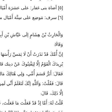
[٥] أضاة بنى غفار: على عشرَة أَمْيَال من مَكَّة
[٦] سرف: مَوضِع على سِتَّة أَمْيَال من مَكَّة. (رَاجع شرح السِّيرَة لأبى ذَر، ومعجم الْبلدَانِ، ومعجم مَا استعجم للبكرى)
وَالْحَارِثُ بْنُ هِشَامٍ إلَى عَيَّاشِ بْنِ أَبِي رَ
وَقَالَا
:
إنَّ أُمَّكَ قَدْ نَذَرَتْ أَنْ لَا يَمَسَّ رَأْسَهَ
يُرِيدَكَ الْقَوْمُ إلَّا لِيَفْتِنُوكَ عَنْ دينك فَ
فَقَالَ: أَبَرُّ قَسَمَ أُمِّي، وَلِي هُنَالِكَ مَال
قَالَ: فَقُلْتُ: وَاَللَّهِ إنَّكَ لَتَعْلَمُ أَنِّي ل
إلَّا ذَلِكَ، قَالَ
:
قُلْتُ لَهُ: أَمَّا إذْ قَدْ فَعَلْتَ مَا فَعَلْتَ، فَ