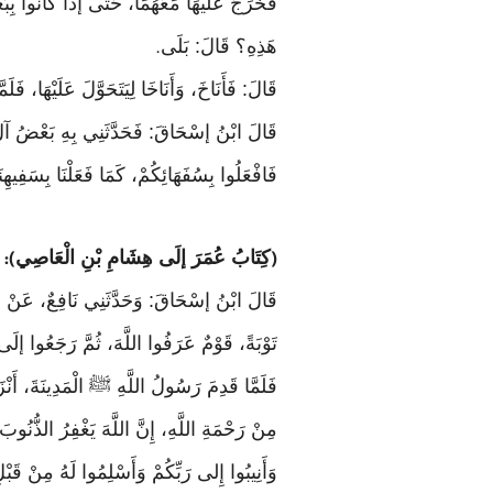
فَخَرَجَ عَلَيْهَا مَعَهُمَا، حَتَّى إذَا كَانُوا بِ
هَذِهِ؟ قَالَ: بَلَى
.
قَالَ: فَأَنَاخَ، وَأَنَاخَا لِيَتَحَوَّلَ عَلَيْهَا، فَلَم
قَالَ ابْنُ إسْحَاقَ: فَحَدَّثَنِي بِهِ بَعْضُ آلِ عَيّ
فَافْعَلُوا بِسُفَهَائِكُمْ، كَمَا فَعَلْنَا بِسَفِيهِنَ
كِتَابُ عُمَرَ إلَى هِشَامِ بْنِ الْعَاصِي
):
(
قَالَ ابْنُ إسْحَاقَ: وَحَدَّثَنِي نَافِعٌ، عَنْ عَبْ
تَوْبَةً، قَوْمٌ عَرَفُوا اللَّهَ، ثُمَّ رَجَعُوا إلَى 
فَلَمَّا قَدِمَ رَسُولُ اللَّهِ ﷺ الْمَدِينَةَ، أَنْز
مِنْ رَحْمَةِ اللَّهِ، إِنَّ اللَّهَ يَغْفِرُ الذُّنُوبَ
وَأَنِيبُوا إِلى رَبِّكُمْ وَأَسْلِمُوا لَهُ مِنْ قَبْل