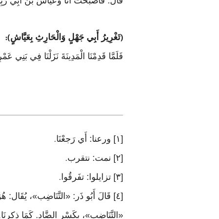
قَالَ: فَأَصْبَحْتُ أَنَا وَعَيَّاشُ بْنُ أَبِي رَبِي
تَغْرِيرُ أَبِي جَهْلٍ وَالْحَارِثِ بِعَيَّاشٍ
):
(
فَلَمَّا قَدِمْنَا الْمَدِينَةَ نَزَلْنَا فِي بَنِي ع
[١] ورعنا: أَي رَجعْنَا
.
[٢] نمت: نتقرب
.
[٣] تزايلوا: تفَرقُوا
.
[٤] قَالَ أَبُو ذَر: «التَّنَاضِب»، يُق
«التَّنَاضِب»، بِكَسْر الضَّاد. كَمَا ذكرنَا
.