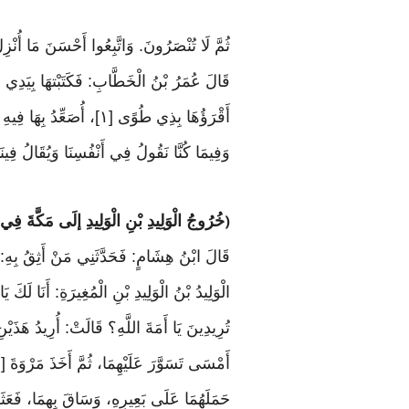
ثُمَّ لَا تُنْصَرُونَ. وَاتَّبِعُوا أَحْسَنَ مَا أُنْزِلَ إِ
قَالَ عُمَرُ بْنُ الْخَطَّابِ: فَكَتَبْتهَا بِيَدِ
أَقْرَؤُهَا بِذِي طُوًى [١]،
وَفِيمَا كُنَّا نَقُولُ فِي أَنْفُسِنَا وَيُقَالُ ف
خُرُوجُ الْوَلِيدِ بْنِ الْوَلِيدِ إلَى مَكَّةَ فِ
(
قَالَ ابْنُ هِشَامٍ: فَحَدَّثَنِي مَنْ أَثِقُ بِهِ
الْوَلِيدُ بْنُ الْوَلِيدِ بْنِ الْمُغِيرَةِ: أَنَا لَك
تُرِيدِينَ يَا أَمَةَ اللَّهِ؟ قَالَتْ: أُرِيدُ هَذَي
حَمَلَهُمَا عَلَى بَعِيرِهِ، وَسَاقَ بِهِمَا، فَعَثَ