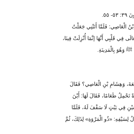
٥- ٥٥
.
ُ الْعَاصِي: فَلَمَّا أَتَتْنِي جَعَلْتُ
َهُ تَعَالَى فِي قَلْبِي أَنَّهَا إنَّمَا أُنْزِلَتْ فِينَا،
ﷺ وَهُوَ بِالْمَدِينَةِ
.
بِيعَةَ، وَهِشَامِ بْنِ الْعَاصِي؟ فَقَالَ
َةً تَحْمِلُ طَعَامًا، فَقَالَ لَهَا: أَيْنَ
سَيْنِ فِي بَيْتٍ لَا سَقْفَ لَهُ، فَلَمَّا
ُمَا، فَكَانَ يُقَالُ لِسَيْفِهِ: «ذُو الْمَرْوَةِ» لِذَلِكَ، ثُمَّ