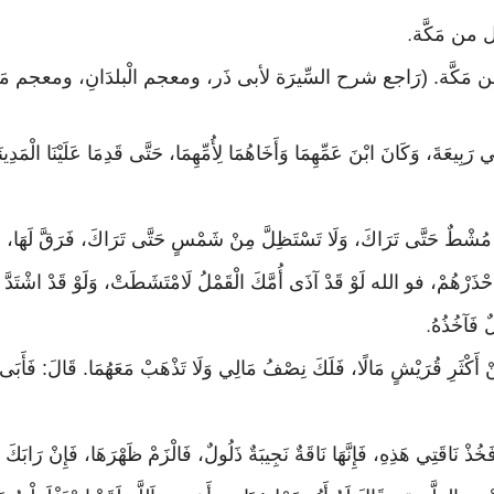
.
بِيعَةَ، وَكَانَ ابْنَ عَمِّهِمَا وَأَخَاهُمَا لِأُمِّهِمَا، حَتَّى قَدِمَا عَلَيْنَا الْمَدِي
ا مُشْطٌ حَتَّى تَرَاكَ، وَلَا تَسْتَظِلَّ مِنْ شَمْسٍ حَتَّى تَرَاكَ، فَرَقَّ لَهَا، فَقُل
احْذَرْهُمْ، فو الله لَوْ قَدْ آذَى أُمَّكَ الْقَمْلُ لَامْتَشَطَتْ، وَلَوْ قَدْ اشْتَدَّ عَل
ٌ فَآخُذُهُ
.
َمِنْ أَكْثَرِ قُرَيْشٍ مَالًا، فَلَكَ نِصْفُ مَالِي وَلَا تَذْهَبْ مَعَهُمَا. قَالَ: فَأَبَى عَ
خُذْ نَاقَتِي هَذِهِ، فَإِنَّهَا نَاقَةٌ نَجِيبَةٌ ذَلُولٌ، فَالْزَمْ ظَهْرَهَا، فَإِنْ رَابَكَ 