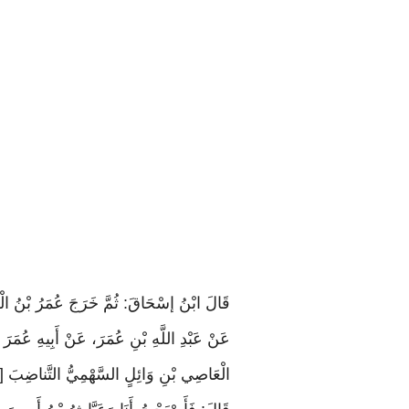
قَالَ ابْنُ إسْحَاقَ: ثُمَّ خَرَجَ عُمَرُ بْنُ الْخَ
عَنْ عَبْدِ اللَّهِ بْنِ عُمَرَ، عَنْ أَبِيهِ عُمَرَ ب
الْعَاصِي بْنِ وَائِلٍ السَّهْمِيُّ التَّناضِبَ [٤] مِنْ أَضَاةِ [٥] بَنِي غِفَارٍ، فَوْقَ سَرِفٍ [٦]، وَقُلْنَا: أَيُّنَا لَمْ يُصْبِحْ عِنْدَهَا فَقَدْ حُبِسَ فَلْيَمْضِ صَاحِبَاهُ