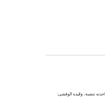
جر، واحدته تنضبة، وَقَيده الوقشى: