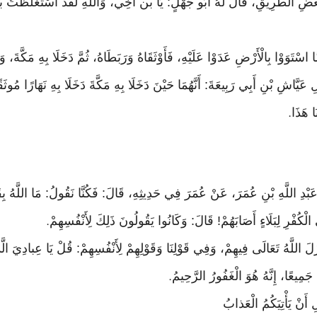
بَعْضِ الطَّرِيقِ، قَالَ لَهُ أَبُو جَهْلٍ: يَا بن أَخِي، وَاَللَّهِ لَقَدْ اسْتَغْلَظْتُ بَع
َّا اسْتَوَوْا بِالْأَرْضِ عَدَوْا عَلَيْهِ، فَأَوْثَقَاهُ وَرَبَطَاهُ، ثُمَّ دَخَلَا بِهِ مَكَّةَ، وَفَ
َاشِ بْنِ أَبِي رَبِيعَةَ: أَنَّهُمَا حَيْنَ دَخَلَا بِهِ مَكَّةَ دَخَلَا بِهِ نَهَارًا مُوثَقًا
ا هَذَا
.
دِ اللَّهِ بْنِ عُمَرَ، عَنْ عُمَرَ فِي حَدِيثِهِ، قَالَ: فَكُنَّا نَقُولُ: مَا اللَّهُ بِقَاب
الْكُفْرِ لِبَلَاءٍ أَصَابَهُمْ! قَالَ: وَكَانُوا يَقُولُونَ ذَلِكَ لِأَنْفُسِهِمْ
.
َلَ اللَّهُ تَعَالَى فِيهِمْ، وَفِي قَوْلِنَا وَقَوْلِهِمْ لِأَنْفُسِهِمْ: قُلْ يَا عِبادِيَ ا
 جَمِيعًا، إِنَّهُ هُوَ الْغَفُورُ الرَّحِيمُ
.
ِ أَنْ يَأْتِيَكُمُ الْعَذابُ