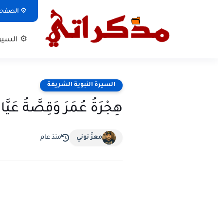
⚙ الصفحة 
⚙ السيرة
السيرة النبوية الشريفة
هِجْرَةُ عُمَرَ وَقِصَّةُ عَيّ
معزّ نوني
منذ عام