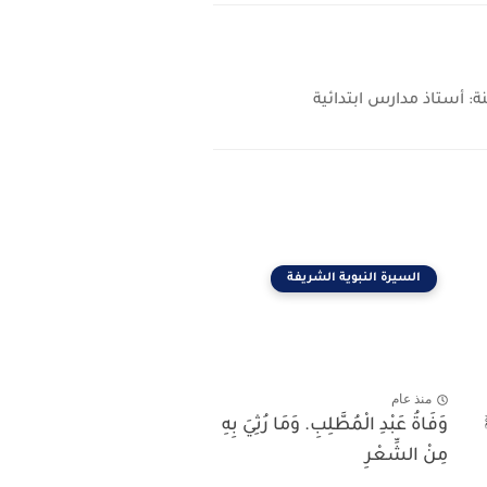
السيرة النبوية الشريفة
منذ عام
وَفَاةُ عَبْدِ الْمُطَّلِبِ. وَمَا رُثِيَ بِهِ
مِنْ الشِّعْرِ