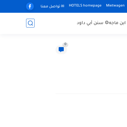
HOTELS homepage
Mietwagen
✉ تواصل معنا
بن ماجه
⚙ سنن أبي داود
0