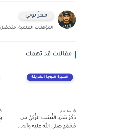
معزّ نوني
المؤهلات العلمية: متحصّل على شهادة 
مقالات قد تهمك
السيرة النبوية الشريفة
منذ عام
ذِكْرُ سَرْدِ النَّسَبِ الزَّكِيِّ مِنْ
وِ
مُحَمَّدٍ صلى الله عليه وآله...