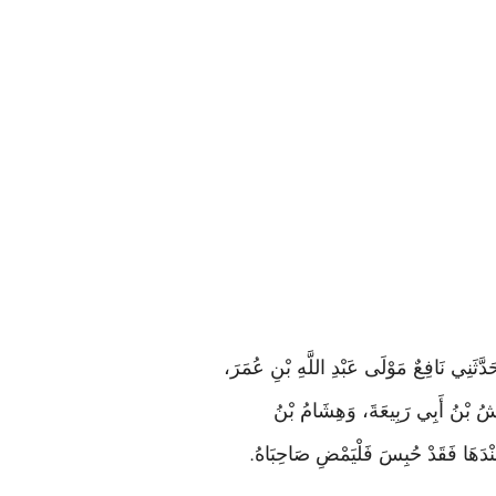
َثَنِي نَافِعٌ مَوْلَى عَبْدِ اللَّهِ بْنِ عُمَرَ،
َّاشُ بْنُ أَبِي رَبِيعَةَ، وَهِشَامُ بْنُ
.