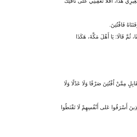
ِيرِي هَذَا، أَفَلَا تُعْقِبَنِي عَلَى نَاقَتِكَ
تَنَاهُ فَافْتُتِنَ
.
، ثُمَّ قَالَا: يَا أَهْلَ مَكَّةَ، هَكَذَا
ِلٍ مِمَّنْ اُفْتُتِنَ صَرْفًا وَلَا عَدْلًا وَلَا
لَّذِينَ أَسْرَفُوا عَلى أَنْفُسِهِمْ لَا تَقْنَطُوا