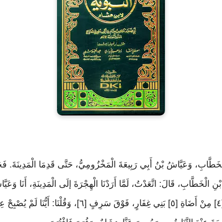
طَّابِ، وَعَيَّاشُ بْنُ أَبِي رَبِيعَةَ الْمَخْزُومِيُّ، حَتَّى قَدِمَا الْمَدِينَةَ. فَحَدّ
ْنِ الْخَطَّابِ، قَالَ: اتَّعَدْتُ، لَمَّا أَرَدْنَا الْهِجْرَةَ إلَى الْمَدِينَةِ، أَنَا وَعَي