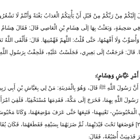
لَيْكُمْ مِنْ رَبِّكُمْ مِنْ قَبْلِ أَنْ يَأْتِيَكُمُ الْعَذابُ بَغْتَةً وَأَنْتُمْ لَا تَشْعُرُونَ ٣٩: ٣
ي فِي صَحِيفَةٍ، وَبَعَثْتُ بِهَا إلَى هِشَامِ بْنِ الْعَاصِي قَالَ: فَقَالَ هِشَامُ بْن
 أُصَعِّدُ بِهَا فِيهِ وَأُصَوِّبُ وَلَا أَفْهَمُهَا، حَتَّى قُلْتُ: اللَّهمّ فَهِّمْنِيهَا. قَالَ: فَأَلْقَى اللّ
ِينَا. قَالَ: فَرَجَعْتُ إلَى بَعِيرِي، فَجَلَسْتُ عَلَيْهِ، فَلَحِقْتُ بِرَسُولِ اللَّهِ 
ي أَمْرِ عَيَّاشٍ وَهِشَامٍ
):
: أَنَّ رَسُولَ اللَّهِ ﷺ قَالَ، وَهُوَ بِالْمَدِينَةِ: مَنْ لِي بِعَيَّاشِ بْنِ أَبِي رَ
َ يَا رَسُولَ اللَّهِ بِهِمَا، فَخَرَجَ إلَى مَكَّةَ، فَقَدِمَهَا مُسْتَخْفِيًا، فَلَقِيَ امْرَأ
ْنِ الْمَحْبُوسَيْنِ- تَعْنِيهِمَا- فَتَبِعَهَا حَتَّى عَرَفَ مَوْضِعَهُمَا، وَكَانَا مَحْبُو
أَمْسَى تَسَوَّرَ عَلَيْهِمَا، ثُمَّ أَخَذَ مَرْوَةَ [٢] فَوَضَعَهَا تَحْتَ قَيْدَيْهِمَا، ثُمَّ ضَرَبَهُمَا بِسَيْفِهِ فَقَطَعَه
رَ فَدَمِيَتْ أُصْبُعُهُ، فَقَالَ
: