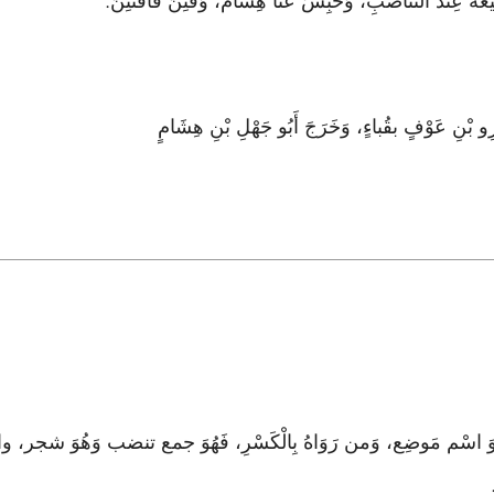
عَةَ عِنْدَ التَّنَاضُبِ، وَحُبِسَ عَنَّا هِشَامٌ، وَفُتِنَ فَافْتُتِنَ
.
َمْرِو بْنِ عَوْفٍ بقُباءٍ، وَخَرَجَ أَبُو جَهْلِ بْنِ هِشَامٍ
َال: هُوَ اسْم مَوضِع، وَمن رَوَاهُ بِالْكَسْرِ، فَهُوَ جمع تنضب وَهُوَ ش