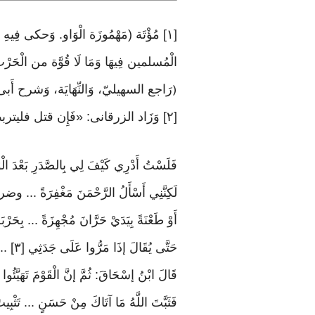
[١] مُؤْتَة (مَهْمُوزَة الْوَاو. وَحكى فِي
الْمُسلمين فِيهَا وَمَا لَا قُوَّة من الْحَرْب
رَاجع السهيليّ، وَالنِّهَايَة، وَشرح أَب
(
[٢] وَزَاد الزرقانى: «فَإِن قتل فليتربص الْمُسلمُونَ بِرَجُل من بَينهم يجعلونه عَلَيْهِم
فَلَسْتُ أَدْرِي كَيْفَ لِي بِالصَّدَرِ بَعْدَ الْوُر
لَكِنَّنِي أَسْأَلُ الرَّحْمَنَ مَغْفِرَةً ... وض
أَوْ طَعْنَةً بِيَدَيْ حَرَّانَ مُجْهِزَةً ... بِحَرْبَةٍ ت
حَتَّى يُقَالَ إذَا مَرُّوا عَلَى جَدَثِي [٣] ... أَرْشَدَهُ اللَّهُ مِنْ غَازٍ وَقَدْ رَشَدَا [٤]
قَالَ ابْنُ إسْحَاقَ: ثُمَّ إنَّ الْقَوْمَ تَهَيَّئُو
فَثَبَّتَ اللَّهُ مَا آتَاكَ مِنْ حَسَنٍ ... تَثْبِ