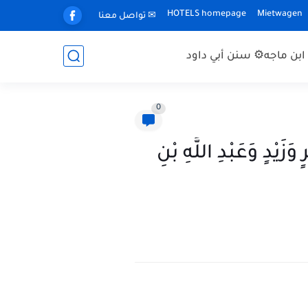
HOTELS homepage
Mietwagen
✉ تواصل معنا
بن ماجه
⚙ سنن أبي داود
0
فَرٍ وَزَيْدٍ وَعَبْدِ اللَّهِ بْنِ