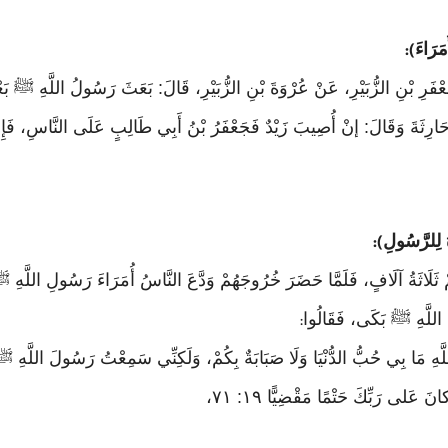
َرَاءَ
):
ْفَرِ بْنِ الزُّبَيْرِ، عَنْ عُرْوَةَ بْنِ الزُّبَيْرِ، قَالَ: بَعَثَ رَسُولُ اللَّهِ ﷺ ب
 حَارِثَةَ وَقَالَ: إنْ أُصِيبَ زَيْدٌ فَجَعْفَرُ بْنُ أَبِي طَالِبٍ عَلَى النَّاسِ، فَإِنْ
ُ لِلرَّسُولِ
):
ُمْ ثَلَاثَةُ آلَافٍ، فَلَمَّا حَضَرَ خُرُوجَهُمْ وَدَّعَ النَّاسُ أُمَرَاءَ رَسُولِ اللَّهِ ﷺ وَ
ِ اللَّهِ ﷺ بَكَى، فَقَالُوا
:
َللَّهِ مَا بِي حُبُّ الدُّنْيَا وَلَا صَبَابَةٌ بِكُمْ، وَلَكِنِّي سَمِعْتُ رَسُولَ اللَّ
نَ عَلى رَبِّكَ حَتْمًا مَقْضِيًّا ١٩: ٧١،