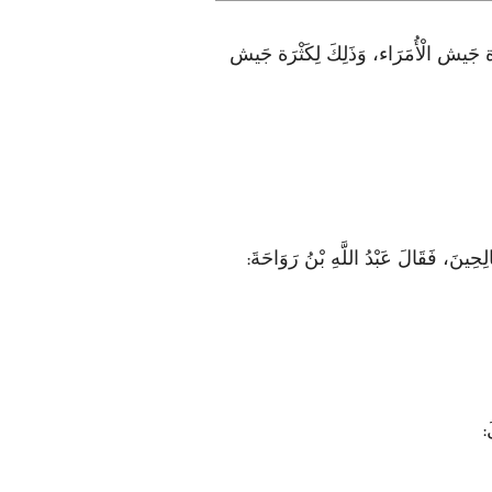
جَيش الْأُمَرَاء، وَذَلِكَ لِكَثْرَة جَيش
ِحِينَ، فَقَالَ عَبْدُ اللَّهِ بْنُ رَوَاحَةَ
:
َ
: