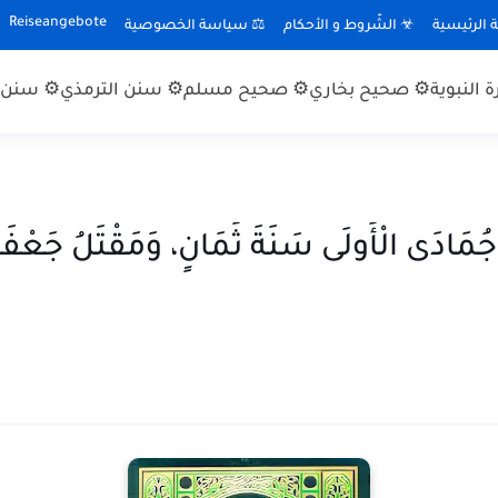
Reiseangebote
الرئيسية
☣ الشّروط و الأحكام
⚖ سياسة الخصوصية
 النبوية
⚙ صحيح بخاري
⚙ صحيح مسلم
⚙ سنن الترمذي
⚙ سنن ا
ْوَةِ مُؤْتَةَ [١] فِي جُمَادَى الْأُولَى سَنَةَ ثَمَانٍ، وَمَقْتَلُ جَعْ