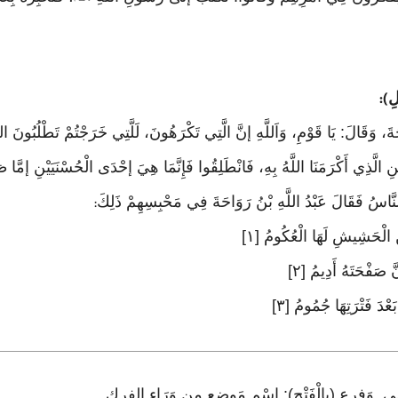
لِ
):
، وَقَالَ: يَا قَوْمِ، وَاَللَّهِ إنَّ الَّتِي تَكْرَهُونَ، لَلَّتِي خَرَجْتُمْ تَطْلُبُونَ الشّ
الدِّينِ الَّذِي أَكْرَمَنَا اللَّهُ بِهِ، فَانْطَلِقُوا فَإِنَّمَا هِيَ إحْدَى الْحُسْنَيَيْنِ إمّ
َّاسُ فَقَالَ عَبْدُ اللَّهِ بْنُ رَوَاحَةَ فِي مَحْبِسِهِمْ ذَلِكَ
:
نْ الْحَشِيشِ لَهَا الْعُكُومُ [١]
َ صَفْحَتَهُ أَدِيمُ [٢]
ْدَ فَتْرَتِهَا جُمُومُ [٣]
.