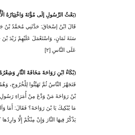
بَعْثُ الرَّسُولِ إلَى مُؤْتَةَ وَاخْتِيَارُهُ الْأُم
(
قَالَ ابْنُ إسْحَاقَ: حَدَّثَنِي مُحَمَّدُ بْنُ جَع
سَنَةَ ثَمَانٍ، وَاسْتَعْمَلَ عَلَيْهِمْ زَيْدَ بْنَ
عَلَى النَّاسِ [٢]
بُكَاءُ ابْنِ رَوَاحَةَ مَخَافَةَ النَّارِ وَشِعْرُه
(
فَتَجَهَّزَ النَّاسُ ثُمَّ تَهَيَّئُوا لِلْخُرُوجِ، وَه
بْنُ رَوَاحَةَ مَنْ وَدَّعَ مِنْ أُمَرَاءِ رَسُول
مَا يُبْكِيكَ يَا بْنَ رَوَاحَةَ؟ فَقَالَ: أَمَا وَا
يَذْكُرُ فِيهَا النَّارَ وَإِنْ مِنْكُمْ إِلَّا وارِدُها كا