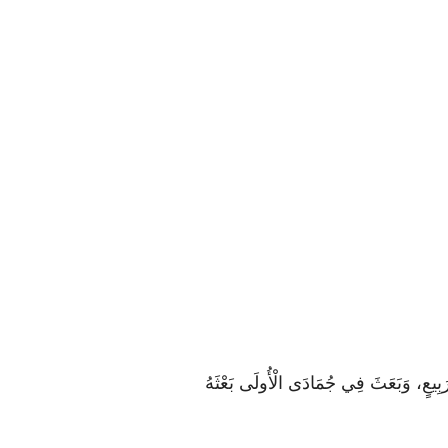
رَبِيعٍ، وَبَعَثَ فِي جُمَادَى الْأُولَى بَعْثَهُ