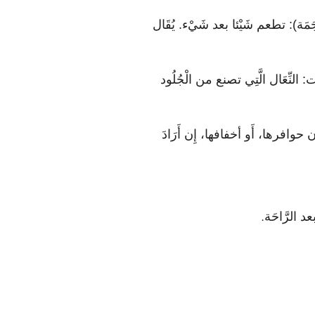
َمَة): تطعم شَيْئا بعد شَيْء. يُقَال
النِّعَال الَّتِي تصنع من الْجُلُود
وافرها، أَو أخفافها، إِن أَرَادَ
.