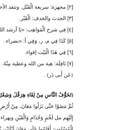
[٢] مجهزة: سريعة الْقَتْل. وتنفذ الأحشاء: تخترقها
[٣] الجدث والجدف: الْقَبْر
.
[٤] فِي شرح الْمَوَاهِب: «يَا أرشد الله
[٥] كَذَا فِي م، ر، وَفِي أ: «نصرا
» .
[٦] فِي هَذَا الْبَيْت إقواء
.
[٧] نَافِلَة: هبة من الله وعطية مِنْهُ. والنوافل: العطايا والمواهب. وأزرى بِهِ الْقدر، أَي قصر بِهِ
عَن أَبى ذَر
) .
(
تَخَوُّفُ النَّاسِ مِنْ لِقَاءِ هِرَقْلَ وَشِعْرُ 
(
ثُمَّ مَضَوْا حَتَّى نَزَلُوا مَعَانَ، مِنْ أَرْ
إِلَيْهِم مل لَخْمٍ وَجُذَامٍ وَالْقَيْنِ وبهراء وبلى
الْمُسْلِمِينَ أَقَامُوا عَلَى مَعَانَ لَيْلَتَيْنِ يُ