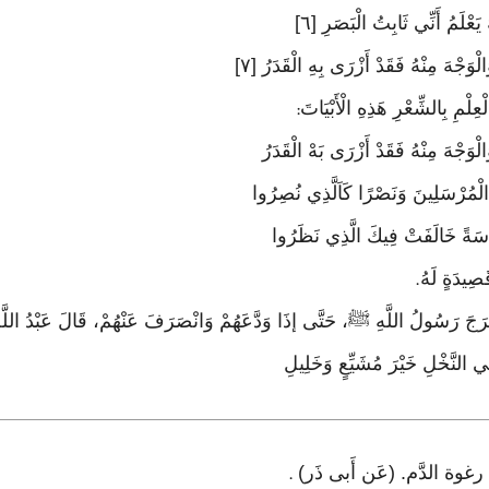
َعْلَمُ أَنِّي ثَابِتُ الْبَصَرِ [٦]
وَجْهَ مِنْهُ فَقَدْ أَزْرَى بِهِ الْقَدَرُ [٧]
ْمِ بِالشِّعْرِ هَذِهِ الْأَبْيَاتَ
:
ْوَجْهَ مِنْهُ فَقَدْ أَزْرَى بَهْ الْقَدَرُ
لْمُرْسَلِينَ وَنَصْرًا كَاَلَّذِي نُصِرُوا
َاسَةً خَالَفَتْ فِيكَ الَّذِي نَظَرُوا
صِيدَةٍ لَهُ
.
َجَ رَسُولُ اللَّهِ ﷺ، حَتَّى إذَا وَدَّعَهُمْ وَانْصَرَفَ عَنْهُمْ، قَالَ عَبْدُ اللَّه
 النَّخْلِ خَيْرَ مُشَيِّعٍ وَخَلِيلِ
.