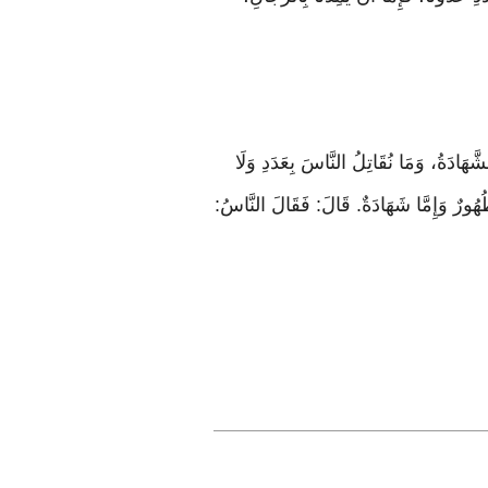
َهَادَةُ، وَمَا نُقَاتِلُ النَّاسَ بِعَدَدِ وَلَا
َا ظُهُورٌ وَإِمَّا شَهَادَةٌ. قَالَ: فَقَالَ النَّاسُ: