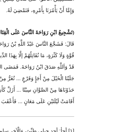
وَإِمَّا أَنْ يَأْمُرَنَا بِأَمْرِهِ، فَنَمْضِيَ لَهُ
.
تَشْجِيعُ ابْنِ رَوَاحَةَ النَّاسَ عَلَى الْقِتَا
(
قَالَ: فَشَجَّعَ النَّاسَ عَبْدُ اللَّهِ بْنُ رَوَاحَةَ
قُوَّةٍ وَلَا كَثْرَةٍ، مَا نُقَاتِلُهُمْ إلَّا بِهَذَا 
قَدْ وَاَللَّهِ صَدَقَ ابْنُ رَوَاحَةَ. فَمَضَى الن
جَلَبْنَا الْخَيْلَ مِنْ أَجَإٍ وَفَرْعٍ ... تُغَرُّ مِ
حَذَوْنَاهَا مِنْ الصَّوَّانِ سِبْتًا ... أَزَلَّ كَأَنّ
أَقَامَتْ لَيْلَتَيْنِ عَلَى مَعَانٍ ... فَأَعْقَبَ بَع
[١] أجأ: أحد جبلي طيِّئ، وَالْآخر سلمى. وَفرع (بِالْفَتْح): اسْم مَوضِع من وَرَاء الفرك