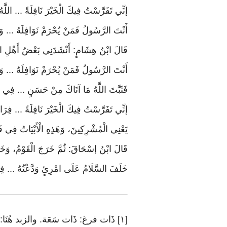
إنِّي تَفَرَّسْتُ فِيكَ الْخَيْرَ نَافِلَةً ... اللَّهُ ي
أَنْتَ الرَّسُولُ فَمَنْ يُحْرَمْ نَوَافِلَهُ ... وَالْ
قَالَ ابْنُ هِشَامٍ: أَنْشَدَنِي بَعْضُ أَهْلِ الْعِل
أَنْتَ الرَّسُولُ فَمَنْ يُحْرَمْ نَوَافِلَهُ ... وَال
فَثَبَّتَ اللَّهُ مَا آتَاكَ مِنْ حَسَنٍ ... فِي ا
إنِّي تَفَرَّسْتُ فِيكَ الْخَيْرَ نَافِلَةً ... فِر
يَعْنِي الْمُشْرِكِينَ، وَهَذِهِ الْأَبْيَاتُ فِي قَ
قَالَ ابْنُ إسْحَاقَ: ثُمَّ خَرَجَ الْقَوْمُ، وَخَر
خَلَفَ السَّلَامُ عَلَى امْرِئٍ وَدَّعْتُهُ ... فِي
[١] ذَات فرغ: ذَات سَعَة. والزبد هُنَا: رغوة الدَّم. (عَن أَبى ذَر)