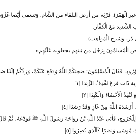
هِ غير الْهَمْز): قَرْيَة من أَرض البلقاء من الشَّام. وَتسَمى أَيْضا غَزْوَة 
 الشَّديد مَعَ الْكفَّار
.
ى ذَر، وَشرح الْمَوَاهِب
) .
» .
ُودِ، فَقَالَ الْمُسْلِمُونَ: صَحِبَكُمْ اللَّهُ وَدَفَعَ عَنْكُمْ، وَرَدَّكُمْ إلَيْنَا صَال
ربة ذَات فرغ تَقْذِفُ الزَّبَدا [١]
ُنْفِذُ الْأَحْشَاءَ وَالْكَبِدَا [٢]
ا لِلْخُرُوجِ، فَأَتَى عَبْدُ اللَّهِ بْنُ رَوَاحَةَ رَسُولَ اللَّهِ ﷺ فَوَدَّعَهُ، ثُمَّ قَال
يتَ مُوسَى وَنَصْرًا كَاَلَّذِي نُصِرُوا [٥]