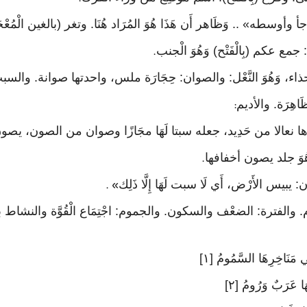
 وأوسطه» .. وَظَاهر أَن هَذَا هُوَ المُرَاد هُنَا. وتغر (بالغين الْمُعْج
ع عكم (بِالْفَتْح) وَهُوَ الْجنب
.
َهَا حذاء، وَهُوَ النَّعْل: والصوان: حِجَارَة ملس، واحدتها صوانة. والسبت: 
ِرَة. والأديم
:
اها نعالا من حَدِيد، جعله سبتا لَهَا مجَازًا وصوان من الصون، يصون ح
َهُوَ جلد يصون أخفافها
.
 يبيس الأَرْض، أَي لَا سبت لَهَا إِلَّا ذَلِك
» .
ي مَنَاخِرِهَا السَّمُومُ [١]
ِهَا عَرَبٌ وَرُومُ [٢]