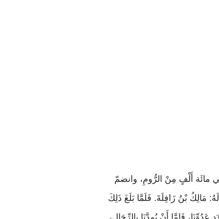
، فِي مائَة أَلْفٍ مِنْ الرُّومِ، وانضمّ
 مَالِكُ بْنُ زَافِلَةَ. فَلَمَّا بَلَغَ ذَلِكَ
ُوِّنَا، فَإِمَّا أَنْ يُمِدَّنَا بِالرِّجَالِ،