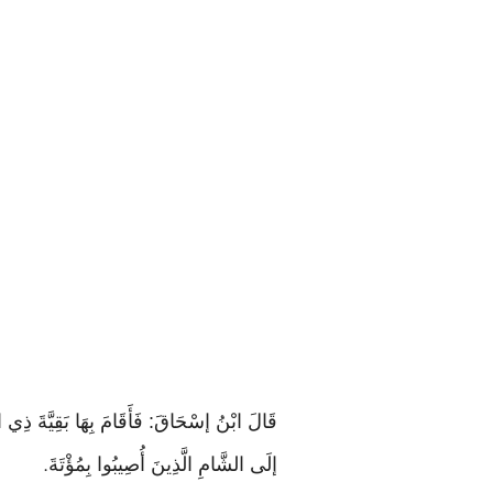
قَالَ ابْنُ إسْحَاقَ: فَأَقَامَ بِهَا بَقِيَّةَ ذِي 
إلَى الشَّامِ الَّذِينَ أُصِيبُوا بِمُؤْتَةَ
.