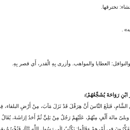
.
» .
.
ابْنِ رَوَاحَةَ يُشَجِّعُهُمْ
):
ضِ الشَّامِ، فَبَلَغَ النَّاسَ أَنَّ هِرَقْلَ قَدْ نَزَلَ مَآبَ، مِنْ أَرْضِ البلقاء
ّ مائَة أَلْفٍ مِنْهُمْ، عَلَيْهِمْ رَجُلٌ مِنْ بَلِيٍّ ثُمَّ أَحَدُ إرَاشَةَ، يُقَالُ لَهُ:
فَكِّرُونَ فِي أَمْرِهِمْ وَقَالُوا: نَكْتُبُ إلَى رَسُولِ اللَّهِ ﷺ، فَنُخْبِرُهُ بِعَدَدِ عَد