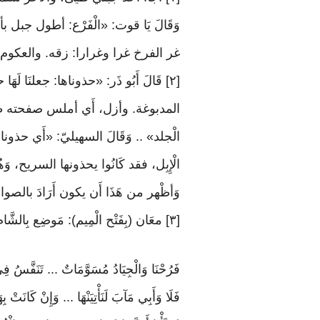
وَقَالَ يَا قوت: «الْفَرْع: أطول جبل بأجأ
غر الفرخ غرا وغرارا: زقه. والعكوم: جم
[٢] قَالَ أَبُو ذَر: «حذوناها: جعلنَا ل
المدبوغة. وأزل، أَي أملس صفحته ظَاه
الْجلد» .. وَقَالَ السهيليّ: «أَي حذون
الْإِبِل، فقد كَانُوا يحذونها السريح، و
وَأظْهر من هَذَا أَن يكون أَرَادَ بالصوان:
[٣] معَان (بِفَتْح الْمِيم): مَوضِع بِالشَّام. والفترة: الضعْف والسكون. والجموم: اجْتِمَاع الْقُوَّة والنشاط بعد الرَّاحَة
فَرُحْنَا وَالْجِيَادُ مُسَوَّمَاتٌ ... تَنَفَّسُ فِ
فَلَا وَأَبِي مَآبَ لَنَأْتِيَنْهَا ... وَإِنْ كَانَتْ ب