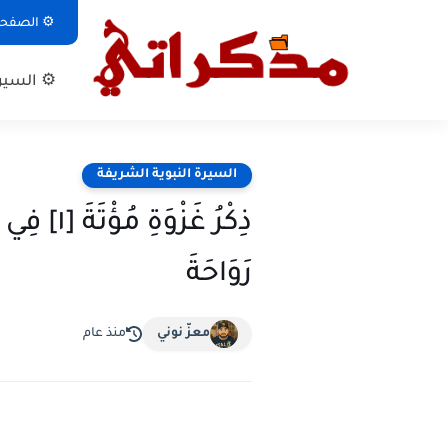
⚙ الصفحة 
⚙ السيرة
السيرة النبوية الشريفة
ذِكْرُ غَز
رَوَاحَةَ
معزّ نوني
منذ عام