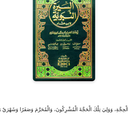
الْحِجَّةِ، وَوَلِيَ تِلْكَ الْحَجَّةَ الْمُشْرِكُونَ، وَالْمُحَرَّمَ وَصَفَرًا وَشَهْرَيْ 