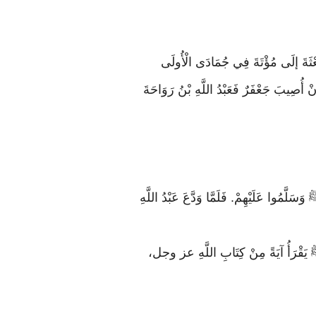
َعْثَةَ إلَى مُؤْتَةَ فِي جُمَادَى الْأُولَى
 أُصِيبَ جَعْفَرٌ فَعَبْدُ اللَّهِ بْنُ رَوَاحَةَ
سَلَّمُوا عَلَيْهِمْ. فَلَمَّا وَدَّعَ عَبْدُ اللَّهِ
هِ ﷺ يَقْرَأُ آيَةً مِنْ كِتَابِ اللَّهِ عز وجل،