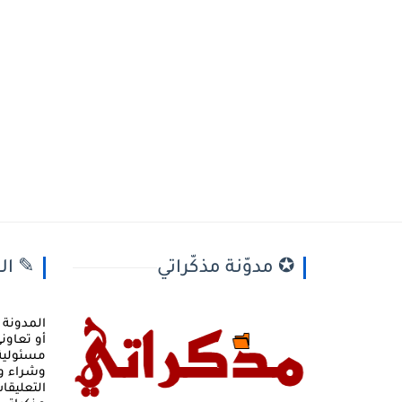
✪ مدوّنة مذكّراتي
✎ ال
المدونة 
أو تعاو
مسئولية 
وشراء و
التعليقا