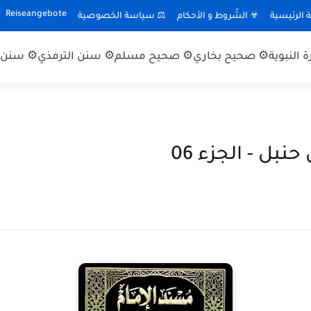
Reiseangebote
الرئيسية
☣ الشّروط و الأحكام
⚖ سياسة الخصوصية
 النبوية
⚙ صحيح بخاري
⚙ صحيح مسلم
⚙ سنن الترمذي
⚙ سنن ا
نبل - الجزء 06