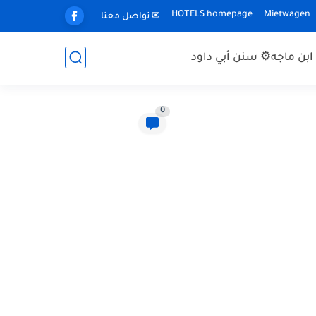
HOTELS homepage
Mietwagen
✉ تواصل معنا
بن ماجه
⚙ سنن أبي داود
0