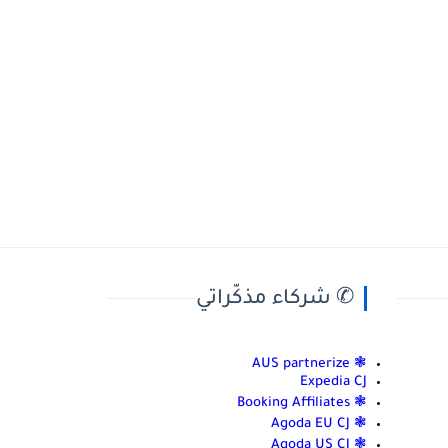
✆ شركاء مذكّراتي
❃ AUS partnerize
Expedia CJ
❃ Booking Affiliates
❃ Agoda EU CJ
❃ Agoda US CJ