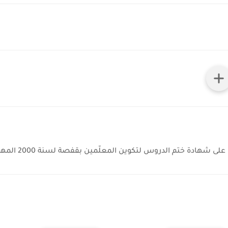
ختم الدروس لتكوين المعلّمين بقفصة لسنة 2000 المهنة: أستاذ مدارس ابتدائية