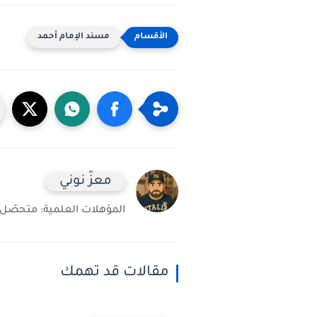
مسند الإمام أحمد
معزّ نوني
المؤهلات العلمية: متحصّل على شهادة 
مقالات قد تهمك