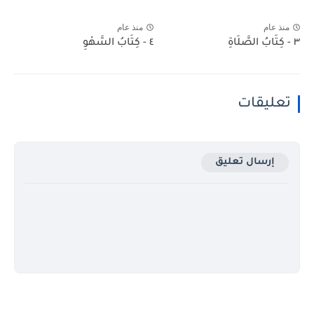
منذ عام
منذ عام
٣ - كِتَابُ الصَّلَاةِ
٤ - كِتَابُ السَّهْوِ
تعليقات
إرسال تعليق