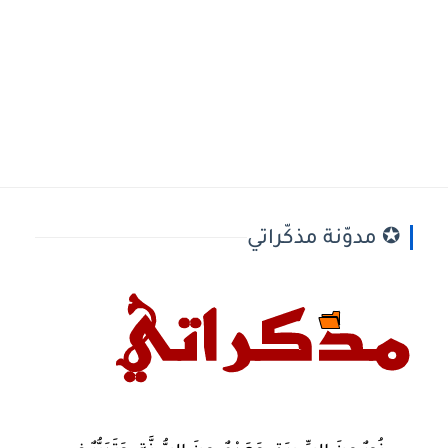
✪ مدوّنة مذكّراتي