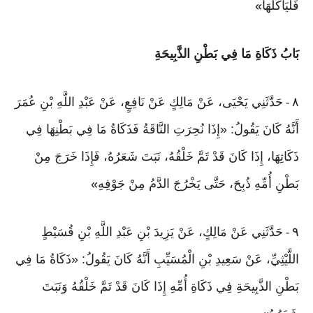
فَلْيَأْكُلْهَا
»
بَابُ ذَكَاةِ مَا فِي بَطْنِ الذَّبِيحَةِ
٨
حَدَّثَنِي يَحْيَى، عَنْ مَالِكٍ عَنْ نَافِعٍ، عَنْ عَبْدِ اللَّهِ بْنِ عُمَرَ
-
أَنَّهُ كَانَ يَقُولُ: «إِذَا نُحِرَتِ النَّاقَةُ فَذَكَاةُ مَا فِي بَطْنِهَا فِي
ذَكَاتِهَا، إِذَا كَانَ قَدْ تَمَّ خَلْقُهُ، نَبَتَ شَعَرُهُ، فَإِذَا خَرَجَ مِنْ
بَطْنِ أُمِّهِ ذُبِحَ، حَتَّى يَخْرُجَ الدَّمُ مِنْ جَوْفِهِ
»
٩
حَدَّثَنِي عَنْ مَالِكٍ، عَنْ يَزِيدَ بْنِ عَبْدِ اللَّهِ بْنِ قُسَيْطٍ
-
اللَّيْثِيِّ، عَنْ سَعِيدِ بْنِ الْمُسَيِّبِ أَنَّهُ كَانَ يَقُولُ: «ذَكَاةُ مَا فِي
بَطْنِ الذَّبِيحَةِ فِي ذَكَاةِ أُمِّهِ إِذَا كَانَ قَدْ تَمَّ خَلْقُهُ وَنَبَتَ