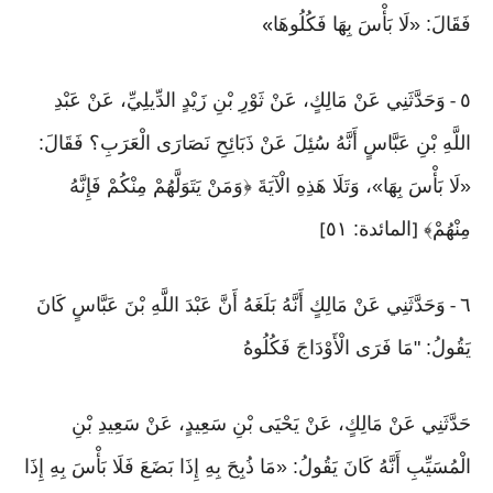
فَقَالَ: «لَا بَأْسَ بِهَا فَكُلُوهَا
»
٥
وَحَدَّثَنِي عَنْ مَالِكٍ، عَنْ ثَوْرِ بْنِ زَيْدٍ الدِّيلِيِّ، عَنْ عَبْدِ
-
اللَّهِ بْنِ عَبَّاسٍ أَنَّهُ سُئِلَ عَنْ ذَبَائِحِ نَصَارَى الْعَرَبِ؟ فَقَالَ:
«لَا بَأْسَ بِهَا»، وَتَلَا هَذِهِ الْآيَةَ ﴿وَمَنْ يَتَوَلَّهُمْ مِنْكُمْ فَإِنَّهُ
مِنْهُمْ﴾
المائدة: ٥١
]
[
٦
وَحَدَّثَنِي عَنْ مَالِكٍ أَنَّهُ بَلَغَهُ أَنَّ عَبْدَ اللَّهِ بْنَ عَبَّاسٍ كَانَ
-
يَقُولُ: "مَا فَرَى الْأَوْدَاجَ فَكُلُوهُ
حَدَّثَنِي عَنْ مَالِكٍ، عَنْ يَحْيَى بْنِ سَعِيدٍ، عَنْ سَعِيدِ بْنِ
الْمُسَيِّبِ أَنَّهُ كَانَ يَقُولُ: «مَا ذُبِحَ بِهِ إِذَا بَضَعَ فَلَا بَأْسَ بِهِ إِذَا