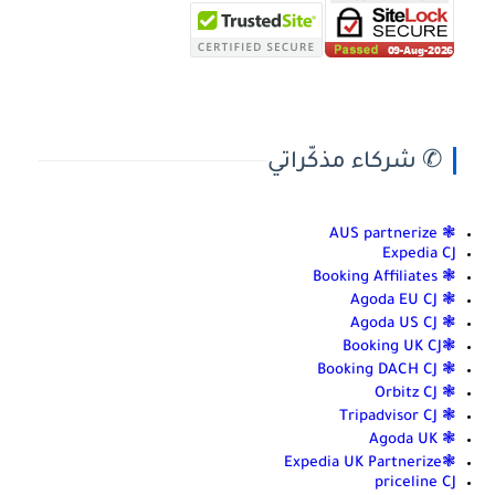
✆ شركاء مذكّراتي
❃ AUS partnerize
Expedia CJ
❃ Booking Affiliates
❃ Agoda EU CJ
❃ Agoda US CJ
❃Booking UK CJ
❃ Booking DACH CJ
❃ Orbitz CJ
❃ Tripadvisor CJ
❃ Agoda UK
❃Expedia UK Partnerize
priceline CJ