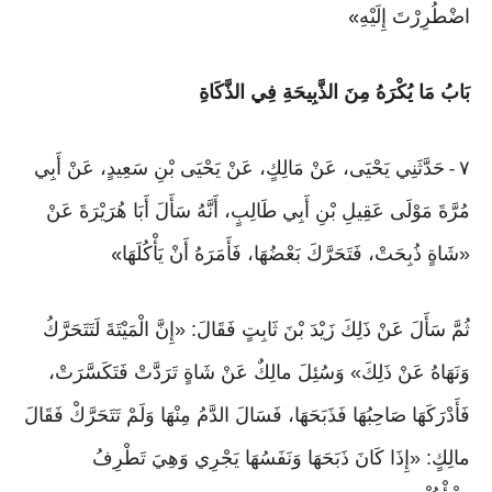
اضْطُرِرْتَ إِلَيْهِ
»
بَابُ مَا يُكْرَهُ مِنَ الذَّبِيحَةِ فِي الذَّكَاةِ
٧
حَدَّثَنِي يَحْيَى، عَنْ مَالِكٍ، عَنْ يَحْيَى بْنِ سَعِيدٍ، عَنْ أَبِي
-
مُرَّةَ مَوْلَى عَقِيلِ بْنِ أَبِي طَالِبٍ، أَنَّهُ سَأَلَ أَبَا هُرَيْرَةَ عَنْ
«شَاةٍ ذُبِحَتْ، فَتَحَرَّكَ بَعْضُهَا، فَأَمَرَهُ أَنْ يَأْكُلَهَا
»
ثُمَّ سَأَلَ عَنْ ذَلِكَ زَيْدَ بْنَ ثَابِتٍ فَقَالَ: «إِنَّ الْمَيْتَةَ لَتَتَحَرَّكُ
وَنَهَاهُ عَنْ ذَلِكَ» وَسُئِلَ مالِكٌ عَنْ شَاةٍ تَرَدَّتْ فَتَكَسَّرَتْ،
فَأَدْرَكَهَا صَاحِبُهَا فَذَبَحَهَا، فَسَالَ الدَّمُ مِنْهَا وَلَمْ تَتَحَرَّكْ فَقَالَ
مالِكٍ: «إِذَا كَانَ ذَبَحَهَا وَنَفَسُهَا يَجْرِي وَهِيَ تَطْرِفُ