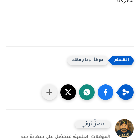
شَعَرُهُ
»
موطأ الإمام مالك
معزّ نوني
المؤهلات العلمية: متحصّل على شهادة ختم