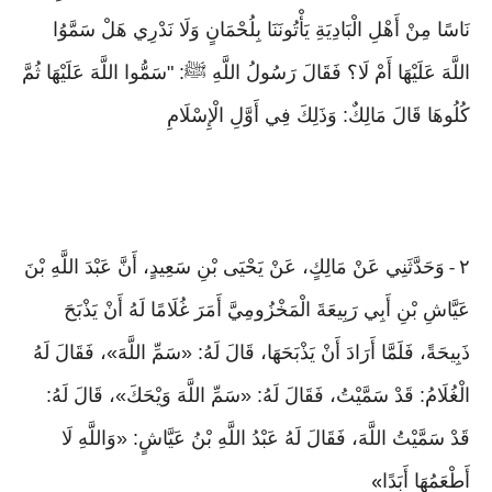
نَاسًا مِنْ أَهْلِ الْبَادِيَةِ يَأْتُونَنَا بِلُحْمَانٍ وَلَا نَدْرِي هَلْ سَمَّوُا
اللَّهَ عَلَيْهَا أَمْ لَا؟ فَقَالَ رَسُولُ اللَّهِ ﷺ: "سَمُّوا اللَّهَ عَلَيْهَا ثُمَّ
كُلُوهَا قَالَ مَالِكٌ: وَذَلِكَ فِي أَوَّلِ الْإِسْلَامِ
٢
وَحَدَّثَنِي عَنْ مَالِكٍ، عَنْ يَحْيَى بْنِ سَعِيدٍ، أَنَّ عَبْدَ اللَّهِ بْنَ
-
عَيَّاشِ بْنِ أَبِي رَبِيعَةَ الْمَخْزُومِيَّ أَمَرَ غُلَامًا لَهُ أَنْ يَذْبَحَ
ذَبِيحَةً، فَلَمَّا أَرَادَ أَنْ يَذْبَحَهَا، قَالَ لَهُ: «سَمِّ اللَّهَ»، فَقَالَ لَهُ
الْغُلَامُ: قَدْ سَمَّيْتُ، فَقَالَ لَهُ: «سَمِّ اللَّهَ وَيْحَكَ»، قَالَ لَهُ:
قَدْ سَمَّيْتُ اللَّهَ، فَقَالَ لَهُ عَبْدُ اللَّهِ بْنُ عَيَّاشٍ: «وَاللَّهِ لَا
أَطْعَمُهَا أَبَدًا
»