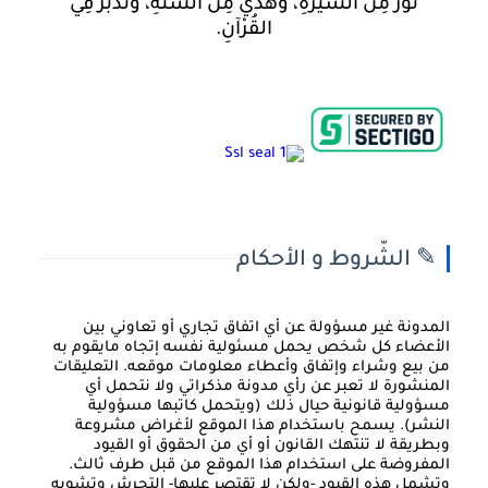
نُورٌ مِنَ السِّيرَةِ، وَهَدْيٌ مِنَ السُّنَّةِ، وَتَدَبُّرٌ فِي
القُرْآنِ.
✎ الشّروط و الأحكام
المدونة غير مسؤولة عن أي اتفاق تجاري أو تعاوني بين
الأعضاء كل شخص يحمل مسئولية نفسه إتجاه مايقوم به
من بيع وشراء وإتفاق وأعطاء معلومات موقعه. التعليقات
المنشورة لا تعبر عن رأي مدونة مذكراتي ولا نتحمل أي
مسؤولية قانونية حيال ذلك (ويتحمل كاتبها مسؤولية
النشر). يسمح باستخدام هذا الموقع لأغراض مشروعة
وبطريقة لا تنتهك القانون أو أي من الحقوق أو القيود
المفروضة على استخدام هذا الموقع من قبل طرف ثالث.
وتشمل هذه القيود -ولكن لا تقتصر عليها- التحرش وتشويه