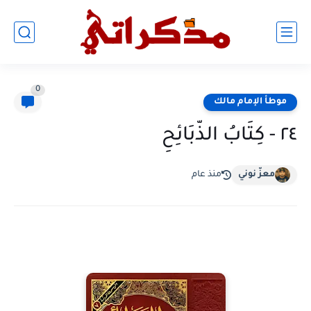
0
موطأ الإمام مالك
٢٤ - كِتَابُ الذَّبَائِحِ
معزّ نوني
منذ عام