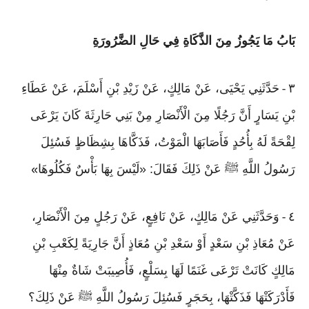
بَابُ مَا يَجُوزُ مِنَ الذَّكَاةِ فِي حَالِ الضَّرُورَةِ
٣
حَدَّثَنِي يَحْيَى، عَنْ مَالِكٍ، عَنْ زَيْدِ بْنِ أَسْلَمَ، عَنْ عَطَاءِ
-
بْنِ يَسَارٍ أَنَّ رَجُلًا مِنَ الْأَنْصَارِ مِنْ بَنِي حَارِثَةَ كَانَ يَرْعَى
لِقْحَةً لَهُ بِأُحُدٍ فَأَصَابَهَا الْمَوْتُ، فَذَكَّاهَا بِشِظَاظٍ فَسُئِلَ
رَسُولُ اللَّهِ ﷺ عَنْ ذَلِكَ فَقَالَ: «لَيْسَ بِهَا بَأْسٌ فَكُلُوهَا
»
٤
وَحَدَّثَنِي عَنْ مَالِكٍ، عَنْ نَافِعٍ، عَنْ رَجُلٍ مِنَ الْأَنْصَارِ،
-
عَنْ مُعَاذِ بْنِ سَعْدٍ أَوْ سَعْدِ بْنِ مُعَاذٍ أَنَّ جَارِيَةً لِكَعْبِ بْنِ
مَالِكٍ كَانَتْ تَرْعَى غَنَمًا لَهَا بِسَلْعٍ، فَأُصِيبَتْ شَاةٌ مِنْهَا
فَأَدْرَكَتْهَا فَذَكَّتْهَا، بِحَجَرٍ فَسُئِلَ رَسُولُ اللَّهِ ﷺ عَنْ ذَلِكَ؟