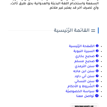
السمعة واستخدام اللغة البذيئة والعدوانية بحق طرق ثالث،
وأي تصرف آخر قد يعتبر غير ملائم.
⚌ القائمة الرّئيسية
❶ الصّفحة الرّئيسية
❷ السيرة النبوية
❸ صحيح بخاري
❹ صحيح مسلم
❺ سنن الترمذي
❻ سنن ابن ماجه
❼ سنن أبي داود
❽ سنن النسائي
❾ الشّروط و الأحكام
❿ سياسة الخصوصيّة
⓫ تواصل معنا