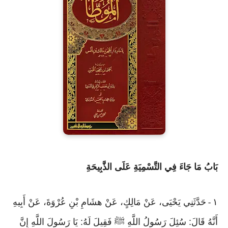
بَابُ مَا جَاءَ فِي التَّسْمِيَةِ عَلَى الذَّبِيحَةِ
١
حَدَّثَنِي يَحْيَى، عَنْ مَالِكٍ، عَنْ هشَامِ بْنِ عُرْوَةَ، عَنْ أَبِيهِ
-
أَنَّهُ قَالَ: سُئِلَ رَسُولُ اللَّهِ ﷺ فَقِيلَ لَهُ: يَا رَسُولَ اللَّهِ إِنَّ