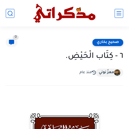
0
صحيح بخاري
٦ - كِتَاب الْحَيْضِ.
معزّ نوني
منذ عام