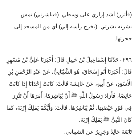
(فأتزر) أشد إزاري على وسطي. (فيباشرني) تمس
بشرته بشرتي. (يخرج رأسه إلي) أي من المسجد إلى
حجرتها
.
٢٩٦
حَدَّثَنَا إِسْمَاعِيلُ بْنُ خَلِيلٍ قَالَ: أَخْبَرَنَا عَلِيُّ بْنُ مُسْهِرٍ
-
قَالَ: أَخْبَرَنَا أَبُو إِسْحَاقَ، هُوَ الشَّيْبَانِيُّ، عَنْ عَبْدِ الرَّحْمَنِ بْنِ
الْأَسْوَدِ، عَنْ أَبِيهِ، عَنْ عَائِشَةَ قَالَتْ: كَانَتْ إِحْدَانَا إِذَا كَانَتْ
حَائِضًا، فَأَرَادَ رَسُولُ اللَّهِ ﷺ أَنْ يُبَاشِرَهَا، أَمَرَهَا أَنْ تَتَّزِرَ
فِي فَوْرِ حَيْضَتِهَا، ثُمَّ يُبَاشِرُهَا. قَالَتْ: وَأَيُّكُمْ يَمْلِكُ إِرْبَهُ، كَمَا
كَانَ النَّبِيُّ ﷺ يَمْلِكُ إِرْبَهُ
.
تَابَعَهُ خَالِدٌ وَجَرِيرٌ عن الشيباني
.