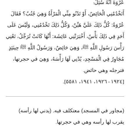
عُرْوَةَ أَنَّهُ سُئِلَ
:
أَتَخْدُمُنِي الْحَائِضُ، أَوْ تَدْنُو مِنِّي الْمَرْأَةُ وَهِيَ جُنُبٌ؟ فَقَالَ
عُرْوَةُ: كُلُّ ذَلِكَ عَلَيَّ هَيِّنٌ، وَكُلُّ ذَلِكَ تَخْدُمُنِي، وَلَيْسَ عَلَى
أَحَدٍ فِي ذَلِكَ بَأْسٌ، أَخْبَرَتْنِي عَائِشَة: أَنَّهَا كَانَتْ تُرَجِّلُ، تَعْنِي
رَأْسَ رَسُولِ اللَّهِ ﷺ، وَهِيَ حَائِضٌ، وَرَسُولُ اللَّهِ ﷺ حِينَئِذٍ
مُجَاوِرٌ فِي الْمَسْجِدِ، يُدْنِي لَهَا رَأْسَهُ، وَهِيَ في حجرتها،
فترجله وهي حائض
.
١٩٢٦، ١٩٤١، ٥٥٨١
١٩٢٤
].
-
[
(مجاور في المسجد) معتكلف فيه. (يدني لها رأسه)
يقرب لها رأسه وهي في حجرتها
.