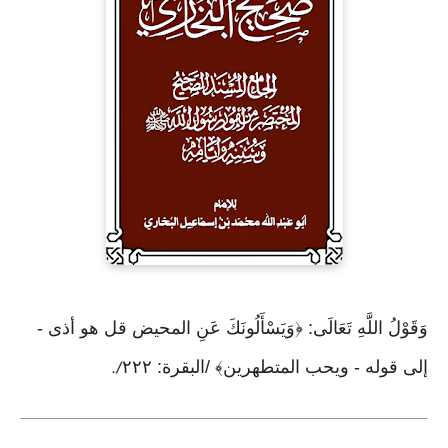
وَقَوْلُ اللَّهِ تَعَالَى: ﴿وَيَسْأَلُونَكَ عَنِ المحيض قل هو أذى -
إلى قوله - ويحب المتطهرين﴾ /البقرة: ٢٢٢
/.