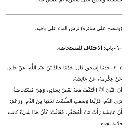
.
(وتنضح على سائره) ترش الماء على باقيه
.
١٠
باب: الاعتكاف للمستحاضة
.
-
٣٠٣
حدثنا إسحق قَالَ: حَدَّثَنَا خَالِدُ بْنُ عَبْدِ اللَّهِ، عَنْ خَالِدٍ،
-
عَنْ عِكْرِمَةَ، عَنْ عَائِشَةَ
:
أَنّ النَّبِيَّ ﷺ اعْتَكَفَ مَعَهُ بَعْضُ نِسَائِهِ، وَهِيَ مُسْتَحَاضَةٌ
تَرَى الدَّمَ، فَرُبَّمَا وَضَعَتِ الطَّسْتَ تَحْتَهَا مِنَ الدَّمِ. وَزَعَمَ:
أَنَّ عَائِشَةَ رَأَتْ مَاءَ الْعُصْفُرِ، فَقَالَتْ: كَأَنَّ هَذَا شَيْءٌ كانت
فلانة تجده
.