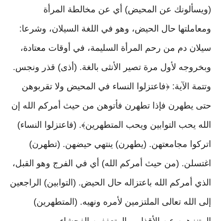
(ويسألونك عن المحيض) أي عن مخالطة المرأة
ومعاملتها حال الحيض، وهو في اللغة السيلان، وشرعا:
سيلان دم من رحم المرأة السليمة، في أوقات معتادة،
وبخروجه لأول مرة تصير الأنثى بالغة. (أذى) قذر ونجس.
وتتمة الآية: ﴿فاعتزلوا النساء في المحيض ولا تقربوهن
حتى يطهرن فإذا تطهرن فأتوهن من حيث أمركم الله إن
الله يحب التوابين ويحب المتطهرين﴾. (فاعتزلوا النساء)
اتركوا مجامعتهن. (يطهرن) ينتهي حيضهن. (تطهرن)
اغتسلن. (من حيث أمركم الله) أي في الفرج وهو القبل،
الذي أمركم الله باعتزاله حال الحيض. (التوابين) الراجعين
إلى الله تعالى الملتزمين لأمره ونهيه. (المتطهرين)