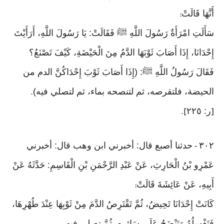
أَنَّهَا قَالَتْ
:
سَأَلَتِ امْرَأَةٌ رَسُولَ اللَّهِ ﷺ فَقَالَتْ: يَا رَسُولَ اللَّهِ، أَرَأَيْتَ
إِحْدَانَا، إِذَا أَصَابَ ثَوْبَهَا الدَّمُ مِنَ الْحَيْضَةِ، كَيْفَ تَصْنَعُ؟
فَقَالَ رَسُولُ اللَّهِ ﷺ: (إِذَا أَصَابَ ثَوْبَ إِحْدَاكُنَّ الدم من
الحيضة، فلتقرصه، ثم لتنصحه بماء، ثم لتصلي فيه)
.
ر: ٢٢٥
].
[
٣٠٢
حدثنا أصبع قال: أخبرني ابن وهب قال: أخبرني
-
عَمْرِو بْنُ الْحَارِثِ، عَنْ عَبْدِ الرَّحْمَنِ بْنِ الْقَاسِمِ: حَدَّثَهُ عَنْ
أَبِيهِ، عَنْ عَائِشَةَ قَالَتْ
:
كَانَتْ إِحْدَانَا تَحِيضُ، ثُمَّ تَقْتَرِصُ الدَّمَ مِنْ ثَوْبِهَا عِنْدَ طُهْرِهَا،
فَتَغْسِلُهُ وَتَنْضَحُ عَلَى سَائِرِهِ، ثُمَّ تصلي فيه