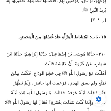
بِوَجْهِهِ، أَوْ قَالَ: (تَوَضَّئِي بِهَا). فَأَخَذْتُهَا فَجَذَبْتُهَا، فَأَخْبَرْتُهَا بِمَا
يُرِيدُ النَّبِيُّ ﷺ
.
ر: ٣٠٨
].
[
١٥
بَاب: امْتِشَاطِ الْمَرْأَةِ عِنْدَ غُسْلِهَا مِنَ الْمَحِيضِ
.
-
٣١٠
حَدَّثَنَا مُوسَى بْنُ إِسْمَاعِيلَ: حَدَّثَنَا إِبْرَاهِيمُ: حَدَّثَنَا ابْنُ
-
شِهَابٍ، عَنْ عُرْوَةَ: أَنَّ عَائِشَةَ قَالَتْ
:
أَهْلَلْتُ مَعَ رَسُولِ اللَّهِ ﷺ فِي حَجَّةِ الْوَدَاعِ، فَكُنْتُ مِمَّنْ
تَمَتَّعَ ولم يسق الهدي، فزعمت أنها حائض، وَلَمْ تَطْهُرْ
حَتَّى دَخَلَتْ لَيْلَةُ عَرَفَةَ، فَقَالَتْ: يَا رَسُولَ اللَّهِ، هَذِهِ لَيْلَةُ
عَرَفَةَ، وَإِنَّمَا كُنْتُ تَمَتَّعْتُ بِعُمْرَةٍ؟ فَقَالَ لَهَا رَسُولُ اللَّهِ ﷺ: