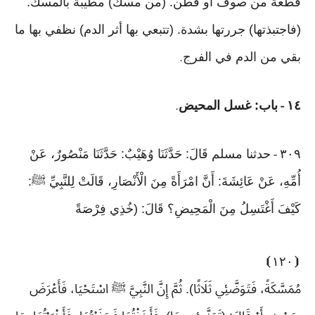
قطعة من صوف أو قطن. (من مسك) مطيبة بالمسك.
(فاجتبذتها) جررتها بشدة. (تتبعي بها أثر الدم) نظفي بها ما
بقي من الدم في الفرج
.
١٤
باب: غسل المحيض
.
-
٣٠٩
حدثنا مسلم قَالَ: حَدَّثَنَا وُهَيْبٌ: حَدَّثَنَا مَنْصُورٌ، عَنْ
-
أُمِّهِ، عَنْ عَائِشَةَ: أَنَّ امْرَأَةً مِنَ الْأَنْصَارِ، قَالَتْ لِلنَّبِيِّ ﷺ:
كَيْفَ أَغْتَسِلُ مِنَ الْمَحِيضِ؟ قَالَ: (خُذِي فِرْصَةً
⦘
١٢٠
⦗
مُمَسَّكَةً، فَتَوَضَّئِي ثَلَاثًا). ثُمَّ إِنَّ النَّبِيَّ ﷺ اسْتَحْيَا، فَأَعْرَضَ