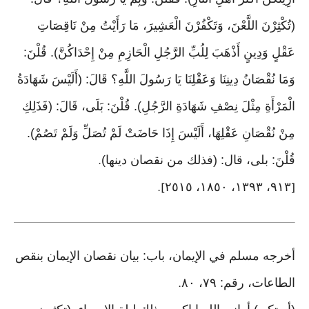
(تُكْثِرْنَ اللَّعْنَ، وَتَكْفُرْنَ الْعَشِيرَ، مَا رَأَيْتُ مِنْ نَاقِصَاتِ
عَقْلٍ وَدِينٍ أَذْهَبَ لِلُبِّ الرَّجُلِ الْحَازِمِ مِنْ إِحْدَاكُنَّ). قُلْنَ:
وَمَا نُقْصَانُ دِينِنَا وَعَقْلِنَا يَا رَسُولَ اللَّهِ؟ قَالَ: (أَلَيْسَ شَهَادَةُ
الْمَرْأَةِ مِثْلَ نِصْفِ شَهَادَةِ الرَّجُلِ). قُلْنَ: بَلَى، قَالَ: (فَذَلِكِ
مِنْ نُقْصَانِ عَقْلِهَا، أَلَيْسَ إِذَا حَاضَتْ لَمْ تُصَلِّ وَلَمْ تَصُمْ).
قُلْنَ: بلى، قال: (فذلك من نقصان دينها)
.
٩١٣، ١٣٩٣، ١٨٥٠، ٢٥١٥
].
[
أخرجه مسلم في الإيمان، باب: بيان نقصان الإيمان بنقص
الطاعات، رقم: ٧٩، ٨٠
.