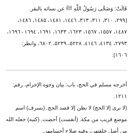
قَالَتْ: وَضَحَّى رَسُولُ اللَّهِ ﷺ عن نسائه بالبقر
.
٢٩٩، ٣١٠، ٣١١، ٣١٣، ١٤٤٦، ١٤٨١، ١٤٨٥، ١٤٨٦،
[
١٦٩٦،
١٤٨٧، ١٥٥٧، ١٥٦٧، ١٦٢٣، ١٦٣٣، ١٦٩١، ١٦٩٤
-
٢٧٩٣، ٤١٣٤، ٤١٤٦، ٥٢٢٨، ٥٢٣٩، ٦٨٠٢، وانظر:
١٦٠٦
].
أخرجه مسلم في الحج، باب: بيان وجوه الإحرام، رقم:
١٢١١
.
(لا نرى إلا الحج) لا نظن إلا قصد الحج. (بسرف) اسم
موضع قريب من مكة. (أنفست) أحضت. (كتبه) جعله الله
من أصل خلقتهن، وفيه صلاح أجسامهن
.