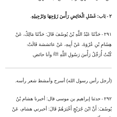
٢
بَاب: غَسْلِ الْحَائِضِ رَأْسَ زَوْجِهَا وَتَرْجِيلِهِ
.
-
٢٩١
حَدَّثَنَا عَبْدُ اللَّهِ بْنُ يُوسُفَ قَالَ: حَدَّثَنَا مَالِكٌ، عَنْ
-
هِشَامِ بْنِ عُرْوَةَ، عَنْ أَبِيهِ، عَنْ عائششة قَالَتْ
:
كُنْتُ أُرَجِّلُ رَأْسَ رَسُولِ اللَّهِ ﷺ وأنا حائض
.
(أرجل رأس رسول الله) أسرح وأمشط شعر رأسه
.
٢٩٢
حدثنا إبراهيم بن موسى قال: أخبرنا هشام بْنُ
-
يُوسُفَ: أَنَّ ابْنَ جُرَيْجٍ أَخْبَرَهُمْ قَالَ: أخبرني هشام، عَنْ