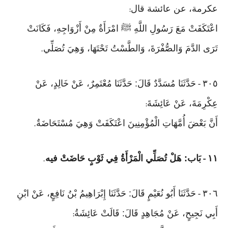
عكرمة، عن عائشة قال
:
اعْتَكَفَتْ مَعَ رَسُولِ اللَّهِ ﷺ امْرَأَةٌ مِنْ أَزْوَاجِهِ، فَكَانَتْ
تَرَى الدَّمَ وَالصُّفْرَةَ، وَالطَّسْتُ تَحْتَهَا، وَهِيَ تُصَلِّي
.
٣٠٥
حَدَّثَنَا مُسَدَّدٌ قَالَ: حَدَّثَنَا مُعْتَمِرٌ، عَنْ خَالِدٍ، عَنْ
-
عِكْرِمَةَ، عَنْ عَائِشَةَ
:
أَنَّ بَعْضَ أُمَّهَاتِ الْمُؤْمِنِينَ اعْتَكَفَتْ وَهِيَ مُسْتَحَاضَةٌ
.
١١
بَاب: هَلْ تُصَلِّي الْمَرْأَةُ فِي ثَوْبٍ حَاضَتْ فيه
.
-
٣٠٦
حَدَّثَنَا أَبُو نُعَيْمٍ قَالَ: حَدَّثَنَا إِبْرَاهِيمُ بْنُ نَافِعٍ، عَنْ ابْنِ
-
أَبِي نَجِيحٍ، عَنْ مُجَاهِدٍ قَالَ: قَالَتْ عَائِشَةُ
: