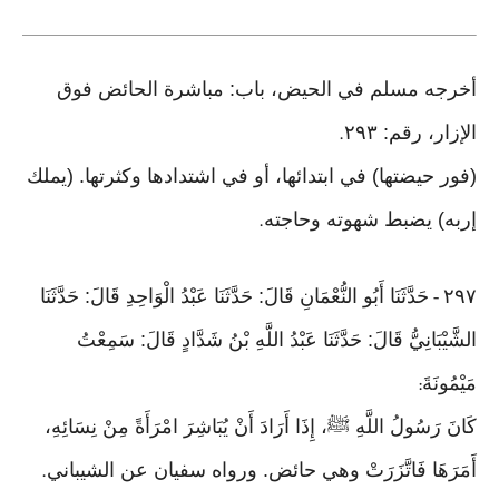
أخرجه مسلم في الحيض، باب: مباشرة الحائض فوق
الإزار، رقم: ٢٩٣
.
(فور حيضتها) في ابتدائها، أو في اشتدادها وكثرتها. (يملك
إربه) يضبط شهوته وحاجته
.
٢٩٧
حَدَّثَنَا أَبُو النُّعْمَانِ قَالَ: حَدَّثَنَا عَبْدُ الْوَاحِدِ قَالَ: حَدَّثَنَا
-
الشَّيْبَانِيُّ قَالَ: حَدَّثَنَا عَبْدُ اللَّهِ بْنُ شَدَّادٍ قَالَ: سَمِعْتُ
مَيْمُونَةَ
:
كَانَ رَسُولُ اللَّهِ ﷺ، إِذَا أَرَادَ أَنْ يُبَاشِرَ امْرَأَةً مِنْ نِسَائِهِ،
أَمَرَهَا فَاتَّزَرَتْ وهي حائض. ورواه سفيان عن الشيباني
.