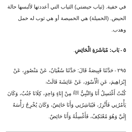
في خفية. (ثياب حيضتي) الثياب التي أعددتها لألبسها حالة
الحيض. (الخميلة) هي الخميصة أو هي ثوب له خمل
وهدب
.
٥
بَاب: مُبَاشَرَةِ الْحَائِضِ
.
-
٢٩٥
حَدَّثَنَا قَبِيصَةُ قَالَ: حَدَّثَنَا سُفْيَانُ، عَنْ مَنْصُورٍ، عَنْ
-
إِبْرَاهِيمَ، عَنِ الْأَسْوَدِ، عَنْ عَائِشَةَ قَالَتْ
:
كُنْتُ أَغْتَسِلُ أَنَا وَالنَّبِيُّ ﷺ مِنْ إِنَاءٍ وَاحِدٍ، كِلَانَا جُنُبٌ، وَكَانَ
يَأْمُرُنِي فَأَتَّزِرُ، فَيُبَاشِرُنِي وَأَنَا حَائِضٌ، وَكَانَ يُخْرِجُ رَأْسَهُ
إِلَيَّ وَهُوَ مُعْتَكِفٌ، فَأَغْسِلُهُ وَأَنَا حَائِضٌ
.