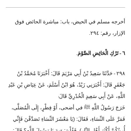
أخرجه مسلم في الحيض، باب: مباشرة الحائض فوق
الإزار، رقم: ٢٩٤
.
٦
تَرْكِ الْحَائِضِ الصَّوْمَ
.
-
٢٩٨
حَدَّثَنَا سَعِيدُ بْنُ أَبِي مَرْيَمَ قَالَ: أَخْبَرَنَا مُحَمَّدُ بْنُ
-
جَعْفَرٍ قَالَ: أَخْبَرَنِي زَيْدٌ، هُوَ ابْنُ أَسْلَمَ، عَنْ عِيَاضِ بْنِ عَبْدِ
اللَّهِ، عَنْ أَبِي سَعِيدٍ الْخُدْرِيِّ قَالَ
:
خَرَجَ رَسُولُ اللَّهِ ﷺ في أضحى، أَوْ فِطْرٍ، إِلَى الْمُصَلَّى،
فَمَرَّ عَلَى النِّسَاءِ، فَقَالَ: (يَا مَعْشَرَ النِّسَاءِ تَصَدَّقْنَ فَإِنِّي
أُرِيتُكُنَّ أَكْثَرَ أَهْلِ النَّارِ). فَقُلْنَ: وَبِمَ يَا رَسُولَ اللَّهِ؟ قَالَ: