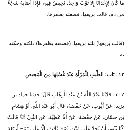
مَا كَانَ لِإِحْدَانَا إِلَّا ثَوْبٌ وَاحِدٌ، تَحِيضُ فِيهِ، فَإِذَا أَصَابَهُ شَيْءٌ
من دم، قالت بريقها، فصعته بظفرها
.
(قالت بريقها) بلته بريقها. (فصعته بظفرها) دلكته وحكته
به
.
١٢
بَاب: الطِّيبِ لِلْمَرْأَةِ عِنْدَ غُسْلِهَا مِنَ الْمَحِيضِ
.
-
٣٠٧
حَدَّثَنَا عَبْدُ اللَّهِ بْنُ عَبْدِ الْوَهَّابِ قَالَ: حدثنا حماد بن
-
يزيد، عَنْ أَيُّوبَ، عَنْ حَفْصَةَ، قَالَ أَبُو عَبْد اللَّهِ: أَوْ هِشَامِ
بْنِ حَسَّانَ، عَنْ حَفْصَةَ، عَنْ أُمِّ عَطِيَّةَ، عَنِ النَّبِيِّ ﷺ قَالَتْ
:
كُنَّا نُنْهَى أَنْ نُحِدَّ عَلَى مَيِّتٍ فَوْقَ ثَلَاثٍ، إِلَّا عَلَى زَوْجٍ أَرْبَعَةَ