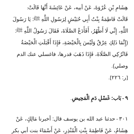
هِشَامِ بْنِ عُرْوَةَ، عَنْ أبيه، عَنْ عَائِشَةَ أَنَّهَا قَالَتْ
:
قَالَتْ فَاطِمَةُ بِنْتُ أَبِي حُبَيْشٍ لِرَسُولِ اللَّهِ ﷺ: يَا رَسُولَ
اللَّهِ، إِنِّي لَا أَطْهُرُ، أَفَأَدَعُ الصَّلَاةَ، فَقَالَ رَسُولُ اللَّهِ ﷺ:
(إِنَّمَا ذَلِكِ عِرْقٌ وَلَيْسَ بِالْحَيْضَةِ، فَإِذَا أَقْبَلَتِ الْحَيْضَةُ
فَاتْرُكِي الصَّلَاةَ، فَإِذَا ذَهَبَ قدرها، فاغسلي عنك الدم
وصلي)
.
ر: ٢٢٦
].
[
٩
بَاب: غَسْلِ دَمِ الْمَحِيضِ
.
-
٣٠١
حدثنا عبد الله بن يوسف قال: أخبرنا مَالِكٍ، عَنْ
-
هِشَامٌ، عَنْ فَاطِمَةَ بِنْتِ الْمُنْذِرِ، عَنْ أَسْمَاءَ بنت أبي بكر