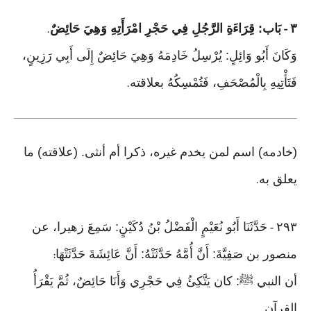
٣
بَاب: قِرَاءَةِ الرَّجُلِ فِي حَجْرِ امْرَأَتِهِ وَهِيَ حَائِضٌ
.
-
وَكَانَ أَبُو وَائِلٍ: يُرْسِلُ خَادِمَهُ وَهِيَ حَائِضٌ إِلَى أَبِي رَزِينٍ،
فَتَأْتِيهِ بِالْمُصْحَفِ، فَتُمْسِكُهُ بعلاقته
.
(خادمه) اسم لمن يخدم غيره، ذكرا أم أنثى. (علاقته) ما
يعلق به
.
٢٩٣
حَدَّثَنَا أَبُو نُعَيْمٍ الْفَضْلُ بْنُ دُكَيْنٍ: سَمِعَ زهيرا، عن
-
منصور بن صَفِيَّةَ: أَنَّ أُمَّهُ حَدَّثَتْهُ: أَنَّ عَائِشَةَ حَدَّثَتْهَا
:
أن النبي ﷺ: كان يَتَّكِئُ فِي حَجْرِي وَأَنَا حَائِضٌ، ثُمَّ يَقْرَأُ
القرآن
.