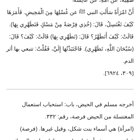
صَفِيَّةَ، عَنْ أُمِّهِ، عَنْ عَائِشَةَ
:
أَنَّ امْرَأَةً سَأَلَتِ النبي ﷺ عن غُسْلِهَا مِنَ الْمَحِيضِ. فَأَمَرَهَا
كَيْفَ تَغْتَسِلُ، قَالَ: (خُذِي فِرْصَةً مِنْ مَسْكٍ فَتَطَهَّرِي بِهَا).
قَالَتْ: كَيْفَ أَتَطَهَّرُ؟ قَالَ: (تَطَهَّرِي بِهَا) قَالَتْ: كَيْفَ؟ قَالَ:
(سُبْحَانَ اللَّهِ، تَطَهَّرِي). فَاجْتَبَذْتُهَا إِلَيَّ، فَقُلْتُ: تتبعي بها أثر
الدم
.
٣٠٩، ٦٩٢٤
].
[
أخرجه مسلم في الحيض، باب: استحباب استعمال
المغتسلة من الحيض فرصة، رقم: ٣٣٢
.
(امرأة) هي أسماء بنت شكل، وقيل غيرها. (فرصة)