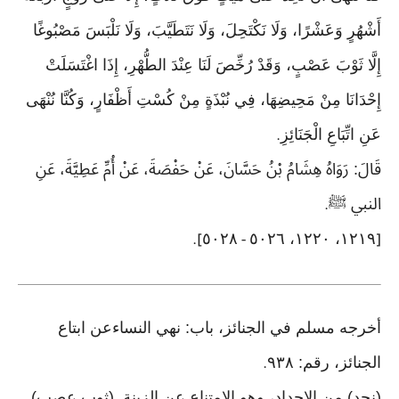
أَشْهُرٍ وَعَشْرًا، وَلَا نَكْتَحِلَ، وَلَا نَتَطَيَّبَ، وَلَا نَلْبَسَ مَصْبُوغًا
إِلَّا ثَوْبَ عَصْبٍ، وَقَدْ رُخِّصَ لَنَا عِنْدَ الطُّهْرِ، إِذَا اغْتَسَلَتْ
إِحْدَانَا مِنْ مَحِيضِهَا، فِي نُبْذَةٍ مِنْ كُسْتِ أَظْفَارٍ، وَكُنَّا نُنْهَى
عَنِ اتِّبَاعِ الْجَنَائِزِ
.
قَالَ: رَوَاهُ هِشَامُ بْنُ حَسَّانَ، عَنْ حَفْصَةَ، عَنْ أُمِّ عَطِيَّةَ، عَنِ
النبي ﷺ
.
٥٠٢٨
١٢١٩، ١٢٢٠، ٥٠٢٦
].
-
[
أخرجه مسلم في الجنائز، باب: نهي النساءعن ابتاع
الجنائز، رقم: ٩٣٨
.
(نحد) من الإحداد، وهو الامتناع عن الزينة. (ثوب عصب)