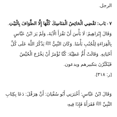
الرجل
.
٧
بَاب: تَقْضِي الْحَائِضُ الْمَنَاسِكَ كُلَّهَا إِلَّا الطَّوَافَ بِالْبَيْتِ
.
-
وَقَالَ إِبْرَاهِيمُ: لَا بَأْسَ أَنْ تَقْرَأَ الْآيَةَ، وَلَمْ يَرَ ابْنُ عَبَّاسٍ
بِالْقِرَاءَةِ لِلْجُنُبِ بَأْسًا. وَكَانَ النَّبِيُّ ﷺ يَذْكُرُ اللَّهَ عَلَى كُلِّ
أَحْيَانِهِ. وَقَالَتْ أُمُّ عَطِيَّةَ: كُنَّا نُؤْمَرُ أَنْ يَخْرُجَ الْحُيَّضُ
فَيُكَبِّرْنَ بتكبيرهم ويدعون
.
ر: ٣١٨
].
[
وَقَالَ ابْنُ عَبَّاسٍ: أَخْبَرَنِي أَبُو سُفْيَانَ: أَنَّ هِرَقْلَ: دَعَا بِكِتَابِ
النَّبِيِّ ﷺ فَقَرَأَهُ فَإِذَا فِيهِ
: