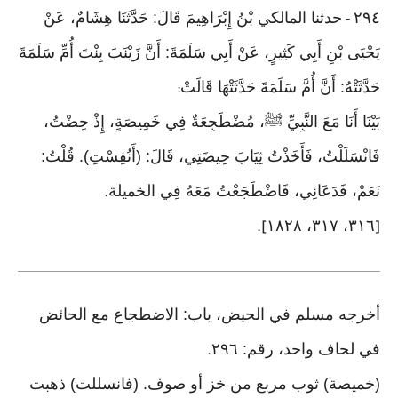
٢٩٤
حدثنا المالكي بْنُ إِبْرَاهِيمَ قَالَ: حَدَّثَنَا هِشَامٌ، عَنْ
-
يَحْيَى بْنِ أَبِي كَثِيرٍ، عَنْ أَبِي سَلَمَةَ: أَنَّ زَيْنَبَ بِنْتَ أُمِّ سَلَمَةَ
حَدَّثَتْهُ: أَنَّ أُمَّ سَلَمَةَ حَدَّثَتْهَا قَالَتْ
:
بَيْنَا أَنَا مَعَ النَّبِيِّ ﷺ، مُضْطَجِعَةٌ فِي خَمِيصَةٍ، إِذْ حِضْتُ،
فَانْسَلَلْتُ، فَأَخَذْتُ ثِيَابَ حِيضَتِي، قَالَ: (أَنُفِسْتِ). قُلْتُ:
نَعَمْ، فَدَعَانِي، فَاضْطَجَعْتُ مَعَهُ فِي الخميلة
.
٣١٦، ٣١٧، ١٨٢٨
].
[
أخرجه مسلم في الحيض، باب: الاضطجاع مع الحائض
في لحاف واحد، رقم: ٢٩٦
.
(خميصة) ثوب مربع من خز أو صوف. (فانسللت) ذهبت