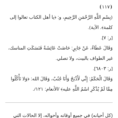
⦘
١١٧
⦗
بِسْمِ اللَّهِ الرَّحْمَنِ الرَّحِيمِ، و: ﴿يا أهل الكتاب تعالوا إلى
(
كلمة﴾. الآية
).
ر: ٧
].
[
وَقَالَ عَطَاءٌ، عَنْ جَابِرٍ: حَاضَتْ عَائِشَةُ فَنَسَكَتِ المناسك،
غير الطواف بالبيت، ولا تصلي
.
ر: ٦٨٠٣
].
[
وَقَالَ الْحَكَمُ: إِنِّي لَأَذْبَحُ وَأَنَا جُنُبٌ، وَقَالَ الله: ﴿وَلا تَأْكُلُوا
مِمَّا لَمْ يُذْكَرِ اسْمُ اللَّهِ عليه﴾ /الأنعام: ١٢١
/.
(كل أحيانه) في جميع أوقاته وأحواله، إلا الحالات التي