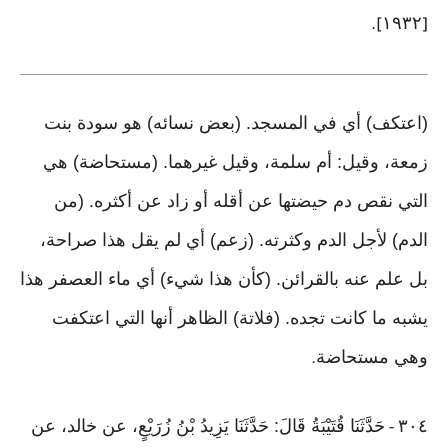
١٩٣٢
].
[
(اعتكف) أي في المسجد. (بعض نسائه) هو سودة بنت
زمعة، وقيل: أم سلمة، وقيل غيرهما. (مستحاضة) هي
التي نقص دم حيضتها عن أقله أو زاد عن أكثره. (من
الدم) لأجل الدم وكثرته. (زعم) أي لم يقل هذا صراحة،
بل علم عنه بالقرائن. (كأن هذا شيء) أي ماء العصفر هذا
يشبه ما كانت تجده. (فلاتة) الظاهر أنها التي اعتكفت
وهي مستحاضة
.
٣٠٤
حَدَّثَنَا قُتَيْبَةُ قَالَ: حَدَّثَنَا يَزِيدُ بْنُ زُرَيْعٍ، عن خالد، عن
-