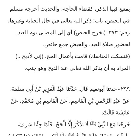
يمتنع فيها الذكر، كقضاء الحاجة، والحديث أخرجه مسلم
في الحيض، باب: ذكر الله تعالى في حال الجنابة وغيرها،
رقم: ٣٧٣. (يخرج الحيض) أي إلى المصلى يوم العيد،
لحضور صلاة العيد، والحيض جمع حائض
.
(فنسكت المناسك) قامت بأعمال الحج. (إني لأذبح ..)
المراد به أن يذكر الله تعالى عند الذبح وهو جنب
.
٢٩٩
حدثنا أبونعيم قَالَ: حَدَّثَنَا عَبْدُ الْعَزِيزِ بْنُ أَبِي سَلَمَةَ،
-
عَنْ عَبْدِ الرَّحْمَنِ بْنِ الْقَاسِمِ، عَنْ الْقَاسِمِ بْنِ مُحَمَّدٍ، عَنْ
عَائِشَةَ قَالَتْ
:
خَرَجْنَا مَعَ النَّبِيِّ ﷺ لَا نَذْكُرُ إِلَّا الْحَجَّ، فَلَمَّا جِئْنَا سَرِفَ،