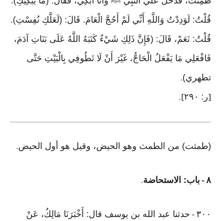
طَمِثْتُ، فَدَخَلَ عَلَيَّ النَّبِيُّ ﷺ وَأَنَا أَبْكِي، فَقَالَ: (مَا يُبْكِيكِ).
قُلْتُ: لَوَدِدْتُ وَاللَّهِ أَنِّي لَمْ أَحُجَّ الْعَامَ. قَالَ: (لَعَلَّكِ نُفِسْتِ).
قُلْتُ: نَعَمْ، قَالَ: (فَإِنَّ ذَلِكِ شَيْءٌ كَتَبَهُ اللَّهُ عَلَى بَنَاتِ آدَمَ،
فَافْعَلِي مَا يَفْعَلُ الْحَاجُّ، غَيْرَ أَنْ لَا تَطُوفِي بِالْبَيْتِ حَتَّى
تطهري)
.
ر: ٢٩٠
].
[
(طمثت) من الطمث وهو الحيض، وقيل هو أول الحيض
.
٨
باب: الاستحاضة
.
-
٣٠٠
حدثنا عبد الله بن يوسف قال: أَخْبَرَنَا مَالِكٌ، عَنْ
-