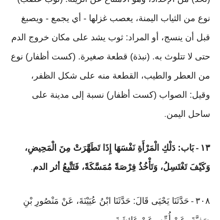
نوع من الثياب اليمنة، يعصب غزلها - أي يجمع - ويصبغ
قبل أن ينسج، أو المراد: ثوب يشد على مكان خروج الدم
حتى لا تتلوث به. (نبذة) قطعة صغيرة. (كست أظفار) نوع
من العطر والطيب، القطعة منه على شكل الظفر،
وقيل: الصواب (كست أظفار) نسبة إلى مدينة على
ساحل اليمن
.
١٣
بَاب: دَلْكِ الْمَرْأَةِ نَفْسَهَا إِذَا تَطَهَّرَتْ مِنَ الْمَحِيضِ،
-
وَكَيْفَ تَغْتَسِلُ، وَتَأْخُذُ فِرْصَةً مُمَسَّكَةً، فَتَتَّبِعُ أثر الدم
.
٣٠٨
حَدَّثَنَا يَحْيَى قَالَ: حَدَّثَنَا ابْنُ عُيَيْنَةَ، عَنْ مَنْصُورِ بْنِ
-