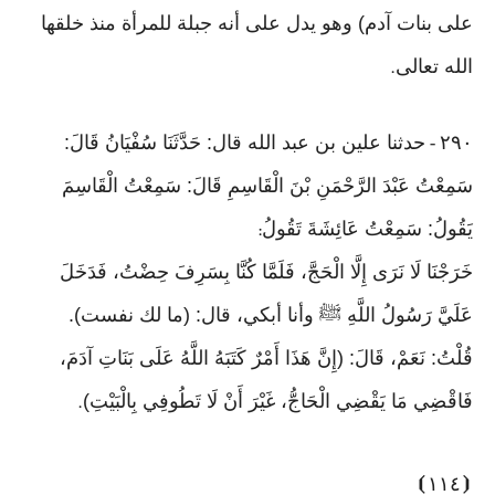
على بنات آدم) وهو يدل على أنه جبلة للمرأة منذ خلقها
الله تعالى
.
٢٩٠
حدثنا علين بن عبد الله قال: حَدَّثَنَا سُفْيَانُ قَالَ:
-
سَمِعْتُ عَبْدَ الرَّحْمَنِ بْنَ الْقَاسِمِ قَالَ: سَمِعْتُ الْقَاسِمَ
يَقُولُ: سَمِعْتُ عَائِشَةَ تَقُولُ
:
خَرَجْنَا لَا نَرَى إِلَّا الْحَجَّ، فَلَمَّا كُنَّا بِسَرِفَ حِضْتُ، فَدَخَلَ
عَلَيَّ رَسُولُ اللَّهِ ﷺ وأنا أبكي، قال: (ما لك نفست).
قُلْتُ: نَعَمْ، قَالَ: (إِنَّ هَذَا أَمْرٌ كَتَبَهُ اللَّهُ عَلَى بَنَاتِ آدَمَ،
فَاقْضِي مَا يَقْضِي الْحَاجُّ، غَيْرَ أَنْ لَا تَطُوفِي بِالْبَيْتِ)
.
⦘
١١٤
⦗