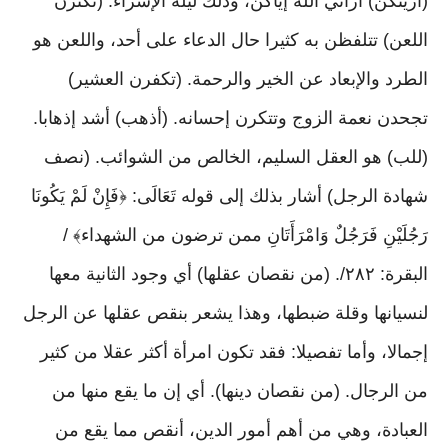
(أريتكن) أراني الله إياكن، وذلك ليلة الإسراء. (تكثرن
اللعن) تتلفظن به كثيرا حال الدعاء على أحد، واللعن هو
الطرد والإبعاد عن الخير والرحمة. (تكفرن العشير)
تجحدن نعمة الزوج وتتكرن إحسانه. (أذهب) أشد إذهابا.
(للب) هو العقل السليم، الخالص من الشوائب. (نصف
شهادة الرجل) أشار بذلك إلى قوله تَعَالَى: ﴿فَإِنْ لَمْ يَكُونَا
رَجُلَيْنِ فَرَجُلٌ وَامْرَأَتَانِ ممن ترضون من الشهداء﴾ /
البقرة: ٢٨٢/. (من نقصان عقلها) أي وجود الثانية معها
لنسيانها وقلة ضبطها، وهذا يشعر بنقص عقلها عن الرجل
إجمالا، وأما تفصيلا: فقد تكون امرأة أكثر عقلا من كثير
من الرجال. (من نقصان دينها). أي إن ما يقع منها من
العبادة، وهي من أهم أمور الدين، أنقص مما يقع من