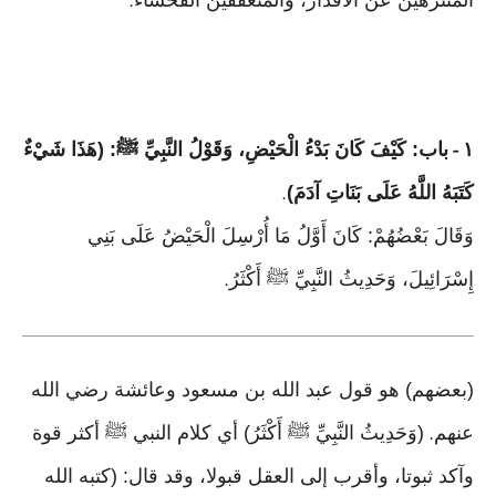
المتنزهين عن الأقذار، والمتعففين الفحشاء
.
١
باب: كَيْفَ كَانَ بَدْءُ الْحَيْضِ، وَقَوْلُ النَّبِيِّ ﷺ: (هَذَا شَيْءٌ
-
كَتَبَهُ اللَّهُ عَلَى بَنَاتِ آدَمَ)
.
وَقَالَ بَعْضُهُمْ: كَانَ أَوَّلُ مَا أُرْسِلَ الْحَيْضُ عَلَى بَنِي
إِسْرَائِيلَ، وَحَدِيثُ النَّبِيِّ ﷺ أَكْثَرُ
.
(بعضهم) هو قول عبد الله بن مسعود وعائشة رضي الله
عنهم
(وَحَدِيثُ النَّبِيِّ ﷺ أَكْثَرُ) أي كلام النبي ﷺ أكثر قوة
.
وآكد ثبوتا، وأقرب إلى العقل قبولا، وقد قال: (كتبه الله