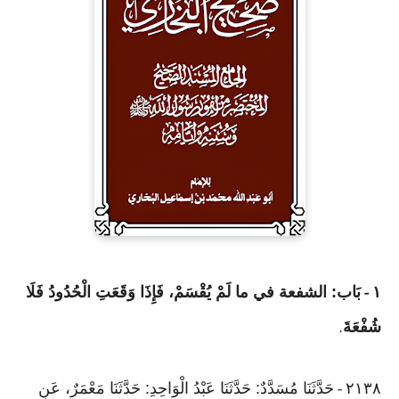
١
بَاب: الشفعة في ما لَمْ يُقْسَمْ، فَإِذَا وَقَعَتِ الْحُدُودُ فَلَا
-
شُفْعَةَ
.
٢١٣٨
حَدَّثَنَا مُسَدَّدٌ: حَدَّثَنَا عَبْدُ الْوَاحِدِ: حَدَّثَنَا مَعْمَرٌ، عَنِ
-