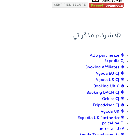
✆ شركاء مذكّراتي
❃ AUS partnerize
Expedia CJ
❃ Booking Affiliates
❃ Agoda EU CJ
❃ Agoda US CJ
❃Booking UK CJ
❃ Booking DACH CJ
❃ Orbitz CJ
❃ Tripadvisor CJ
❃ Agoda UK
❃Expedia UK Partnerize
priceline CJ
iberostar USA