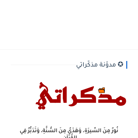
✪ مدوّنة مذكّراتي
نُورٌ مِنَ السِّيرَةِ، وَهَدْيٌ مِنَ السُّنَّةِ، وَتَدَبُّرٌ فِي