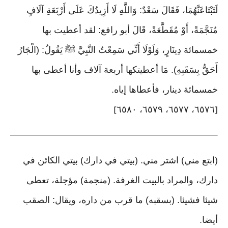
لَتَبْتَاعَنَّهُمَا، فَقَالَ سَعْدٌ: وَاللَّهِ لَا أَزِيدُكَ عَلَى أَرْبَعَةِ آلَافٍ
مُنَجَّمَةً، أَوْ مُقَطَّعَةً، قَالَ أبو رافع: لقد أعطيت بها
خمسمائة دِينَارٍ، وَلَوْلَا أَنِّي سَمِعْتُ النَّبِيَّ ﷺ يَقُولُ: (الْجَارُ
أَحَقُّ بِسَقَبِهِ). مَا أعطيتكها أربعة آلاف وأنا أعطى بها
خمسمائة دينار، فأعطاها إياه
.
٦٥٧٦، ٦٥٧٧، ٦٥٧٩، ٦٥٨٠
]
[
(ابتع مني) اشتر مني. (بيتي في دارك) بيتي الكائن في
دارك، والمراد بالبيت الغرفة. (منجمة) مؤجلة، تعطى
شيئا فشيئا. (بسقبه) ما قرب من داره، ويقال: الصقب
أيضا
.