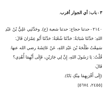
٣
باب: أي الجوار أقرب
.
-
٢١٤٠
حدثنا حجاج: حدثنا شعبة (ح). وحَدَّثَنِي عَلِيُّ بْنُ عَبْدِ
-
اللهِ: حَدَّثَنَا شَبَابَةُ: حَدَّثَنَا شُعْبَةُ: حَدَّثَنَا أَبُو عِمْرَانَ قَالَ:
سَمِعْتُ طَلْحَةَ بْنَ عَبْدِ اللهِ، عَنْ عَائِشَةَ رضي الله عنها
:
قُلْتُ: يَا رَسُولَ اللهِ، إِنَّ لِي جَارَيْنِ، فَإِلَى أَيِّهِمَا أُهْدِي؟
قَالَ
:
إِلَى أَقْرَبِهِمَا مِنْكِ بَابًا
).
(
٢٤٥٥، ٥٦٧٤
]
[