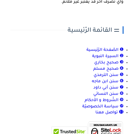
وأي تصرف آخر قد يعتبر غير ملائم.
⚌ القائمة الرّئيسية
❶ الصّفحة الرّئيسية
❷ السيرة النبوية
❸ صحيح بخاري
❹ صحيح مسلم
❺ سنن الترمذي
❻ سنن ابن ماجه
❼ سنن أبي داود
❽ سنن النسائي
❾ الشّروط و الأحكام
❿ سياسة الخصوصيّة
⓫ تواصل معنا