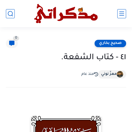
0
صحيح بخاري
٤١ - كتاب الشفعة.
معزّ نوني
منذ عام