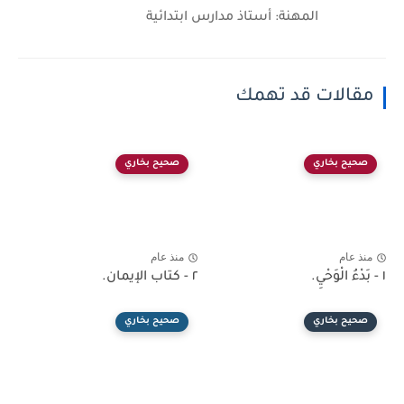
المهنة: أستاذ مدارس ابتدائية
مقالات قد تهمك
صحيح بخاري
صحيح بخاري
منذ عام
منذ عام
١ - بَدْءُ الْوَحْيِ.
٢ - كتاب الإيمان.
صحيح بخاري
صحيح بخاري