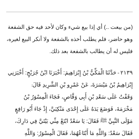
(من بيعت ..) أي إذا بيع شيء وكان لأحد فيه حق الشفعة
وهو حاضر، فلم يطلب أخذه بالشفعة ولا أنكر البيع لغيره،
فليس له أن يطالب بالشفعة بعد ذلك
.
٢١٣٩
حَدَّثَنَا الْمَكِّيُّ بْنُ إِبْرَاهِيمَ: أَخْبَرَنَا ابْنُ جُرَيْجٍ: أَخْبَرَنِي
-
إِبْرَاهِيمُ بْنُ مَيْسَرَةَ، عَنْ عَمْرِو بْنِ الشَّرِيدِ قَالَ
:
وَقَفْتُ عَلَى سَعْدِ بْنِ أَبِي وَقَّاصٍ، فَجَاءَ الْمِسْوَرُ بْنُ
مَخْرَمَةَ، فَوَضَعَ يَدَهُ عَلَى إِحْدَى مَنْكِبَيَّ، إِذْ جَاءَ أَبُو رَافِعٍ
مَوْلَى النَّبِيِّ ﷺ فَقَالَ: يَا سَعْدُ ابْتَعْ مِنِّي بَيْتَيَّ فِي دَارِكَ،
فَقَالَ سَعْدٌ: وَاللَّهِ مَا أَبْتَاعُهُمَا، فَقَالَ الْمِسْوَرُ: وَاللَّهِ