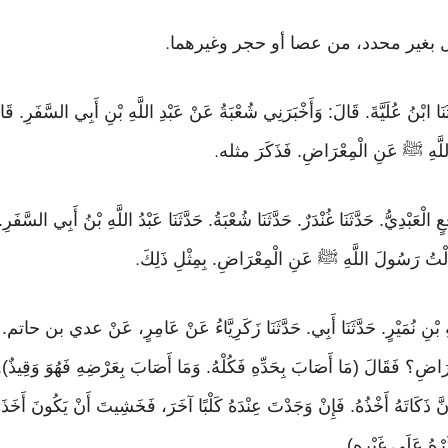
تل بغير محدد، من عصا أو حجر وغيرهما
.
حَدَّثَنَا ابْنُ عُلَيَّةَ. قَالَ: وَأَخْبَرَنِي شُعْبَةُ عَنْ عَبْدِ اللَّهِ بْنِ أَبِي السَّفَ
اللَّهِ ﷺ عَنِ الْمِعْرَاضِ. فَذَكَرَ مثله
.
ُ نَافِعٍ الْعَبْدِيُّ. حَدَّثَنَا غُنْدَرٌ. حَدَّثَنَا شُعْبَةُ. حَدَّثَنَا عَبْدُ اللَّهِ بْنُ أَبِي ا
لْتُ رَسُولَ اللَّهِ ﷺ عَنِ الْمِعْرَاضِ. بِمِثْلِ ذَلِكَ
.
ضِ؟ فَقَالَ (مَا أَصَابَ بِحَدِّهِ فَكُلْهُ. وَمَا أَصَابَ بِعَرْضِهِ فَهُوَ وَقِيذٌ). و
نَّ ذَكَاتَهُ أَخْذُهُ. فَإِنْ وَجَدْتَ عِنْدَهُ كَلْبًا آخَرَ، فَخَشِيتَ أَنْ يَكُونَ أَخَذَهُ مَ
رْهُ عَلَى غَيْرِهِ)