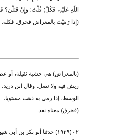
اللَّهِ عَلَيْهِ، فَكُلْ) قُلْتُ: وَإِنْ قَتَلْنَ؟ ق
(إِذَا رَمَيْتَ بالمعراض فخرق. فكله.
(بالمعراض) هي خشبة ثقيلة، أو عصا
ريش فيه ولا نصل. وقال ابن دريد: 
الوسط، إذا رمى به ذهب مستويا
.
(فخرق) معناه نفذ
.
٢
(١٩٢٩) حدثنا أبو بكر بن أبي شيبة. حدثنا ابْنُ فُضَيْلٍ عَنْ بَيَانٍ، عَنْ الشَّعْبِيِّ، عَنْ عدي بن حاتم. قَالَ
-