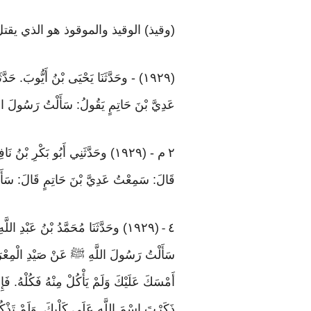
(وقيذ) الوقيذ والموقوذ هو الذي يق
(١٩٢٩) - وحَدَّثَنَا يَحْيَى بْنُ أَيُّوبَ. 
عَدِيَّ بْنَ حَاتِمٍ يَقُولُ: سَأَلْتُ رَسُولَ 
٢
م - (١٩٢٩) وحَدَّثَنِي أَبُو بَكْرِ بْن
قَالَ: سَمِعْتُ عَدِيَّ بْنَ حَاتِمٍ قَالَ: سَأَ
٤
(١٩٢٩) وحَدَّثَنَا مُحَمَّدُ بْنُ عَبْدِ اللَّهِ بْنِ نُمَيْرٍ. حَدَّثَنَا أَبِي. حَدَّثَنَا زَكَرِيَّاءُ عَنْ عَامِرٍ، عَنْ عدي بن حاتم. قَالَ
-
سَأَلْتُ رَسُولَ اللَّهِ ﷺ عَنْ صَيْدِ الْمِعْرَا
أَمْسَكَ عَلَيْكَ وَلَمْ يَأْكُلْ مِنْهُ فَكُلْهُ. فَإِ
ذَكَرْتَ اسْمَ اللَّهِ عَلَى كَلْبِكَ. وَلَمْ تَذْكُ