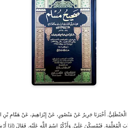
بَ الْمُعَلَّمَةَ. فَيُمْسِكْنَ عَلَيَّ. وَأَذْكُرُ اسْمَ اللَّهِ عَلَيْهِ. فَقَالَ (إِذَا أَر