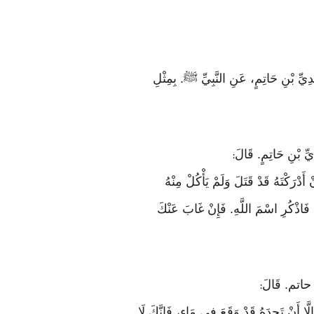
َدِيِّ بْنِ حَاتِمٍ، عَنِ النَّبِيِّ ﷺ. بِمِثْلِ
:
دْرَكْتَهُ قَدْ قَتَلَ وَلَمْ يَأْكُلْ مِنْهُ
مك فَاذْكُرِ اسْمَ اللَّهِ. فَإِنْ غَابَ عَنْكَ
:
 أَنْ تَجِدَهُ قَدْ وَقَعَ فِي مَاءٍ، فَإِنَّكَ لَا