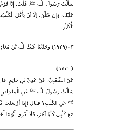
سَأَلْتُ رَسُولَ اللَّهِ ﷺ. قُلْتُ: إِنَّا قَوْمٌ نَص
عَلَيْكَ، وَإِنْ قَتَلْنَ. إِلَّا أَنْ يَأْكُلَ الْكَل
تَأْكُلْ)
.
٣
(١٩٢٩) وحَدَّثَنَا عُبَيْدُ اللَّهِ بْنُ مُعَاذٍ الْعَنْبَرِيُّ. حَدَّثَنَا أَبِي. حَدَّثَنَا شُعْبَةُ عَنْ عَبْدِ اللَّهِ بْنِ أَبِي السَّفَرِ،
-
⦘
١٥٣٠
⦗
عَنْ الشَّعْبِيِّ، عَنْ عَدِيِّ بْنِ حَاتِمٍ. قَال
سَأَلْتُ رَسُولَ اللَّهِ ﷺ عَنِ الْمِعْرَاضِ؟ فَقَا
ﷺ عَنِ الْكَلْبِ؟ فَقَالَ (إِذَا أَرْسَلْتَ كَلْبَكَ
مَعَ كَلْبِي كَلْبًا آخَرَ، فَلَا أَدْرِي أَيُّهُمَ