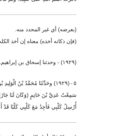
(بعرضه) أي غير المحدد منه
.
(فإن ذكاته أخذه) معناه إن أخذ الكل
(١٩٢٩) - وحدثنا إسحاق بن إبراهيم. أخبرنا عيسى بن يُونُسَ. حَدَّثَنَا زَكَرِيَّاءُ بْنُ أَبِي زَائِدَةَ، بِهَذَا الإسناد
٥
(١٩٢٩) وحَدَّثَنَا مُحَمَّدُ بْنُ ا
-
سَمِعْتُ عَدِيَّ بْنَ حَاتِمٍ (وَكَانَ لَنَا جَارًا وَ
أُرْسِلُ كَلْبِي فَأَجِدُ مَعَ كَلْبِي كَلْبًا قَد