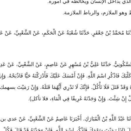
 الذي يداخل الإنسان ويخالطه في أموره
.
 وهو الملازم، والرباط الملازمة
.
َدَّثَنَا مُحَمَّدُ بْنُ جَعْفَرٍ. حَدَّثَنَا شُعْبَةُ عَنْ الْحَكَمِ، عَنْ الشَّعْبِيِّ، عَنْ ع
 فَاذْكُرِ اسْمَ اللَّهِ. فَإِنْ أَمْسَكَ عَلَيْكَ فَأَدْرَكْتَهُ حَيًّا فَاذْبَحْهُ. وَإِنْ أَ
هُ وَقَدْ قَتَلَ فَلَا تَأْكُلْ. فَإِنَّكَ لَا تَدْرِي أَيُّهُمَا قَتَلَهُ. وَإِنْ رَمَيْتَ بسه
فَكُلْ إِنْ شِئْتَ. وَإِنْ وَجَدْتَهُ غَرِيقًا فِي الْمَاءِ، فلا تأكل)
.
ذَا رَمَيْتَ سَهْمَكَ فَاذْكُرِ اسْمَ اللَّهِ. فَإِنْ وَجَدْتَهُ قَدْ قَتَلَ فَكُلْ. إِلَّا