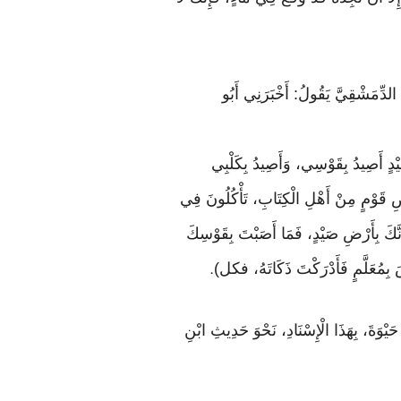
دَ الدِّمَشْقِيَّ يَقُولُ: أَخْبَرَنِي أَبُو
يْدٍ أَصِيدُ بِقَوْسِي، وَأَصِيدُ بِكَلْبِي
َرْضِ قَوْمٍ مِنْ أَهْلِ الْكِتَابِ، تَأْكُلُونَ فِي
َ أَنَّكَ بِأَرْضِ صَيْدٍ، فَمَا أَصَبْتَ بِقَوْسِكَ
ْسَ بِمُعَلَّمٍ فَأَدْرَكْتَ ذَكَاتَهُ، فكل)
.
حَيْوَةَ، بِهَذَا الْإِسْنَادِ، نَحْوَ حَدِيثِ ابْنِ