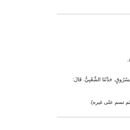
.
ُوقٍ. حَدَّثَنَا الشَّعْبِيُّ. قَالَ:
َى كلبك. ولم تسم على غيره)
.