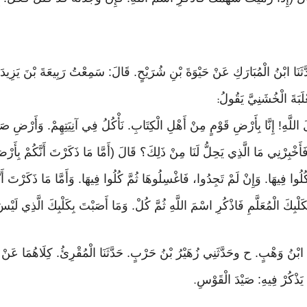
ِ. حَدَّثَنَا ابْنُ الْمُبَارَكِ عَنْ حَيْوَةَ بْنِ شُرَيْحٍ. قَالَ: سَمِعْتُ رَبِيعَةَ بْنَ يَزِي
َبَةَ الْخُشَنِيَّ يَقُولُ
:
َّهِ! إِنَّا بِأَرْضِ قَوْمٍ مِنْ أَهْلِ الْكِتَابِ. نَأْكُلُ فِي آنِيَتِهِمْ. وَأَرْضِ صَ
ٍ. فَأَخْبِرْنِي مَا الَّذِي يَحِلُّ لَنَا مِنْ ذَلِكَ؟ قَالَ (أَمَّا مَا ذَكَرْتَ أَنَّكُمْ بِأ
ا تَأْكُلُوا فِيهَا. وَإِنْ لَمْ تَجِدُوا، فَاغْسِلُوهَا ثُمَّ كُلُوا فِيهَا. وَأَمَّا مَا ذَكَرْت
َلْبِكَ الْمُعَلَّمِ فَاذْكُرِ اسْمَ اللَّهِ ثُمَّ كُلْ. وَمَا أَصَبْتَ بِكَلْبِكَ الَّذِي لَي
رَنَا ابْنُ وَهْبٍ. ح وحَدَّثَنِي زُهَيْرُ بْنُ حَرْبٍ. حَدَّثَنَا الْمُقْرِئُ. كِلَاهُمَا عَنْ 
 يَذْكُرْ فِيهِ: صَيْدَ الْقَوْسِ
.