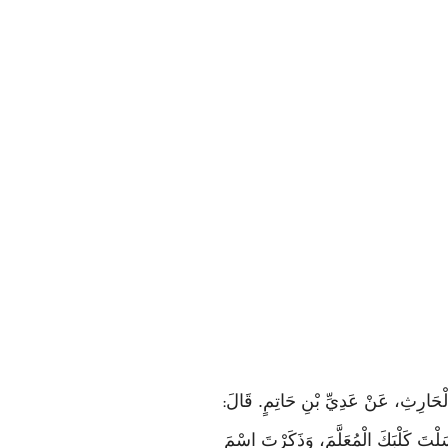
:
ْسَلْتَ كَلْبَكَ الْمُعَلَّمَ، وَذَكَرْتَ اسْمَ