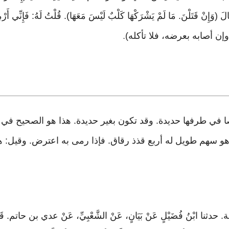
َالَ (وَإِنْ قَتَلْنَ. مَا لَمْ يَشْرَكْهَا كَلْبٌ لَيْسَ مَعَهَا). قُلْتُ لَهُ: فَإِنِّي أ
 وإن أصابه بعرضه، فلا تأكله)
.
 في طرفها حديدة. وقد تكون بغير حديدة. هذا هو الصحيح في 
هو سهم طويل له أربع قذذ رقاق. فإذا رمى به اعترض. وقيل: 