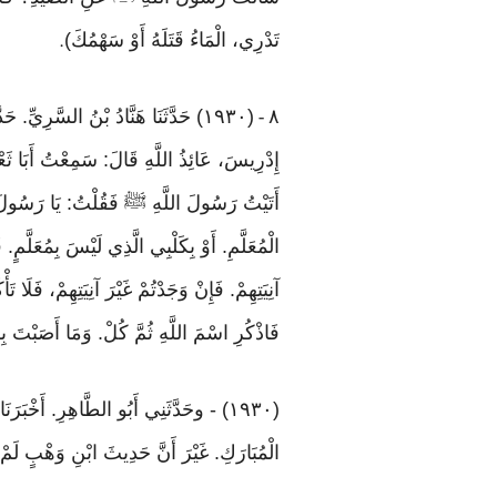
تَدْرِي، الْمَاءُ قَتَلَهُ أَوْ سَهْمُكَ)
.
٨
(١٩٣٠) حَدَّثَنَا هَنَّادُ بْنُ السَّرِيّ
-
إِدْرِيسَ، عَائِذُ اللَّهِ قَالَ: سَمِعْتُ أَبَا ثَعْل
أَتَيْتُ رَسُولَ اللَّهِ ﷺ فَقُلْتُ: يَا رَسُولَ الل
الْمُعَلَّمِ. أَوْ بِكَلْبِي الَّذِي لَيْسَ بِمُعَلَّم
آنِيَتِهِمْ. فَإِنْ وَجَدْتُمْ غَيْرَ آنِيَتِهِمْ، فَلَ
فَاذْكُرِ اسْمَ اللَّهِ ثُمَّ كُلْ. وَمَا أَصَبْتَ بِك
(١٩٣٠) - وحَدَّثَنِي أَبُو الطَّاهِرِ. أَخْبَ
الْمُبَارَكِ. غَيْرَ أَنَّ حَدِيثَ ابْنِ وَهْبٍ لَمْ