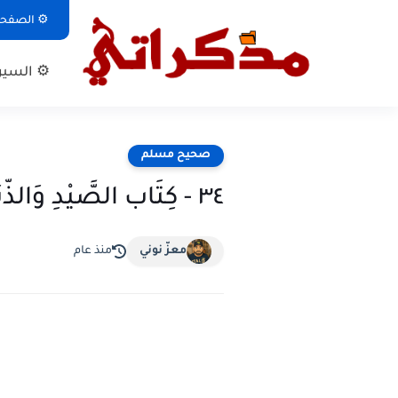
⚙ الصفحة 
⚙ السيرة
صحيح مسلم
٣٤ - كِتَاب الصَّيْدِ وَالذَّبَائِحِ وَمَا يُؤْكَلُ مِنَ الْحَيَوَانِ
معزّ نوني
منذ عام