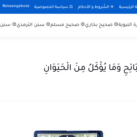
Reiseangebote
الرئيسية
☣ الشّروط و الأحكام
⚖ سياسة الخصوصية
 النبوية
⚙ صحيح بخاري
⚙ صحيح مسلم
⚙ سنن الترمذي
⚙ سنن ا