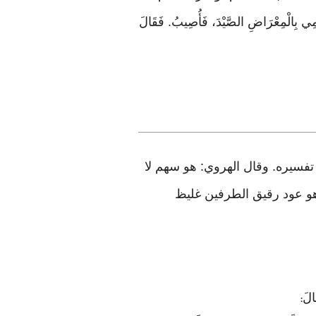
َرْمِي بِالْمِعْرَاضِ الصَّيْدَ، فَأُصِيبُ. فَقَالَ
تفسيره. وقال الهروي: هو سهم لا
هو عود رقيق الطرفين غليظ
: