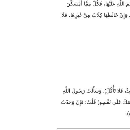
َ اللَّهِ عَلَيْهَا، فَكُلْ مِمَّا أَمْسَكْنَ
ِ. وَإِنْ خَالَطَهَا كِلَابٌ مِنْ غَيْرِهَا، فَلَا
ٌ، فَلَا تَأْكُلْ). وَسَأَلْتُ رَسُولَ اللَّهِ
أَمْسَكَ عَلَى نَفْسِهِ) قُلْتُ: فَإِنْ وَجَدْتُ
ه)
.