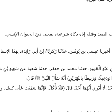
.
ب الصيد وقتله إياه ذكاة شرعية، بمعنى ذبح الحيوان الإنسي
.
لْوَلِيدِ بْنِ عَبْدِ الْحَمِيدِ. حدثنا محمد بن جعفر. حدثنا شعبة عن سَعِيدِ بْنِ مَسْر
دَخِيلًا، وَرَبِيطًا بِالنَّهْرَيْنِ) أَنَّهُ سَأَلَ النَّبِيَّ ﷺ قَالَ
:
ْ أَخَذَ. لَا أَدْرِي أَيُّهُمَا أَخَذَ. قَالَ (فَلَا تَأْكُلْ. فَإِنَّمَا سَمَّيْتَ عَل