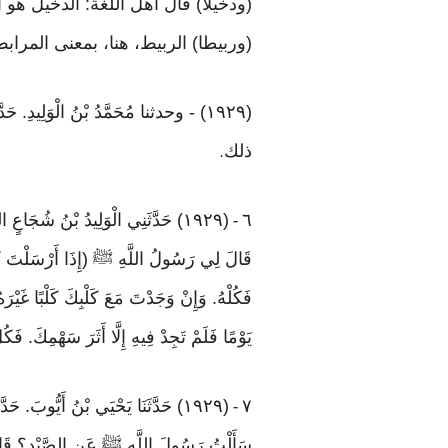
(ودخيلا) قال أهل اللغة: الدخيل هو
(وربيطا) الربيط، هنا، بمعنى المرابط
(١٩٢٩) - وحدثنا مُحَمَّدُ بْنُ الْوَلِيدِ. ح
ذلك
.
٦
(١٩٢٩) حَدَّثَنِي الْوَلِيدُ بْنُ شُجَاعٍ السَّكُونِيُّ. حَدَّثَنَا عَلِيُّ بْنُ مُسْهِرٍ عَنْ عَاصِمٍ، عَنْ الشَّعْبِيِّ، عَنْ عَدِيِّ بْنِ حَاتِمٍ. قَالَ
-
قَالَ لِي رَسُولُ اللَّهِ ﷺ (إِذَا أَرْسَلْتَ كَلْبَكَ
فَكُلْهُ. وَإِنْ وَجَدْتَ مَعَ كَلْبِكَ كَلْبًا غَيْرَ
يَوْمًا فَلَمْ تَجِدْ فِيهِ إِلَّا أَثَرَ سَهْمِكَ. 
٧
(١٩٢٩) حَدَّثَنَا يَحْيَي بْنُ أَيُّوبَ. حَدَّثَنَا عَبْدُ اللَّهِ بْنُ الْمُبَارَكِ. أَخْبَرَنَا عَاصِمٌ عَنْ الشَّعْبِيِّ، عَنْ عدي بن حاتم. قَالَ
-
سَأَلْتُ رَسُولَ اللَّهِ ﷺ عَنِ الصَّيْدِ؟ قَالَ (إِ