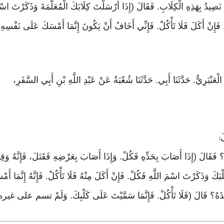
ِيدُ بِهَذِهِ الْكِلَابِ. فَقَالَ (إِذَا أَرْسَلْتَ كِلَابَكَ الْمُعَلَّمَةَ وَذَكَرْتَ اسْم
ْبُ. فَإِنْ أَكَلَ فَلَا تَأْكُلْ. فَإِنِّي أَخَافُ أَنْ يَكُونَ إِنَّمَا أَمْسَكَ عَلَى نَفْسِه
َ
:
لَ (إِذَا أَصَابَ بِحَدِّهِ فَكُلْ. وَإِذَا أَصَابَ بِعَرْضِهِ فَقَتَلَ، فَإِنَّهُ وَقِيذ
 وَذَكَرْتَ اسْمَ اللَّهِ فَكُلْ. فَإِنْ أَكَلَ مِنْهُ فَلَا تَأْكُلْ. فَإِنَّهُ إِنَّمَا 
ا أَخَذَهُ؟ قَالَ (فَلَا تَأْكُلْ. فَإِنَّمَا سَمَّيْتَ عَلَى كَلْبِكَ. وَلَمْ تسم على غير