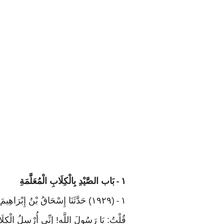
١
بَاب الصَّيْدِ بِالْكِلَابِ الْمُعَلَّمَةِ
-
١
(١٩٢٩) حَدَّثَنَا إِسْحَاقُ بْنُ إِبْرَاهِيمَ الْحَنْظَلِيُّ. أَخْبَرَنَا جَرِيرٌ عَنْ مَنْصُورٍ، عَنْ إِبْرَاهِيمَ، عَنْ هَمَّامِ بْنِ الْحَارِثِ، عَنْ عَدِيِّ بْنِ حَاتِمٍ. قَالَ
-
قُلْتُ: يَا رَسُولَ اللَّهِ! إِنِّي أُرْسِلُ الْكِلَا