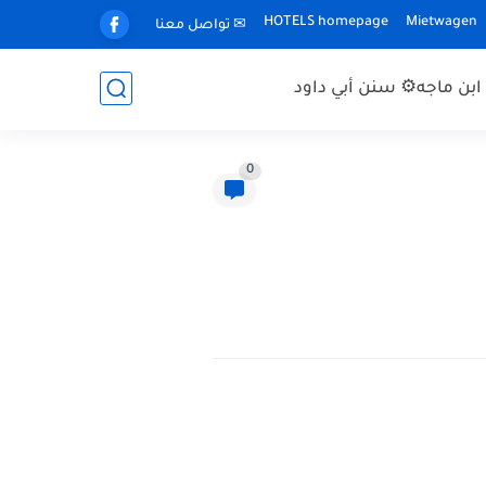
HOTELS homepage
Mietwagen
✉ تواصل معنا
بن ماجه
⚙ سنن أبي داود
0