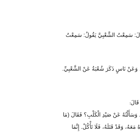
رِ. قَالَ: سَمِعْتُ الشَّعْبِيَّ يَقُولُ: سَمِعْتُ
لسَّفَرِ. وَعَنْ نَاسٍ ذَكَرَ شُعْبَةُ عَنْ الشَّعْبِيِّ.
:
َسَأَلْتُهُ عَنْ صَيْدِ الْكَلْبِ؟ فَقَالَ (مَا
عَهُ، وَقَدْ قَتَلَهُ، فَلَا تَأْكُلْ. إِنَّمَا