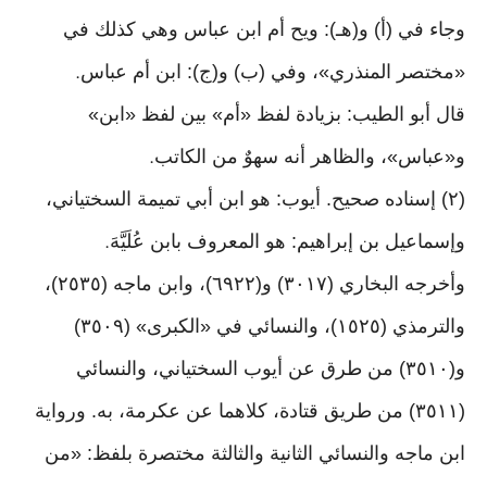
وجاء في (أ) و(هـ): ويح أم ابن عباس وهي كذلك في
«مختصر المنذري»، وفي (ب) و(ج): ابن أم عباس
.
قال أبو الطيب: بزيادة لفظ «أم» بين لفظ «ابن»
و«عباس»، والظاهر أنه سهوٌ من الكاتب
.
(٢) إسناده صحيح. أيوب: هو ابن أبي تميمة السختياني،
وإسماعيل بن إبراهيم: هو المعروف بابن عُلَيَّهَ
.
وأخرجه البخاري (٣٠١٧) و(٦٩٢٢)، وابن ماجه (٢٥٣٥)،
والترمذي (١٥٢٥)، والنسائي في «الكبرى» (٣٥٠٩)
و(٣٥١٠) من طرق عن أيوب السختياني، والنسائي
(٣٥١١) من طريق قتادة، كلاهما عن عكرمة، به. ورواية
ابن ماجه والنسائي الثانية والثالثة مختصرة بلفظ: «من