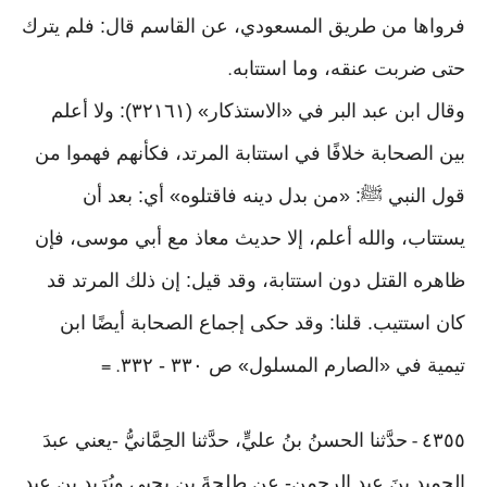
فرواها من طريق المسعودي، عن القاسم قال: فلم يترك
حتى ضربت عنقه، وما استتابه
.
وقال ابن عبد البر في «الاستذكار» (٣٢١٦١): ولا أعلم
بين الصحابة خلافًا في استتابة المرتد، فكأنهم فهموا من
قول النبي ﷺ: «من بدل دينه فاقتلوه» أي: بعد أن
يستتاب، والله أعلم، إلا حديث معاذ مع أبي موسى، فإن
ظاهره القتل دون استتابة، وقد قيل: إن ذلك المرتد قد
كان استتيب. قلنا: وقد حكى إجماع الصحابة أيضًا ابن
تيمية في «الصارم المسلول» ص ٣٣٠ - ٣٣٢
. =
٤٣٥٥
حدَّثنا الحسنُ بنُ عليٍّ، حدَّثنا الحِمَّانيُّ -يعني عبدَ
-
الحميد بنَ عبدِ الرحمن- عن طلحةَ بن يحيى وبُرَيد بنِ عبدِ