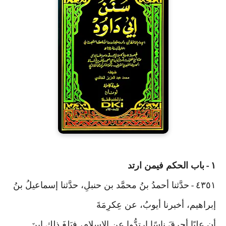
١
باب الحكم فيمن ارتد
-
٤٣٥١
حدَّثنا أحمدُ بنُ محمَّد بن حنبلِ، حدَّثنا إسماعيلُ بنُ
-
إبراهيم، أخبرنا أيوبُ، عن عِكرِمَةَ
أن عليًا أحرقَ ناسًا ارتدُّوا عن الإِسلام، فبَلغَ ذلك ابنَ