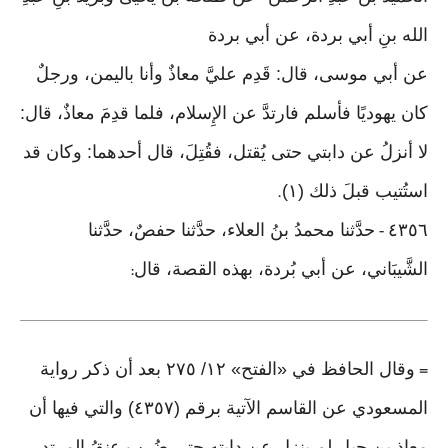
الله بنِ أبي بردة، عن أبي بردة
عن أبي موسى، قال: قَدِم عليَّ معاذٌ وأنا باليمن، ورجلٌ
كان يهوديًا فأسلم فارتدَّ عن الإِسلام، فلما قدِمَ معاذٌ، قال:
لا أنزلُ عن دابتي حتى يُقتل، فقُتِلَ، قال أحدهما: وكان قد
استُتيب قبلَ ذلك (١)
.
٤٣٥٦
حدَّثنا محمدُ بنُ العلاء، حدَّثنا حفصٌ، حدَّثنا
-
الشَّيبَاني، عن أبي بُردة، بهذه القصة، قال
:
وقال الحافظ في «الفتح» ١٢/ ٢٧٥ بعد أن ذكر رواية
=
المسعودي عن القاسم الآتية برقم (٤٣٥٧) والتي فيها أن
معاذ بن جبل لم ينزل عن دابته حتى ضُرب عنقُ المرتد