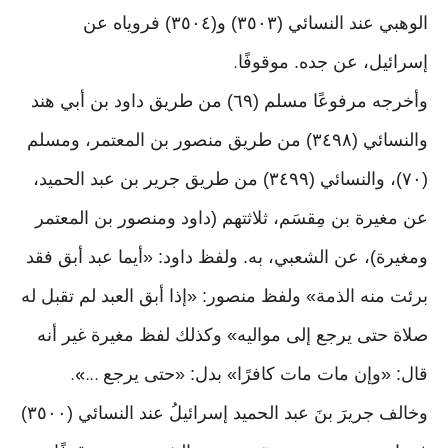
الوهبي عند النسائي (٣٥٠٣) و(٣٥٠٤) فروياه عن
إسرائيل، عن جده. موقوفًا
.
وأخرجه مرفوعًا مسلم (٦٩) من طريق داود بن أبي هند
والنسائي (٣٤٩٨) من طريق منصور بن المعتمر، ومسلم
(٧٠)، والنسائي (٣٤٩٩) من طريق جرير بن عبد الحميد،
عن مغيرة بن مِقسَم، ثلاثتهم (داود ومنصور بن المعتمر
ومغيرة)، عن الشعبي، به. ولفظ داود: «أيما عبد أبق فقد
برئت منه الذمة» ولفظ منصور: «إذا أبق العبد لم تقبل له
صلاة حتى يرجع إلى مواليه» وكذلك لفظ مغيرة غير أنه
قال: «وإن مات مات كافرًا» بدل: «حتى يرجع
...».
وخالف جريرَ بنَ عبد الحميد إسرائيلُ عند النسائي (٣٥٠٠)