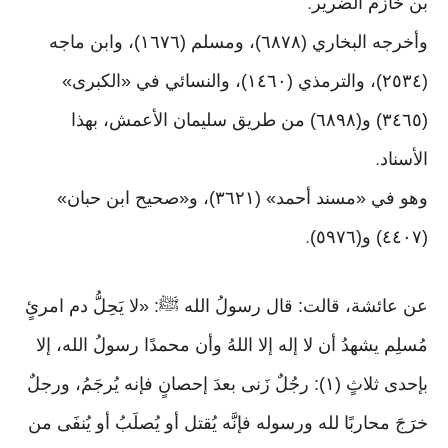
بن خازم الضرير
.
وأخرجه البخاري (٦٨٧٨)، ومسلم (١٦٧٦)، وابن ماجه
(٢٥٣٤)، والترمذي (١٤٦٠)، والنسائي في «الكبرى»
(٣٤٦٥) و(٦٨٩٨) من طريق سليمان الأعمش، بهذا
الأسناد
.
وهو في «مسند أحمد» (٣٦٢١)، و«صحيح ابن حبان»
(٤٤٠٧) و(٥٩٧٦)
.
عن عائشة، قالت: قال رسولُ الله ﷺ: «لا يَحِلُّ دم امرئٍ
مُسلِم يشهدُ أن لا إله إلا اللهُ وأن محمدًا رسولُ الله، إلا
بإحدى ثلاثٍ (١): رجُلٌ زَنى بعدَ إحصانٍ فإنه يُرجَمُ، ورجلٌ
خرَجَ محاربًا لله ورسوله فإنَّه يُقتل أو يُصلَبُ أو يُنفَى من