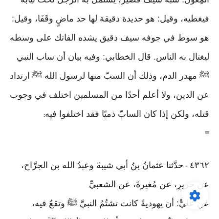
فيغطيه، وقيل: هو حديدة دقيقة لها حد ماضٍ وقَفَا، وقيل:
هو سوط في جوفه سيف دقيق يشده الفاتك على وسطه
ليغتال به الناس. قال الخطابي: وفيه بيان أن ساب النبي
ﷺ مهدر الدم، وذلك أن السبّ منها لرسول الله ﷺ ارتداد
عن الدين، ولا أعلم أحدًا من المسلمين اختلف في وجوب
قتله، ولكن إذا كان السابّ ذميًا فقد اختلفوا فيه
:
=
٤٣٦٢
حدَّثنا عثمانُ بنُ أبي شيبةَ وعبدُ الله بن الجرَّاح،
-
عن جريرِ، عن مُغيرةَ، عن الشعبيِّ
عن عليٍّ: أن يهوديةً كانت تشتُمُ النبيَّ ﷺ وتقعُ فيه،