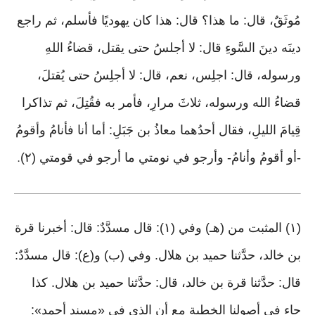
مُوثَقٌ، قال: ما هذا؟ قال: هذا كان يهوديًا فأسلم، ثم راجع
دينَه دينَ السَّوءِ قال: لا أجلسُ حتى يقتل، قضاءُ اللهِ
ورسوله، قال: اجلِس، نعم، قال: لا أجلِسُ حتى يُقتلَ،
قضاءُ الله ورسوله، ثلاثَ مرارِ، فأمر به فقُتِلَ، ثم تذاكرا
قِيامَ الليلِ، فقال أحدُهما معاذُ بن جَبَلِ: أما أنا فأنامُ وأقومُ
-أو أقومُ وأنامُ- وأرجو في نومتي ما أرجو في قومتي (٢)
.
(١) المثبت من (هـ) وفي (١): قال مسدَّدٌ: قال: أخبرنا قرة
بن خالد، حدَّثنا حميد بن هلال. وفي (ب) و(ع): قال مسدَّدٌ:
قال: حدَّثنا قرة بن خالد، قال: حدَّثنا حميد بن هلال. كذا
جاء في أصولنا الخطية مع أن الذي في «مسند أحمد»: