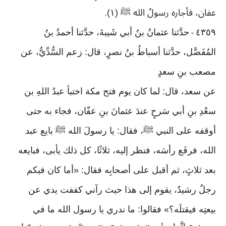
عفان، فأجاره رسولُ الله ﷺ (١)
.
٤٣٥٩
حدَّثنا عثمانُ بنُ أبي شَيبةَ، حدَّثنا أحمدُ بنُ
-
المُفَضَّل، حدَّثنا أسباطُ بنُ نصرٍ، قال: زعم السُّدِّيُّ، عن
مصعب بنِ سعدٍ
عن سعد، قال: لما كان يوم فتح مكة اختبأ عبدُ اللهِ بن
سعْدِ بنِ أبي سَرحٍ عندَ عثمانَ بنِ عفّان، فجاء به حتى
أوقفه على النبي ﷺ، فقال: يا رسولَ الله ﷺ بايع عبد
الله، فرفَع رأسَه، فنظر إليه، ثلاثًا، كل ذلك يأبى، فبايعه
بعد ثلاثٍ، ثم أقبل على أصحابِه فقال: «أما كان فيكم
رجلٌ رشيدٌ، يقوم إلى هذا حيث رآني كففت يدي عن
بيعتِه فيقتلَه؟» فقالوا: ما ندري يا رسول الله ما في