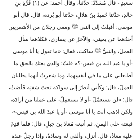
سعيدٍ - قال مُسَدَّدٌ: حدَّثنا، وقال أحمد: عن (١) قُرَّةِ بنِ
خالدٍ، حدَّثنا حُميدُ بنُ هلالٍ، حدَّثنا أبو بُردة، قال: قال أبو
موسى: أقبلتُ إلى النبي ﷺ ومعي رجلان من الأشعريين
أحدُهما عن يميني، والآخرُ عن يساري، فكلاهما سأل
العملَ، والنبيُّ ﷺ ساكت، فقال: «ما تقول يا أبا موسى
-أو يا عبد الله بن قيس-؟» قلتُ: والذي بعثك بالحق ما
أطلعاني على ما في أنفسِهما، وما شعرتُ أنهما يطلبان
العملَ، قال: وكأني أنظرُ إلى سواكه تحتَ شفتِه قَلَصَتْ،
قال: «لن نستعمْلَ -أو لا نستعمِلُ- على عملنا من أرادَه،
ولكن اذهب أنت يا أبا موسى -أو يا عبدَ الله بن قيس-»
فبعثه على اليمنِ، ثم أتبعه مُعاذَ بنَ جبلٍ، قال: فلما قدِمَ
عليه معاذٌ، قال: أنزل، وألقى له وسادَةً، وإذا رجلٌ عندَه