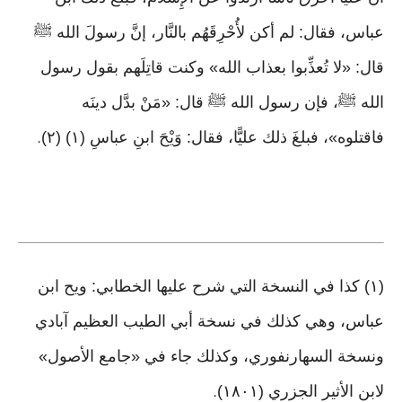
عباس، فقال: لم أكن لأُحْرِقَهُم بالنَّار، إنَّ رسولَ الله ﷺ
قال: «لا تُعذِّبوا بعذاب الله» وكنت قاتِلَهم بقول رسول
الله ﷺ، فإن رسول الله ﷺ قال: «مَنْ بدَّل دينَه
فاقتلوه»، فبلغَ ذلك عليًّا، فقال: وَيْحَ ابنِ عباسِ (١) (٢)
.
(١) كذا في النسخة التي شرح عليها الخطابي: ويح ابن
عباس، وهي كذلك في نسخة أبي الطيب العظيم آبادي
ونسخة السهارنفوري، وكذلك جاء في «جامع الأصول»
لابن الأثير الجزري (١٨٠١)
.