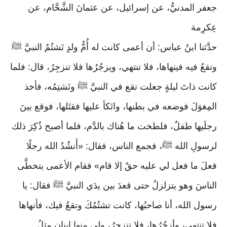
جعفر المدنيُّ، عن إسرائيل، عن عثمانَ الشَّحَّام، عن
عِكرِمة
حدَّثنا ابنُ عباس: أن أعمى كانت له أُمُّ ولدٍ تَشتُمُ النبيَّ ﷺ
وتقعُ فيه فينهاها، فلا تنتهي، ويزجُرُها فلا تنزجِرُ، قال: فلما
كانت ذاتَ ليلةٍ جعلت تقع في النبيَّ ﷺ وتَشتِمُه، فأخذ
المِغوَلَ فوضعه في بطنها، واتَكأ عليها فقتَلها، فوقع بينَ
رجلَيها طفلٌ، فلطخت ما هُناك بالدَّم، فلما أصبح ذُكِرَ ذلك
لرسولِ الله ﷺ، فجمع الناس، فقال: «أَنشُدُ الله رجلًا
فعلَ ما فعل لي عليه حقٌ إلا قام» فقام الأعمى يتخطَّى
الناسَ وهو يتزلزلُ حتى قعدَ بين يدَي النبيَّ ﷺ فقال: يا
رسول الله، أنا صاحبُها، كانت تشتُمُكَ وتقعُ فيك، فأنهاها
فلا تنتهي، وأزجُرُها، فلا تنزجِرُ، ولي منها ابنانِ مثلُ