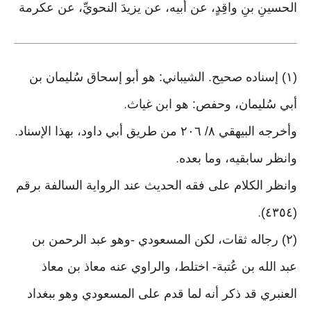
الحسينِ بنِ واقِدٍ، عن أبيه، عن يزيدَ النحويِّ، عن عكرمة
(١) إسناده صحيح. الشيباني: هو أبو إسحاق سُليمان بن
أبي سُليمان، وحفص: هو ابن غياث
.
وأخرجه البيهقي ٨/ ٢٠٦ من طريق أبي داود، بهذا الإسناد
.
وانظر سابقيه، وما بعده
.
وانظر الكلام على فقه الحديث عند الرواية السالفة برقم
(٤٣٥٤)
.
(٢) رجاله ثقات، لكن المسعودي -وهو عبد الرحمن بن
عبد الله بن عُتبة- اختلط، والراوي عنه معاذ بن معاذ
العنبري قد ذكر أنه لما قدم على المسعودي وهو ببغداد