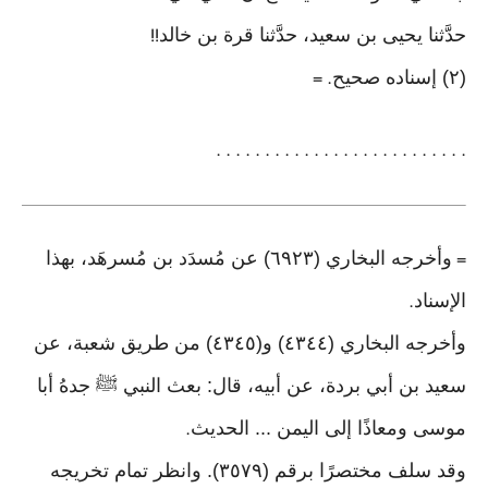
حدَّثنا يحيى بن سعيد، حدَّثنا قرة بن خالد
!!
(٢) إسناده صحيح
. =
. . . . . . . . . . . . . . . . . . . . . . . . . .
وأخرجه البخاري (٦٩٢٣) عن مُسدَد بن مُسرهَد، بهذا
=
الإسناد
.
وأخرجه البخاري (٤٣٤٤) و(٤٣٤٥) من طريق شعبة، عن
سعيد بن أبي بردة، عن أبيه، قال: بعث النبي ﷺ جدهُ أبا
موسى ومعاذًا إلى اليمن ... الحديث
.
وقد سلف مختصرًا برقم (٣٥٧٩). وانظر تمام تخريجه