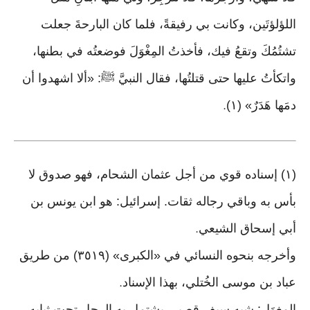
اللؤلؤتَين، وكانت بي رفيقةً، فلما كان البارحةَ جعلت
تشتُمُكَ وتقعُ فيك، فأخذتُ المِغْوَلَ فوضعتُه في بطنها،
واتكأتُ عليها حتى قتلتُها، فقال النبيَّ ﷺ: «ألا اشهدوا أن
دمَها هَدَرٌ» (١)
.
(١) إسناده قوي من أجل عثمان الشحام، فهو صدوق لا
بأس به وباقي رجاله ثقات. إسرائيل: هو ابن يونس بن
أبي إسحاق الشيعي
.
وأخرجه بنحوه النسائي في «الكبرى» (٣٥١٩) من طريق
عباد بن موسى الخُتلي، بهذا الإسناد
.
المِغوَل: شبه سيف قصير، يشتمل به الرجل تحت ثيابه