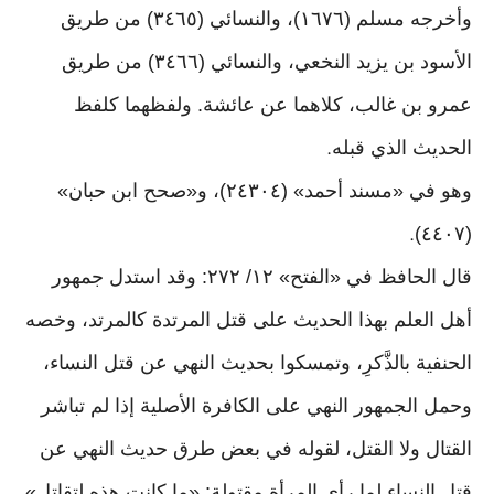
وأخرجه مسلم (١٦٧٦)، والنسائي (٣٤٦٥) من طريق
الأسود بن يزيد النخعي، والنسائي (٣٤٦٦) من طريق
عمرو بن غالب، كلاهما عن عائشة. ولفظهما كلفظ
الحديث الذي قبله
.
وهو في «مسند أحمد» (٢٤٣٠٤)، و«صحح ابن حبان»
(٤٤٠٧)
.
قال الحافظ في «الفتح» ١٢/ ٢٧٢: وقد استدل جمهور
أهل العلم بهذا الحديث على قتل المرتدة كالمرتد، وخصه
الحنفية بالذَّكرِ، وتمسكوا بحديث النهي عن قتل النساء،
وحمل الجمهور النهي على الكافرة الأصلية إذا لم تباشر
القتال ولا القتل، لقوله في بعض طرق حديث النهي عن
قتل النساء لما رأى المرأة مقتولة: «ما كانت هذه لتقاتل»