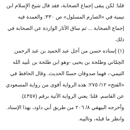
قلنا: لكن يبقى إجماع الصحابة، فقد قال شيخ الإِسلام ابن
تيمية في «الصارم المسلول» ص ٣٣٠: والعمدة فيه
إجماع الصحابة ... ثم ساق الآثار الواردة عن الصحابة في
ذلك
.
(١) إسناده حسن من أجل عبد الحميد بن عبد الرحمن
الحِمّاني وطلحة بن يحيى -وهو ابن طلحة بن عُبيد الله
التيمي-، فهما صدوقان حسنًا الحديث. وقال الحافظ في
«الفتح» ١٢/ ٢٧٥: هذه الرواية أقوى من رواية المسعودي
عن القاسم. قلنا: يعني الرواية الآتية برقم (٤٣٥٧)
.
وأخرجه البيهقي ٨/ ٢٠٦ من طريق أبي داود، بهذا الإسناد
.
وانظر ما قبله، وتالييه
.