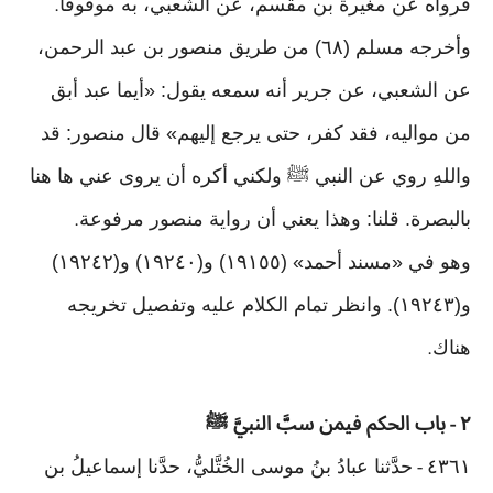
فرواه عن مغيرة بن مقسم، عن الشعبي، به موقوفًا
.
وأخرجه مسلم (٦٨) من طريق منصور بن عبد الرحمن،
عن الشعبي، عن جرير أنه سمعه يقول: «أيما عبد أبق
من مواليه، فقد كفر، حتى يرجع إليهم» قال منصور: قد
واللهِ روي عن النبي ﷺ ولكني أكره أن يروى عني ها هنا
بالبصرة. قلنا: وهذا يعني أن رواية منصور مرفوعة
.
وهو في «مسند أحمد» (١٩١٥٥) و(١٩٢٤٠) و(١٩٢٤٢)
و(١٩٢٤٣). وانظر تمام الكلام عليه وتفصيل تخريجه
هناك
.
٢
باب الحكم فيمن سبَّ النبيَّ ﷺ
-
٤٣٦١
حدَّثنا عبادُ بنُ موسى الخُتَّليُّ، حدَّنا إسماعيلُ بن
-