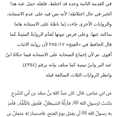
في القدمة الثانية وجده قد اختلط، فلعله حمل عنه هذا
الخبر في حال اختلاطه؛ لأنه نص فيه على عدم الاستتابة،
والروايات الأخرى جاءت إما ناصَّةَ على الاستتابة هاما
ساكتة عنها، وعلى فرض ثبوتها تُقدَّم الروايةُ المثبِتةُ كما
قال الحافظ في «الفتح» ١٢/ ٢٧٥ لأن رواية الاثبات
أقوى. ثم لأن إجماع الصحابة على الاستتابة فيما حكاهُ ابنُ
عبد البر وابنُ تيمية كما سلف بيانه برقم (٤٣٥٤)
.
وانظر الروايات الثلاث السالفة قبله
.
عن ابنِ عباس، قال: كان عبدُ اللهِ بنُ سعْد بن أبي السَّرحِ
يكتبُ لرسولِ الله ﷺ، فأزلَّهُ الشيطانُ، فلَحِقَ بالكُفَّار، فأمرَ
به رسولُ الله ﷺ أن يقتل يومَ الفتحِ، فاستجارَ له عثمانُ بن