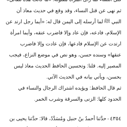
ثم نهى عن قتل النساء، وقد وقع في حديث معاذ أن
النبي ﷺ لما أرسله إلى اليمن قال له: «أيما رجل ارتد عن
الإسلام، فادعه، فإن عاد وإلا فاضرب عنقه، وأيما امرأة
ارتدت عن الإسلام فادعها، فإن عادت وإلا فاضرب
عنقها» وسنده حسن، وهو نص في موضع النزاع، فيجب
المصير إليه. قلنا: وتحسين الحافظ الحديث معاذ ليس
بحسن، ويأتي بيانه في الحديث الآتي
.
ثم قال الحافظ: ويؤيده اشتراك الرجال والنساء في
الحدود كلها: الزنى والسرقة وشرب الخمر
.
٤٣٥٤
حدَّثنا أحمدُ بنُ حنبل ومُسَدَّدٌ، قالا: حدَّثنا يحيى بن
-