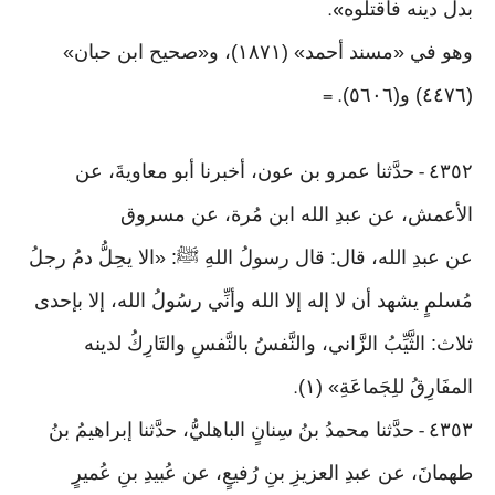
بدل دينه فاقتلوه
».
وهو في «مسند أحمد» (١٨٧١)، و«صحيح ابن حبان»
(٤٤٧٦) و(٥٦٠٦)
. =
٤٣٥٢
حدَّثنا عمرو بن عون، أخبرنا أبو معاويةَ، عن
-
الأعمش، عن عبدِ الله ابن مُرة، عن مسروق
عن عبدِ الله، قال: قال رسولُ اللهِ ﷺ: «الا يحِلُّ دمُ رجلُ
مُسلمٍ يشهد أن لا إله إلا الله وأنِّي رسُولُ الله، إلا بإحدى
ثلاث: الثَّيِّبُ الزَّاني، والنَّفسُ بالنَّفسِ والتَارِكُ لدينه
المفَارِقُ للِجَماعَةِ» (١)
.
٤٣٥٣
حدَّثنا محمدُ بنُ سِنانٍ الباهليُّ، حدَّثنا إبراهيمُ بنُ
-
طهمانَ، عن عبدِ العزيزِ بنِ رُفيعٍ، عن عُبيدِ بنِ عُميرٍ