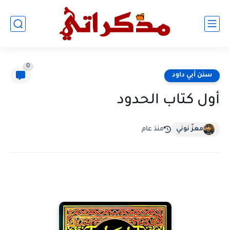
0
سنن أبي داود
أول كتاب الحدود
معزّ نوني
منذ عام