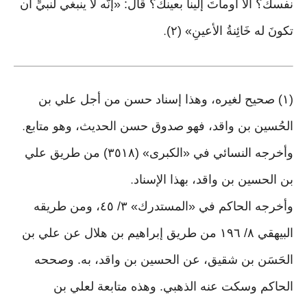
نفسك؟ ألَّا أومأتَ إلينا بعينك؟ قال: «إنَّه لا ينبغي لنبيٍّ أن
تكونَ له خَائِنةُ الأعينِ» (٢)
.
(١) صحيح لغيره، وهذا إسناد حسن من أجل علي بن
الحُسين بن واقد، فهو صدوق حسن الحديث، وهو متابع
.
وأخرجه النسائي في «الكبرى» (٣٥١٨) من طريق علي
بن الحسين بن واقد، بهذا الإسناد
.
وأخرجه الحاكم في «المستدرك» ٣/ ٤٥، ومن طريقه
البيهقي ٨/ ١٩٦ من طريق إبراهيم بن هلال عن علي بن
الحَسَن بن شقيق، عن الحسين بن واقد، به. وصححه
الحاكم وسكت عنه الذهبي. وهذه متابعة لعلي بن