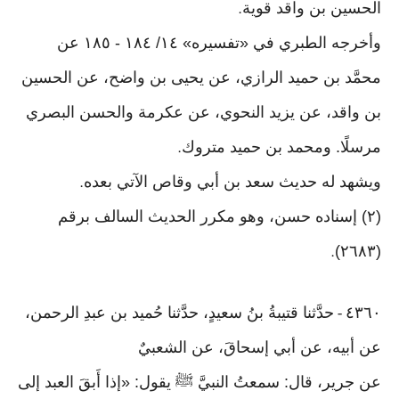
الحسين بن واقد قوية
.
وأخرجه الطبري في «تفسيره» ١٤/ ١٨٤ - ١٨٥ عن
محمَّد بن حميد الرازي، عن يحيى بن واضح، عن الحسين
بن واقد، عن يزيد النحوي، عن عكرمة والحسن البصري
مرسلًا. ومحمد بن حميد متروك
.
ويشهد له حديث سعد بن أبي وقاص الآتي بعده
.
(٢) إسناده حسن، وهو مكرر الحديث السالف برقم
(٢٦٨٣)
.
٤٣٦٠
حدَّثنا قتيبةُ بنُ سعيدٍ، حدَّثنا حُميد بن عبدِ الرحمن،
-
عن أبيه، عن أبي إسحاقَ، عن الشعبيٌ
عن جرير، قال: سمعتُ النبيَّ ﷺ يقول: «إذا أَبقَ العبد إلى