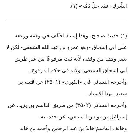
الشِّركِ، فقد حلِّ دَمُه» (١)
.
(١) حديث صحيح، وهذا إسناد اختُلف في وقفه ورفعه
على أبي إسحاق -وهو عمرو بن عبد الله السَّبيعي- لكن لا
يضر وقف من وقفه، لأنه ثبت مرفوعًا من غير طريق
أبي إسحاق السبيعي، ولأنه في حكم المرفوع
.
وأخرجه النسائي في «الكبرى» (٣٥٠١) عن قتيبة بن
سعيد، بهذا الإسناد
.
وأخرجه النسائي (٣٥٠٢) من طريق القاسم بن يزيد، عن
إسرائيل بن يونس السبيعي، عن جده، به
.
وخالف القاسمَ خالدُ بنُ عبد الرحمن وأحمد بن خالد