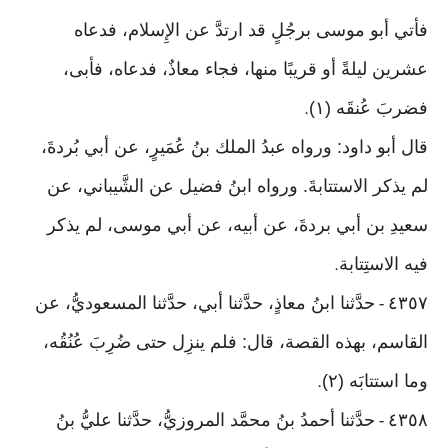
فأتي أبو موسى برجُلٍ قد ارتدَّ عن الإِسلام، فدعاه
عشرين ليلةً أو قريبًا منها، فجاء معاذٌ، فدعاه، فأبى،
فضربَ عُنقَه (١)
.
قال أبو داود: ورواه عبدُ الملك بنُ عُمَيرٍ، عن أبي بُردةَ،
لم يذكر الاستتابةَ. ورواه ابنُ فضيل عن الشَّيباني، عن
سعيدِ بن أبي بردةَ، عن أبيه، عن أبي موسى، لم يذكر
فيه الاستِتابة
.
٤٣٥٧
حدَّثنا ابنُ معاذٍ، حدَّثنا أبي، حدَّثنا المسعوديُّ، عن
-
القاسم، بهذه القصة، قال: فلم ينزِل حتى ضُرِبَ عُنُقُه،
وما استتابَه (٢)
.
٤٣٥٨
حدَّثنا أحمدُ بنُ محمَّد المروزيُّ، حدَّثنا عليُّ بنُ
-