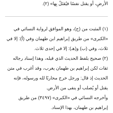
الأرضِ، أو يقتل نفسًا فيُقتَلُ بِها» (٢)
.
(١) المثبت من (ج)، وهو الموافق لرواية النسائي في
«الكبرى» من طريق إبراهيم ابن طهمان وفي (أ): إلا في
ثلاث، وفي (ب) و(هـ): إلا في إحدى ثلاث
.
(٢) صحيح بلفظ الحديث الذي قبله، وهذا إسناد رجاله
ثقات لكن إبراهيم بن طهمان يغرب، وقد أغرب في متن
الحديث إذ قال: ورجل خرج محاربًا لله ورسوله، فإنه
يقتل أو يُصلب أو ينفى من الأرض
.
وأخرجه النسائي في «الكبرى» (٣٤٩٧) من طريق
إبراهيم بن طهمان، بهذا الإسناد
.