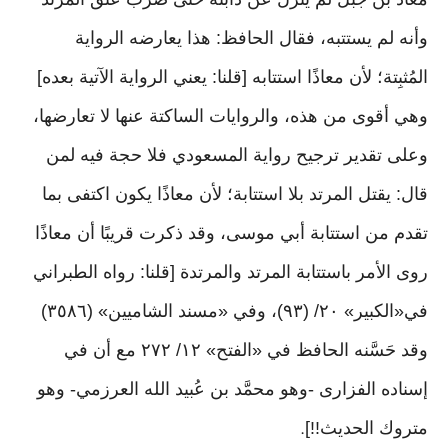
وأنه لم يستتبه، فقال الحافظ: هذا يعارضه الرواية
المُثبِتة؛ لأن معاذًا استتابه [قلنا: يعني الرواية الآتية بعده]
وهي أقوى من هذه، والروايات الساكتة عنها لا تعارضها،
وعلى تقدير ترجيح رواية المسعودي فلا حجة فيه لمن
قال: يقتل المرتد بلا استتابة؛ لأن معاذًا يكون اكتفى بما
تقدم من استتابة أبي موسى، وقد ذكرت قريبًا أن معاذًا
روى الأمر باستتابة المرتد والمرتدة [قلنا: رواه الطبراني
في«الكبير» ٢٠/ (٩٣)، وفي «مسند الشاميين» (٣٥٨٦)
وقد حَسَّنه الحافظ في «الفتح» ١٢/ ٢٧٢ مع أن في
إسناده الفزارى -وهو محمَّد بن عُبيد الله العرزمي- وهو
متروك الحديث!!]
.