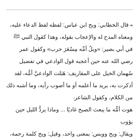
قال الخطابي: ويح ابن عباس: لفظه لفظ الدعاء عليه،
=
ومعناه المدح له والإعجاب بقوله، وهذا كقول النبي ﷺ
في أبي بصير: «ويلُ أمِّه مِسْعَرَ حرب» وكقول عمر
رضي الله عنه حين أعجبه قول الوادعي في تفضيل
سُهمان الخيل على المقاريف: هَبَلت الوادعيَّ أمُّه، لقد
أذكرت به، يريد ما أعلمه أو ما أصوب رأيه، وما أشبه ذلك
من الكلام، وكقول الشاعر
:
هوت أمُّه ما يبعث الصبح غاديًا ... وماذا يردُّ الليل حين
يؤوب
ويقال: ويح وويس: بمعنى واحد، وقيل: ويح كلمة رحمة،