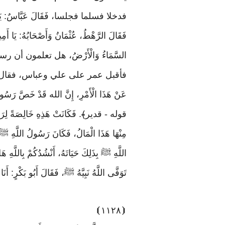
فدخلا فسلما فجلسا، فَقَالَ عَبَّاسٌ: يَا 
فَقَالَ الرَّهْطُ، عُثْمَانُ وَأَصْحَابُهُ: يَا
السَّمَاءُ وَالْأَرْضُ، هل تعلمون أن رسول الل
فأقبل عمر على علي وعباس، فقال: أنشدكما ا
عَنْ هَذَا الْأَمْرِ، إِنَّ الله قَدْ خَصَّ
قوله - قدير﴾. فَكَانَتْ هَذِهِ خَالِصَةً لِرَسُو
مِنْهَا هَذَا الْمَالُ، فَكَانَ رَسُولُ اللَّهِ ﷺ
اللَّهِ ﷺ بِذَلِكَ حَيَاتَهُ، أَنْشُدُكُمْ 
تَوَفَّى اللَّهُ نَبِيَّهُ ﷺ، فَقَالَ أَبُو بَكْرٍ: أَنَا 
⦘
١١٢٨
⦗