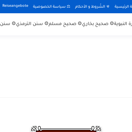
Reiseangebote
الرئيسية
☣ الشّروط و الأحكام
⚖ سياسة الخصوصية
 النبوية
⚙ صحيح بخاري
⚙ صحيح مسلم
⚙ سنن الترمذي
⚙ سنن ا