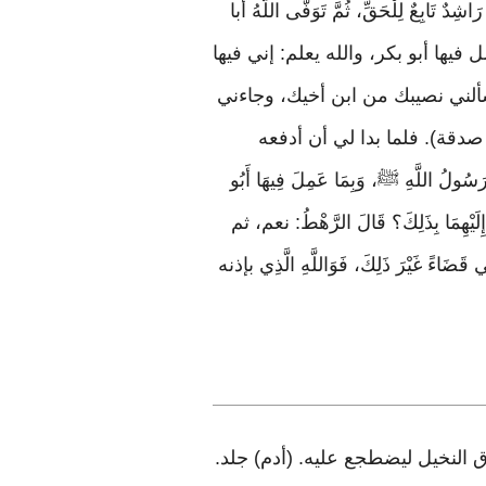
ابِعٌ لِلْحَقِّ، ثُمَّ تَوَفَّى اللَّهُ أبا
مل فيها أبو بكر، والله يعلم: إني فيها
سألني نصيبك من ابن أخيك، وجاءني
 صدقة). فلما بدا لي أن أدفعه
سُولُ اللَّهِ ﷺ، وَبِمَا عَمِلَ فِيهَا أَبُو
ِمَا بِذَلِكَ؟ قَالَ الرَّهْطُ: نعم، ثم
َيْرَ ذَلِكَ، فَوَاللَّهِ الَّذِي بإذنه
ق النخيل ليضطجع عليه. (أدم) جلد.