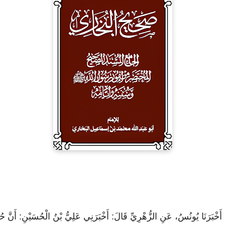
للَّهِ: أَخْبَرَنَا يُونُسُ، عَنِ الزُّهْرِيِّ قَالَ: أَخْبَرَنِي عَلِيُّ بْنُ الْحُسَيْنِ: أ