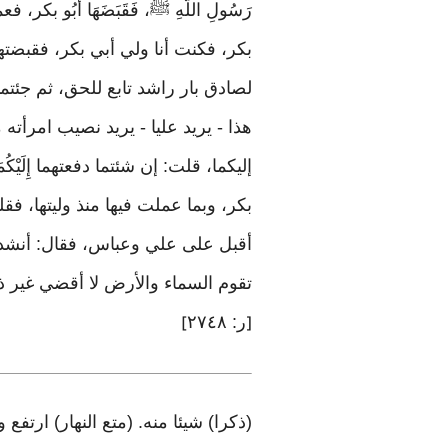
رَسُولِ اللَّهِ ﷺ، فَقَبَضَهَا أَبُو بكر، فعمل 
بكر، فكنت أنا ولي أبي بكر، فقبضتها سنت
لصادق بار راشد تابع للحق، ثم جئتم
هذا - يريد عليا - يريد نصيب امرأته
إليكما، قلت: إن شئتما دفعتهما إِلَيْكُمَا، عَلَى
بكر، وبما عملت فيها منذ وليتها، فقلتما: ادف
أقبل على علي وعباس، فقال: أنشدكما بالله، 
تقوم السماء والأرض لا أقضي غير ذل
ر: ٢٧٤٨
]
[
(ذكرا) شيئا منه. (متع النهار) ارت