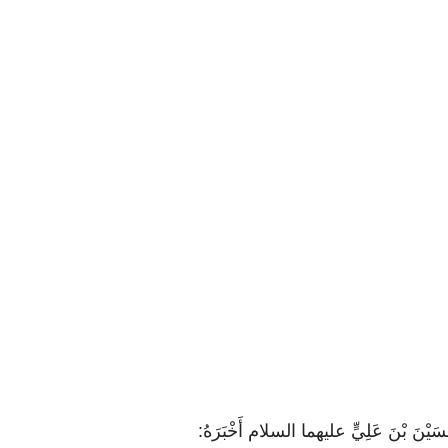
َنَّ حُسَيْنَ بْنَ عَلِيٍّ عليهما السلام أَخْبَرَهُ: