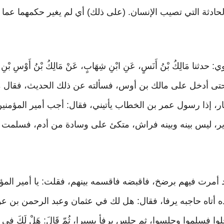
هي الحادثة التي تصيب الإنسان. (على ذلك) أي لم يغير حكمهما ع
مَالِكُ بْنُ أَنَسٍ، عَنِ ابْنِ شِهَابٍ، عَنْ مَالِكُ بْنُ أَوْسِ بْنِ الْ
حتى أدخل على مالك بن أوس، فسألته عن ذلك الحديث، فقال م
نهار، إذا رسول عمر بن الخطاب يأتيني، فقال: أجب أمير المؤم
، ليس بينه وبينه فراش، متكئ على وسادة من أدم، فسلمت عل
 أمرت فيهم برضخ، فاقبضه فاقسمه بينهم، فقلت: يا أمير المؤ
عنده أتاه حاجبه يرفا، فقال: هل لك في عثمان وعبد الرحمن بن
فسلموا وجلسوا، ثم جلس يرفأ يسيرا، ثُمّ قَالَ: هَلْ لَكَ فِي عَلِ