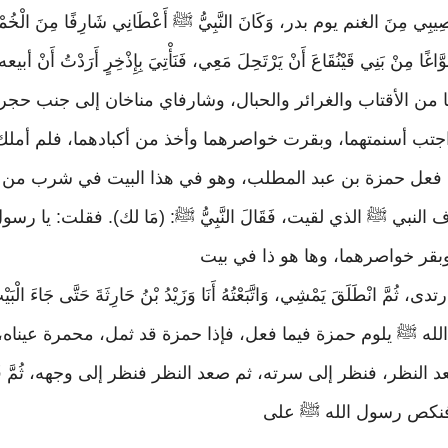
ي مِنَ الغنم يوم بدر، وَكَانَ النَّبِيُّ ﷺ أَعْطَانِي شَارِفًا مِنَ الْخُمْسِ، فَل
وَّاغًا مِنْ بَنِي قَيْنُقَاعَ أَنْ يَرْتَحِلَ مَعِي، فَنَأْتِيَ بِإِذْخِرٍ أَرَدْ
ا من الأقتاب والغرائر والحبال، وشارفاي مناخان إلى جنب ح
تب أسنمتهما، وبقرت خواصرهما وأخذ من أكبادهما، فلم أملك
: فعل حمزة بن عبد المطلب، وهو في هذا البيت في شرب من 
لنبي ﷺ الذي لقيت، فَقَالَ النَّبِيُّ ﷺ: (مَا لك). فقلت: يا رسو
بقر خواصرهما، وها هو ذا في بيت
 ثُمَّ انْطَلَقَ يَمْشِي، وَاتَّبَعْتُهُ أَنَا وَزَيْدُ بْنُ حَارِثَةَ حَتَّى جَاءَ ال
ه ﷺ يلوم حمزة فيما فعل، فإذا حمزة قد ثمل، محمرة عيناه
ر، فنظر إلى سرته، ثم صعد النظر فنظر إلى وجهه، ثُمَّ قَالَ حَمْزَةُ: 
مل، فنكص رسول الله ﷺ على