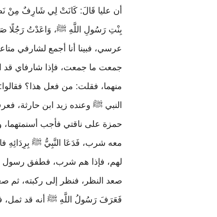
أن عليا قَالَ: كَانَتْ لِي شَارِفٌ مِنْ نَصِيبِ
بِنْتِ رَسُولِ اللَّهِ ﷺ، وَاعَدْتُ رَجُلًا صَ
عرسي، فبينا أنا أجمع لشارفي متاع
جمعت ما جمعت، فإذا شارفاي قد اج
منهما، فقلت: من فعل هذا؟ فقالوا
النبي ﷺ وعنده زيد ابن حارثة، فعرف ا
حمزة على ناقتي فأجب أسنمتهما، و
معه شرب، فَدَعَا النَّبِيُّ ﷺ بِرِدَائِهِ فارتدى،
لهم، فإذا هم شرب، فطفق رسول الل
صعد النظر، فنظر إلى ركبته، ثم صعد النظ
فَعَرَفَ رَسُولُ اللَّهِ ﷺ أنه قد ث