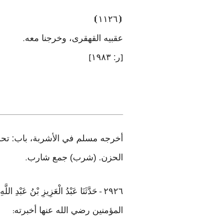
⦘
١١٢٦
⦗
عقبيه القهقرى، وخرجنا معه
.
ر: ١٩٨٣
]
[
الحزن. (شرب) جمع شارب
.
٢٩٢٦
حَدَّثَنَا عَبْدُ الْعَزِيزِ بْنُ عَبْ
-
المؤمنين رضي الله عنها أخبرته
: