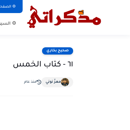
⚙ الصفحة 
⚙ السيرة
صحيح بخاري
٦١ - كتاب الخمس
معزّ نوني
منذ عام