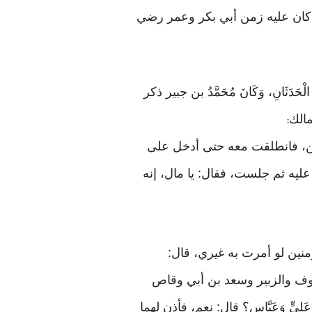
ما كان عليه زمن أبي بكر وعمر رضي
حَدَثَانِ، وَكَانَ مُحَمَّدُ بن جبير ذكر
الك
:
نين، فانطلقت معه حتى أدخل على
يه ثم جلست، فقال: يا مال، إنه
منين لو أمرت به غيري، قال:
 عوف والزبير وسعد بن أبي وقاص
يٍّ وَعَبَّاسٍ؟ قال: نعم، فأذن لهما