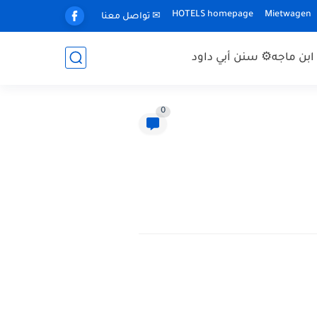
HOTELS homepage
Mietwagen
✉ تواصل معنا
بن ماجه
⚙ سنن أبي داود
0