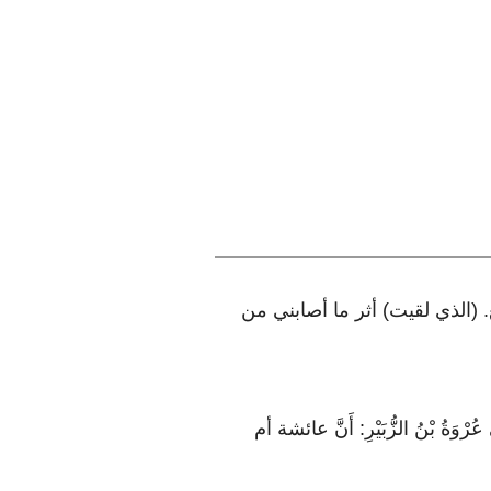
افتعل من الجب وهو القطع. (الذي لقيت) أثر ما أصابني من
ُرْوَةُ بْنُ الزُّبَيْرِ: أَنَّ عائشة أم