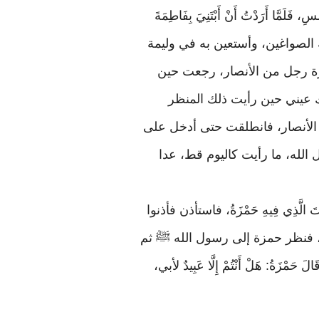
َمَّا أَرَدْتُ أَنْ أَبْتَنِيَ بِفَاطِمَةَ
تُ أَنْ أبيعه الصواغين، وأستعين به في وليمة
جرة رجل من الأنصار، رجعت حين
 عيني حين رأيت ذلك المنظر
الأنصار، فانطلقت حتى أدخل على
ل الله، ما رأيت كاليوم قط، عدا
ْبَيْتَ الَّذِي فِيهِ حَمْزَةُ، فاستأذن فأذنوا
، فنظر حمزة إلى رسول الله ﷺ ثم
هَلْ أَنْتُمْ إِلَّا عَبِيدٌ لأبي،