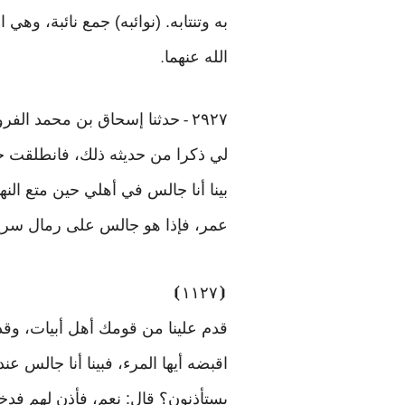
به وتنتابه. (نوائبه) جمع نائبة، و
الله عنهما
.
٢٩٢٧
حدثنا إسحاق بن محمد الفروي: حدثنا 
-
لي ذكرا من حديثه ذلك، فانطلقت 
بينا أنا جالس في أهلي حين متع ال
عمر، فإذا هو جالس على رمال سرير
⦘
١١٢٧
⦗
قدم علينا من قومك أهل أبيات، وقد
اقبضه أيها المرء، فبينا أنا جالس 
يستأذنون؟ قال: نعم، فأذن لهم فدخلوا 