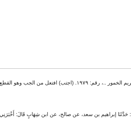
أخرجه مسلم في الأشربة، باب: تحريم الخمور ..، رقم: ١٩٧٩. (اجتب) 
دِ اللَّهِ: حَدَّثَنَا إبراهيم بن سعد، عن صالح، عن ابن شِهَابٍ قَالَ: أَخْبَرَنِي ع