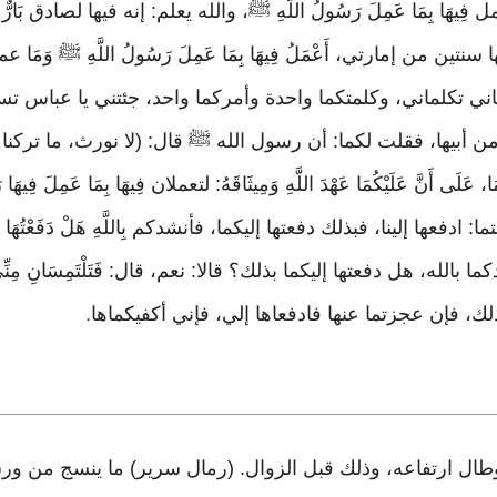
فِيهَا بِمَا عَمِلَ رَسُولُ اللَّهِ ﷺ، والله يعلم: إنه فيها لصادق بَارٌّ رَاشِدٌ تَ
ين من إمارتي، أَعْمَلُ فِيهَا بِمَا عَمِلَ رَسُولُ اللَّهِ ﷺ وَمَا ع
اني تكلماني، وكلمتكما واحدة وأمركما واحد، جئتني يا عباس ت
 من أبيها، فقلت لكما: أن رسول الله ﷺ قال: (لا نورث، ما تركنا
 أَنَّ عَلَيْكُمَا عَهْدَ اللَّهِ وَمِيثَاقَهُ: لتعملان فِيهَا بِمَا عَمِلَ فِيهَا رَ
عها إلينا، فبذلك دفعتها إليكما، فأنشدكم بِاللَّهِ هَلْ دَفَعْتُهَا إِلَيْه
هل دفعتها إليكما بذلك؟ قالا: نعم، قال: فَتَلْتَمِسَانِ مِنِّي قَضَاءً غ
ك، فإن عجزتما عنها فادفعاها إلي، فإني أكفيكماها
.
فع وطال ارتفاعه، وذلك قبل الزوال. (رمال سرير) ما ينسج من ور