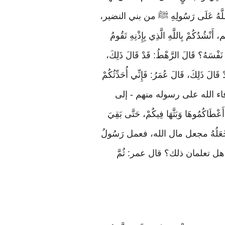
للَّهُ عَلَى رَسُولِهِ ﷺ من بني النضير،
كُمْ بِاللَّهِ الَّذِي بِإِذْنِهِ تَقُومُ
سَهُ؟ قَالَ الرَّهْطُ: قَدْ قَالَ ذَلِكَ،
، قَالَ عُمَرُ: فَإِنِّي أُحَدِّثُكُمْ
: ﴿وما أفاء الله على رسوله منهم - إلى
اكُمُوهَا وَبَثَّهَا فِيكُمْ، حَتَّى بَقِيَ
بَقِيَ فَيَجْعَلُهُ مجعل مال الله، فعمل رَسُولُ
 بالله هل تعلمان ذلك؟ قال عمر: ثُمَّ