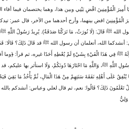
أَمِيرَ الْمُؤْمِنِينَ اقْضِ بَيْنِي وبين هذا، وهما يختصمان فيما أفاء ا
 أَمِيرَ الْمُؤْمِنِينَ اقض بينهما، وأرح أحدهما من الآخر، قال عمر: تيدكم، أَنْشُدُ
ه ﷺ قَالَ: (لَا نُورَثُ، مَا تَرَكْنَا صَدَقَةٌ). يُرِيدُ رَسُولُ اللَّهِ ﷺ نَفْ
لله، أتعلمان أن رسول الله ﷺ قد قَالَ ذَلِكَ؟ قَالَا: قَدْ قَالَ ذَلِكَ
 رَسُولَهُ ﷺ فِي هَذَا الْفَيْءِ بِشَيْءٍ لَمْ يُعْطِهِ أَحَدًا غيره، ثم قرأ
لِ اللَّهِ ﷺ، وَاللَّهِ مَا احْتَازَهَا دُونَكُمْ، وَلَا استأثر بها عليكم، قد أَعْطَ
 يُنْفِقُ عَلَى أَهْلِهِ نَفَقَةَ سَنَتِهِمْ مِنْ هَذَا الْمَالِ، ثُمَّ يَأْخُذُ مَا 
بِاللَّهِ هَلْ تَعْلَمُونَ ذَلِكَ؟ قَالُوا: نعم، ثم قال لعلي وعباس: أنشدكم
وَلِيُّ