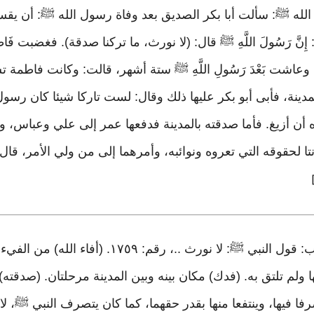
له ﷺ: سألت أبا بكر الصديق بعد وفاة رسول الله ﷺ: أن يقسم لها مير
: إِنَّ رَسُولَ اللَّهِ ﷺ قال: (لا نورث، ما تركنا صدقة). فغضبت فَاطِم
شت بَعْدَ رَسُولِ اللَّهِ ﷺ ستة أشهر، قالت: وكانت فاطمة تسأل 
مدينة، فأبى أبو بكر عليها ذلك وقال: لست تاركا شيئا كان رسو
ن أزيغ. فأما صدقته بالمدينة فدفعها عمر إلى علي وعباس، و
 لحقوقه التي تعروه ونوائبه، وأمرهما إلى من ولي الأمر، قال:
أخرجه مسلم في الجهاد والسير، باب: قول النبي ﷺ: 
 ولم تلتق به. (فدك) مكان بينه وبين المدينة مرحلتان. (صدقته
رفا فيها، وينتفعا منها بقدر حقهما، كما كان يتصرف النبي ﷺ، لا 