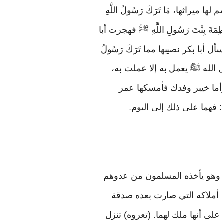
اثها، مَا تَرَكَ رَسُولُ اللَّهِ
َةَ بِنْتَ رَسُولِ اللَّهِ ﷺ فهجرت أبا
أبا بكر نصيبها مما تَرَكَ رَسُولُ
ل الله ﷺ يعمل به إلا عملت به،
أما خيبر وفدك فأمسكها عمر
 فهما على ذلك إلى اليوم
.
لا نورث ..، رقم: ١٧٥٩. (أفاء الله) من الفيء وهو يأخذه المسلمون من عدوهم
) أملاكه التي صارت بعده صدقة
على أنها ملك لهما. (تعروه) تنزل