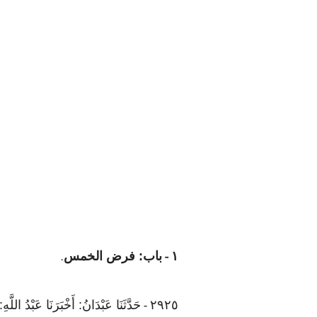
١
باب: فرض الخمس
.
-
٢٩٢٥
حَدَّثَنَا عَبْدَانُ: أَخْبَرَنَا عَبْدُ ا
-