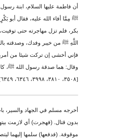
أن فاطمة عليها السلام، ابنة رسول ال
ﷺ مِمَّا أفاء الله عليه، فقال أبو بَكْرٍ
بكر، فلم تزل مهاجرته حتى توفيت، وعا
اللَّهِ ﷺ من خيبر وفدك، وصدقته بال
فإني أخشى إن تركت شيئا من أمره أ
وقال: هما صدقة رسول الله ﷺ، كانتا
٣٥٠٨، ٣٨١٠، ٣٩٩٨، ٦٣٤٦، ٦٣٤٩
]
[
بدون قتال. (فهجرت) أي لازمت بيتها
موقوفة. (فدفعها) سلمها إليهما ليتص