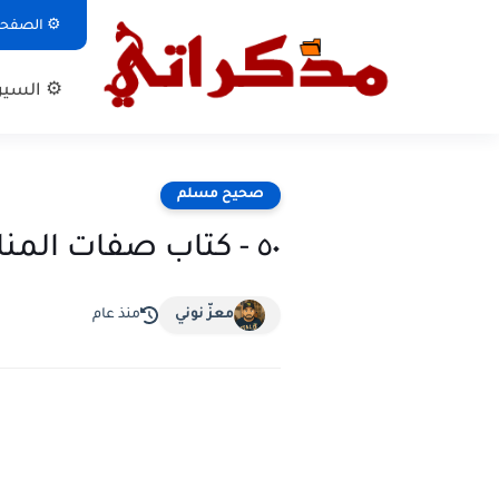
⚙ الصفحة 
⚙ السيرة
صحيح مسلم
٥٠ - كتاب صفات المنافقين وأحكامهم
معزّ نوني
منذ عام