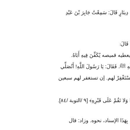
دِينَارٍ قَالَ: سَمِعْتُ جَابِرَ بْنَ عَبْدِ
:
 أَنْ يعطيه قميصه يُكَفِّنَ فِيهِ أَبَاهُ.
لَّهِ ﷺ. فَقَالَ: يَا رَسُولَ اللَّهِ! أَتُصَلِّي
ْ أَوْ لَا تَسْتَغْفِرْ لهم. إن تستغفر لهم سبعين
ُمْ عَلَى قَبْرِهِ﴾ [٩ /التوبة /٨٤]
.
ْدِ اللَّهِ، بِهَذَا الإسناد، نحوه. وزاد: قال