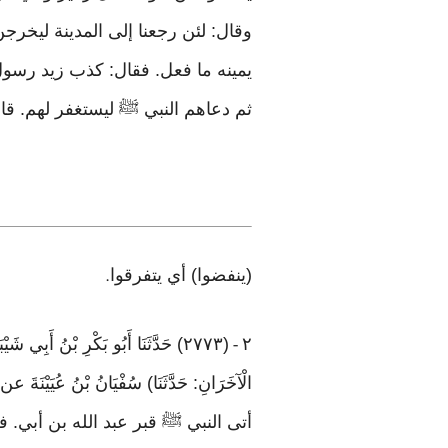
وقال: لئن رجعنا إلى المدينة ليخرجن ال
يمينه ما فعل. فقال: كذب زيد رسول
ثم دعاهم النبي ﷺ ليستغفر لهم. قا
(ينفضوا) أي يتفرقوا
.
٢
(٢٧٧٣) حَدَّثَنَا أَبُو بَكْرِ ب
-
الْآخَرَانِ: حَدَّثَنَا) سُفْيَانُ بْنُ عُيَ
أتى النبي ﷺ قبر عبد الله بن أبي.