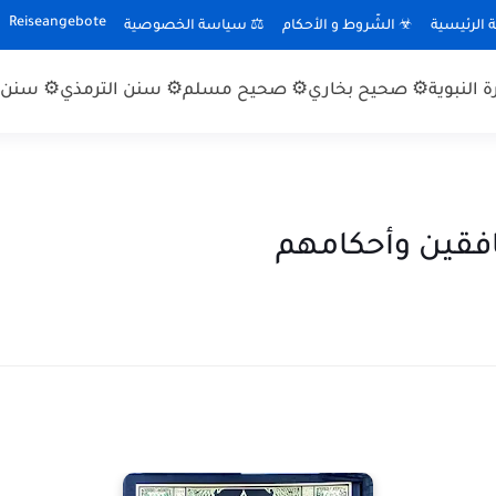
Reiseangebote
الرئيسية
☣ الشّروط و الأحكام
⚖ سياسة الخصوصية
 النبوية
⚙ صحيح بخاري
⚙ صحيح مسلم
⚙ سنن الترمذي
⚙ سنن ا