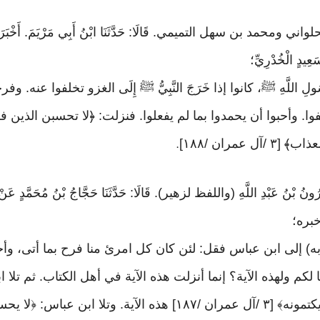
 ومحمد بن سهل التميمي. قَالَا: حَدَّثَنَا ابْنُ أَبِي مَرْيَمَ. أَخْبَرَنَا مُحَم
عِيدٍ الْخُدْرِيِّ؛
ُولِ اللَّهِ ﷺ، كانوا إذا خَرَجَ النَّبِيُّ ﷺ إِلَى الغزو تخلفوا ع
وا. وأحبوا أن يحمدوا بما لم يفعلوا. فنزلت: ﴿لا تحسبن الذين فر
عمران /١٨٨]
.
َهَارُونُ بْنُ عَبْدِ اللَّهِ (واللفظ لزهير). قَالَا: حَدَّثَنَا حَجَّاجُ بْنُ مُحَمّ
 أخبره؛
ابه) إلى ابن عباس فقل: لئن كان كل امرئ منا فرح بما أتى، وأ
كم ولهذه الآية؟ إنما أنزلت هذه الآية في أهل الكتاب. ثم تلا ا
الذين أوتوا الكتاب لتبيننه للناس ولا يكتمونه﴾ [٣ /آل عمران /١٨٧] ه