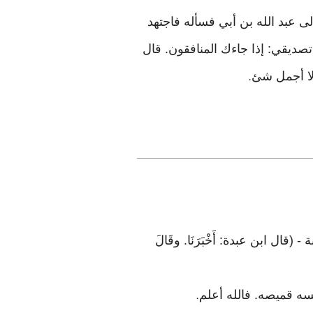
ل إلى عبد الله بن أبي فسأله فاجتهد
صديقي: إذا جاءك المنافقون. قال
لا أجمل شئ
.
بة - (قال ابن عبدة: أَخْبَرَنَا. وقَالَ
سه قميصه. فالله أعلم
.