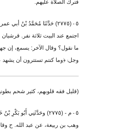
فترك الصلاة عليهم
.
٥
(٢٧٧٥) حَدَّثَنَا مُحَمَّدُ بْنُ أبي عمر المكي. حدثنا سفيان عن منصور، عن مجاهد، عن أبي معمر، عن ابن مسعود قال
-
اجتمع عند البيت ثلاثة نفر. قرشيان
ما نقول؟ وقال الآخر: يسمع، إن جهرنا
وجل
﴿وما كنتم تستترون أن يشهد عليكم سمع
:
(قليل فقه قلوبهم، كثير شحم بطون
٥
م - (٢٧٧٥) وحَدَّثَنِي أَبُو بَك
-
وهب بن ربيعة، عن عبد الله. ح وقال: حدث