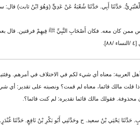
نُ مُعَاذٍ الْعَنْبَرِيُّ. حَدَّثَنَا أَبِي. حَدَّثَنَا شُعْبَةُ عَنْ عَدِيٍّ (وَهُوَ اب
اس ممن كان معه. فكان أَصْحَابِ النَّبِيِّ ﷺ فِيهِمْ فرقتين. قال 
٨]
.
 أهل العربية: معناه أي شيء لكم في الاختلاف في أمرهم. وفئت
إذا قلت مالك قائما، معناه لم قمت؟ ونصبته على تقدير: أي ش
 محذوفة. فقولك مالك قائما تقديره: لم كنت قائما؟
.
ُ حَرْبٍ. حَدَّثَنَا يَحْيَي بْنُ سعيد. ح وحَدَّثَنِي أَبُو بَكْرِ بْنُ نَافِعٍ. حَدَّثَنَا غُنْدَرٍ