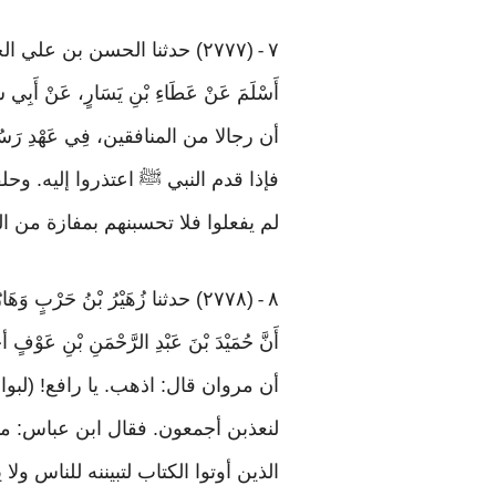
٧
(٢٧٧٧) حدثنا الحسن بن علي الحلواني
-
أَسْلَمَ عَنْ عَطَاءِ بْنِ يَسَارٍ، عَنْ أَبِي سَ
أن رجالا من المنافقين، فِي عَهْدِ رَس
فإذا قدم النبي ﷺ اعتذروا إليه. وحلف
لم يفعلوا فلا تحسبنهم بمفازة من العذاب﴾ [٣ /آل 
٨
(٢٧٧٨) حدثنا زُهَيْرُ بْنُ حَرْبٍ و
-
أَنَّ حُمَيْدَ بْنَ عَبْدِ الرَّحْمَنِ بْنِ عَوْفٍ
أن مروان قال: اذهب. يا رافع! (لبو
لنعذبن أجمعون. فقال ابن عباس: ما ل