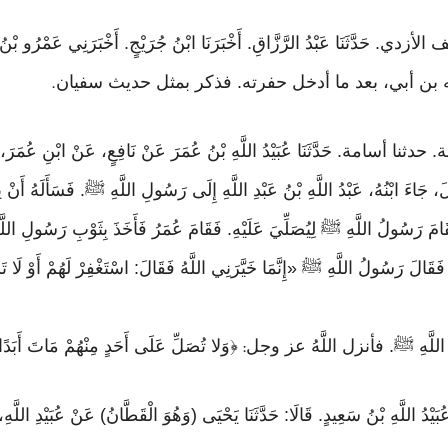
أزدي. حَدَّثَنَا عَبْدُ الرَّزَّاقِ. أَخْبَرَنَا ابْنُ جُرَيْجٍ. أَخْبَرَنِي عَمْرُو بْنُ 
د الله بن أبي، بعد ما أدخل حفرته. فذكر بمثل حديث سفيان
.
َلُولَ، جَاءَ ابْنُهُ، عَبْدُ اللَّهِ بْنُ عَبْدِ اللَّهِ إِلَى رَسُولِ اللَّهِ ﷺ. فَسَأَلَهُ
 فَقَامَ رَسُولُ اللَّهِ ﷺ لِيُصَلِّيَ عَلَيْهِ. فَقَامَ عُمَرُ فَأَخَذَ بِثَوْبِ رَسُولِ ال
َيْهِ؟ فَقَالَ رَسُولُ اللَّهِ ﷺ «إِنَّمَا خَيَّرَنِي اللَّهُ فَقَالَ: اسْتَغْفِرْ لَهُم
ُولُ اللَّهِ ﷺ. فأنزل اللَّهُ عز وجل
﴿وَلا تُصَلِّ عَلَى أَحَدٍ مِنْهُمْ مَاتَ أَبَدًا وَلا تَق
:
نَّى وَعُبَيْدُ اللَّهِ بْنُ سَعِيدٍ. قَالَا: حَدَّثَنَا يَحْيَى (وَهُوَ الْقَطَّانُ) عَنْ عُبَي