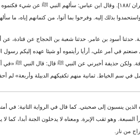
أن يحمدوا بما لم يفعلوا﴾ [٣ /آل عمران /١٨٨]. وقال ابن عباس: سألهم النبي ﷺ ع
استحمدوا بذلك إليه. وفرحوا بما أتوا، من كتمانهم إياه، ما سأله
نعتم في أمر علي، أرأيا رأيتموه أو شيئا عهده إليكم رسول الله ﷺ
 كافة. ولكن حذيفة أخبرني عن النبي ﷺ قال: قال النبي ﷺ «في أ
جمل في سم الخياط. ثمانية منهم تكفيكهم الدبيلة وأربعة» لم أ
 الذين ينسبون إلى صحبتي. كما قال في الرواية الثانية: في أم
السبعة. وهو ثقب الإبرة. ومعناه لا يدخلون الجنة أبدا، كما لا 
اج من نار
.