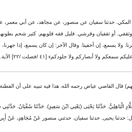
 وثقفي. أو ثقفيان وقرشي. قليل فقه قلوبهم. كثير شحم بطونه
. ولا يسمع، إن أخفينا. وقال الآخر: إن كان يسمع، إذا جهرنا، ف
كم ولا أبصاركم ولا جلودكم﴾ [٤١ /فصلت /٢٢] الآية
.
هم) قال القاضي عياض رحمه الله
هذا فيه تنبيه على أن الفطن
:
ْرِ بْنُ خَلَّادٍ الْبَاهِلِيُّ. حَدَّثَنَا يَحْيَى (يَعْنِي ابْنَ سَعِيدٍ). حَدَّثَنَا سُف
نا يحيى. حدثنا سفيان. حدثني منصور عَنْ مُجَاهِدٍ، عَنْ أَبِي مَعْم