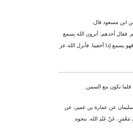
:
م. فقال أحدهم: أترون الله يسمع
هو يسمع إذا أخفينا. فأنزل الله عز
ة قلما تكون مع السمن
.
ْيَانُ. حَدَّثَنِي سليمان عن عمارة بن عمير، عن
َرٍ، عَنْ عَبْدِ الله. بنحوه
.