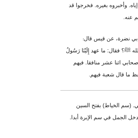
ن شيء فكتموه إياه. وأخبروه بغيره. فخرجوا قد
م عنه
.
:
؟ فقال: ما عهد إِلَيْنَا رَسُولُ
صحابي اثنا عشر منافقا. فيهم
حفظ ما قال شعبة فيهم
.
تي. (سم الخياط) بفتح السين
يدخل الجمل في سم الإبرة أبدا.