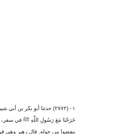
١
(٢٧٧٢) حدثنا أبو بكر بن أبي شيبة. حدثنا الحسن بن موسى. حدثنا زهير بن معاوية. حدثنا أبو إسحاق؛ أنه سمع زيد بن أرقم يَقُولُ
-
خَرَجْنَا مَعَ رَسُولِ اللَّهِ ﷺ في
ينفضوا من حوله. قال زهير وهي ق