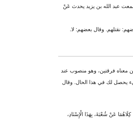
ْنُ ثابت) قال: سمعت عبد الله بن يزيد يحدث عَنْ
بعضهم: نقتلهم. وقال بعضهم: لا.
ين معناه فرقتين، وهو منصوب عند
يء يحصل لك في هذا الحال. وقال
. كِلَاهُمَا عَنْ شُعْبَةَ، بِهَذَا الْإِسْنَادِ،