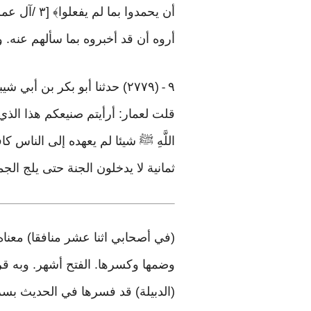
أروه أن قد أخبروه بما سألهم عنه. و
٩
(٢٧٧٩) حدثنا أبو بكر بن أبي شيبة. حدثنا أسود بن عامر. حدثنا شعبة بن الحجاج عن قتادة، عن أبي نضرة، عن قيس قال
-
قلت لعمار: أرأيتم صنيعكم هذا الذي ص
اللَّهِ ﷺ شيئا لم يعهده إلى الناس
ثمانية لا يدخلون الجنة حتى يلج ال
(في أصحابي اثنا عشر منافقا) معناه
وضمها وكسرها. الفتح أشهر. وبه قرأ 
(الدبيلة) قد فسرها في الحديث بسر