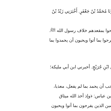
َّدُ بْنُ جَعْفَرٍ. أَخْبَرَنِي زَيْدُ بْنُ
نه. وفرحوا بمقعدهم خلاف رسول الله ﷺ.
حوا بما أتوا ويحبون أن يحمدوا بما
َدٍ عَنْ ابْنِ جُرَيْجٍ. أخبرني ابن أبي مليكة؛
حب أن يحمد بما لم يفعل، معذبا،
بن عباس: ﴿وإذ أخذ الله ميثاق
ذه الآية. وتلا ابن عباس: ﴿لا يحسبن الذين يفرحون بما أتوا ويحبون