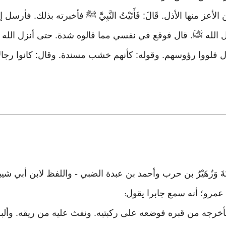
أعز منها الأذل. قَالَ: فَأَتَيْتُ النَّبِيَّ ﷺ فأخبرته بذلك. فأرس
 الله ﷺ. قال فوقع في نفسي مما قالوه شدة. حتى أنزل الله ت
ل فلووا رؤوسهم. وقوله: كأنهم خشب مسندة. وقال: كانوا رجا
ْنُ أَبِي شَيْبَةَ وَزُهَيْرُ بن حرب وأحمد بن عبدة الضبي - واللفظ لابن أبي شي
يْنَةَ عن عمرو؛ أنه سمع جابرا يقول
:
 فأخرجه من قبره فوضعه على ركبتيه. ونفث عليه من ريقه. وألب