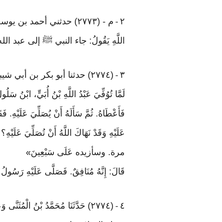
٢
م - (٢٧٧٣) حدثني أحمد بن يوسف ال
-
اللَّهِ يَقُولُ: جاء النبي ﷺ إلى عب
٣
(٢٧٧٤) حدثنا أبو بكر بن أبي شيبة. حدثنا أسامة. حَدَّثَنَا عُبَيْدُ اللَّهِ بْنُ عُمَرَ عَنْ نَافِعٍ، عَنْ ابْنِ عُمَرَ، قَالَ
-
لَمَّا تُوُفِّيَ عَبْدُ اللَّهِ بْنُ أُبَيٍّ، ابْنُ س
فَأَعْطَاهُ. ثُمَّ سَأَلَهُ أَنْ يُصَلِّيَ عَلَيْهِ.
عَلَيْهِ وَقَدْ نَهَاكَ اللَّهُ أَنْ تُصَلِّيَ عَل
مرة. وسأزيده عَلَى سَبْعِينَ
»
قَالَ: إِنَّهُ مُنَافِقٌ. فَصَلَّى عَلَيْهِ رَس
٤
(٢٧٧٤) حَدَّثَنَا مُحَمَّدُ بْنُ الْمُثَ
-