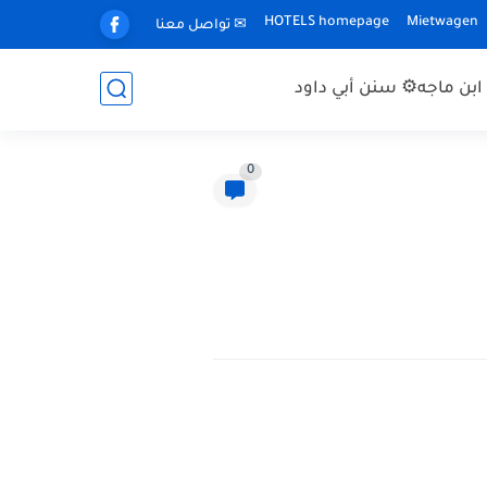
HOTELS homepage
Mietwagen
✉ تواصل معنا
بن ماجه
⚙ سنن أبي داود
0