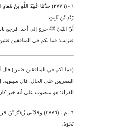
٦
(٢٧٧٦) حَدَّثَنَا عُبَيْدُ اللَّهِ بْ
-
زَيْدِ بْنِ ثَابِتٍ؛
أَنّ النَّبِيَّ ﷺ خرج إلى أحد. فرجع ن
فنزلت: فما لكم في المنافقين فئتين [٤ /النساء /٨
(فما لكم في المنافقين فئتين) قال
البصريين على الحال. قال سيبويه. 
الفراء: هو منصوب على أنه خبر كان
٦
م - (٢٧٧٦) وحَدَّثَنِي زُهَيْرُ بْن
-
نَحْوَهُ
.