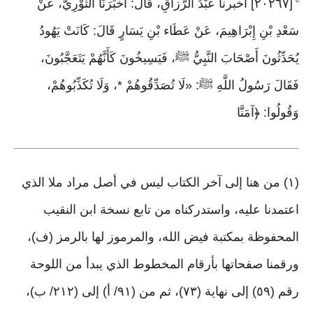
[٢٠٢٦٧] أخبرنا عَبْدُ الرَّزاقِ، قَالَ: أَخْبَرَنَا الثَّوْرِيُّ، عَنْ
°
سَعْدِ بْنِ إِبْرَاهِيمَ، عَنْ عَطَاء بْنِ يَسَارٍ قَالَ: كَانَتْ يَهُودُ
يُحَدِّثُونَ أَصْحَابَ النَّبِيُّ ﷺ، فَيَسِيخُونَ كَأَنَّهُمْ يَتَعَجَّبُونَ،
فَقَالَ رَسُولُ اللَّهِ ﷺ: «لَا تُصَدِّقُوهُمْ *، وَلَا تُكَذِّبُوهُمْ،
وَقُولُوا: ﴿آمَنَّا
(١) من هنا إلى آخر الكتاب ليس في أصل مراد ملا الذي
اعتمدنا عليه، واستدركناه من تابع نسخة ابن النقيب
المحفوظة بمكتبة فيض الله، والمرموز لها بالرمز (ف)،
ورقمنا صفحاتها بأرقام المخطوط الذي يبدأ من اللوحة
رقم (٥٩) إلى نهاية (٧٣)، ثم من (٩١/ أ) إلى (٢١٢/ ب)،