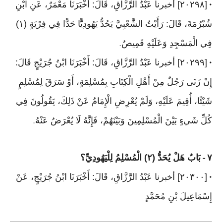
[٢٠٢٩٨] أخبرنا عَبْدُ الرَّزَّاقِ، قَالَ: أخْبَرَنَا مَعْمَرٌ، عَنِ ابْنِ
•
شُبْرُمَةَ، قَالَ: رَأَيْتُ الشَّعْبِيَّ يَحُدُّ يَهُودِيًّا حَدًّا فِي فِرْيَةٍ (١)
فِي الْمَسْجِدِ وَعَلَيْهِ قَمِيصٌ
.
[٢٠٢٩٩] أخبرنا عَبْدُ الرَّزَّاقِ، قَالَ: أَخْبَرَنَا ابْنُ جُرَيْجٍ قَالَ:
•
إِنْ زَنَى رَجُلٌ مِنْ أَهْلِ الْكِتَابِ بِمُسْلِمَةٍ، أَوْ سَرَقَ لِمُسْلِمٍ
شَيْئًا، أُقِيمَ عَلَيْهِ، وَلَمْ يُعْرِضِ الْإِمَامُ عَنْ ذَلِكَ، يَقُولُونَ فِي
كُلِّ شَيءٍ بَيْنَ الْمُسْلِمِينَ وَبَيْنَهُمْ، فَإِنَّهُ لَا يُعْرَضُ عَنْهُ
.
٧
بَابٌ هَلْ يُحَدُّ (٢) الْمُسْلِمُ لِلْيَهُودِيِّ؟
-
[٢٠٣٠٠] أخبرنا عَبْدُ الرَّزَّاقِ، قَالَ: أَخْبَرَنَا ابْنُ جُرَيْجٍ، عَنْ
•
إِسْمَاعِيلَ بْنِ مُحَمَّدٍ