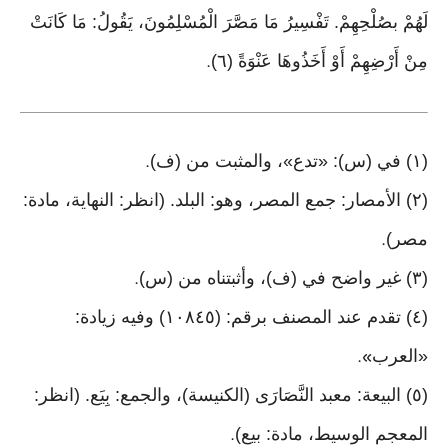
لَهُمْ بصُلْحِهِمْ. تَفْسِيرُ مَا مَصَّرَ الْمُسْلِمُونَ، يَقُولُ: مَا كَانَتْ
مِنْ أَرْضِهِمْ أَوْ أَخَذُوهَا عَنْوَةً (٦)
.
(١) في (س): «تدع»، والمثبت من (ف)
.
(٢) الأمصار: جمع المصر، وهو: البلد. (انظر: النهاية، مادة:
مصر)
.
(٣) غير واضح في (ف)، وأثبتناه من (س)
.
(٤) تقدم عند المصنف برقم: (١٠٨٤٥) وفيه زيادة:
«العرب
».
(٥) البيعة: معبد النَّصَارَى (الكنيسة)، والجمع: بِيَع. (انظر:
المعجم الوسيط، مادة: بيع)
.