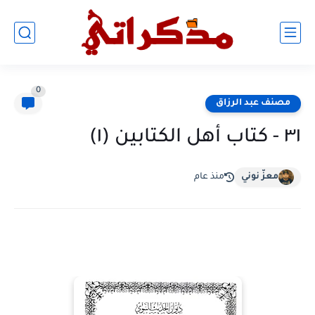
0
مصنف عبد الرزاق
٣١ - كتاب أهل الكتابين (١)
معزّ نوني
منذ عام