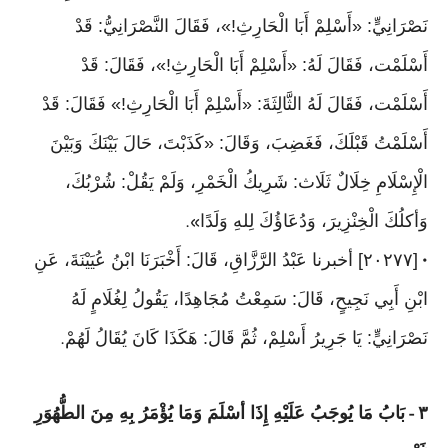
نَصْرَانِيٍّ: «أَسْلِمْ أَبَا الْحَارِثِ!»، فَقَالَ النَّصْرَانِيُّ: قَدْ
أَسْلَمْت، فَقَالَ لَهُ: «أَسْلِمْ أَبَا الْحَارِثِ!»، فَقَالَ: قَدْ
أَسْلَمْت، فَقَالَ لَهُ الثَّالِثَةَ: «أَسْلِمْ أَبَا الْحَارِثِ!» فَقَالَ: قَدْ
أَسْلَمْتُ قَبْلَكَ، فَغَضِبَ، وَقَالَ: «كَذَبْتَ، حَالَ بَيْنَكَ وَبَيْنَ
الْإِسْلَامِ خِلَالٌ ثَلَاث: شَرِيكُ الْخَمْرِ، وَلَمْ يَقُلْ: شُرْبُكَ،
وَأكلُكَ الْخِنْزِيرَ، وَدُعَاؤُكَ لِلهِ وَلَدًا
».
[٢٠٢٧٧] أخبرنا عَبْدُ الرَّزَّاقِ، قَالَ: أَخْبَرَنَا ابْنُ عُيَيْنَةَ، عَنِ
•
ابْنِ أَبِي نَجِيحٍ، قَالَ: سَمِعْتُ مُجَاهِدًا، يَقُولُ لِغُلَامٍ لَهُ
نَصْرَانِيٍّ: يَا جَرِيرُ أَسْلِمْ، ثُمَّ قَالَ: هَكَذَا كَانَ يُقَالُ لَهُمْ
.
٣
بَابُ مَا يُوجَبُ عَلَيْهِ إِذَا أسْلَمَ وَمَا يُؤْمَرُ بِهِ مِنَ الطُّهُوَرِ
-