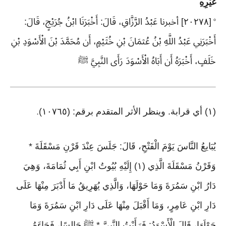
غَيْرِهِ
[٢٠٢٧٨] أخبرنا عَبْدُ الرَّزَّاقِ، قَالَ: أَخْبَرَنَا ابْنُ جُرَيْجٍ، قَالَ:
°
أَخْبَرَنِي عَبْدُ اللَّهِ بْنُ عُثمَانَ بْنِ خُثَيْمٍ، أَن مُحَمَّدَ بْنَ الْأَسْوَدِ بْنِ
خَلَفٍ، أَخْبَرَهُ أَن أَبَاهُ الْأَسْوَدَ رَأَى النَّبِيَّ ﷺ
(١) أي قرابة. وينظر الأثر المتقدم برقم: (١٠٧٦٥)
.
يُبَايعُ النَّاسَ يَوْمَ الْفَتْحِ، قَالَ: جَلَسَ عِنْدَ قَرْنِ مَسْقَلَةَ *
وَقَرْنُ مَسْقَلَةَ الَّذِي (١) إِلَيْهِ بُيُوتُ ابْنِ أَبِي ثُمَامَةَ، وَهِيَ
دَارُ ابْنِ سَمُرَةَ وَمَا حَوْلَهَا، وَالَّذِي يُهَرِيقُ مَا أَدْبَرَ مِنْهَا عَلَى
دَارِ ابْنِ عَامِرٍ، وَمَا أَقْبَلَ مِنْهَا عَلَى دَارِ ابْنِ سَمُرَةَ وَمَا
حَوْلَهَا، قَالَ الْأَسْوَدُ: فَرَأَيْتُ النَّبِيَّ * ﷺ جَالِسًا، فَجَاءَهُ