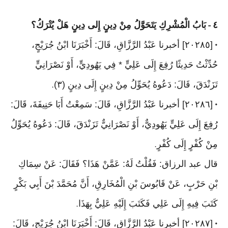
٤
بَابُ الْمُشْرِكِ يَتَحَوَّلُ مِنْ دِينٍ إِلى دِينٍ هَلْ يُتْرَكُ؟
-
[٢٠٢٨٥] أخبرنا عَبْدُ الرَّزَّاقِ، قَالَ: أَخْبَرَنَا ابْنُ جُرَيْجٍ،
•
حُدِّثْتُ حَدِيثًا رُفِعَ إِلَى عَلِيٍّ * فِي يَهُودِيٍّ، أَوْ نَصْرَانِيٍّ
تَزَنْدَقَ، قَالَ: دَعُوهُ يُحَوِّلُ مِنْ دِينٍ إِلَى دِينٍ (٣)
.
[٢٠٢٨٦] أخبرنا عَبْدُ الرَّزَّاقِ، قَالَ: سَمِعْتُ أَبَا حَنِيفَةَ، قَالَ:
•
رُفِعَ إِلَى عَلِيٍّ يَهُودِيٌّ، أَوْ نَصْرَانِيٌّ تَزَنْدَقَ، قَالَ: دَعُوهُ يُحَوِّلُ
مِنْ كُفْرٍ إِلَى كُفْرٍ
.
قال عبد الرزاق: فَقُلْتُ لَهُ: عَمَّنْ هَذَا؟ فَقَالَ: عَنْ سِمَاكِ
بْنِ حَرْبٍ، عَنْ قَابُوسَ بْنِ الْمُخَارِقِ، أَنَّ مُحَمَّدَ بْنَ أَبِي بَكْرٍ
كَتَبَ فِيهِ إِلَى عَلِي فَكَتَبَ إِلَيْهِ عَلِيٌّ بِهَذَا
.
[٢٠٢٨٧] أخبرنا عَبْدُ الرَّزَّاقِ، قَالَ: أَخْبَرَنَا ابْنُ جُرَيْجٍ، قَالَ:
•