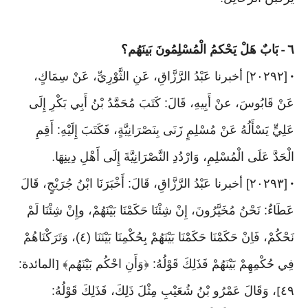
.
٦
بَابٌ هَلْ يَحْكمُ الْمُسْلِمُونَ بَينَهُم؟
-
[٢٠٢٩٢] أخبرنا عَبْدُ الرَّزَّاقِ، عَنِ الثَّوْرِيِّ، عَنْ سِمَاكٍ،
•
عَنْ قَابُوسَ، عنْ أَبِيهِ، قَالَ: كَتَبَ مُحَمَّدُ بْنُ أَبِي بَكْرِ إِلَى
عَلِيٍّ يَسْأَلُهُ عَنْ مُسْلِمٍ زَنَى بِنَصْرَانِيَّةٍ، فَكَتَبَ إِلَيْهِ: أَقِمِ
الْحَدَّ عَلَى الْمُسْلِمِ، وَارْدُدِ النَّصْرَانِيَّةَ إِلَى أَهْلِ دِينِهَا
.
[٢٠٢٩٣] أخبرنا عَبْدُ الرَّزَّاقِ، قَالَ: أَخْبَرَنَا ابْنُ جُرَيْجٍ، قَالَ
•
عَطَاءٌ: نَحْنُ مُخَيَّرُونَ، إِنْ شِئْنَا حَكَمْنَا بَيْنَهُمْ، وإِنْ شِئْنَا لَمْ
نَحْكُمْ، فَاِنْ حَكَمْنَا حَكَمْنَا بَيْنَهُمْ بِحُكْمِنَا بَيْنَنَا (٤)، وَتَرَكْنَاهُمْ
فِي حُكْمِهِمْ بَيْنَهُمْ فَذَلِكَ قَوْلُهُ: ﴿وَأَنِ احْكُم بَيْنَهُم﴾
المائدة:
[
٤٩
، وَقَالَ عَمْرُو بْنُ شُعَيْبِ مِثْلَ ذَلِكَ، فَذَلِكَ قَوْلُهُ:
]