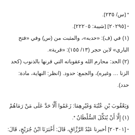
س/ ٢٣٥
].
* [
٢٠٢٩٥
شيبة: ٢٢٢٠٥
].
] [
• [
(١) في (ف): «حدبه»، والمثبت من (س) وفي «فتح
الباري» لابن حجر (١٣/ ١٥٥): «قرية
».
(٢) الحد: محارم الله وعقوباته التي قرنها بالذنوب (كحد
الزنا … وغيره)، والجمع: حدود. (انظر: النهاية، مادة:
حدد)
.
وَيَعْقُوبَ بْنِ عُتْبَةَ وَغَيْرِهِمَا: زَعَمُوا أَلَّا حَدَّ عَلَى مَنْ رَمَاهُمْ
(١) إِلَّا أَنْ يُنَكِّلَ السُّلْطَانُ
*.
[٢٠٣٠١] أخبرنا عَبْدُ الرَّزَّاقِ، قَالَ: أَخْبَرَنَا ابْنُ جُرَيْجٍ، قَالَ:
•