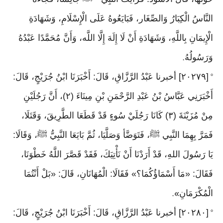
النَّاسُ الْكِبَارُ وَالصِّغَار، فَبَايَعُوهُ عَلَى الْإِسْلَامِ، وَشَهَادَةِ
الْإِيمَانِ بِاللَّهِ، وَشَهَادَةِ أَنْ لَا إِلَهَ إِلَّا اللَّه، وَأَنَّ مُحَمَّدًا عَبْدُهُ
وَرَسُولُهُ
.
[٢٠٢٧٩] أخبرنا عَبْدُ الرَّزَّاقِ، قَالَ: أَخْبَرَنَا ابْنُ جُرَيْجٍ، قَالَ:
°
أَخْبَرَنِي عَبَّاسُ بْنُ عَبْدِ الرَّحْمَنِ بْنِ مِينَاءَ (٢)، أَنَّ رَجُلَيْنِ
مِنْ مُزَيْنَةَ (٣) كَانَا رَجُلَيْ سُوءٍ قَدْ قَطَعَا الطَّرِيقَ، وَقَتَلَا،
فَمَرَّ بِهِمَا النَّبِي ﷺ، فَتَوَضَّأ وَصَلَّيَا، ثُمَّ بَايَعَا النَّبِيُّ ﷺ، وَقَالَا:
يَا رَسُولَ اللهِ، قَدْ أَرَدْنَا أَنْ نَأْتِيَكَ، فَقَدْ قَصَّرَ اللَّهُ خَطْوَنَا،
فَقَالَ: «مَا أَسْمَاؤُكُمَا؟» فَقَالَا: الْمُهَانَانِ، قَالَ: «بَلْ أَنْتُمَا
الْمُكْرَمَانِ
».
[٢٠٢٨٠] أخبرنا عَبْدُ الرَّزَّاقِ، قَالَ: أَخْبَرَنَا ابْنُ جُرَيْجٍ، قَالَ:
°