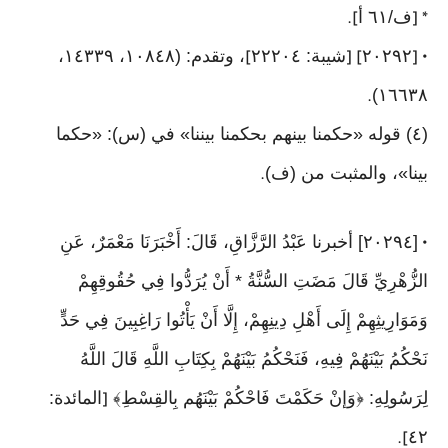
ف/٦١ أ
].
* [
٢٠٢٩٢
شيبة: ٢٢٢٠٤
، وتقدم: (١٠٨٤٨، ١٤٣٣٩،
]
] [
• [
١٦٦٣٨)
.
(٤) قوله «حكمنا بينهم بحكمنا بيننا» في (س): «حكما
بينا»، والمثبت من (ف)
.
[٢٠٢٩٤] أخبرنا عَبْدُ الرَّزَّاقِ، قَالَ: أَخْبَرَنَا مَعْمَرٌ، عَنِ
•
الزُّهْرِيِّ قَالَ مَضَتِ السُّنَّةُ * أَنْ يُرَدُّوا فِي حُقُوقِهِمْ
وَمَوَارِيثِهِمْ إِلَى أَهْلِ دِينِهِمْ، إِلَّا أَنْ يَأْتُوا رَاغِبِينَ فِي حَدٍّ
نَحْكُمُ بَيْنَهُمْ فِيهِ، فَنَحْكُمُ بَيْنَهُمْ بِكِتَابِ اللَّهِ قَالَ اللَّهُ
لِرَسُولِهِ: ﴿وَإنْ حَكَمْتَ فَاحْكُمْ بَيْنَهُم بِالقِسْطِ﴾
المائدة:
[
٤٢
].