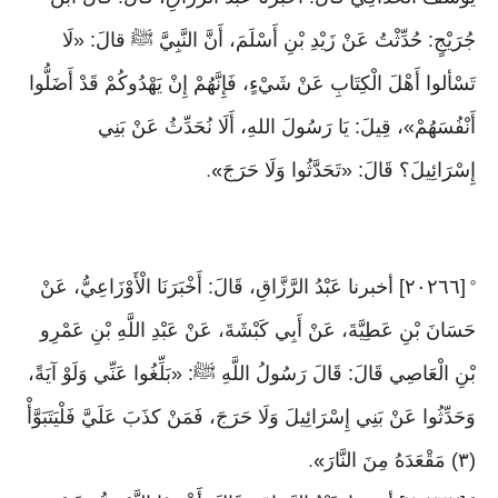
جُرَيْجٍ: حُدِّثْتُ عَنْ زَيْدِ بْنِ أَسْلَمَ، أَنَّ النَّبِيَّ ﷺ قالَ: «لَا
تَسْألوا أَهْلَ الْكِتَابِ عَنْ شَيْءٍ، فَإِنَّهُمْ إِنْ يَهْدُوكُمْ قَدْ أَضَلُّوا
أَنْفُسَهُمْ»، قِيلَ: يَا رَسُولَ اللهِ، أَلَا نُحَدِّثُ عَنْ بَنِي
إِسْرَائِيلَ؟ قَالَ: «تَحَدَّثُوا وَلَا حَرَجَ
».
[٢٠٢٦٦] أخبرنا عَبْدُ الرَّزَّاقِ، قَالَ: أَخْبَرَنَا الْأَوْزَاعِيُّ، عَنْ
°
حَسَانَ بْنِ عَطِيَّةَ، عَنْ أَبِي كَبْشَةَ، عَنْ عَبْدِ اللَّهِ بْنِ عَمْرِو
بْنِ الْعَاصِي قَالَ: قَالَ رَسُولُ اللَّهِ ﷺ: «بَلِّغُوا عَنِّي وَلَوْ آيَةً،
وَحَدِّثُوا عَنْ بَنِي إِسْرَائِيلَ وَلَا حَرَجَ، فَمَنْ كذَبَ عَلَيَّ فَلْيَتَبَوَّأْ
(٣) مَقْعَدَهُ مِنَ النَّارَ
».