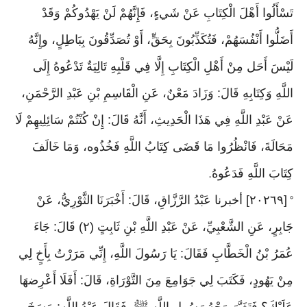
تَسْأَلُوا أَهْلَ الْكِتَابِ عَنْ شَيءٍ، فَإِنَّهُمْ لَنْ يَهْدُوكُمْ وَقَدْ
أَضَلُّوا أَنْفُسَهُمْ، فَتُكَذِّبُونَ بِحَقٍّ، أَوْ تُصَدِّقُونَ بِبَاطِلٍ، وإِنَّهُ
لَيْسَ أَحَل مِنْ أَهْلِ الْكِتَابِ إِلَّا فِي قَلْبِهِ تَالِيَةٌ تَدْعُوهُ إِلَى
اللَّهِ وَكِتَابِهِ قَالَ: وَزَادَ مَعْنٌ، عَنِ الْقَاسِمِ بْنِ عَبْدِ الرَّحْمَنِ،
عَنْ عَبْدِ اللَّهِ فِي هَذَا الْحَدِيثِ، أَنَّهُ قَالَ: إِنْ كُنْتُمْ سَائِلِيهِمْ لَا
مَحَالَةَ، فَانْظُرُوا مَا قَضَى كِتَابُ اللَّهِ فَخُذُوه، وَمَا خَالَفَ
كِتَابَ اللَّهِ فَدَعُوهُ
.
[٢٠٢٦٩] أخبرنا عَبْدُ الرَّزَّاقِ، قَالَ: أَخْبَرَنَا الثَّوْرِيُّ، عَنْ
°
جَابِرٍ، عَنِ الشَّعْبِيِّ، عَنْ عَبْدِ اللَّهِ بْنِ ثَابِتٍ (٢) قَالَ: جَاءَ
عُمَرُ بْنُ الْخَطَّابِ فَقَالَ: يَا رَسُولَ اللَّهِ، إِنِّي مَرَرْتُ بِأَخٍ لِي
مِنْ يَهُودٍ، فَكَتَبَ لِي جَوَامِعَ مِنَ التَّوْرَاةِ، قَالَ: أَفَلَا أَعْرِضهَا