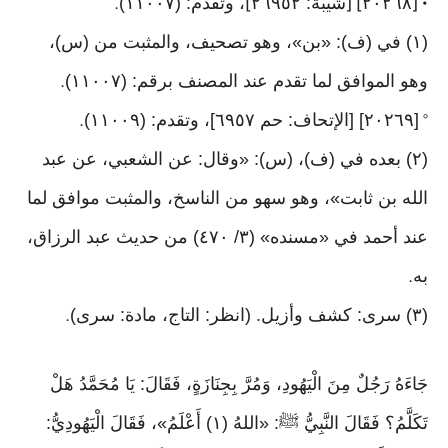
٢٠٢٦٨
شيبة: ٢٦٩٥٢
، وتقدم: (١١٠٠٧)
.
]
] [
• [
(١) في (ف): «بن»، وهو تصحيف، والمثبت من (س)،
وهو الموافق لما تقدم عند المصنف برقم: (١١٠٠٧)
.
[٢٠٢٦٩] [الإتحاف: حم ٦٩٥٧]، وتقدم: (١١٠٠٩)
.
°
(٢) بعده في (ف)، (س): «وقال: عن الشعبي، عن عبد
الله بن ثابت»، وهو سهو من الناسخ، والمثبت موافق لما
عند أحمد في «مسنده» (٣/ ٤٧٠) من حديث عبد الرزاق،
به
.
(٣) سرى: كشف وأزيل. (انظر: التاج، مادة: سرى)
.
جَاءَهُ رَجُلٌ مِنَ الْيَهُودِ، وَمُرَّ بِجِنَازَةٍ، فَقَالَ: يَا مُحَمَّدُ هَلْ
تَكَلَّمُ؟ فَقَالَ النَّبِيُّ ﷺ: «اللهُ (١) أَعْلَمُ»، فَقَالَ الْيَهُودِيُّ: