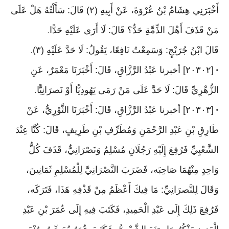
أَخْبَرَنِي هِشَامُ بْنُ عُرْوَةَ، عَنْ أَبِيهِ (٢) قَالَ: سَأَلْتُهُ هَلْ عَلَى
مَنْ قَذَفَ أَهْلَ الذِّمَّةِ حَدٌّ؟ قَالَ: لَا أَرَى عَلَيْهِ حَدًّا
.
قَالَ ابْنُ جُرَيْجٍ: وَسَمِعْتُ نَافِعًا، يَقُولُ: لَا حَدَّ عَلَيْهِ (٣)
.
[٢٠٣٠٢] أخبرنا عَبْدُ الرَّزَّاقِ، قَالَ: أَخْبَرَنَا مَعْمَرٌ، عَنِ
•
الزُّهْرِيِّ قَالَ: لَا حَدَّ عَلَى مَنْ رَمَى يَهُودِيًّا أَوْ نَصرَانِيًّا
.
[٢٠٣٠٣] أخبرنا عَبْدُ الرَّزَّاقِ، قَالَ: أَخْبَرَنَا الثَّوْرِيُّ، عَنْ
•
طَارِقِ بْنِ عَبْدِ الرَّحْمَنِ وَمُطَرِّفِ بْنِ طَرِيفٍ، قَالَ: كُنَّا عِنْدَ
الشَّعْبِيِّ فَرُفِعَ إِلَيْهِ رَجُلَانِ مُسْلِمٌ وَنَصْرَانِيٌّ، قَذَفَ كُلُّ
وَاحِدٍ مِنْهُمَا صَاحِبَه، فَضَرَبَ النَّصْرَانِيَّ لِلْمُسْلِمِ ثَمَانِينَ،
وَقَالَ لِلنَّصرَانِيِّ: مَا فِيكَ أَعْظَمُ مِنْ قَذْفِهِ هَذَا، فَتَرَكَه،
فَرُفِعَ ذَلِكَ إِلَى عَبْدِ الْحَمِيدِ، فَكَتَبَ فِيهِ إِلَى عُمَرَ بْنِ عَبْدِ