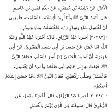
الْأَغَرِّ، عَنْ خَلِيفَةَ بْنِ حُصَيْنٍ، عَنْ جَدِّهِ قَيْسِ بْنِ عَاصِمٍ
قَالَ: أَتَيْتُ النَّبِيَّ ﷺ وأَنَا أُرِيدُ الْإِسْلَامَ، فَأَسْلَمْت، فَأَمَرَنِي
أَنْ أَغْتَسِلَ بِمَاءٍ وَسِدْرٍ (١)، فَاغْتَسَلْتُ بِمَاءٍ وَسِدْرٍ
.
[٢٠٢٨٣] أخبرنا عَبْدُ الرَّزَّاقِ، قَالَ: أَخْبَرَنَا عُبَيْدُ اللَّهِ وَعَبْدُ
°
اللَّهِ ابْنَا عُمَرَ، عَنْ سَعِيدِ بْنِ أَبِي سَعِيدِ الْمَقْبُرِيِّ، عَنْ أَبِي
هُرَيْرَةَ، أَنَّ ثُمَامَةَ الْحَنَفِيَّ (٢) أُسِرَ فَأَسْلَمَ، فَجَاءَهُ النَّبِيُّ
ﷺ، فَبَعَثَ بِهِ إِلَى حَائِطِ أَبِي طَلْحَةَ وَأَمَرَهُ أَنْ يَغْتَسِلَ،
فَاغْتَسَلَ وَصَلَّى رَكْعَتَيْنِ، فَقَالَ النَّبِيُّ ﷺ: «قَدْ حَسُنَ إِسْلَامُ
أَخِيكُمْ
».
[٢٠٢٨٤] أخبرنا عَبْدُ الرَّزَّاقِ، قَالَ: أَخْبَرَنَا مَعْمَرٌ، عَنِ
•
الزُّهْرِيِّ قَالَ: سَمِعْتُهُ فِي الَّذِي يُؤْمَرُ بِالْغُسْلِ
.