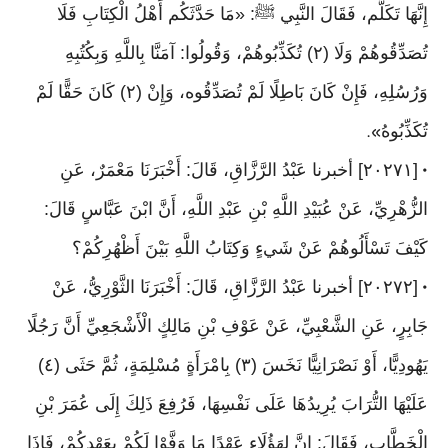
إِنَّهَا تَكَلَّم، فَقَالَ النَّبِي ﷺ: «مَا حَدَّثَكُم أَهْلُ الْكِتَابِ فَلَا
تُصَدِّقُوهُمْ وَلَا (٢) تُكَذِّبُوهُمْ، وَقُولُوا: آمَنَّا بِاللَّهِ وَبِكُتُبِهِ
وَرُسُلِهِ، فَإِنْ كَانَ بَاطِلًا لَمْ تُصَدِّقُوه، وَإِنْ (٢) كَانَ حَقًّا لَمْ
تُكَذِّبُوهُ
».
[٢٠٢٧١] أخبرنا عَبْدُ الرَّزَّاقِ، قَالَ: أَخْبَرَنَا مَعْمَرٌ، عَنِ
•
الزُّهْرِيِّ، عَنْ عُبَيْدِ اللَّهِ بْنِ عَبْدِ اللَّهِ، أَنَّ ابْنَ عَبَّاسٍ قَالَ:
كَيْفَ تَسْأَلُوهُمْ عَنْ شَيءٍ وَكِتَابُ اللَّهِ بَيْنَ أَظْهُرِكُمْ؟
[٢٠٢٧٢] أخبرنا عَبْدُ الرَّزَّاقِ، قَالَ: أَخْبَرَنَا الثَّوْرِيُّ، عَنْ
•
جَابِرٍ، عَنِ الشَّعْبِيِّ، عَنْ عَوْفِ بْنِ مَالِكٍ الْأَشْجَعِيِّ أَنَّ رَجُلًا
يَهُودِيًّا، أَوْ نَصْرَانِيًّا نَخَسَ (٣) بِامْرَأَةٍ مُسْلِمَةٍ، ثُمَّ حَثَى (٤)
عَلَيْهَا التُّرَابَ يُرِيدُهَا عَلَى نَفْسِهَا، فَرُفِعَ ذَلِكَ إِلَى عُمَرَ بْنِ
الْخَطَّابِ، فَقَالَ: إِنَّ لِهَؤُلَاءِ عَهْدًا مَا وَفَّوْا لَكُمْ بِعَهْدِكُمْ، فَإِذَا