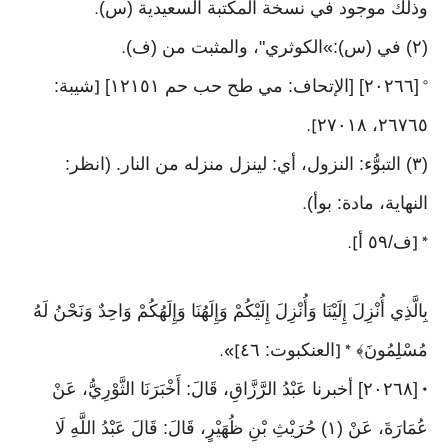
وذلك موجود في نسخة المكتبة السعيدية (س)
.
(٢) في (س):»الكوثري"، والمثبت من (ف)
.
[٢٠٢٦٦] [الإتحاف: مي طح حب حم ١٢١٥١]
شيبة:
[
°
٢٦٧٦٥، ٢٧٠١٨
].
(٣) التبوُّء: النزول، أي: لينزل منزله من النار. (انظر:
النهاية، مادة: بوأ)
.
ف/٥٩ أ
].
* [
بِالَّذِي أُنْزِلَ إِلَيْنَا وَأُنْزِلَ إِلَيْكُمْ وَإِلَهُنَا وَإِلَهُكُمْ وَاحِدٌ وَنَحْنُ لَهُ
مُسْلِمُونَ﴾
العنكبوت: ٤٦
]».
* [
[٢٠٢٦٨] أخبرنا عَبْدُ الرَّزَّاقِ، قَالَ: أَخْبَرَنَا الثَّوْرِيُّ، عَنْ
•
عُمَارَةَ، عَنْ (١) حُرَيْثِ بْنِ ظُهَيْرٍ، قَالَ: قَالَ عَبْدُ اللَّهِ لَا