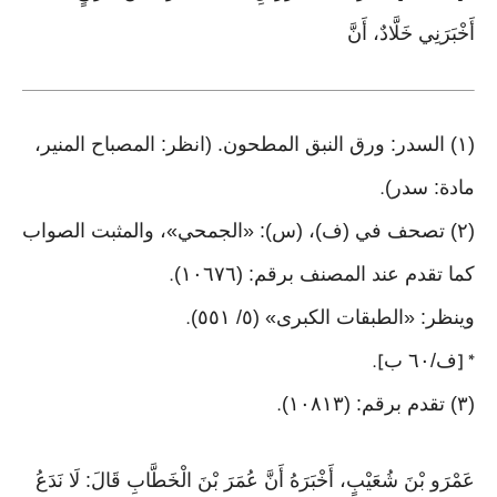
أَخْبَرَنِي خَلَّادٌ، أَنَّ
(١) السدر: ورق النبق المطحون. (انظر: المصباح المنير،
مادة: سدر)
.
(٢) تصحف في (ف)، (س): «الجمحي»، والمثبت الصواب
كما تقدم عند المصنف برقم: (١٠٦٧٦)
.
وينظر: «الطبقات الكبرى» (٥/ ٥٥١)
.
ف/٦٠ ب
].
* [
(٣) تقدم برقم: (١٠٨١٣)
.
عَمْرَو بْنَ شُعَيْبٍ، أَخْبَرَهُ أَنَّ عُمَرَ بْنَ الْخَطَّابِ قَالَ: لَا نَدَعُ