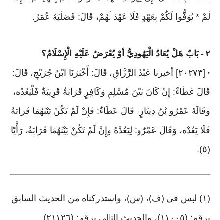
لَمْ * يُوَفُّوا لَكُمْ بِعَهْدٍ فَلَا عَهْدَ لَهُمْ، قَالَ: فَصَلَبَهُ عُمَرُ
.
٢
بَابٌ هَلْ يُعَادُ الْيَهُودِيُّ أوْ يُعْرَضُ عَلَيْهِ الْإِسْلَامُ؟
-
[٢٠٢٧٣] أخبرنا عَبْدُ الرَّزَّاقِ، قَالَ: أَخْبَرَنَا ابْنُ جُرَيْجٍ، قَالَ:
•
قَالَ عَطَاءٌ: إِنْ كَانَ بَيْنَ مُسْلِمٍ وَكَافِرٍ قَرَابَةٌ قَرِيبَةٌ فَلْيَعُدْه،
وَقَالَهُ عَمْرُو بْنُ دِينَارٍ، قَالَ عَطَاءٌ: فَإِنْ لَمْ تَكُنْ بَيْنَهُمَا قَرَابَةٌ
فَلَا يَعُدْه، وَقَالَ عَمْرٌو: لِيَعُدْهُ وإِنْ لَمْ تَكُنْ بَيْنَهُمَا قَرَابَةٌ، رَأْيًا
(٥)
.
(١) ليس في (ف)، (س)، واستدركناه من الحديث السابق
برقم: (١١٠٠٥)، والحديث التالي برقم: (٢١١٢٦)
.