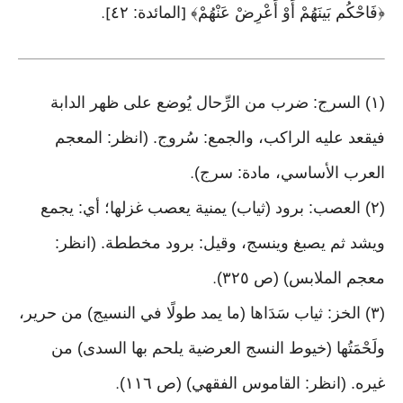
﴿فَاحْكُم بَينَهُمْ أَوْ أَعْرِضْ عَنْهُمْ﴾
المائدة: ٤٢
].
[
(١) السرج: ضرب من الرِّحال يُوضع على ظهر الدابة
فيقعد عليه الراكب، والجمع: سُروج. (انظر: المعجم
العرب الأساسي، مادة: سرج)
.
(٢) العصب: برود (ثياب) يمنية يعصب غزلها؛ أي: يجمع
ويشد ثم يصبغ وينسج، وقيل: برود مخططة. (انظر:
معجم الملابس) (ص ٣٢٥)
.
(٣) الخز: ثياب سَدَاها (ما يمد طولًا في النسيج) من حرير،
ولَحْمَتُها (خيوط النسج العرضية يلحم بها السدى) من
غيره. (انظر: القاموس الفقهي) (ص ١١٦)
.