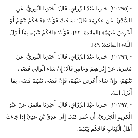
[٢٠٢٩٥] أخبرنا عَبْدُ الرَّزاقِ، قَالَ: أَخْبَرَنَا الثَّوْرِيُّ، عَنِ
•
السُّدِّيِّ، عَنْ عِكْرِمَةَ قَالَ: نَسَخَتْ قَوْلَهُ: ﴿فَاحْكُمْ بَيْنَهُمْ أَوْ
أَعْرِضْ عَنهُمْ﴾
المائدة: ٤٢
، قَوْلُهُ: ﴿احْكُمْ بَيْنَهُم بِمَآ أَنزَلَ
]
[
اللَّهُ﴾
المائدة: ٤٩
].
[
[٢٠٢٩٦] أخبرنا عَبْدُ الرَّزَّاقِ، قَالَ: أَخْبَرَنَا الثَّوْريُّ، عَنْ
•
مُغِيرَةَ، عَنْ إِبْرَاهِيمَ وَعَامِرٍ قَالَا: إِنْ شَاءَ الْوَالِي قَضَى
بَيْنَهُمْ، وإِنْ شَاءَ أَعْرَضَ عَنْهُمْ، فَإِنْ قَضَى بَيْنَهُمْ قَضَى بِمَا
أَنْزَلَ اللهُ
.
[٢٠٢٩٧] أخبرنا عَبْدُ الرَّزَّاقِ، قَالَ: أَخْبَرَنَا مَعْمَرٌ، عَنْ عَبْدِ
•
الْكَرِيمِ الْجَزَرِيِّ، أَن عُمَرَ كَتَبَ إِلَى عَدِيِّ بْنِ عَدِيٍّ إِذَا جَاءَكَ
أَهْلُ الْكِتَابِ فَاحْكُمْ بَيْنَهُمْ
.