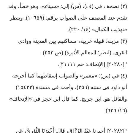
(٢) تصحف في (ف)، (س) إلى: «سيناء»، وهو خطأ، وقد
تقدم عند المصنف على الصواب برقم: (١٠٦٥٩). وينظر
«تهذيب الكمال» (١٤/ ٢٢٠)
.
(٣) مزينة: قبيلة عربية، مساكنهم بين المدينة ووادي
القرى. (انظر: المعالم الأثيرة) (ص ٢٥٢)
.
[٢٠٢٨٠] [الإتحاف: حم ٢١١١١]
.
°
(٤) في (س): «معمر» والصواب إسقاطهما كما أخرجه
أبو داود في سننه (٣٥٦)، وأحمد في مسنده (١٥٤٣٢)
والقائل هو: ابن جريج، كما قال ابن حجر في «الإتحاف»
(١٦/ ٦٢٦)
.
[٢٠٢٨٢] أخبرنا عَبْدُ الرَّزَّاقِ، قَالَ: أَخْبَرَنَا الثَّوْرِيُّ، عَنِ
°