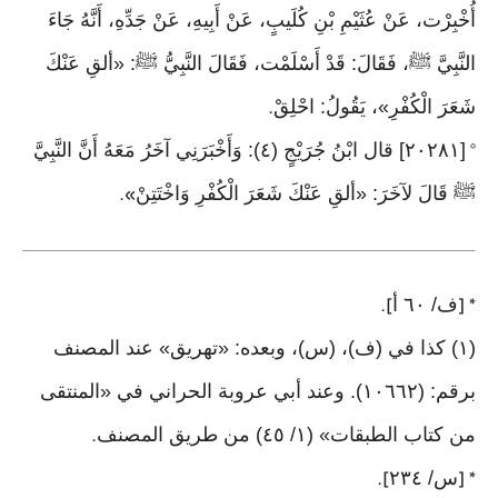
أُخْبِرْت، عَنْ عُثَيْمِ بْنِ كُلَيبٍ، عَنْ أَبِيهِ، عَنْ جَدِّهِ، أَنَّهُ جَاءَ
النَّبِيَّ ﷺ، فَقَالَ: قَدْ أَسْلَمْت، فَقَالَ النَّبِيُّ ﷺ: «ألقِ عَنْكَ
شَعَرَ الْكُفْرِ»، يَقُولُ: احْلِقْ
.
[٢٠٢٨١] قال ابْنُ جُرَيْجٍ (٤): وَأَخْبَرَنِي آخَرُ مَعَهُ أَنَّ النَّبِيَّ
°
ﷺ قَالَ لآخَرَ: «ألقِ عَنْكَ شَعَرَ الْكُفْرِ وَاخْتَتِنْ
».
ف/ ٦٠ أ
].
* [
(١) كذا في (ف)، (س)، وبعده: «تهريق» عند المصنف
برقم: (١٠٦٦٢). وعند أبي عروبة الحراني في «المنتقى
من كتاب الطبقات» (١/ ٤٥) من طريق المصنف
.
س/ ٢٣٤
].
* [