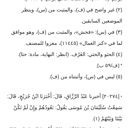
(٢) غير واضح في (ف)، والمثبت من (س)، وينظر
الموضعين السابقين
.
(٣) في (س): «فحش»، والمثبت من (ف)، وهو موافق
لما في «كنز العمال» (١١٤٤٥)، معزوا للمصنف
.
(٤) الحثو والحثي: الغَرْف. (انظر: النهاية، مادة: حثا)
.
ف/٥٩ ب
].
* [
(٥) ليس في (س)، وأثبتناه من (ف)
.
[٢٠٢٧٤] أخبرنا عَبْدُ الرَّزَّاقِ، قَالَ: أَخْبَرَنَا ابْنُ جُرَيْجٍ، قَالَ:
•
سَمِعْتُ سُلَيْمَانَ بْنَ مُوسَى يَقُولُ: نَعُودُهُمْ وإِنْ لَمْ تَكُنْ
بَيْنَنَا وَبَيْنَهُمْ (١)
.