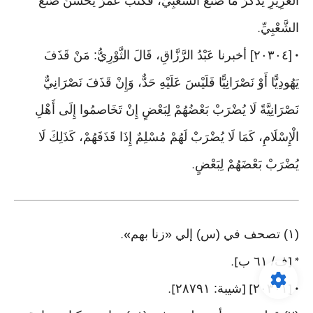
الْعَزِيزِ يَذْكُرُ مَا صَنَعَ الشَّعْبِيُّ، فَكَتَبَ عُمَرُ يُحَسِّنُ صُنْعَ
الشَّعْبِيِّ
.
[٢٠٣٠٤] أخبرنا عَبْدُ الرَّزَّاقِ، قَالَ الثَّوْرِيُّ: مَنْ قَذَفَ
•
يَهُودِيًّا أَوْ نَصْرَانِيًّا فَلَيْسَ عَلَيْهِ حَدٌّ، وَإِنْ قَذَفَ نَصْرَانِيٌّ
نَصْرَانِيَّةً لَا يُضْرَبْ بَعْضُهُمْ لِبَعْضٍ إِنْ تَخَاصمُوا إِلَى أَهْلِ
الْإِسْلَامِ، كَمَا لَا يُضْرَبْ لَهُمْ مُسْلِمٌ إِذَا قَذَفَهُمْ، كَذَلِكَ لَا
يُضْرَبْ بَعْضَهُمْ لِبَعْضٍ
.
(١) تصحف في (س) إلي «زنا بهم
».
ف/ ٦١ ب
].
* [
٢٠٣٠١
شيبة: ٢٨٧٩١
].
] [
• [