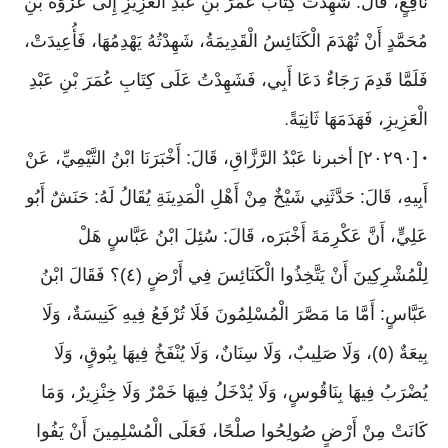
نَافِعٍ، قَالَ: شَهِدْتُ كِتَابَ عُمَرَ بْنِ عَبْدِ الْعَزِيزِ إِلَى عُرْوَةَ بْنِ
مُحَمَّدٍ أَنْ تُهْدَمَ الْكَنَائِسُ الْقَدِيمَةُ، شَهِدْتُهُ يَهْدِمُهَا، فَأُعِيدَتْ،
فَلَمَّا قَدِمَ رَجَاءٌ دَعَا أَبِي، فَشَهِدْتُ عَلَى كِتَابِ عُمَرَ بْنِ عَبْدِ
الْعَزِيزِ، فَهَدَمَهَا ثَانِيَةً
.
[٢٠٢٩٠] أخبرنا عَبْدُ الرَّزَّاقِ، قَالَ: أَخْبَرَنَا ابْنُ التَّيْمِيِّ، عَنْ
•
أَبِيهِ، قَالَ: حَدَّثَنِي شَيْخٌ مِنْ أَهْلِ الْمَدِينَةِ يُقَالُ لَهُ: حَنَشٌ أَبُو
عَلِيٍّ، أَنَّ عَكْرِمَةَ أَخْبَرَه، قَالَ: سُئِلَ ابْنُ عَبَّاسٍ هَلْ
لِلْمُشْرِكِينَ أَنْ يَتَّخِذُوا الْكَنَائِسَ فِي أَرْضٍ (٤)؟ فَقَالَ ابْنُ
عَبَّاسٍ: أَمَّا مَا مَصَّرَ الْمُسْلِمُونَ فَلَا تُرْفَعُ فِيهِ كَنِيسَةٌ، وَلَا
بِيعَةٌ (٥)، وَلَا صَلِيبٌ، وَلَا سِنَانٌ، وَلَا يُنْفَخُ فِيهَا بِبُوقٍ، وَلَا
يُضْرَبُ فِيهَا بِنَاقُوسٍ، وَلَا يُدْخَلُ فِيهَا خَمْرٌ وَلَا خِنْزِيرٌ، وَمَا
كَانَتْ مِنْ أَرْضٍ صُولِحُوا صلْحًا، فَعَلَى الْمُسْلِمِينَ أَنْ يَفُوا