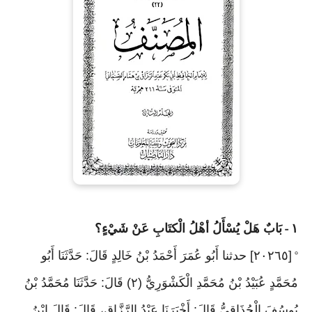
١
بَابٌ هَلْ يُسْأَلُ أهْلُ الْكتَابِ عَنْ شَيْءٍ؟
-
[٢٠٢٦٥] حدثنا أَبُو عُمَرَ أَحْمَدُ بْنُ خَالِدٍ قَالَ: حَدَّثَنَا أَبُو
°
مُحَمَّدٍ عُبَيْدُ بْنُ مُحَمَّدِ الْكَشْوَرِيُّ (٢) قَالَ: حَدَّثَنَا مُحَمَّدُ بْنُ
يُوسُفَ الْحُذَاقِيُّ قَالَ: أَخْبَرَنَا عَبْدُ الرَّزَّاقِ، قَالَ: قَالَ ابْنُ