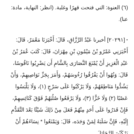
(٦) العنوة: التي فتحت قهرًا وغلبة. (انظر: النهاية، مادة:
عنا)
.
[٢٠٢٩١] أخبرنا عَبْدُ الرَّزَّاقِ، قَالَ: أَخْبَرَنَا مَعْمَرٌ، قَالَ:
•
أَخْبَرَنِي عَمْرُو بْنُ مَيْمُونِ بْنِ مِهْرَانَ، قَالَ: كَتَبَ عُمَرُ بْنُ
عَبْدِ الْعَزِيزِ أَنْ يُمْنَعَ النَّصَارَى بِالشَّامِ أَن يَضْرِبُوا نَاقُوسًا،
قَالَ: وَنُهُوا أَنْ يَفْرُقُوا رُءُوسَهُمْ، وَأَمَرَ بِجَزِّ نَوَاصِيهِمْ، وَأَنْ
يَشُدُّوا مَنَاطِقَهُمْ، وَلَا يَرْكَبُوا عَلَى سَرْجٍ (١)، وَلَا يَلْبَسُوا
عَصْبًا (٢) وَلَا خَزًّا (٣)، وَلَا يَرْفَعُوا صُلُبَهُمْ فَوْقَ كَنَائِسِهِمْ،
فَإِنْ قَدَرُوا عَلَى أَحَدٍ مِنْهُمْ فَعَلَ مِنْ ذَلِكَ شَيْئًا بَعْدَ التَّقَدُّمِ
إِلَيْهِ، فَإِنَّ سَلَبَهُ لِمَنْ وَجَدَه، قَالَ: وَيَمْنَعُوا * نِسَاءَهُمْ أَنْ
يَرْكَبْنَ الرَّحَائِلَ