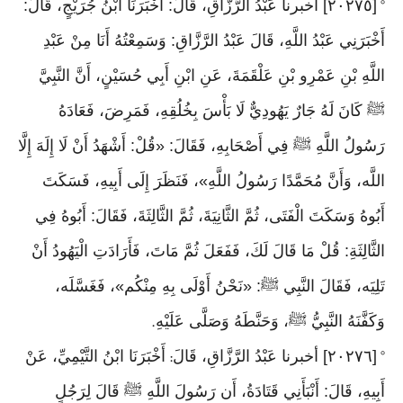
[٢٠٢٧٥] أخبرنا عَبْدُ الرَّزَّاقِ، قَالَ: أَخْبَرَنَا ابْنُ جُرَيْجٍ، قَالَ:
°
أَخْبَرَنِي عَبْدُ اللَّهِ، قَالَ عَبْدُ الرَّزَّاقِ: وَسَمِعْتُهُ أَنَا مِنْ عَبْدِ
اللَّهِ بْنِ عَمْرِو بْنِ عَلْقَمَةَ، عَنِ ابْنِ أَبِي حُسَيْنٍ، أَنَّ النَّبِيَّ
ﷺ كَانَ لَهُ جَارٌ يَهُودِيٌّ لَا بَأْسَ بِخُلُقِهِ، فَمَرِضَ، فَعَادَهُ
رَسُولُ اللَّهِ ﷺ فِي أَصْحَابِهِ، فَقَالَ: «قُلْ: أَشْهَدُ أَنْ لَا إِلَهَ إِلَّا
اللَّه، وَأَنَّ مُحَمَّدًا رَسُولُ اللَّهِ»، فَنَظَرَ إِلَى أَبِيهِ، فَسَكَتَ
أَبُوهُ وَسَكَتَ الْفَتَى، ثُمَّ الثَّانِيَةَ، ثُمَّ الثَّالِثَةَ، فَقَالَ: أَبُوهُ فِي
الثَّالِثَةِ: قُلْ مَا قَالَ لَكَ، فَفَعَلَ ثُمَّ مَاتَ، فَأَرَادَتِ الْيَهُودُ أَنْ
تَلِيَه، فَقَالَ النَّبِي ﷺ: «نَحْنُ أَوْلَى بِهِ مِنْكُم»، فَغَسَّلَه،
وَكَفَّنَهُ النَّبِيُّ ﷺ، وَحَنَّطَهُ وَصَلَّى عَلَيْهِ
.
[٢٠٢٧٦] أخبرنا عَبْدُ الرَّزَّاقِ، قَالَ
أَخْبَرَنَا ابْنُ التَّيْمِيِّ، عَنْ
:
°
أَبِيهِ، قَالَ: أَنْبَأَنِي قَتَادَةُ، أَن رَسُولَ اللَّهِ ﷺ قَالَ لِرَجُلٍ