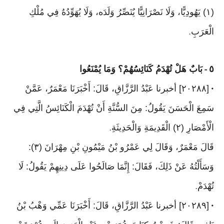
(١) يَهُودِيًّا، وَلَا نَصْرَانِيًّا يُنَصِّرُ وَلَدَه، وَلَا يُهَوِّدُهُ فِي مُلْكِ
الْعَرَبِ
.
٥
بَابٌ هَلْ تُهْدَمُ كَنَائِسُهُمْ؟ وَمَا يُمْنَعُوا
-
[٢٠٢٨٨] أخبرنا عَبْدُ الرَّزَّاقِ، قَالَ: أَخْبَرَنَا مَعْمَرٌ، عَمَّنْ
•
سَمِعَ الْحَسَنَ يَقُولُ: مِنَ السُّنَّةِ أَنْ تُهْدَمَ الْكَنَائِسُ الَّتِي فِي
الْأَمْصَارِ (٢) الْقَدِيمَةِ وَالْحَدِيثَةِ
.
قَالَ مَعْمَرٌ، وَقَالَ لِي عَمْرُو بْنُ مَيْمُونِ بْنِ مِهْرَانَ (٣):
وَسَأَلْتُهُ عَنْ ذَلِكَ، فَقَالَ: إِنَّمَا صَالَحُوا عَلَى دِينِهِمْ يَقُولُ: لَا
تُهْدَمْ
.
[٢٠٢٨٩] أخبرنا عَبْدُ الرَّزَّاقِ، قَالَ: أَخْبَرَنَا عَمِّي وَهْبُ بْنُ
•