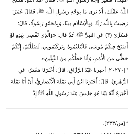
عَلَيْكَ؟ فَتَغَيَّرَ وَجْهُ رَسُولِ اللَّهِ ﷺ، فَقَالَ عَبْدُ اللَّهِ: مَسَخَ
اللَّهُ عَقْلَكَ، أَلَا تَرَى مَا بِوَجْهِ رَسُولِ اللَّهِ ﷺ، فَقَالَ عُمَرُ:
رَضِيتُ بِاللَّهِ رَبًّا، وَبِالْإِسْلَامِ دِينًا، وَبِمُحَمَّدٍ رَسُولًا، قَالَ:
فَسُرِّيَ (٣) عَنِ النبِيِّ ﷺ، ثُمَّ قَالَ: «وَالَّذِي نَفْسِي بِيَدِهِ لَوْ
أَصْبَحَ فِيكُمْ مُوسَى فَاتَّبَعْتُمُوهُ وَتَرَكْتُمُونِي، لَضَلَلْتُمْ، إِنَّكُمْ
حَظِّي مِنَ الْأُمَمِ، وَأَنَا حَظُّكُم مِنَ النَّبِيِّينَ
».
[٢٠٢٧٠] أخبرنا عَبْدُ الرَّزَّاقِ، قَالَ: أَخْبَرَنَا مَعْمَرٌ، عَنِ
°
الزُّهْرِيِّ، قَالَ: أَخْبَرَنَا ابْنُ أَبِي نَمْلَةَ الْأَنْصَارِيُّ، أَنَّ أَبَا نَمْلَةَ
أَخْبَرَهُ أَنَّهُ بَيْنَا هُوَ جَالِسٌ عِنْدَ رَسُولِ اللَّهِ ﷺ إِذْ
س/٢٣٣
].
* [