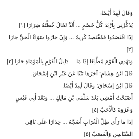
وَقَالَ لَبِيدٌ أَيْضًا
:
يُذَكِّرُنِي بِأَرْبَدَ كُلُّ خَصْمٍ ... أَلَدَّ تَخَالُ خُطَّتَهُ ضِرَارَا [١]
إذَا اقْتَصَدُوا فَمُقْتَصِدٌ كَرِيمٌ ... وَإِنْ جَارُوا سَوَاءُ الْحَقِّ جَارَا
[٢]
وَيَهْدِي الْقَوْمَ مُطَّلِعًا إذَا مَا ... دَلِيلُ الْقَوْمِ بِالْمَوْمَاةِ حَارَا [٣]
قَالَ ابْنُ هِشَامٍ: آخِرُهَا بَيْتًا عَنْ غَيْرِ ابْنِ إسْحَاقَ
.
قَالَ ابْنُ إسْحَاقَ: وَقَالَ لَبِيدٌ أَيْضًا
:
أَصْبَحْتُ أَمْشِي بَعْدَ سَلْمَى بْنِ مَالِكٍ ... وَبَعْدَ أَبِي قَيْسٍ
وَعُرْوَةَ كَالْأَجَبْ [٤]
إذَا مَا رَأَى ظِلَّ الْغُرَابِ أَضَجَّهُ ... حِذَارًا عَلَى بَاقِي
السَّنَاسِنِ وَالْعَصَبْ [٥]