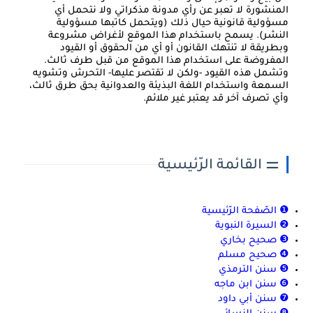
المنشورة لا تعبر عن رأي مدونة مذكراتي ولا نتحمل أي
مسؤولية قانونية حيال ذلك (ويتحمل كاتبها مسؤولية
النشر). يسمح باستخدام هذا الموقع لأغراض مشروعة
وبطريقة لا تنتهك القانون أو أي من الحقوق أو القيود
المفروضة على استخدام هذا الموقع من قبل طرف ثالث.
وتشمل هذه القيود -ولكن لا تقتصر عليها- التحرش وتشويه
السمعة واستخدام اللغة البذيئة والعدوانية بحق طرق ثالث،
وأي تصرف آخر قد يعتبر غير ملائم.
⚌ القائمة الرّئيسية
❶ الصّفحة الرّئيسية
❷ السيرة النبوية
❸ صحيح بخاري
❹ صحيح مسلم
❺ سنن الترمذي
❻ سنن ابن ماجه
❼ سنن أبي داود