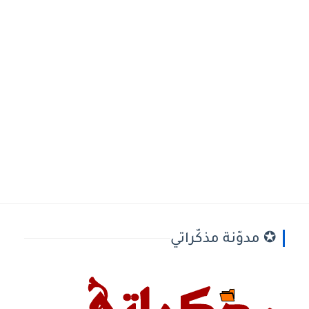
✪ مدوّنة مذكّراتي