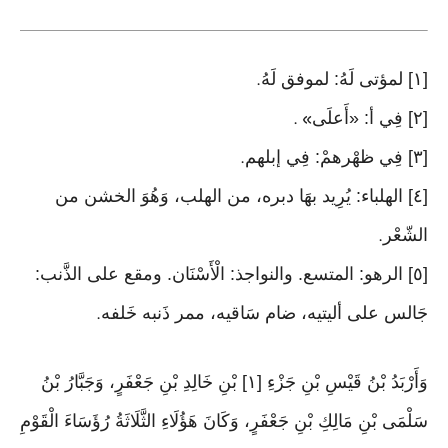
[١] لمؤتى لَهُ: لموفق لَهُ
.
[٢] فِي أ: «أَعلَى
» .
[٣] فِي ظهْرهمْ: فِي إبلهم
.
[٤] الهلباء: يُرِيد بهَا دبره، من الهلب، وَهُوَ الخشن من
الشّعْر
.
[٥] الرهو: المتسع. والنواجذ: الْأَسْنَان. ومقع على الذَّنب:
جَالس على أليتيه، ضام سَاقيه، ممر ذَنبه خَلفه
.
وَأَرْبَدُ بْنُ قَيْسِ بْنِ جَزْءِ [١] بْنِ خَالِدِ بْنِ جَعْفَرٍ، وَجَبَّارُ بْنُ
سَلْمَى بْنِ مَالِكِ بْنِ جَعْفَرٍ، وَكَانَ هَؤُلَاءِ الثَّلَاثَةُ رُؤَسَاءَ الْقَوْمِ