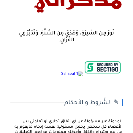
نُورٌ مِنَ السِّيرَةِ، وَهَدْيٌ مِنَ السُّنَّةِ، وَتَدَبُّرٌ فِي
القُرْآنِ.
✎ الشّروط و الأحكام
المدونة غير مسؤولة عن أي اتفاق تجاري أو تعاوني بين
الأعضاء كل شخص يحمل مسئولية نفسه إتجاه مايقوم به
من بيع وشراء وإتفاق وأعطاء معلومات موقعه. التعليقات