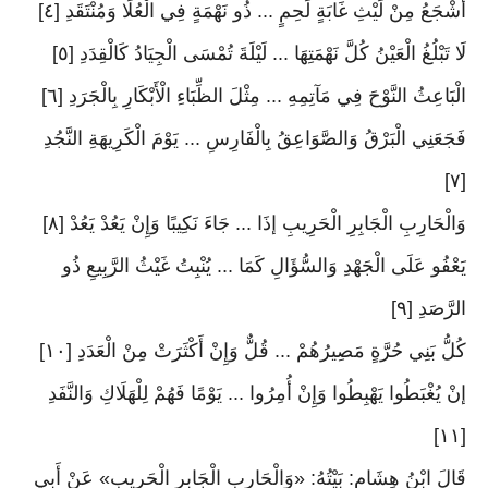
أَشْجَعُ مِنْ لَيْثِ غَابَةٍ لَحِمٍ ... ذُو نَهْمَةٍ فِي الْعُلَا وَمُنْتَقَدِ [٤]
لَا تَبْلُغُ الْعَيْنُ كُلَّ نَهْمَتِهَا ... لَيْلَةَ تُمْسَى الْجِيَادُ كَالْقِدَدِ [٥]
الْبَاعِثُ النَّوْحَ فِي مَآتِمِهِ ... مِثْلَ الظِّبَاءِ الْأَبْكَارِ بِالْجَرَدِ [٦]
فَجَعَنِي الْبَرْقُ وَالصَّوَاعِقُ بِالْفَارِسِ ... يَوْمَ الْكَرِيهَةِ النَّجُدِ
[٧]
وَالْحَارِبِ الْجَابِرِ الْحَرِيبِ إذَا ... جَاءَ نَكِيبًا وَإِنْ يَعُدْ يَعُدْ [٨]
يَعْفُو عَلَى الْجَهْدِ وَالسُّؤَالِ كَمَا ... يُنْبِتُ غَيْثُ الرَّبِيعِ ذُو
الرَّصَدِ [٩]
كُلُّ بَنِي حُرَّةٍ مَصِيرُهُمْ ... قُلٌّ وَإِنْ أَكْثَرَتْ مِنْ الْعَدَدِ [١٠]
إنْ يُغْبَطُوا يَهْبِطُوا وَإِنْ أُمِرُوا ... يَوْمًا فَهُمْ لِلْهَلَاكِ وَالنَّفَدِ
[١١]
قَالَ ابْنُ هِشَامٍ: بَيْتُهُ: «وَالْحَارِبِ الْجَابِرِ الْحَرِيبِ» عَنْ أَبِي