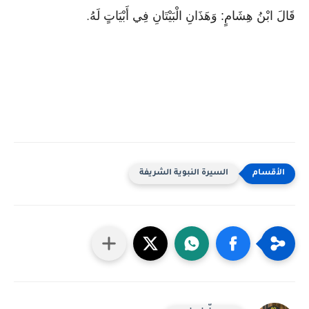
قَالَ ابْنُ هِشَامٍ: وَهَذَانِ الْبَيْتَانِ فِي أَبْيَاتٍ لَهُ
.
السيرة النبوية الشريفة