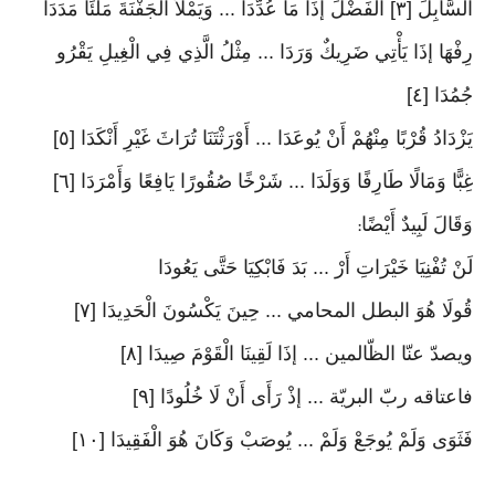
السَّابِلَ [٣] الْفَضْلَ إذَا مَا عُدِّدَا ... وَيَمْلَأُ الْجَفْنَةَ مَلْئًا مَدَدَا
رِفْهَا إذَا يَأْتِي ضَرِيكٌ وَرَدَا ... مِثْلُ الَّذِي فِي الْغِيلِ يَقْرُو
جُمُدَا [٤]
يَزْدَادُ قُرْبًا مِنْهُمْ أَنْ يُوعَدَا ... أَوْرَثْتَنَا تُرَاثَ غَيْرِ أَنْكَدَا [٥]
غِبًّا وَمَالًا طَارِفًا وَوَلَدَا ... شَرْخًا صُقُورًا يَافِعًا وَأَمْرَدَا [٦]
وَقَالَ لَبِيدٌ أَيْضًا
:
لَنْ تُفْنِيَا خَيْرَاتِ أَرْ ... بَدَ فَابْكِيَا حَتَّى يَعُودَا
قُولَا هُوَ البطل المحامي ... حِينَ يَكْسُونَ الْحَدِيدَا [٧]
ويصدّ عنّا الظّالمين ... إذَا لَقِينَا الْقَوْمَ صِيدَا [٨]
فاعتاقه ربّ البريّة ... إذْ رَأَى أَنْ لَا خُلُودًا [٩]
فَثَوَى وَلَمْ يُوجَعْ وَلَمْ ... يُوصَبْ وَكَانَ هُوَ الْفَقِيدَا [١٠]