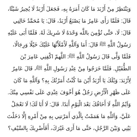
وَيَنْتَظِرُ مِنْ أَرْبَدَ مَا كَانَ أَمَرَهُ بِهِ، فَجَعَلَ أَرْبَدُ لَا يُحِيرُ شَيْئًا،
قَالَ: فَلَمَّا رَأَى عَامِرُ مَا يَصْنَعُ أَرْبَدُ، قَالَ: يَا مُحَمَّدُ خَالِنِي
قَالَ: لَا، حَتَّى تُؤْمِنَ باللَّه وَحْدَهُ لَا شَرِيكَ لَهُ. فَلَمَّا أَبَى عَلَيْهِ
رَسُولُ اللَّهِ ﷺ قَالَ: أَمَا وَاَللَّهِ لَأَمْلَأَنَّهَا عَلَيْكَ خَيْلًا وَرِجَالًا،
فَلَمَّا وَلَّى قَالَ رَسُولُ اللَّهِ ﷺ: اللَّهمّ اكْفِنِي عَامِرَ بْنَ
الطُّفَيْلِ. فَلَمَّا خَرَجُوا مِنْ عِنْدِ رَسُولِ اللَّهِ ﷺ، قَالَ عَامِرٌ
لِأَرْبَدَ: وَيْلَكَ يَا أَرْبَدُ أَيْنَ مَا كُنْتُ أَمَرْتُكَ بِهِ؟ وَاَللَّهِ مَا كَانَ
عَلَى ظَهْرِ الْأَرْضِ رَجُلٌ هُوَ أَخْوَفَ عِنْدِي عَلَى نَفْسِي مِنْكَ.
وَاَيْمُ اللَّهِ لَا أَخَافُكَ بَعْدَ الْيَوْمِ أَبَدًا. قَالَ: لَا أَبَا لَكَ! لَا تَعْجَلْ
عَلَيَّ، وَاَللَّهِ مَا هَمَمْتُ بِاَلَّذِي أَمَرْتنِي بِهِ مِنْ أَمْرِهِ إلَّا دَخَلْتَ
بَيْنِي وَبَيْنَ الرَّجُلِ، حَتَّى مَا أَرَى غَيْرَكَ، أَفَأَضْرِبكَ بِالسَّيْفِ؟