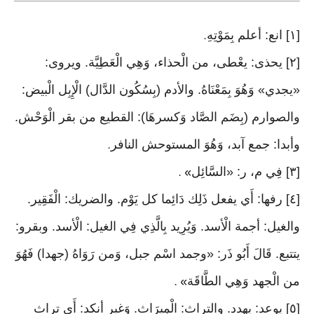
[١] انع: أعلم بِمَوْتِهِ
.
[٢] يحذى: يعْطى، من الْحذاء، وَهِي الْعَطِيَّة. ويروى:
«يجدي» وَهُوَ بِمَعْنَاهُ. والأدم (بِسُكُون الدَّال) الْإِبِل الْبيض:
والصوارم (بِضَم الصَّاد وَكسرهَا): القطيع من بقر الْوَحْش.
وأبدا: جمع آبد، وَهُوَ المستوحش النافر
.
[٣] فِي م، ر: «السَّائِل
» .
[٤] رفها: أَي يفعل ذَلِك دَائِما كل يَوْم. والضريك: الْفَقِير.
والغيل: أجمة الْأسد. وَيُرِيد بِالَّذِي فِي الغيل: الْأسد. وبقرو:
يتتبع. قَالَ أَبُو ذَر: «وجمد اسْم جبل، وَمن رَوَاهُ (جهدا) فَهُوَ
من الْجهد وَهِي الطَّاقَة
» .
[٥] يوعد: يهدد. والتراث: الْمِيرَاث. وَغير أنكد: أَي تراث