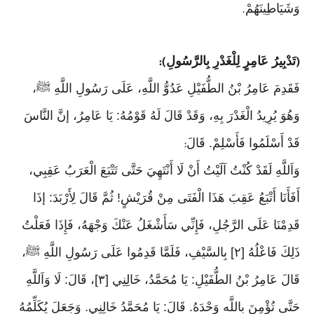
وَشَيَاطِينَهُمْ
.
تَدْبِيرُ عَامِرٍ لِلْغَدْرِ بِالرَّسُولِ
):
(
فَقَدِمَ عَامِرُ بْنُ الطُّفَيْلِ عَدُوُّ اللَّهِ، عَلَى رَسُولِ اللَّهِ ﷺ،
وَهُوَ يُرِيدُ الْغَدْرَ بِهِ، وَقَدْ قَالَ لَهُ قَوْمُهُ: يَا عَامِرُ، إنَّ النَّاسَ
قَدْ أَسْلَمُوا فَأَسْلِمْ. قَالَ
:
وَاَللَّهِ لَقَدْ كُنْتُ آلَيْتُ أَنْ لَا أَنْتَهِيَ حَتَّى تَتْبَعَ الْعَرَبُ عَقِبِي،
أَفَأَنَا أَتْبَعُ عَقِبَ هَذَا الْفَتَى مِنْ قُرَيْشٍ! ثُمَّ قَالَ لِأَرْبَدَ: إذَا
قَدِمْنَا عَلَى الرَّجُلِ، فَإِنِّي سَأَشْغَلُ عَنْكَ وَجْهَهُ، فَإِذَا فَعَلْتُ
ذَلِكَ فَاعْلُهُ [٢] بِالسَّيْفِ، فَلَمَّا قَدِمُوا عَلَى رَسُولِ اللَّهِ ﷺ،
قَالَ عَامِرُ بْنُ الطُّفَيْلِ: يَا مُحَمَّدُ، خَالِنِي [٣]، قَالَ: لَا وَاَللَّهِ
حَتَّى تُؤْمِنَ باللَّه وَحْدَهُ. قَالَ: يَا مُحَمَّدُ خَالِنِي. وَجَعَلَ يُكَلِّمُهُ