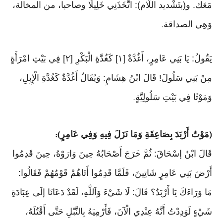
مَعَك. و(بتَشْديد اللَّام): اتَّخَذَنِي خَلِيلًا وصاحبا، من المخالة،
وَهِي الصداقة
.
يَقُولُ: يَا بَنِي عَامِرٍ، أَغُدَّةٌ [١] كَغُدَّةِ الْبَكْرِ [٢] فِي بَيْتِ امْرَأَةٍ
مِنْ بَنِي سَلُولَ! قَالَ ابْنُ هِشَامٍ: وَيُقَالُ أَغُدَّةٌ كَغُدَّةِ الْإِبِلِ،
وَمَوْتًا فِي بَيْتِ سَلُولِيَّةٍ
.
مَوْتُ أَرْبَدَ بِصَاعِقَةِ وَمَا نَزَلَ فِيهِ وَفِي عَامِرٍ
):
(
قَالَ ابْنُ إسْحَاقَ: ثُمَّ خَرَجَ أَصْحَابُهُ حِينَ وَارَوْهُ، حِينَ قَدِمُوا
أَرْضَ بَنِي عَامِرٍ شَاتِينَ، فَلَمَّا قَدِمُوا أَتَاهُمْ قَوْمُهُمْ فَقَالُوا:
مَا وَرَاءَكَ يَا أَرْبَدُ؟ قَالَ: لَا شَيْءَ وَاَللَّهِ، لَقَدْ دَعَانَا إلَى عِبَادَةِ
شَيْءٍ لَوَدِدْتُ أَنَّهُ عِنْدِي الْآنَ، فَأَرْمِيَهُ بِالنَّبْلِ حَتَّى أَقْتُلَهُ،