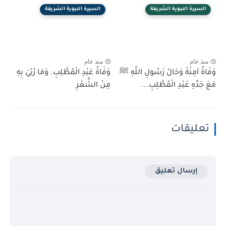
السيرة النبوية الشريفة
السيرة النبوية الشريفة
منذ عام
منذ عام
وَفَاةُ آمِنَةَ وَحَالُ رَسُولِ اللَّهِ ﷺ
وَفَاةُ عَبْدِ الْمُطَّلِبِ. وَمَا رُثِيَ بِهِ
مَعَ جَدِّهِ عَبْدِ الْمُطَّلِبِ...
مِنْ الشِّعْرِ
تعليقات
إرسال تعليق