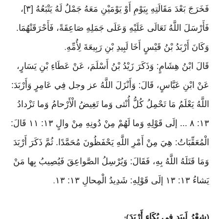
فَخَرَجَ بَعْدَ مَقَالَتِهِ بِيَوْمِ أَوْ يَوْمَيْنِ مَعَهُ جَمْلٌ لَهُ يَتْبَعُهُ [٣]،
فَأَرْسَلَ اللَّهُ تَعَالَى عَلَيْهِ وَعَلَى جَمَلِهِ صَاعِقَةً، فَأَحْرَقَتْهُمَا.
وَكَانَ أَرْبَدُ بْنُ قَيْسٍ أَخَا لَبِيدِ بْنِ رَبِيعَةَ لِأُمِّهِ
.
قَالَ ابْنُ هِشَامٍ: وَذَكَرَ زَيْدُ بْنُ أَسْلَمَ، عَنْ عَطَاءِ بْنِ يَسَارٍ،
عَنْ ابْنِ عَبَّاسٍ، قَالَ: وَأَنْزَلَ اللَّهُ عز وجل فِي عَامِرٍ وَأَرْبَدَ:
اللَّهُ يَعْلَمُ مَا تَحْمِلُ كُلُّ أُنْثى وَما تَغِيضُ الْأَرْحامُ وَما تَزْدادُ
١٣: ٨ ... إلَى قَوْلِهِ وَما لَهُمْ مِنْ دُونِهِ مِنْ والٍ ١٣: ١١ قَالَ:
الْمُعَقِّبَاتُ: هِيَ مِنْ أَمْرِ اللَّهِ يَحْفَظُونَ مُحَمَّدًا. ثُمَّ ذَكَرَ أَرْبَدَ
وَمَا قَتَلَهُ اللَّهُ بِهِ، فَقَالَ: وَيُرْسِلُ الصَّواعِقَ فَيُصِيبُ بِها مَنْ
يَشاءُ ١٣: ١٣ إلَى قَوْلِهِ: شَدِيدُ الْمِحالِ ١٣: ١٣
.
شِعْرُ لَبِيَدٍ فِي بُكَاءِ أَرْبَدَ
):
(