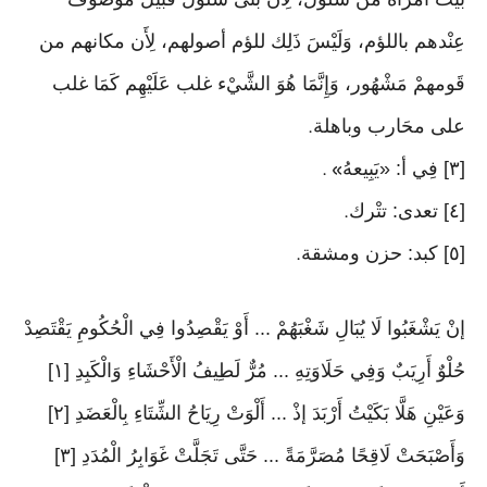
عِنْدهم باللؤم، وَلَيْسَ ذَلِك للؤم أصولهم، لِأَن مكانهم من
قَومهمْ مَشْهُور، وَإِنَّمَا هُوَ الشَّيْء غلب عَلَيْهِم كَمَا غلب
على محَارب وباهلة
.
[٣] فِي أ: «يَبِيعهُ
» .
[٤] تعدى: تتْرك
.
[٥] كبد: حزن ومشقة
.
إنْ يَشْغَبُوا لَا يُبَالِ شَغْبَهُمْ ... أَوْ يَقْصِدُوا فِي الْحُكُومِ يَقْتَصِدْ
حُلْوٌ أَرِيَبٌ وَفِي حَلَاوَتِهِ ... مُرٌّ لَطِيفُ الْأَحْشَاءِ وَالْكَبِدِ [١]
وَعَيْنِ هَلَّا بَكَيْتُ أَرْبَدَ إذْ ... أَلْوَتْ رِيَاحُ الشِّتَاءِ بِالْعَضَدِ [٢]
وَأَصْبَحَتْ لَاقِحًا مُصَرَّمَةً ... حَتَّى تَجَلَّتْ غَوَابِرُ الْمُدَدِ [٣]