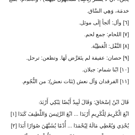
خدمَة، وَهِي السَّاق
.
[٦] وأل: ألجأ إِلَى موئل
.
[٧] اللحام: جمع لحم
.
[٨] النَّفْل: الْعَطِيَّة
.
[٩] حصان: عفيفة لم يتَعَرَّض لَهَا. وتظعن: ترحل
.
[١٠] ابْنا شمام: جبلان
.
[١١] الفرقدان وَآل نعش (بَنَات نعش): من النُّجُوم
.
قَالَ ابْنُ إسْحَاقَ: وَقَالَ لَبِيدٌ أَيْضًا يَبْكِي أَرْبَدَ
:
انْعَ الْكَرِيمَ لِلْكَرِيمِ أَرْبَدَا ... انْعَ الرَّئِيسَ وَاللَّطِيفَ كَبَدَا [١]
يُحْذِي وَيُعْطِي مَالَهُ لِيُحْمَدَا ... أُدْمًا يُشَبَّهْنَ صُوَارًا أَبَدَا [٢]