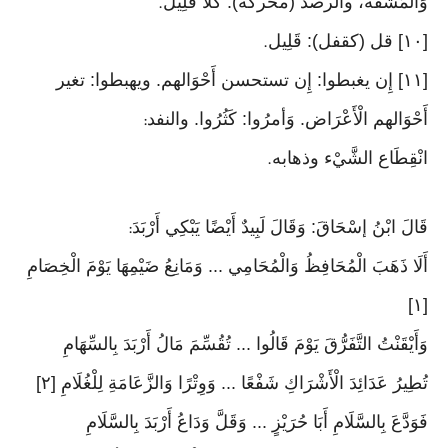
وَالْمَشَقَّة، والرصد (محركة): كلأ قَلِيل
.
[١٠] قل (كقفل): قَلِيل
.
[١١] إِن يغبطوا: إِن تستحسن أَحْوَالهم. ويهبطوا: تغير
أَحْوَالهم الْأَعْرَاض. وَأمرُوا: كَثُرُوا. والنفد
:
انْقِطَاع الشَّيْء وذهابه
.
قَالَ ابْنُ إسْحَاقَ: وَقَالَ لَبِيدٌ أَيْضًا يَبْكِي أَرْبَدَ
:
أَلَا ذَهَبَ الْمُحَافِظُ وَالْمُحَامِي ... وَمَانِعُ ضَيْمِهَا يَوْمَ الْخِصَامِ
[١]
وَأَيْقَنْتُ التَّفَرُّقَ يَوْمَ قَالُوا ... تُقُسِّمَ مَالُ أَرْبَدَ بِالسِّهَامِ
تُطِيرُ عَدَائِدَ الْأَشْرَاكِ شَفْعًا ... وَوِتْرًا وَالزَّعَامَةِ لِلْغُلَامِ [٢]
فَوَدَّعَ بِالسَّلَامِ أَبَا حُرَيْزٍ ... وَقَلَّ وَدَاعُ أَرْبَدَ بِالسَّلَامِ