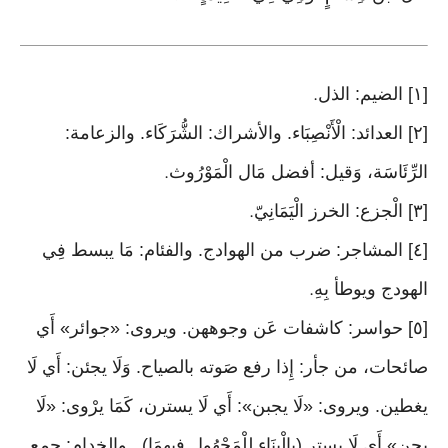
[١] الضيم: الذل
.
[٢] العدائد: الْأَنْصِبَاء. والأشراك: الشُّرَكَاء. والزعامة:
الرِّئَاسَة، وَقيل: أفضل مَال الْمَوْرُوث
.
[٣] الْجزع: الخرز الْيَمَانِيّ
.
[٤] المشاجر: ضرب من الهوادج. والفئام: مَا يبسط فِي
الهودج ويوطأ بِهِ
.
[٥] حواسر: كاشفات عَن وجوههن. ويروى: «جوائر» أَي
صائحات، من جأر: إِذا رفع صَوته بالصياح. وَلَا يجئن: أَي لَا
يغطين. ويروى: «لَا يجبن»: أَي لَا يسترن، كَمَا يرْوى: «لَا
يجن» أَي لَا يستر (بِالْبِنَاءِ للْمَجْهُول فيهمَا) . والخدام: جمع