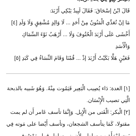
قَالَ ابْنُ إسْحَاقَ: فَقَالَ لَبِيدٌ يَبْكِي أَرْبَدَ
:
مَا إنْ تُعَدِّي الْمَنُونُ مِنْ أَحَدٍ ... لَا وَالِدٍ مُشْفِقٍ وَلَا وَلَدِ [٤]
أَخْشَى عَلَى أَرْبَدَ الْحُتُوفَ وَلَا ... أَرْهَبُ نَوْءَ السِّمَاكِ
وَالْأَسَدِ
فَعَيْنٍ هَلَّا بَكَيْتُ أَرْبَدَ إذْ ... قُمْنَا وَقَامَ النِّسَاءُ فِي كَبَدِ [٥]
[١] الغدة: دَاء يُصِيب الْبَعِير فَيَمُوت مِنْهُ. وَهُوَ شَبيه بالذبحة
الَّتِي تصيب الْإِنْسَان
.
[٢] الْبكر: الْفَتى من الْإِبِل. وَإِنَّمَا تأسف عَامر أَن لم يمت
مقتولا، كَمَا يتأسف الشجعان، وتأسف أَيْضا على مَوته فِي
بَيت امْرَأَة من سلول، لِأَن بنى سلول قبيل مَوْصُوف