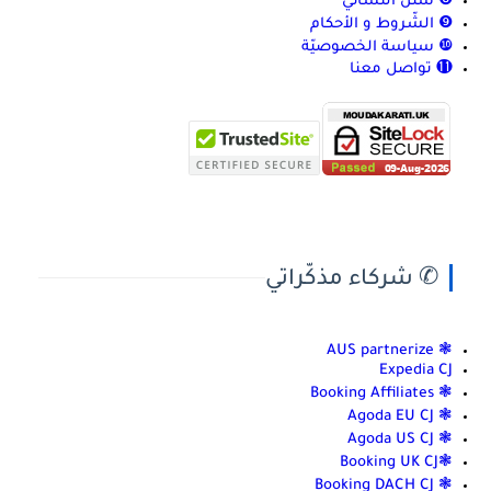
❽ سنن النسائي
❾ الشّروط و الأحكام
❿ سياسة الخصوصيّة
⓫ تواصل معنا
✆ شركاء مذكّراتي
❃ AUS partnerize
Expedia CJ
❃ Booking Affiliates
❃ Agoda EU CJ
❃ Agoda US CJ
❃Booking UK CJ
❃ Booking DACH CJ