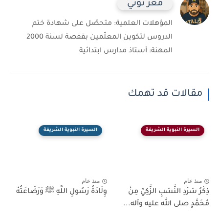
معزّ نوني
المؤهلات العلمية: متحصّل على شهادة ختم
الدروس لتكوين المعلّمين بقفصة لسنة 2000
المهنة: أستاذ مدارس ابتدائية
مقالات قد تهمك
السيرة النبوية الشريفة
السيرة النبوية الشريفة
منذ عام
منذ عام
ذِكْرُ سَرْدِ النَّسَبِ الزَّكِيِّ مِنْ
وِلَادَةُ رَسُولِ اللَّهِ ﷺ وَرَضَاعَتُهُ
مُحَمَّدٍ صلى الله عليه وآله...