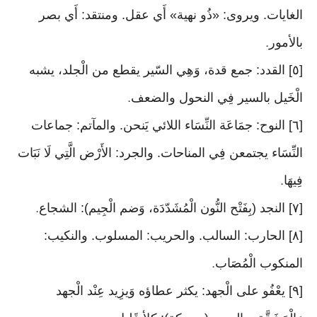
الغايات. ويروى: «ذُو نهية» أَي عقل. ومنتقد: أَي بصر
بالأمور
.
[٥] القدد: جمع قدة، وَهِي السّير يقطع من الْجلد، يشبه
الْخَيل بالسير فِي النحول والضعف
.
[٦] النوح: جمَاعَة النِّسَاء اللائي يَنحن. والمآتم: جماعات
النِّسَاء يجتمعن فِي المناحات. والجرد: الأَرْض الَّتِي لَا نَبَات
فِيهَا
.
[٧] النجد (بِفَتْح النُّون الْمُشَدّدَة، وَضم الْجِيم): الشجاع
.
[٨] الحارب: السالب. والحريب: المسلوب. والنكيب:
المنكوب الْمُصَاب
.
[٩] يعْفُو على الْجهد: يكثر عطاؤه وَيزِيد عِنْد الْجهد