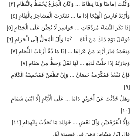
وَكُنْتَ إمَامَنَا وَلَنَا نِظَامًا ... وَكَانَ الْجَزْعُ يُحْفَظُ بِالنِّظَامِ [٣]
وَأَرْبَدُ فَارِسُ الْهَيْجَا إذَا مَا ... تَقَعَّرَتْ الْمَشَاجِرُ بِالْفِئَامِ [٤]
إذَا بَكَرَ النِّسَاءُ مُرَدَّفَاتٍ ... حَوَاسِرَ لَا يُجِئْنَ عَلَى الْخِدَامِ [٥]
فَوَاءَلَ يَوْمَ ذَلِكَ مَنْ أَتَاهُ ... كَمَا وَأَلَ الْمُحِلُّ إلَى الْحَرَامِ [٦]
وَيَحْمَدُ قِدْرَ أَرْبَدَ مَنْ عَرَاهَا ... إذَا مَا ذُمَّ أَرْبَابُ اللِّحَامِ [٧]
وَجَارَتُهُ إذَا حَلَّتْ لَدَيْهِ ... لَهَا نَفَلٌ وَحَظٌّ مِنْ سَنَامِ [٨]
فَإِنْ تَقْعُدْ فَمُكْرَمَةٌ حَصَانٌ ... وَإِنْ تَظْعَنْ فَمُحْسِنَةُ الْكَلَامِ
[٩]
وَهَلْ حُدِّثْتَ عَنْ أَخَوَيْنِ دَامَا ... عَلَى الْأَيَّامِ إلَّا ابْنَيْ شَمَامِ
[١٠]
وَإِلَّا الْفَرْقَدَيْنِ وَآلَ نَعْشٍ ... خَوَالِدَ مَا تُحَدِّثُ بِانْهِدَامِ [١١]
قَالَ ابْنُ هِشَامٍ: وَهِيَ فِي قَصِيدَةٍ لَهُ
.