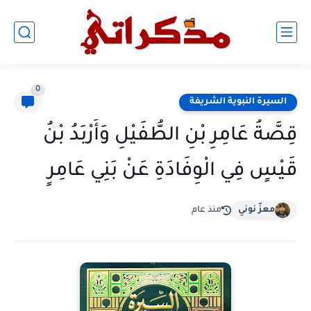
0
السيرة النبوية الشريفة
قِصَّةُ عَامِرِ بْنِ الطُّفَيْلِ وَأَرْبَدُ بْنُ
قَيْسٍ فِي الْوِفَادَةِ عَنْ بَنِي عَامِرٍ
معزّ نوني
منذ عام