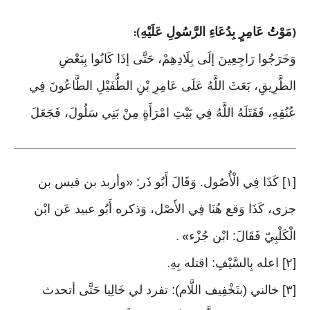
مَوْتُ عَامِرٍ بِدُعَاءِ الرَّسُولِ عَلَيْهِ
):
(
وَخَرَجُوا رَاجِعِينَ إلَى بِلَادِهِمْ، حَتَّى إذَا كَانُوا بِبَعْضِ
الطَّرِيقِ، بَعَثَ اللَّهُ عَلَى عَامِرِ بْنِ الطُّفَيْلِ الطَّاعُونَ فِي
عُنُقِهِ، فَقَتَلَهُ اللَّهُ فِي بَيْتِ امْرَأَةٍ مِنْ بَنِي سَلُولَ، فَجَعَلَ
[١] كَذَا فِي الْأُصُول. وَقَالَ أَبُو ذَر: «وأربد بن قيس بن
جزى، كَذَا وَقع هُنَا فِي الأَصْل، وَذكره أَبُو عبيد عَن ابْن
الْكَلْبِيّ فَقَالَ: ابْن جُزْء
» .
[٢] اعله بِالسَّيْفِ: اقتله بِهِ
.
[٣] خالني (بتَخْفِيف اللَّام): تفرد لي خَالِيا حَتَّى أتحدث