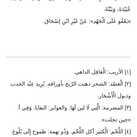
عُبَيْدَةَ، وَبَيْتُهُ
:
يَعْفُو عَلَى الْجَهْدِ»: عَنْ غَيْرِ ابْنِ إسْحَاقَ
.
«
[١] الأريب: الْعَاقِل الداهي
.
[٢] الْعَضُد: الشحر ذهبت الرّيح بأوراقه. يُرِيد عِنْد الحدب
وذبول الْأَشْجَار
.
[٣] المصرمة: الَّتِي لَا لبن لَهَا. والغوابر: البقايا. وَفِي أ:
«حِين تجلت
» .
[٤] اللَّحْم: الْكثير أكل اللَّحْم. وَذُو نهمة: طموح إِلَى بُلُوغ