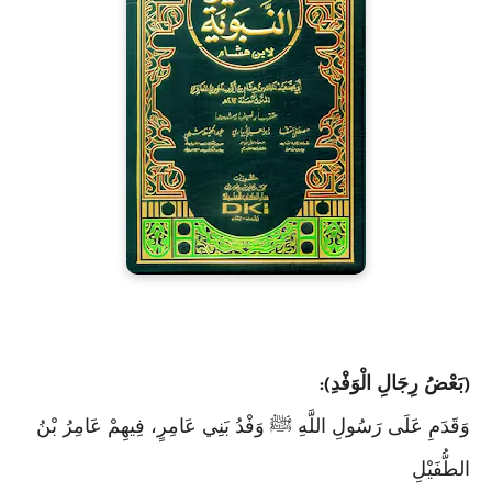
بَعْضُ رِجَالِ الْوَفْدِ
):
(
وَقَدَمِ عَلَى رَسُولِ اللَّهِ ﷺ وَفْدُ بَنِي عَامِرٍ، فِيهِمْ عَامِرُ بْنُ
الطُّفَيْلِ