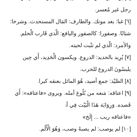
رجل غير مُعسر
.
[٦] غبا: بعد موتك. والطارف: المَال المستحدث. وشرخا:
شبَابًا. وصقورا: كالصقور واليافع: الّذي قَارب الْحلم.
والأمرد: الّذي لم تنْبت لحيته
.
[٧] يُرِيد بالحديد: الدروع. ويكسون الْحَدِيد، أَي حِين
يلبسُونَ الدروع للحرب
.
[٨] الصَّيْد: جمع أصيد، هُوَ المائل بعنقه كبرا
.
[٩] اعتاقه: مَنعه من بُلُوغ أمله. ويروى «فاعتافه»: أَي
قَصده. وَرِوَايَة هَذَا الْبَيْت فِي أ
:
فاعتاقه ريب ... إِلَخ
»
«
[١٠] لم يوصب: لم يصبهُ وصب، وَهُوَ الْأَلَم
.