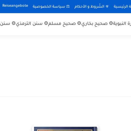
Reiseangebote
الرئيسية
☣ الشّروط و الأحكام
⚖ سياسة الخصوصية
 النبوية
⚙ صحيح بخاري
⚙ صحيح مسلم
⚙ سنن الترمذي
⚙ سنن ا