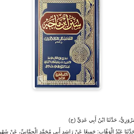
َرْوَزِيُّ، حَدَّثَنَا ابْنُ أَبِي عَدِيٍّ (ح)
 حَدَّثَنَا عَبْدُ الْوَهَّابِ: جَمِيعًا عَنْ رَاشِدٍ أَبِي مُحَمَّدٍ الْحِمَّانِيِّ، عَنْ شَهْ