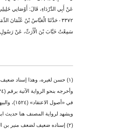
عَنْ أَبِي الدَّرْدَاءِ، قَالَ: أَوْصَانِي خَلِيلِي
٣٣٧٢
حَدَّثَنَا الْعَبَّاسُ بْنُ عُثْمَانَ الدِّمَ
-
سَمِعْتُ خَبَّابَ بْنَ الْأَرَتِّ، عَنْ رَسُولِ اللَّ
(١) حسن لغيره، وهذا إسناد ضعيف لضعف شهر بن حوشب
في «أصول الاعتقاد» (١٥٢٤)، والبيهقي في «شعب الإيمان» (٥٥٨٩) من طريق راشد الحماني، بهذا الإسناد
ويشهد لرواية المصنف هنا حديث ابن عباس عند الحاكم ٤/ ١٤٥، وعنه البيهقي ف
(٢) إسناده ضعيف لضعف منير بن الزبير: وهو الشامي أبو ذر الأردنَّي، وضعفه البوصيري في «مصباح الزجاجة