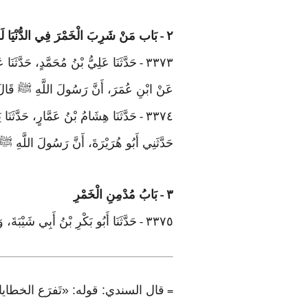
٢
بَاب مَنْ شَرِبَ الْخَمْرَ فِي الدُّنْيَا لَم
-
٣٣٧٣
حَدَّثَنَا عَلِيُّ بْنُ مُحَمَّدٍ، حَدَّثَنَا 
-
عَنْ ابْنِ عُمَرَ، أَنَّ رَسُولَ اللَّهِ ﷺ قَالَ: 
٣٣٧٤
حَدَّثَنَا هِشَامُ بْنُ عَمَّارٍ، حَدَّثَنَا
-
حَدَّثَنِي أَبُو هُرَيْرَةَ، أَنَّ رَسُولَ اللَّهِ 
٣
بَابُ مُدْمِنِ الْخَمْرِ
-
٣٣٧٥
حَدَّثَنَا أَبُو بَكْرِ بْنُ أَبِي شَيْبَةَ، 
-
قال السندي: قوله: «تَفرَع الخطايا»
=