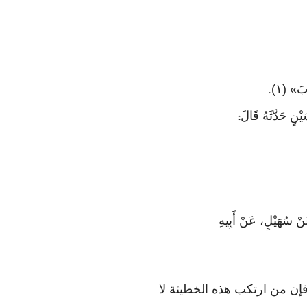
بَ» (١)
.
َيْنٍ حَدَّثَهُ قَالَ
:
 عَنْ سُهَيْلٍ، عَنْ أَبِيهِ
ا، فإن من ارتكب هذه الخطيئة لا