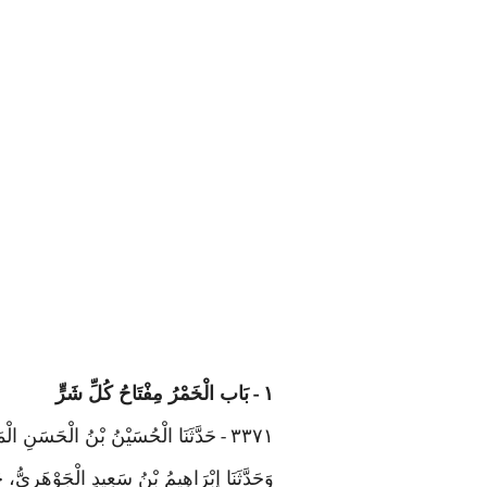
١
بَاب الْخَمْرُ مِفْتَاحُ كُلِّ شَرٍّ
-
٣٣٧١
حَدَّثَنَا الْحُسَيْنُ بْنُ الْحَسَنِ الْم
-
وَحَدَّثَنَا إِبْرَاهِيمُ بْنُ سَعِيدٍ الْجَوْهَرِيُّ،