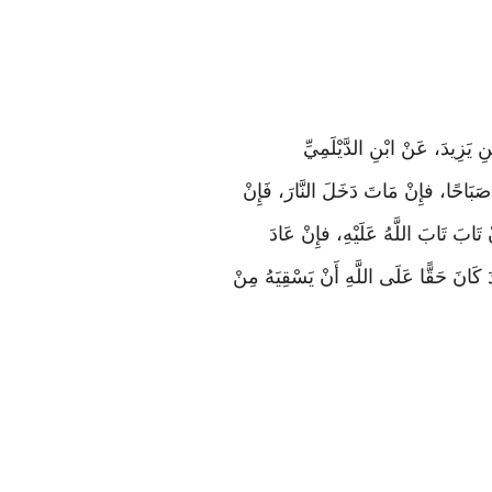
ْنِ يَزِيدَ، عَنْ ابْنِ الدَّيْلَمِيِّ
َبَاحًا، فإِنْ مَاتَ دَخَلَ النَّارَ، فَإِنْ
 تَابَ تَابَ اللَّهُ عَلَيْهِ، فإِنْ عَادَ
 كَانَ حَقًّا عَلَى اللَّهِ أَنْ يَسْقِيَهُ مِنْ