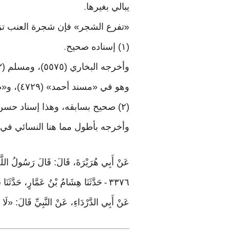
يبالي بغيرها
.
تفرع الشجر» فإن شجرة العنب تزي
«
(١) إسناده صحيح
.
وأخرجه البخاري (٥٥٧٥)، ومسلم (٢٠٠٣)، وأبو داود (٣٦٧٩)، والترمذي (١٩٦٩)، والنسائي ٨/ ٣١٧ - ٣١٨ من طريق نافع، به
وهو في «مسند أحمد» (٤٧٢٩)، و«صحيح ابن حبان» (٥٣٦٦)
(٢) صحيح بسابقه، وهذا إسناد حسن
وأخرجه بأطول مما هنا النسائي في «الكبرى» (٦٨٤٠) عن هشام بن
عَنْ أَبِي هُرَيْرَةَ، قَالَ: قَالَ رَسُولُ اللَّه
٣٣٧٦
حَدَّثَنَا هِشَامُ بْنُ عَمَّارٍ، حَدَّثَن
-
عَنْ أَبِي الدَّرْدَاءِ، عَنْ النَّبِيِّ قَالَ: «لَا ي