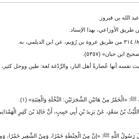
.
.
.
.
يث نفسه أنها عُصارةُ أهل النار، والرَّدْغة لغة: طين ووحل كثير،
: «الْخَمْرُ مِنْ هَاتَيْنِ الشَّجَرَتَيْنِ: النَّخْلَةِ وَالْعِنَبَةِ» (١)
.
اللَّيْثُ بْنُ سَعْدٍ، عَنْ يَزِيدَ بْنِ أَبِي حَبِيبٍ، أَنَّ خَالِدَ بْنَ كَثِيرٍ الْهَمْدَانِي
َالَ رَسُولُ اللَّهِ ﷺ: «إِنَّ مِنْ الْحِنْطَةِ خَمْرًا، وَمِنْ الشَّعِيرِ خَمْرًا، وَمِن