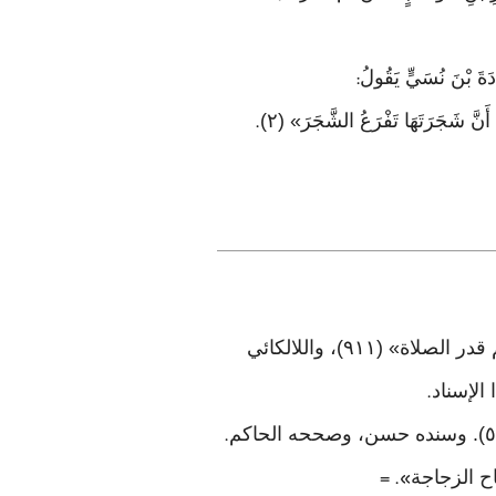
َادَةَ بْنَ نُسَيٍّ يَقُولُ
:
َنَّ شَجَرَتَهَا تَفْرَعُ الشَّجَرَ» (٢)
.
وأخرجه بنحو الرواية الآتية برقم (٤٠٣٤): البخاري في «الأدب المفرد» (١٨)، والمروزي في «تعظيم قدر الصلاة» (٩١١)، واللالكائي
.
.
». =