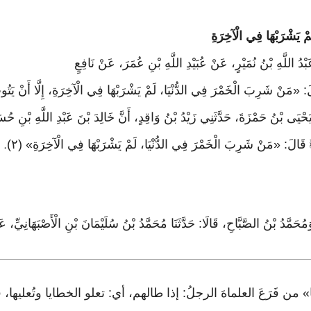
ْ يَشْرَبْهَا فِي الْآخِرَةِ
عَبْدُ اللَّهِ بْنُ نُمَيْرٍ، عَنْ عُبَيْدِ اللَّهِ بْنِ عُمَرَ، عَنْ نَافِعٍ
«مَنْ شَرِبَ الْخَمْرَ فِي الدُّنْيَا، لَمْ يَشْرَبْهَا فِي الْآخِرَةِ، إِلَّا أَنْ يَتُو
 يَحْيَى بْنُ حَمْزَةَ، حَدَّثَنِي زَيْدُ بْنُ وَاقِدٍ، أَنَّ خَالِدَ بْنَ عَبْدِ اللَّهِ بْنِ حُس
ﷺ قَالَ: «مَنْ شَرِبَ الْخَمْرَ فِي الدُّنْيَا، لَمْ يَشْرَبْهَا فِي الْآخِرَةِ» (٢)
.
وَمُحَمَّدُ بْنُ الصَّبَّاحِ، قَالَا: حَدَّثَنَا مُحَمَّدُ بْنُ سُلَيْمَانَ بْنِ الْأَصْبَهَانِيِّ،
 من فَرَعَ العلماهَ الرجلُ: إذا طالهم، أي: تعلو الخطايا وتُعليه