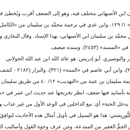
 (٢٤٥٣). وسنده ضعيف
.
.
وأخرجه أحمد في «المسند» 
بأسانيد فيها ضعف، انظر تخريجها عند حديث ابن عمر في «مسند 
دخل الجنة» أي: مع الداخلين في الوعد الأول من غير عذاب ولا ب
تُّورِبِشتي: هذا هو السبيل في تأويل أمثال هذه الأحاديث لتوافِ
جمُّ الغفير من المبتدعة، ومَن عرف وجوهَ القول وأساليب الب