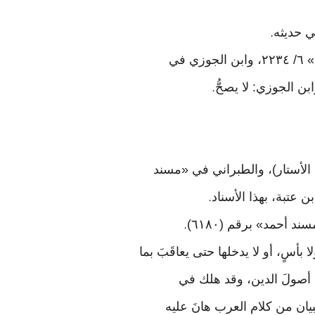
.
وأخرجه البخاري في «التاريخ الكبير» ١/ ١٢٩، وابن عدي في ترجمة محمَّد بن سليمان من «الكامل» ٦/ ٢٢٣٤، وابن الجوزي في
.
(٢٧٤٨٤)، وابن أبي عاصم في «السنة» (٣٢١)، والبزار (٢١٨٢ - كشف الأستار)، والطبراني في «مسند
.
أحمد» برقم (٦١٨٠)
.
أسٍ، أو لا يدخلها حتى يعاقَبَ بما
قَ أصولَ الدين، وقد هلك في
يان من كلام العرب هانَ عليه