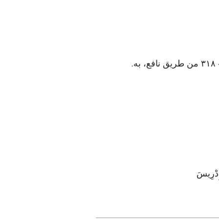
.
إِدْرِيسَ