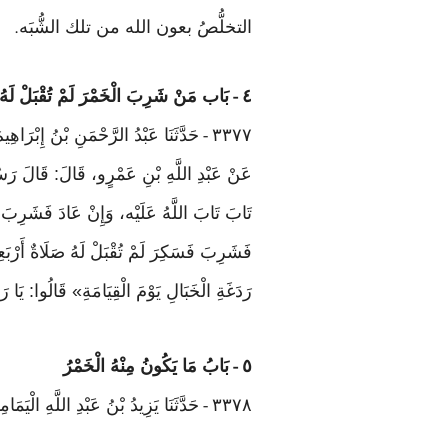
التخلُّصُ بعون الله من تلك الشُّبَه
.
٤
بَاب مَنْ شَرِبَ الْخَمْرَ لَمْ تُقْبَلْ لَهُ
-
٣٣٧٧
حَدَّثَنَا عَبْدُ الرَّحْمَنِ بْنُ إِبْرَاهِي
-
عَنْ عَبْدِ اللَّهِ بْنِ عَمْرٍو، قَالَ: قَالَ رَس
تَابَ تَابَ اللَّهُ عَلَيْه، وَإِنْ عَادَ فَشَرِبَ فَ
فَشَرِبَ فَسَكِرَ لَمْ تُقْبَلْ لَهُ صَلَاةٌ أَرْبَع
رَدَغَةِ الْخَبَالِ يَوْمَ الْقِيَامَةِ» قَالُوا: يَا
٥
بَابُ مَا يَكُونُ مِنْهُ الْخَمْرُ
-
٣٣٧٨
حَدَّثَنَا يَزِيدُ بْنُ عَبْدِ اللَّهِ الْيَمَا
-