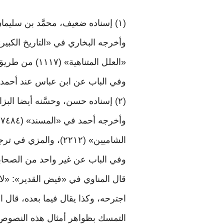
(١) إسناده ضعيف، محمَّد بن سليمان ابن الأصبهاني مختلف فيه، وهو إلى الضعف أقرب ويُخطئ في حديثه
«العلل المتناهية» (١١١٧) من طريق محمَّد بن سليمان ابن الأصبهاني، بهذا الإسناد. وقال البخاري وابن الجوزي: لا يصحُّ
وفي الباب عن ابن عباس عند أحمد في «المسند»
(٢) إسناده حسن، وحسَّنه أيضا البزار والبوصيري. أبو إدريس: هو عائذ الله ابن عبد الله الخولاني
الشاميين» (٢٢١٢)، والمزي في ترجمة سليمان بن عتبة من «التهذيب» ١٢/ ٤٠ من طريق سليمان بن عتبة، بهذا الأسناد
وفي الباب عن غير واحد من الصحابة 
قال المناوي في «فيض القدير»: «لا ي
اجترحه، وكذا يقال فيما بعده، قال ال
التمسك بظواهر أمثال هذه النصوص ال