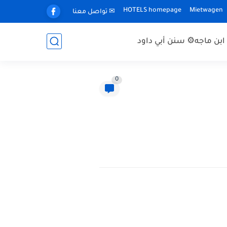
HOTELS homepage
Mietwagen
✉ تواصل معنا
بن ماجه
⚙ سنن أبي داود
0