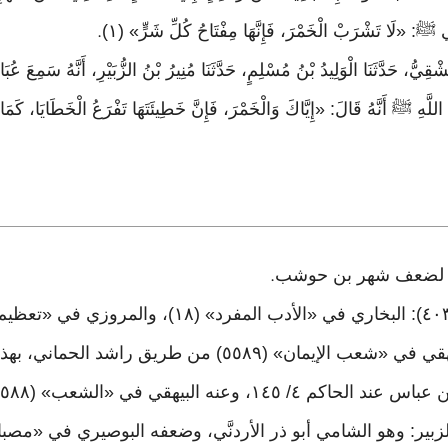
 ﷺ: «لَا تَشْرَبْ الْخَمْرَ، فَإِنَّهَا مِفْتَاحُ كُلِّ شَرٍّ» (١)
.
شْقِيُّ، حَدَّثَنَا الْوَلِيدُ بْنُ مُسْلِمٍ، حَدَّثَنَا مُنِيرُ بْنُ الزُّبَيْرِ، أَنَّهُ سَمِعَ عُب
هِ ﷺ أَنَّهُ قَالَ: «إِيَّاكَ وَالْخَمْرَ، فَإِنَّ خَطِيئَتَهَا تَفْرَعُ الْخَطَايَا، كَمَا أ
.
ي «الشعب» (٥٥٨٨). وسنده حسن، وصححه الحاكم