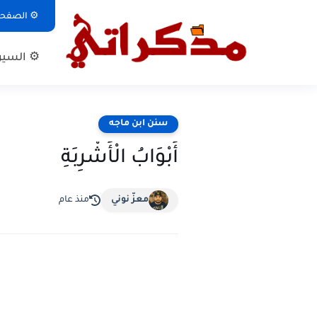
⚙ الصفحة 
⚙ السيرة
سنن ابن ماجه
أَبْوَابُ الْأَشْرِبَةِ
معزّ نوني
منذ عام