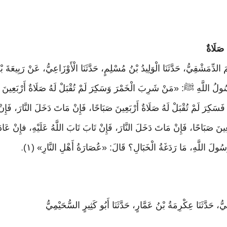
 صَلَاةٌ
مَ الدِّمَشْقِيُّ، حَدَّثَنَا الْوَلِيدُ بْنُ مُسْلِمٍ، حَدَّثَنَا الْأَوْزَاعِيُّ، عَنْ رَبِيعَةَ ب
ُولُ اللَّهِ ﷺ: «مَنْ شَرِبَ الْخَمْرَ وَسَكِرَ لَمْ تُقْبَلْ لَهُ صَلَاةٌ أَرْبَعِينَ ص
سَكِرَ لَمْ تُقْبَلْ لَهُ صَلَاةٌ أَرْبَعِينَ صَبَاحًا، فَإِنْ مَاتَ دَخَلَ النَّارَ، فَإِنْ
ِينَ صَبَاحًا، فَإِنْ مَاتَ دَخَلَ النَّارَ، فَإِنْ تَابَ تَابَ اللَّهُ عَلَيْهِ، فإِنْ عَادَ
 رَسُولَ اللَّهِ، مَا رَدَغَةُ الْخَبَالِ؟ قَالَ: «عُصَارَةُ أَهْلِ النَّارِ» (١)
.
مِيُّ، حَدَّثَنَا عِكْرِمَةُ بْنُ عَمَّارٍ، حَدَّثَنَا أَبُو كَثِيرٍ السُّحَيْمِيُّ