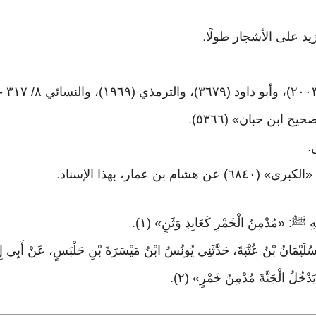
د على الأشجار طولًا
.
.
.
 عمار، بهذا الإسناد
.
ِ ﷺ: «مُدْمِنُ الْخَمْرِ كَعَابِدِ وَثَنٍ» (١)
.
َا سُلَيْمَانُ بْنُ عُتْبَةَ، حَدَّثَنِي يُونُسُ ابْنُ مَيْسَرَةَ بْنِ حَلْبَسٍ، عَنْ أَبِي 
َدْخُلُ الْجَنَّةَ مُدْمِنُ خَمْرٍ» (٢)
.