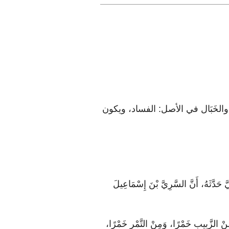
 والخَبَال في الأصل: الفساد، ويكون
َّ حَدَّثَهُ، أَنَّ السَّرِيَّ بْنَ إِسْمَاعِيلَ
ْ الزَّبِيبِ خَمْرًا، وَمِنْ التَّمْرِ خَمْرًا،