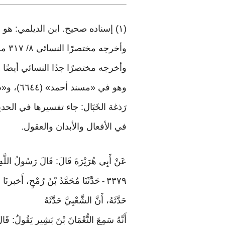
(١) إسناده صحيح. ابن الديلمي: هو عبد الله بن فيروز
وأخرجه مختصرًا النسائي ٨/ ٣١٧ من طريق الأوزاعي، بهذا الإسناد
وأخرجه مختصرًا جدًا النسائي أيضًا ٨/ ٣١٤ من طريق عروة بن رُوَيم، عن ابن الديلمي، به
وهو في «مسند أحمد» (٦٦٤٤)، و«صحيح ابن حبان» (٥٣٥٧)
رَذغة الخَبَال: جاء تفسيرها في الحد
في الأفعال والأبدان والعقول
.
عَنْ أَبِي هُرَيْرَةَ قَالَ: قَالَ رَسُولُ اللَّهِ ﷺ
٣٣٧٩
حَدَّثَنَا مُحَمَّدُ بْنُ رُمْحٍ، أَخبرنَا 
-
حَدَّثَهُ، أَنَّ الشَّعْبِيَّ حَدَّثَهُ
أَنَّهُ سَمِعَ النُّعْمَانَ بْنَ بَشِيرٍ يَقُولُ: ق