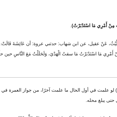
نْ أَمْرِي مَا اسْتَدْبَرْتُ)
.
َدَّثَنَا اللَّيْثُ، عَنْ عقيل، عن ابن شهاب: حدثني عروة: أن عَائِشَةَ قَالَتْ
:
نْ أَمْرِي مَا اسْتَدْبَرْتُ مَا سقتُ الْهَدْيَ، وَلَحَلَلْتُ مَعَ النَّاسِ حين حلّ
 لو علمت في أول الحال ما علمت آخرًا، من جواز العمرة في أ
 حتى يبلغ محله
.