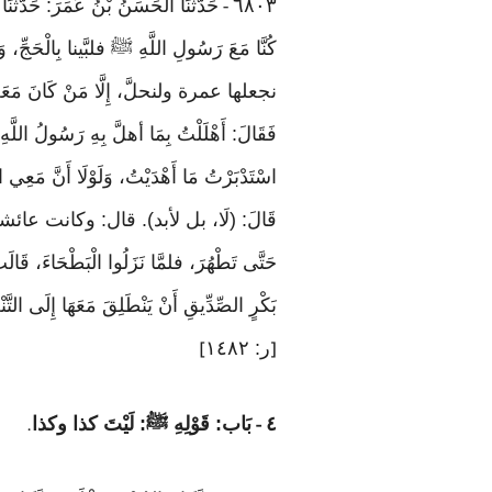
٦٨٠٣
حَدَّثَنَا الْحَسَنُ بْنُ عُمَرَ: حَدَّثَن
-
كُنَّا مَعَ رَسُولِ اللَّهِ ﷺ فلبَّينا بِالْحَجِّ،
نجعلها عمرة ولنحلَّ، إِلَّا مَنْ كَانَ مَعَهُ هَدْ
فَقَالَ: أَهْلَلْتُ بِمَا أهلَّ بِهِ رَسُولُ الل
اسْتَدْبَرْتُ مَا أَهْدَيْتُ، وَلَوْلَا أَنَّ مَعِي ا
قَالَ: (لَا، بل لأبد). قال: وكانت عائشة قدمت مَ
حَتَّى تَطْهُرَ، فلمَّا نَزَلُوا الْبَطْحَاءَ، قَالَت
بَكْرٍ الصِّدِّيقِ أَنْ يَنْطَلِقَ مَعَهَا إِلَى التَّ
ر: ١٤٨٢
]
[
٤
بَاب: قَوْلِهِ ﷺ: لَيْتَ كذا وكذا
.
-