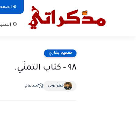
⚙ الصفحة 
⚙ السيرة
صحيح بخاري
٩٨ - كتاب التمنِّي.
معزّ نوني
منذ عام