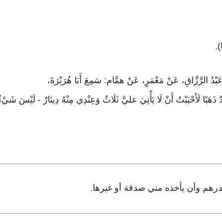
)
.
دُ الرَّزَّاقِ، عَنْ مَعْمَرٍ، عَنْ همَّام: سَمِعَ أَبَا هُرَيْرَةَ،
َهَبًا لَأَحْبَبْتُ أَنْ لَا يَأْتِيَ عليَّ ثَلَاثٌ وَعِنْدِي مِنْهُ دِينَارٌ - لَيْسَ شَ
لدرهم وأن يأخذه مني صدقة أو غيرها
.