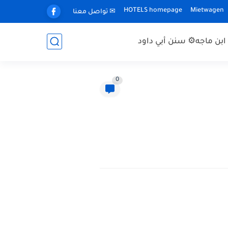
HOTELS homepage
Mietwagen
✉ تواصل معنا
بن ماجه
⚙ سنن أبي داود
0