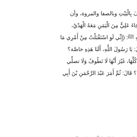
ْ نَطُوفَ بِالْبَيْتِ وبالصفا والمروة، وأن
َ عَلِيٌّ مِنَ الْيَمَنِ مَعَهُ الْهَدْيُ،
 ﷺ: (إِنِّي لَوِ اسْتَقْبَلْتُ مِنْ أَمْرِي مَا
لَ: يَا رَسُولَ اللَّهِ، أَلَنَا هَذِهِ خاصَّة؟
، غَيْرَ أَنَّهَا لَا تَطُوفُ وَلَا تصلِّي
؟ قَالَ: ثُمَّ أَمَرَ عَبْدَ الرَّحْمَنِ بْنَ أَبِي