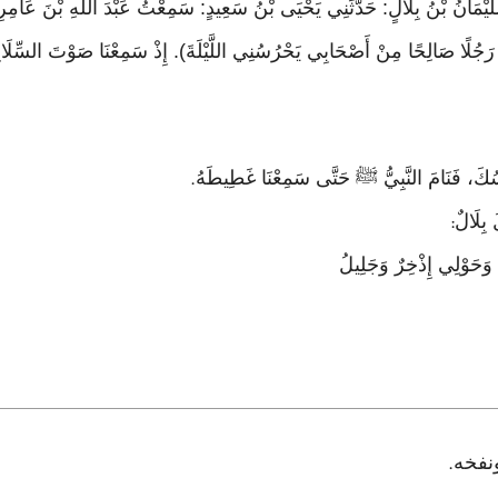
ا سُلَيْمَانُ بْنُ بِلَالٍ: حَدَّثَنِي يَحْيَى بْنُ سَعِيدٍ: سَمِعْتُ عَبْدَ اللَّهِ بْنَ عَامِ
ْتَ رَجُلًا صَالِحًا مِنْ أَصْحَابِي يَحْرُسُنِي اللَّيْلَةَ). إِذْ سَمِعْنَا صَوْتَ ال
كَ، فَنَامَ النَّبِيُّ ﷺ حَتَّى سَمِعْنَا غَطِيطَهُ
.
 بِلَالٌ
:
ٍ وَحَوْلِي إِذْخِرٌ وَجَلِيلُ
نفخه
.