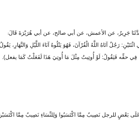
بَةَ: حَدَّثَنَا جَرِيرٌ، عن الأعمش، عن أبي صالح، عن أبي هُرَيْرَةَ قَالَ
:
َتَيْنِ: رَجُلٌ آتَاهُ اللَّهُ الْقُرْآنَ، فَهُوَ يَتْلُوهُ آنَاءَ اللَّيْلِ وَالنَّهَارِ، يَقُو
ِقُهُ فِي حقِّه فَيَقُولُ: لَوْ أُوتِيتُ مِثْلَ مَا أُوتِيَ هَذَا لَفَعَلْتُ كَمَا يفعل)
.
عَلَى بَعْضٍ للرجل نَصِيبٌ مِمَّا اكْتَسَبُوا وَلِلنِّسَاءِ نَصِيبٌ مِمَّا اكْتَسَبْنَ وَ