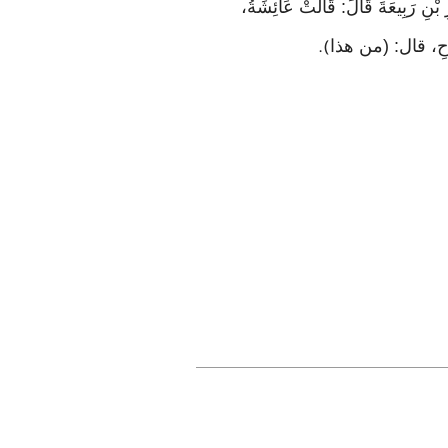
رِ بْنِ رَبِيعَةَ قَالَ: قَالَتْ عَائِشَةُ،
سِّلَاحِ، قال: (من هذا
).