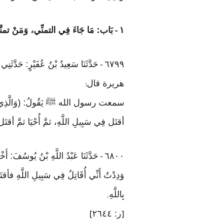
١
بَاب: مَا جَاءَ فِي التمنِّي، وَمَنْ تم
-
٦٧٩٩
حَدَّثَنَا سَعِيدُ بْنُ عُفَيْرٍ: حَدَّ
-
هريرة قال
:
سمعت رسول الله ﷺ يَقُولُ: (وَالَّذِي نَفْسِي بِي
أقتَل فِي سَبِيلِ اللَّهِ، ثمَّ أُحْيَا ثمَّ أقتَل،
٦٨٠٠
حَدَّثَنَا عَبْدُ اللَّهِ بْنُ يُو
-
وَدِدْتُ أَنِّي أُقَاتِلُ فِي سَبِيلِ اللَّهِ فأقتَ
بِاللَّهِ
.
ر: ٢٦٤٤
]
[