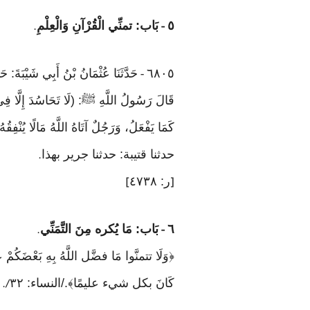
٥
بَاب: تمنِّي الْقُرْآنِ وَالْعِلْمِ
.
-
٦٨٠٥
حَدَّثَنَا عُثْمَانُ بْنُ أَبِي شَيْ
-
قَالَ رَسُولُ اللَّهِ ﷺ: (لَا تَحَاسُدَ إِلَّا فِي اثْن
كَمَا يَفْعَلُ، وَرَجُلٌ آتَاهُ اللَّهُ مَالًا يُنْف
حدثنا قتيبة: حدثنا جرير بهذا
.
ر: ٤٧٣٨
]
[
٦
بَاب: مَا يُكره مِنَ التَّمَنِّي
.
-
﴿وَلَا تتمنَّوا مَا فضَّل اللَّهُ بِهِ بَعْضَكُمْ 
كَانَ بكل شيء عليمًا﴾./النساء: ٣٢
/.