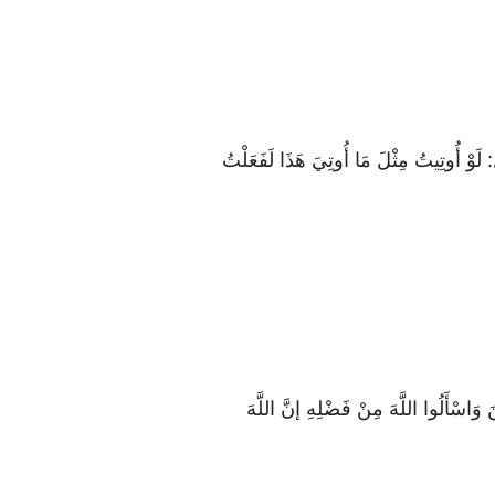
لُ: لَوْ أُوتِيتُ مِثْلَ مَا أُوتِيَ هَذَا لَفَعَلْتُ
اسْأَلُوا اللَّهَ مِنْ فَضْلِهِ إنَّ اللَّهَ