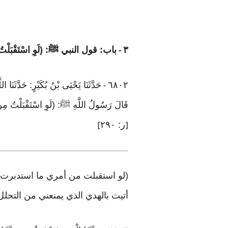
٣
باب: قول النبي ﷺ: (لَوِ اسْتَقْبَلْتُ مِ
-
٦٨٠٢
حَدَّثَنَا يَحْيَى بْنُ بُكَيْرٍ: ح
-
قَالَ رَسُولُ اللَّهِ ﷺ: (لَوِ اسْتَقْبَلْتُ مِ
ر: ٢٩٠
]
[
(لو استقبلت من أمري ما استدبرت)
أتيت بالهدي الذي يمنعني من التحلل