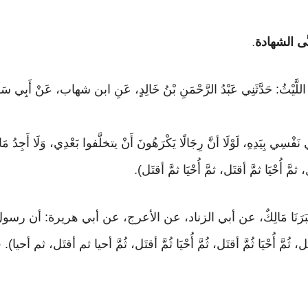
نَّى الشهادة
.
ثَنِي اللَّيْثُ: حَدَّثَنِي عَبْدُ الرَّحْمَنِ بْنُ خَالِدٍ، عَنِ ابن شهاب، عَنْ أَبِي س
َدِهِ، لَوْلَا أنَّ رِجَالًا يَكْرَهُونَ أَنْ يتخلَّفوا بَعْدِي، وَلَا أَجِدُ مَا أَ
 ثمَّ أُحْيَا ثمَّ أقتَل، ثمَّ أُحْيَا ثمَّ أقتَل)
.
سُفَ: أَخْبَرَنَا مَالِكٌ، عن أبي الزناد، عن الأعرج، عن أبي هريرة: أن رسول ا
ل، ثُمَّ أُحْيَا ثُمَّ أقتَل، ثُمَّ أُحْيَا ثُمَّ أقتَل، ثُمَّ أحيا ثم أقتَل، ثم أحيا). فَ