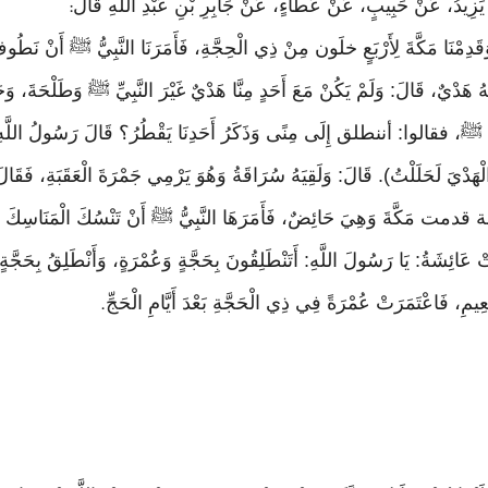
َا يَزِيدُ، عَنْ حَبِيبٍ، عَنْ عَطَاءٍ، عَنْ جَابِرِ بْنِ عَبْدِ اللَّهِ قَالَ
:
 وَقَدِمْنَا مَكَّةَ لِأَرْبَعٍ خلَون مِنْ ذِي الْحِجَّةِ، فَأَمَرَنَا النَّبِيُّ ﷺ أَن
يٌ، قَالَ: وَلَمْ يَكُنْ مَعَ أَحَدٍ مِنَّا هَدْيٌ غَيْرَ النَّبِيِّ ﷺ وَطَلْحَةَ، وَجَاء
َّهِ ﷺ، فقالوا: أننطلق إِلَى مِنًى وَذَكَرُ أَحَدِنَا يَقْطُرُ؟ قَالَ رَسُولُ اللَّهِ
لْهَدْيَ لَحَلَلْتُ). قَالَ: وَلَقِيَهُ سُرَاقَةُ وَهُوَ يَرْمِي جَمْرَةَ الْعَقَبَةِ، فَقَا
كَّةَ وَهِيَ حَائِضٌ، فَأَمَرَهَا النَّبِيُّ ﷺ أَنْ تَنْسُكَ الْمَنَاسِكَ كُلَّهَا
ْ عَائِشَةُ: يَا رَسُولَ اللَّهِ: أَتَنْطَلِقُونَ بِحَجَّةٍ وَعُمْرَةٍ، وَأَنْطَلِقُ بِحَجَّةٍ
نْعِيمِ، فَاعْتَمَرَتْ عُمْرَةً فِي ذِي الْحَجَّةِ بَعْدَ أَيَّامِ الْحَجِّ
.