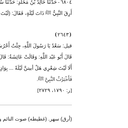
٦٨٠٤
حَدَّثَنَا خَالِدُ بْنُ مَخْلَدٍ: حَدَّثَنَ
-
أَرِقَ النَّبِيُّ ﷺ ذَاتَ لَيْلَةٍ، فَقَالَ: (لَي
⦘
٢٦٤٣
⦗
قيل: سَعْدٌ يَا رَسُولَ اللَّهِ، جِئْتُ أَحْرُسُ
قَالَ أَبُو عَبْد اللَّهِ: وَقَالَتْ عَائِشَةُ: قَالَ
أَلَا لَيْتَ شِعْرِي هَلْ أبيتنَّ لَيْلَةً ... بِوَاد
فَأَخْبَرْتُ النَّبِيَّ ﷺ
.
ر: ١٧٩٠، ٢٧٢٩
]
[
(أرق) سهر. (غطيطه) صوت النائم و