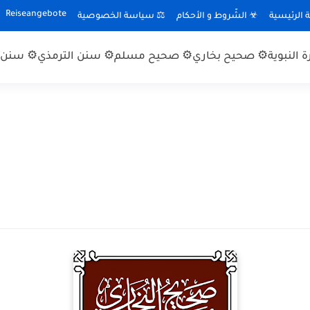
Reiseangebote
الرئيسية
☣ الشّروط و الأحكام
⚖ سياسة الخصوصية
 النبوية
⚙ صحيح بخاري
⚙ صحيح مسلم
⚙ سنن الترمذي
⚙ سنن ا