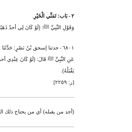
٢
بَاب: تَمَنِّي الْخَيْرِ
.
-
وَقَوْلِ النَّبِيِّ ﷺ: (لَوْ كَانَ لِي أحدٌ ذَهَبًا
٦٨٠١
حدثنا إسحق بْنُ نَصْرٍ: حَدَّثَنَا عَبْ
-
عَنِ النَّبِيِّ ﷺ قَالَ: (لَوْ كَانَ عِنْدِي أحدٌ ذ
يَقْبَلُهُ)
.
ر: ٢٢٥٩
]
[
(أجد من يقبله) أي من يحتاج ذلك ا