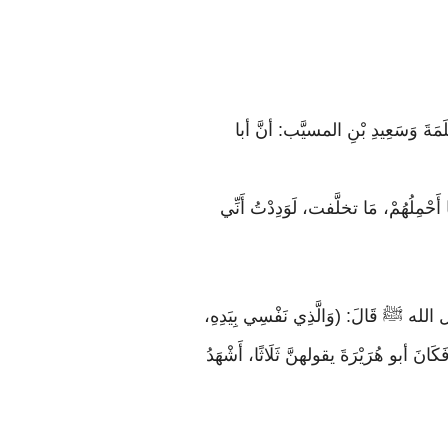
َلَمَةَ وَسَعِيدِ بْنِ المسيَّب: أنَّ أبا
حْمِلُهُمْ، مَا تخلَّفت، لَوَدِدْتُ أَنِّي
لله ﷺ قَالَ: (وَالَّذِي نَفْسِي بِيَدِهِ،
كَانَ أبو هُرَيْرَةَ يقولهنَّ ثَلَاثًا، أَشْهَدُ