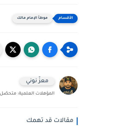
موطأ الإمام مالك
معزّ نوني
المؤهلات العلمية: متحصّل على شهادة 
مقالات قد تهمك