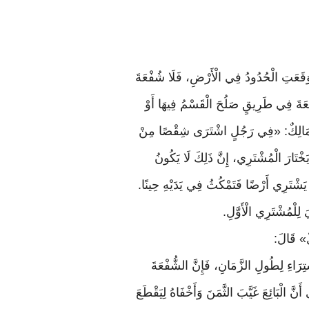
وَقَعَتِ الْحُدُودُ فِي الْأَرْضِ، فَلَا شُفْعَةَ
ْعَةَ فِي طَرِيقٍ صَلُحَ الْقَسْمُ فِيهَا أَوْ
قَالَ مَالِكٌ: «فِي رَجُلٍ اشْتَرَى شِقْصًا مِنْ
يَخْتَارَ الْمُشْتَرِي، إِنَّ ذَلِكَ لَا يَكُونُ
ِ يَشْتَرِي أَرْضًا فَتَمْكُثُ فِي يَدَيْهِ حِينًا.
َ لِلْمُشْتَرِي الْأَوَّلِ.
ٌ»
قَالَ
:
ْتِرَاءِ لِطُولِ الزَّمَانِ، فَإِنَّ الشُّفْعَةَ
نَّ الْبَائِعَ غَيَّبَ الثَّمَنَ وَأَخْفَاهُ لِيَقْطَعَ