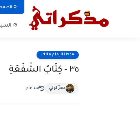
⚙ الصفحة 
⚙ السيرة
موطأ الإمام مالك
٣٥ - كِتَابُ الشُّفْعَةِ
معزّ نوني
منذ عام