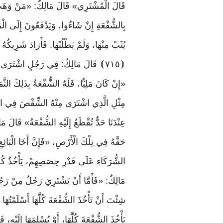
قَالَ الْمُشْتَرِي» قَالَ مَالِكٌ: «مَنْ وَهَبَ شِق
بِالشُّفْعَةِ إِنْ شَاءُوا، وَيَدْفَعُونَ إِلَى الْم
يُثَبْ مِنْهَا، وَلَمْ يَطْلُبْهَا. فَأَرَادَ شَرِيكُهُ 
⦗
٧١٥
⦘
قَالَ
مَالِكٌ
:
فِي
رَجُلٍ
اشْتَرَى
«إِنْ
كَانَ
مَلِيًّا، فَلَهُ الشُّفْعَةُ بِذَلِكَ الثّ
مِثْلِ الَّذِي اشْتَرَى مِنْهُ الشِّقْصَ فِي الْأَرْ
عِنْدَنَا حَدٌّ تُقْطَعُ إِلَيْهِ الشُّفْعَةُ» قَالَ مَال
حَقَّهُ فِي تِلْكَ الْأَرْضِ، «فَإِنَّ أَخَا الْبَائِع
الشُّرَكَاءِ عَلَى قَدْرِ حِصَصِهِمْ، يَأْخُذُ كُلُّ 
مَالِكٌ: «فَأَمَّا أَنْ يَشْتَرِيَ رَجُلٌ مِنْ رَجُ
شِئْتَ أَنْ تَأْخُذَ الشُّفْعَةَ كُلَّهَا أَسْلَمْتُهَا 
يَأْخُذَ الشُّفْعَةَ كُلَّهَا، أَوْ يُسْلِمَهَا إِلَيْهِ، ف