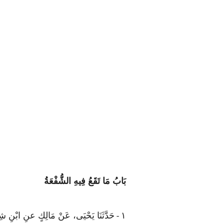
بَابُ مَا تَقَعُ فِيهِ الشُّفْعَةُ
١
حَدَّثَنَا يَحْيَى، عَنْ مَالِكٍ عنِ ابْنِ 
-