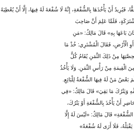
ًّا،
فَيُرِيدُ
أَنْ
يَأْخُذَهَا
بِالشُّفْعَةِ،
إِنَّهُ
لَا
شُفْعَةَ
لَهُ
فِيهَا،
إِلَّا
أَنْ
يُعْطِيَهُ
ْتَرَكَةٍ، فَلَمَّا عَلِمَ أَنَّ صَاحِبَ
ي كَانَ بَاعَهَا بِهِ» قَالَ مَالِكٌ: «مَنِ
وِ الْأَرْضِ، فَقَالَ الْمُشْتَرِي: خُذْ مَا
ِصَّتِهَا مِنْ ذَلِكَ الثَّمَنِ يُقَامُ كُلُّ
نَ الْقِيمَةِ مِنْ رَأْسِ الثَّمَنِ. وَلَا يَأْخُذُ
بَعْضُ مَنْ لَهُ فِيهَا الشُّفْعَةُ لِلْبَائِعِ.
رِ حَقِّهِ وَيَتْرُكَ مَا بَقِيَ» قَالَ مَالِكٌ: «فِي
حَاضِرِ
أَنْ
يَأْخُذَ
بِالشُّفْعَةِ
أَوْ
يَتْرُكَ،
لشُّفْعَةِ» قَالَ مَالِكٌ: «لَيْسَ لَهُ إِلَّا
يَقْبَلْهُ، فَلَا أَرَى لَهُ شُفْعَةً
»