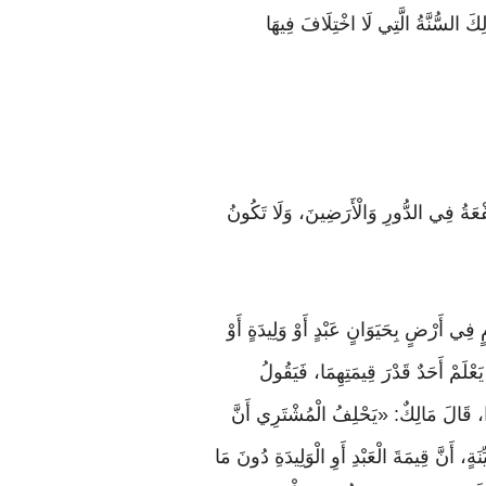
َ السُّنَّةُ الَّتِي لَا اخْتِلَافَ فِيهَا
ْعَةُ فِي الدُّورِ وَالْأَرَضِينَ، وَلَا تَكُونُ
ِي أَرْضٍ بِحَيَوَانٍ عَبْدٍ أَوْ وَلِيدَةٍ أَوْ
َعْلَمْ أَحَدٌ قَدْرَ قِيمَتِهِمَا، فَيَقُولُ
ًا، قَالَ مَالِكٌ: «يَحْلِفُ الْمُشْتَرِي أَنَّ
َةٍ، أَنَّ قِيمَةَ الْعَبْدِ أَوِ الْوَلِيدَةِ دُونَ مَا