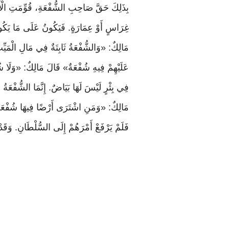
بِذَلِكَ حَقَّ صَاحِبِ الشُّفْعَةِ، قُوِّمَتِ الْأَرْ
غِرَاسٍ أَوْ عِمَارَةٍ. فَيَكُونُ عَلَى مَا يَكُونُ
مَالِكٌ: «وَالشُّفْعَةُ ثَابِتَةٌ فِي مَالِ الْمَيّ
عَلَيْهِمْ فِيهِ شُفْعَةٌ» قَالَ مَالِكٌ: «وَلَا شُفْ
فِي بِئْرٍ لَيْسَ لَهَا بَيَاضٌ. إِنَّمَا الشُّفْعَةُ 
مَالِكٌ: «وَمَنِ اشْتَرَى أَرْضًا فِيهَا شُفْعَةٌ لِ
فَلَمْ يَرْفَعْ أَمْرَهُمْ إِلَى السُّلْطَانِ. وَقَدْ