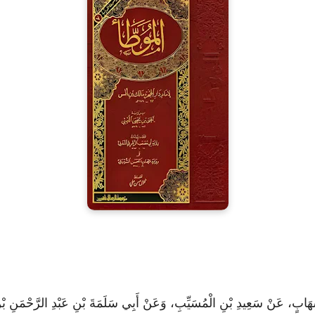
شِهَابٍ، عَنْ سَعِيدِ بْنِ الْمُسَيِّبِ، وَعَنْ أَبِي سَلَمَةَ بْنِ عَبْدِ الرَّحْمَ