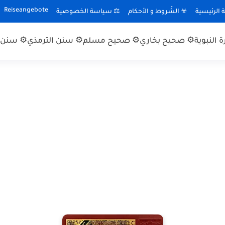
Reiseangebote
الرئيسية
☣ الشّروط و الأحكام
⚖ سياسة الخصوصية
 النبوية
⚙ صحيح بخاري
⚙ صحيح مسلم
⚙ سنن الترمذي
⚙ سنن ا