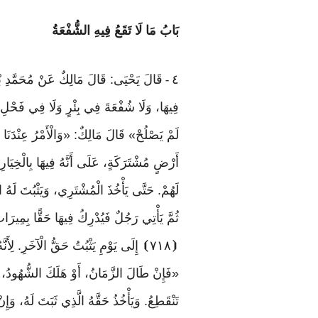
بَابُ مَا لَا تَقَعُ فِيهِ الشُّفْعَةُ
٤
قَالَ يَحْيَى: قَالَ مَالِكٌ عَنْ مُحَمَّدِ بْ
-
فِيهَا، وَلَا شُفْعَةَ فِي بِئْرٍ وَلَا فِي فَحْلِ
لَمْ يَصْلُحْ» قَالَ مَالِكٌ: «وَالْأَمْرُ عِنْدَن
أَرْضٍ مُشْتَرَكَةٍ، عَلَى أَنَّهُ فِيهَا بِالْخِيَارِ،
لَهُمْ. حَتَّى يَأْخُذَ الْمُشْتَرِي، وَيَثْبُتَ لَهُ
ثُمَّ يَأْتِي رَجُلٌ فَيُدْرِكُ فِيهَا حَقًّا بِمِيرَاث
⦗
٧١٨
⦘
إِلَى
يَوْمِ
يَثْبُتُ
حَقُّ
الْآخَرِ
.
لِأَنَّه
«فَإِنْ
طَالَ
الزَّمَانُ،
أَوْ
هَلَكَ
الشُّهُودُ،
تَنْقَطِعُ. وَيَأْخُذُ حَقَّهُ الَّذِي ثَبَتَ لَهُ، وَإِن