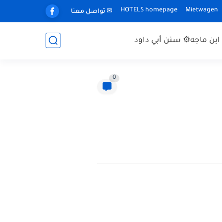
HOTELS homepage
Mietwagen
✉ تواصل معنا
بن ماجه
⚙ سنن أبي داود
0