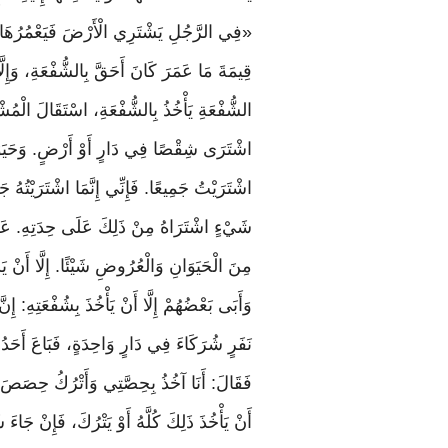
«فِي
الرَّجُلِ
يَشْتَرِي
الْأَرْضَ
فَيَعْمُرُهَا
قِيمَةَ مَا عَمَرَ كَانَ أَحَقَّ بِالشُّفْعَةِ، وَإِ
الشُّفْعَةِ يَأْخُذُ بِالشُّفْعَةِ، اسْتَقَالَ الْمُش
اشْتَرَى شِقْصًا فِي دَارٍ أَوْ أَرْضٍ. وَحَيَوَا
اشْتَرَيْتُ جَمِيعًا. فَإِنِّي إِنَّمَا اشْتَرَيْتُهُ 
شَيْءٍ اشْتَرَاهُ مِنْ ذَلِكَ عَلَى حِدَتِهِ. عَلَى ا
مِنَ الْحَيَوَانِ وَالْعُرُوضِ شَيْئًا. إِلَّا أَنْ
وَأَبَى بَعْضُهُمْ إِلَّا أَنْ يَأْخُذَ بِشُفْعَتِهِ: إِ
نَفَرٍ شُرَكَاءَ فِي دَارٍ وَاحِدَةٍ، فَبَاعَ أَحَدُه
فَقَالَ: أَنَا آخُذُ بِحِصَّتِي وَأَتْرُكُ حِصَصَ ش
أَنْ يَأْخُذَ ذَلِكَ كُلَّهُ أَوْ يَتْرُكَ، فَإِنْ جَاء