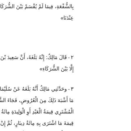
بِالشُّفْعَةِ، فِيمَا لَمْ يُقْسَمْ بَيْنَ الشُّرَكَا
عِنْدَنَا
»
٢
قَالَ مَالِكٌ: إِنَّهُ بَلَغَهُ، أَنَّ سَعِيدَ 
-
إِلَّا بَيْنَ الشُّرَكَاءِ
»
٣
وحَدَّثَنِي مَالِكٌ أَنَّهُ بَلَغَهُ عَنْ سُلَي
-
مَا أَشْبَهَ ذَلِكَ مِنَ الْعُرُوضِ، فَجَاءَ الشَّرِيكُ
الْمُشْتَرِي قِيمَةُ الْعَبْدِ أَوِ الْوَلِيدَةِ مِا
قِيمَةَ مَا اشْتَرَى بِهِ مِائَةُ دِينَارٍ، ثُمَّ إِنْ شَ