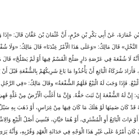
نِ عُمَارَةَ، عَنْ أَبِي بَكْرِ بْنِ حَزْمٍ، أَنَّ عُثْمَانَ بْنَ عَفَّانَ قَالَ: «إِذَا 
 النَّخْلِ» قَالَ مَالِكٌ: «وَعَلَى هَذَا الْأَمْرُ عِنْدَنَا» قَالَ مَالِكٌ: «وَلَا شُف
َا أَنَّهُ لَا شُفْعَةَ فِي عَرْصَةِ دَارٍ صَلُحَ الْقَسْمُ فِيهَا أَوْ لَمْ يَصْلُحْ» 
 فَأَرَادَ شُرَكَاءُ الْبَائِعِ أَنْ يَأْخُذُوا مَا بَاعَ شَرِيكُهُمْ بِالشُّفْعَةِ قَبْلَ أَنْ 
 الْبَيْعُ. فَإِذَا وَجَبَ لَهُ الْبَيْعُ فَلَهُمُ الشُّفْعَةُ» وقَالَ مَالِكٌ: «فِي الرَّجُل
ٍ: إِنَّ لَهُ الشُّفْعَةَ إِنْ ثَبَتَ حَقُّهُ. وَإِنَّ مَا أَغَلَّتِ الْأَرْضُ مِنْ غَلَّةٍ فَهِي
ُ
قَدْ
كَانَ
ضَمِنَهَا
لَوْ
هَلَكَ
مَا
كَانَ
فِيهَا
مِنْ
غِرَاسٍ،
أَوْ
ذَهَبَ
بِهِ
سَيْل
أَوْ
مَ
اتَ الْبَائِعُ أَوِ الْمُشْتَرِي، أَوْ هُمَا حَيَّانِ، فَنُسِيَ أَصْلُ الْبَيْعِ وَالِاش
ْ كَانَ أَمْرُهُ عَلَى غَيْرِ هَذَا الْوَجْهِ فِي حَدَاثَةِ الْعَهْدِ وَقُرْبِهِ، وَأَنَّهُ يَرَى أَ