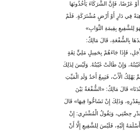
 عَرْضًا، فَإِنَّ الشُّرَكَاءَ يَأْخُذُونَهَا
ِبَةً فِي دَارٍ أَوْ أَرْضٍ مُشْتَرَكَةٍ. فَلَمْ
هُوَ لِلشَّفِيعِ بِقِيمَةِ الثَّوَابِ»
ُذَهَا
بِالشُّفْعَةِ،
قَالَ
مَالِكٌ
:
أَجَلِ، فَإِذَا جَاءَهُمْ بِحَمِيلٍ مَلِيٍّ ثِقَةٍ
تُهُ، وَإِنْ طَالَتْ غَيْبَتُهُ. وَلَيْسَ لِذَلِكَ
 يَهْلِكُ الْأَبُ، فَيَبِيعُ أَحَدُ وَلَدِ الْمَيِّتِ
نْدَنَا» قَالَ مَالِكٌ: «الشُّفْعَةُ بَيْنَ
َبِقَدْرِهِ، وَذَلِكَ إِنْ تَشَاحُّوا فِيهَا» قَالَ
قَدْرِ حِصَّتِي، وَيَقُولُ الْمُشْتَرِي: إِنْ
ْلَمَهُ إِلَيْهِ، فَلَيْسَ لِلشَّفِيعِ إِلَّا أَنْ