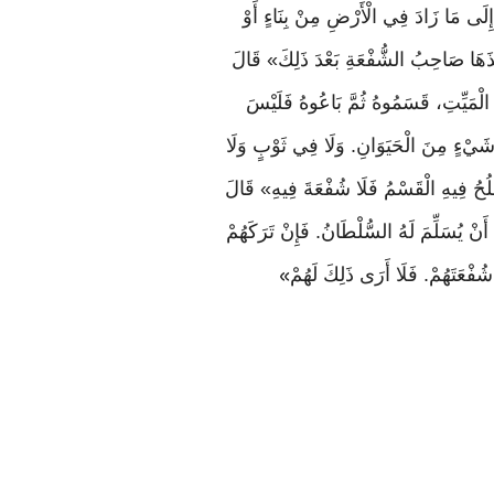
إِلَى مَا زَادَ فِي الْأَرْضِ مِنْ بِنَاءٍ أَوْ
َذَهَا صَاحِبُ الشُّفْعَةِ بَعْدَ ذَلِكَ» قَالَ
الْمَيِّتِ، قَسَمُوهُ ثُمَّ بَاعُوهُ فَلَيْسَ
ي شَيْءٍ مِنَ الْحَيَوَانِ. وَلَا فِي ثَوْبٍ وَلَا
َصْلُحُ فِيهِ الْقَسْمُ فَلَا شُفْعَةَ فِيهِ» قَالَ
نْ يُسَلِّمَ لَهُ السُّلْطَانُ. فَإِنْ تَرَكَهُمْ
ُفْعَتَهُمْ. فَلَا أَرَى ذَلِكَ لَهُمْ
»