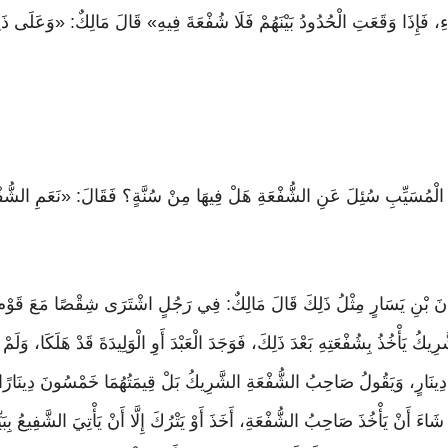
ءِ، فَإِذَا وَقَعَتِ الْحُدُودُ بَيْنَهُمْ فَلَا شُفْعَةَ فِيهِ» قَالَ مَالِكٌ: «وَعَلَى ذَلِك
بْنَ الْمُسَيِّبِ سُئِلَ عَنِ الشُّفْعَةِ هَلْ فِيهَا مِنْ سُنَّةٍ؟ فَقَالَ: «نَعَمِ الشُّف
ْمَانَ بْنِ يَسَارٍ مِثْلُ ذَلِكَ قَالَ مَالِكٌ: فِي رَجُلٍ اشْتَرَى شِقْصًا مَعَ قَوْمٍ ف
 يَأْخُذُ بِشُفْعَتِهِ بَعْدَ ذَلِكَ، فَوَجَدَ الْعَبْدَ أَوِ الْوَلِيدَةَ قَدْ هَلَكَا، وَلَمْ ي
ئَةُ دِينَارٍ، وَيَقُولُ صَاحِبُ الشُّفْعَةِ الشَّرِيكُ بَلْ قِيمَتُهُمَا خَمْسُونَ دِينَار
اءَ أَنْ يَأْخُذَ صَاحِبُ الشُّفْعَةِ، أَخَذَ أَوْ يَتْرُكَ إِلَّا أَنْ يَأْتِيَ الشَّفِيعُ بِبَيِّن