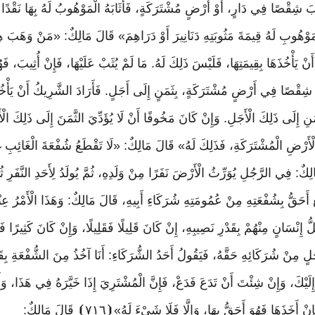
ْصًا فِي دَارٍ، أَوْ أَرْضٍ مُشْتَرَكَةٍ، فَأَثَابَهُ الْمَوْهُوبُ لَهُ بِهَا نَقْدًا أَوْ
َوْهُوبِ لَهُ قِيمَةَ مَثُوبَتِهِ دَنَانِيرَ أَوْ دَرَاهِمَ» قَالَ مَالِكٌ: «مَنْ وَهَبَ ه
أَنْ يَأْخُذَهَا بِقِيمَتِهَا، فَلَيْسَ ذَلِكَ لَهُ. مَا لَمْ يُثَبْ عَلَيْهَا، فَإِنْ أُثِيبَ، فَ
شِقْصًا
فِي
أَرْضٍ
مُشْتَرَكَةٍ،
بِثَمَنٍ
إِلَى
أَجَلٍ
.
فَأَرَادَ
الشَّرِيكُ
أَنْ
يَأْخ
َمَنِ إِلَى ذَلِكَ الْأَجَلِ. وَإِنْ كَانَ مَخُوفًا أَنْ لَا يُؤَدِّيَ الثَّمَنَ إِلَى ذَلِكَ الْ
ضِ الْمُشْتَرَكَةِ، فَذَلِكَ لَهُ» قَالَ مَالِكٌ: «لَا تَقْطَعُ شُفْعَةَ الْغَائِبِ غَيْبَ
ِكٌ: فِي الرَّجُلِ يُوَرِّثُ الْأَرْضَ نَفَرًا مِنْ وَلَدِهِ، ثُمَّ يُولَدُ لِأَحَدِ النَّفَرِ ثُمَّ
ِ أَحَقُّ بِشُفْعَتِهِ مِنْ عُمُومَتِهِ شُرَكَاءِ أَبِيهِ، قَالَ مَالِكٌ: وَهَذَا الْأَمْرُ عِ
إِنْسَانٍ مِنْهُمْ بِقَدْرِ نَصِيبِهِ، إِنْ كَانَ قَلِيلًا فَقَلِيلًا، وَإِنْ كَانَ كَثِيرًا ف
لٍ مِنْ شُرَكَائِهِ حَقَّهُ، فَيَقُولُ أَحَدُ الشُّرَكَاءِ: أَنَا آخُذُ مِنَ الشُّفْعَةِ بِ
إِلَيْكَ، وَإِنْ شِئْتَ أَنْ تَدَعَ فَدَعْ، فَإِنَّ الْمُشْتَرِيَ إِذَا خَيَّرَهُ فِي هَذَا، وَأَس
َإِنْ أَخَذَهَا فَهُوَ أَحَقُّ بِهَا، وَإِلَّا فَلَا شَيْءَ لَهُ»
⦗
٧١٦
⦘
قَالَ
مَالِكٌ
: