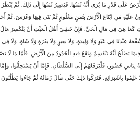
ضُ عَلَى قَدْرِ مَا يُرَى أَنَّهُ ثَمَنُهَا. فَيَصِيرُ ثَمَنُهَا إِلَى ذَلِكَ. ثُمَّ يُنْظَرُ 
 عَلَيْهِ مَنِ ابْتَاعَ الْأَرْضَ بِثَمَنٍ مَعْلُومٍ ثُمَّ بَنَى فِيهَا وَغَرَسَ. ثُمَّ أَخ
ِتِ كَمَا هِيَ فِي مَالِ الْحَيِّ. فَإِنْ خَشِيَ أَهْلُ الْمَيِّتِ أَنْ يَنْكَسِرَ مَالُ 
عَةَ عِنْدَنَا فِي عَبْدٍ وَلَا وَلِيدَةٍ. وَلَا بَعِيرٍ وَلَا بَقَرَةٍ وَلَا شَاةٍ. وَلَا فِ
فِيمَا يَصْلُحُ أَنَّهُ يَنْقَسِمُ وَتَقَعُ فِيهِ الْحُدُودُ مِنَ الْأَرْضِ. فَأَمَّا مَا لَا ي
نَاسٍ حُضُورٍ، فَلْيَرْفَعْهُمْ إِلَى السُّلْطَانِ. فَإِمَّا أَنْ يَسْتَحِقُّوا، وَإِمَّا أَ
 عَلِمُوا بِاشْتِرَائِهِ. فَتَرَكُوا ذَلِكَ حَتَّى طَالَ زَمَانُهُ ثُمَّ جَاءُوا يَطْلُبُونَ ش