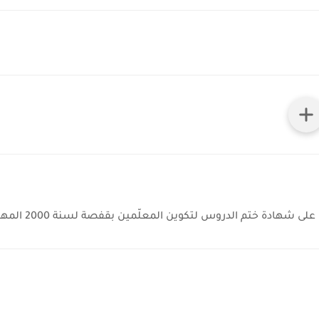
ختم الدروس لتكوين المعلّمين بقفصة لسنة 2000 المهنة: أستاذ مدارس ابتدائية