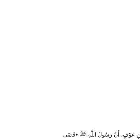
نِ بْنِ عَوْفٍ، أَنَّ رَسُولَ اللَّهِ ﷺ «قَضَى