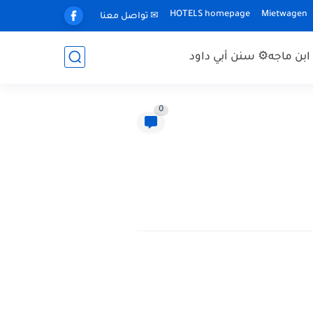
HOTELS homepage
Mietwagen
✉ تواصل معنا
بن ماجه
⚙ سنن أبي داود
0