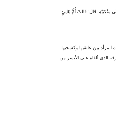
ى مَنْكِبَيْهِ. قَالَ: قَالَتْ أُمُّ هَانِئٍ:
المرأة بين عاتقيها وكشحيها.
فه الذي ألقاه على الأيسر من