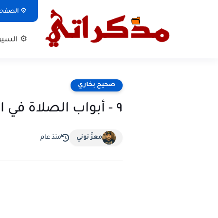
⚙ الصفحة 
⚙ السيرة
صحيح بخاري
٩ - أبواب الصلاة في الثياب.
معزّ نوني
منذ عام