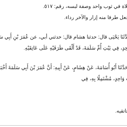
ة في ثوب واحد وصفة لبسه، رقم: ٥١٧
.
ل طرفا منه إزار والآخر رداء
.
َالَ: حَدَّثَنَا يَحْيَى قال: حدثنا هشام قال: حدثني أبي، عن عُمَرَ بْنِ أَبِي سَل
دٍ، فِي بَيْتِ أُمِّ سَلَمَةَ، قَدْ أَلْقَى طَرَفَيْهِ عَلَى عَاتِقَيْهِ
.
حَدَّثَنَا أَبُو أُسَامَةَ، عَنْ هِشَامٍ، عَنْ أَبِيهِ: أَنَّ عُمَرَ بْنَ أَبِي سَلَمَةَ أَخْبَ
وَاحِدٍ، مُشْتَمِلًا بِهِ، فِي
اتقيه
.