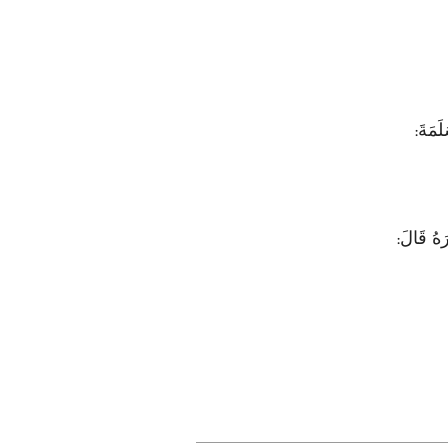
َمَةَ
:
رَهُ قَالَ
: