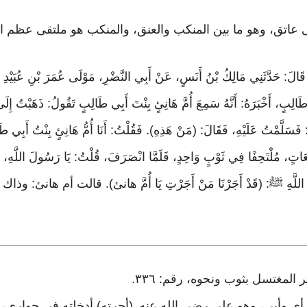
ثنى عاتق، وهو ما بين المنكب والعنق، والمنكب هو ملتقى عظم 
قَالَ: حَدَّثَنِي مَالِكُ بْنُ أَنَسٍ، عَنْ أَبِي النَّضْرِ، مَوْلَى عُمَرَ بْنِ عُبَيْدِ ال
ِي طَالِبٍ، أَخْبَرَهُ: أَنَّهُ سَمِعَ أُمَّ هَانِئٍ بِنْتَ أَبِي طَالِبٍ تَقُولُ: ذَهَبْتُ إ
 فَسَلَّمْتُ عَلَيْهِ، فَقَالَ: (مَنْ هَذِهِ). فَقُلْتُ: أَنَا أُمُّ هَانِئٍ بِنْتُ أَبِي طَال
مُلْتَحِفًا فِي ثَوْبٍ وَاحِدٍ، فَلَمَّا انْصَرَفَ، قُلْتُ: يَا رَسُولَ اللَّهِ، زَعَمَ
َسُولُ اللَّهِ ﷺ: (قَدْ أَجَرْنَا مَنْ أَجَرْتِ يَا أُمَّ هانئ). قالت أم هانئ: و
لمغتسل بثوب ونحوه، رقم: ٣٣٦
.
 أي وأبي، وهو علي رضي الله عنه
(أجرته) أدخلته في جواري، و