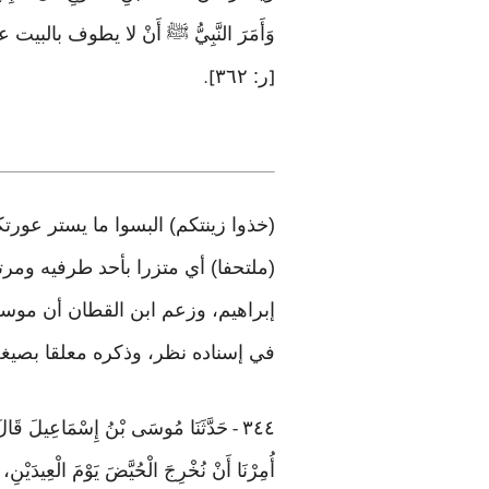
وَأَمَرَ النَّبِيُّ ﷺ أَنْ لا يطوف بالبيت 
ر: ٣٦٢
].
[
(خذوا زينتكم) البسوا ما يستر عورت
(ملتحفا) أي متزرا بأحد طرفيه ومرت
إبراهيم، وزعم ابن القطان أن موسى
في إسناده نظر، وذكره معلقا بصيغة
٣٤٤
حَدَّثَنَا مُوسَى بْنُ إِسْمَاعِيلَ قَالَ: ح
-
أُمِرْنَا أَنْ نُخْرِجَ الْحُيَّضَ يَوْمَ الْعِيدَ