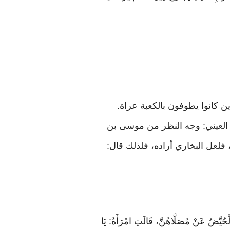
ن كانوا يطوفون بالكعبة عراة.
ل العيني: وجه النظر من موسى بن
فلعل البخاري أراده، فلذلك قال:
يَّضُ عَنْ مُصَلَّاهُنَّ، قَالَتِ امْرَأَةٌ: يَا