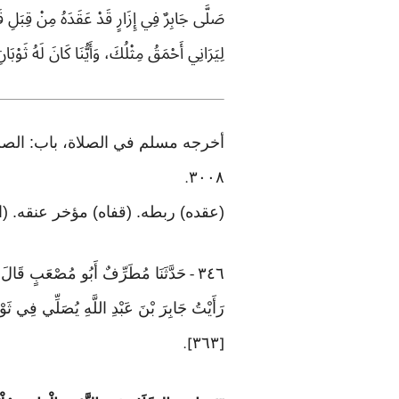
صَلَّى جَابِرٌ فِي إِزَارٍ قَدْ عَقَدَهُ مِنْ قِبَلِ 
لِيَرَانِي أَحْمَقُ مِثْلُكَ، وَأَيُّنَا كَانَ لَهُ ثَوْب
٣٠٠٨
.
(عقده) ربطه. (قفاه) مؤخر عنقه. (
٣٤٦
حَدَّثَنَا مُطَرِّفٌ أَبُو مُصْعَبٍ قَالَ: ح
-
رَأَيْتُ جَابِرَ بْنَ عَبْدِ اللَّهِ يُصَلِّي فِي ث
٣٦٣
].
[