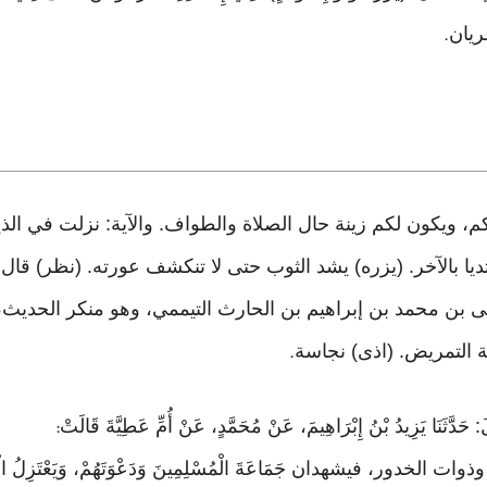
عريان
.
كم، ويكون لكم زينة حال الصلاة والطواف. والآية: نزلت في الذي
ديا بالآخر. (يزره) يشد الثوب حتى لا تنكشف عورته. (نظر) قا
 بن محمد بن إبراهيم بن الحارث التيممي، وهو منكر الحديث، 
 التمريض. (اذى) نجاسة
.
َدَّثَنَا يَزِيدُ بْنُ إِبْرَاهِيمَ، عَنْ مُحَمَّدٍ، عَنْ أُمِّ عَطِيَّةَ قَالَتْ
:
يْنِ، وذوات الخدور، فيشهدان جَمَاعَةَ الْمُسْلِمِينَ وَدَعْوَتَهُمْ، وَيَعْتَزِلُ الْحُ