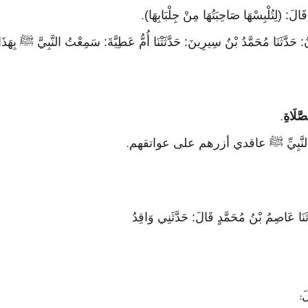
الَ: (لِتُلْبِسْهَا صَاحِبَتُهَا مِنْ جِلْبَابِهَا)
.
ُ: حَدَّثَنَا مُحَمَّدُ بْنُ سِيرِينَ: حَدَّثَتْنَا أُمُّ عَطِيَّةَ: سَمِعْتُ النَّبِيَّ ﷺ بِهَذَا
َّلَاةِ
.
النَّبِيِّ ﷺ عاقدي أزرهم على عواتقهم
.
ثَنَا عَاصِمُ بْنُ مُحَمَّدٍ قَالَ: حَدَّثَنِي وَاقِدُ
َ
: