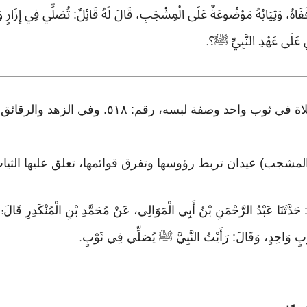
قَفَاهُ، وَثِيَابُهُ مَوْضُوعَةٌ عَلَى الْمِشْجَبِ، قَالَ لَهُ قَائِلٌ: تُصَلِّي فِي إِزَارٍ 
َانِ عَلَى عَهْدِ النَّبِيِّ ﷺ؟
.
أخرجه مسلم في الصلاة، باب: الصلاة في ثوب واحد و
المشجب) عيدان تربط رؤوسها وتفرق قوائمها، تعلق عليها الثيا
َدَّثَنَا عَبْدُ الرَّحْمَنِ بْنُ أَبِي الْمَوَالِي، عَنْ مُحَمَّدِ بْنِ الْمُنْكَدِرِ قَالَ
:
َوْبٍ وَاحِدٍ، وَقَالَ: رَأَيْتُ النَّبِيَّ ﷺ يُصَلِّي فِي ثَوْبٍ
.