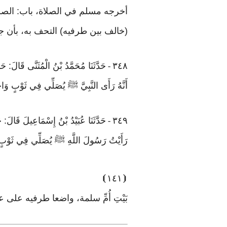
أخرجه مسلم في الصلاة، باب: الصلا
(خالف بين طرفيه) التحف به، بأن جع
٣٤٨
حَدَّثَنَا مُحَمَّدُ بْنُ الْمُثَنَّى ق
-
أَنَّهُ رَأَى النَّبِيَّ ﷺ يُصَلِّي فِي ثَوْبٍ وَاحِ
٣٤٩
حَدَّثَنَا عُبَيْدُ بْنُ إِسْمَاعِيلَ قَالَ: 
-
رَأَيْتُ رَسُولَ اللَّهِ ﷺ يُصَلِّي فِي ثَوْبٍ 
⦘
١٤١
⦗
بَيْتِ أُمِّ سلمة، واضعا طرفيه على ع