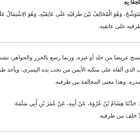
حِفًا بِهِ
.
تَوَشِّحُ، وَهُوَ الْمُخَالِفُ بَيْنَ طَرَفَيْهِ عَلَى عَاتِقَيْهِ، وَهُوَ الِاشْتِمَالُ عَلَ
 بين طرفيه على عاتقيه
.
ج عريضا من جلد أو غيره، وربما رصع بالخرز والجواهر، تشده 
 الذي ألقاه على منكبه الأيمن من تحت يده اليسرى، ويأخذ طر
دره. وهذا معنى المخالفة بين طرفيه
.
َ: حَدَّثَنَا هِشَامُ بْنُ عُرْوَةَ، عَنْ أَبِيهِ، عَنْ عُمَرَ بْنِ أَبِي سَلَمَةَ
:
ٍ، قَدْ خلف بين طرفيه
.