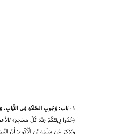
١
بَاب: وُجُوبِ الصَّلَاةِ فِي الثِّيَابِ، وَقَ
-
﴿خُذُوا زِينَتَكُمْ عِنْدَ كُلِّ مَسْجِدٍ﴾ /الأعراف: ٣١/. وَمَنْ صَلَّى مُلْتَحِفًا فِي ث
وَيُذْكَرُ عَنْ سَلَمَةَ بْنِ الْأَكْوَعِ: أَنَّ النّ