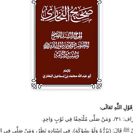
وْلِ اللَّهِ تَعَالَى
:
َوْبٍ وَاحِدٍ
.
َبِيَّ ﷺ قَالَ: (يَزُرُّهُ وَلَوْ بِشَوْكَةٍ). فِي إِسْنَادِهِ نَظَرٌ، وَمَنْ صَلَّى فِي الث