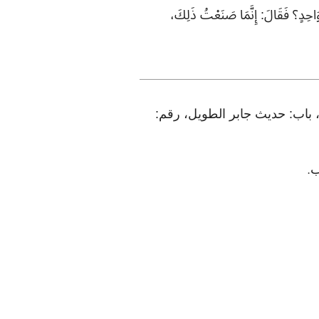
وَاحِدٍ؟ فَقَالَ: إِنَّمَا صَنَعْتُ ذَلِكَ،
صفة لبسه، رقم: ٥١٨. وفي الزهد والرقائق، باب: حديث جابر الطويل، رقم:
ب
.