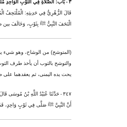
٣
بَاب: الصَّلَاةِ فِي الثَّوْبِ الْوَاحِدِ مُلْتَ
-
قَالَ الزُّهْرِيُّ فِي حَدِيثِهِ: الْمُلْتَحِفُ الْمُ
الْتَحَفَ النَّبِيُّ ﷺ بِثَوْبٍ، وَخَالَفَ
(المتوشح) من الوشاح، وهو شيء ينس
والتوشح بالثوب أن يأخذ طرف الثوب
يحت يده اليمنى، ثم يعقدهما على ص
٣٤٧
حَدَّثَنَا عُبَيْدُ اللَّهِ بْنُ مُوسَى قَال
-
أَنَّ النَّبِيَّ ﷺ صَلَّى فِي ثَوْبٍ وَاحِد