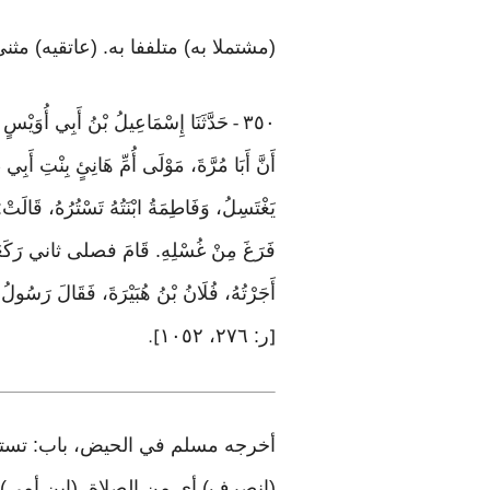
(مشتملا به) متلففا به. (عاتقيه) م
٣٥٠
حَدَّثَنَا إِسْمَاعِيلُ بْنُ أَبِي أُوَيْسٍ 
-
أَنَّ أَبَا مُرَّةَ، مَوْلَى أُمِّ هَانِئٍ بِنْتِ أَب
يَغْتَسِلُ، وَفَاطِمَةُ ابْنَتُهُ تَسْتُرُهُ، قَالَتْ:
فَرَغَ مِنْ غُسْلِهِ. قَامَ فصلى ثاني رَكَعَاتٍ، 
أَجَرْتُهُ، فُلَانُ بْنُ هُبَيْرَةَ، فَقَالَ ر
ر: ٢٧٦، ١٠٥٢
].
[
أخرجه مسلم في الحيض، باب: تستر ا
(انصرف) أي من الصلاة. (ابن أمي)