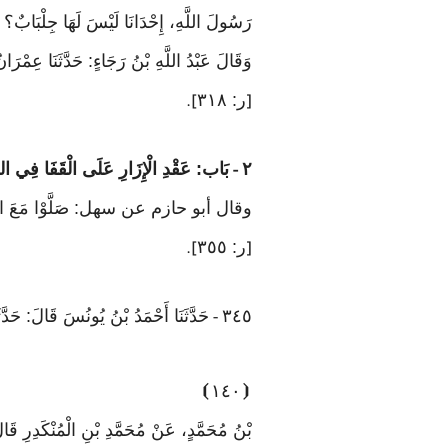
رَسُولَ اللَّهِ، إِحْدَانَا لَيْسَ لَهَا جِلْبَابٌ؟ قَ
وَقَالَ عَبْدُ اللَّهِ بْنُ رَجَاءٍ: حَدَّثَنَا عِمْرَان
ر: ٣١٨
].
[
٢
بَاب: عَقْدِ الْإِزَارِ عَلَى الْقَفَا فِي الص
-
وقال أبو حازم عن سهل: صَلَّوْا مَعَ 
ر: ٣٥٥
].
[
٣٤٥
حَدَّثَنَا أَحْمَدُ بْنُ يُونُسَ قَالَ: حَدَّ
-
⦘
١٤٠
⦗
بْنُ مُحَمَّدٍ، عَنْ مُحَمَّدِ بْنِ الْمُنْكَدِرِ قَال