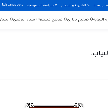
Reiseangebote
الرئيسية
☣ الشّروط و الأحكام
⚖ سياسة الخصوصية
 النبوية
⚙ صحيح بخاري
⚙ صحيح مسلم
⚙ سنن الترمذي
⚙ سنن ا