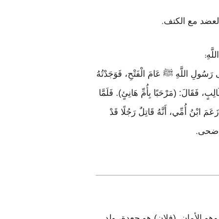
العضد مع الكتف
.
لَّهِ
:
ِلَى رَسُولِ اللَّهِ ﷺ عَامَ الْفَتْحِ، فَوَجَدْتُهُ
ِبٍ، فَقَالَ: (مَرْحَبًا بِأُمِّ هَانِئٍ). فَلَمَّا
 ابْنُ أُمِّي، أَنَّهُ قَاتِلٌ رَجُلًا قَدْ
ذاك ضحى
.
هو الأمان. (فلان) هو جعدة، ولد