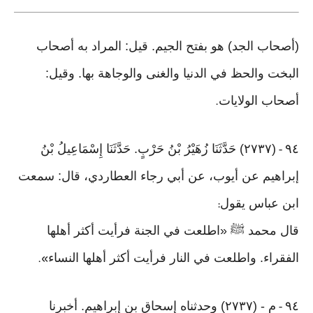
(أصحاب الجد) هو بفتح الجيم. قيل: المراد به أصحاب
البخت والحظ في الدنيا والغنى والوجاهة بها. وقيل:
أصحاب الولايات
.
٩٤
(٢٧٣٧) حَدَّثَنَا زُهَيْرُ بْنُ حَرْبٍ. حَدَّثَنَا إِسْمَاعِيلُ بْنُ
-
إبراهيم عن أيوب، عن أبي رجاء العطاردي، قال: سمعت
ابن عباس يقول
:
قال محمد ﷺ «اطلعت في الجنة فرأيت أكثر أهلها
الفقراء. واطلعت في النار فرأيت أكثر أهلها النساء
».
٩٤
م - (٢٧٣٧) وحدثناه إسحاق بن إبراهيم. أخبرنا
-