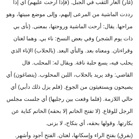
(غار) الغار الثقب في الجبل. (فإذا أرحت عليهم) أي إذا
رددت الماشية من المرعى إليهم، وإلى موضع مبيتها، وهو
مراحها. يقال: أرحت الماشية وروحتها، بمعنى. (نأى بي
ذات يوم الشجر) وفي بعض النسخ: ناء بي. وهما لغتان
وقراءتان. ومعناه بعد. والنأي البعد. (بالحلاب) الإناء الذي
يحلب فيه، يسع حلبة ناقة. ويقال له: المحلب. قال
القاضي: وقد يريد بالحلاب، اللبن المحلوب. (يتضاغون) أي
يصيحون ويستغيثون من الجوع. (فلم يزل ذلك دأبي) أي
حالي اللازمة. (فلما وقعت بين رجليها) أي جلست مجلس
الرجل للوقاع. (لا تفتح الخاتم إلا بحقه) الخاتم كناية عن
بكارتها. وقولها بحقه، أي بنكاح، لا بزنى
.
(بفرق) بفتح الراء وإسكانها، لغتان. الفتح أجود وأشهر.