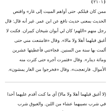
⦘
٢١٠١
⦗
ممن كان قبلكم. حتى آواهم المبيت إلى غار» واقتص
الحديث بمعنى حديث نافع عن ابن عمر. غير أنه قال: قال
رجل منهم «اللهم! كان لي أبوان شيخان كبيران. فكنت لا
أغبق قبلهما أهلا ولا مالا». وقال «فامتنعت مني حتى
ألمت بها سنة من السنين. فجاءتني فأعطيتها عشرين
ومائة دينار». وقال «فثمرت أجره حتى كثرت منه
الأموال. فارتعجت». وقال «فخرجوا من الغار يمشون
».
(لا أغبق قبلهما أهلا ولا مالا) أي ما كنت أقدم عليهما أحدا
في شرب نصيبهما عشاء من اللبن. والغبوق شرب