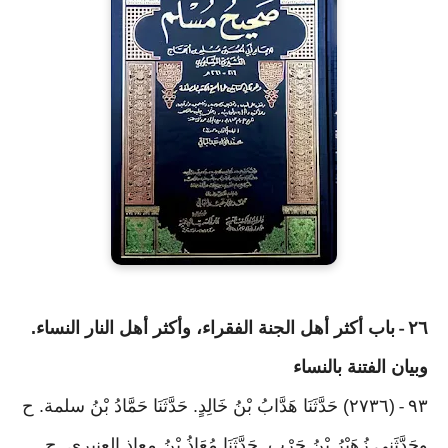
٢٦
باب أكثر أهل الجنة الفقراء، وأكثر أهل النار النساء.
-
وبيان الفتنة بالنساء
٩٣
(٢٧٣٦) حَدَّثَنَا هَدَّابُ بْنُ خَالِدٍ. حَدَّثَنَا حَمَّادُ بْنُ سلمة. ح
-
وحَدَّثَنِي زُهَيْرُ بْنُ حَرْبٍ. حَدَّثَنَا مُعَاذُ بْنُ معاذ العنبري. ح