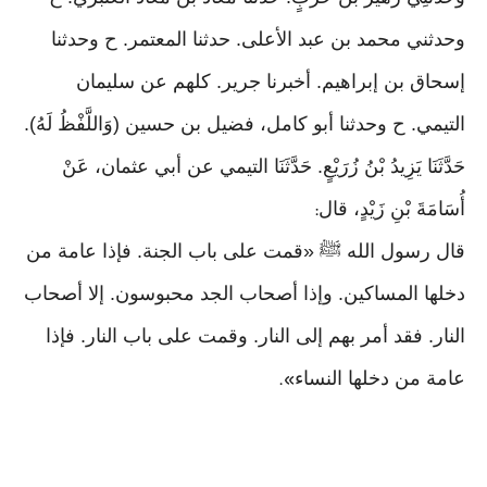
وحدثني محمد بن عبد الأعلى. حدثنا المعتمر. ح وحدثنا
إسحاق بن إبراهيم. أخبرنا جرير. كلهم عن سليمان
التيمي. ح وحدثنا أبو كامل، فضيل بن حسين (وَاللَّفْظُ لَهُ).
حَدَّثَنَا يَزِيدُ بْنُ زُرَيْعٍ. حَدَّثَنَا التيمي عن أبي عثمان، عَنْ
أُسَامَةَ بْنِ زَيْدٍ، قال
:
قال رسول الله ﷺ «قمت على باب الجنة. فإذا عامة من
دخلها المساكين. وإذا أصحاب الجد محبوسون. إلا أصحاب
النار. فقد أمر بهم إلى النار. وقمت على باب النار. فإذا
عامة من دخلها النساء
».