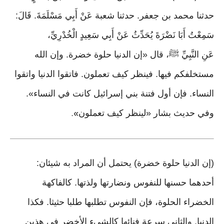
حدثنا محمد بن جعفر. حدثنا شعبة عَنْ أَبِي مَسْلَمَةَ. قَالَ:
سَمِعْتُ أَبَا نَضْرَةَ يُحَدِّثُ عَنْ أَبِي سَعِيدٍ الْخُدْرِيِّ،
عَنِ النَّبِيِّ ﷺ، قال «إن الدنيا حلوة خضرة. وإن الله
مستخلفكم فيها. فينظر كيف تعملون. فاتقوا الدنيا واتقوا
النساء. فإن أول فتنة بني إسرائيل كانت في النساء».
وفي حديث بشار «لينظر كيف تعملون
».
(إن الدنيا حلوة خضرة) يحتمل أن المراد به شيئان:
أحدهما حسنها للنفوس ونضارتها ولذتها. كالفاكهة
الخضراء الحلوة، فإن النفوس تطلبها طلبا حثيثا. فكذا
الدنيا. والثاني سرعة فنائها كالشيء الأخضر في هذين