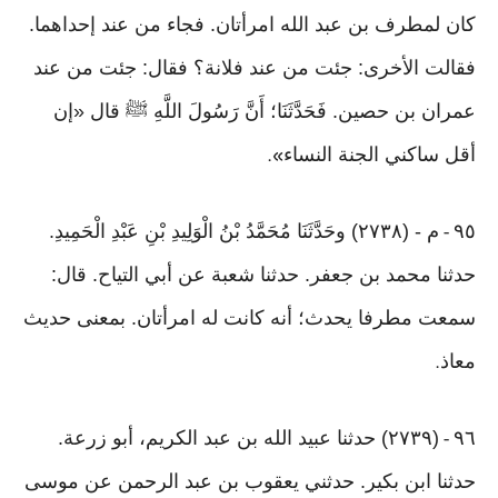
كان لمطرف بن عبد الله امرأتان. فجاء من عند إحداهما.
فقالت الأخرى: جئت من عند فلانة؟ فقال: جئت من عند
عمران بن حصين. فَحَدَّثَنَا؛ أَنَّ رَسُولَ اللَّهِ ﷺ قال «إن
أقل ساكني الجنة النساء
».
٩٥
م - (٢٧٣٨) وحَدَّثَنَا مُحَمَّدُ بْنُ الْوَلِيدِ بْنِ عَبْدِ الْحَمِيدِ.
-
حدثنا محمد بن جعفر. حدثنا شعبة عن أبي التياح. قال:
سمعت مطرفا يحدث؛ أنه كانت له امرأتان. بمعنى حديث
معاذ
.
٩٦
(٢٧٣٩) حدثنا عبيد الله بن عبد الكريم، أبو زرعة.
-
حدثنا ابن بكير. حدثني يعقوب بن عبد الرحمن عن موسى