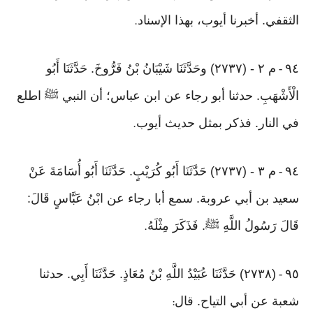
الثقفي. أخبرنا أيوب، بهذا الإسناد
.
٩٤
م ٢ - (٢٧٣٧) وحَدَّثَنَا شَيْبَانُ بْنُ فَرُّوخَ. حَدَّثَنَا أَبُو
-
الْأَشْهَبِ. حدثنا أبو رجاء عن ابن عباس؛ أن النبي ﷺ اطلع
في النار. فذكر بمثل حديث أيوب
.
٩٤
م ٣ - (٢٧٣٧) حَدَّثَنَا أَبُو كُرَيْبٍ. حَدَّثَنَا أَبُو أُسَامَةَ عَنْ
-
سعيد بن أبي عروبة. سمع أبا رجاء عن ابْنُ عَبَّاسٍ قَالَ:
قَالَ رَسُولُ اللَّهِ ﷺ. فَذَكَرَ مِثْلَهُ
.
٩٥
(٢٧٣٨) حَدَّثَنَا عُبَيْدُ اللَّهِ بْنُ مُعَاذٍ. حَدَّثَنَا أَبِي. حدثنا
-
شعبة عن أبي التياح. قال
: