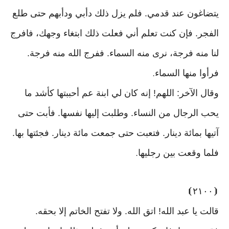
يتضاغون عند قدمي. فلم يزل ذلك دأبي ودأبهم حتى طلع
الفجر. فإن كنت تعلم أني فعلت ذلك ابتغاء وجهك، فافرج
لنا منه فرجة، نرى منه السماء. ففرج الله منه فرجة.
فرأوا منها السماء
.
وقال الآخر: اللهم! إنه كان لي ابنة عم أحببتها كأشد ما
يحب الرجال من النساء. وطلبت إليها نفسها. فأبت حتى
آتيها بمائة دينار. فتعبت حتى جمعت مائة دينار. فجئتها بها.
فلما وقعت بين رجليها
.
⦘
٢١٠٠
⦗
قالت يا عبد الله! اتق الله. ولا تفتح الخاتم إلا بحقه.