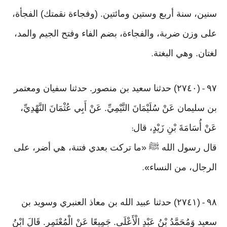
سنين، سنة أربع وستين ومائتين. (وفجاءة نقمتك) الفجأة،
على وزن ضربة، والفجاءة، بضم الفاء وفتح الجيم والمد،
لغتان. وهي البغتة
.
٩٧
(٢٧٤٠) حدثنا سعيد بن منصور. حدثنا سفيان ومعتمر
-
بن سليمان عَنْ سُلَيْمَانَ التَّيْمِيِّ. عَنْ أَبِي عُثْمَانَ النَّهْدِيِّ،
عَنْ أُسَامَةَ بْنِ زَيْدٍ، قال
:
قال رسول الله ﷺ «ما تركت بعدي فتنة، هي أضر، على
الرجال، من النساء
».
٩٨
(٢٧٤١) حدثنا عبيد الله بن معاذ العنبري وسويد بن
-
سعيد وَمُحَمَّدُ بْنُ عَبْدِ الْأَعْلَى. جَمِيعًا عَنْ الْمُعْتَمِرِ. قَالَ ابْنُ