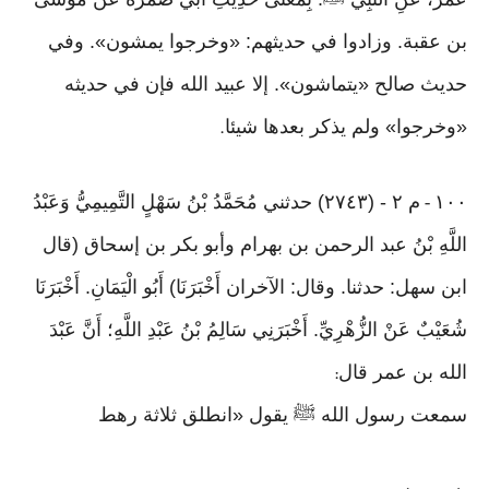
بن عقبة. وزادوا في حديثهم: «وخرجوا يمشون». وفي
حديث صالح «يتماشون». إلا عبيد الله فإن في حديثه
«وخرجوا» ولم يذكر بعدها شيئا
.
١٠٠
م ٢ - (٢٧٤٣) حدثني مُحَمَّدُ بْنُ سَهْلٍ التَّمِيمِيُّ وَعَبْدُ
-
اللَّهِ بْنُ عبد الرحمن بن بهرام وأبو بكر بن إسحاق (قال
ابن سهل: حدثنا. وقال: الآخران أَخْبَرَنَا) أَبُو الْيَمَانِ. أَخْبَرَنَا
شُعَيْبٌ عَنْ الزُّهْرِيِّ. أَخْبَرَنِي سَالِمُ بْنُ عَبْدِ اللَّهِ؛ أَنَّ عَبْدَ
الله بن عمر قال
:
سمعت رسول الله ﷺ يقول «انطلق ثلاثة رهط