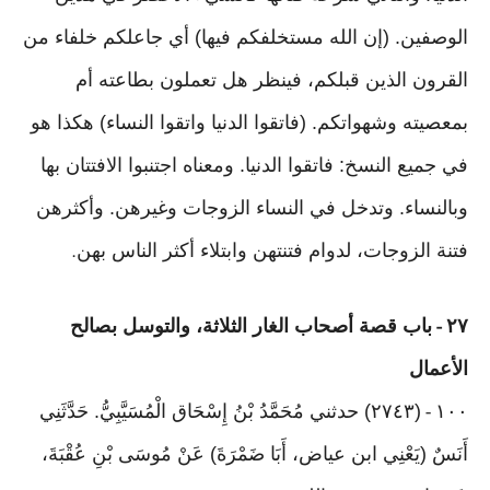
الوصفين. (إن الله مستخلفكم فيها) أي جاعلكم خلفاء من
القرون الذين قبلكم، فينظر هل تعملون بطاعته أم
بمعصيته وشهواتكم. (فاتقوا الدنيا واتقوا النساء) هكذا هو
في جميع النسخ: فاتقوا الدنيا. ومعناه اجتنبوا الافتتان بها
وبالنساء. وتدخل في النساء الزوجات وغيرهن. وأكثرهن
فتنة الزوجات، لدوام فتنتهن وابتلاء أكثر الناس بهن
.
٢٧
باب قصة أصحاب الغار الثلاثة، والتوسل بصالح
-
الأعمال
١٠٠
(٢٧٤٣) حدثني مُحَمَّدُ بْنُ إِسْحَاق الْمُسَيَّبِيُّ. حَدَّثَنِي
-
أَنَسٌ (يَعْنِي ابن عياض، أَبَا ضَمْرَةَ) عَنْ مُوسَى بْنِ عُقْبَةَ،