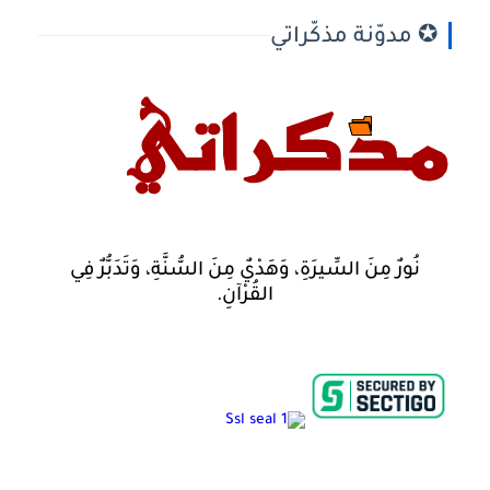
✪ مدوّنة مذكّراتي
نُورٌ مِنَ السِّيرَةِ، وَهَدْيٌ مِنَ السُّنَّةِ، وَتَدَبُّرٌ فِي
القُرْآنِ.