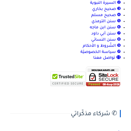
❷ السيرة النبوية
❸ صحيح بخاري
❹ صحيح مسلم
❺ سنن الترمذي
❻ سنن ابن ماجه
❼ سنن أبي داود
❽ سنن النسائي
❾ الشّروط و الأحكام
❿ سياسة الخصوصيّة
⓫ تواصل معنا
✆ شركاء مذكّراتي