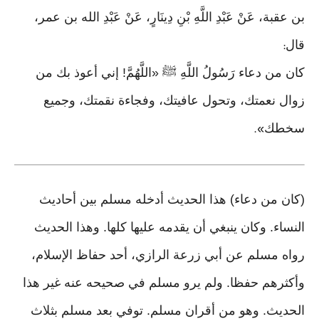
بن عقبة، عَنْ عَبْدِ اللَّهِ بْنِ دِينَارٍ، عَنْ عَبْدِ الله بن عمر،
قال
:
كان من دعاء رَسُولُ اللَّهِ ﷺ «اللَّهُمَّ! إني أعوذ بك من
زوال نعمتك، وتحول عافيتك، وفجاءة نقمتك، وجميع
سخطك
».
(كان من دعاء) هذا الحديث أدخله مسلم بين أحاديث
النساء. وكان ينبغي أن يقدمه عليها كلها. وهذا الحديث
رواه مسلم عن أبي زرعة الرازي، أحد حفاظ الإسلام،
وأكثرهم حفظا. ولم يرو مسلم في صحيحه عنه غير هذا
الحديث. وهو من أقران مسلم. توفي بعد مسلم بثلاث