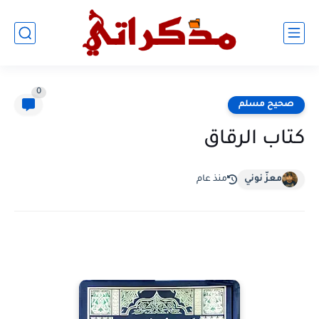
0
صحيح مسلم
كتاب الرقاق
معزّ نوني
منذ عام