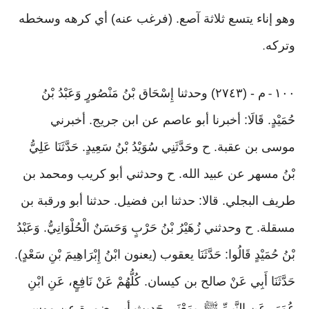
وهو إناء يتسع ثلاثة آصع. (فرغب عنه) أي كرهه وسخطه
وتركه
.
١٠٠
م - (٢٧٤٣) وحدثنا إِسْحَاق بْنُ مَنْصُورٍ وَعَبْدُ بْنُ
-
حُمَيْدٍ. قَالَا: أخبرنا أبو عاصم عن ابن جريج. أخبرني
موسى بن عقبة. ح وحَدَّثَنِي سُوَيْدُ بْنُ سَعِيدٍ. حَدَّثَنَا عَلِيُّ
بْنُ مسهر عن عبيد الله. ح وحدثني أبو كريب ومحمد بن
طريف البجلي. قالا: حدثنا ابن فضيل. حدثنا أبو ورقبة بن
مسقلة. ح وحدثني زُهَيْرُ بْنُ حَرْبٍ وَحَسَنٌ الْحُلْوَانِيُّ. وَعَبْدُ
بْنُ حُمَيْدٍ قَالُوا: حَدَّثَنَا يعقوب (يعنون ابْنُ إِبْرَاهِيمَ بْنِ سَعْدٍ).
حَدَّثَنَا أَبِي عَنْ صالح بن كيسان. كُلُّهُمْ عَنْ نَافِعٍ، عَنِ ابْنِ
عُمَرَ، عَنِ النَّبِيِّ ﷺ. بِمَعْنَى حَدِيثِ أبي ضمرة عن موسى