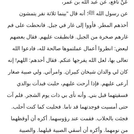
عَنْ نافع، عن عبد الله بن عمر،
عن رسول الله ﷺ؛ أنه قال "بينما ثلاثة نفر يتمشون
أخذهم المطر. فأووا إلى غار في جبل. فانحطت على فم
غارهم صخرة من الجبل. فانطبقت عليهم. فقال بعضهم
لبعض: انظروا أعمال عملتموها صالحة لله، فادعوا الله
تعالى بها، لعل الله يفرجها عنكم. فقال أحدهم: اللهم! إنه
كان لي والدان شيخان كبيران. وامرأتي. ولي صبية صغار
أرعى عليهم. فإذا أرحت عليهم، حلبت فبدأت بوالدي
فسقيتهما قبل بني. وأنه نأى بي ذات يوم الشجر. فلم آت
حتى أمسيت فوجدتهما قد ناما. فحلبت كما كنت أحلب.
فجئت بالحلاب. فقمت عند رؤوسهما. أكره أن أوقظهما
من نومهما. وأكره أن أسقي الصبية قبلهما. والصبية