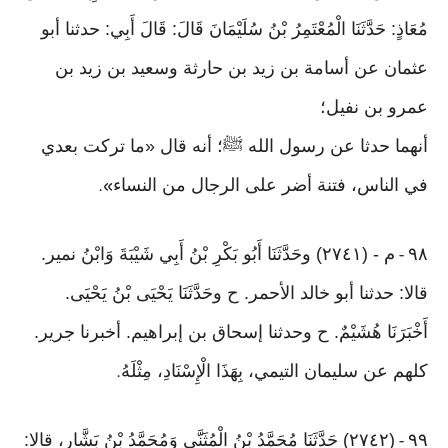
مُعَاذٍ: حَدَّثَنَا الْمُعْتَمِرُ بْنُ سُلَيْمَانَ قَالَ: قَالَ أَبِي: حدثنا أبو
عثمان عن أسامة بن زيد بن حارثة وسعيد بن زيد بن
عمرو بن نفيل؛
أنهما حدثا عن رسول الله ﷺ؛ أنه قال «ما تركت بعدي
في الناس، فتنة أضر على الرجال من النساء
».
٩٨
م - (٢٧٤١) وحَدَّثَنَا أَبُو بَكْرِ بْنُ أَبِي شَيْبَةَ وَابْنُ نمير.
-
قالا: حدثنا أبو خالد الأحمر. ح وحَدَّثَنَا يَحْيَى بْنُ يَحْيَى.
أَخْبَرَنَا هُشَيْمٌ. ح وحدثنا إسحاق بن إبراهيم. أخبرنا جرير.
كلهم عن سليمان التيمي، بِهَذَا الْإِسْنَادِ، مِثْلَهُ
.
٩٩
(٢٧٤٢) حَدَّثَنَا مُحَمَّدُ بْنُ الْمُثَنَّى وَمُحَمَّدُ بْنُ بَشَّارٍ، قالا:
-