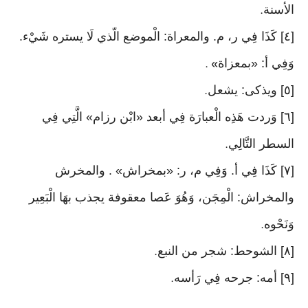
الأسنة
.
[٤] كَذَا فِي ر، م. والمعراة: الْموضع الّذي لَا يستره شَيْء.
وَفِي أ: «بمعزاة
» .
[٥] ويذكى: يشعل
.
[٦] وَردت هَذِه الْعبارَة فِي أبعد «ابْن رزام» الَّتِي فِي
السطر التَّالِي
.
[٧] كَذَا فِي أ. وَفِي م، ر: «بمخراش» . والمخرش
والمخراش: الْمِجَن، وَهُوَ عَصا معقوفة يجذب بهَا الْبَعِير
وَنَحْوه
.
[٨] الشوحط: شجر من النبع
.
[٩] أمه: جرحه فِي رَأسه
.