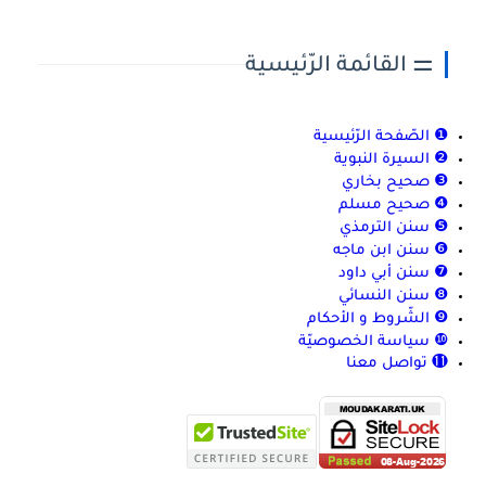
⚌ القائمة الرّئيسية
❶ الصّفحة الرّئيسية
❷ السيرة النبوية
❸ صحيح بخاري
❹ صحيح مسلم
❺ سنن الترمذي
❻ سنن ابن ماجه
❼ سنن أبي داود
❽ سنن النسائي
❾ الشّروط و الأحكام
❿ سياسة الخصوصيّة
⓫ تواصل معنا