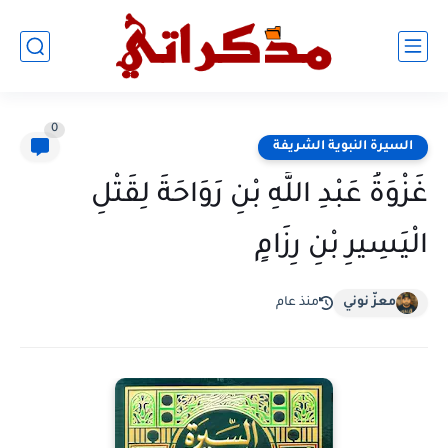
0
السيرة النبوية الشريفة
غَزْوَةُ عَبْدِ اللَّهِ بْنِ رَوَاحَةَ لِقَتْلِ
الْيَسِيرِ بْنِ رِزَامٍ
معزّ نوني
منذ عام