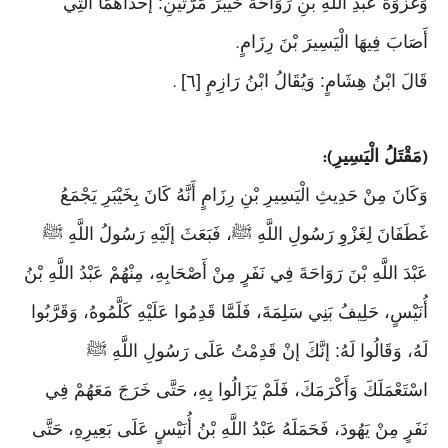
وَغَزْوَةُ عَبْدِ اللَّهِ بْنِ رَوَاحَةَ خَيْبَرَ مَرَّتَيْنِ: إحْدَاهُمَا الَّتِي
أَصَابَ فِيهَا الْيَسِيرَ بْنَ رِزَامٍ
.
قَالَ ابْنُ هِشَامٍ: وَيُقَالُ ابْنُ رَازِمٍ [٦]
.
مَقْتَلُ الْيَسِيرِ
):
(
وَكَانَ مِنْ حَدِيثِ الْيَسِيرِ بْنِ رِزَامٍ أَنَّهُ كَانَ بِخَيْبَرِ يَجْمَعُ
غَطَفَانَ لِغَزْوِ رَسُولِ اللَّهِ ﷺ، فَبَعَثَ إلَيْهِ رَسُولُ اللَّهِ ﷺ
عَبْدَ اللَّهِ بْنَ رَوَاحَةَ فِي نَفَرٍ مِنْ أَصْحَابِهِ، مِنْهُمْ عَبْدُ اللَّهِ بْنُ
أُنَيْسٍ، حَلِيفُ بَنِي سَلِمَةَ، فَلَمَّا قَدِمُوا عَلَيْهِ كَلَّمُوهُ، وَقَرَّبُوا
لَهُ، وَقَالُوا لَهُ: إنَّكَ إنْ قَدِمْتُ عَلَى رَسُولِ اللَّهِ ﷺ
اسْتَعْمَلَكَ وَأَكْرَمَكَ، فَلَمْ يَزَالُوا بِهِ، حَتَّى خَرَجَ مَعَهُمْ فِي
نَفَرٍ مِنْ يَهُودَ، فَحَمَلَهُ عَبْدُ اللَّهِ بْنُ أُنَيْسٍ عَلَى بَعِيرِهِ، حَتَّى