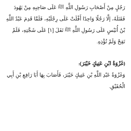
رَجُلٍ مِنْ أَصْحَابِ رَسُولِ اللَّهِ ﷺ عَلَى صَاحِبِهِ مِنْ يَهُودَ
فَقَتَلَهُ، إلَّا رَجُلًا وَاحِدًا أَفْلَتْ عَلَى رِجْلَيْهِ، فَلَمَّا قَدِمَ عَبْدُ اللَّهِ
بْنُ أُنَيْسٍ عَلَى رَسُولِ اللَّهِ ﷺ تَفَلَ [١] عَلَى شَجَّتِهِ، فَلَمْ
تَقِحْ وَلَمْ تُؤْذِهِ
.
غَزْوَةُ ابْنِ عَتِيكٍ خَيْبَرَ
):
(
وَغَزْوَةُ عَبْدِ اللَّهِ بْنِ عَتِيكٍ خَيْبَرَ، فَأَصَابَ بِهَا أَبَا رَافِعِ بْنِ أَبِي
الْحُقَيْقِ
.