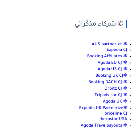
✆ شركاء مذكّراتي
❃ AUS partnerize
Expedia CJ
❃ Booking Affiliates
❃ Agoda EU CJ
❃ Agoda US CJ
❃Booking UK CJ
❃ Booking DACH CJ
❃ Orbitz CJ
❃ Tripadvisor CJ
❃ Agoda UK
❃Expedia UK Partnerize
priceline CJ
iberostar USA
❃ Agoda Travelpayouts