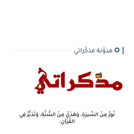
✪ مدوّنة مذكّراتي
نُورٌ مِنَ السِّيرَةِ، وَهَدْيٌ مِنَ السُّنَّةِ، وَتَدَبُّرٌ فِي
القُرْآنِ.