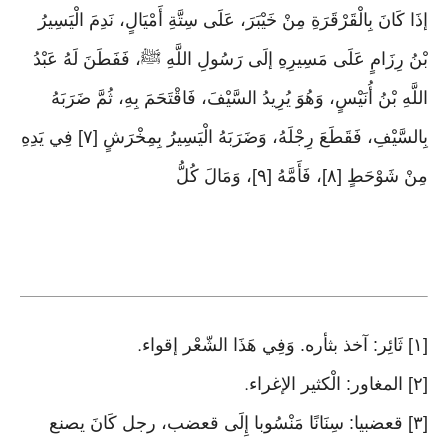
إذَا كَانَ بِالْقَرْقَرَةِ مِنْ خَيْبَرَ، عَلَى سِتَّةِ أَمْيَالٍ، نَدِمَ الْيَسِيرُ
بْنُ رِزَامٍ عَلَى مَسِيرِهِ إلَى رَسُولِ اللَّهِ ﷺ، فَفَطَنَ لَهُ عَبْدُ
اللَّهِ بْنُ أُنَيْسٍ، وَهُوَ يُرِيدُ السَّيْفَ، فَاقْتَحَمَ بِهِ، ثُمَّ ضَرَبَهُ
بِالسَّيْفِ، فَقَطَعَ رِجْلَهُ، وَضَرَبَهُ الْيَسِيرُ بِمِخْرَشٍ [٧] فِي يَدِهِ
مِنْ شَوْحَطٍ [٨]، فَأَمَّهُ [٩]، وَمَالَ كُلُّ
[١] ثَائِر: آخذ بثأره. وَفِي هَذَا الشّعْر إقواء
.
[٢] المغاور: الْكثير الإغراء
.
[٣] قعضبيا: سِنَانًا مَنْسُوبا إِلَى قعضب، رجل كَانَ يصنع