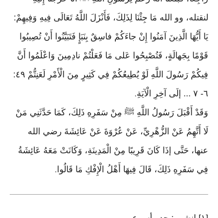
لنقتله، وو الله مَا جِئْنَا لِذَلِكَ، فَأَنْزَلَ اللَّهُ تَعَالَى فِيهِ وَفِيهِمْ:
يَا أَيُّهَا الَّذِينَ آمَنُوا إِنْ جاءَكُمْ فاسِقٌ بِنَبَإٍ فَتَبَيَّنُوا أَنْ تُصِيبُوا
قَوْمًا بِجَهالَةٍ، فَتُصْبِحُوا عَلى مَا فَعَلْتُمْ نادِمِينَ وَاعْلَمُوا أَنَّ
فِيكُمْ رَسُولَ اللَّهِ لَوْ يُطِيعُكُمْ فِي كَثِيرٍ مِنَ الْأَمْرِ لَعَنِتُّمْ ٤٩:
٦- ٧ ... إلَى آخِرِ الْآيَةِ
.
وَقَدْ أَقْبَلَ رَسُولُ اللَّهِ ﷺ مِنْ سَفَرِهِ ذَلِكَ، كَمَا حَدَّثَنِي مَنْ
لَا أَتَّهِمُ عَنْ الزُّهْرِيِّ، عَنْ عُرْوَةَ عَنْ عَائِشَةَ رضي الله
عنها، حَتَّى إذَا كَانَ قَرِيبًا مِنْ الْمَدِينَةِ، وَكَانَتْ مَعَهُ عَائِشَةُ
فِي سَفَرِهِ ذَلِكَ، قَالَ فِيهَا أَهْلُ الْإِفْكِ مَا قَالُوا
.