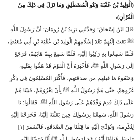
الْوَلِيدُ بْنُ عُقْبَةَ وَبَنُو الْمُصْطَلِقِ وَمَا نَزَلَ فِي ذَلِكَ مِنْ
(
الْقُرْآنِ
):
قَالَ ابْنُ إسْحَاقَ: وَحَدَّثَنِي يَزِيدُ بْنُ رُومَانَ: أَنَّ رَسُولَ اللَّهِ
ﷺ بَعَثَ إلَيْهِمْ بَعْدَ إسْلَامِهِمْ الْوَلِيدَ بْنَ عُقْبَةَ بْنِ أَبِي مُعَيْطٍ،
فَلَمَّا سَمِعُوا بِهِ رَكِبُوا إلَيْهِ، فَلَمَّا سَمِعَ بِهِمْ هَابَهُمْ، فَرَجَعَ
إلَى رَسُولِ اللَّهِ ﷺ، فَأَخْبَرَهُ أَنَّ الْقَوْمَ قَدْ هَمُّوا بِقَتْلِهِ،
وَمَنَعُوهُ مَا قبلهم من صدقتهم، فَأَكْثَرَ الْمُسْلِمُونَ فِي ذِكْرِ
غَزْوِهِمْ، حَتَّى هَمَّ رَسُولُ اللَّهِ ﷺ بِأَنْ يَغْزُوَهُمْ، فَبَيْنَا هُمْ
عَلَى ذَلِكَ قَدِمَ وَفْدُهُمْ عَلَى رَسُولِ اللَّهِ ﷺ، فَقَالُوا: يَا
رَسُولَ اللَّهِ، سَمِعْنَا بِرَسُولِكَ حِينَ بَعَثْتَهُ إلَيْنَا، فَخَرَجْنَا إلَيْهِ
لِنُكْرِمَهُ، وَنُؤَدِّيَ إلَيْهِ مَا قِبَلَنَا مِنْ الصَّدَقَةِ، فَانْشَمَرَ [١]
رَاجِعًا، فَبَلَغْنَا أَنَّهُ زَعَمَ لِرَسُولِ اللَّهِ ﷺ أَنَّا خَرَجْنَا إِلَيْهِ