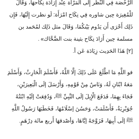
الرُّخْصَة فِي النّظر إِلَى الْمَرْأَة عِنْد إِرَادَة نِكَاحهَا، وَقَالَ
للْمُغِيرَة حِين شاوره فِي نِكَاح امْرَأَة: لَو نظرت إِلَيْهَا، فَإِن
ذَلِك أَحْرَى أَن يَدُوم بَيْنكُمَا، وَقَالَ مثل ذَلِك لمُحَمد بن
مسلمة حِين أَرَادَ نِكَاح بثينة بنت الضَّحَّاك
» .
[٢] هَذَا الحَدِيث زِيَادَة عَن أ
.
فو اللَّهِ مَا اطَّلَعَ عَلَى ذَلِكَ إلَّا اللَّهُ، فَأَسْلَمَ الْحَارِثُ، وَأَسْلَمَ
مَعَهُ ابْنَانِ لَهُ، وَنَاسٌ مِنْ قَوْمِهِ، وَأَرْسَلَ إلَى الْبَعِيرَيْنِ،
فَجَاءَ بِهِمَا، فَدَفَعَ الْإِبِلَ إلَى النَّبِيِّ ﷺ، وَدُفِعَتْ إلَيْهِ ابْنَتُهُ
جُوَيْرِيَةُ، فَأَسْلَمَتْ، وَحَسُنَ إسْلَامُهَا، فَخَطَبَهَا رَسُولُ اللَّهِ
ﷺ إلَى أَبِيهَا، فَزَوَّجَهُ إيَّاهَا، وَأصْدقهَا أَربع مائَة دِرْهَمٍ
.