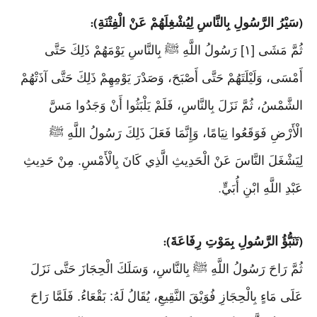
سَيْرُ الرَّسُولِ بِالنَّاسِ لِيُشْغِلَهُمْ عَنْ الْفِتْنَةِ
):
(
ثُمَّ مَشَى [١] رَسُولُ اللَّهِ ﷺ بِالنَّاسِ يَوْمَهُمْ ذَلِكَ حَتَّى
أَمْسَى، وَلَيْلَتَهُمْ حَتَّى أَصْبَحَ، وَصَدْرَ يَوْمِهِمْ ذَلِكَ حَتَّى آذَتْهُمْ
الشَّمْسُ، ثُمَّ نَزَلَ بِالنَّاسِ، فَلَمْ يَلْبَثُوا أَنْ وَجَدُوا مَسَّ
الْأَرْضِ فَوَقَعُوا نِيَامًا، وَإِنَّمَا فَعَلَ ذَلِكَ رَسُولُ اللَّهِ ﷺ
لِيَشْغَلَ النَّاسَ عَنْ الْحَدِيثِ الَّذِي كَانَ بِالْأَمْسِ. مِنْ حَدِيثِ
عَبْدِ اللَّهِ ابْنِ أُبَيٍّ
.
تَنَبُّؤُ الرَّسُولِ بِمَوْتِ رِفَاعَةَ
):
(
ثُمَّ رَاحَ رَسُولُ اللَّهِ ﷺ بِالنَّاسِ، وَسَلَكَ الْحِجَازَ حَتَّى نَزَلَ
عَلَى مَاءٍ بِالْحِجَازِ فُوَيْقَ النَّقِيعِ، يُقَالُ لَهُ: بَقْعَاءُ. فَلَمَّا رَاحَ