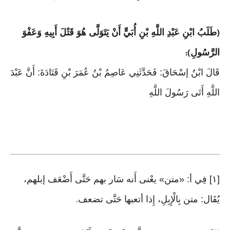
طَلَبُ ابْنِ عَبْدِ اللَّهِ بْنِ أُبَيٍّ أَنْ يَتَوَلَّى هُوَ قَتْلَ أَبِيهِ وَعَفْوَ
(
الرَّسُولِ
):
قَالَ ابْنُ إسْحَاقَ: فَحَدَّثَنِي عَاصِمُ بْنُ عُمَرَ بْنِ قَتَادَةَ: أَنَّ عَبْدَ
اللَّهِ أَتَى رَسُولَ اللَّهِ
[١] فِي أ: «متن» يعْنى أَنه سَار بهم حَتَّى أَضْعَف إبلهم،
يُقَال: متن بِالْإِبِلِ، إِذا أتعبها حَتَّى تضعف
.