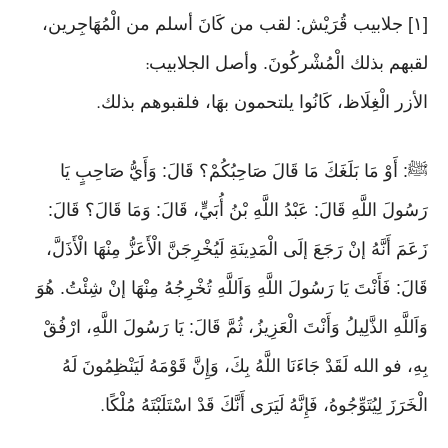
[١] جلابيب قُرَيْش: لقب من كَانَ أسلم من الْمُهَاجِرين،
لقبهم بذلك الْمُشْركُونَ. وأصل الجلابيب
:
الأزر الْغِلَاظ، كَانُوا يلتحمون بهَا، فلقبوهم بذلك
.
ﷺ: أَوْ مَا بَلَغَكَ مَا قَالَ صَاحِبُكُمْ؟ قَالَ: وَأَيُّ صَاحِبٍ يَا
رَسُولَ اللَّهِ قَالَ: عَبْدُ اللَّهِ بْنُ أُبَيٍّ، قَالَ: وَمَا قَالَ؟ قَالَ:
زَعَمَ أَنَّهُ إنْ رَجَعَ إلَى الْمَدِينَةِ لَيُخْرِجَنَّ الْأَعَزُّ مِنْهَا الْأَذَلَّ،
قَالَ: فَأَنْتَ يَا رَسُولَ اللَّهِ وَاَللَّهِ تُخْرِجُهُ مِنْهَا إنْ شِئْتُ. هُوَ
وَاَللَّهِ الذَّلِيلُ وَأَنْتَ الْعَزِيزُ، ثُمَّ قَالَ: يَا رَسُولَ اللَّهِ، ارْفُقْ
بِهِ، فو الله لَقَدْ جَاءَنَا اللَّهُ بِكَ، وَإِنَّ قَوْمَهُ لَيَنْظِمُونَ لَهُ
الْخَرَزَ لِيُتَوِّجُوهُ، فَإِنَّهُ لَيَرَى أَنَّكَ قَدْ اسْتَلَبْتَهُ مُلْكًا
.