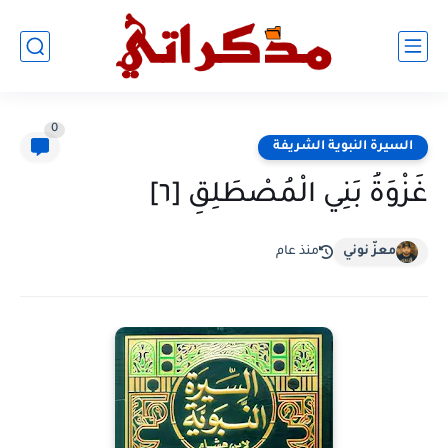
0
السيرة النبوية الشريفة
غَزْوَةُ بَنِي الْمُصْطَلِقِ [٦]
معزّ نوني
منذ عام