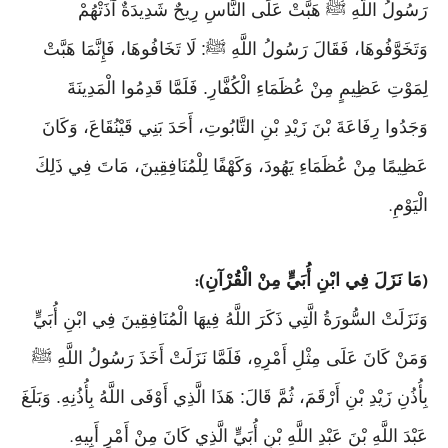
رَسُولُ اللَّهِ ﷺ هَبَّتْ عَلَى النَّاسِ رِيحٌ شَدِيدَةٌ آذَتْهُمْ
وَتَخَوَّفُوهَا، فَقَالَ رَسُولُ اللَّهِ ﷺ: لَا تَخَافُوهَا، فَإِنَّمَا هَبَّتْ
لِمَوْتِ عَظِيمٍ مِنْ عُظَمَاءِ الْكُفَّارِ. فَلَمَّا قَدِمُوا الْمَدِينَةَ
وَجَدُوا رِفَاعَةَ بْنَ زَيْدِ بْنِ التَّابُوتِ، أَحَدَ بَنِي قَيْنُقَاعَ، وَكَانَ
عَظِيمًا مِنْ عُظَمَاءِ يَهُودَ، وَكَهْفًا لِلْمُنَافِقِينَ، مَاتَ فِي ذَلِكَ
الْيَوْمِ
.
مَا نَزَلَ فِي ابْنِ أُبَيٍّ مِنْ الْقُرْآنِ
):
(
وَنَزَلَتْ السُّورَةُ الَّتِي ذَكَرَ اللَّهُ فِيهَا الْمُنَافِقِينَ فِي ابْنِ أُبَيٍّ
وَمَنْ كَانَ عَلَى مِثْلِ أَمْرِهِ، فَلَمَّا نَزَلَتْ أَخَذَ رَسُولُ اللَّهِ ﷺ
بِأُذُنِ زَيْدِ بْنِ أَرْقَمَ، ثُمَّ قَالَ: هَذَا الَّذِي أَوْفَى اللَّهُ بِأُذُنِهِ. وَبَلَغَ
عَبْدَ اللَّهِ بْنَ عَبْدِ اللَّهِ بْنِ أُبَيٍّ الَّذِي كَانَ مِنْ أَمْرِ أَبِيهِ
.