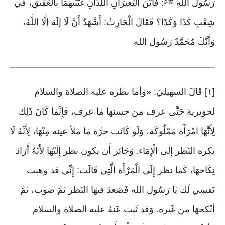
رَسُولُ اللَّهِ ﷺ: فَأَيْنَ الْبَعِيرَانِ اللَّذَانِ غَيَّبْتهمَا بِالْعَقِيقِ، فِي
شِعْبِ كَذَا وَكَذَا؟ فَقَالَ الْحَارِثُ: أَشْهَدُ أَنْ لَا إلَهَ إلَّا اللَّهُ،
وَأَنَّكَ مُحَمَّدٌ رَسُول الله
[١] قَالَ السهيليّ: «وَأما نظره عليه الصلاة والسلام
لجويرية حَتَّى عرف من حسنها مَا عرف، فَإِنَّمَا كَانَ ذَلِك
لِأَنَّهَا امْرَأَة مَمْلُوكَة، وَلَو كَانَت حرَّة مَا مَلأ عينه مِنْهَا، لِأَنَّهُ لَا
يكره النّظر إِلَى الْإِمَاء. وَجَائِز أَن يكون نظر إِلَيْهَا لِأَنَّهُ أَرَادَ
نِكَاحهَا، كَمَا نظر إِلَى الْمَرْأَة الَّتِي قَالَت: إِنِّي قد وهبت
نَفسِي لَك يَا رَسُول الله فَصَعدَ فِيهَا النّظر ثمَّ صوب، ثمَّ
أنْكحهَا من غَيره. وَقد ثَبت عَنهُ عليه الصلاة والسلام