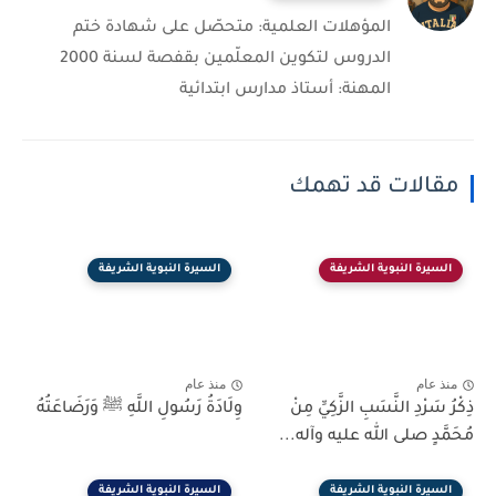
المؤهلات العلمية: متحصّل على شهادة ختم
الدروس لتكوين المعلّمين بقفصة لسنة 2000
المهنة: أستاذ مدارس ابتدائية
مقالات قد تهمك
السيرة النبوية الشريفة
السيرة النبوية الشريفة
منذ عام
منذ عام
ذِكْرُ سَرْدِ النَّسَبِ الزَّكِيِّ مِنْ
وِلَادَةُ رَسُولِ اللَّهِ ﷺ وَرَضَاعَتُهُ
مُحَمَّدٍ صلى الله عليه وآله...
السيرة النبوية الشريفة
السيرة النبوية الشريفة