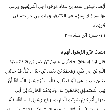
أَيْضا، فَيكون سعد بن معَاذ مَوْجُودا فِي الْمُريْسِيع وَرمى
بهَا بعد ذَلِك بِسَهْم فِي الخَنْدَق، وَمَات من جراحته فِي
قُرَيْظَة
.
١٩
سيرة ابْن هِشَام- ٢
-
سَبَبُ غَزْوِ الرَّسُول لَهُم
):
(
قَالَ ابْنُ إسْحَاقَ: فَحَدَّثَنِي عَاصِمُ بْنُ عُمَرَ بْنِ قَتَادَةَ وَعَبْدُ
اللَّهِ بْنُ أَبِي بَكْرٍ، وَمُحَمَّدُ بْنُ يَحْيَى بْنِ حِبَّانَ، كُلٌّ قَدْ حَدَّثَنِي
بَعْضَ حَدِيثِ بَنِي الْمُصْطَلِقِ، قَالُوا: بَلَغَ رَسُولَ اللَّهِ ﷺ أَنَّ
بَنِي الْمُصْطَلِقِ يَجْمَعُونَ لَهُ، وَقَائِدُهُمْ الْحَارِثُ بْنُ أَبِي
ضِرَارٍ أَبُو جُوَيْرِيَةَ بِنْتِ الْحَارِثِ، زَوْجِ رَسُول الله ﷺ، فَلَمَّا
سَمِعَ رَسُولُ اللَّهِ ﷺ بِهِمْ خَرَجَ إلَيْهِمْ، حَتَّى لَقِيَهُمْ عَلَى مَاءٍ