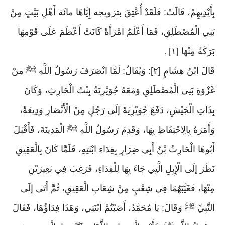
بِأَيْدِيهِمْ، قَالَتْ: فَلَقَدْ أُعْتِقَ بتزويجه إِيَّاهَا مائَة أَهْلِ بَيْتٍ مِنْ
بَنِي الْمُصْطَلِقِ، فَمَا أَعْلَمُ امْرَأَةً كَانَتْ أَعْظَمَ عَلَى قَوْمِهَا
بَرَكَةً مِنْهَا [١]
.
قَالَ ابْنُ هِشَامٍ [٢]: وَيُقَالُ: لَمَّا انْصَرَفَ رَسُولُ اللَّهِ ﷺ مِنْ
غَزْوَةِ بَنِي الْمُصْطَلِقِ وَمَعَهُ جُوَيْرِيَةُ بِنْتُ الْحَارِثِ، وَكَانَ
بِذَاتِ الْجَيْشِ، دَفَعَ جُوَيْرِيَةَ إلَى رَجُلٍ مِنْ الْأَنْصَارِ وَدِيعَةً،
وَأَمَرَهُ بِالِاحْتِفَاظِ بِهَا، وَقَدِمَ رَسُولُ اللَّهِ ﷺ الْمَدِينَةَ، فَأَقْبَلَ
أَبُوهَا الْحَارِثُ بْنُ أَبِي ضِرَارٍ بِفِدَاءِ ابْنَتِهِ، فَلَمَّا كَانَ بِالْعَقِيقِ
نَظَرَ إلَى الْإِبِلِ الَّتِي جَاءَ بِهَا لِلْفِدَاءِ، فَرَغِبَ فِي بَعِيرَيْنِ
مِنْهَا، فَغَيَّبَهُمَا فِي شِعْبٍ مِنْ شِعَابِ الْعَقِيقِ، ثُمَّ أَتَى إلَى
النَّبِيِّ ﷺ وَقَالَ: يَا مُحَمَّدُ، أَصَبْتُمْ ابْنَتِي، وَهَذَا فِدَاؤُهَا، فَقَالَ