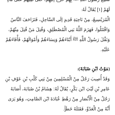
لَهُمْ [١] يُقَالُ لَهُ
:
الْمُرَيْسِيعُ، مِنْ نَاحِيَةِ قَدِيدٍ إلَى السَّاحِلِ، فَتَزَاحَفَ النَّاسُ
وَاقْتَتَلُوا، فَهَزَمَ اللَّهُ بَنِي الْمُصْطَلِقِ، وَقُتِلَ مَنْ قُتِلَ مِنْهُمْ،
وَنَفَّلَ رَسُولُ اللَّهِ ﷺ أَبْنَاءَهُمْ وَنِسَاءَهُمْ وَأَمْوَالَهُمْ، فَأْفَاءَهُمْ
عَلَيْهِ
.
مَوْتُ ابْنِ صُبَابَةَ
):
(
وَقَدْ أُصِيبَ رَجُلٌ مِنْ الْمُسْلِمِينَ مِنْ بَنِي كَلْبِ بْنِ عَوْفِ بْنِ
عَامِرِ بْنِ لَيْثِ ابْن بَكْرٍ، يُقَالُ لَهُ: هِشَامُ بْنُ صُبَابَةَ، أَصَابَهُ
رَجُلٌ مِنْ الْأَنْصَارِ مِنْ رَهْطِ عُبَادَةَ ابْن الصَّامِتِ، وَهُوَ يَرَى
أَنَّهُ مِنْ الْعَدُوِّ، فَقَتَلَهُ خَطَأٍ
.