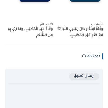
منذ عام
منذ عام
وَفَاةُ آمِنَةَ وَحَالُ رَسُولِ اللَّهِ ﷺ
وَفَاةُ عَبْدِ الْمُطَّلِبِ. وَمَا رُثِيَ بِهِ
مَعَ جَدِّهِ عَبْدِ الْمُطَّلِبِ...
مِنْ الشِّعْرِ
تعليقات
إرسال تعليق