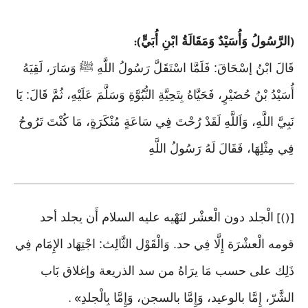
الرَّسُولُ وَأُسَيْدٌ وَمَقَالَةُ ابْنِ أُبَيٍّ
):
(
قَالَ ابْنُ إسْحَاقَ: فَلَمَّا اسْتَقَلَّ رَسُولُ اللَّهِ ﷺ وَسَارَ، لَقِيَهُ
أُسَيْدُ بْنُ حُضَيْرٍ، فَحَيَّاهُ بِتَحِيَّةِ النُّبُوَّةِ وَسَلَّمَ عَلَيْهِ، ثُمَّ قَالَ: يَا
نَبِيَّ اللَّهِ، وَاَللَّهِ لَقَدْ رُحْتَ فِي سَاعَةٍ مُنْكَرَةٍ، مَا كُنْتَ تَرُوحُ
فِي مِثْلِهَا، فَقَالَ لَهُ رَسُولُ اللَّهِ
الْجلد دون الْعشْر لنَهْيه عليه السلام أَن يجلد أحد
[()]
قومه الْعشْرَة إِلَّا فِي حد. وَالْقَوْل الثَّالِث: اجْتِهَاد الإِمَام فِي
ذَلِك على حسب مَا يرَاهُ من سد الذريعة وإغلاق بَاب
الشَّرّ، إِمَّا بالوعيد، وَإِمَّا بالسجن، وَإِمَّا بِالْجلدِ
» .