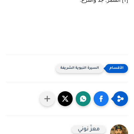
[١] انشمر: جد وأسرع
.
السيرة النبوية الشريفة
معزّ نوني