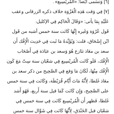
[٦] وَتسَمى أَيْضا: «الْمُريْسِيع
» .
[٧] فِي وَقت هَذِه الْغَزْوَة خلاف ذكره الزرقانى وعقب
عَلَيْهِ بِمَا يأتى: «وَقَالَ الْحَاكِم فِي الإكليل
:
قَول عُرْوَة وَغَيره إِنَّهَا كَانَت سنة خمس أشبه من قَول
ابْن إِسْحَاق، قلت: وَيُؤَيِّدهُ مَا ثَبت فِي حَدِيث الْإِفْك أَن
سعد بن معَاذ تنَازع هُوَ وَسعد بن عبَادَة فِي أَصْحَاب
الْإِفْك، فَلَو كَانَت الْمُريْسِيع فِي شعْبَان سنة سِتّ مَعَ كَون
الْإِفْك مِنْهَا، لَكَانَ مَا وَقع فِي الصَّحِيح من ذكر سعد بن
معَاذ غَلطا، لِأَنَّهُ مَاتَ أَيَّام قُرَيْظَة، وَكَانَت فِي سنة خمس
على الصَّحِيح، وَإِن كَانَت كَمَا قيل سنة أَربع، فَهُوَ أَشد
غَلطا، فَظهر أَن الْمُريْسِيع كَانَت فِي سنة خمس فِي
شعْبَان قبل الخَنْدَق، لِأَنَّهَا كَانَت فِي شَوَّال سنة خمس