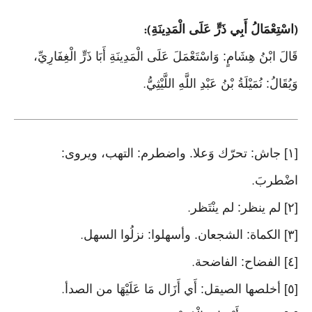
اسْتِعْمَالُ أَبِي ذَرٍّ عَلَى الْمَدِينَةِ
):
(
قَالَ ابْنُ هِشَامٍ: وَاسْتَعْمَلَ عَلَى الْمَدِينَةِ أَبَا ذَرٍّ الْغِفَارِيِّ،
وَيُقَالُ: نُمَيْلَةُ بْنُ عَبْدِ اللَّهِ اللَّيْثِيُّ
.
[١] جاش: تحرّك وَعلا. واضطرم: التهب، ويروى:
اضْطربَ
.
[٢] لم ينظر: لم ينْتَظر
.
[٣] الكماة: الشجعان. وأسهلوا: نزلُوا السهل
.
[٤] الفضاح: الفاضحة
.
[٥] أخلصها الصيقل: أَي أَزَال مَا عَلَيْهَا من الصدأ
.