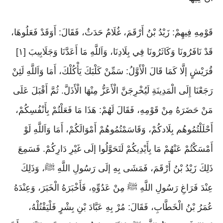
قَوْمِهِ فِيهِمْ: زَيْدُ بْنُ أَرْقَمَ، غُلَامٌ حَدَثٌ، فَقَالَ: أَوَقَدْ فَعَلُوهَا،
قَدْ نَافَرُونَا وَكَاثَرُونَا فِي بِلَادِنَا، وَاَللَّهِ مَا أَعَدَّنَا وَجَلَابِيبَ [١]
قُرَيْشٍ إلَّا كَمَا قَالَ الْأَوَّلُ: سَمِّنْ كَلْبَكَ يَأْكُلْكَ، أَمَا وَاَللَّهِ لَئِنْ
رَجَعْنَا إِلَى الْمَدِينَةِ لَيُخْرِجَنَّ الْأَعَزُّ مِنْهَا الْأَذَلَّ. ثُمَّ أَقْبَلَ عَلَى
مَنْ حَضَرَهُ مِنْ قَوْمِهِ، فَقَالَ لَهُمْ: هَذَا مَا فَعَلْتُمْ بِأَنْفُسِكُمْ،
أَحْلَلْتُمُوهُم بِلَادكُمْ، وَقَاسَمْتُمُوهُمْ أَمْوَالَكُمْ، أَمَا وَاَللَّهِ لَوْ
أَمْسَكْتُمْ عَنْهُمْ مَا بِأَيْدِيكُمْ لَتَحَوَّلُوا إلَى غَيْرِ دَارِكُمْ. فَسَمِعَ
ذَلِكَ زَيْدُ بْنُ أَرْقَمَ، فَمَشَى بِهِ إلَى رَسُولِ اللَّهِ ﷺ، وَذَلِكَ
عِنْدَ فَرَاغِ رَسُولِ اللَّهِ ﷺ مِنْ عَدُوِّهِ، فَأَخْبَرَهُ الْخَبَرَ، وَعِنْدَهُ
عُمَرُ بْنُ الْخَطَّابِ، فَقَالَ: مُرْ بِهِ عَبَّادَ بْنِ بِشْرٍ فَلْيَقْتُلْهُ،