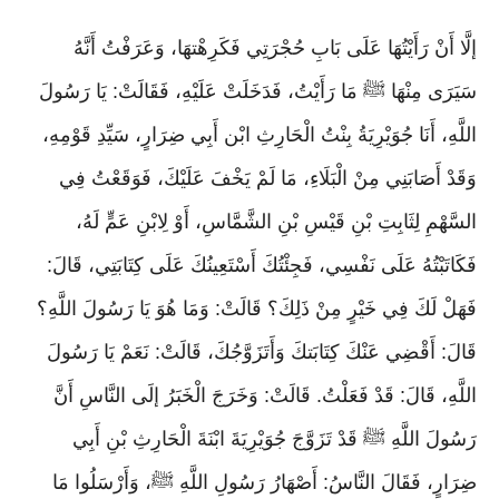
إلَّا أَنْ رَأَيْتُهَا عَلَى بَابِ حُجْرَتِي فَكَرِهْتهَا، وَعَرَفْتُ أَنَّهُ
سَيَرَى مِنْهَا ﷺ مَا رَأَيْتُ، فَدَخَلَتْ عَلَيْهِ، فَقَالَتْ: يَا رَسُولَ
اللَّهِ، أَنَا جُوَيْرِيَةُ بِنْتُ الْحَارِثِ ابْن أَبِي ضِرَارٍ، سَيِّدِ قَوْمِهِ،
وَقَدْ أَصَابَنِي مِنْ الْبَلَاءِ، مَا لَمْ يَخْفَ عَلَيْكَ، فَوَقَعْتُ فِي
السَّهْمِ لِثَابِتِ بْنِ قَيْسِ بْنِ الشَّمَّاسِ، أَوْ لِابْنِ عَمٍّ لَهُ،
فَكَاتَبْتُهُ عَلَى نَفْسِي، فَجِئْتُكَ أَسْتَعِينُكَ عَلَى كِتَابَتِي، قَالَ:
فَهَلْ لَكَ فِي خَيْرٍ مِنْ ذَلِكَ؟ قَالَتْ: وَمَا هُوَ يَا رَسُولَ اللَّهِ؟
قَالَ: أَقْضِي عَنْكَ كِتَابَتكَ وَأَتَزَوَّجُكَ، قَالَتْ: نَعَمْ يَا رَسُولَ
اللَّهِ، قَالَ: قَدْ فَعَلْتُ. قَالَتْ: وَخَرَجَ الْخَبَرُ إلَى النَّاسِ أَنَّ
رَسُولَ اللَّهِ ﷺ قَدْ تَزَوَّجَ جُوَيْرِيَةَ ابْنَةَ الْحَارِثِ بْنِ أَبِي
ضِرَارٍ، فَقَالَ النَّاسُ: أَصْهَارُ رَسُولِ اللَّهِ ﷺ، وَأَرْسَلُوا مَا