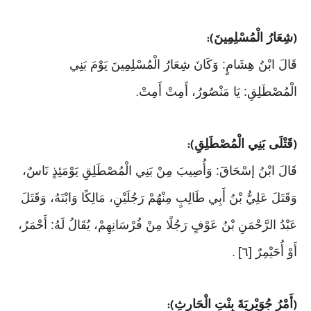
شِعَارُ الْمُسْلِمِينَ
):
(
قَالَ ابْنُ هِشَامٍ: وَكَانَ شِعَارُ الْمُسْلِمِينَ يَوْمَ بَنِي
الْمُصْطَلِقِ: يَا مَنْصُورُ، أَمِتْ أَمِتْ
.
قَتْلَى بَنِي الْمُصْطَلِقِ
):
(
قَالَ ابْنُ إسْحَاقَ: وَأُصِيبَ مِنْ بَنِي الْمُصْطَلِقِ يَوْمَئِذٍ نَاسٌ،
وَقَتَلَ عَلِيُّ بْنُ أَبِي طَالِبٍ مِنْهُمْ رَجُلَيْنِ، مَالِكًا وَابْنَهُ، وَقَتَلَ
عَبْدُ الرَّحْمَنِ بْنُ عَوْفٍ رَجُلًا مِنْ فُرْسَانِهِمْ، يُقَالُ لَهُ: أَحْمَرُ،
أَوْ أُحَيْمِرٌ [٦]
.
أَمْرُ جُوَيْرِيَةَ بِنْتِ الْحَارِثِ
):
(