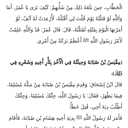
الْخَطَّابِ، حِينَ بَلَغَهُ ذَلِكَ مِنْ شَأْنِهِمْ: كَيْفَ تَرَى يَا عُمَرُ، أَمَا
وَاَللَّهِ لَوْ قَتَلْتُهُ يَوْمَ قُلْتَ لِي اُقْتُلْهُ، لَأُرْعِدَتْ لَهُ آنُفٌ، لَوْ
أَمَرْتهَا الْيَوْمَ بِقَتْلِهِ لَقَتَلْتُهُ، قَالَ: قَالَ عُمَرُ: قَدْ وَاَللَّهِ عَلِمْتُ
لَأَمْرُ رَسُولِ اللَّهِ ﷺ أَعْظَمُ بَرَكَةً مِنْ أَمْرِي
.
مِقْيَسُ بْنُ صُبَابَةَ وَحِيلَتُهُ فِي الْأَخْذِ بِثَأْرِ أَخِيهِ وَشَعْرِهِ فِي
(
ذَلِكَ
):
قَالَ ابْنُ إسْحَاقَ: وَقَدِمَ مِقْيَسُ بْنُ صُبَابَةَ مِنْ مَكَّةَ مُسْلِمًا،
فِيمَا يَظْهَرُ، فَقَالَ: يَا رَسُولَ اللَّهِ، جِئْتُكَ مُسْلِمًا، وَجِئْتُكَ
أَطُلُبُ دِيَةَ أَخِي، قُتِلَ خَطَأً
.
فَأَمَرَ لَهُ رَسُولُ اللَّهِ ﷺ بِدِيَةِ أَخِيهِ هِشَامِ بْنِ صُبَابَةَ، فَأَقَامَ