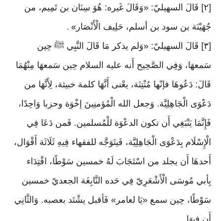
[٢] قَالَ السهيليّ: «وَقَالَ غَيره: هُوَ سِنَان بن تَمِيم، من
جُهَيْنَة بن سود بن أسلم، حَلِيف الْأَنْصَار
» .
[٣] قَالَ السهيليّ: «وَلم يذكر مَا قَالَ النَّبِي ﷺ حِين
سَمعهَا، وَفِي الصَّحِيح أَنه عليه السلام حِين سَمعهَا مِنْهُمَا
قَالَ: دَعُوهَا فإنّها مُنْتِنَة، يعْنى أَنَّهَا كلمة خبيثة، لِأَنَّهَا من
دَعْوَى الْجَاهِلِيَّة. وَجعل الله الْمُؤمنِينَ إخْوَة وحزبا وَاحِدًا،
فَإِنَّمَا يَنْبَغِي أَن تكون الدعْوَة للْمُسلمين. فَمن دَعَا فِي
الْإِسْلَام بِدَعْوَى الْجَاهِلِيَّة، فَيتَوَجَّه للفقهاء فِيهِ ثَلَاثَة أَقْوَال،
أَحدهَا أَن يجلد من اسْتَجَابَ لَهُ خمسين سَوْطًا، اقْتِدَاء
بِأبي مُوسَى الْأَشْعَرِيّ فِي حَده النَّابِغَة الجعديّ خمسين
سَوْطًا، حِين سمع «يَا لعامر» فَأقبل يشْتَد بعصبه. وَالثَّانِي
أَن فِيهَا