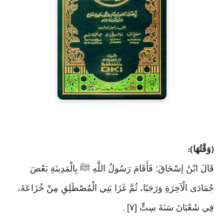
وَقْتُهَا
):
(
قَالَ ابْنُ إسْحَاقَ: فَأَقَامَ رَسُولُ اللَّهِ ﷺ بِالْمَدِينَةِ بَعْضَ
جُمَادَى الْآخِرَةِ وَرَجَبًا، ثُمَّ غَزَا بَنِي الْمُصْطَلِقِ مِنْ خُزَاعَةَ،
فِي شَعْبَانَ سَنَةَ سِتٍّ [٧]
.