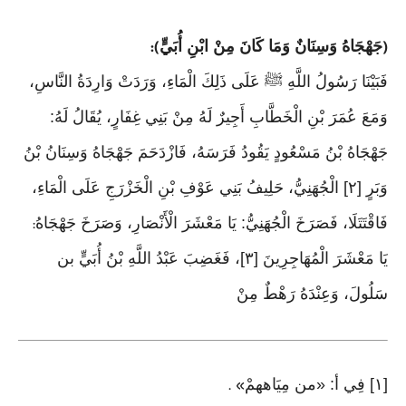
جَهْجَاهُ وَسِنَانٌ وَمَا كَانَ مِنْ ابْنِ أُبَيٍّ
):
(
فَبَيْنَا رَسُولُ اللَّهِ ﷺ عَلَى ذَلِكَ الْمَاءِ، وَرَدَتْ وَارِدَةُ النَّاسِ،
وَمَعَ عُمَرَ بْنِ الْخَطَّابِ أَجِيرٌ لَهُ مِنْ بَنِي غِفَارٍ، يُقَالُ لَهُ:
جَهْجَاهُ بْنُ مَسْعُودٍ يَقُودُ فَرَسَهُ، فَازْدَحَمَ جَهْجَاهُ وَسِنَانُ بْنُ
وَبَرٍ [٢] الْجُهَنِيُّ، حَلِيفُ بَنِي عَوْفِ بْنِ الْخَزْرَجِ عَلَى الْمَاءِ،
فَاقْتَتَلَا، فَصَرَخَ الْجُهَنِيُّ: يَا مَعْشَرَ الْأَنْصَارِ، وَصَرَخَ جَهْجَاهُ
:
يَا مَعْشَرَ الْمُهَاجِرِينَ [٣]، فَغَضِبَ عَبْدُ اللَّهِ بْنُ أُبَيٍّ بن
سَلُولَ، وَعِنْدَهُ رَهْطٌ مِنْ
[١] فِي أ: «من مِيَاههمْ
» .