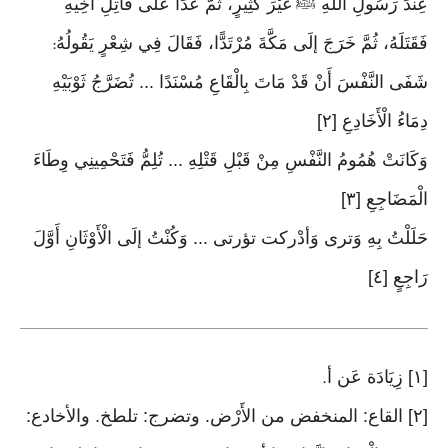
عِنْدَ رَسُولِ اللَّهِ ﷺ غَيْرَ كَثِيرٍ، ثُمَّ عَدَا عَلَى قَاتِلِ أَخِيهِ
فَقَتَلَهُ، ثُمَّ خَرَجَ إلَى مَكَّةَ مُرْتَدًّا، فَقَالَ فِي شِعْرٍ يَقُولُهُ
:
شَفَى النَّفْسَ أَنْ قَدْ مَاتَ بِالْقَاعِ مُسْنَدًا ... تُضَرَّجُ ثَوْبَيْهِ
دِمَاءُ الْأَخَادِعِ [٢]
وَكَانَتْ هُمُومُ النَّفْسِ مِنْ قَبْلِ قَتْلِهِ ... تُلِمُّ فَتَحْمِينِي وِطَاءَ
الْمَضَاجِعِ [٣]
حَلَلْتُ بِهِ وَترى وَأدْركت تؤرتى ... وَكُنْتُ إلَى الْأَوْثَانِ أَوَّلَ
رَاجِعٍ [٤]
[١] زِيَادَة عَن أ
.
[٢] القاع: المنخفض من الأَرْض. وتضرج: تلطخ. والأخادع: