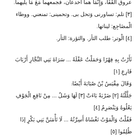
عروق الْقَفَا، وَإِنَّمَا هما أخدعان، فجمعهما مَعَ مَا يليهما
.
[٣] تلم: تساورنى وَتحل بى. وتحمينى: تمنعني. ووطاء
الْمضَاجِع: ليناتها
.
[٤] الْوتر: طلب الثأر. والثؤرة: الثأر
.
ثَأَرْتُ بِهِ فِهْرًا وَحَمَلْتُ عَقْلَهُ ... سَرَاةَ بَنِي النَّجَّارِ أَرْبَابَ
فَارِعِ [١]
وَقَالَ مِقْيَسُ بْنُ صُبَابَةَ أَيْضًا
:
جَلَّلْتُهُ [٢] ضَرْبَةً بَاءَتْ [٣] لَهَا وَشَلٌ ... مِنْ نَاقِعِ الْجَوْفِ
يَعْلُوهُ وَيَنْصَرِمُ [٤]
فَقُلْتُ وَالْمَوْتُ تَغْشَاهُ أَسِرَّتُهُ ... لَا تَأْمَنَنَّ بَنِي بَكْرٍ إذَا
ظُلِمُوا [٥]