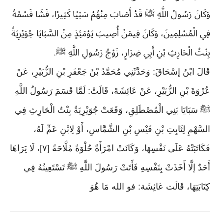
وَكَانَ رَسُولُ اللَّهِ ﷺ قَدْ أَصَابَ مِنْهُمْ سَبْيًا كَثِيرًا، فَشَا قَسْمُهُ
فِي الْمُسْلِمِينَ، وَكَانَ فِيمَنْ أُصِيبَ يَوْمَئِذٍ مِنْ السَّبَايَا جُوَيْرِيَةُ
بِنْتُ الْحَارِثِ بْنِ أَبِي ضِرَارٍ، زَوْجُ رَسُولِ اللَّهِ ﷺ
.
قَالَ ابْنُ إسْحَاقَ: وَحَدَّثَنِي مُحَمَّدُ بْنُ جَعْفَرِ بْنِ الزُّبَيْرِ، عَنْ
عُرْوَةَ بْنِ الزُّبَيْرِ، عَنْ عَائِشَةَ، قَالَتْ: لَمَّا قَسَمَ رَسُولُ اللَّهِ
ﷺ سَبَايَا بَنِي الْمُصْطَلِقِ، وَقَعَتْ جُوَيْرِيَةُ بِنْتُ الْحَارِثِ فِي
السَّهْمِ لِثَابِتِ بْنِ قَيْسِ بْنِ الشَّمَّاسِ، أَوْ لِابْنِ عَمٍّ لَهُ،
فَكَاتَبَتْهُ عَلَى نَفْسِهَا، وَكَانَتْ امْرَأَةً حُلْوَةً مُلَّاحَةً [٧]، لَا يَرَاهَا
أَحَدٌ إلَّا أَخَذَتْ بِنَفْسِهِ فَأَتَتْ رَسُولَ اللَّهِ ﷺ تَسْتَعِينُهُ فِي
كِتَابَتِهَا، قَالَت عَائِشَة: فو الله مَا هُوَ