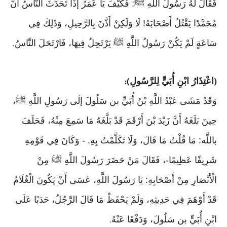
فَقَالَ لَهُ رَسُولُ اللَّهِ ﷺ: فَكَيْفَ يَا عُمَرُ إذَا تَحَدَّثَ النَّاسُ أَنَّ
مُحَمَّدًا يَقْتُلُ أَصْحَابَهُ! لَا وَلَكِنْ أَذَّنَ بِالرَّحِيلِ، وَذَلِكَ فِي
سَاعَةٍ لَمْ يَكُنْ رَسُولُ اللَّهِ ﷺ يَرْتَحِلُ فِيهَا، فَارْتَحَلَ النَّاسُ
.
اعْتِذَارُ ابْنِ أُبَيٍّ لِلرَّسُولِ
):
(
وَقَدْ مَشَى عَبْدُ اللَّهِ بْنُ أُبَيٍّ بن سَلُولَ إلَى رَسُولِ اللَّهِ ﷺ،
حِينَ بَلَغَهُ أَنَّ زَيْدَ بْنَ أَرْقَمَ قَدْ بَلَّغَهُ مَا سَمِعَ مِنْهُ، فَحَلَفَ
باللَّه: مَا قُلْتُ مَا قَالَ، وَلَا تَكَلَّمْتُ بِهِ. - وَكَانَ فِي قَوْمِهِ
شَرِيفًا عَظِيمًا-، فَقَالَ مَنْ حَضَرَ رَسُولَ اللَّهِ ﷺ مِنْ
الْأَنْصَارِ مِنْ أَصْحَابِهِ: يَا رَسُولَ اللَّهِ، عَسَى أَنْ يَكُونَ الْغُلَامُ
قَدْ أَوْهَمَ فِي حَدِيثِهِ، وَلَمْ يَحْفَظْ مَا قَالَ الرَّجُلُ، حَدَبًا عَلَى
ابْنِ أُبَيٍّ بن سَلُولَ، وَدَفْعًا عَنْهُ
.