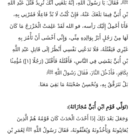
ﷺ، فَقَالَ: يَا رَسُولَ اللَّهِ، إنَّهُ بَلَغَنِي أَنَّكَ تُرِيدُ قَتْلَ عَبْدِ اللَّهِ
بْنِ أُبَيٍّ فِيمَا بَلَغَكَ عَنْهُ، فَإِنْ كُنْتُ لَا بُدَّ فَاعِلًا فَمُرْنِي بِهِ،
فَأَنَا أَحْمِلُ إِلَيْك رَأسه، فو الله لَقَدْ عَلِمَتْ الْخَزْرَجُ مَا كَانَ
لَهَا مِنْ رَجُلٍ أَبَرَّ بِوَالِدِهِ مِنِّي، وَإِنِّي أَخْشَى أَنْ تَأْمُرَ بِهِ
غَيْرِي فَيَقْتُلَهُ، فَلَا تَدَعُنِي نَفْسِي أَنْظُرُ إلَى قَاتِلِ عَبْدِ اللَّهِ
بْنِ أُبَيٍّ يَمْشِي فِي النَّاسِ، فَأَقْتُلَهُ فَأَقْتُلَ (رَجُلًا [١]) مُؤْمِنًا
بِكَافِرِ، فَأَدْخُلَ النَّارَ، فَقَالَ رَسُولُ اللَّهِ ﷺ
:
بَلْ نَتَرَفَّقُ بِهِ، وَنُحْسِنُ صُحْبَتَهُ مَا بَقِيَ مَعَنَا
.
تَوَلِّي قَوْمِ ابْنِ أُبَيٍّ مُجَازَاتَهُ
):
(
وَجَعَلَ بَعْدَ ذَلِكَ إذَا أَحْدَثَ الْحَدَثَ كَانَ قَوْمُهُ هُمْ الَّذِينَ
يُعَاتِبُونَهُ وَيَأْخُذُونَهُ وَيُعَنِّفُونَهُ، فَقَالَ رَسُولُ اللَّهِ ﷺ لِعُمَرِ بْنِ