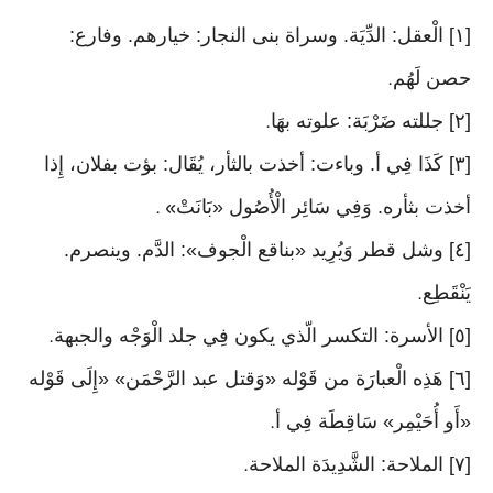
[١] الْعقل: الدِّيَة. وسراة بنى النجار: خيارهم. وفارع:
حصن لَهُم
.
[٢] جللته ضَرْبَة: علوته بهَا
.
[٣] كَذَا فِي أ. وباءت: أخذت بالثأر، يُقَال: بؤت بفلان، إِذا
أخذت بثأره. وَفِي سَائِر الْأُصُول «بَانَتْ
» .
[٤] وشل قطر وَيُرِيد «بناقع الْجوف»: الدَّم. وينصرم.
يَنْقَطِع
.
[٥] الأسرة: التكسر الّذي يكون فِي جلد الْوَجْه والجبهة
.
[٦] هَذِه الْعبارَة من قَوْله «وَقتل عبد الرَّحْمَن» «إِلَى قَوْله
«أَو أُحَيْمِر» سَاقِطَة فِي أ
.
[٧] الملاحة: الشَّدِيدَة الملاحة
.